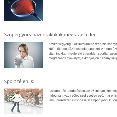
Szupergyors házi praktikák megfázás ellen
Amikor legyengül az immunrendszerünk, könny
különféle megfázásos betegségeket. A megelőz
vitaminokkal, megfelelő étrenddel, sporttal, azo
megfázásos nyavalyát, akkor jól jön néhány szup
Sport télen is!
A szabadtéri sportolást sokan 25 fokban, kellem
hideg van, vagy sötét, szél esetleg eső, már el i
immunrendszer erősödése szempontjából különöse