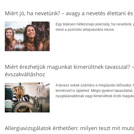
Miért jó, ha nevetünk? – avagy a nevetés élettani é
Egy teljesen hétköznapi jelenség, ha nevetünk,
mind a pszichés állapotunkra nézve.
Miért érezhetjük magunkat kimerültnek tavasszal? 
évszakváltáshoz
A tavasz sokak számára a megújulás időszaka: 
természet is újjáéled. Mégis gyakori tapasztalat
nyugtalanabbnak vagy kimerültnek érzik maguka
Allergiavizsgálatok érthetően: milyen teszt mit mut