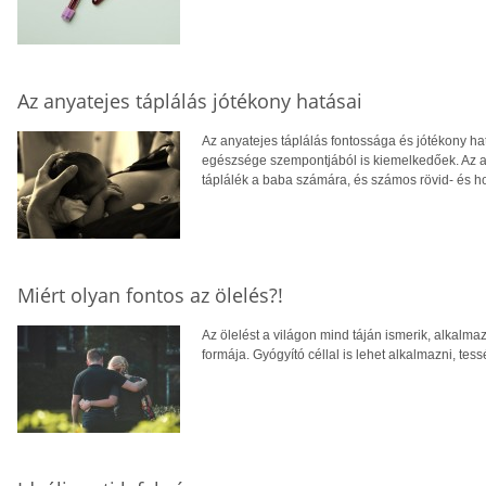
Az anyatejes táplálás jótékony hatásai
Az anyatejes táplálás fontossága és jótékony h
egészsége szempontjából is kiemelkedőek. Az an
táplálék a baba számára, és számos rövid- és ho
Miért olyan fontos az ölelés?!
Az ölelést a világon mind táján ismerik, alkalma
formája. Gyógyító céllal is lehet alkalmazni, tess