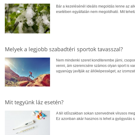
Bár a kezelésénél ideális megoldás lenne az alle
esetében egyáltalán nem megoldható. Mit tehet
Melyek a legjobb szabadtéri sportok tavasszal?
Nem mindenki szeret konditerembe járni, csopor
venni, ám szerencsére számos olyan sport is va
ugyanúgy javítják az állóképességet, az izomzatot
Mit tegyünk láz esetén?
A tél időszakban sokan szenvednek vírusos megb
Ez azonban akár hasznos is lehet a gyógyulás s