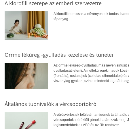
A klorofill szerepe az emberi szervezetre
A klorofill nem csak a növényeknek fontos, ha
tápanyag.
Orrmelléküreg -gyulladás kezelése és tünetei
Az orrmelléküreg-gyulladás, más néven sinusiti
gyulladását jelenti. A melléküregek maguk közé 
(frontális), rostasejtek (cellulae ethmoidales) é
viszonylag gyakori, szinte mindenki legalább egy
Általános tudnivalók a vércsoportokról
A vörösvértestek felületén antigének találhatók
vércsoportokat öröklött gének határozzák meg. 
legismertebbek az AB0 és az Rh rendszer.