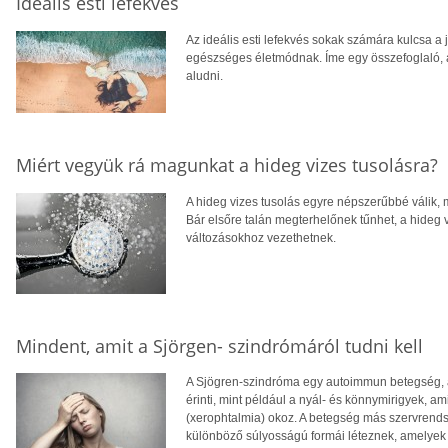
Ideális esti lefekvés
Az ideális esti lefekvés sokak számára kulcsa a
egészséges életmódnak. Íme egy összefoglaló, 
aludni.
Miért vegyük rá magunkat a hideg vizes tusolásra?
A hideg vizes tusolás egyre népszerűbbé válik, 
Bár elsőre talán megterhelőnek tűnhet, a hideg 
változásokhoz vezethetnek.
Mindent, amit a Sjörgen- szindrómáról tudni kell
A Sjögren-szindróma egy autoimmun betegség, a
érinti, mint például a nyál- és könnymirigyek, 
(xerophtalmia) okoz. A betegség más szervrendsze
különböző súlyosságú formái léteznek, amelyek g