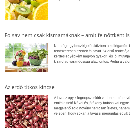
Folsav nem csak kismamáknak – amit felnőttként is
Nemrég egy beszélgetés közben a kolléganőm te
rendszeresen szedek folsavat. Az első reakciója 
kérdés egyébként nagyon gyakori, és jól mutatja,
kizárólag várandósság alatt fontos. Pedig a való
Az erdő titkos kincse
A tavasz egyik legnépszerűbb vadon termő növ
emlékeztető ízével és jótékony hatásaival egyr
megjelenő zöld növény nemcsak ízletes, hanem
véletlen, hogy sokan a tavaszi megújulás egyik 