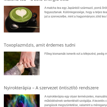
A matcha tea egy Japánból származó, porrá őrölt
fogyasztanak. Különlegessége, hogy a teljes tea
jut a szervezetbe, mint a hagyományos zöld tea 
Toxoplazmózis, amit érdemes tudni
Főleg kismamák ismerik ezt a kifejezést, pedig m
Nyirokterápia – A szervezet öntisztító rendszere
A nyirokterápia egy olyan természetes, manuáli
működésének serkentését szolgálja. A kezelés cé
pangások megszüntetése, valamint a méreganyag