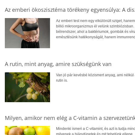
Az emberi ökoszisztéma törékeny egyensúlya: A dis
Az emberi test nem egy elkülönült sziget, hane
billió mikroorganizmus él velünk szimbiózisban
bélrendszer, ahol a baktériumok, gombák és ví
emésztésünk hatékonyságát, hanem immunrendsze
A rutin, mint anyag, amire szükségünk van
Van jó pár kevésbé közismert anyag, ami nélkül
rutin is.
Milyen, amikor nem elég a C-vitamin a szervezetün
Mindenki ismeri a C-vitamint, és azt is tudja mi
milyenek a hiánytünetek és mit tehetünk ellene.