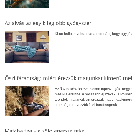
Az alvás az egyik legjobb gyógyszer
Ki ne hallotta volna már a mondást, hogy egy jó
Őszi fáradtság: miért érezzük magunkat kimerültne
Az ősz beköszöntével sokan tapasztalják, hogy a
másikra eltűnne. A hosszabb éjszakák, a rövid
teendők miatt gyakran érezzük magunkat kimerült
jelenséget nevezzük őszi fáradtságnak.
Matcha tea – a zöld energia titka