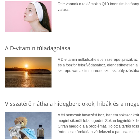
Tele vannak a reklámok a Q10-koenzim hatóanyag
válasz.
A D-vitamin túladagolása
A D-vitamin nélkülözhetetlen szerepet játszik 
és a foszfor felszívódásához, elengedhetetlen a
szerepe van az immunrendszer szabályozásában
Visszatérő nátha a hidegben: okok, hibák és a meg
A tél nemcsak havazást hoz, hanem sokszor króni
megint sikerült lebetegedni. Sokan legyintünk, h
Citran megoldja a problémát. Holott a tartós ro
érdemes előrelátóan védekezni a panaszok elle