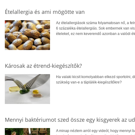
Ételallergia és ami mögötte van
Az ételallergiások száma folyamatosan nő, a fel
6 százaléka ételallergiás. Sok embernek van visz
ételeket, ez nem keverendő azonban a valódi éte
Károsak az étrend-kiegészítők?
Ha valaki kicsit komolyabban elkezd sportolni, di
szükség van-e a táplálék-kiegészítőkre?
Mennyi baktériumot szed össze egy kisgyerek az u
A minap néztem arról egy videót, hogy mennyi ba