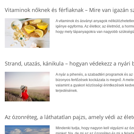
Vitaminok nőknek és férfiaknak – Mire van igazán 
A vitaminok és ásványi anyagok nélkülözhetet
igénye egyforma. Az életkor, az életmód, a horm
hogy mely tápanyagokra van nagyobb szükségü
Strand, utazás, kánikula – hogyan védekezz a nyári 
A nyár a pihenés, a szabadtéri programok és a
bizonyos fertőzések kockázata is megnő. A mele
valamint a gyakori közösségi érintkezések ked
terjedésének.
Az ózonréteg, a láthatatlan pajzs, amely védi az éle
Mindenki tudja, hogy nagyon kell vigyázni az ó
minket. Na, de mi az az ózonréteg és mi a felad