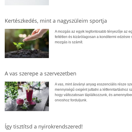
Kertészkedés, mint a nagyszüleim sportja
A mozgás az egyik legfontosabb tényezője az eg
feltétlen és kizárólagosan a konditermi edzésre
mozgás is számít.
A vas szerepe a szervezetben
A vas, mint ásványi anyag esszenciális része s
mennyiségű oxigént juttatni a létfenntartáshoz s
hogy változatosan táplálkozzunk, és amennyibe
orvoshoz forduljunk.
Így tisztítsd a nyirokrendszered!