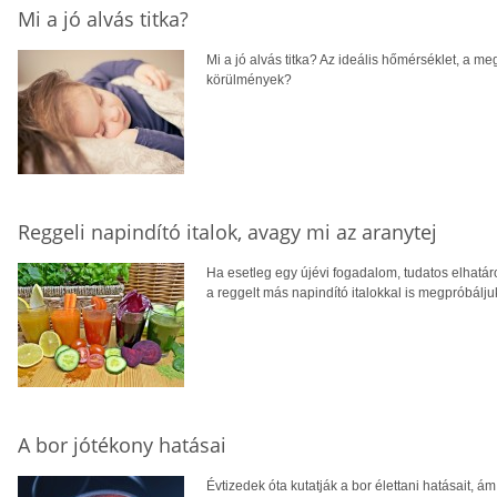
Mi a jó alvás titka?
Mi a jó alvás titka? Az ideális hőmérséklet, a m
körülmények?
Reggeli napindító italok, avagy mi az aranytej
Ha esetleg egy újévi fogadalom, tudatos elhatár
a reggelt más napindító italokkal is megpróbálju
A bor jótékony hatásai
Évtizedek óta kutatják a bor élettani hatásait, á