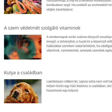
hasnyálmirigy, a máj és a bélfalból elválasztód
bontásában segít. Ha ezekből az enzimekből ni
végbe zavartalanul.
A szem védelmét szolgáló vitaminok
A mindennapok során számos tényező veszélyezt
levegő, a dohányfüst, a huzat és a képernyő előt
hatásokkal szemben sokat tehetünk, ha odafigye
vitaminok, nyomelemek, amelyek szemünk egés
Kutya a családban
Lakótelepen nőttem fel, sajnos soha nem volt há
milyen érzés egy házi kedvenc a családban, ám 
hazaviszek egy kutyust.