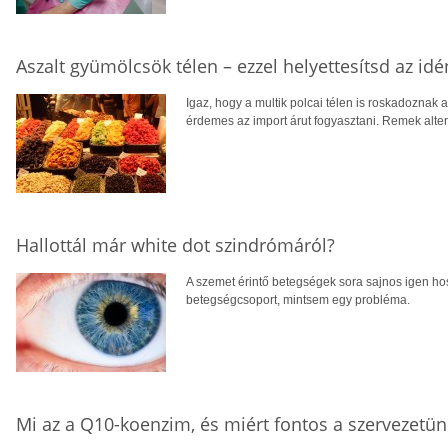
Aszalt gyümölcsök télen – ezzel helyettesítsd az i
Igaz, hogy a multik polcai télen is roskadoznak 
érdemes az import árut fogyasztani. Remek alter
Hallottál már white dot szindrómáról?
A szemet érintő betegségek sora sajnos igen hoss
betegségcsoport, mintsem egy probléma.
Mi az a Q10-koenzim, és miért fontos a szervezetü