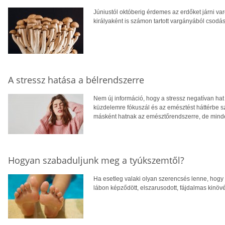
Júniustól októberig érdemes az erdőket járni v
királyaként is számon tartott vargányából csodás
A stressz hatása a bélrendszerre
Nem új információ, hogy a stressz negatívan hat
küzdelemre fókuszál és az emésztést háttérbe sz
másként hatnak az emésztőrendszerre, de mind
Hogyan szabaduljunk meg a tyúkszemtől?
Ha esetleg valaki olyan szerencsés lenne, hogy 
lábon képződött, elszarusodott, fájdalmas kinöv