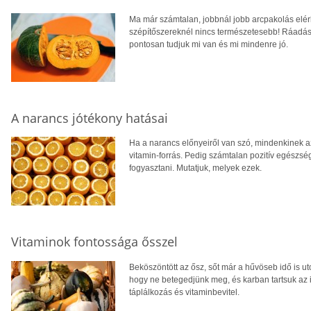
Ma már számtalan, jobbnál jobb arcpakolás elér
szépítőszereknél nincs természetesebb! Ráadásul
pontosan tudjuk mi van és mi mindenre jó.
A narancs jótékony hatásai
Ha a narancs előnyeiről van szó, mindenkinek a
vitamin-forrás. Pedig számtalan pozitív egész
fogyasztani. Mutatjuk, melyek ezek.
Vitaminok fontossága ősszel
Beköszöntött az ősz, sőt már a hűvöseb idő is ut
hogy ne betegedjünk meg, és karban tartsuk az
táplálkozás és vitaminbevitel.