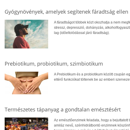
Gyógynövények, amelyek segítenek fáradtság ellen
A fáradtságot többek közt okozhatja a nem megfel
stressz, depresszió, dohányzás, alkoholfogyaszt
lag (időeltolódással járó fáradtság).
Prebiotikum, probiotikum, szimbiotikum
A Prebiotikum és a probiotikum között csupán e
eltérő funkciókat töltenek be az emberi szervez
Természetes tápanyag a gondtalan emésztésért
Az emésztőenzimek feladata, hogy a bejuttatott t
amiláz nevű, szénhidrátbontó enzimnek köszönh