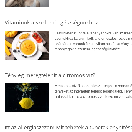
Vitaminok a szellemi egészségünkhöz
Testünknek különféle tápanyagokra van szüksé
csontokhoz kalcium kell, a jó emésztéshez és 
számára is vannak fontos vitaminok és ásványi 
tápanyagok a szellemi egészségünkhöz?
Tényleg méregtelenít a citromos víz?
A citromos vízről több mítosz is terjed, azonban
tényeket az interneten terjedő legendáktól. Fény
hatással bír – e a citromos víz, illetve milyen v
Itt az allergiaszezon! Mit tehetek a tünetek enyhítés