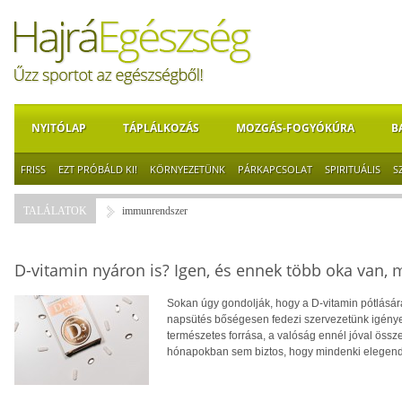
NYITÓLAP
TÁPLÁLKOZÁS
MOZGÁS-FOGYÓKÚRA
B
FRISS
EZT PRÓBÁLD KI!
KÖRNYEZETÜNK
PÁRKAPCSOLAT
SPIRITUÁLIS
S
TALÁLATOK
immunrendszer
D-vitamin nyáron is? Igen, és ennek több oka van,
Sokan úgy gondolják, hogy a D-vitamin pótlására
napsütés bőségesen fedezi szervezetünk igényei
természetes forrása, a valóság ennél jóval öss
hónapokban sem biztos, hogy mindenki elegendő