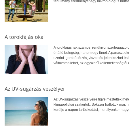
tanulmány eredményét egy mikrobiológus mutat
A torokfájás okai
A torokfájásnak számos, rendkívül szerteágazó o
önálló betegség, hanem egy tünet. A panaszt oko
szerint: gombócérzés, viszketés jelentkezhet és l
változatos lehet, az egyszerű kellemetlenségtől a
Az UV-sugárzás veszélyei
Az UV-sugárzás veszélyeire figyelmeztettek me
klímapolitikai szakértők. Sokszor hallottuk már, 
kerülje a napon tartózkodást, mert ilyenkor nag