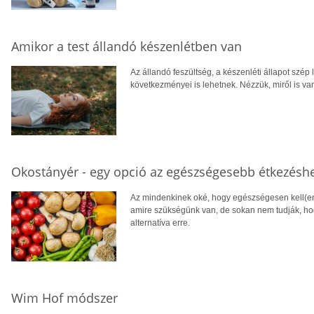
Amikor a test állandó készenlétben van
Az állandó feszültség, a készenléti állapot szép 
következményei is lehetnek. Nézzük, miről is va
Okostányér - egy opció az egészségesebb étkezésh
Az mindenkinek oké, hogy egészségesen kell(en
amire szükségünk van, de sokan nem tudják, hogy
alternatíva erre.
Wim Hof módszer