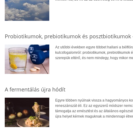
Probiotikumok, prebiotikumok és posztbiotikumok 
Az utóbbi években egyre többet hallani a bélfló
kulcsfogalomról: probiotikumok, prebiotikumok és
szerepük eltérő, és nem mindegy, hogy mikor me
A fermentálás újra hódít
Egyre többen nyúlnak vissza a hagyományos kon
reneszánszát éli. Ez az egyszerű módszer nemcs
támogatja az emésztést és az általános egészség
újra helyet kérnek maguknak a mindennapi étr