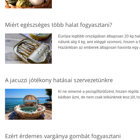
Miért egészséges több halat fogyasztani?
Európa legtöbb országában átlagosan 20 kg hal
nálunk alig 4 kg, ami eléggé szomorú, hiszen a ha
Hazánkban az emberek átlagosan havonta egy a
A jacuzzi jótékony hatásai szervezetünkre
Ki ne ismerné a pezsgőfürdőzést, hiszen régóta
kádban ázni, de nem csak lelkünknek tesz jót, h
Ezért érdemes vargánya gombát fogyasztani