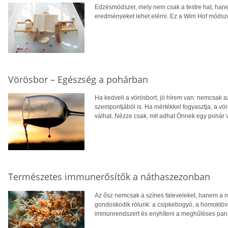
Edzésmódszer, mely nem csak a testre hat, hanem
eredményeket lehet elérni. Ez a Wim Hof módsze
Vörösbor – Egészség a pohárban
Ha kedveli a vörösbort, jó hírem van: nemcsak 
szempontjából is. Ha mértékkel fogyasztja, a v
válhat. Nézze csak, mit adhat Önnek egy pohár 
Természetes immunerősítők a náthaszezonban
Az ősz nemcsak a színes faleveleket, hanem a n
gondoskodik rólunk: a csipkebogyó, a homoktövis
immunrendszert és enyhíteni a meghűléses pan