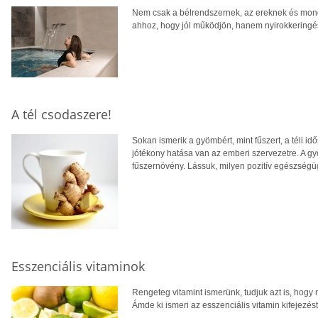
Nem csak a bélrendszernek, az ereknek és mond
ahhoz, hogy jól működjön, hanem nyirokkeringés
A tél csodaszere!
Sokan ismerik a gyömbért, mint fűszert, a téli id
jótékony hatása van az emberi szervezetre. A g
fűszernövény. Lássuk, milyen pozitív egészségüg
Esszenciális vitaminok
Rengeteg vitamint ismerünk, tudjuk azt is, hogy 
Ámde ki ismeri az esszenciális vitamin kifejezés