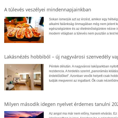
A túlevés veszélyei mindennapjainkban
Sokan ismerjük azt az érzést, amikor egy hétvégi 
alkalmi falánkság önmagában még nem jelent ko
egészségünkre és az életminőségünkre nézve is
modern világban a túlevés nem pusztán a test ké
Lakásnézés hobbiból – új nagyvárosi szenvedély v
Péntek délután. A nagyvárosi lakóparkban nyitott
rezidencia. A hirdetés szerint „panorámás kilát
érdeklődőket". Azonban vevők helyett csak hobbi
tudják megvenni az ingatlant. Ők csak nézelődn
Milyen második idegen nyelvet érdemes tanulni 20
Az angol ma már nem előny, hanem elvárás. E