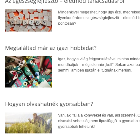
Az egészségfejlesztő – életmód tanácsadásról
Mindenkivel megeshet, hogy úgy érzi, megrekedt 
Ilyenkor érdemes egészségfejlesztő – életmód t
pontosan?
Megtaláltad már az igazi hobbidat?
Igaz, hogy a világ felgyorsulásával mintha min
mondhatjuk – mégis lennie „kell”. Sokan azonban
semmi, amiben igazán el tudnának merülni.
Hogyan olvashatnék gyorsabban?
Van, aki falja a könyveket és van, aki szeretné.
olvasási sebesség nem típusfüggő: a gyorsabb ol
gyorsabbak lehetünk!