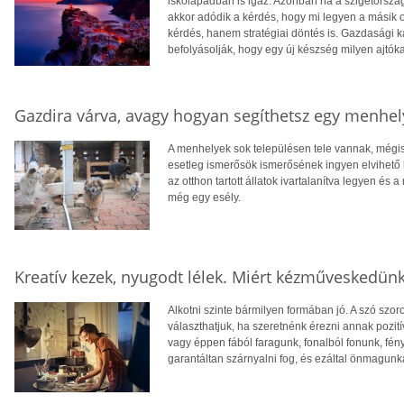
iskolapadban is igaz. Azonban ha a szigetorszá
akkor adódik a kérdés, hogy mi legyen a másik o
kérdés, hanem stratégiai döntés is. Gazdasági kap
befolyásolják, hogy egy új készség milyen ajtóka
Gazdira várva, avagy hogyan segíthetsz egy menhely
A menhelyek sok településen tele vannak, mégis
esetleg ismerősök ismerősének ingyen elvihető k
az otthon tartott állatok ivartalanítva legyen
még egy esély.
Kreatív kezek, nyugodt lélek. Miért kézműveskedün
Alkotni szinte bármilyen formában jó. A szó szor
választhatjuk, ha szeretnénk érezni annak pozití
vagy éppen fából faragunk, fonalból fonunk, fé
garantáltan szárnyalni fog, és ezáltal önmagunk