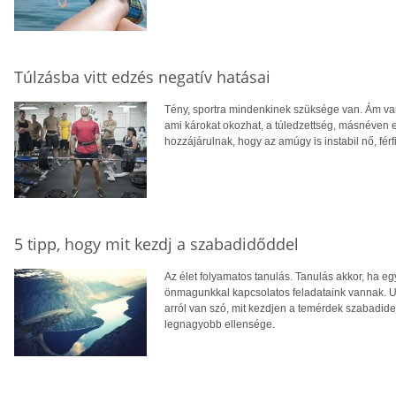
Túlzásba vitt edzés negatív hatásai
Tény, sportra mindenkinek szüksége van. Ám van
ami károkat okozhat, a túledzettség, másnéven e
hozzájárulnak, hogy az amúgy is instabil nő, fér
5 tipp, hogy mit kezdj a szabadidőddel
Az élet folyamatos tanulás. Tanulás akkor, ha eg
önmagunkkal kapcsolatos feladataink vannak. 
arról van szó, mit kezdjen a temérdek szabadi
legnagyobb ellensége.