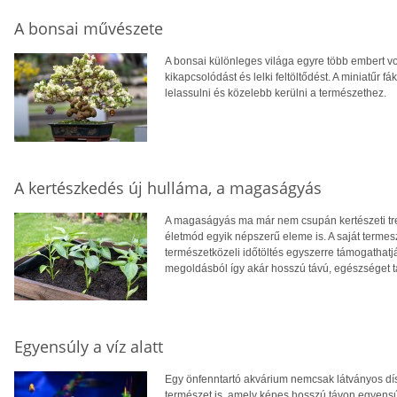
A bonsai művészete
A bonsai különleges világa egyre több embert von
kikapcsolódást és lelki feltöltődést. A miniatűr 
lelassulni és közelebb kerülni a természethez.
A kertészkedés új hulláma, a magaságyás
A magaságyás ma már nem csupán kertészeti tr
életmód egyik népszerű eleme is. A saját term
természetközeli időtöltés egyszerre támogathatják 
megoldásból így akár hosszú távú, egészséget t
Egyensúly a víz alatt
Egy önfenntartó akvárium nemcsak látványos dís
természet is, amely képes hosszú távon egyensú