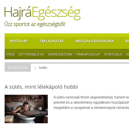
NYITÓLAP
TÁPLÁLKOZÁS
MOZGÁS-FOGYÓKÚRA
B
FRISS
EZT PRÓBÁLD KI!
KÖRNYEZETÜNK
PÁRKAPCSOLAT
SPIRITUÁLIS
S
TALÁLATOK
hobbi
A sütés, mint lélekápoló hobbi
A sütés nemcsak finom végeredményt, hanem lelki f
jelenlét és a sikerélmény együttesen hozzájáru
megtalálni a nyugalmat a mindennapok rohaná