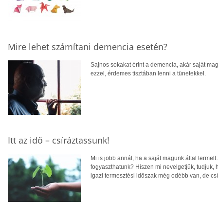
Mire lehet számítani demencia esetén?
Sajnos sokakat érint a demencia, akár saját mag
ezzel, érdemes tisztában lenni a tünetekkel.
Itt az idő – csíráztassunk!
Mi is jobb annál, ha a saját magunk által terme
fogyaszthatunk? Hiszen mi nevelgetjük, tudjuk, 
igazi termesztési időszak még odébb van, de csír