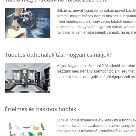
Sokan az újévet fogadalmak sokaságával kezdi
semmit, megint mások nem is hisznek a fogada
(nem megfogadom!), hogy végre találok magamna
eszembe jut, hogy talán egy apró vállalkozássa
röviden, milyen lehetőségeink vannak, ha új, kr
Tudatos otthonalakítás: hogyan csináljuk?
Milyen legyen az otthonunk? Mindenki szeretne o
Nézzünk meg néhány szempontot, ami segíthet a
belsőépítészeti, energetikai, épületgépészeti é
Értelmes és hasznos hobbik
Ki mivel tölti a szabadidejét? kinek mi a hobbij
hasznos, tartalmas szabadidős tevékenységeket ö
intelligencia is növelhető. Remélhetőleg kedvet