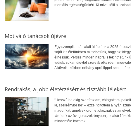
mentális egészségünkért. Ki mivel tölti a szaba
Motiváló tanácsok újévre
Egy szempillantás alatt átléptünk a 2025-ös es
saját kis életünkben mit tehetünk, hogy azt ki
élhessük. Persze minden napra is tekinthetünk ú
tudjuk, sokan újévtől szeretik elkezdeni megvaló
A következőkben néhány apró tippel szeretnénk 
Rendrakás, a jobb életérzésért és tisztább lélekért
“Hosszú hetekig szortíroztam, válogattam, pakolt
ki, szekrénybe be” – ezzel töltöttem a nyári szü
magunkat, amelyek örömet okoznak és amelyek s
tárolunk az üveges szekrényben, az alsó fiókokb
mindenféle kacatok.