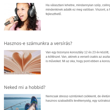
Ha választani lehetne, mindannyian szép, csil
mindenkinek adatik ez meg valóban. Viszont, a 
fejleszthető.
Hasznos-e számunkra a versírás?
Van egy bizonyos korosztály 12 és 23 év között,
a költészet. Van, akinek a verseit csakis az aszta
is műveiket. Mi az oka, hogy pont ebben a koro
Neked mi a hobbid?
Nemcsak stressz-szintünket csökkenti, de életünk
hasznos szabadidős tevékenység, egy szórakozt