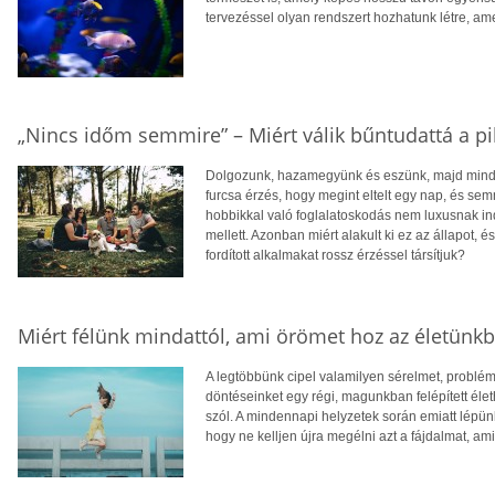
tervezéssel olyan rendszert hozhatunk létre, a
„Nincs időm semmire” – Miért válik bűntudattá a p
Dolgozunk, hazamegyünk és eszünk, majd minden
furcsa érzés, hogy megint eltelt egy nap, és semm
hobbikkal való foglalatoskodás nem luxusnak i
mellett. Azonban miért alakult ki ez az állapot,
fordított alkalmakat rossz érzéssel társítjuk?
Miért félünk mindattól, ami örömet hoz az életünk
A legtöbbünk cipel valamilyen sérelmet, problémá
döntéseinket egy régi, magunkban felépített éle
szól. A mindennapi helyzetek során emiatt lépün
hogy ne kelljen újra megélni azt a fájdalmat, amit