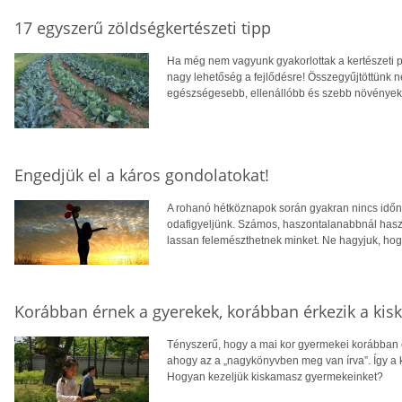
17 egyszerű zöldségkertészeti tipp
Ha még nem vagyunk gyakorlottak a kertészeti pr
nagy lehetőség a fejlődésre! Összegyűjtöttünk n
egészségesebb, ellenállóbb és szebb növények
Engedjük el a káros gondolatokat!
A rohanó hétköznapok során gyakran nincs idő
odafigyeljünk. Számos, haszontalanabbnál hasz
lassan felemészthetnek minket. Ne hagyjuk, hogy 
Korábban érnek a gyerekek, korábban érkezik a ki
Tényszerű, hogy a mai kor gyermekei korábban é
ahogy az a „nagykönyvben meg van írva”. Így a 
Hogyan kezeljük kiskamasz gyermekeinket?