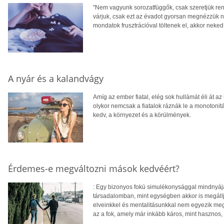
"Nem vagyunk sorozatfüggők, csak szeretjük ren
várjuk, csak ezt az évadot gyorsan megnézzük n
mondatok frusztrációval töltenek el, akkor neked 
A nyár és a kalandvágy
Amíg az ember fiatal, elég sok hullámát éli át 
olykor nemcsak a fiatalok ráznák le a monotonit
kedv, a környezet és a körülmények.
Érdemes-e megváltozni mások kedvéért?
: Egy bizonyos fokú simulékonysággal mindnyája
társadalomban, mint egységben akkor is megáll
elveinkkel és mentalitásunkkal nem egyezik me
az a fok, amely már inkább káros, mint hasznos,