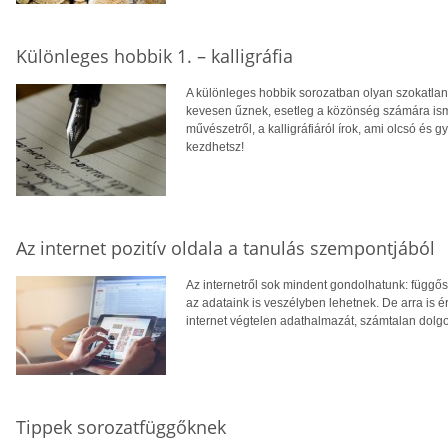
Különleges hobbik 1. – kalligráfia
A különleges hobbik sorozatban olyan szokatlan 
kevesen űznek, esetleg a közönség számára ism
művészetről, a kalligráfiáról írok, ami olcsó és
kezdhetsz!
Az internet pozitív oldala a tanulás szempontjából
Az internetről sok mindent gondolhatunk: függő
az adataink is veszélyben lehetnek. De arra is
internet végtelen adathalmazát, számtalan dolg
Tippek sorozatfüggőknek