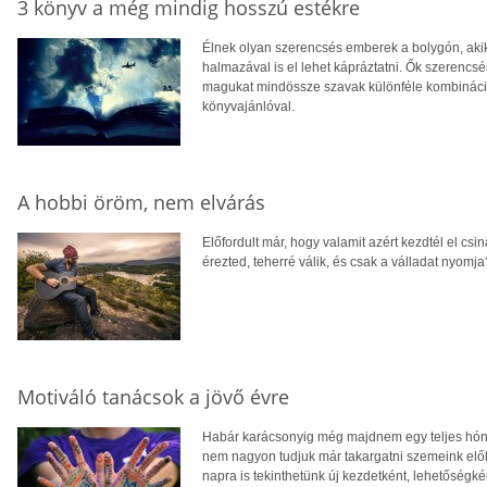
3 könyv a még mindig hosszú estékre
Élnek olyan szerencsés emberek a bolygón, aki
halmazával is el lehet kápráztatni. Ők szerencsés
magukat mindössze szavak különféle kombináció
könyvajánlóval.
A hobbi öröm, nem elvárás
Előfordult már, hogy valamit azért kezdtél el csi
érezted, teherré válik, és csak a válladat nyom
Motiváló tanácsok a jövő évre
Habár karácsonyig még majdnem egy teljes hónap
nem nagyon tudjuk már takargatni szemeink elől
napra is tekinthetünk új kezdetként, lehetőségk