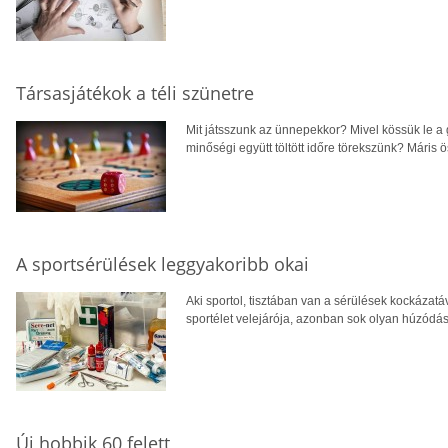
Társasjátékok a téli szünetre
Mit játsszunk az ünnepekkor? Mivel kössük le a
minőségi együtt töltött időre törekszünk? Máris 
A sportsérülések leggyakoribb okai
Aki sportol, tisztában van a sérülések kockázatáv
sportélet velejárója, azonban sok olyan húzódás
Új hobbik 60 felett