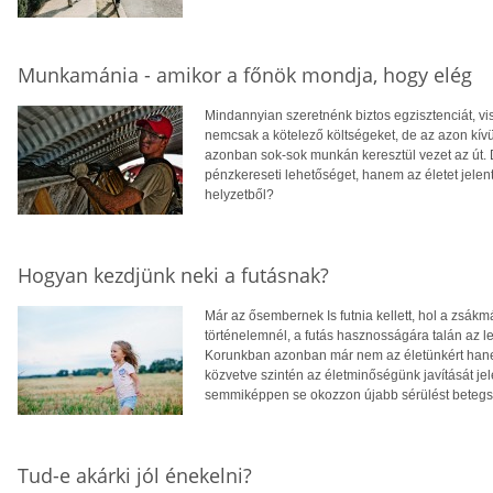
Munkamánia - amikor a főnök mondja, hogy elég
Mindannyian szeretnénk biztos egzisztenciát, vis
nemcsak a kötelező költségeket, de az azon kí
azonban sok-sok munkán keresztül vezet az út. 
pénzkereseti lehetőséget, hanem az életet jele
helyzetből?
Hogyan kezdjünk neki a futásnak?
Már az ősembernek Is futnia kellett, hol a zsák
történelemnél, a futás hasznosságára talán az le
Korunkban azonban már nem az életünkért hanem
közvetve szintén az életminőségünk javítását je
semmiképpen se okozzon újabb sérülést betegsége
Tud-e akárki jól énekelni?