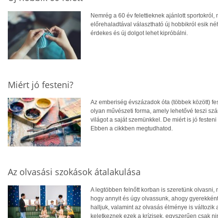
Nemrég a 60 év felettieknek ajánlott sportokról,
előrehaladtával választható új hobbikról esik 
érdekes és új dolgot lehet kipróbálni.
Miért jó festeni?
Az emberiség évszázadok óta (többek között) festé
olyan művészeti forma, amely lehetővé teszi sz
világot a saját szemünkkel. De miért is jó feste
Ebben a cikkben megtudhatod.
Az olvasási szokások átalakulása
A legtöbben felnőtt korban is szeretünk olvasn
hogy annyit és úgy olvassunk, ahogy gyerekként 
halljuk, valamint az olvasás élménye is változik
keletkeznek ezek a krízisek, egyszerűen csak n