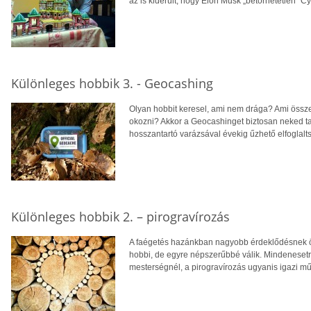
az is kiderült, hogy Elon Musk „betörhetetlen” C
Különleges hobbik 3. - Geocashing
Olyan hobbit keresel, ami nem drága? Ami össz
okozni? Akkor a Geocashinget biztosan neked tal
hosszantartó varázsával évekig űzhető elfoglalt
Különleges hobbik 2. – pirogravírozás
A faégetés hazánkban nagyobb érdeklődésnek 
hobbi, de egyre népszerűbbé válik. Mindenesetr
mesterségnél, a pirogravírozás ugyanis igazi mű