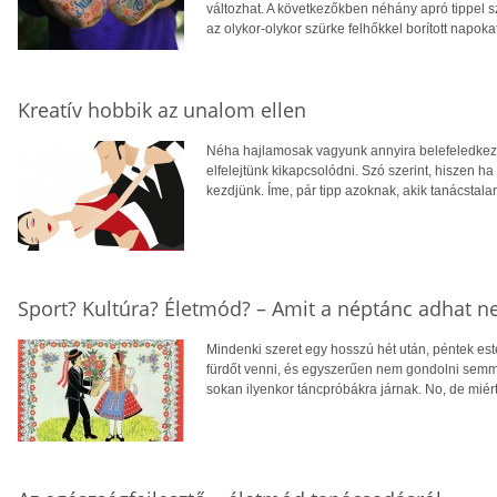
változhat. A következőkben néhány apró tippel s
az olykor-olykor szürke felhőkkel borított napokat
Kreatív hobbik az unalom ellen
Néha hajlamosak vagyunk annyira belefeledkez
elfelejtünk kikapcsolódni. Szó szerint, hiszen h
kezdjünk. Íme, pár tipp azoknak, akik tanácstalan
Sport? Kultúra? Életmód? – Amit a néptánc adhat n
Mindenki szeret egy hosszú hét után, péntek este
fürdőt venni, és egyszerűen nem gondolni semm
sokan ilyenkor táncpróbákra járnak. No, de miért 