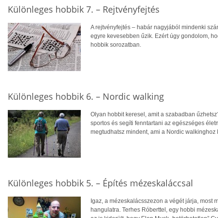
Különleges hobbik 7. – Rejtvényfejtés
A rejtvényfejtés – habár nagyjából mindenki szá
egyre kevesebben űzik. Ezért úgy gondolom, hogy
hobbik sorozatban.
Különleges hobbik 6. – Nordic walking
Olyan hobbit keresel, amit a szabadban űzhetsz
sportos és segíti fenntartani az egészséges élet
megtudhatsz mindent, ami a Nordic walkinghoz 
Különleges hobbik 5. – Építés mézeskaláccsal
Igaz, a mézeskalácsszezon a végét járja, most 
hangulatra. Terhes Róberttel, egy hobbi mézesk