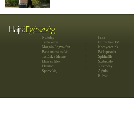
Nyitólap
Friss
Táplálkozás
Ezt próbáld ki!
Mozgás-Fogyókúra
Környezetünk
Baba-mama-család
Párkapcsolat
Testünk védelme
Spirituális
Elme és lélek
Szabadidő
Életmód
Vélemény
Sportvilág
Ajánló
Bulvár