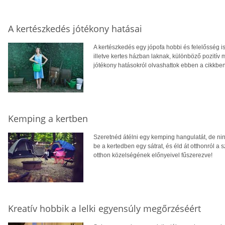
A kertészkedés jótékony hatásai
A kertészkedés egy jópofa hobbi és felelősség is
illetve kertes házban laknak, különböző pozitív me
jótékony hatásokról olvashattok ebben a cikkben
Kemping a kertben
Szeretnéd átélni egy kemping hangulatát, de ni
be a kertedben egy sátrat, és éld át otthonról a 
otthon közelségének előnyeivel fűszerezve!
Kreatív hobbik a lelki egyensúly megőrzéséért