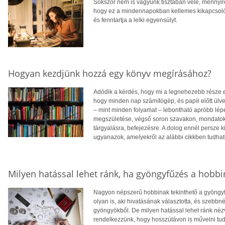
Sokszor nem is vagyunk tisztában vele, mennyire
hogy ez a mindennapokban kellemes kikapcsolódá
és fenntartja a lelki egyensúlyt.
Hogyan kezdjünk hozzá egy könyv megírásához?
Adódik a kérdés, hogy mi a legnehezebb része eg
hogy minden nap számítógép, és papír előtt ülve
– mint minden folyamat – lebontható apróbb lép
megszületése, végső soron szavakon, mondatokon
tárgyalásra, befejezésre. A dolog ennél persze k
ugyanazok, amelyekről az alábbi cikkben tudhat
Milyen hatással lehet ránk, ha gyöngyfűzés a hobbi
Nagyon népszerű hobbinak tekinthető a gyöngyfű
olyan is, aki hivatásának választotta, és szebbn
gyöngyökből. De milyen hatással lehet ránk néz
rendelkezzünk, hogy hosszútávon is művelni tu