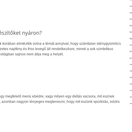
tan
táp
ta
te
észítőket nyáron?
te
ti
 korában elintézték volna a témát annyival, hogy számtalan idénygyümölcs
tör
zetes napfény és friss levegő áll rendelkezésre, minek a sok szintetikus
tú
világban sajnos nem állja meg a helyét.
újr
va
vá
vé
ve
vir
gy megfelelő menü ebédre, vagy milyen egy diétás vacsora, mit esznek
vit
t, azonban nagyon lényeges megtervezni, hogy mit eszünk sportolás, edzés
zav