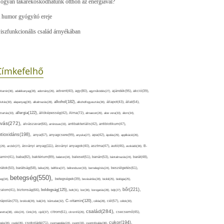
ogyan takarékoskodhatunk otthon az energiával?
 humor gyógyító ereje
iszfunkcionális család árnyékában
Címkefelhő
ajándék(95),
itamin(36),
adalékanyag(28),
adomány(26),
advent(40),
agy(80),
agyműködés(27),
akció(39),
alkohol(182),
ivitás(30),
alapanyag(30),
alkalmazás(28),
alkoholfogyasztás(36),
állapot(43),
állat(54),
allergia(122),
attartás(33),
állóképesség(42),
Alma(72),
almaecet(26),
aloe vera(33),
álom(34),
lvás(272),
alvászavar(66),
aminosav(33),
antibakteriális(42),
antibiotikum(47),
ntioxidáns(198),
anyagcsere(99),
anya(67),
anyuka(27),
apa(42),
ápolás(29),
applikáció(26),
ásványi anyag(111),
(29),
arcbőr(27),
ásványi anyagok(40),
asztma(47),
autó(46),
avokádó(36),
B-
tamin(41),
baba(82),
baktérium(89),
balaton(34),
baleset(51),
banán(53),
bántalmazás(24),
barát(48),
rátok(50),
barátság(58),
béke(29),
bélflóra(37),
bélrendszer(33),
bemelegítés(24),
beszélgetés(61),
betegség(550),
eg(34),
betegségek(39),
bevásárlás(28),
bicikli(25),
biológia(25),
bőr(221),
boldogság(125),
zalom(41),
biztonság(66),
bolt(31),
bor(36),
borogatás(28),
böjt(27),
C-vitamin(120),
rápolás(70),
brokkoli(29),
buli(24),
bűntudat(32),
cékla(28),
cél(57),
célok(30),
család(284),
aretta(38),
cikk(24),
Cink(24),
cipő(37),
citrom(61),
citromfű(26),
csecsemő(45),
cukor(194),
pés(26),
csoki(35),
csokoládé(71),
csomagolás(24),
csont(33),
csontritkulás(36),