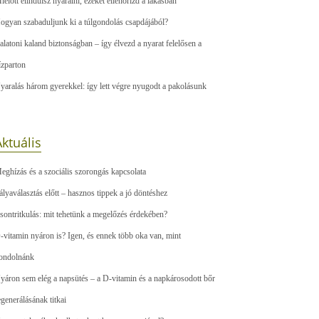
ielőtt elindulsz nyaralni, ezeket ellenőrizd a lakásban
ogyan szabaduljunk ki a túlgondolás csapdájából?
alatoni kaland biztonságban – így élvezd a nyarat felelősen a
ízparton
yaralás három gyerekkel: így lett végre nyugodt a pakolásunk
ktuális
eghízás és a szociális szorongás kapcsolata
ályaválasztás előtt – hasznos tippek a jó döntéshez
sontritkulás: mit tehetünk a megelőzés érdekében?
-vitamin nyáron is? Igen, és ennek több oka van, mint
ondolnánk
yáron sem elég a napsütés – a D-vitamin és a napkárosodott bőr
egenerálásának titkai