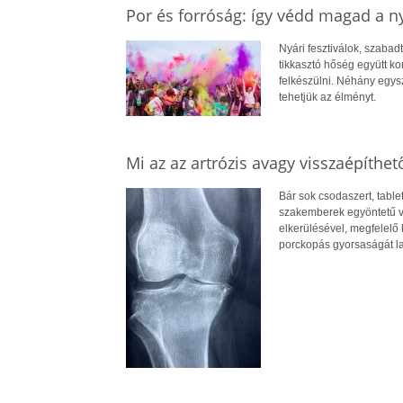
Por és forróság: így védd magad a n
Nyári fesztiválok, szabadt
tikkasztó hőség együtt ko
felkészülni. Néhány egy
tehetjük az élményt.
Mi az az artrózis avagy visszaépíthet
Bár sok csodaszert, tablet
szakemberek egyöntetű vé
elkerülésével, megfelelő 
porckopás gyorsaságát la