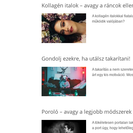
Kollagén italok – avagy a ráncok elle
A kollagén italokkal fiat
működik valójában?
Gondolj ezekre, ha utálsz takarítani!
A takarítás a nem szerete
árt egy kis motiváció. Mo
Poroló – avagy a legjobb módszerek 
A tökéletesen portalan la
a port úgy, hogy lehetőleg