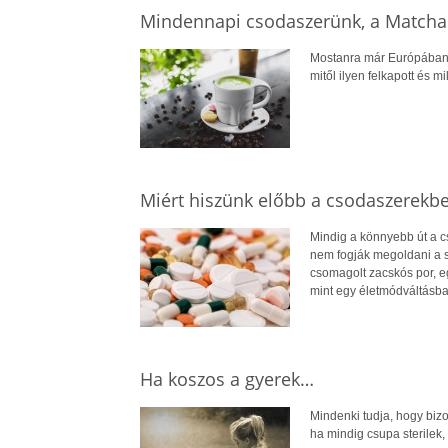
Mindennapi csodaszerünk, a Matcha
Mostanra már Európában i
mitől ilyen felkapott és m
Miért hiszünk előbb a csodaszerekb
Mindig a könnyebb út a 
nem fogják megoldani a sú
csomagolt zacskós por, e
mint egy életmódváltásb
Ha koszos a gyerek…
Mindenki tudja, hogy biz
ha mindig csupa sterilek, 