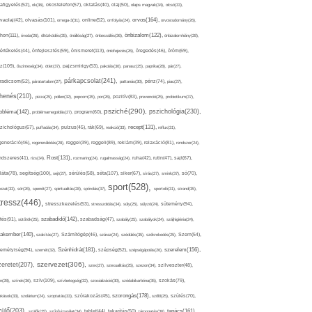
afigyelés(52),
ok(36),
okostelefon(57),
oktatás(40),
olaj(50),
olajos magvak(34),
olcsó(33),
olvasás(101),
orvos(164),
ívaolaj(42),
omega-3(31),
online(52),
orrfolyás(24),
orvostudomány(26),
thon(111),
önbizalom(122),
óvoda(26),
öltözködés(35),
önállóság(27),
önbecsülés(36),
önbizalomhiány(28),
önismeret(113),
értékelés(44),
önfejlesztés(59),
önkifejezés(26),
öregedés(46),
öröm(69),
z(109),
őszinteség(34),
ötlet(37),
pajzsmirigy(53),
pakolás(30),
panasz(25),
paprika(28),
pár(27),
párkapcsolat(241),
radicsom(52),
páratartalom(27),
pattanás(30),
pénz(74),
piac(27),
ihenés(210),
pizza(25),
pollen(32),
popcorn(35),
por(26),
pozitív(83),
prevenció(25),
probiotikum(37),
psziché(290),
pszichológia(230),
obléma(142),
problémamegoldás(27),
program(60),
recept(131),
zichológus(67),
puffadás(34),
pulzus(45),
rák(69),
reakció(33),
reflux(31),
generáció(46),
regenerálódás(28),
reggel(39),
reggeli(89),
reklám(39),
relaxáció(81),
rendszer(24),
Rost(131),
ndszeres(41),
rizs(34),
rozmaring(24),
rugalmasság(24),
ruha(42),
rutin(47),
sajt(67),
segítség(100),
séta(107),
láta(78),
sejt(27),
sérülés(58),
siker(67),
sírás(27),
smink(37),
só(70),
sport(528),
ozat(33),
sör(26),
spenót(27),
spiritualitás(28),
spórolás(37),
sportoló(31),
strand(35),
tressz(446),
sütemény(94),
stresszkezelés(53),
stresszoldás(34),
súly(25),
súlyzó(24),
szabadidő(142),
tés(91),
sütőtök(25),
szabadság(47),
szabály(25),
szabályok(24),
szájhigiénia(24),
akember(140),
szakítás(27),
Számítógép(46),
száraz(24),
szédülés(35),
székrekedés(25),
Szem(54),
Szénhidrát(181),
emélyiség(94),
szerelem(156),
szemét(32),
szépség(52),
szépségápolás(26),
szervezet(306),
zeretet(207),
szex(27),
szexualitás(25),
szezon(34),
szilveszter(48),
szív(109),
n(28),
színek(36),
szívbetegség(32),
szocializáció(30),
szódabikarbóna(35),
szokás(79),
szorongás(178),
okások(33),
szolárium(24),
szoptatás(33),
szórakozás(45),
szőlő(25),
szülés(70),
zülő(203),
tanács(161),
szülők(25),
szűrővizsgálat(34),
tablet(44),
takarítás(50),
támogatás(36),