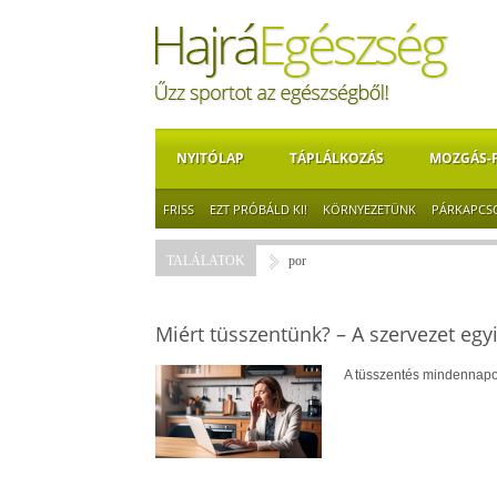
NYITÓLAP
TÁPLÁLKOZÁS
MOZGÁS-
FRISS
EZT PRÓBÁLD KI!
KÖRNYEZETÜNK
PÁRKAPCS
TALÁLATOK
por
Miért tüsszentünk? – A szervezet egy
A tüsszentés mindennapos