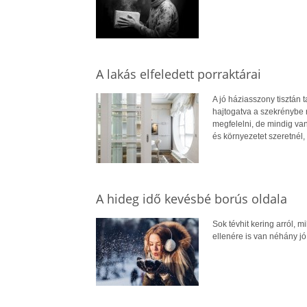
A lakás elfeledett porraktárai
A jó háziasszony tisztán t
hajtogatva a szekrénybe 
megfelelni, de mindig van
és környezetet szeretnél,
A hideg idő kevésbé borús oldala
Sok tévhit kering arról, 
ellenére is van néhány j