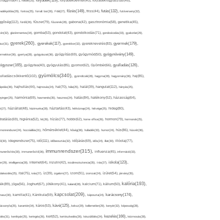
folyadék(119),
khagyma(47),
folsav(25),
folyadékbevitel(40),
folyadékfogyasztás(45),
főzés(149),
futás(132),
yadékpótlás(29),
fontos(25),
forralt bor(26),
Föld(27),
friss(44),
futóverseny(32),
ggőség(112),
fürdő(26),
fűszer(79),
fűszerek(28),
gabona(42),
gasztronómia(58),
genetika(45),
tén(32),
gluténmentes(34),
gomba(53),
gondolat(43),
gondolkodás(71),
gondoskodás(33),
gyakorlat(29),
gyerek(260),
gyermek(179),
gyerekek(117),
ász(31),
gyerekkor(32),
gyereknevelés(83),
gyógynövény(149),
ermekkor(36),
gyertya(28),
gyógyászat(36),
gyógyítás(69),
gyógymód(50),
ógyszer(165),
gyulladás(126),
gyógytea(40),
gyógyulás(85),
gyomor(62),
Gyömbér(66),
gyümölcs(340),
ulladáscsökkentő(102),
gyümölcslé(28),
hagyma(28),
hagyomány(36),
haj(85),
hangulat(112),
ápolás(36),
hajhullás(44),
hajmosás(24),
hal(70),
hála(25),
halál(39),
hányás(25),
yinger(25),
harmónia(69),
hasmenés(35),
hasznos(24),
hatás(84),
hatékony(52),
házasság(64),
i(27),
háziállat(48),
házimunka(28),
háztartás(43),
hétköznap(24),
hétvége(25),
hideg(80),
dratálás(69),
higiénia(52),
hit(26),
hízás(77),
hobbi(62),
home office(26),
hormon(79),
hormonok(25),
rmonrendszer(24),
hozzáállás(31),
hőmérséklet(44),
hőség(36),
hulladék(33),
humor(24),
hús(86),
húsvét(36),
idő(111),
ő(30),
idegrendszer(75),
időbeosztás(32),
időjárás(69),
idős(24),
illat(30),
illóolaj(77),
immunrendszer(315),
munerősítés(30),
immunerősítő(36),
influenza(45),
információ(33),
iskola(123),
er(29),
intelligencia(28),
internet(64),
inzulin(42),
inzulinrezisztencia(35),
írás(27),
olakezdés(25),
ital(75),
ivás(27),
íz(39),
izgalom(27),
izom(91),
izomzat(24),
ízület(54),
járvány(35),
kalória(193),
ték(89),
jóga(56),
Joghurt(67),
jótékony(41),
kaland(28),
kalcium(71),
kálium(50),
kapcsolat(209),
karácsony(174),
masz(30),
kamilla(41),
Kánikula(59),
káposzta(24),
kávé(125),
ácsonyfa(25),
karantén(34),
káros(53),
keksz(29),
kellemetlen(29),
kenyér(32),
képesség(28),
kezelés(166),
dés(31),
kerékpár(25),
keringés(26),
kert(52),
kertészkedés(26),
készülődés(24),
kézmosás(28),