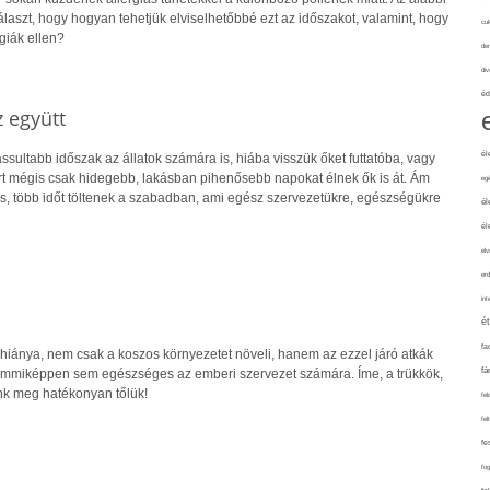
laszt, hogy hogyan tehetjük elviselhetőbbé ezt az időszakot, valamint, hogy
cuk
giák ellen?
de
div
éd
z együtt
él
assultabb időszak az állatok számára is, hiába visszük őket futtatóba, vagy
rt mégis csak hidegebb, lakásban pihenősebb napokat élnek ők is át. Ám
eg
s, több időt töltenek a szabadban, ami egész szervezetükre, egészségükre
él
él
elv
erd
int
é
fa
s hiánya, nem csak a koszos környezetet növeli, hanem az ezzel járó atkák
fá
semmiképpen sem egészséges az emberi szervezet számára. Íme, a trükkök,
k meg hatékonyan tőlük!
fel
fel
fe
fo