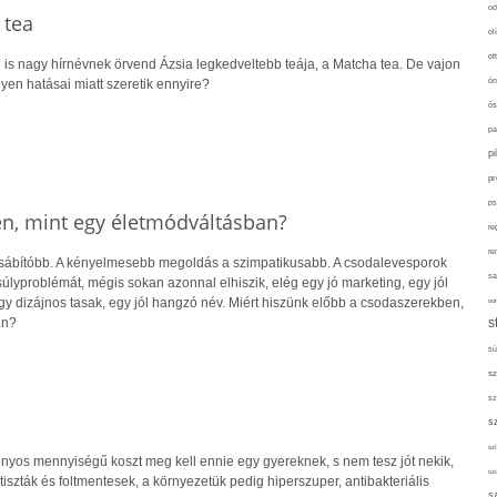
od
 tea
ol
ot
s nagy hírnévnek örvend Ázsia legkedveltebb teája, a Matcha tea. De vajon
ilyen hatásai miatt szeretik ennyire?
ön
ős
pa
p
pr
ps
en, mint egy életmódváltásban?
re
re
csábítóbb. A kényelmesebb megoldás a szimpatikusabb. A csodalevesporok
sa
lyproblémát, mégis sokan azonnal elhiszik, elég egy jó marketing, egy jól
gy dizájnos tasak, egy jól hangzó név. Miért hiszünk előbb a csodaszerekben,
sor
an?
s
sü
sz
sz
s
szí
onyos mennyiségű koszt meg kell ennie egy gyereknek, s nem tesz jót nekik,
sz
tiszták és foltmentesek, a környezetük pedig hiperszuper, antibakteriális
s