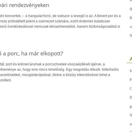
M
yári rendezvényeken
H
éri koncertek, – a hangulat forró, de sokszor a levegő is az. A felvert por és a
B
moly próbatételt jelent a szervezet számára, ezért érdemes tudatosan
szerű óvintézkedéssel nemcsak kényelmesebbé, hanem biztonságosabbá is
v
N
ő a porc, ha már elkopott?
A
tát, port és krémet árulnak a porcszövetek visszaépítését ígérve, a
leménye az, hogy erre nincs lehetőség. Egy megoldás létezik: túlterhelés
M
kezelésekkel, mozgásterápiával, illetve a túlsúly elkerülésével lehet a
P
ssítani.
C
D
g
N
r