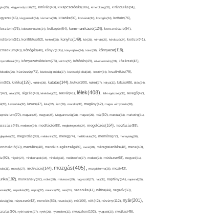
kikapcsolódás(106),
gés(25),
kiegyensúlyozott(26),
kihívás(43),
kimerültség(31),
kirándulás(84),
sgyerek(45),
kisgyermek(34),
kismama(38),
kitartás(50),
kockázat(34),
kocogás(24),
koffein(76),
kommunikáció(124),
koncentráció(94),
leszterin(76),
koleszterinszint(24),
kollagén(54),
konyha(149),
nditerem(51),
konfliktus(52),
kontroll(28),
kór(25),
kórház(29),
kórokozó(24),
kortizol(41),
könyv(106),
környezet(116),
zmetikum(40),
köhögés(40),
könyvajánló(24),
köret(30),
nyezetbarát(31),
környezetvédelem(78),
köröm(27),
kötődés(49),
következmény(33),
közérzet(43),
lekedés(26),
közösség(71),
közösségi média(27),
közösségi oldal(38),
kreatív(34),
kreativitás(79),
kritika(139),
kutatás(144),
kutya(100),
ém(62),
kultúra(36),
külföld(27),
kütyü(33),
lakás(65),
látás(34),
lélek(408),
z(42),
lazac(24),
légzés(49),
lehetőség(25),
lekvár(41),
lelki egészség(33),
levegő(42),
él(28),
Levendula(32),
leves(47),
lista(32),
liszt(36),
macska(33),
magány(42),
magas vérnyomás(28),
gnézium(70),
magvak(25),
magyar(25),
Magyarország(28),
magzat(25),
máj(60),
mandula(33),
marketing(31),
megelőzés(164),
sszázs(45),
medence(24),
meditáció(89),
megbetegedés(24),
megfázás(89),
glepetés(28),
megoldás(89),
melatonin(29),
meleg(74),
mellékhatás(24),
memória(72),
mennyiség(26),
nstruáció(50),
mentális(48),
mentális egészség(86),
menü(28),
méregtelenítés(48),
mese(40),
z(92),
migrén(27),
mindennapok(34),
minőség(33),
mobiltelefon(27),
modern(24),
módszer(68),
mogyoró(31),
mozgás(405),
motiváció(144),
sás(31),
mosoly(27),
mozgásforma(25),
mozi(42),
nka(182),
munkahely(92),
műtét(38),
művészet(29),
nagyszülő(27),
nap(35),
napfény(54),
napirend(35),
pozás(37),
napsütés(38),
naptej(32),
narancs(27),
nasi(31),
nassolás(41),
nátha(44),
negatív(50),
nyár(201),
nő(106),
növény(112),
hézség(36),
népszerű(42),
nevelés(83),
nevetés(30),
nők(42),
nyugalom(102),
aralás(90),
nyári szünet(27),
nyelv(26),
nyomelem(33),
nyugtató(29),
nyújtás(45),