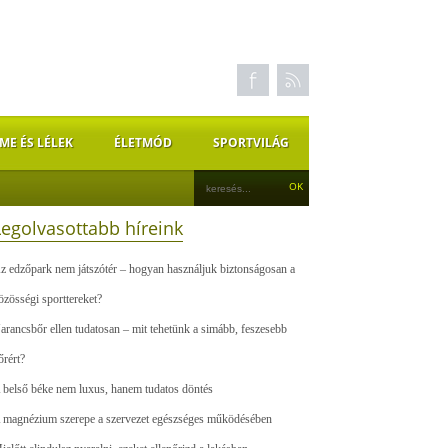
ME ÉS LÉLEK
ÉLETMÓD
SPORTVILÁG
Legolvasottabb híreink
z edzőpark nem játszótér – hogyan használjuk biztonságosan a
özösségi sporttereket?
arancsbőr ellen tudatosan – mit tehetünk a simább, feszesebb
őrért?
 belső béke nem luxus, hanem tudatos döntés
 magnézium szerepe a szervezet egészséges működésében