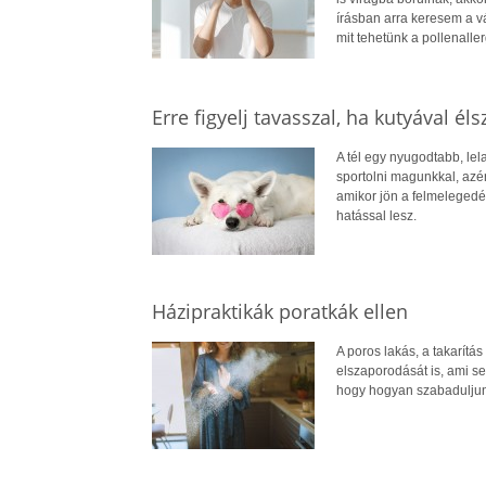
írásban arra keresem a vá
mit tehetünk a pollenaller
Erre figyelj tavasszal, ha kutyával éls
A tél egy nyugodtabb, lel
sportolni magunkkal, azé
amikor jön a felmelegedé
hatással lesz.
Házipraktikák poratkák ellen
A poros lakás, a takarítá
elszaporodását is, ami 
hogy hogyan szabaduljun