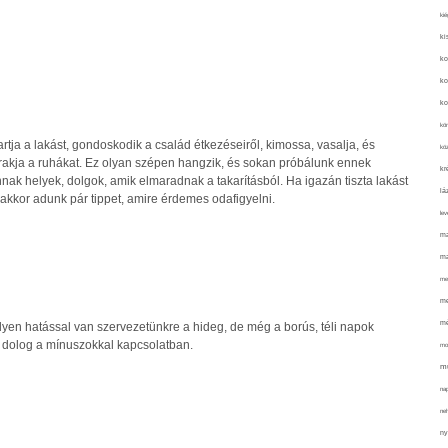
kié
ki
ko
ko
ko
kör
artja a lakást, gondoskodik a család étkezéseiről, kimossa, vasalja, és
köz
rakja a ruhákat. Ez olyan szépen hangzik, és sokan próbálunk ennek
kr
nak helyek, dolgok, amik elmaradnak a takarításból. Ha igazán tiszta lakást
lá
 akkor adunk pár tippet, amire érdemes odafigyelni.
lev
ma
ma
me
me
mé
milyen hatással van szervezetünkre a hideg, de még a borús, téli napok
ó dolog a mínuszokkal kapcsolatban.
mo
mu
na
ne
ny