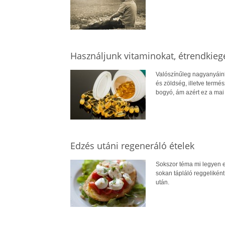
Használjunk vitaminokat, étrendkieg
Valószínűleg nagyanyáink
és zöldség, illetve termés
bogyó, ám azért ez a mai 
Edzés utáni regeneráló ételek
Sokszor téma mi legyen e
sokan tápláló reggelikén
után.