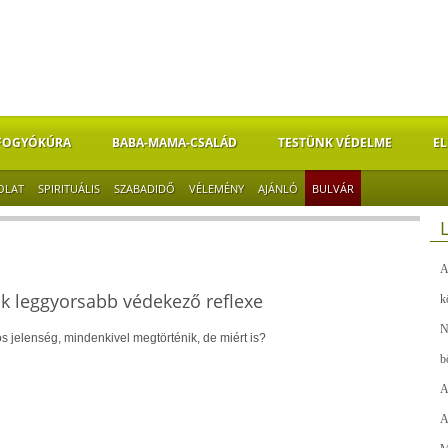
FOGYÓKÚRA
BABA-MAMA-CSALÁD
TESTÜNK VÉDELME
EL
OLAT
SPIRITUÁLIS
SZABADIDŐ
VÉLEMÉNY
AJÁNLÓ
BULVÁR
A
ik leggyorsabb védekező reflexe
k
N
 jelenség, mindenkivel megtörténik, de miért is?
b
A
A