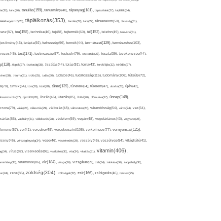
tápanyag(181),
tanulás(159),
ár(36),
tánc(26),
tanulmány(40),
tapasztalat(27),
táplálék(34),
táplálkozás(353),
lálékkiegészítő(25),
tárolás(29),
társ(27),
társadalom(50),
társaság(31),
tea(158),
tél(153),
vasz(87),
technika(46),
tej(88),
tejtermék(60),
telefon(49),
televízió(31),
terápia(92),
terhesség(96),
természet(129),
természetes(103),
ljesítmény(46),
termék(44),
test(171),
testmozgás(97),
rvezés(46),
testsúly(79),
testtartás(27),
tészta(39),
tevékenység(44),
pp(118),
tippek(27),
tisztaság(35),
tisztítás(44),
tojás(91),
torna(43),
torokfájás(32),
törődés(27),
tudatosság(115),
tudomány(106),
ténet(38),
trauma(31),
trükk(25),
tudás(30),
tudatos(46),
túlsúly(72),
tünet(139),
ra(78),
turmix(64),
túró(29),
tüdő(28),
tünetek(64),
türelem(47),
uborka(26),
újév(42),
ünnep(148),
ahasznosítás(37),
újszülött(26),
úszás(46),
Utazás(85),
Üdítő(26),
ülőmunka(27),
csora(79),
válás(24),
választás(29),
változás(48),
változatos(24),
várandósság(54),
város(24),
vas(64),
sárlás(85),
vashiány(31),
védekezés(28),
védelem(59),
vegán(48),
vegetáriánus(43),
vegyszer(28),
vércukorszint(108),
vérnyomás(125),
lemény(57),
vér(41),
vércukor(49),
vérkeringés(77),
rseny(46),
vérszegénység(34),
vese(46),
veszekedés(29),
veszély(45),
veszélyes(54),
világháló(41),
vitamin(406),
ág(34),
vírus(82),
viselkedés(86),
viszketés(30),
vita(34),
vitalitás(31),
víz(184),
aminhiány(33),
vitaminok(86),
vizsga(26),
vizsgálat(59),
zab(34),
zabkása(36),
zabpehely(36),
zöldség(304),
zsír(166),
ar(24),
zene(85),
zöldségek(32),
zsírégetés(46),
zsírsav(25)