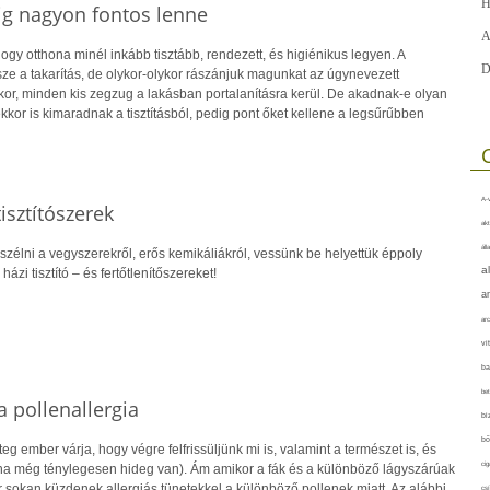
H
dig nagyon fontos lenne
A
hogy otthona minél inkább tisztább, rendezett, és higiénikus legyen. A
D
e a takarítás, de olykor-olykor rászánjuk magunkat az úgynevezett
enkor, minden kis zegzug a lakásban portalanításra kerül. De akadnak-e olyan
kkor is kimaradnak a tisztításból, pedig pont őket kellene a legsűrűbben
A-v
isztítószerek
akt
áll
zélni a vegyszerekről, erős kemikáliákról, vessünk be helyettük éppoly
a
ázi tisztító – és fertőtlenítőszereket!
a
arc
vi
ba
bet
a pollenallergia
bi
bő
eg ember várja, hogy végre felfrissüljünk mi is, valamint a természet is, és
cig
 (ha még ténylegesen hideg van). Ám amikor a fák és a különböző lágyszárúak
r sokan küzdenek allergiás tünetekkel a különböző pollenek miatt. Az alábbi
csí