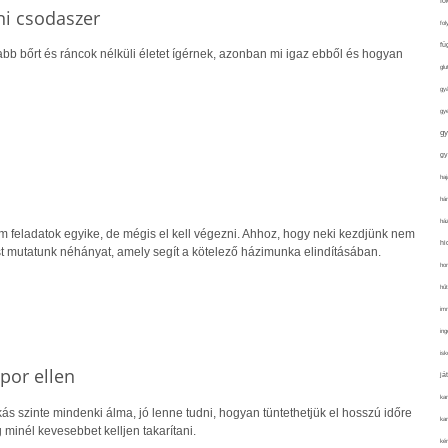
fo
ni csodaszer
fol
fü
alabb bőrt és ráncok nélküli életet ígérnek, azonban mi igaz ebből és hogyan
glu
gy
gy
gy
gy
haj
hán
ház
m feladatok egyike, de mégis el kell végezni. Ahhoz, hogy neki kezdjünk nem
hi
st mutatunk néhányat, amely segít a kötelező házimunka elindításában.
ho
hűt
im
ing
isk
por ellen
já
ka
kás szinte mindenki álma, jó lenne tudni, hogyan tüntethetjük el hosszú időre
kar
 minél kevesebbet kelljen takarítani.
kér