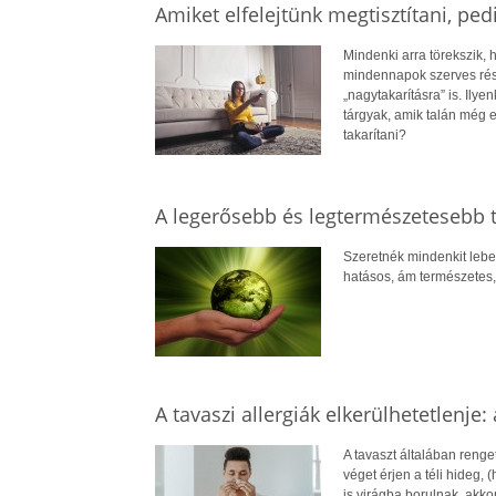
Amiket elfelejtünk megtisztítani, pe
Mindenki arra törekszik, 
mindennapok szerves rész
„nagytakarításra” is. Ily
tárgyak, amik talán még e
takarítani?
A legerősebb és legtermészetesebb t
Szeretnék mindenkit lebes
hatásos, ám természetes, h
A tavaszi allergiák elkerülhetetlenje: 
A tavaszt általában renget
véget érjen a téli hideg,
is virágba borulnak, akko