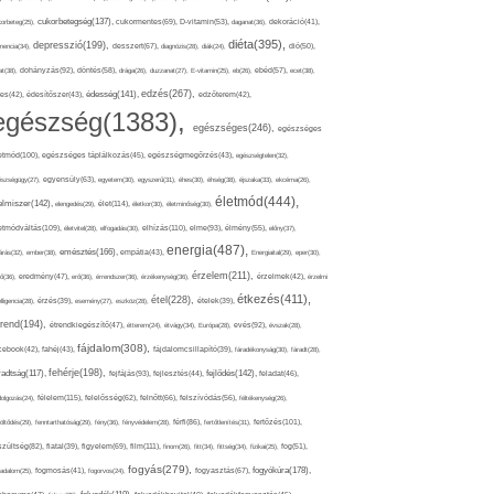
cukorbetegség(137),
orbeteg(25),
cukormentes(69),
D-vitamin(53),
daganat(36),
dekoráció(41),
diéta(395),
depresszió(199),
mencia(34),
desszert(67),
diagnózis(28),
diák(24),
dió(50),
dohányzás(92),
at(38),
döntés(58),
drága(26),
duzzanat(27),
E-vitamin(25),
eb(26),
ebéd(57),
ecet(38),
edzés(267),
édesség(141),
es(42),
édesítőszer(43),
edzőterem(42),
egészség(1383),
egészséges(246),
egészséges
etmód(100),
egészséges táplálkozás(45),
egészségmegőrzés(43),
egészségtelen(32),
észségügy(27),
egyensúly(63),
egyetem(30),
egyszerű(31),
éhes(30),
éhség(38),
éjszaka(33),
ekcéma(26),
életmód(444),
elmiszer(142),
élet(114),
elengedés(29),
életkor(30),
életminőség(30),
etmódváltás(109),
elhízás(110),
elme(93),
életvitel(28),
elfogadás(30),
élmény(55),
előny(37),
energia(487),
emésztés(166),
árás(32),
ember(38),
empátia(43),
Energiaital(29),
eper(30),
érzelem(211),
ő(36),
eredmény(47),
erő(36),
érrendszer(36),
érzékenység(36),
érzelmek(42),
érzelmi
étkezés(411),
étel(228),
elligencia(28),
érzés(39),
esemény(27),
eszköz(28),
ételek(39),
trend(194),
evés(92),
étrendkiegészítő(47),
étterem(24),
étvágy(34),
Európa(28),
évszak(28),
fájdalom(308),
cebook(42),
fahéj(43),
fájdalomcsillapító(39),
fáradékonyság(30),
fáradt(28),
fehérje(198),
radtság(117),
fejfájás(93),
fejlődés(142),
fejlesztés(44),
feladat(46),
félelem(115),
dolgozás(24),
felelősség(62),
felnőtt(66),
felszívódás(56),
féltékenység(26),
fertőzés(101),
töltődés(29),
fenntarthatóság(29),
fény(36),
fényvédelem(28),
férfi(86),
fertőtlenítés(31),
film(111),
szültség(82),
fiatal(39),
figyelem(69),
finom(26),
fitt(34),
fittség(34),
fizikai(25),
fog(51),
fogyás(279),
fogyókúra(178),
gadalom(25),
fogmosás(41),
fogorvos(24),
fogyasztás(67),