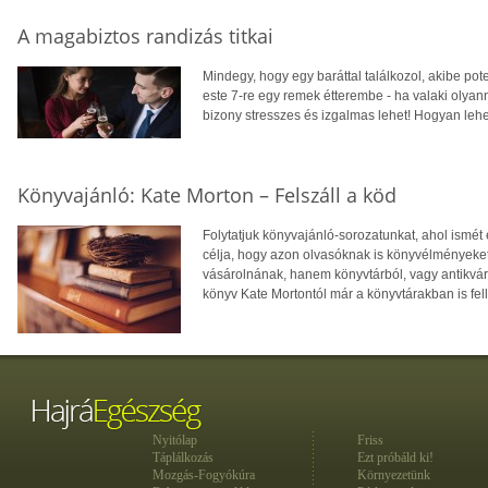
A magabiztos randizás titkai
Mindegy, hogy egy baráttal találkozol, akibe pot
este 7-re egy remek étterembe - ha valaki olyann
bizony stresszes és izgalmas lehet! Hogyan leh
Könyvajánló: Kate Morton – Felszáll a köd
Folytatjuk könyvajánló-sorozatunkat, ahol ismé
célja, hogy azon olvasóknak is könyvélményeket
vásárolnának, hanem könyvtárból, vagy antikvár
könyv Kate Mortontól már a könyvtárakban is fel
Nyitólap
Friss
Táplálkozás
Ezt próbáld ki!
Mozgás-Fogyókúra
Környezetünk