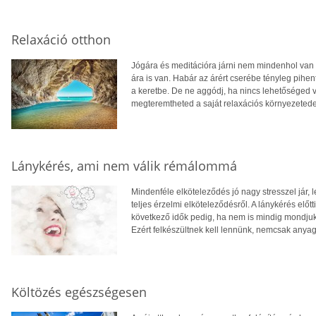
Relaxáció otthon
Jógára és meditációra járni nem mindenhol van
ára is van. Habár az árért cserébe tényleg pih
a keretbe. De ne aggódj, ha nincs lehetőséged v
megteremtheted a saját relaxációs környezetede
Lánykérés, ami nem válik rémálommá
Mindenféle elköteleződés jó nagy stresszel jár, l
teljes érzelmi elköteleződésről. A lánykérés elő
következő idők pedig, ha nem is mindig mondjuk 
Ezért felkészültnek kell lennünk, nemcsak anyagi
Költözés egészségesen