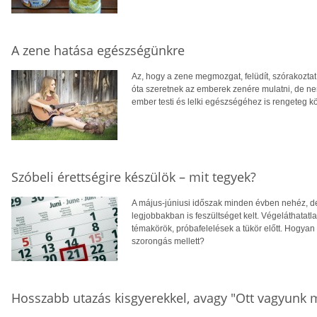
A zene hatása egészségünkre
Az, hogy a zene megmozgat, felüdít, szórakoztat
óta szeretnek az emberek zenére mulatni, de ne
ember testi és lelki egészségéhez is rengeteg k
Szóbeli érettségire készülök – mit tegyek?
A május-júniusi időszak minden évben nehéz, d
legjobbakban is feszültséget kelt. Végeláthatatl
témakörök, próbafelelések a tükör előtt. Hogyan 
szorongás mellett?
Hosszabb utazás kisgyerekkel, avagy "Ott vagyunk 