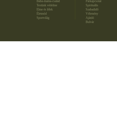
Baba-mama-család
Párkapcsolat
Testünk védelme
Spirituális
Elme és lélek
Szabadidő
Életmód
Vélemény
Sportvilág
Ajánló
Bulvár