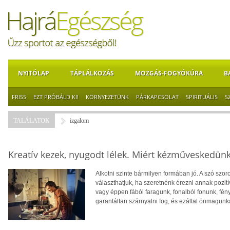
NYITÓLAP
TÁPLÁLKOZÁS
MOZGÁS-FOGYÓKÚRA
B
FRISS
EZT PRÓBÁLD KI!
KÖRNYEZETÜNK
PÁRKAPCSOLAT
SPIRITUÁLIS
S
TALÁLATOK
izgalom
Kreatív kezek, nyugodt lélek. Miért kézműveskedün
Alkotni szinte bármilyen formában jó. A szó szor
választhatjuk, ha szeretnénk érezni annak pozití
vagy éppen fából faragunk, fonalból fonunk, fé
garantáltan szárnyalni fog, és ezáltal önmagunk