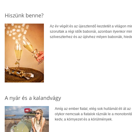
Hiszünk benne?
Az év végét és az újesztendő kezdetét a világon m
szorultak a régi idők babonái, azonban ilyenkor mind
szilveszterhez és az újévhez milyen babonák, hie
A nyár és a kalandvágy
Amíg az ember fiatal, elég sok hullámát éli át 
olykor nemcsak a fiatalok ráznák le a monotonit
kedv, a környezet és a körülmények.