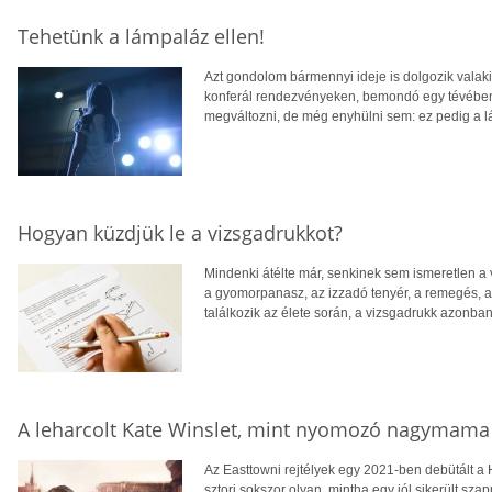
Tehetünk a lámpaláz ellen!
Azt gondolom bármennyi ideje is dolgozik valaki
konferál rendezvényeken, bemondó egy tévében,
megváltozni, de még enyhülni sem: ez pedig a 
Hogyan küzdjük le a vizsgadrukkot?
Mindenki átélte már, senkinek sem ismeretlen a
a gyomorpanasz, az izzadó tenyér, a remegés, az
találkozik az élete során, a vizsgadrukk azonba
A leharcolt Kate Winslet, mint nyomozó nagymama
Az Easttowni rejtélyek egy 2021-ben debütált a 
sztori sokszor olyan, mintha egy jól sikerült s