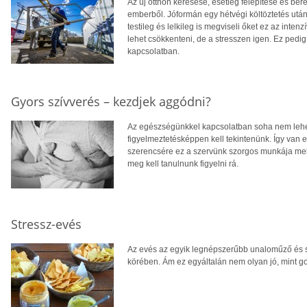
Az új otthon keresése, esetleg felépítése és be
emberből. Jóformán egy hétvégi költöztetés utá
testileg és lelkileg is megviseli őket ez az in
lehet csökkenteni, de a stresszen igen. Ez ped
kapcsolatban.
Gyors szívverés – kezdjek aggódni?
Az egészségünkkel kapcsolatban soha nem lehet
figyelmeztetésképpen kell tekintenünk. Így van 
szerencsére ez a szervünk szorgos munkája mell
meg kell tanulnunk figyelni rá.
Stressz-evés
Az evés az egyik legnépszerűbb unaloműző és s
körében. Ám ez egyáltalán nem olyan jó, mint g