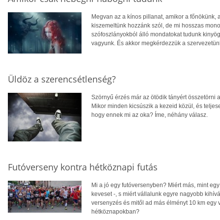
Megvan az a kínos pillanat, amikor a főnökünk, a
kiszemeltünk hozzánk szól, de mi hosszas monol
szófoszlányokból álló mondatokat tudunk kinyög
vagyunk. És akkor megkérdezzük a szervezetünke
Üldöz a szerencsétlenség?
Szörnyű érzés már az ötödik tányért összetörni
Mikor minden kicsúszik a kezeid közül, és telje
hogy ennek mi az oka? Íme, néhány válasz.
Futóverseny kontra hétköznapi futás
Mi a jó egy futóversenyben? Miért más, mint eg
keveset -, s miért vállalunk egyre nagyobb kihív
versenyzés és mitől ad más élményt 10 km egy 
hétköznapokban?