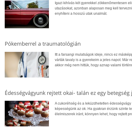
Igazi kihívás két gyerekkel zökkenőmentesen el
utazásokat, azonban alaposan meg kell tervezni
enyhíteni a hosszú utak unalmát.
Pókemberrel a traumatológián
Itt a farsangi mulatságok ideje, nincs ez másk
várták tavaly is a gyerekeim a jeles napot. Már r
akkor még nem hittük, hogy aznap valami történ
Édességvágyunk rejtett okai- talán ez egy betegség 
A cukoréhség és a leküzdhetetlen édességvágy m
képességünk az ok. Ha gyakran érzünk szinte l
élelmiszerek iránt, könnyen lehet, hogy rejtett p