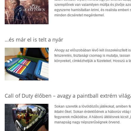
szereplőnek van valamilyen múltja és jövője azon
egyszerre hamisítatlan krimi, és realista ember
minden dicséretet megérdemel.
…és már el is telt a nyár
Ahogy az előszobában lévő két összekészített is
felszerelés, tisztasági csomag is mutatja, lass
könyveket, címkézhetjük a füzeteket. Hosszú a t
Call of Duty élőben – avagy a paintball extrém világ
Sokan szeretik a lövöldözős játékokat, amiben fel
iktatni őket. Sokan érdeklődnek a háborús világ ir
fegyverek működése. A háború átélésnek kicsit „b
manapság nagy népszerűségnek örvend.