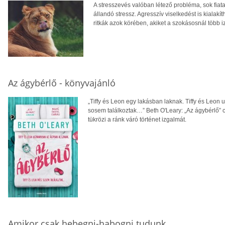
A stresszevés valóban létező probléma, sok fia
állandó stressz. Agresszív viselkedést is kialak
ritkák azok körében, akiket a szokásosnál több i
Az ágybérlő - könyvajánló
„Tiffy és Leon egy lakásban laknak. Tiffy és Leo
sosem találkoztak…” Beth O'Leary: „Az ágybérlő” 
tükrözi a ránk váró történet izgalmát.
Amikor csak hebegni-habogni tudunk