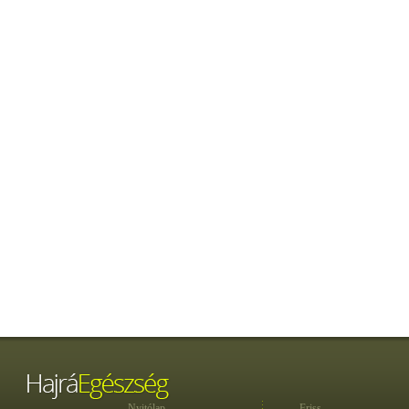
Nyitólap
Friss