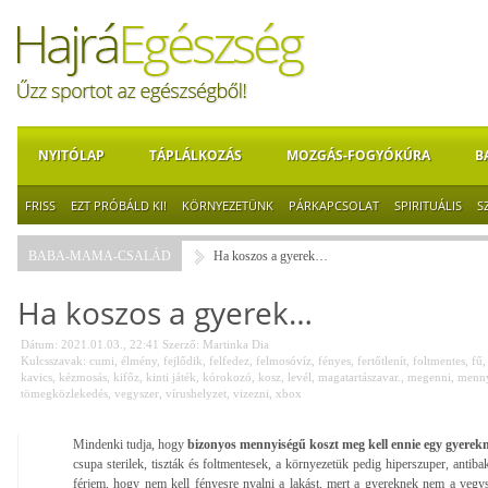
NYITÓLAP
TÁPLÁLKOZÁS
MOZGÁS-FOGYÓKÚRA
B
FRISS
EZT PRÓBÁLD KI!
KÖRNYEZETÜNK
PÁRKAPCSOLAT
SPIRITUÁLIS
S
BABA-MAMA-CSALÁD
Ha koszos a gyerek…
Ha koszos a gyerek…
Dátum: 2021.01.03., 22:41
Szerző:
Martinka Dia
Kulcsszavak:
cumi
,
élmény
,
fejlődik
,
felfedez
,
felmosóvíz
,
fényes
,
fertőtlenít
,
foltmentes
,
fű
kavics
,
kézmosás
,
kifőz
,
kinti játék
,
kórokozó
,
kosz
,
levél
,
magatartászavar.
,
megenni
,
menny
tömegközlekedés
,
vegyszer
,
vírushelyzet
,
vizezni
,
xbox
Mindenki tudja, hogy
bizonyos mennyiségű koszt meg kell ennie egy gyerek
csupa sterilek, tiszták és foltmentesek, a környezetük pedig hiperszuper, antib
férjem, hogy nem kell fényesre nyalni a lakást, mert a gyereknek nem a vegy