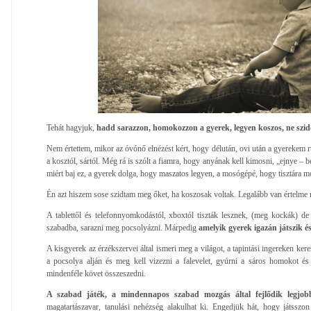
Tehát hagyjuk,
hadd sarazzon, homokozzon a gyerek, legyen koszos, ne szid
Nem értettem, mikor az óvónő elnézést kért, hogy délután, ovi után a gyerekem ru
a kosztól, sártól. Még rá is szólt a fiamra, hogy anyának kell kimosni, „ejnye – b
miért baj ez, a gyerek dolga, hogy maszatos legyen, a mosógépé, hogy tisztára m
Én azt hiszem sose szidtam meg őket, ha koszosak voltak. Legalább van értelme 
A tablettől és telefonnyomkodástól, xboxtól tiszták lesznek, (meg kockák) de
szabadba, sarazni meg pocsolyázni. Márpedig
amelyik gyerek igazán játszik és 
A kisgyerek az érzékszervei által ismeri meg a világot, a tapintási ingereken kere
a pocsolya alján és meg kell vizezni a falevelet, gyúrni a sáros homokot és
mindenféle követ összeszedni.
A szabad játék, a mindennapos szabad mozgás által fejlődik legjob
magatartászavar, tanulási nehézség alakulhat ki. Engedjük hát, hogy játssz