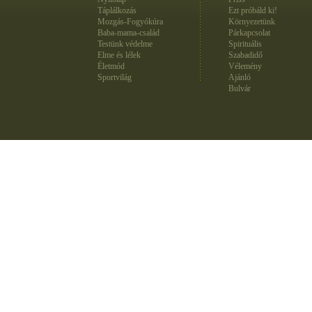
Táplálkozás
Ezt próbáld ki!
Mozgás-Fogyókúra
Környezetünk
Baba-mama-család
Párkapcsolat
Testünk védelme
Spirituális
Elme és lélek
Szabadidő
Életmód
Vélemény
Sportvilág
Ajánló
Bulvár