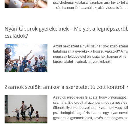
pszichológiai kutatásai azonban arra hívják fel
– sőt, ha nem jól használjuk, akár vissza is üthet
Nyári táborok gyerekeknek – Melyek a legnépszerűb
családok?
Amint beköszönt a nyári szünet, sok szülő számá
tartalmasan a gyerekek a hosszú vakációt? A ny
nemcsak felügyeletet biztosítanak, hanem élmén
tapasztalatot is adnak a gyerekeknek.
Zsarnok szülők: amikor a szeretetet túlzott kontroll v
A szülők elsődleges feladata, hogy biztonságot,
számára. Előfordulhat azonban, hogy a nevelés s
öltenek. Ilyenkor beszélhetünk zsarnoki vagy túl
pszichológiai diagnózis, hanem egy olyan nevelés
gyakorol a gyermek felett, kevés teret hagyva a