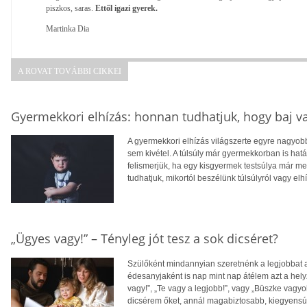
piszkos, saras.
Ettől igazi gyerek.
Martinka Dia
A ROVAT TOVÁBBI CIKKEI
Gyermekkori elhízás: honnan tudhatjuk, hogy baj v
A gyermekkori elhízás világszerte egyre nagyo
sem kivétel. A túlsúly már gyermekkorban is hatá
felismerjük, ha egy kisgyermek testsúlya már 
tudhatjuk, mikortól beszélünk túlsúlyról vagy elh
„Ügyes vagy!” – Tényleg jót tesz a sok dicséret?
Szülőként mindannyian szeretnénk a legjobbat
édesanyjaként is nap mint nap átélem azt a he
vagy!”, „Te vagy a legjobb!”, vagy „Büszke vagy
dicsérem őket, annál magabiztosabb, kiegyensúl