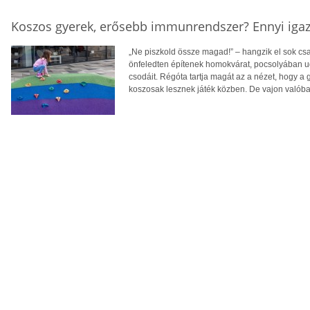
Koszos gyerek, erősebb immunrendszer? Ennyi iga
„Ne piszkold össze magad!” – hangzik el sok c
önfeledten építenek homokvárat, pocsolyában ug
csodáit. Régóta tartja magát az a nézet, hogy a
koszosak lesznek játék közben. De vajon valóba