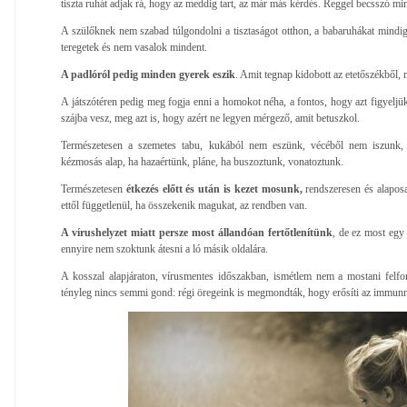
tiszta ruhát adjak rá, hogy az meddig tart, az már más kérdés. Reggel becsszó min
A szülőknek nem szabad túlgondolni a tisztaságot otthon, a babaruhákat mindi
teregetek és nem vasalok mindent.
A padlóról pedig minden gyerek eszik
. Amit tegnap kidobott az etetőszékből,
A játszótéren pedig meg fogja enni a homokot néha, a fontos, hogy azt figyeljük
szájba vesz, meg azt is, hogy azért ne legyen mérgező, amit betuszkol.
Természetesen a szemetes tabu, kukából nem eszünk, vécéből nem iszunk,
kézmosás alap, ha hazaértünk, pláne, ha buszoztunk, vonatoztunk.
Természetesen
étkezés előtt és után is kezet mosunk,
rendszeresen és alaposan
ettől függetlenül, ha összekenik magukat, az rendben van.
A vírushelyzet miatt persze most állandóan fertőtlenítünk
, de ez most egy
ennyire nem szoktunk átesni a ló másik oldalára.
A kosszal alapjáraton, vírusmentes időszakban, ismétlem nem a mostani felfo
tényleg nincs semmi gond: régi öregeink is megmondták, hogy erősíti az immunr