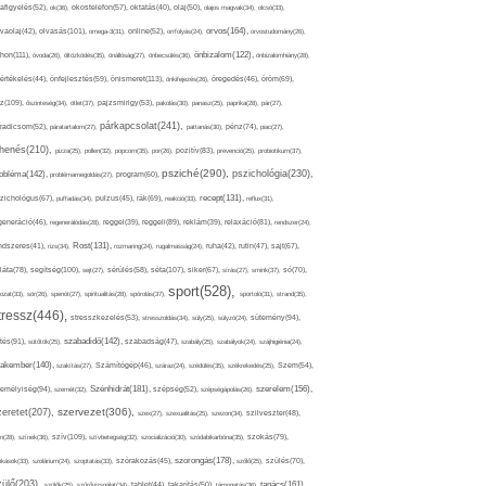
afigyelés(52),
ok(36),
okostelefon(57),
oktatás(40),
olaj(50),
olajos magvak(34),
olcsó(33),
olvasás(101),
orvos(164),
ívaolaj(42),
omega-3(31),
online(52),
orrfolyás(24),
orvostudomány(26),
thon(111),
önbizalom(122),
óvoda(26),
öltözködés(35),
önállóság(27),
önbecsülés(36),
önbizalomhiány(28),
önismeret(113),
értékelés(44),
önfejlesztés(59),
önkifejezés(26),
öregedés(46),
öröm(69),
z(109),
őszinteség(34),
ötlet(37),
pajzsmirigy(53),
pakolás(30),
panasz(25),
paprika(28),
pár(27),
párkapcsolat(241),
radicsom(52),
páratartalom(27),
pattanás(30),
pénz(74),
piac(27),
ihenés(210),
pizza(25),
pollen(32),
popcorn(35),
por(26),
pozitív(83),
prevenció(25),
probiotikum(37),
psziché(290),
pszichológia(230),
obléma(142),
problémamegoldás(27),
program(60),
recept(131),
zichológus(67),
puffadás(34),
pulzus(45),
rák(69),
reakció(33),
reflux(31),
generáció(46),
regenerálódás(28),
reggel(39),
reggeli(89),
reklám(39),
relaxáció(81),
rendszer(24),
Rost(131),
ndszeres(41),
rizs(34),
rozmaring(24),
rugalmasság(24),
ruha(42),
rutin(47),
sajt(67),
segítség(100),
séta(107),
láta(78),
sejt(27),
sérülés(58),
siker(67),
sírás(27),
smink(37),
só(70),
sport(528),
ozat(33),
sör(26),
spenót(27),
spiritualitás(28),
spórolás(37),
sportoló(31),
strand(35),
tressz(446),
sütemény(94),
stresszkezelés(53),
stresszoldás(34),
súly(25),
súlyzó(24),
szabadidő(142),
tés(91),
sütőtök(25),
szabadság(47),
szabály(25),
szabályok(24),
szájhigiénia(24),
akember(140),
szakítás(27),
Számítógép(46),
száraz(24),
szédülés(35),
székrekedés(25),
Szem(54),
Szénhidrát(181),
emélyiség(94),
szerelem(156),
szemét(32),
szépség(52),
szépségápolás(26),
szervezet(306),
zeretet(207),
szex(27),
szexualitás(25),
szezon(34),
szilveszter(48),
szív(109),
n(28),
színek(36),
szívbetegség(32),
szocializáció(30),
szódabikarbóna(35),
szokás(79),
szorongás(178),
okások(33),
szolárium(24),
szoptatás(33),
szórakozás(45),
szőlő(25),
szülés(70),
zülő(203),
tanács(161),
szülők(25),
szűrővizsgálat(34),
tablet(44),
takarítás(50),
támogatás(36),