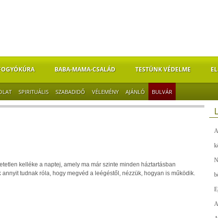
FOGYÓKÚRA
BABA-MAMA-CSALÁD
TESTÜNK VÉDELME
EL
OLAT
SPIRITUÁLIS
SZABADIDŐ
VÉLEMÉNY
AJÁNLÓ
BULVÁR
A
l
k
N
etetlen kelléke a naptej, amely ma már szinte minden háztartásban
 annyit tudnak róla, hogy megvéd a leégéstől, nézzük, hogyan is működik.
b
E
A