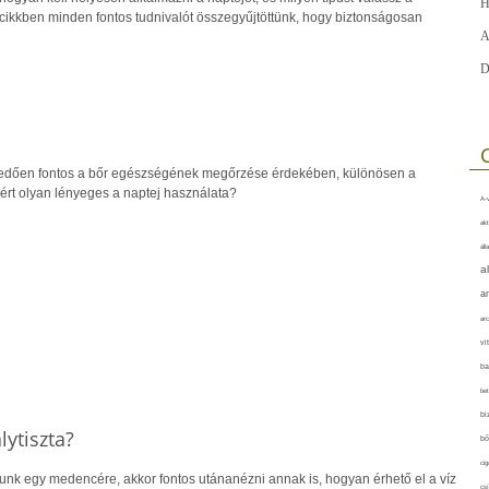
H
ikkben minden fontos tudnivalót összegyűjtöttünk, hogy biztonságosan
A
D
kedően fontos a bőr egészségének megőrzése érdekében, különösen a
rt olyan lényeges a naptej használata?
A-v
akt
áll
a
a
arc
vi
ba
bet
bi
ytiszta?
bő
cig
nk egy medencére, akkor fontos utánanézni annak is, hogyan érhető el a víz
csí