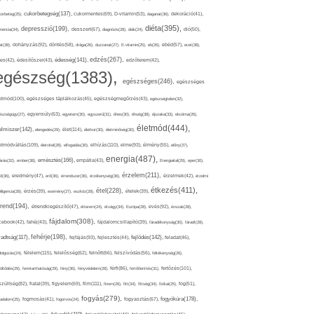
cukorbetegség(137),
orbeteg(25),
cukormentes(69),
D-vitamin(53),
daganat(36),
dekoráció(41),
diéta(395),
depresszió(199),
mencia(34),
desszert(67),
diagnózis(28),
diák(24),
dió(50),
dohányzás(92),
at(38),
döntés(58),
drága(26),
duzzanat(27),
E-vitamin(25),
eb(26),
ebéd(57),
ecet(38),
edzés(267),
édesség(141),
es(42),
édesítőszer(43),
edzőterem(42),
egészség(1383),
egészséges(246),
egészséges
etmód(100),
egészséges táplálkozás(45),
egészségmegőrzés(43),
egészségtelen(32),
észségügy(27),
egyensúly(63),
egyetem(30),
egyszerű(31),
éhes(30),
éhség(38),
éjszaka(33),
ekcéma(26),
életmód(444),
elmiszer(142),
élet(114),
elengedés(29),
életkor(30),
életminőség(30),
etmódváltás(109),
elhízás(110),
elme(93),
életvitel(28),
elfogadás(30),
élmény(55),
előny(37),
energia(487),
emésztés(166),
árás(32),
ember(38),
empátia(43),
Energiaital(29),
eper(30),
érzelem(211),
ő(36),
eredmény(47),
erő(36),
érrendszer(36),
érzékenység(36),
érzelmek(42),
érzelmi
étkezés(411),
étel(228),
elligencia(28),
érzés(39),
esemény(27),
eszköz(28),
ételek(39),
trend(194),
evés(92),
étrendkiegészítő(47),
étterem(24),
étvágy(34),
Európa(28),
évszak(28),
fájdalom(308),
cebook(42),
fahéj(43),
fájdalomcsillapító(39),
fáradékonyság(30),
fáradt(28),
fehérje(198),
radtság(117),
fejfájás(93),
fejlődés(142),
fejlesztés(44),
feladat(46),
félelem(115),
dolgozás(24),
felelősség(62),
felnőtt(66),
felszívódás(56),
féltékenység(26),
fertőzés(101),
töltődés(29),
fenntarthatóság(29),
fény(36),
fényvédelem(28),
férfi(86),
fertőtlenítés(31),
film(111),
szültség(82),
fiatal(39),
figyelem(69),
finom(26),
fitt(34),
fittség(34),
fizikai(25),
fog(51),
fogyás(279),
fogyókúra(178),
gadalom(25),
fogmosás(41),
fogorvos(24),
fogyasztás(67),