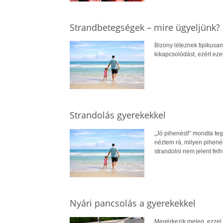
Strandbetegségek – mire ügyeljünk?
Bizony léteznek tipikusan
kikapcsolódást, ezért ezek
Strandolás gyerekekkel
„Jó pihenést!” mondta teg
néztem rá, milyen pihené
strandolni nem jelent fel
Nyári pancsolás a gyerekekkel
Megérkezik meleg, ezzel 