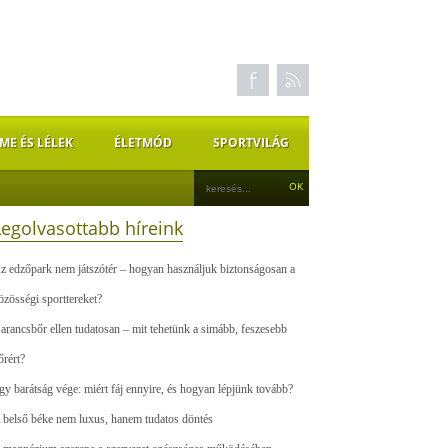
ME ÉS LÉLEK
ÉLETMÓD
SPORTVILÁG
Legolvasottabb híreink
z edzőpark nem játszótér – hogyan használjuk biztonságosan a
özösségi sporttereket?
arancsbőr ellen tudatosan – mit tehetünk a simább, feszesebb
őrért?
gy barátság vége: miért fáj ennyire, és hogyan lépjünk tovább?
 belső béke nem luxus, hanem tudatos döntés