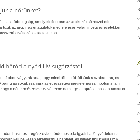
A
jük a bőrünket?
B
v
ónikus bőrbetegség, amely elsősorban az arc középső részét érinti.
tartozik az arcpír, az értágulatok megjelenése, valamint egyes esetekben
M
násszerű elváltozások kialakulása.
A
A
d bőröd a nyári UV-sugárzástól
M
re többen vágyunk arra, hogy minél több időt töltsünk a szabadban, és
 A barnulás sokak számára az egészséges megjelenés szimbóluma, ám
P
hogy a bőr természetes UV-védelme nem egyik napról a másikra alakul ki.
C
D
g
N
r
trandon hasznos – egész évben érdemes odafigyelni a fényvédelemre.
 hogyan kell helyesen alkalmazni a naptejet, és milyen típust válassz a