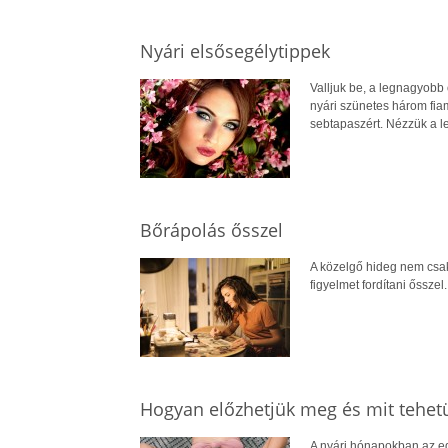
Nyári elsősegélytippek
Valljuk be, a legnagyobb
nyári szünetes három fia
sebtapaszért. Nézzük a l
Bőrápolás ősszel
A közelgő hideg nem csak
figyelmet fordítani ősszel.
Hogyan előzhetjük meg és mit tehet
A nyári hónapokban az eg