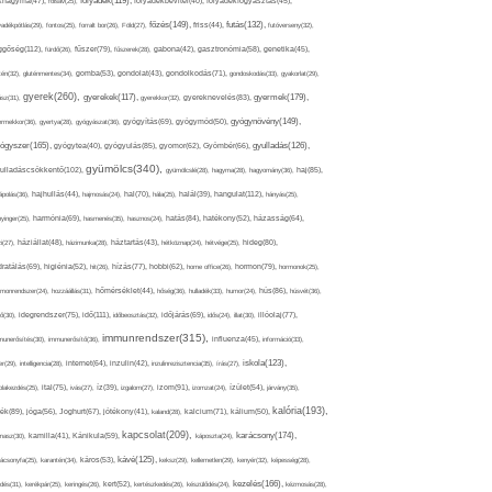
folyadék(119),
khagyma(47),
folsav(25),
folyadékbevitel(40),
folyadékfogyasztás(45),
főzés(149),
futás(132),
yadékpótlás(29),
fontos(25),
forralt bor(26),
Föld(27),
friss(44),
futóverseny(32),
ggőség(112),
fürdő(26),
fűszer(79),
fűszerek(28),
gabona(42),
gasztronómia(58),
genetika(45),
tén(32),
gluténmentes(34),
gomba(53),
gondolat(43),
gondolkodás(71),
gondoskodás(33),
gyakorlat(29),
gyerek(260),
gyermek(179),
gyerekek(117),
ász(31),
gyerekkor(32),
gyereknevelés(83),
gyógynövény(149),
ermekkor(36),
gyertya(28),
gyógyászat(36),
gyógyítás(69),
gyógymód(50),
ógyszer(165),
gyulladás(126),
gyógytea(40),
gyógyulás(85),
gyomor(62),
Gyömbér(66),
gyümölcs(340),
ulladáscsökkentő(102),
gyümölcslé(28),
hagyma(28),
hagyomány(36),
haj(85),
hangulat(112),
ápolás(36),
hajhullás(44),
hajmosás(24),
hal(70),
hála(25),
halál(39),
hányás(25),
yinger(25),
harmónia(69),
hasmenés(35),
hasznos(24),
hatás(84),
hatékony(52),
házasság(64),
i(27),
háziállat(48),
házimunka(28),
háztartás(43),
hétköznap(24),
hétvége(25),
hideg(80),
dratálás(69),
higiénia(52),
hit(26),
hízás(77),
hobbi(62),
home office(26),
hormon(79),
hormonok(25),
rmonrendszer(24),
hozzáállás(31),
hőmérséklet(44),
hőség(36),
hulladék(33),
humor(24),
hús(86),
húsvét(36),
idő(111),
ő(30),
idegrendszer(75),
időbeosztás(32),
időjárás(69),
idős(24),
illat(30),
illóolaj(77),
immunrendszer(315),
munerősítés(30),
immunerősítő(36),
influenza(45),
információ(33),
iskola(123),
er(29),
intelligencia(28),
internet(64),
inzulin(42),
inzulinrezisztencia(35),
írás(27),
olakezdés(25),
ital(75),
ivás(27),
íz(39),
izgalom(27),
izom(91),
izomzat(24),
ízület(54),
járvány(35),
kalória(193),
ték(89),
jóga(56),
Joghurt(67),
jótékony(41),
kaland(28),
kalcium(71),
kálium(50),
kapcsolat(209),
karácsony(174),
masz(30),
kamilla(41),
Kánikula(59),
káposzta(24),
kávé(125),
ácsonyfa(25),
karantén(34),
káros(53),
keksz(29),
kellemetlen(29),
kenyér(32),
képesség(28),
kezelés(166),
dés(31),
kerékpár(25),
keringés(26),
kert(52),
kertészkedés(26),
készülődés(24),
kézmosás(28),