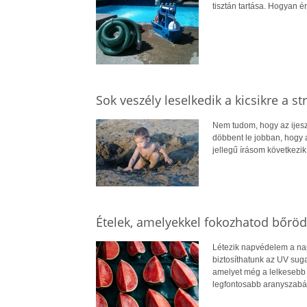
tisztán tartása. Hogyan é
Sok veszély leselkedik a kicsikre a s
Nem tudom, hogy az ijeszt
döbbent le jobban, hogy a
jellegű írásom következik
Ételek, amelyekkel fokozhatod bőrö
Létezik napvédelem a napt
biztosíthatunk az UV sug
amelyet még a lelkesebb 
legfontosabb aranyszabál