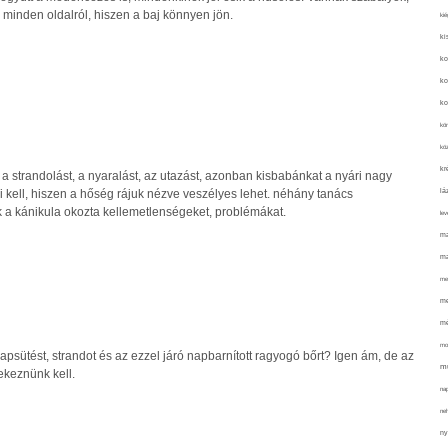
minden oldalról, hiszen a baj könnyen jön.
kié
ki
ko
ko
ko
kör
köz
kr
 a strandolást, a nyaralást, az utazást, azonban kisbabánkat a nyári nagy
lá
kell, hiszen a hőség rájuk nézve veszélyes lehet. néhány tanács
k a kánikula okozta kellemetlenségeket, problémákat.
lev
ma
ma
me
me
mé
mo
napsütést, strandot és az ezzel járó napbarnított ragyogó bőrt? Igen ám, de az
mu
ekeznünk kell.
na
ne
ny