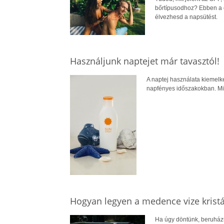
bőrtípusodhoz? Ebben a c
élvezhesd a napsütést.
Használjunk naptejet már tavasztól!
A naptej használata kiemel
napfényes időszakokban. Mié
Hogyan legyen a medence vize kristál
Ha úgy döntünk, beruházu