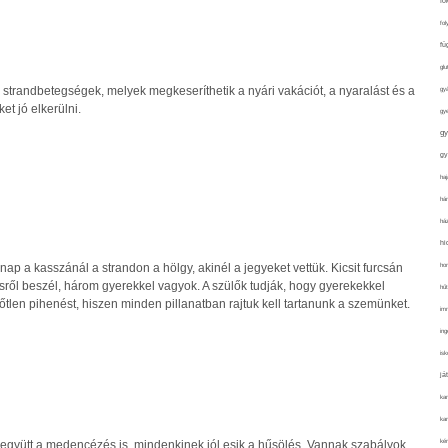
fo
fol
fü
glu
 strandbetegségek, melyek megkeseríthetik a nyári vakációt, a nyaralást és a
gy
et jó elkerülni.
gy
gy
gy
haj
hán
ház
hi
ho
nap a kasszánál a strandon a hölgy, akinél a jegyeket vettük. Kicsit furcsán
sről beszél, három gyerekkel vagyok. A szülők tudják, hogy gyerekekkel
hűt
hőtlen pihenést, hiszen minden pillanatban rajtuk kell tartanunk a szemünket.
im
ing
isk
já
ka
kar
kér
együtt a medencézés is, mindenkinek jól esik a hűsölés. Vannak szabályok,