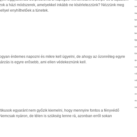
azok a házi módszerek, amelyekkel inkább ne kísérletezzünk? Nézzünk meg
tan
ellyel enyhíthetőek a tünetek.
táp
ta
te
te
ti
tör
tú
 hogyan érdemes napozni és mikre kell ügyelni, de ahogy az ózonréteg egyre
újr
rzás is egyre erősebb, ami ellen védekeznünk kell.
va
vá
vé
ve
vir
vit
zav
ikusok egyaránt nem győzik kiemelni, hogy mennyire fontos a fényvédő
 Nemcsak nyáron, de télen is szükség lenne rá, azonban erről sokan