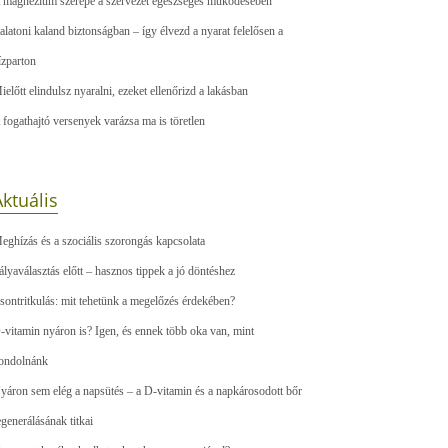
 magnézium szerepe a szervezet egészséges működésében
alatoni kaland biztonságban – így élvezd a nyarat felelősen a
ízparton
ielőtt elindulsz nyaralni, ezeket ellenőrizd a lakásban
 fogathajtó versenyek varázsa ma is töretlen
ktuális
eghízás és a szociális szorongás kapcsolata
ályaválasztás előtt – hasznos tippek a jó döntéshez
sontritkulás: mit tehetünk a megelőzés érdekében?
-vitamin nyáron is? Igen, és ennek több oka van, mint
ondolnánk
yáron sem elég a napsütés – a D-vitamin és a napkárosodott bőr
egenerálásának titkai