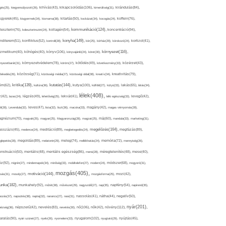
kikapcsolódás(106),
gés(25),
kiegyensúlyozott(26),
kihívás(43),
kimerültség(31),
kirándulás(84),
sgyerek(45),
kisgyermek(34),
kismama(38),
kitartás(50),
kockázat(34),
kocogás(24),
koffein(76),
kommunikáció(124),
koncentráció(94),
leszterin(76),
koleszterinszint(24),
kollagén(54),
konyha(149),
nditerem(51),
konfliktus(52),
kontroll(28),
kór(25),
kórház(29),
kórokozó(24),
kortizol(41),
könyv(106),
környezet(116),
zmetikum(40),
köhögés(40),
könyvajánló(24),
köret(30),
nyezetbarát(31),
környezetvédelem(78),
köröm(27),
kötődés(49),
következmény(33),
közérzet(43),
lekedés(26),
közösség(71),
közösségi média(27),
közösségi oldal(38),
kreatív(34),
kreativitás(79),
kritika(139),
kutatás(144),
kutya(100),
ém(62),
kultúra(36),
külföld(27),
kütyü(33),
lakás(65),
látás(34),
lélek(408),
z(42),
lazac(24),
légzés(49),
lehetőség(25),
lekvár(41),
lelki egészség(33),
levegő(42),
él(28),
Levendula(32),
leves(47),
lista(32),
liszt(36),
macska(33),
magány(42),
magas vérnyomás(28),
gnézium(70),
magvak(25),
magyar(25),
Magyarország(28),
magzat(25),
máj(60),
mandula(33),
marketing(31),
megelőzés(164),
sszázs(45),
medence(24),
meditáció(89),
megbetegedés(24),
megfázás(89),
glepetés(28),
megoldás(89),
melatonin(29),
meleg(74),
mellékhatás(24),
memória(72),
mennyiség(26),
nstruáció(50),
mentális(48),
mentális egészség(86),
menü(28),
méregtelenítés(48),
mese(40),
z(92),
migrén(27),
mindennapok(34),
minőség(33),
mobiltelefon(27),
modern(24),
módszer(68),
mogyoró(31),
mozgás(405),
motiváció(144),
sás(31),
mosoly(27),
mozgásforma(25),
mozi(42),
nka(182),
munkahely(92),
műtét(38),
művészet(29),
nagyszülő(27),
nap(35),
napfény(54),
napirend(35),
pozás(37),
napsütés(38),
naptej(32),
narancs(27),
nasi(31),
nassolás(41),
nátha(44),
negatív(50),
nyár(201),
nő(106),
növény(112),
hézség(36),
népszerű(42),
nevelés(83),
nevetés(30),
nők(42),
nyugalom(102),
aralás(90),
nyári szünet(27),
nyelv(26),
nyomelem(33),
nyugtató(29),
nyújtás(45),