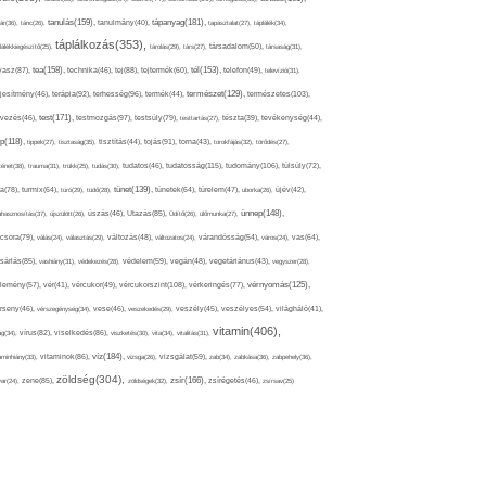
tápanyag(181),
tanulás(159),
ár(36),
tánc(26),
tanulmány(40),
tapasztalat(27),
táplálék(34),
táplálkozás(353),
lálékkiegészítő(25),
tárolás(29),
társ(27),
társadalom(50),
társaság(31),
tea(158),
tél(153),
vasz(87),
technika(46),
tej(88),
tejtermék(60),
telefon(49),
televízió(31),
terápia(92),
terhesség(96),
természet(129),
természetes(103),
ljesítmény(46),
termék(44),
test(171),
testmozgás(97),
rvezés(46),
testsúly(79),
testtartás(27),
tészta(39),
tevékenység(44),
pp(118),
tippek(27),
tisztaság(35),
tisztítás(44),
tojás(91),
torna(43),
torokfájás(32),
törődés(27),
tudatosság(115),
tudomány(106),
ténet(38),
trauma(31),
trükk(25),
tudás(30),
tudatos(46),
túlsúly(72),
tünet(139),
ra(78),
turmix(64),
túró(29),
tüdő(28),
tünetek(64),
türelem(47),
uborka(26),
újév(42),
ünnep(148),
ahasznosítás(37),
újszülött(26),
úszás(46),
Utazás(85),
Üdítő(26),
ülőmunka(27),
csora(79),
válás(24),
választás(29),
változás(48),
változatos(24),
várandósság(54),
város(24),
vas(64),
sárlás(85),
vashiány(31),
védekezés(28),
védelem(59),
vegán(48),
vegetáriánus(43),
vegyszer(28),
vércukorszint(108),
vérnyomás(125),
lemény(57),
vér(41),
vércukor(49),
vérkeringés(77),
rseny(46),
vérszegénység(34),
vese(46),
veszekedés(29),
veszély(45),
veszélyes(54),
világháló(41),
vitamin(406),
ág(34),
vírus(82),
viselkedés(86),
viszketés(30),
vita(34),
vitalitás(31),
víz(184),
aminhiány(33),
vitaminok(86),
vizsga(26),
vizsgálat(59),
zab(34),
zabkása(36),
zabpehely(36),
zöldség(304),
zsír(166),
ar(24),
zene(85),
zöldségek(32),
zsírégetés(46),
zsírsav(25)