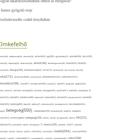
ogyan takarékoskodhatunk otthon az energiával?
 humor gyógyító ereje
iszfunkcionális család árnyékában
Címkefelhő
ajándék(95),
itamin(36),
adalékanyag(28),
adomány(26),
advent(40),
agy(80),
agyműködés(27),
akció(39),
alkohol(182),
ivitás(30),
alapanyag(30),
alkalmazás(28),
alkoholfogyasztás(36),
állapot(43),
állat(54),
allergia(122),
attartás(33),
állóképesség(42),
Alma(72),
almaecet(26),
aloe vera(33),
álom(34),
lvás(272),
alvászavar(66),
aminosav(33),
antibakteriális(42),
antibiotikum(47),
ntioxidáns(198),
anyagcsere(99),
anya(67),
anyuka(27),
apa(42),
ápolás(29),
applikáció(26),
ásványi anyag(111),
(29),
arcbőr(27),
ásványi anyagok(40),
asztma(47),
autó(46),
avokádó(36),
B-
tamin(41),
baba(82),
baktérium(89),
balaton(34),
baleset(51),
banán(53),
bántalmazás(24),
barát(48),
rátok(50),
barátság(58),
béke(29),
bélflóra(37),
bélrendszer(33),
bemelegítés(24),
beszélgetés(61),
betegség(550),
eg(34),
betegségek(39),
bevásárlás(28),
bicikli(25),
biológia(25),
bőr(221),
boldogság(125),
zalom(41),
biztonság(66),
bolt(31),
bor(36),
borogatás(28),
böjt(27),
C-vitamin(120),
rápolás(70),
brokkoli(29),
buli(24),
bűntudat(32),
cékla(28),
cél(57),
célok(30),
család(284),
aretta(38),
cikk(24),
Cink(24),
cipő(37),
citrom(61),
citromfű(26),
csecsemő(45),
cukor(194),
pés(26),
csoki(35),
csokoládé(71),
csomagolás(24),
csont(33),
csontritkulás(36),