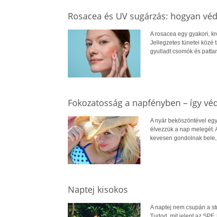
Rosacea és UV sugárzás: hogyan véd
A rosacea egy gyakori, kr
Jellegzetes tünetei közé 
gyulladt csomók és patta
Fokozatosság a napfényben – így véd
A nyár beköszöntével egy
élvezzük a nap melegét.
kevesen gondolnak bele, 
Naptej kisokos
A naptej nem csupán a s
Tudod, mit jelent az SPF,