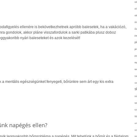
od
ol
ot
ön
 odafigyelés ellenére is bekövetkezhetnek apróbb balesetek, ha a vakációzó,
ős
mra gondolok, akkor pláne visszafordulok a sarki patikába plusz doboz
pa
eggyakoribb nyári baleseteket és azok kezelését!
p
pr
ps
re
re
sa
 a mentális egészségünket fenyegeti, bőrünkre sem árt egy kis extra
sor
s
sü
sz
sz
s
ünk napégés ellen?
szí
sz
yik leggyakoribb bőrprobléma a napégés. Mit tehetünk a bőrpír és a fájdalom
s