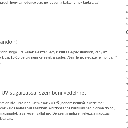
rjük el, hogy a medence vize ne legyen a baktériumok táptalaja?
cuk
de
div
éd
trandon!
él
eg
őbb, hogy újra kellett éleszteni egy kisfiút az egyik strandon, vagy az
él
 kicsit 10-15 percig nem keresték a szülei. „Nem lehet elégszer elmondani”
él
.
elv
erd
int
é
d UV sugárzással szembeni védelmét
fa
fá
ejen kívül is? Igen! Nem csak kívülről, hanem belülről is védelmet
fel
arak káros hatásaival szemben. A biztonságos barnulás pedig olyan dolog,
fel
napimádók is szívesen vállalnak. De azért mindig emlékezz a napozás
fe
yaira is.
fo