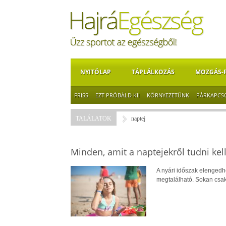
NYITÓLAP
TÁPLÁLKOZÁS
MOZGÁS-
FRISS
EZT PRÓBÁLD KI!
KÖRNYEZETÜNK
PÁRKAPCS
TALÁLATOK
naptej
Minden, amit a naptejekről tudni kel
A nyári időszak elengedh
megtalálható. Sokan csak