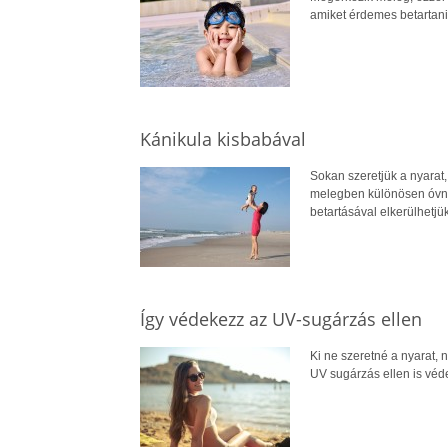
amiket érdemes betartani 
Kánikula kisbabával
Sokan szeretjük a nyarat,
melegben különösen óvni 
betartásával elkerülhetjü
Így védekezz az UV-sugárzás ellen
Ki ne szeretné a nyarat, 
UV sugárzás ellen is véd