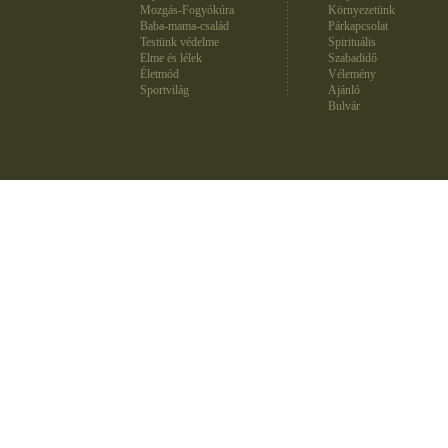
Mozgás-Fogyókúra
Környezetünk
Baba-mama-család
Párkapcsolat
Testünk védelme
Spirituális
Elme és lélek
Szabadidő
Életmód
Vélemény
Sportvilág
Ajánló
Bulvár