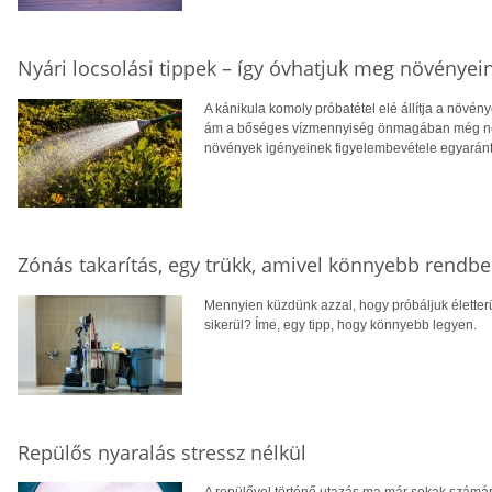
Nyári locsolási tippek – így óvhatjuk meg növényei
A kánikula komoly próbatétel elé állítja a növén
ám a bőséges vízmennyiség önmagában még nem g
növények igényeinek figyelembevétele egyaránt
Zónás takarítás, egy trükk, amivel könnyebb rendbe
Mennyien küzdünk azzal, hogy próbáljuk életterü
sikerül? Íme, egy tipp, hogy könnyebb legyen.
Repülős nyaralás stressz nélkül