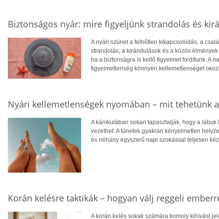
Biztonságos nyár: mire figyeljünk strandolás és ki
A nyári szünet a felhőtlen kikapcsolódás, a csa
strandolás, a kirándulások és a közös élménye
ha a biztonságra is kellő figyelmet fordítunk. A
figyelmetlenség könnyen kellemetlenséget okoz
Nyári kellemetlenségek nyomában – mit tehetünk a 
A kánikulában sokan tapasztalják, hogy a lábuk
vezethet. A tünetek gyakran kényelmetlen helyz
és néhány egyszerű napi szokással teljesen kéz
Korán kelésre taktikák – hogyan válj reggeli emberr
A korán kelés sokak számára komoly kihívást jel