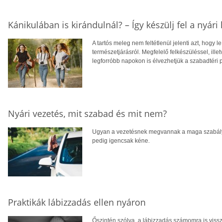
Kánikulában is kirándulnál? – Így készülj fel a nyári
A tartós meleg nem feltétlenül jelenti azt, hogy
természetjárásról. Megfelelő felkészüléssel, ill
legforróbb napokon is élvezhetjük a szabadtéri
Nyári vezetés, mit szabad és mit nem?
Ugyan a vezetésnek megvannak a maga szabálya
pedig igencsak kéne.
Praktikák lábizzadás ellen nyáron
Őszintén szólva, a lábizzadás számomra is vis