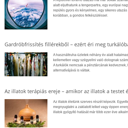
A repülővel történő utazás ma már sokak számá
alatt eljuthatunk a tengerpartra, egy európai nag
repülés gyors és kényelmes, egy sikeres utazás
korábban, a gondos felkészüléssel.
Gardróbfrissítés fillérekből – ezért éri meg turkálób
A használtruha-üzletek néhány év alatt hatalma
kellemetlen vagy szégyellni való dolognak számít
A turkálók nemcsak a pénztárcának kedveznek,
alternatívájává is váltak.
Az illatok terápiás ereje – amikor az illatok a testet é
Az illatok életünk szerves részét képezik. Egyet
megnyugtatni a zaklatott lelket vagy éppen energ
illatok gyógyító hatását már több ezer éve alka