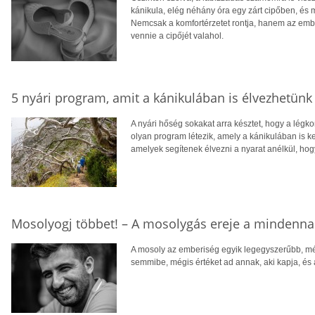
kánikula, elég néhány óra egy zárt cipőben, és
Nemcsak a komfortérzetet rontja, hanem az ember 
vennie a cipőjét valahol.
5 nyári program, amit a kánikulában is élvezhetünk
A nyári hőség sokakat arra késztet, hogy a lég
olyan program létezik, amely a kánikulában is ke
amelyek segítenek élvezni a nyarat anélkül, hog
Mosolyogj többet! – A mosolygás ereje a mindenn
A mosoly az emberiség egyik legegyszerűbb, m
semmibe, mégis értéket ad annak, aki kapja, és a