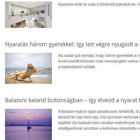
Nyaralás előtt ne csak a bőröndöt pakoljuk be, ha
Nyaralás három gyerekkel: így lett végre nyugodt a
Ha valaki azt mondja, hogy három gyerekkel a n
évvel ezelőtt biztosan csak mosolyogtam volna r
a kapkodásról szóltak.
Balatoni kaland biztonságban – így élvezd a nyarat 
A Balaton nyáron igazi paradicsom: fürdőzők, SU
keresik fel nap mint nap. A tó azonban nemcsak 
legtöbb vízi baleset nem váratlan események, 
odafigyeléssel azonban a kellemes strandolás 