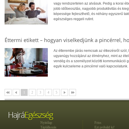
vagy rendszertelen az alvásuk. Pedig a korai é
jobb időbeosztás, nagyobb produktivitás és kie
képessége fejleszthető, és néhány egyszerű takt
egészséges reggeli rutint.
Éttermi etikett – hogyan viselkedjünk a pincérrel, 
Az étterembe járás nemcsak az étkezésről szól, 
ugyanúgy hozzájárul az élményhez, mint az étele
vendég és a személyzet közötti kommunikáció gö
egyik kulcseleme a pincérrel való kapcsolatunk.
1
2
3
4
5
Nyitólap
Friss
Táplálkozás
Ezt próbáld ki!