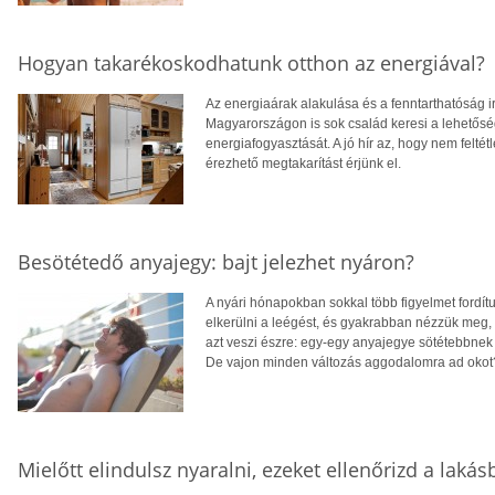
Hogyan takarékoskodhatunk otthon az energiával?
Az energiaárak alakulása és a fenntarthatóság i
Magyarországon is sok család keresi a lehetősé
energiafogyasztását. A jó hír az, hogy nem feltétl
érezhető megtakarítást érjünk el.
Besötétedő anyajegy: bajt jelezhet nyáron?
A nyári hónapokban sokkal több figyelmet fordít
elkerülni a leégést, és gyakrabban nézzük meg,
azt veszi észre: egy-egy anyajegye sötétebbnek 
De vajon minden változás aggodalomra ad okot
Mielőtt elindulsz nyaralni, ezeket ellenőrizd a laká