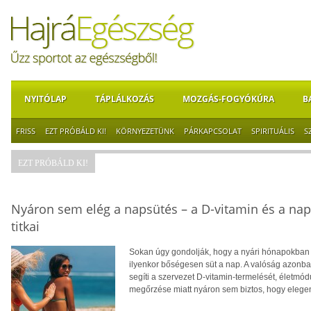
NYITÓLAP
TÁPLÁLKOZÁS
MOZGÁS-FOGYÓKÚRA
B
FRISS
EZT PRÓBÁLD KI!
KÖRNYEZETÜNK
PÁRKAPCSOLAT
SPIRITUÁLIS
S
EZT PRÓBÁLD KI!
Nyáron sem elég a napsütés – a D-vitamin és a na
titkai
Sokan úgy gondolják, hogy a nyári hónapokban f
ilyenkor bőségesen süt a nap. A valóság azonba
segíti a szervezet D-vitamin-termelését, életm
megőrzése miatt nyáron sem biztos, hogy eleg