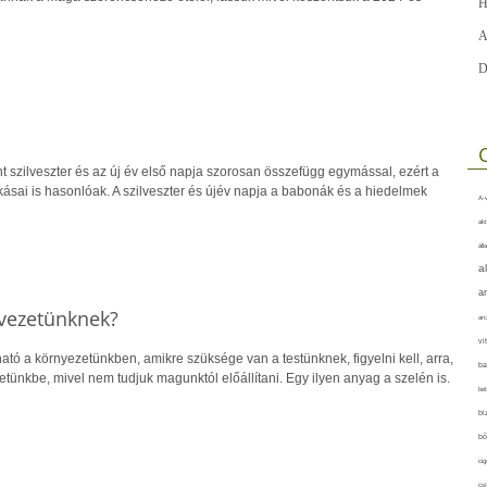
H
A
D
t szilveszter és az új év első napja szorosan összefügg egymással, ezért a
ásai is hasonlóak. A szilveszter és újév napja a babonák és a hiedelmek
A-v
akt
áll
a
a
rvezetünknek?
arc
vi
ható a környezetünkben, amikre szüksége van a testünknek, figyelni kell, arra,
ba
tünkbe, mivel nem tudjuk magunktól előállítani. Egy ilyen anyag a szelén is.
bet
bi
bő
cig
csí