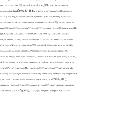
tápanyag(181),
tanulás(159),
ár(36),
tánc(26),
tanulmány(40),
tapasztalat(27),
táplálék(34),
táplálkozás(353),
lálékkiegészítő(25),
tárolás(29),
társ(27),
társadalom(50),
társaság(31),
tea(158),
tél(153),
vasz(87),
technika(46),
tej(88),
tejtermék(60),
telefon(49),
televízió(31),
terápia(92),
terhesség(96),
természet(129),
természetes(103),
ljesítmény(46),
termék(44),
test(171),
testmozgás(97),
rvezés(46),
testsúly(79),
testtartás(27),
tészta(39),
tevékenység(44),
pp(118),
tippek(27),
tisztaság(35),
tisztítás(44),
tojás(91),
torna(43),
torokfájás(32),
törődés(27),
tudatosság(115),
tudomány(106),
ténet(38),
trauma(31),
trükk(25),
tudás(30),
tudatos(46),
túlsúly(72),
tünet(139),
ra(78),
turmix(64),
túró(29),
tüdő(28),
tünetek(64),
türelem(47),
uborka(26),
újév(42),
ünnep(148),
ahasznosítás(37),
újszülött(26),
úszás(46),
Utazás(85),
Üdítő(26),
ülőmunka(27),
csora(79),
válás(24),
választás(29),
változás(48),
változatos(24),
várandósság(54),
város(24),
vas(64),
sárlás(85),
vashiány(31),
védekezés(28),
védelem(59),
vegán(48),
vegetáriánus(43),
vegyszer(28),
vércukorszint(108),
vérnyomás(125),
lemény(57),
vér(41),
vércukor(49),
vérkeringés(77),
rseny(46),
vérszegénység(34),
vese(46),
veszekedés(29),
veszély(45),
veszélyes(54),
világháló(41),
vitamin(406),
ág(34),
vírus(82),
viselkedés(86),
viszketés(30),
vita(34),
vitalitás(31),
víz(184),
aminhiány(33),
vitaminok(86),
vizsga(26),
vizsgálat(59),
zab(34),
zabkása(36),
zabpehely(36),
zöldség(304),
zsír(166),
ar(24),
zene(85),
zöldségek(32),
zsírégetés(46),
zsírsav(25)