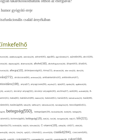
ogyan takarékoskodhatunk otthon az energiával?
 humor gyógyító ereje
iszfunkcionális család árnyékában
Címkefelhő
ajándék(95),
itamin(36),
adalékanyag(28),
adomány(26),
advent(40),
agy(80),
agyműködés(27),
akció(39),
alkohol(182),
ivitás(30),
alapanyag(30),
alkalmazás(28),
alkoholfogyasztás(36),
állapot(43),
állat(54),
allergia(122),
attartás(33),
állóképesség(42),
Alma(72),
almaecet(26),
aloe vera(33),
álom(34),
lvás(272),
alvászavar(66),
aminosav(33),
antibakteriális(42),
antibiotikum(47),
ntioxidáns(198),
anyagcsere(99),
anya(67),
anyuka(27),
apa(42),
ápolás(29),
applikáció(26),
ásványi anyag(111),
(29),
arcbőr(27),
ásványi anyagok(40),
asztma(47),
autó(46),
avokádó(36),
B-
tamin(41),
baba(82),
baktérium(89),
balaton(34),
baleset(51),
banán(53),
bántalmazás(24),
barát(48),
rátok(50),
barátság(58),
béke(29),
bélflóra(37),
bélrendszer(33),
bemelegítés(24),
beszélgetés(61),
betegség(550),
eg(34),
betegségek(39),
bevásárlás(28),
bicikli(25),
biológia(25),
bőr(221),
boldogság(125),
zalom(41),
biztonság(66),
bolt(31),
bor(36),
borogatás(28),
böjt(27),
C-vitamin(120),
rápolás(70),
brokkoli(29),
buli(24),
bűntudat(32),
cékla(28),
cél(57),
célok(30),
család(284),
aretta(38),
cikk(24),
Cink(24),
cipő(37),
citrom(61),
citromfű(26),
csecsemő(45),
cukor(194),
pés(26),
csoki(35),
csokoládé(71),
csomagolás(24),
csont(33),
csontritkulás(36),