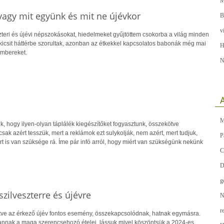
M
vagy mit együnk és mit ne újévkor
B
v
zteri és újévi népszokásokat, hiedelmeket gyűjtöttem csokorba a világ minden
 kicsit háttérbe szorultak, azonban az étkekkel kapcsolatos babonák még mai
H
embereket.
N
A
M
, hogy ilyen-olyan táplálék kiegészítőket fogyasztunk, összekötve
csak azért tesszük, mert a reklámok ezt sulykolják, nem azért, mert tudjuk,
P
t is van szüksége rá. Íme pár infó arról, hogy miért van szükségünk nekünk
C
D
g
zilveszterre és újévre
N
r
etve az érkező újév fontos esemény, összekapcsolódnak, hatnak egymásra.
nnak a maga szerencsehozó ételei, lássuk mivel köszöntsük a 2024-es