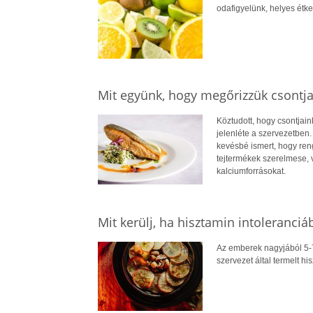
odafigyelünk, helyes étke
Mit együnk, hogy megőrizzük csontja
Köztudott, hogy csontja
jelenléte a szervezetben.
kevésbé ismert, hogy ren
tejtermékek szerelmese, 
kalciumforrásokat.
Mit kerülj, ha hisztamin intoleranci
Az emberek nagyjából 5-
szervezet által termelt hi