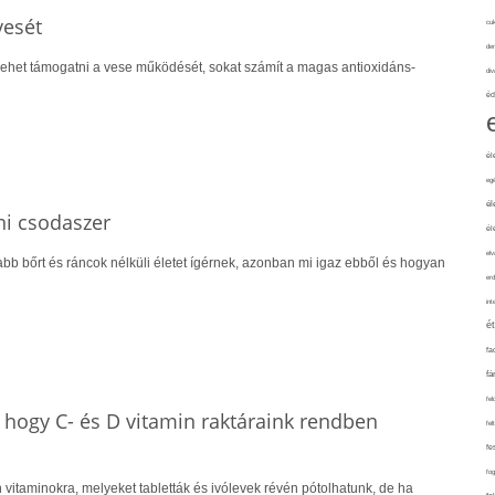
vesét
cuk
de
 lehet támogatni a vese működését, sokat számít a magas antioxidáns-
div
éd
él
eg
él
ni csodaszer
él
elv
alabb bőrt és ráncok nélküli életet ígérnek, azonban mi igaz ebből és hogyan
erd
int
é
fa
fá
fel
, hogy C- és D vitamin raktáraink rendben
fel
fe
fo
vitaminokra, melyeket tabletták és ivólevek révén pótolhatunk, de ha