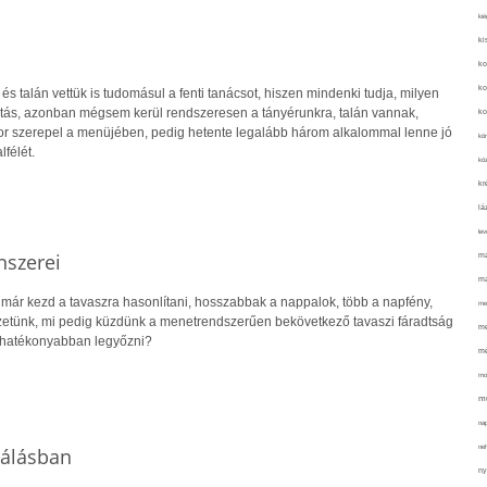
kié
ki
ko
ko
és talán vettük is tudomásul a fenti tanácsot, hiszen mindenki tudja, milyen
tás, azonban mégsem kerül rendszeresen a tányérunkra, talán vannak,
ko
r szerepel a menüjében, pedig hetente legalább három alkalommal lenne jó
kör
félét.
köz
kr
lá
lev
nszerei
ma
ma
 már kezd a tavaszra hasonlítani, hosszabbak a nappalok, több a napfény,
me
ezetünk, mi pedig küzdünk a menetrendszerűen bekövetkező tavaszi fáradtság
me
eghatékonyabban legyőzni?
mé
mo
mu
na
ne
rálásban
ny