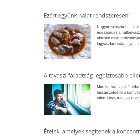
Ezért együnk halat rendszeresen!
Nagyon sokszor hallottuk 
egészséges a halfogyasz
akiknek csak karácsonyko
fogyasztani valamilyen hal
A tavaszi fáradtság legbiztosabb elle
Március van, az idő néha
lassan zöldellik a körny
ellen. Hogy tudjuk ezt l
Ételek, amelyek segítenek a koncent