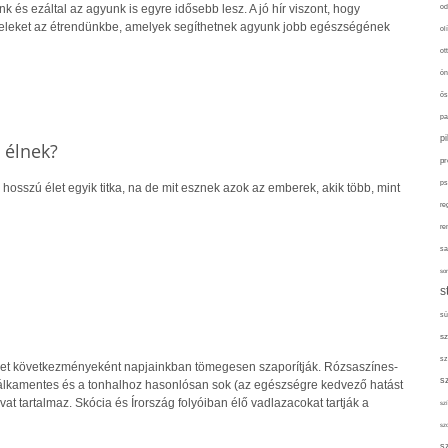
k és ezáltal az agyunk is egyre idősebb lesz. A jó hír viszont, hogy
od
teleket az étrendünkbe, amelyek segíthetnek agyunk jobb egészségének
ol
ot
ön
ős
pa
p
s élnek?
pr
ps
osszú élet egyik titka, na de mit esznek azok az emberek, akik több, mint
re
re
sa
sor
s
sü
sz
sz
reslet következményeként napjainkban tömegesen szaporítják. Rózsaszínes-
s
álkamentes és a tonhalhoz hasonlósan sok (az egészségre kedvező hatást
at tartalmaz. Skócia és Írország folyóiban élő vadlazacokat tartják a
szí
sz
s