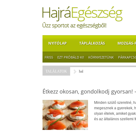
NYITÓLAP
TÁPLÁLKOZÁS
MOZGÁS-
FRISS
EZT PRÓBÁLD KI!
KÖRNYEZETÜNK
PÁRKAPCS
TALÁLATOK
hal
Étkezz okosan, gondolkodj gyorsan! 
Minden szülő szeretné, h
megesznek a gyerekek, h
olyan ételek, amiket gyak
és az általános szellemi 