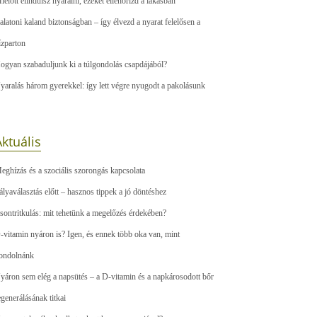
ielőtt elindulsz nyaralni, ezeket ellenőrizd a lakásban
alatoni kaland biztonságban – így élvezd a nyarat felelősen a
ízparton
ogyan szabaduljunk ki a túlgondolás csapdájából?
yaralás három gyerekkel: így lett végre nyugodt a pakolásunk
ktuális
eghízás és a szociális szorongás kapcsolata
ályaválasztás előtt – hasznos tippek a jó döntéshez
sontritkulás: mit tehetünk a megelőzés érdekében?
-vitamin nyáron is? Igen, és ennek több oka van, mint
ondolnánk
yáron sem elég a napsütés – a D-vitamin és a napkárosodott bőr
egenerálásának titkai