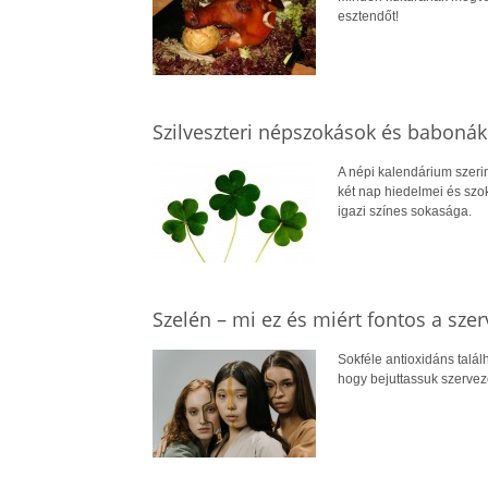
esztendőt!
Szilveszteri népszokások és babonák
A népi kalendárium szerin
két nap hiedelmei és szok
igazi színes sokasága.
Szelén – mi ez és miért fontos a sze
Sokféle antioxidáns talál
hogy bejuttassuk szerveze