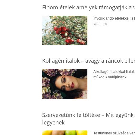
Finom ételek amelyek támogatják a 
Ínycsiklandó ételekkel is
tartalom.
Kollagén italok – avagy a ráncok elle
A kollagén italokkal fiat
működik valójában?
Szervezetünk feltöltése – Mit együnk
legyenek
Testünknek szüksége van 