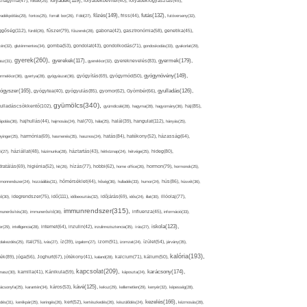
folyadék(119),
khagyma(47),
folsav(25),
folyadékbevitel(40),
folyadékfogyasztás(45),
főzés(149),
futás(132),
yadékpótlás(29),
fontos(25),
forralt bor(26),
Föld(27),
friss(44),
futóverseny(32),
ggőség(112),
fürdő(26),
fűszer(79),
fűszerek(28),
gabona(42),
gasztronómia(58),
genetika(45),
tén(32),
gluténmentes(34),
gomba(53),
gondolat(43),
gondolkodás(71),
gondoskodás(33),
gyakorlat(29),
gyerek(260),
gyermek(179),
gyerekek(117),
ász(31),
gyerekkor(32),
gyereknevelés(83),
gyógynövény(149),
ermekkor(36),
gyertya(28),
gyógyászat(36),
gyógyítás(69),
gyógymód(50),
ógyszer(165),
gyulladás(126),
gyógytea(40),
gyógyulás(85),
gyomor(62),
Gyömbér(66),
gyümölcs(340),
ulladáscsökkentő(102),
gyümölcslé(28),
hagyma(28),
hagyomány(36),
haj(85),
hangulat(112),
ápolás(36),
hajhullás(44),
hajmosás(24),
hal(70),
hála(25),
halál(39),
hányás(25),
yinger(25),
harmónia(69),
hasmenés(35),
hasznos(24),
hatás(84),
hatékony(52),
házasság(64),
i(27),
háziállat(48),
házimunka(28),
háztartás(43),
hétköznap(24),
hétvége(25),
hideg(80),
dratálás(69),
higiénia(52),
hit(26),
hízás(77),
hobbi(62),
home office(26),
hormon(79),
hormonok(25),
rmonrendszer(24),
hozzáállás(31),
hőmérséklet(44),
hőség(36),
hulladék(33),
humor(24),
hús(86),
húsvét(36),
idő(111),
ő(30),
idegrendszer(75),
időbeosztás(32),
időjárás(69),
idős(24),
illat(30),
illóolaj(77),
immunrendszer(315),
munerősítés(30),
immunerősítő(36),
influenza(45),
információ(33),
iskola(123),
er(29),
intelligencia(28),
internet(64),
inzulin(42),
inzulinrezisztencia(35),
írás(27),
olakezdés(25),
ital(75),
ivás(27),
íz(39),
izgalom(27),
izom(91),
izomzat(24),
ízület(54),
járvány(35),
kalória(193),
ték(89),
jóga(56),
Joghurt(67),
jótékony(41),
kaland(28),
kalcium(71),
kálium(50),
kapcsolat(209),
karácsony(174),
masz(30),
kamilla(41),
Kánikula(59),
káposzta(24),
kávé(125),
ácsonyfa(25),
karantén(34),
káros(53),
keksz(29),
kellemetlen(29),
kenyér(32),
képesség(28),
kezelés(166),
dés(31),
kerékpár(25),
keringés(26),
kert(52),
kertészkedés(26),
készülődés(24),
kézmosás(28),