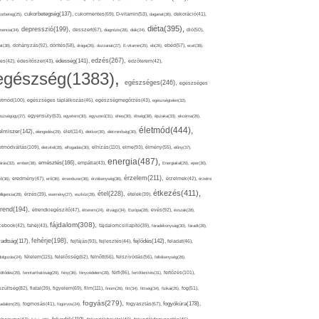
cukorbetegség(137),
orbeteg(25),
cukormentes(69),
D-vitamin(53),
daganat(36),
dekoráció(41),
diéta(395),
depresszió(199),
mencia(34),
desszert(67),
diagnózis(28),
diák(24),
dió(50),
dohányzás(92),
at(38),
döntés(58),
drága(26),
duzzanat(27),
E-vitamin(25),
eb(26),
ebéd(57),
ecet(38),
edzés(267),
édesség(141),
es(42),
édesítőszer(43),
edzőterem(42),
egészség(1383),
egészséges(246),
egészséges
etmód(100),
egészséges táplálkozás(45),
egészségmegőrzés(43),
egészségtelen(32),
észségügy(27),
egyensúly(63),
egyetem(30),
egyszerű(31),
éhes(30),
éhség(38),
éjszaka(33),
ekcéma(26),
életmód(444),
elmiszer(142),
élet(114),
elengedés(29),
életkor(30),
életminőség(30),
etmódváltás(109),
elhízás(110),
elme(93),
életvitel(28),
elfogadás(30),
élmény(55),
előny(37),
energia(487),
emésztés(166),
árás(32),
ember(38),
empátia(43),
Energiaital(29),
eper(30),
érzelem(211),
ő(36),
eredmény(47),
erő(36),
érrendszer(36),
érzékenység(36),
érzelmek(42),
érzelmi
étkezés(411),
étel(228),
elligencia(28),
érzés(39),
esemény(27),
eszköz(28),
ételek(39),
trend(194),
evés(92),
étrendkiegészítő(47),
étterem(24),
étvágy(34),
Európa(28),
évszak(28),
fájdalom(308),
cebook(42),
fahéj(43),
fájdalomcsillapító(39),
fáradékonyság(30),
fáradt(28),
fehérje(198),
radtság(117),
fejfájás(93),
fejlődés(142),
fejlesztés(44),
feladat(46),
félelem(115),
dolgozás(24),
felelősség(62),
felnőtt(66),
felszívódás(56),
féltékenység(26),
fertőzés(101),
töltődés(29),
fenntarthatóság(29),
fény(36),
fényvédelem(28),
férfi(86),
fertőtlenítés(31),
film(111),
szültség(82),
fiatal(39),
figyelem(69),
finom(26),
fitt(34),
fittség(34),
fizikai(25),
fog(51),
fogyás(279),
fogyókúra(178),
gadalom(25),
fogmosás(41),
fogorvos(24),
fogyasztás(67),