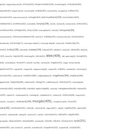
kikapcsolódás(106),
gés(25),
kiegyensúlyozott(26),
kihívás(43),
kimerültség(31),
kirándulás(84),
sgyerek(45),
kisgyermek(34),
kismama(38),
kitartás(50),
kockázat(34),
kocogás(24),
koffein(76),
kommunikáció(124),
koncentráció(94),
leszterin(76),
koleszterinszint(24),
kollagén(54),
konyha(149),
nditerem(51),
konfliktus(52),
kontroll(28),
kór(25),
kórház(29),
kórokozó(24),
kortizol(41),
könyv(106),
környezet(116),
zmetikum(40),
köhögés(40),
könyvajánló(24),
köret(30),
nyezetbarát(31),
környezetvédelem(78),
köröm(27),
kötődés(49),
következmény(33),
közérzet(43),
lekedés(26),
közösség(71),
közösségi média(27),
közösségi oldal(38),
kreatív(34),
kreativitás(79),
kritika(139),
kutatás(144),
kutya(100),
ém(62),
kultúra(36),
külföld(27),
kütyü(33),
lakás(65),
látás(34),
lélek(408),
z(42),
lazac(24),
légzés(49),
lehetőség(25),
lekvár(41),
lelki egészség(33),
levegő(42),
él(28),
Levendula(32),
leves(47),
lista(32),
liszt(36),
macska(33),
magány(42),
magas vérnyomás(28),
gnézium(70),
magvak(25),
magyar(25),
Magyarország(28),
magzat(25),
máj(60),
mandula(33),
marketing(31),
megelőzés(164),
sszázs(45),
medence(24),
meditáció(89),
megbetegedés(24),
megfázás(89),
glepetés(28),
megoldás(89),
melatonin(29),
meleg(74),
mellékhatás(24),
memória(72),
mennyiség(26),
nstruáció(50),
mentális(48),
mentális egészség(86),
menü(28),
méregtelenítés(48),
mese(40),
z(92),
migrén(27),
mindennapok(34),
minőség(33),
mobiltelefon(27),
modern(24),
módszer(68),
mogyoró(31),
mozgás(405),
motiváció(144),
sás(31),
mosoly(27),
mozgásforma(25),
mozi(42),
nka(182),
munkahely(92),
műtét(38),
művészet(29),
nagyszülő(27),
nap(35),
napfény(54),
napirend(35),
pozás(37),
napsütés(38),
naptej(32),
narancs(27),
nasi(31),
nassolás(41),
nátha(44),
negatív(50),
nyár(201),
nő(106),
növény(112),
hézség(36),
népszerű(42),
nevelés(83),
nevetés(30),
nők(42),
nyugalom(102),
aralás(90),
nyári szünet(27),
nyelv(26),
nyomelem(33),
nyugtató(29),
nyújtás(45),