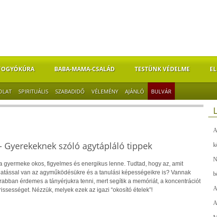
FOGYÓKÚRA
BABA-MAMA-CSALÁD
TESTÜNK VÉDELME
EL
OLAT
SPIRITUÁLIS
SZABADIDŐ
VÉLEMÉNY
AJÁNLÓ
BULVÁR
A
– Gyerekeknek szóló agytápláló tippek
k
N
a gyermeke okos, figyelmes és energikus lenne. Tudtad, hogy az, amit
atással van az agyműködésükre és a tanulási képességeikre is? Vannak
b
rabban érdemes a tányérjukra tenni, mert segítik a memóriát, a koncentrációt
A
frissességet. Nézzük, melyek ezek az igazi “okosító ételek”!
A