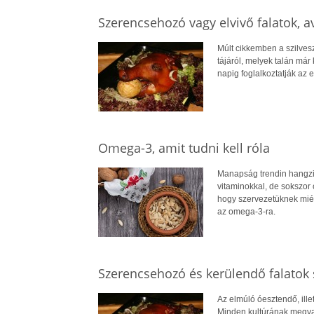
Szerencsehozó vagy elvivő falatok, a
Múlt cikkemben a szilves
tájáról, melyek talán már
napig foglalkoztatják az 
Omega-3, amit tudni kell róla
Manapság trendin hangzik
vitaminokkal, de sokszor 
hogy szervezetüknek miér
az omega-3-ra.
Szerencsehozó és kerülendő falatok s
Az elmúló óesztendő, ill
Minden kultúrának megva