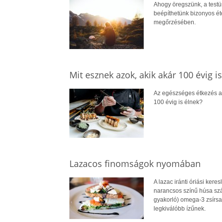
Ahogy öregszünk, a testün
beépíthetünk bizonyos é
megőrzésében.
Mit esznek azok, akik akár 100 évig i
Az egészséges étkezés a h
100 évig is élnek?
Lazacos finomságok nyomában
A lazac iránti óriási ke
narancsos színű húsa sz
gyakorló) omega-3 zsírsav
legkiválóbb ízűnek.