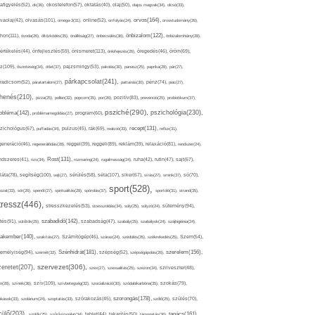
afigyelés(52),
ok(36),
okostelefon(57),
oktatás(40),
olaj(50),
olajos magvak(34),
olcsó(33),
olvasás(101),
orvos(164),
ívaolaj(42),
omega-3(31),
online(52),
orrfolyás(24),
orvostudomány(26),
thon(111),
önbizalom(122),
óvoda(26),
öltözködés(35),
önállóság(27),
önbecsülés(36),
önbizalomhiány(28),
önismeret(113),
értékelés(44),
önfejlesztés(59),
önkifejezés(26),
öregedés(46),
öröm(69),
z(109),
őszinteség(34),
ötlet(37),
pajzsmirigy(53),
pakolás(30),
panasz(25),
paprika(28),
pár(27),
párkapcsolat(241),
radicsom(52),
páratartalom(27),
pattanás(30),
pénz(74),
piac(27),
ihenés(210),
pizza(25),
pollen(32),
popcorn(35),
por(26),
pozitív(83),
prevenció(25),
probiotikum(37),
psziché(290),
pszichológia(230),
obléma(142),
problémamegoldás(27),
program(60),
recept(131),
zichológus(67),
puffadás(34),
pulzus(45),
rák(69),
reakció(33),
reflux(31),
generáció(46),
regenerálódás(28),
reggel(39),
reggeli(89),
reklám(39),
relaxáció(81),
rendszer(24),
Rost(131),
ndszeres(41),
rizs(34),
rozmaring(24),
rugalmasság(24),
ruha(42),
rutin(47),
sajt(67),
segítség(100),
séta(107),
láta(78),
sejt(27),
sérülés(58),
siker(67),
sírás(27),
smink(37),
só(70),
sport(528),
ozat(33),
sör(26),
spenót(27),
spiritualitás(28),
spórolás(37),
sportoló(31),
strand(35),
tressz(446),
sütemény(94),
stresszkezelés(53),
stresszoldás(34),
súly(25),
súlyzó(24),
szabadidő(142),
tés(91),
sütőtök(25),
szabadság(47),
szabály(25),
szabályok(24),
szájhigiénia(24),
akember(140),
szakítás(27),
Számítógép(46),
száraz(24),
szédülés(35),
székrekedés(25),
Szem(54),
Szénhidrát(181),
emélyiség(94),
szerelem(156),
szemét(32),
szépség(52),
szépségápolás(26),
szervezet(306),
zeretet(207),
szex(27),
szexualitás(25),
szezon(34),
szilveszter(48),
szív(109),
n(28),
színek(36),
szívbetegség(32),
szocializáció(30),
szódabikarbóna(35),
szokás(79),
szorongás(178),
okások(33),
szolárium(24),
szoptatás(33),
szórakozás(45),
szőlő(25),
szülés(70),
zülő(203),
tanács(161),
szülők(25),
szűrővizsgálat(34),
tablet(44),
takarítás(50),
támogatás(36),