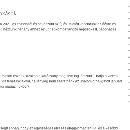
tan
okások
táp
ta
 2021-es esztendőt és beköszönt az új év. Mielőtt koccintunk az óévre és
te
őt, nézzünk néhány ehhez ez ünnepkörhöz tartozó népszokást, babonát és
te
ti
tör
tú
újr
va
vá
lmasan esznek, azokon a karácsony meg sem fog látszani” - tartja a vicces
vé
Mit tehetünk akkor, ha tényleg nem szeretnénk az unalomig hallgatott januári
ve
 női magazinokból?
vir
vit
zav
 segít abban, hogy az egészséges étkezés alapjait megtanuld, és a későbbi