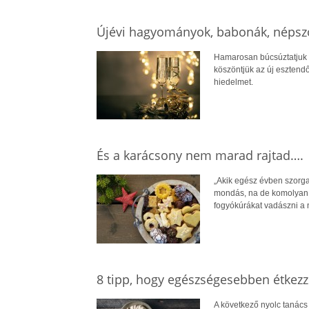
Újévi hagyományok, babonák, népsz
Hamarosan búcsúztatjuk a
köszöntjük az új esztend
hiedelmet.
És a karácsony nem marad rajtad….
„Akik egész évben szorga
mondás, na de komolyan. 
fogyókúrákat vadászni a
8 tipp, hogy egészségesebben étkezz
A következő nyolc tanács