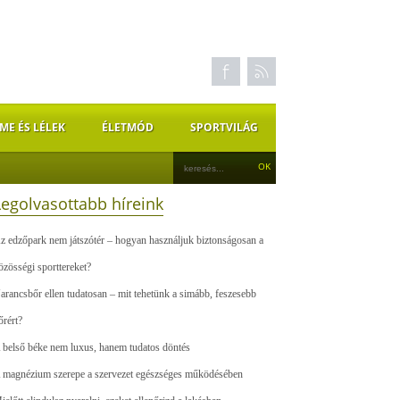
ME ÉS LÉLEK
ÉLETMÓD
SPORTVILÁG
Legolvasottabb híreink
z edzőpark nem játszótér – hogyan használjuk biztonságosan a
özösségi sporttereket?
arancsbőr ellen tudatosan – mit tehetünk a simább, feszesebb
őrért?
 belső béke nem luxus, hanem tudatos döntés
 magnézium szerepe a szervezet egészséges működésében