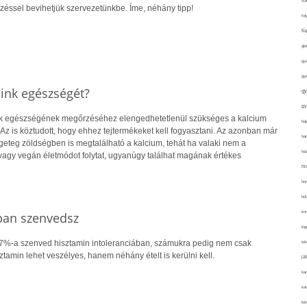
fo
zéssel bevihetjük szervezetünkbe. Íme, néhány tipp!
fol
fü
glu
gy
gy
ink egészségét?
gy
gy
ink egészségének megőrzéséhez elengedhetetlenül szükséges a kalcium
haj
 Az is köztudott, hogy ehhez tejtermékeket kell fogyasztani. Az azonban már
hán
geteg zöldségben is megtalálható a kalcium, tehát ha valaki nem a
ház
vagy vegán életmódot folytat, ugyanúgy találhat magának értékes
hi
ho
hűt
im
ában szenvedsz
ing
7%-a szenved hisztamin intoleranciában, számukra pedig nem csak
isk
sztamin lehet veszélyes, hanem néhány ételt is kerülni kell.
já
ka
kar
kér