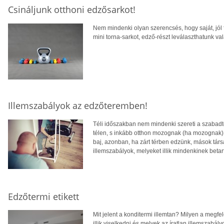
Csináljunk otthoni edzősarkot!
Nem mindenki olyan szerencsés, hogy saját, jól 
mini torna-sarkot, edző-részt leválaszthatunk va
Illemszabályok az edzőteremben!
Téli időszakban nem mindenki szereti a szabadté
télen, s inkább otthon mozognak (ha mozognak),
baj, azonban, ha zárt térben edzünk, mások tár
illemszabályok, melyeket illik mindenkinek betar
Edzőtermi etikett
Mit jelent a konditermi illemtan? Milyen a megfel
illik viselkedni és melyek az íratlan illemszabál