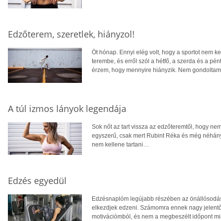
Edzőterem, szeretlek, hiányzol!
Öt hónap. Ennyi elég volt, hogy a sportot nem 
terembe, és erről szól a hétfő, a szerda és a pé
érzem, hogy mennyire hiányzik. Nem gondoltam 
A túl izmos lányok legendája
Sok nőt az tart vissza az edzőteremtől, hogy nem 
egyszerű, csak mert Rubint Réka és még néhány e
nem kellene tartani…
Edzés egyedül
Edzésnaplóm legújabb részében az önállósodás
elkezdjek edzeni. Számomra ennek nagy jelentő
motivációmból, és nem a megbeszélt időpont mia