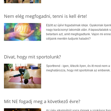
Nem elég megfogadni, tenni is kell érte!
Eljött az újévi fogadalmak ideje. Gyakoriak ilye
nagy karácsonyi lakomák után. A tapasztalatok 
betartani azt, amit megfogadtunk. Vajon mi ennek
céljaink mentén tudjunk haladni?
Divat, hogy mit sportolunk?
Sporttrend - igen, létezik ilyen, és itt most nem 
meghatározza, hogy mit sportolnak az emberek.
Mit NE fogadj meg a következő évre?
Az újév alkalmából sorra jönnek a szokásos fog