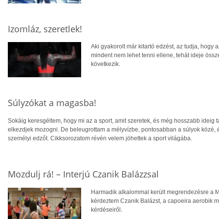
Izomláz, szeretlek!
Aki gyakorolt már kitartó edzést, az tudja, hogy
mindent nem lehet tenni ellene, tehát ideje ös
következik.
Súlyzókat a magasba!
Sokáig keresgéltem, hogy mi az a sport, amit szeretek, és még hosszabb ideig 
elkezdjek mozogni. De beleugrottam a mélyvízbe, pontosabban a súlyok közé, é
személyi edzőt. Cikksorozatom révén velem jöhettek a sport világába.
Mozdulj rá! – Interjú Czanik Balázzsal
Harmadik alkalommal került megrendezésre a M
kérdeztem Czanik Balázst, a capoeira aerobik m
kérdéseiről.