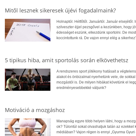
Mitől lesznek sikeresek újévi fogadalmaink?
Holnaptól. Hétfőtől. Januártól. Január elsejétő
szilveszter éjjel pezsgővel a kezünkben, hogy 
édességet eszünk, elkezdünk sportolni. De most 
koccintottunk rá. De vajon ennyi elég a sikerhe
5 tipikus hiba, amit sportolás során elkövethetsz
A rendszeres sport jótékony hatásait a végtele
alakot és önbizalmat nyerhetünk vele, de sokkal
mozgástól is. De milyen hibákat követünk el l
eredményesebbekké váljunk?
Motiváció a mozgáshoz
Manapság egyre több helyen látni, hogy a mozgá
ok? Túlontúl sokat olvashatjuk talán az ezekkel
médiában? Vajon régen is ennyi „Gyurma Gyuri é