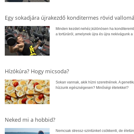
Egy sokadjára újrakezdő konditermes rövid vallom
Minden kezdet nehéz,különösen ha konditerembe
a tortúráról, amelynek újra és újra nekivágunk a
Hízókúra? Hogy micsoda?
Sokan vannak, akik hízni szeretnének. A geneti
hízzunk egészségesen? Minőségi ételekkel?
Neked mi a hobbid?
Nemcsak stressz-szintünket csökkenti, de életünk