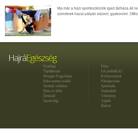
Ma már a házi sporteszközök igazi tárháza áll r
szeretnek hazai pályán edzeni, gyakorolni. Otthon
Nyitólap
Friss
Táplálkozás
Ezt próbáld ki!
Mozgás-Fogyókúra
Környezetünk
Baba-mama-család
Párkapcsolat
Testünk védelme
Spirituális
Elme és lélek
Szabadidő
Életmód
Vélemény
Sportvilág
Ajánló
Bulvár