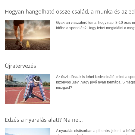
Hogyan hangolható össze család, a munka és az ed
Gyakran visszatérő téma, hogy napi 8-10 órás m
időbe a sportolás? Hogy lehet megtalálni a meg
Újratervezés
Az őszi időszak is lehet kedvcsináló, mind a sp
bizonyos újévi, vagy jövő nyári formába. S mégi
mozgást?
Edzés a nyaralás alatt? Na ne...
A nyaralás elsősorban a pihenést jelenti, a hé