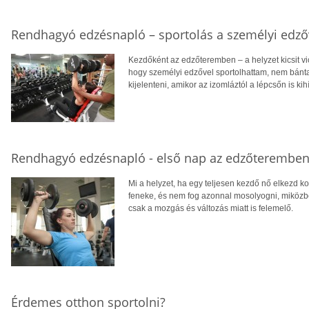
Rendhagyó edzésnapló – sportolás a személyi edző
Kezdőként az edzőteremben – a helyzet kicsit vic
hogy személyi edzővel sportolhattam, nem bánt
kijelenteni, amikor az izomláztól a lépcsőn is kih
Rendhagyó edzésnapló - első nap az edzőterembe
Mi a helyzet, ha egy teljesen kezdő nő elkezd k
feneke, és nem fog azonnal mosolyogni, miközben
csak a mozgás és változás miatt is felemelő.
Érdemes otthon sportolni?