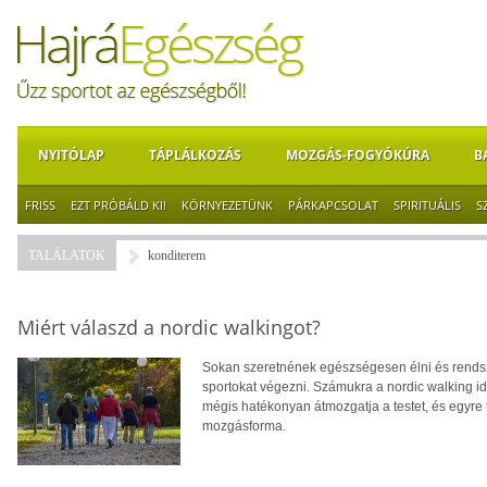
NYITÓLAP
TÁPLÁLKOZÁS
MOZGÁS-FOGYÓKÚRA
B
FRISS
EZT PRÓBÁLD KI!
KÖRNYEZETÜNK
PÁRKAPCSOLAT
SPIRITUÁLIS
S
TALÁLATOK
konditerem
Miért válaszd a nordic walkingot?
Sokan szeretnének egészségesen élni és rendsz
sportokat végezni. Számukra a nordic walking ideá
mégis hatékonyan átmozgatja a testet, és egyre 
mozgásforma.