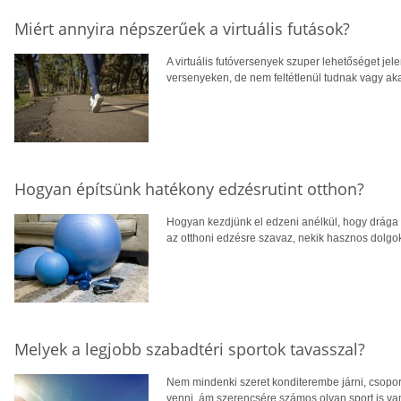
Miért annyira népszerűek a virtuális futások?
A virtuális futóversenyek szuper lehetőséget jel
versenyeken, de nem feltétlenül tudnak vagy aka
Hogyan építsünk hatékony edzésrutint otthon?
Hogyan kezdjünk el edzeni anélkül, hogy drága 
az otthoni edzésre szavaz, nekik hasznos dolgo
Melyek a legjobb szabadtéri sportok tavasszal?
Nem mindenki szeret konditerembe járni, csopor
venni, ám szerencsére számos olyan sport is va