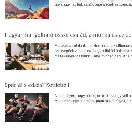
ugyanúgy javítják az állóképességet, az izomzatot
Hogyan hangolható össze család, a munka és az ed
A család az életünk, a biztos háttér, az otthonun
szükségünk van ahhoz, hogy feltöltődjünk, levezes
frissek maradhassunk. Ennyi minden nem fér a 
Speciális edzés? Kettlebell!
Miért, milyen, hogy néz ki, mire jó és hogy kell 
A kettlebell egy speciális gömb alakú súlyzó, mell