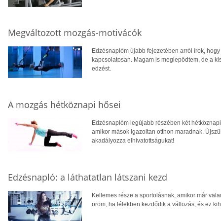
Megváltozott mozgás-motivácók
Edzésnaplóm újabb fejezetében arról írok, hogy 
kapcsolatosan. Magam is meglepődtem, de a kis
edzést.
A mozgás hétköznapi hősei
Edzésnaplóm legújabb részében két hétköznapi hő
amikor mások igazoltan otthon maradnak. Újszü
akadályozza elhivatottságukat!
Edzésnapló: a láthatatlan látszani kezd
Kellemes része a sportolásnak, amikor már vala
öröm, ha lélekben kezdődik a változás, és ez k