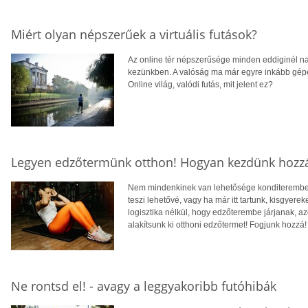
Miért olyan népszerűek a virtuális futások?
Az online tér népszerűsége minden eddiginél nagy
kezünkben. A valóság ma már egyre inkább gépe
Online világ, valódi futás, mit jelent ez?
Legyen edzőtermünk otthon! Hogyan kezdünk hozz
Nem mindenkinek van lehetősége konditeremben
teszi lehetővé, vagy ha már itt tartunk, kisgyere
logisztika nélkül, hogy edzőterembe járjanak, az
alakítsunk ki otthoni edzőtermet! Fogjunk hozzá!
Ne rontsd el! - avagy a leggyakoribb futóhibák