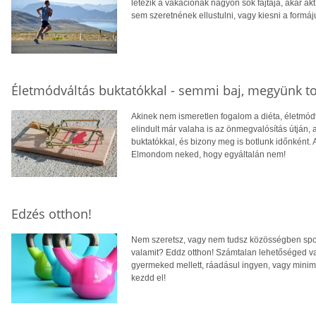
létezik a vakációnak nagyon sok fajtája, akár ak
sem szeretnének ellustulni, vagy kiesni a formáj
Életmódváltás buktatókkal - semmi baj, megyünk t
Akinek nem ismeretlen fogalom a diéta, életmódvá
elindult már valaha is az önmegvalósítás útján, 
buktatókkal, és bizony meg is botlunk időnként. A
Elmondom neked, hogy egyáltalán nem!
Edzés otthon!
Nem szeretsz, vagy nem tudsz közösségben spo
valamit? Eddz otthon! Számtalan lehetőséged va
gyermeked mellett, ráadásul ingyen, vagy minimá
kezdd el!