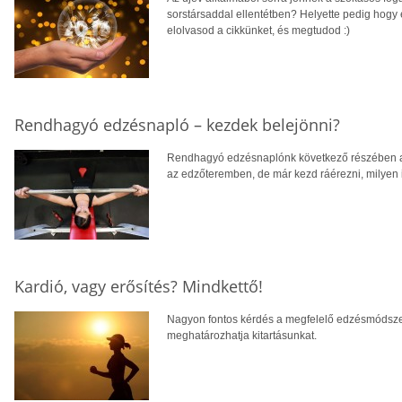
sorstársaddal ellentétben? Helyette pedig hog
elolvasod a cikkünket, és megtudod :)
Rendhagyó edzésnapló – kezdek belejönni?
Rendhagyó edzésnaplónk következő részében arr
az edzőteremben, de már kezd ráérezni, milyen is
Kardió, vagy erősítés? Mindkettő!
Nagyon fontos kérdés a megfelelő edzésmódszer 
meghatározhatja kitartásunkat.