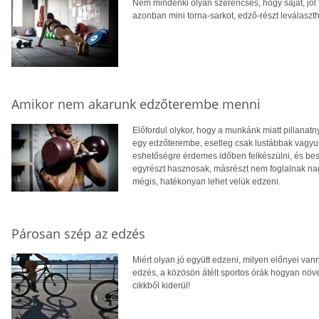
Nem mindenki olyan szerencsés, hogy saját, jól 
azonban mini torna-sarkot, edző-részt leválaszt
Amikor nem akarunk edzőterembe menni
Előfordul olykor, hogy a munkánk miatt pillanat
egy edzőterembe, esetleg csak lustábbak vagyunk
eshetőségre érdemes időben felkészülni, és bes
egyrészt hasznosak, másrészt nem foglalnak nagy
mégis, hatékonyan lehet velük edzeni.
Párosan szép az edzés
Miért olyan jó együtt edzeni, milyen előnyei van
edzés, a közösön átélt sportos órák hogyan növe
cikkből kiderül!