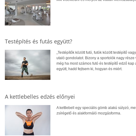
Testépítés és futás együtt?
„Testépítők között futó, futók között testépítő va
utaló gondolatot. Bizony a sportolók nagy része 
még ha most számos futó és testépítő edző kap a 
együtt, hadd fejtsem ki, hogyan és miért.
A kettlebelles edzés előnyei
A kettlebell egy speciális gömb alakú súlyzó, mel
zsírégető és alakformáló mozgásforma.