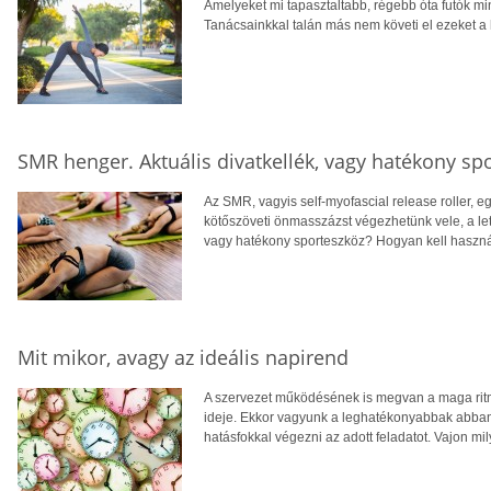
Amelyeket mi tapasztaltabb, régebb óta futók mi
Tanácsainkkal talán más nem követi el ezeket a 
SMR henger. Aktuális divatkellék, vagy hatékony sp
Az SMR, vagyis self-myofascial release roller,
kötőszöveti önmasszázst végezhetünk vele, a leta
vagy hatékony sporteszköz? Hogyan kell használ
Mit mikor, avagy az ideális napirend
A szervezet működésének is megvan a maga ri
ideje. Ekkor vagyunk a leghatékonyabbak abban, 
hatásfokkal végezni az adott feladatot. Vajon mi