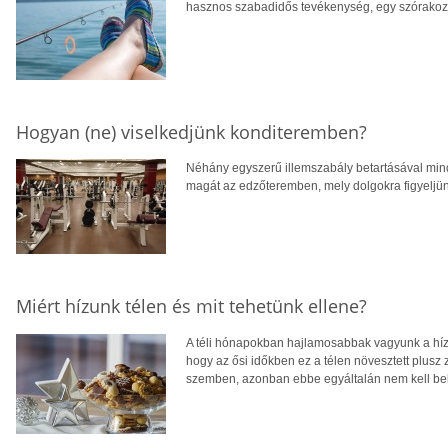
hasznos szabadidős tevékenység, egy szórakozt
Hogyan (ne) viselkedjünk konditeremben?
Néhány egyszerű illemszabály betartásával min
magát az edzőteremben, mely dolgokra figyeljünk 
Miért hízunk télen és mit tehetünk ellene?
A téli hónapokban hajlamosabbak vagyunk a híz
hogy az ősi időkben ez a télen növesztett plusz z
szemben, azonban ebbe egyáltalán nem kell bele