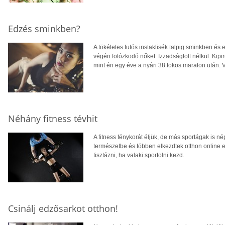
Edzés sminkben?
A tökéletes futós instaklisék talpig sminkben és
végén fotózkodó nőket. Izzadságfolt nélkül. Kipiru
mint én egy éve a nyári 38 fokos maraton után. 
Néhány fitness tévhit
A fitness fénykorát éljük, de más sportágak is 
természetbe és többen elkezdtek otthon online e
tisztázni, ha valaki sportolni kezd.
Csinálj edzősarkot otthon!