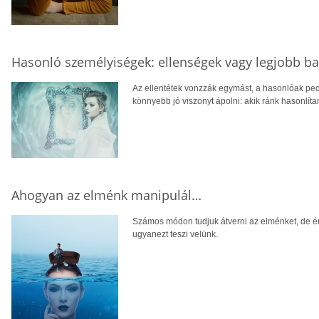
Hasonló személyiségek: ellenségek vagy legjobb ba
Az ellentétek vonzzák egymást, a hasonlóak pedi
könnyebb jó viszonyt ápolni: akik ránk hasonlít
Ahogyan az elménk manipulál…
Számos módon tudjuk átverni az elménket, de ér
ugyanezt teszi velünk.