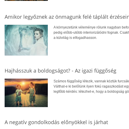
Amikor legyőznek az önmagunk felé táplált érzései
A környezetünk véleménye rólunk nagyban befoly
pedig előbb-utóbb interiorizálódni fognak. Csa
a külvilág is elfogadhasson.
Hajhásszuk a boldogságot? - Az igazi függőség
Számos függőség létezik, vannak köztük furcsák
Válthat-e ki belőlünk ilyen fokú ragaszkodást e
legfőbb kérdés: létezhet-e, hogy a boldogság gö
A negatív gondolkodás előnyökkel is járhat