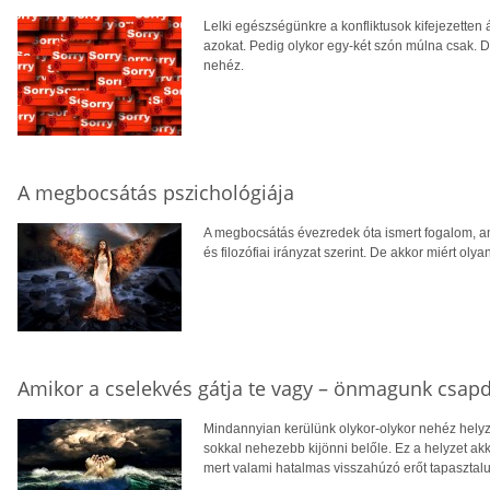
Lelki egészségünkre a konfliktusok kifejezetten 
azokat. Pedig olykor egy-két szón múlna csak.
nehéz.
A megbocsátás pszichológiája
A megbocsátás évezredek óta ismert fogalom, am
és filozófiai irányzat szerint. De akkor miért oly
Amikor a cselekvés gátja te vagy – önmagunk csap
Mindannyian kerülünk olykor-olykor nehéz helyz
sokkal nehezebb kijönni belőle. Ez a helyzet ak
mert valami hatalmas visszahúzó erőt tapaszta