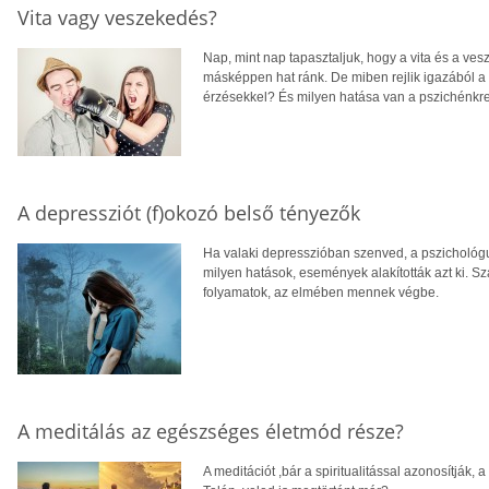
Vita vagy veszekedés?
Nap, mint nap tapasztaljuk, hogy a vita és a ve
másképpen hat ránk. De miben rejlik igazából a kü
érzésekkel? És milyen hatása van a pszichénk
A depressziót (f)okozó belső tényezők
Ha valaki depresszióban szenved, a pszichológu
milyen hatások, események alakították azt ki. S
folyamatok, az elmében mennek végbe.
A meditálás az egészséges életmód része?
A meditációt ,bár a spiritualitással azonosítják, 