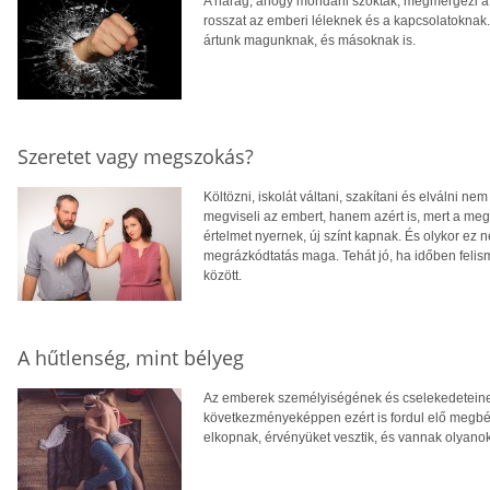
A harag, ahogy mondani szokták, megmérgezi a 
rosszat az emberi léleknek és a kapcsolatoknak
ártunk magunknak, és másoknak is.
Szeretet vagy megszokás?
Költözni, iskolát váltani, szakítani és elválni
megviseli az embert, hanem azért is, mert a meg
értelmet nyernek, új színt kapnak. És olykor ez n
megrázkódtatás maga. Tehát jó, ha időben felis
között.
A hűtlenség, mint bélyeg
Az emberek személyiségének és cselekedeteinek
következményeképpen ezért is fordul elő megbé
elkopnak, érvényüket vesztik, és vannak olyanok