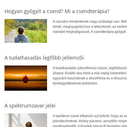
Hogyan gyógyít a csend? Mi a csendterápia?
A csendre mindenkinek nagy szüksége van. Miért
elmét, megnyugvást hoz a lelkünknek, az elménkn
csendet meghallgassuk. A csendterápia gyógyít.
A tudathasadás legfőbb jellemzői
A tudathasadás (skizofrénia) súlyos, legtöbbször
állapot. Kiváltó oka mind a mai napig ismeretlen
egyaránt használnak a skizofrénia és a disszoc
tünetegyüttesének jelölésére.
A spektrumzavar jelei
A spektrum zavar kifejezés azt jelenti, hogy az a
jelentkezhetnek. Ahány páciens, annyiféle meg
megfigyelhetők. A tünetek három fő területen je