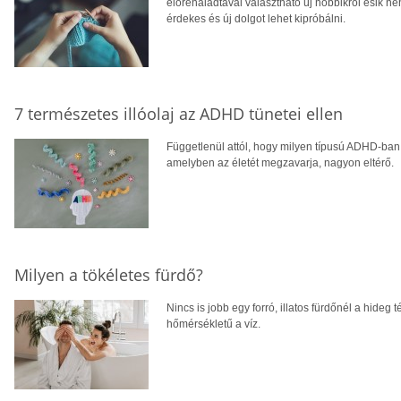
előrehaladtával választható új hobbikról esik 
érdekes és új dolgot lehet kipróbálni.
7 természetes illóolaj az ADHD tünetei ellen
Függetlenül attól, hogy milyen típusú ADHD-ban
amelyben az életét megzavarja, nagyon eltérő.
Milyen a tökéletes fürdő?
Nincs is jobb egy forró, illatos fürdőnél a hideg
hőmérsékletű a víz.