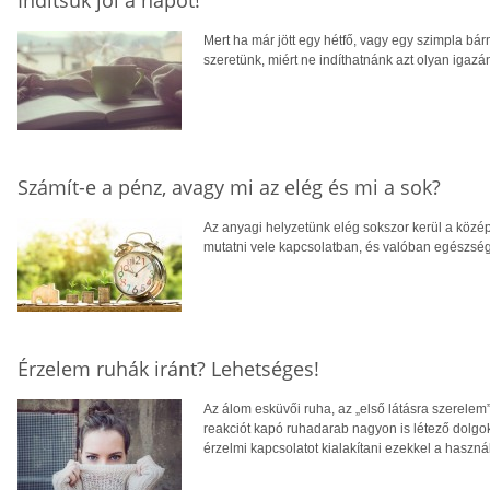
Mert ha már jött egy hétfő, vagy egy szimpla bár
szeretünk, miért ne indíthatnánk azt olyan igazán
Számít-e a pénz, avagy mi az elég és mi a sok?
Az anyagi helyzetünk elég sokszor kerül a közé
mutatni vele kapcsolatban, és valóban egészség
Érzelem ruhák iránt? Lehetséges!
Az álom esküvői ruha, az „első látásra szerelem”
reakciót kapó ruhadarab nagyon is létező dolgok
érzelmi kapcsolatot kialakítani ezekkel a használ