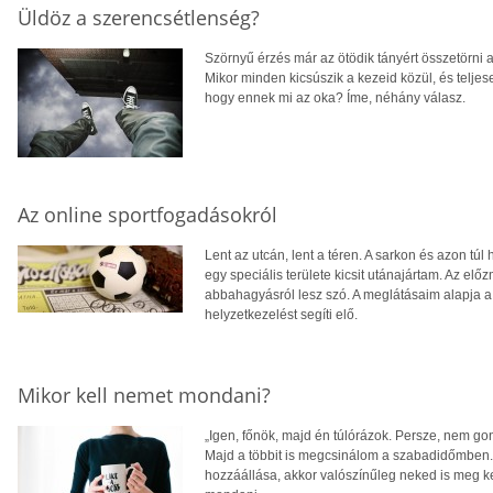
Üldöz a szerencsétlenség?
Szörnyű érzés már az ötödik tányért összetörni
Mikor minden kicsúszik a kezeid közül, és telje
hogy ennek mi az oka? Íme, néhány válasz.
Az online sportfogadásokról
Lent az utcán, lent a téren. A sarkon és azon túl
egy speciális területe kicsit utánajártam. Az e
abbahagyásról lesz szó. A meglátásaim alapja a 
helyzetkezelést segíti elő.
Mikor kell nemet mondani?
„Igen, főnök, majd én túlórázok. Persze, nem 
Majd a többit is megcsinálom a szabadidőmben.
hozzáállása, akkor valószínűleg neked is meg k