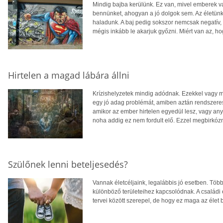
Mindig bajba kerülünk. Ez van, mivel emberek v
bennünket, ahogyan a jó dolgok sem. Az életünk
haladunk. A baj pedig sokszor nemcsak negatív, 
mégis inkább le akarjuk győzni. Miért van az, h
Hirtelen a magad lábára állni
Krízishelyzetek mindig adódnak. Ezekkel vagy m
egy jó adag problémát, amiben aztán rendszer
amikor az ember hirtelen egyedül lesz, vagy any
noha addig ez nem fordult elő. Ezzel megbirkó
Szülőnek lenni beteljesedés?
Vannak életcéljaink, legalábbis jó esetben. Több
különböző területeihez kapcsolódnak. A családi é
tervei között szerepel, de hogy ez maga az élet b