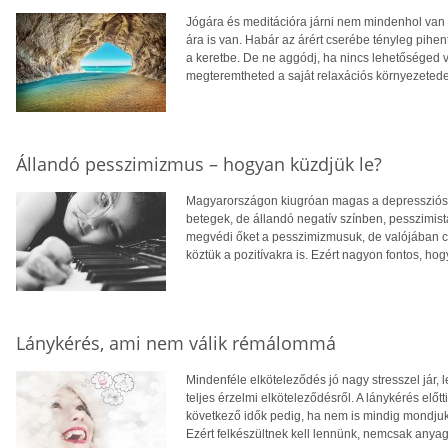
Jógára és meditációra járni nem mindenhol van
ára is van. Habár az árért cserébe tényleg pih
a keretbe. De ne aggódj, ha nincs lehetőséged v
megteremtheted a saját relaxációs környezetede
Állandó pesszimizmus – hogyan küzdjük le?
Magyarországon kiugróan magas a depresszióso
betegek, de állandó negatív színben, pesszimistá
megvédi őket a pesszimizmusuk, de valójában cs
köztük a pozitívakra is. Ezért nagyon fontos, hog
Lánykérés, ami nem válik rémálommá
Mindenféle elköteleződés jó nagy stresszel jár, l
teljes érzelmi elköteleződésről. A lánykérés elő
következő idők pedig, ha nem is mindig mondjuk 
Ezért felkészültnek kell lennünk, nemcsak anyagi