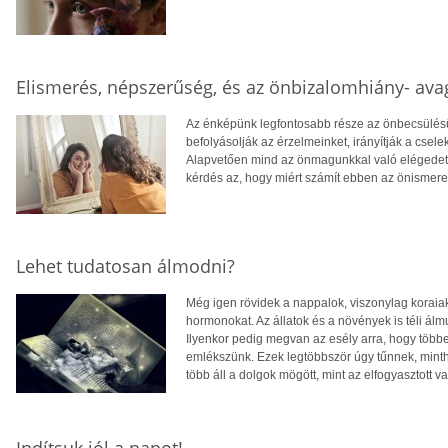
Elismerés, népszerűség, és az önbizalomhiány- ava
Az énképünk legfontosabb része az önbecsülés
befolyásolják az érzelmeinket, irányítják a csel
Alapvetően mind az önmagunkkal való elégedett
kérdés az, hogy miért számít ebben az önismeret
Lehet tudatosan álmodni?
Még igen rövidek a nappalok, viszonylag korai
hormonokat. Az állatok és a növények is téli ál
Ilyenkor pedig megvan az esély arra, hogy több
emlékszünk. Ezek legtöbbször úgy tűnnek, mintha
több áll a dolgok mögött, mint az elfogyasztott v
Indítsuk jól a napot!