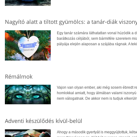
Nagyító alatt a tiltott gyümölcs: a tanár-diák viszony
Egy tanár számára láthatatlan vonal húzódik a d
barátkozás céljából, sem bármiféle szerelem miat
pályája elején alaposan a szájába rágnak. A tek
Rémálmok
Vajon van olyan ember, aki még sosem ébredt r
homlokkal amiatt, hogy álmában valami iszonyú 
nem válogatnak. De akkor nem is tudjuk elkerüln
Adventi készülődés kívül-belül
Ahogy a második gyertyát is meggyújtottuk, két