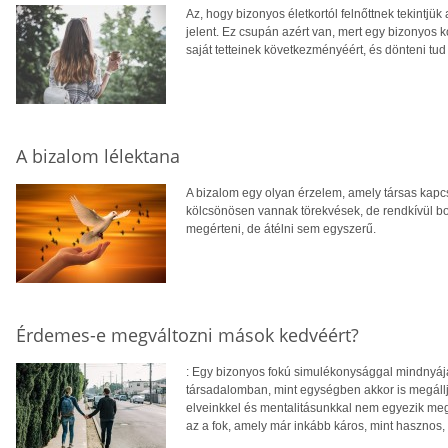
Az, hogy bizonyos életkortól felnőttnek tekintjü
jelent. Ez csupán azért van, mert egy bizonyos k
saját tetteinek következményéért, és dönteni tud
A bizalom lélektana
A bizalom egy olyan érzelem, amely társas kapcs
kölcsönösen vannak törekvések, de rendkívül bo
megérteni, de átélni sem egyszerű.
Érdemes-e megváltozni mások kedvéért?
: Egy bizonyos fokú simulékonysággal mindnyája
társadalomban, mint egységben akkor is megáll
elveinkkel és mentalitásunkkal nem egyezik me
az a fok, amely már inkább káros, mint hasznos,