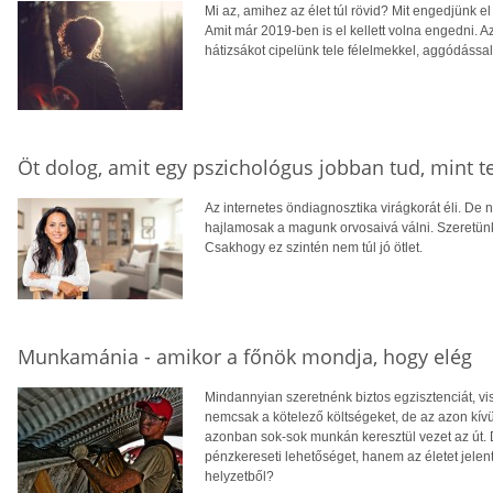
Mi az, amihez az élet túl rövid? Mit engedjünk 
Amit már 2019-ben is el kellett volna engedni. 
hátizsákot cipelünk tele félelmekkel, aggódással,
Öt dolog, amit egy pszichológus jobban tud, mint t
Az internetes öndiagnosztika virágkorát éli. De
hajlamosak a magunk orvosaivá válni. Szeretünk
Csakhogy ez szintén nem túl jó ötlet.
Munkamánia - amikor a főnök mondja, hogy elég
Mindannyian szeretnénk biztos egzisztenciát, vis
nemcsak a kötelező költségeket, de az azon kí
azonban sok-sok munkán keresztül vezet az út. 
pénzkereseti lehetőséget, hanem az életet jele
helyzetből?