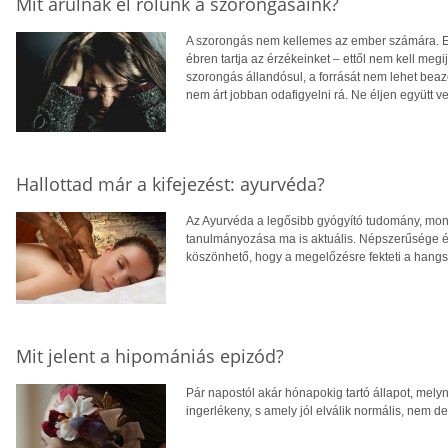
Mit árulnak el rólunk a szorongásaink?
A szorongás nem kellemes az ember számára. El
ébren tartja az érzékeinket – ettől nem kell meg
szorongás állandósul, a forrását nem lehet beazo
nem árt jobban odafigyelni rá. Ne éljen együtt ve
Hallottad már a kifejezést: ayurvéda?
Az Ayurvéda a legősibb gyógyító tudomány, mon
tanulmányozása ma is aktuális. Népszerűsége 
köszönhető, hogy a megelőzésre fekteti a hangsú
Mit jelent a hipomániás epizód?
Pár napostól akár hónapokig tartó állapot, mely
ingerlékeny, s amely jól elválik normális, nem de