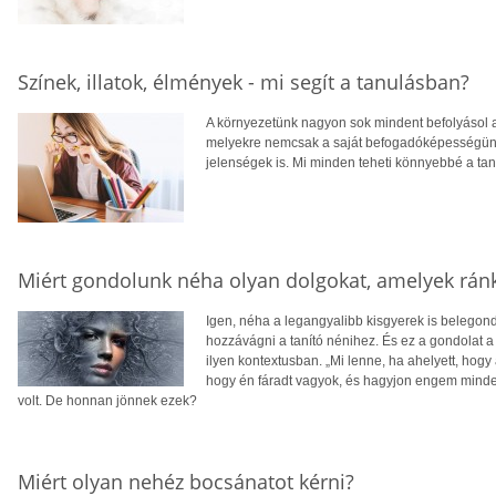
Színek, illatok, élmények - mi segít a tanulásban?
A környezetünk nagyon sok mindent befolyásol az
melyekre nemcsak a saját befogadóképességünk
jelenségek is. Mi minden teheti könnyebbé a ta
Miért gondolunk néha olyan dolgokat, amelyek rán
Igen, néha a legangyalibb kisgyerek is belegon
hozzávágni a tanító nénihez. És ez a gondolat 
ilyen kontextusban. „Mi lenne, ha ahelyett, ho
hogy én fáradt vagyok, és hagyjon engem minde
volt. De honnan jönnek ezek?
Miért olyan nehéz bocsánatot kérni?