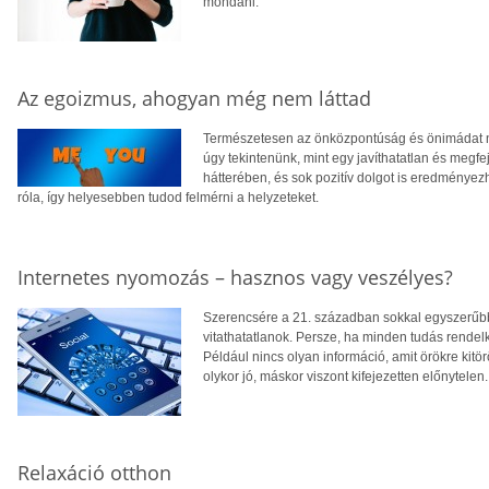
mondani.
Az egoizmus, ahogyan még nem láttad
Természetesen az önközpontúság és önimádat 
úgy tekintenünk, mint egy javíthatatlan és megfe
hátterében, és sok pozitív dolgot is eredményezh
róla, így helyesebben tudod felmérni a helyzeteket.
Internetes nyomozás – hasznos vagy veszélyes?
Szerencsére a 21. században sokkal egyszerűbb 
vitathatatlanok. Persze, ha minden tudás rende
Például nincs olyan információ, amit örökre kitö
olykor jó, máskor viszont kifejezetten előnytelen.
Relaxáció otthon