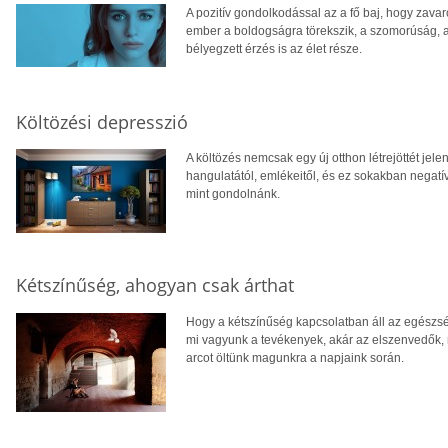
A pozitív gondolkodással az a fő baj, hogy zava
ember a boldogságra törekszik, a szomorúság, a 
bélyegzett érzés is az élet része.
Költözési depresszió
A költözés nemcsak egy új otthon létrejöttét jelen
hangulatától, emlékeitől, és ez sokakban negatí
mint gondolnánk.
Kétszínűség, ahogyan csak árthat
Hogy a kétszínűség kapcsolatban áll az egészsé
mi vagyunk a tevékenyek, akár az elszenvedők, 
arcot öltünk magunkra a napjaink során.