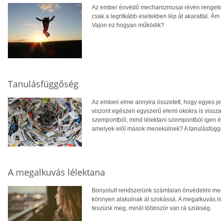
Az ember énvédő mechanizmusai révén rengeteg 
csak a legritkább esetekben lép át akarattal. 
Vajon ez hogyan működik?
Tanulásfüggőség
Az emberi elme annyira összetett, hogy egyes 
viszont egészen egyszerű elemi okokra is vissza
szempontból, mind lélektani szempontból igen é
amelyek elől mások menekülnek? A tanulásfüggő
A megalkuvás lélektana
Bonyolult rendszerünk számtalan önvédelmi m
könnyen alakulnak át szokássá. A megalkuvás i
teszünk meg, minél többször van rá szükség.