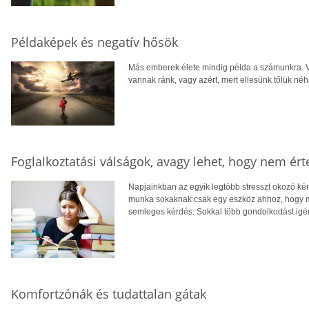
Példaképek és negatív hősök
Más emberek élete mindig példa a számunkra. V
vannak ránk, vagy azért, mert ellesünk tőlük né
Foglalkoztatási válságok, avagy lehet, hogy nem é
Napjainkban az egyik legtöbb stresszt okozó k
munka sokaknak csak egy eszköz ahhoz, hogy 
semleges kérdés. Sokkal több gondolkodást igén
Komfortzónák és tudattalan gátak