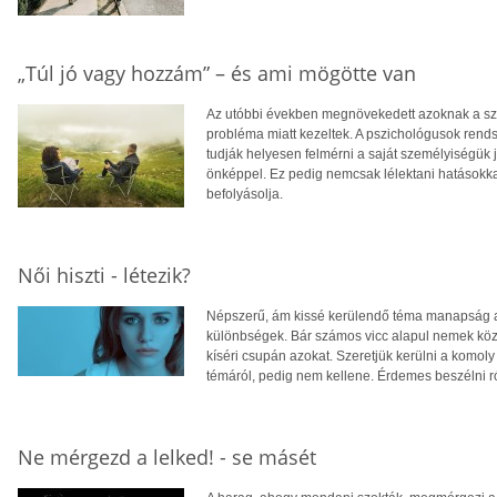
„Túl jó vagy hozzám” – és ami mögötte van
Az utóbbi években megnövekedett azoknak a sz
probléma miatt kezeltek. A pszichológusok rend
tudják helyesen felmérni a saját személyiségük
önképpel. Ez pedig nemcsak lélektani hatásokka
befolyásolja.
Női hiszti - létezik?
Népszerű, ám kissé kerülendő téma manapság a n
különbségek. Bár számos vicc alapul nemek közö
kíséri csupán azokat. Szeretjük kerülni a komol
témáról, pedig nem kellene. Érdemes beszélni ró
Ne mérgezd a lelked! - se másét