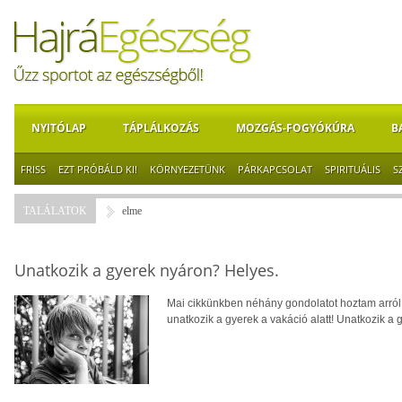
NYITÓLAP
TÁPLÁLKOZÁS
MOZGÁS-FOGYÓKÚRA
B
FRISS
EZT PRÓBÁLD KI!
KÖRNYEZETÜNK
PÁRKAPCSOLAT
SPIRITUÁLIS
S
TALÁLATOK
elme
Unatkozik a gyerek nyáron? Helyes.
Mai cikkünkben néhány gondolatot hoztam arról, 
unatkozik a gyerek a vakáció alatt! Unatkozik a