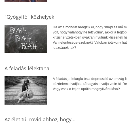
"Gyógyító" közhelyek
Ha az a mondat hangzik el, hogy "majd az idő 
volt, hogy valahogy ne lett volna", akkor a legt
krízishelyzetekben gyakran nyúlunk klisésnek
Van jelentősége ezeknek? Valóban jótékony hatá
igazságoknak?
A feladás lélektana
A feladás, a letargia és a depresszió az ország l
küzdelem divatját a ráhagyás divatja vette át.
Vagy csak a teljes apátia megnyilvánulása?
Az élet túl rövid ahhoz, hogy…