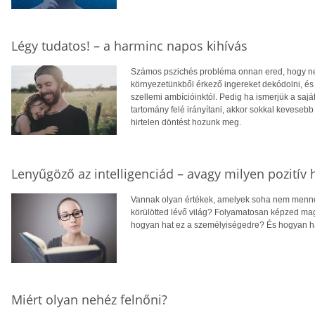
Légy tudatos! – a harminc napos kihívás
Számos pszichés probléma onnan ered, hogy nem
környezetünkből érkező ingereket dekódolni, és 
szellemi ambícióinktól. Pedig ha ismerjük a sajá
tartomány felé irányítani, akkor sokkal kevese
hirtelen döntést hozunk meg.
Lenyűgöző az intelligenciád – avagy milyen pozitív
Vannak olyan értékek, amelyek soha nem mennek
körülötted lévő világ? Folyamatosan képzed ma
hogyan hat ez a személyiségedre? És hogyan 
Miért olyan nehéz felnőni?