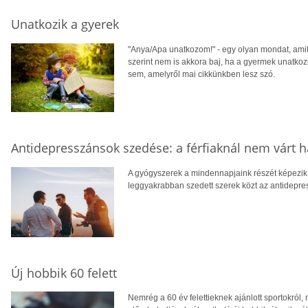
Unatkozik a gyerek
"Anya/Apa unatkozom!" - egy olyan mondat, ami
szerint nem is akkora baj, ha a gyermek unatkozi
sem, amelyről mai cikkünkben lesz szó.
Antidepresszánsok szedése: a férfiaknál nem várt ha
A gyógyszerek a mindennapjaink részét képezik, 
leggyakrabban szedett szerek közt az antidepre
Új hobbik 60 felett
Nemrég a 60 év felettieknek ajánlott sportokról,