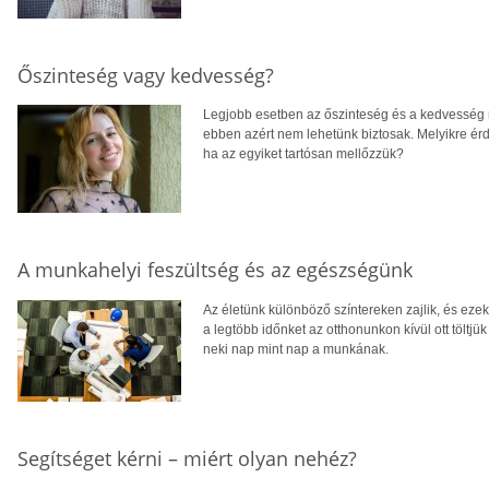
Őszinteség vagy kedvesség?
Legjobb esetben az őszinteség és a kedvesség 
ebben azért nem lehetünk biztosak. Melyikre érd
ha az egyiket tartósan mellőzzük?
A munkahelyi feszültség és az egészségünk
Az életünk különböző színtereken zajlik, és eze
a legtöbb időnket az otthonunkon kívül ott töltj
neki nap mint nap a munkának.
Segítséget kérni – miért olyan nehéz?