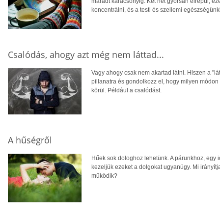
maradt karácsonyig. Két hét gyorsan elrepül, ez
koncentrálni, és a testi és szellemi egészségünk
Csalódás, ahogy azt még nem láttad...
Vagy ahogy csak nem akartad látni. Hiszen a "lát
pillanatra és gondolkozz el, hogy milyen módo
körül. Például a csalódást.
A hűségről
Hűek sok dologhoz lehetünk. A párunkhoz, egy 
kezeljük ezeket a dolgokat ugyanúgy. Mi irányít
működik?