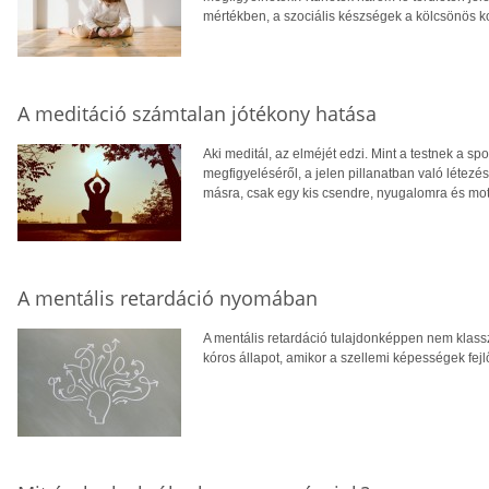
mértékben, a szociális készségek a kölcsönös k
A meditáció számtalan jótékony hatása
Aki meditál, az elméjét edzi. Mint a testnek a spo
megfigyeléséről, a jelen pillanatban való létez
másra, csak egy kis csendre, nyugalomra és mot
A mentális retardáció nyomában
A mentális retardáció tulajdonképpen nem klas
kóros állapot, amikor a szellemi képességek fe