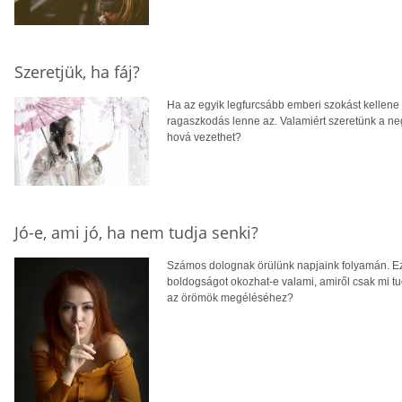
Szeretjük, ha fáj?
Ha az egyik legfurcsább emberi szokást kellene
ragaszkodás lenne az. Valamiért szeretünk a ne
hová vezethet?
Jó-e, ami jó, ha nem tudja senki?
Számos dolognak örülünk napjaink folyamán. Ez a
boldogságot okozhat-e valami, amiről csak mi 
az örömök megéléséhez?