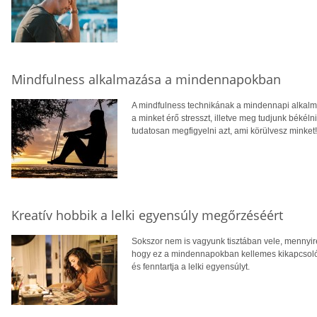
Mindfulness alkalmazása a mindennapokban
A mindfulness technikának a mindennapi alkalma
a minket érő stresszt, illetve meg tudjunk békél
tudatosan megfigyelni azt, ami körülvesz minket!
Kreatív hobbik a lelki egyensúly megőrzéséért
Sokszor nem is vagyunk tisztában vele, mennyire
hogy ez a mindennapokban kellemes kikapcsolódá
és fenntartja a lelki egyensúlyt.