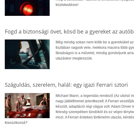
közlekedésre!
Fogd a biztonsági övet, kösd be a gyereket az autób
Még mindig sokan nem kötik be a gyereküket a
tisztában vagyok vele, mekkora macera több gyer
fáradságos is a művelet, mindig gondoljunk arr
utazáskor megtesszük.
Száguldás, szerelem, halál: egy igazi Ferrari sztori
Michael Mann, a legendás rendező (Az utolsó mo
nagy játékfilmmel jelentkezett. A Ferrari vezetőj
készült, adaptáció régi vágya volt. Adam Driver l
feleség szerepében tündököl és ez végre tényleg
mozi. A Ferrari érdekes történelmi utazás, kérd
klasszikussá?