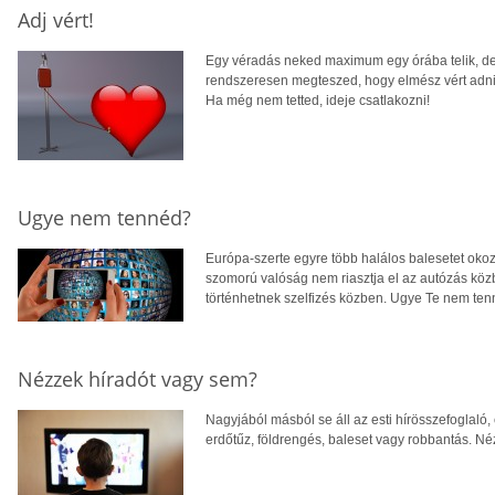
Adj vért!
Egy véradás neked maximum egy órába telik, d
rendszeresen megteszed, hogy elmész vért adni,
Ha még nem tetted, ideje csatlakozni!
Ugye nem tennéd?
Európa-szerte egyre több halálos balesetet okozna
szomorú valóság nem riasztja el az autózás köz
történhetnek szelfizés közben. Ugye Te nem te
Nézzek híradót vagy sem?
Nagyjából másból se áll az esti hírösszefoglaló, c
erdőtűz, földrengés, baleset vagy robbantás. N