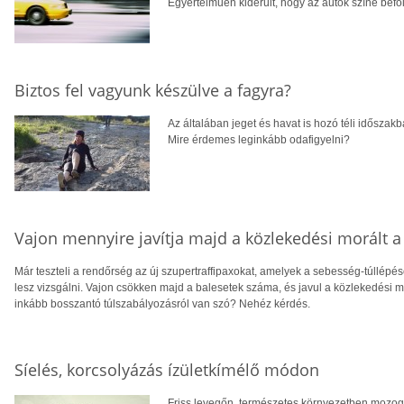
Egyértelműen kiderült, hogy az autók színe befol
Biztos fel vagyunk készülve a fagyra?
Az általában jeget és havat is hozó téli időszakb
Mire érdemes leginkább odafigyelni?
Vajon mennyire javítja majd a közlekedési morált a
Már teszteli a rendőrség az új szupertraffipaxokat, amelyek a sebesség-túllép
lesz vizsgálni. Vajon csökken majd a balesetek száma, és javul a közlekedési m
inkább bosszantó túlszabályozásról van szó? Nehéz kérdés.
Síelés, korcsolyázás ízületkímélő módon
Friss levegőn, természetes környezetben mozog