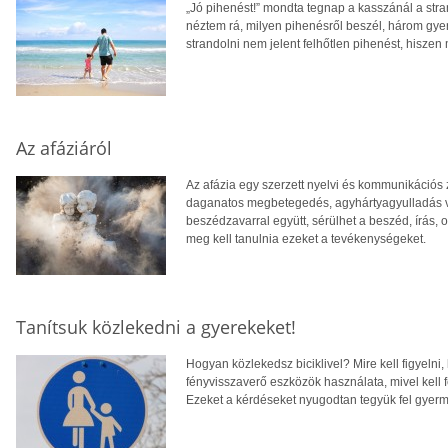
„Jó pihenést!” mondta tegnap a kasszánál a stran
néztem rá, milyen pihenésről beszél, három gyer
strandolni nem jelent felhőtlen pihenést, hiszen
Az afáziáról
Az afázia egy szerzett nyelvi és kommunikációs 
daganatos megbetegedés, agyhártyagyulladás va
beszédzavarral együtt, sérülhet a beszéd, írás,
meg kell tanulnia ezeket a tevékenységeket.
Tanítsuk közlekedni a gyerekeket!
Hogyan közlekedsz biciklivel? Mire kell figyelni,
fényvisszaverő eszközök használata, mivel kell f
Ezeket a kérdéseket nyugodtan tegyük fel gyerm