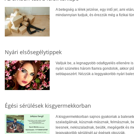
A betegség a lélek jelzése, egy intő jel, ami el
mindannyian tudjuk, és érezzük még a fizikai tün
Nyári elsősegélytippek
Valljuk be, a legnagyobb odafigyelés ellenére i
nyári szünetes három fiamra gondolok, akkor plá
sebtapaszért. Nézzük a leggyakoribb nyári bales
Égési sérülések kisgyermekkorban
A kisgyermekkorban sajnos gyakoriak a balesete
szaladgálnak, kúsznak-másznak, felmásznak, be
leesnek, nekiszaladnak, beütik, megégetik és m
leggyakoribb sérülését az égések okozzák.