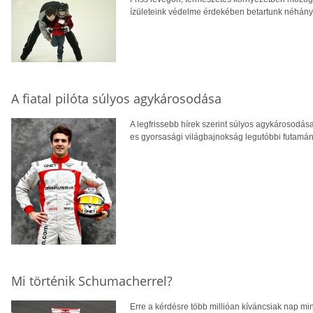
ízületeink védelme érdekében betartunk néhány 
A fiatal pilóta súlyos agykárosodása
A legfrissebb hírek szerint súlyos agykárosodás
es gyorsasági világbajnokság legutóbbi futamán 
Mi történik Schumacherrel?
Erre a kérdésre több millióan kíváncsiak nap min