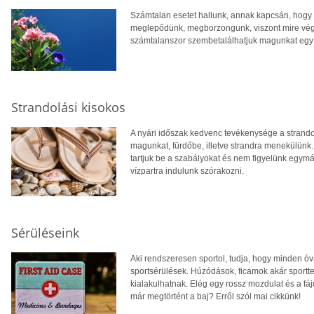
Számtalan esetet hallunk, annak kapcsán, hogy v
meglepődünk, megborzongunk, viszont mire véget é
számtalanszor szembetalálhatjuk magunkat egy
Strandolási kisokos
A nyári időszak kedvenc tevékenysége a strandol
magunkat, fürdőbe, illetve strandra menekülünk
tartjuk be a szabályokat és nem figyelünk egymá
vízpartra indulunk szórakozni.
Sérüléseink
Aki rendszeresen sportol, tudja, hogy minden ó
sportsérülések. Húzódások, ficamok akár sportt
kialakulhatnak. Elég egy rossz mozdulat és a fá
már megtörtént a baj? Erről szól mai cikkünk!