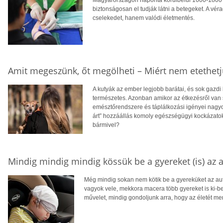
biztonságosan el tudják látni a betegeket. A vér
cselekedet, hanem valódi életmentés.
Amit megeszünk, őt megölheti – Miért nem etethetj
A kutyák az ember legjobb barátai, és sok gazdi
természetes. Azonban amikor az étkezésről van 
emésztőrendszere és táplálkozási igényei nagyo
árt” hozzáállás komoly egészségügyi kockázatok
bármivel?
Mindig mindig mindig kössük be a gyereket (is) az 
Még mindig sokan nem kötik be a gyereküket az a
vagyok vele, mekkora macera több gyereket is ki-be
művelet, mindig gondoljunk arra, hogy az életét me