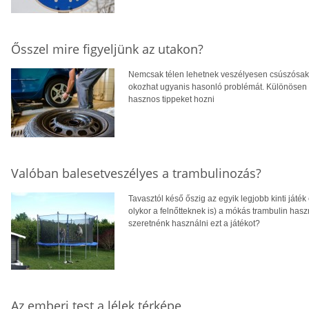
Ősszel mire figyeljünk az utakon?
Nemcsak télen lehetnek veszélyesen csúszósak az
okozhat ugyanis hasonló problémát. Különösen a
hasznos tippeket hozni
Valóban balesetveszélyes a trambulinozás?
Tavasztól késő őszig az egyik legjobb kinti játé
olykor a felnőtteknek is) a mókás trambulin hasz
szeretnénk használni ezt a játékot?
Az emberi test a lélek térképe