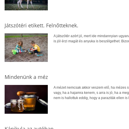
Játszótéri etikett. Felnőtteknek.
A játszótér azért jó, mert ide mindannyian ugya
is jól érzi magát és anyuka is beszélgethet. Bizon
Mindenünk a méz
A mézet nemcsak akkor veszem elő, ha mézes süt
vagy, ha a hajamra kenem, s arra is jó, ha a meg
nem is hallottuk eddig, hogy a paraziták ellen i
Kánikula az autóban