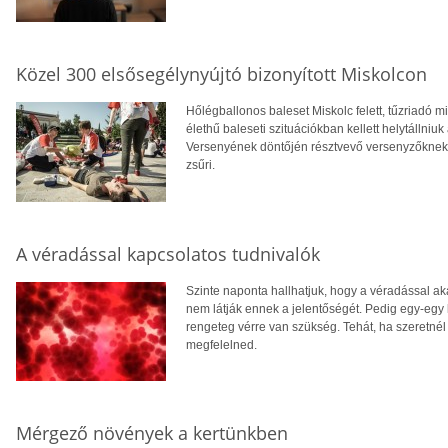
Közel 300 elsősegélynyújtó bizonyított Miskolcon
Hőlégballonos baleset Miskolc felett, tűzriadó mi
élethű baleseti szituációkban kellett helytálln
Versenyének döntőjén résztvevő versenyzőknek. 
zsűri.
A véradással kapcsolatos tudnivalók
Szinte naponta hallhatjuk, hogy a véradással a
nem látják ennek a jelentőségét. Pedig egy-egy
rengeteg vérre van szükség. Tehát, ha szeretnél 
megfelelned.
Mérgező növények a kertünkben