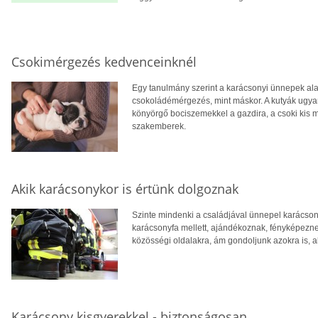
Csokimérgezés kedvenceinknél
Egy tanulmány szerint a karácsonyi ünnepek ala
csokoládémérgezés, mint máskor. A kutyák ugya
könyörgő bociszemekkel a gazdira, a csoki kis 
szakemberek.
Akik karácsonykor is értünk dolgoznak
Szinte mindenki a családjával ünnepel karácson
karácsonyfa mellett, ajándékoznak, fényképeznek
közösségi oldalakra, ám gondoljunk azokra is, a
Karácsony kisgyerekkel - biztonságosan