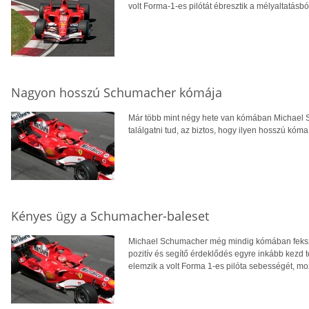
volt Forma-1-es pilótát ébresztik a mélyaltatás
Nagyon hosszú Schumacher kómája
Már több mint négy hete van kómában Michael S
találgatni tud, az biztos, hogy ilyen hosszú kóma 
Kényes ügy a Schumacher-baleset
Michael Schumacher még mindig kómában fekszik
pozitív és segítő érdeklődés egyre inkább kezd 
elemzik a volt Forma 1-es pilóta sebességét, moz