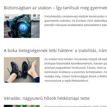
Biztonságban az utakon – Így tanítsuk meg gyermek
A közlekedés mindennapi életünk természetes ré
gyermekek számára. Az Európai Unió statisztikái
jelentős hányada közlekedési balesetekhez kap
A boka betegségeinek lelki háttere: a stabilitás, ir
Az emberi test minden mozdulata mögött ott rejli
biológiai folyamatok következményei, hanem gyak
amelyet magunkban hordozunk. A boka, mint az e
különösen érzékeny a pszichés terhelésekre. A te
mutatja meg, milyen biztonsággal állunk a földö
viszonyulunk a saját életutunkhoz.
Véradás: nagyszerű hősök hétköznapi tette
Magyarországon naponta körülbelül 1600-1800 