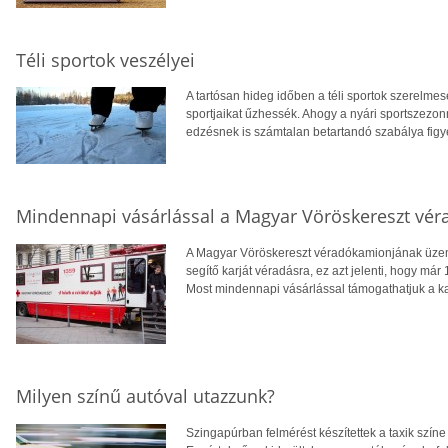
Téli sportok veszélyei
A tartósan hideg időben a téli sportok szerelme
sportjaikat űzhessék. Ahogy a nyári sportszezonn
edzésnek is számtalan betartandó szabálya figye
Mindennapi vásárlással a Magyar Vöröskereszt vé
A Magyar Vöröskereszt véradókamionjának üzemb
segítő karját véradásra, ez azt jelenti, hogy már 
Most mindennapi vásárlással támogathatjuk a k
Milyen színű autóval utazzunk?
Szingapúrban felmérést készítettek a taxik szín