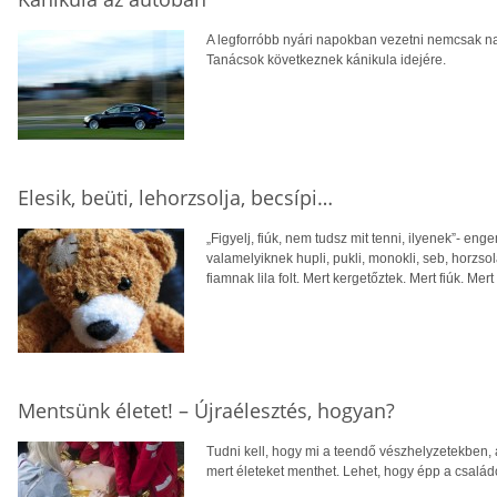
A legforróbb nyári napokban vezetni nemcsak n
Tanácsok következnek kánikula idejére.
Elesik, beüti, lehorzsolja, becsípi…
„Figyelj, fiúk, nem tudsz mit tenni, ilyenek”- en
valamelyiknek hupli, pukli, monokli, seb, horzsol
fiamnak lila folt. Mert kergetőztek. Mert fiúk. Mer
Mentsünk életet! – Újraélesztés, hogyan?
Tudni kell, hogy mi a teendő vészhelyzetekben
mert életeket menthet. Lehet, hogy épp a csalá