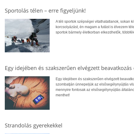
Sportolás télen – erre figyeljünk!
A téli sportok szépségei vitathatatlanok, sokan k
korcsolyázást, én magam a futást is élvezem télen
sportok bármely életkorban elkezdhetők, többfél
Egy idejében és szakszerűen elvégzett beavatkozás
Egy idejében és szakszerűen elvégzett beavatk
szombatján ünnepeljük az elsősegélynyújtás világ
mennyire fontosak az elsősegélynyújtás általános
menthet!
Strandolás gyerekekkel