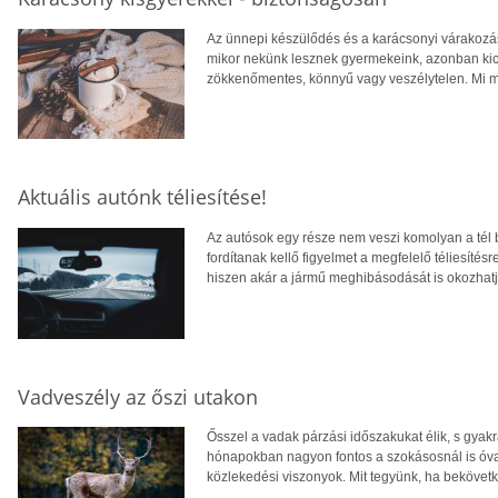
Az ünnepi készülődés és a karácsonyi várakozás 
mikor nekünk lesznek gyermekeink, azonban kic
zökkenőmentes, könnyű vagy veszélytelen. Mi m
Aktuális autónk téliesítése!
Az autósok egy része nem veszi komolyan a tél 
fordítanak kellő figyelmet a megfelelő téliesíté
hiszen akár a jármű meghibásodását is okozhatj
Vadveszély az őszi utakon
Ősszel a vadak párzási időszakukat élik, s gyakr
hónapokban nagyon fontos a szokásosnál is óvat
közlekedési viszonyok. Mit tegyünk, ha bekövetk