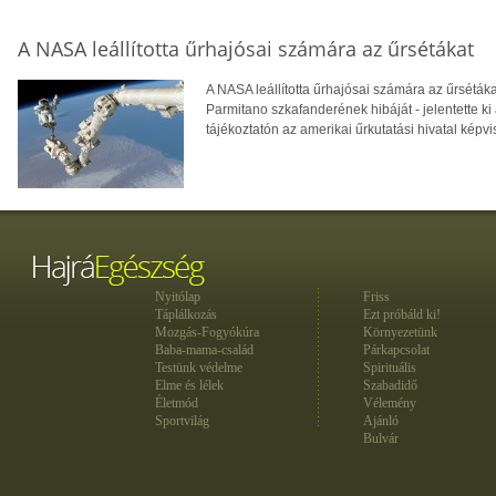
A NASA leállította űrhajósai számára az űrsétákat
A NASA leállította űrhajósai számára az űrsétáka
Parmitano szkafanderének hibáját - jelentette ki
tájékoztatón az amerikai űrkutatási hivatal képvi
Nyitólap
Friss
Táplálkozás
Ezt próbáld ki!
Mozgás-Fogyókúra
Környezetünk
Baba-mama-család
Párkapcsolat
Testünk védelme
Spirituális
Elme és lélek
Szabadidő
Életmód
Vélemény
Sportvilág
Ajánló
Bulvár