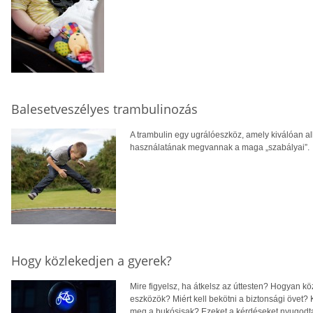
Balesetveszélyes trambulinozás
A trambulin egy ugrálóeszköz, amely kiválóan a
használatának megvannak a maga „szabályai”.
Hogy közlekedjen a gyerek?
Mire figyelsz, ha átkelsz az úttesten? Hogyan kö
eszközök? Miért kell bekötni a biztonsági övet?
meg a bukósisak? Ezeket a kérdéseket nyugodtan