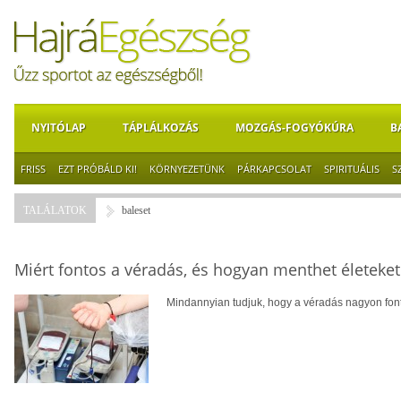
NYITÓLAP
TÁPLÁLKOZÁS
MOZGÁS-FOGYÓKÚRA
B
FRISS
EZT PRÓBÁLD KI!
KÖRNYEZETÜNK
PÁRKAPCSOLAT
SPIRITUÁLIS
S
TALÁLATOK
baleset
Miért fontos a véradás, és hogyan menthet életeke
Mindannyian tudjuk, hogy a véradás nagyon font