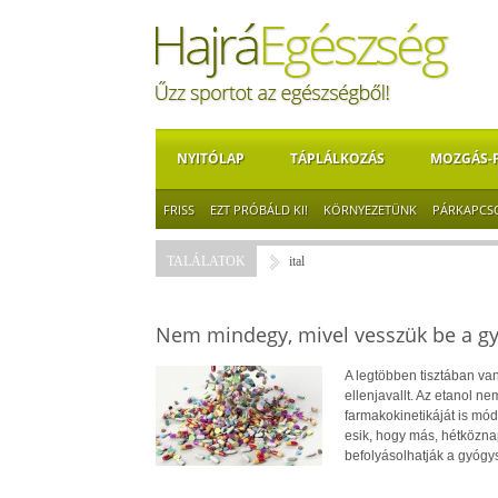
NYITÓLAP
TÁPLÁLKOZÁS
MOZGÁS-
FRISS
EZT PRÓBÁLD KI!
KÖRNYEZETÜNK
PÁRKAPCS
TALÁLATOK
ital
Nem mindegy, mivel vesszük be a gy
A legtöbben tisztában van
ellenjavallt. Az etanol 
farmakokinetikáját is mó
esik, hogy más, hétközna
befolyásolhatják a gyógys