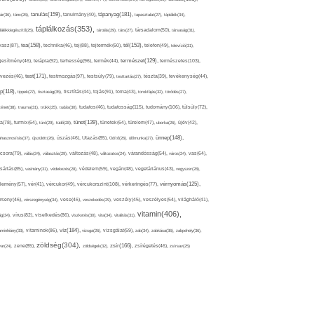
tápanyag(181),
tanulás(159),
ár(36),
tánc(26),
tanulmány(40),
tapasztalat(27),
táplálék(34),
táplálkozás(353),
lálékkiegészítő(25),
tárolás(29),
társ(27),
társadalom(50),
társaság(31),
tea(158),
tél(153),
vasz(87),
technika(46),
tej(88),
tejtermék(60),
telefon(49),
televízió(31),
terápia(92),
terhesség(96),
természet(129),
természetes(103),
ljesítmény(46),
termék(44),
test(171),
testmozgás(97),
rvezés(46),
testsúly(79),
testtartás(27),
tészta(39),
tevékenység(44),
pp(118),
tippek(27),
tisztaság(35),
tisztítás(44),
tojás(91),
torna(43),
torokfájás(32),
törődés(27),
tudatosság(115),
tudomány(106),
ténet(38),
trauma(31),
trükk(25),
tudás(30),
tudatos(46),
túlsúly(72),
tünet(139),
ra(78),
turmix(64),
túró(29),
tüdő(28),
tünetek(64),
türelem(47),
uborka(26),
újév(42),
ünnep(148),
ahasznosítás(37),
újszülött(26),
úszás(46),
Utazás(85),
Üdítő(26),
ülőmunka(27),
csora(79),
válás(24),
választás(29),
változás(48),
változatos(24),
várandósság(54),
város(24),
vas(64),
sárlás(85),
vashiány(31),
védekezés(28),
védelem(59),
vegán(48),
vegetáriánus(43),
vegyszer(28),
vércukorszint(108),
vérnyomás(125),
lemény(57),
vér(41),
vércukor(49),
vérkeringés(77),
rseny(46),
vérszegénység(34),
vese(46),
veszekedés(29),
veszély(45),
veszélyes(54),
világháló(41),
vitamin(406),
ág(34),
vírus(82),
viselkedés(86),
viszketés(30),
vita(34),
vitalitás(31),
víz(184),
aminhiány(33),
vitaminok(86),
vizsga(26),
vizsgálat(59),
zab(34),
zabkása(36),
zabpehely(36),
zöldség(304),
zsír(166),
ar(24),
zene(85),
zöldségek(32),
zsírégetés(46),
zsírsav(25)