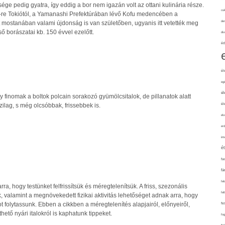
ége pedig gyatra, így eddig a bor nem igazán volt az ottani kulinária része.
cuk
-re Tokiótól, a Yamanashi Prefektúrában lévő Kofu medencében a
de
 mostanában valami újdonság is van születőben, ugyanis itt vetették meg
ső borászatai kb. 150 évvel ezelőtt.
div
éd
él
eg
él
 finomak a boltok polcain sorakozó gyümölcsitalok, de pillanatok alatt
él
zilag, s még olcsóbbak, frissebbek is.
elv
erd
int
é
fa
fá
fel
rra, hogy testünket felfrissítsük és méregtelenítsük. A friss, szezonális
fel
 valamint a megnövekedett fizikai aktivitás lehetőséget adnak arra, hogy
folytassunk. Ebben a cikkben a méregtelenítés alapjairól, előnyeiről,
fe
ető nyári italokról is kaphatunk tippeket.
fo