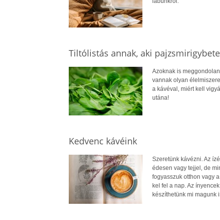
lábunkról.
Tiltólistás annak, aki pajzsmirigybete
Azoknak is meggondoland
vannak olyan élelmiszerek
a kávéval, miért kell vig
utána!
Kedvenc kávéink
Szeretünk kávézni. Az ízét
édesen vagy tejjel, de m
fogyasszuk otthon vagy a
kel fel a nap. Az ínyence
készíthetünk mi magunk i