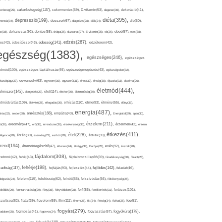
cukorbetegség(137),
orbeteg(25),
cukormentes(69),
D-vitamin(53),
daganat(36),
dekoráció(41),
diéta(395),
depresszió(199),
mencia(34),
desszert(67),
diagnózis(28),
diák(24),
dió(50),
dohányzás(92),
at(38),
döntés(58),
drága(26),
duzzanat(27),
E-vitamin(25),
eb(26),
ebéd(57),
ecet(38),
edzés(267),
édesség(141),
es(42),
édesítőszer(43),
edzőterem(42),
egészség(1383),
egészséges(246),
egészséges
etmód(100),
egészséges táplálkozás(45),
egészségmegőrzés(43),
egészségtelen(32),
észségügy(27),
egyensúly(63),
egyetem(30),
egyszerű(31),
éhes(30),
éhség(38),
éjszaka(33),
ekcéma(26),
életmód(444),
elmiszer(142),
élet(114),
elengedés(29),
életkor(30),
életminőség(30),
etmódváltás(109),
elhízás(110),
elme(93),
életvitel(28),
elfogadás(30),
élmény(55),
előny(37),
energia(487),
emésztés(166),
árás(32),
ember(38),
empátia(43),
Energiaital(29),
eper(30),
érzelem(211),
ő(36),
eredmény(47),
erő(36),
érrendszer(36),
érzékenység(36),
érzelmek(42),
érzelmi
étkezés(411),
étel(228),
elligencia(28),
érzés(39),
esemény(27),
eszköz(28),
ételek(39),
trend(194),
evés(92),
étrendkiegészítő(47),
étterem(24),
étvágy(34),
Európa(28),
évszak(28),
fájdalom(308),
cebook(42),
fahéj(43),
fájdalomcsillapító(39),
fáradékonyság(30),
fáradt(28),
fehérje(198),
radtság(117),
fejfájás(93),
fejlődés(142),
fejlesztés(44),
feladat(46),
félelem(115),
dolgozás(24),
felelősség(62),
felnőtt(66),
felszívódás(56),
féltékenység(26),
fertőzés(101),
töltődés(29),
fenntarthatóság(29),
fény(36),
fényvédelem(28),
férfi(86),
fertőtlenítés(31),
film(111),
szültség(82),
fiatal(39),
figyelem(69),
finom(26),
fitt(34),
fittség(34),
fizikai(25),
fog(51),
fogyás(279),
fogyókúra(178),
gadalom(25),
fogmosás(41),
fogorvos(24),
fogyasztás(67),