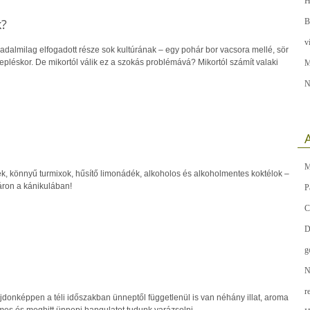
H
k?
B
v
adalmilag elfogadott része sok kultúrának – egy pohár bor vacsora mellé, sör
pléskor. De mikortól válik ez a szokás problémává? Mikortól számít valaki
M
N
A
M
ek, könnyű turmixok, hűsítő limonádék, alkoholos és alkoholmentes koktélok –
ron a kánikulában!
P
C
D
g
N
r
jdonképpen a téli időszakban ünneptől függetlenül is van néhány illat, aroma
es és meghitt ünnepi hangulatot tudunk varázsolni.