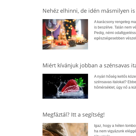
Nehéz elhinni, de idén másmilyen is
A karácsony rengeteg magy
is beszélve. Talán nem vé
Pedig, némi odafigyelésse
egészségesebben vészelh
Miért kívánjuk jobban a szénsavas it
A nyári hőség kellős köz
szénsavas italokat? Ebb
hőmérséklet, úgy nő a külö
Megfáztál? Itt a segítség!
Igaz, hogy a héten tombol
ha nem vigyázunk eléggé 