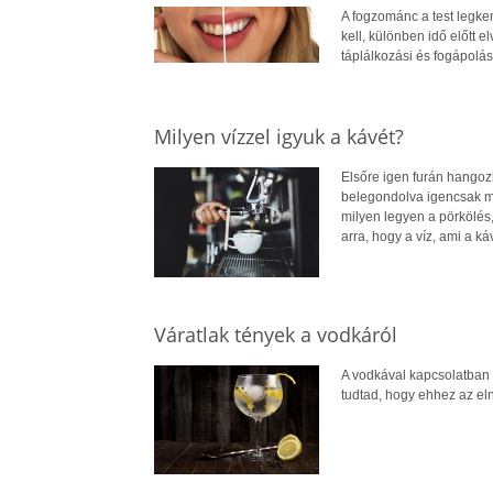
A fogzománc a test legke
kell, különben idő előtt 
táplálkozási és fogápolás
Milyen vízzel igyuk a kávét?
Elsőre igen furán hangozh
belegondolva igencsak me
milyen legyen a pörkölés,
arra, hogy a víz, ami a 
Váratlak tények a vodkáról
A vodkával kapcsolatban e
tudtad, hogy ehhez az e