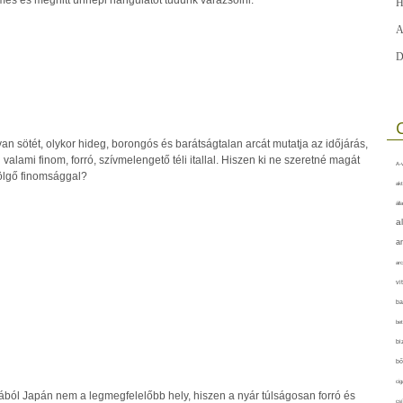
H
A
D
 sötét, olykor hideg, borongós és barátságtalan arcát mutatja az időjárás,
valami finom, forró, szívmelengető téli itallal. Hiszen ki ne szeretné magát
A-v
ölgő finomsággal?
akt
áll
a
a
arc
vi
ba
bet
bi
bő
cig
ól Japán nem a legmegfelelőbb hely, hiszen a nyár túlságosan forró és
csí