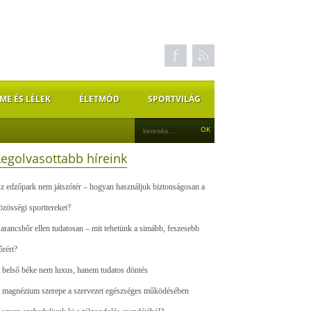
ME ÉS LÉLEK
ÉLETMÓD
SPORTVILÁG
Legolvasottabb híreink
z edzőpark nem játszótér – hogyan használjuk biztonságosan a
özösségi sporttereket?
arancsbőr ellen tudatosan – mit tehetünk a simább, feszesebb
őrért?
 belső béke nem luxus, hanem tudatos döntés
 magnézium szerepe a szervezet egészséges működésében