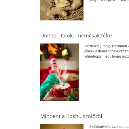
Ünnepi italok – nemcsak télre
Mostanság, hogy korábban van
jólesik esténként bekuckózni 
felmelegíteni egy bögre gőz
Mindent a Koshu szőlőről
Szőlőművelés szempontjáb