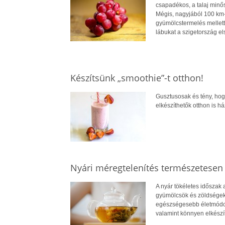
csapadékos, a talaj minős
Mégis, nagyjából 100 km
gyümölcstermelés mellett
lábukat a szigetország el
Készítsünk „smoothie”-t otthon!
Gusztusosak és tény, hogy
elkészíthetők otthon is há
Nyári méregtelenítés természetesen
A nyár tökéletes időszak a
gyümölcsök és zöldségek,
egészségesebb életmódot 
valamint könnyen elkészíth