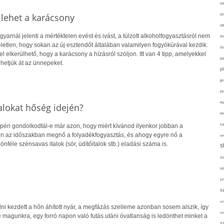
od
 lehet a karácsony
ol
ot
arnál jelenti a mértéktelen evést és ivást, a túlzott alkoholfogyasztásról nem
ön
letlen, hogy sokan az új esztendőt általában valamilyen fogyókúrával kezdik.
ős
l elkerülhető, hogy a karácsony a hízásról szóljon. Itt van 4 tipp, amelyekkel
pa
etjük át az ünnepeket.
p
pr
ps
re
alokat hőség idején?
re
epén gondolkodtál-e már azon, hogy miért kívánod ilyenkor jobban a
sa
en az időszakban megnő a folyadékfogyasztás, és ahogy egyre nő a
sor
nféle szénsavas italok (sör, üdítőitalok stb.) eladási száma is.
s
sü
sz
sz
s
szí
ni kezdett a hőn áhított nyár, a megfázás szelleme azonban sosem alszik, így
sz
magunkra, egy forró napon való futás utáni óvatlanság is ledönthet minket a
s