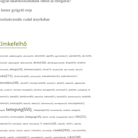
ogyan takarékoskodhatunk otthon az energiával?
 humor gyógyító ereje
iszfunkcionális család árnyékában
Címkefelhő
ajándék(95),
itamin(36),
adalékanyag(28),
adomány(26),
advent(40),
agy(80),
agyműködés(27),
akció(39),
alkohol(182),
ivitás(30),
alapanyag(30),
alkalmazás(28),
alkoholfogyasztás(36),
állapot(43),
állat(54),
allergia(122),
attartás(33),
állóképesség(42),
Alma(72),
almaecet(26),
aloe vera(33),
álom(34),
lvás(272),
alvászavar(66),
aminosav(33),
antibakteriális(42),
antibiotikum(47),
ntioxidáns(198),
anyagcsere(99),
anya(67),
anyuka(27),
apa(42),
ápolás(29),
applikáció(26),
ásványi anyag(111),
(29),
arcbőr(27),
ásványi anyagok(40),
asztma(47),
autó(46),
avokádó(36),
B-
tamin(41),
baba(82),
baktérium(89),
balaton(34),
baleset(51),
banán(53),
bántalmazás(24),
barát(48),
rátok(50),
barátság(58),
béke(29),
bélflóra(37),
bélrendszer(33),
bemelegítés(24),
beszélgetés(61),
betegség(550),
eg(34),
betegségek(39),
bevásárlás(28),
bicikli(25),
biológia(25),
bőr(221),
boldogság(125),
zalom(41),
biztonság(66),
bolt(31),
bor(36),
borogatás(28),
böjt(27),
C-vitamin(120),
rápolás(70),
brokkoli(29),
buli(24),
bűntudat(32),
cékla(28),
cél(57),
célok(30),
család(284),
aretta(38),
cikk(24),
Cink(24),
cipő(37),
citrom(61),
citromfű(26),
csecsemő(45),
cukor(194),
pés(26),
csoki(35),
csokoládé(71),
csomagolás(24),
csont(33),
csontritkulás(36),