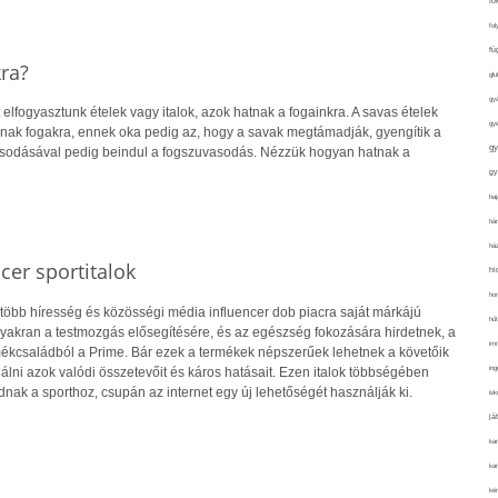
fo
fol
fü
ra?
glu
gy
 elfogyasztunk ételek vagy italok, azok hatnak a fogainkra. A savas ételek
gy
nak fogakra, ennek oka pedig az, hogy a savak megtámadják, gyengítik a
gy
sodásával pedig beindul a fogszuvasodás. Nézzük hogyan hatnak a
gy
haj
hán
ház
cer sportitalok
hi
ho
több híresség és közösségi média influencer dob piacra saját márkájú
hűt
gyakran a testmozgás elősegítésére, és az egészség fokozására hirdetnek, a
im
kcsaládból a Prime. Bár ezek a termékek népszerűek lehetnek a követőik
ing
lni azok valódi összetevőit és káros hatásait. Ezen italok többségében
ak a sporthoz, csupán az internet egy új lehetőségét használják ki.
isk
já
ka
kar
kér