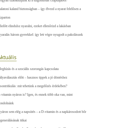
ogyan szabaduljunk ki a túlgondolás csapdájából?
alatoni kaland biztonságban – így élvezd a nyarat felelősen a
ízparton
ielőtt elindulsz nyaralni, ezeket ellenőrizd a lakásban
yaralás három gyerekkel: így lett végre nyugodt a pakolásunk
ktuális
eghízás és a szociális szorongás kapcsolata
ályaválasztás előtt – hasznos tippek a jó döntéshez
sontritkulás: mit tehetünk a megelőzés érdekében?
-vitamin nyáron is? Igen, és ennek több oka van, mint
ondolnánk
yáron sem elég a napsütés – a D-vitamin és a napkárosodott bőr
egenerálásának titkai