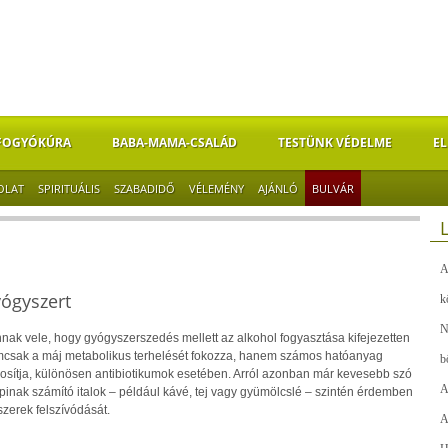
FOGYÓKÚRA
BABA-MAMA-CSALÁD
TESTÜNK VÉDELME
EL
OLAT
SPIRITUÁLIS
SZABADIDŐ
VÉLEMÉNY
AJÁNLÓ
BULVÁR
A
ógyszert
k
N
nak vele, hogy gyógyszerszedés mellett az alkohol fogyasztása kifejezetten
nemcsak a máj metabolikus terhelését fokozza, hanem számos hatóanyag
b
dosítja, különösen antibiotikumok esetében. Arról azonban már kevesebb szó
A
pinak számító italok – például kávé, tej vagy gyümölcslé – szintén érdemben
zerek felszívódását.
A