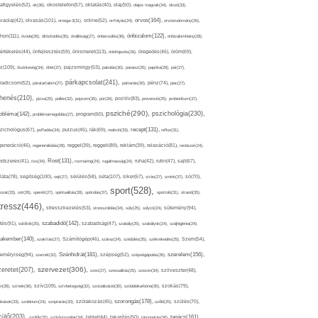
afigyelés(52),
ok(36),
okostelefon(57),
oktatás(40),
olaj(50),
olajos magvak(34),
olcsó(33),
olvasás(101),
orvos(164),
ívaolaj(42),
omega-3(31),
online(52),
orrfolyás(24),
orvostudomány(26),
thon(111),
önbizalom(122),
óvoda(26),
öltözködés(35),
önállóság(27),
önbecsülés(36),
önbizalomhiány(28),
önismeret(113),
értékelés(44),
önfejlesztés(59),
önkifejezés(26),
öregedés(46),
öröm(69),
z(109),
őszinteség(34),
ötlet(37),
pajzsmirigy(53),
pakolás(30),
panasz(25),
paprika(28),
pár(27),
párkapcsolat(241),
radicsom(52),
páratartalom(27),
pattanás(30),
pénz(74),
piac(27),
ihenés(210),
pizza(25),
pollen(32),
popcorn(35),
por(26),
pozitív(83),
prevenció(25),
probiotikum(37),
psziché(290),
pszichológia(230),
obléma(142),
problémamegoldás(27),
program(60),
recept(131),
zichológus(67),
puffadás(34),
pulzus(45),
rák(69),
reakció(33),
reflux(31),
generáció(46),
regenerálódás(28),
reggel(39),
reggeli(89),
reklám(39),
relaxáció(81),
rendszer(24),
Rost(131),
ndszeres(41),
rizs(34),
rozmaring(24),
rugalmasság(24),
ruha(42),
rutin(47),
sajt(67),
segítség(100),
séta(107),
láta(78),
sejt(27),
sérülés(58),
siker(67),
sírás(27),
smink(37),
só(70),
sport(528),
ozat(33),
sör(26),
spenót(27),
spiritualitás(28),
spórolás(37),
sportoló(31),
strand(35),
tressz(446),
sütemény(94),
stresszkezelés(53),
stresszoldás(34),
súly(25),
súlyzó(24),
szabadidő(142),
tés(91),
sütőtök(25),
szabadság(47),
szabály(25),
szabályok(24),
szájhigiénia(24),
akember(140),
szakítás(27),
Számítógép(46),
száraz(24),
szédülés(35),
székrekedés(25),
Szem(54),
Szénhidrát(181),
emélyiség(94),
szerelem(156),
szemét(32),
szépség(52),
szépségápolás(26),
szervezet(306),
zeretet(207),
szex(27),
szexualitás(25),
szezon(34),
szilveszter(48),
szív(109),
n(28),
színek(36),
szívbetegség(32),
szocializáció(30),
szódabikarbóna(35),
szokás(79),
szorongás(178),
okások(33),
szolárium(24),
szoptatás(33),
szórakozás(45),
szőlő(25),
szülés(70),
zülő(203),
tanács(161),
szülők(25),
szűrővizsgálat(34),
tablet(44),
takarítás(50),
támogatás(36),