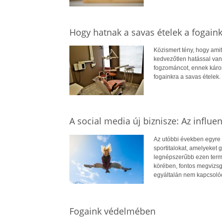
Hogy hatnak a savas ételek a fogaink
Közismert tény, hogy amit
kedvezőtlen hatással van
fogzománcot, ennek káro
fogainkra a savas ételek.
A social media új biznisze: Az influen
Az utóbbi években egyre 
sportitalokat, amelyeket 
legnépszerűbb ezen termé
körében, fontos megvizsgá
egyáltalán nem kapcsolódn
Fogaink védelmében