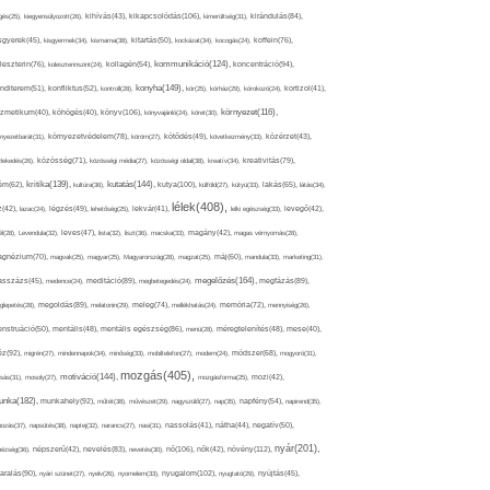
kikapcsolódás(106),
gés(25),
kiegyensúlyozott(26),
kihívás(43),
kimerültség(31),
kirándulás(84),
sgyerek(45),
kisgyermek(34),
kismama(38),
kitartás(50),
kockázat(34),
kocogás(24),
koffein(76),
kommunikáció(124),
koncentráció(94),
leszterin(76),
koleszterinszint(24),
kollagén(54),
konyha(149),
nditerem(51),
konfliktus(52),
kontroll(28),
kór(25),
kórház(29),
kórokozó(24),
kortizol(41),
könyv(106),
környezet(116),
zmetikum(40),
köhögés(40),
könyvajánló(24),
köret(30),
nyezetbarát(31),
környezetvédelem(78),
köröm(27),
kötődés(49),
következmény(33),
közérzet(43),
lekedés(26),
közösség(71),
közösségi média(27),
közösségi oldal(38),
kreatív(34),
kreativitás(79),
kritika(139),
kutatás(144),
kutya(100),
ém(62),
kultúra(36),
külföld(27),
kütyü(33),
lakás(65),
látás(34),
lélek(408),
z(42),
lazac(24),
légzés(49),
lehetőség(25),
lekvár(41),
lelki egészség(33),
levegő(42),
él(28),
Levendula(32),
leves(47),
lista(32),
liszt(36),
macska(33),
magány(42),
magas vérnyomás(28),
gnézium(70),
magvak(25),
magyar(25),
Magyarország(28),
magzat(25),
máj(60),
mandula(33),
marketing(31),
megelőzés(164),
sszázs(45),
medence(24),
meditáció(89),
megbetegedés(24),
megfázás(89),
glepetés(28),
megoldás(89),
melatonin(29),
meleg(74),
mellékhatás(24),
memória(72),
mennyiség(26),
nstruáció(50),
mentális(48),
mentális egészség(86),
menü(28),
méregtelenítés(48),
mese(40),
z(92),
migrén(27),
mindennapok(34),
minőség(33),
mobiltelefon(27),
modern(24),
módszer(68),
mogyoró(31),
mozgás(405),
motiváció(144),
sás(31),
mosoly(27),
mozgásforma(25),
mozi(42),
nka(182),
munkahely(92),
műtét(38),
művészet(29),
nagyszülő(27),
nap(35),
napfény(54),
napirend(35),
pozás(37),
napsütés(38),
naptej(32),
narancs(27),
nasi(31),
nassolás(41),
nátha(44),
negatív(50),
nyár(201),
nő(106),
növény(112),
hézség(36),
népszerű(42),
nevelés(83),
nevetés(30),
nők(42),
nyugalom(102),
aralás(90),
nyári szünet(27),
nyelv(26),
nyomelem(33),
nyugtató(29),
nyújtás(45),