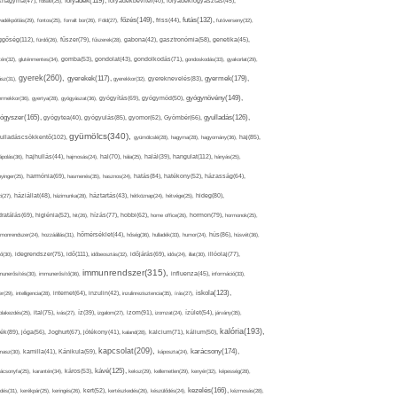
folyadék(119),
khagyma(47),
folsav(25),
folyadékbevitel(40),
folyadékfogyasztás(45),
főzés(149),
futás(132),
yadékpótlás(29),
fontos(25),
forralt bor(26),
Föld(27),
friss(44),
futóverseny(32),
ggőség(112),
fürdő(26),
fűszer(79),
fűszerek(28),
gabona(42),
gasztronómia(58),
genetika(45),
tén(32),
gluténmentes(34),
gomba(53),
gondolat(43),
gondolkodás(71),
gondoskodás(33),
gyakorlat(29),
gyerek(260),
gyermek(179),
gyerekek(117),
ász(31),
gyerekkor(32),
gyereknevelés(83),
gyógynövény(149),
ermekkor(36),
gyertya(28),
gyógyászat(36),
gyógyítás(69),
gyógymód(50),
ógyszer(165),
gyulladás(126),
gyógytea(40),
gyógyulás(85),
gyomor(62),
Gyömbér(66),
gyümölcs(340),
ulladáscsökkentő(102),
gyümölcslé(28),
hagyma(28),
hagyomány(36),
haj(85),
hangulat(112),
ápolás(36),
hajhullás(44),
hajmosás(24),
hal(70),
hála(25),
halál(39),
hányás(25),
yinger(25),
harmónia(69),
hasmenés(35),
hasznos(24),
hatás(84),
hatékony(52),
házasság(64),
i(27),
háziállat(48),
házimunka(28),
háztartás(43),
hétköznap(24),
hétvége(25),
hideg(80),
dratálás(69),
higiénia(52),
hit(26),
hízás(77),
hobbi(62),
home office(26),
hormon(79),
hormonok(25),
rmonrendszer(24),
hozzáállás(31),
hőmérséklet(44),
hőség(36),
hulladék(33),
humor(24),
hús(86),
húsvét(36),
idő(111),
ő(30),
idegrendszer(75),
időbeosztás(32),
időjárás(69),
idős(24),
illat(30),
illóolaj(77),
immunrendszer(315),
munerősítés(30),
immunerősítő(36),
influenza(45),
információ(33),
iskola(123),
er(29),
intelligencia(28),
internet(64),
inzulin(42),
inzulinrezisztencia(35),
írás(27),
olakezdés(25),
ital(75),
ivás(27),
íz(39),
izgalom(27),
izom(91),
izomzat(24),
ízület(54),
járvány(35),
kalória(193),
ték(89),
jóga(56),
Joghurt(67),
jótékony(41),
kaland(28),
kalcium(71),
kálium(50),
kapcsolat(209),
karácsony(174),
masz(30),
kamilla(41),
Kánikula(59),
káposzta(24),
kávé(125),
ácsonyfa(25),
karantén(34),
káros(53),
keksz(29),
kellemetlen(29),
kenyér(32),
képesség(28),
kezelés(166),
dés(31),
kerékpár(25),
keringés(26),
kert(52),
kertészkedés(26),
készülődés(24),
kézmosás(28),