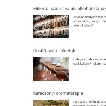
Mikortól számít valaki alkoholistána
Az alkoholfogyasztás társ
a barátokkal, pezsgő ünne
alkoholistának?
Hűsítő nyári koktélok
Hideg és ízletes smoothi
ezek kellenek nekünk nyá
Karácsonyi aromaterápia
Karácsony idején, de tula
melyekkel egészen kellem