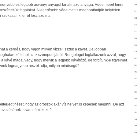
ményebb és legtöbb ásványi anyagot tartalmazó anyaga. Védelméért tenni
kié
elveszíthetjük fogainkat. A legerősebb védelmet is megbonthatják helytelen
ki
i szokásaink, erről lesz szó ma.
ko
ko
ko
kör
köz
at a kérdés, hogy vajon milyen vízzel isszuk a kávét. De jobban
kr
ghatározó lehet az íz szempontjából. Rengeteget foglalkozunk azzal, hogy
lá
 a kávé maga, vagy, hogy melyik a legjobb kávéfőző, de fordítunk-e figyelmet
kávénk legnagyobb részét adja, milyen minőségű?
lev
ma
ma
me
me
mé
lterjedt nézet, hogy az oroszok akár víz helyett is képesek meginni. De azt
mo
lnevezésének is van némi köze?
mu
na
ne
ny