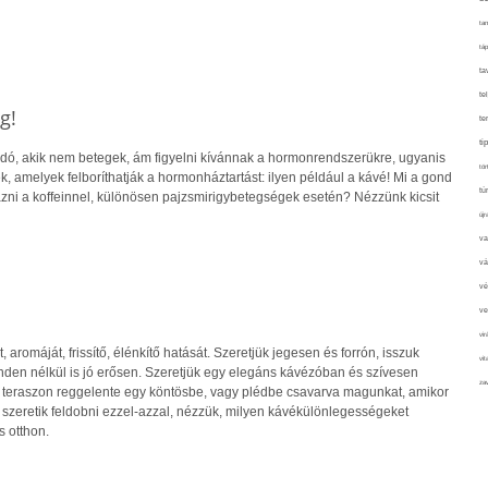
tan
táp
ta
te
g!
te
ti
ó, akik nem betegek, ám figyelni kívánnak a hormonrendszerükre, ugyanis
tör
, amelyek felboríthatják a hormonháztartást: ilyen például a kávé! Mi a gond
tú
yázni a koffeinnel, különösen pajzsmirigybetegségek esetén? Nézzünk kicsit
újr
va
vá
vé
ve
vir
, aromáját, frissítő, élénkítő hatását. Szeretjük jegesen és forrón, isszuk
vit
inden nélkül is jó erősen. Szeretjük egy elegáns kávézóban és szívesen
zav
 teraszon reggelente egy köntösbe, vagy plédbe csavarva magunkat, amikor
k szeretik feldobni ezzel-azzal, nézzük, milyen kávékülönlegességeket
s otthon.