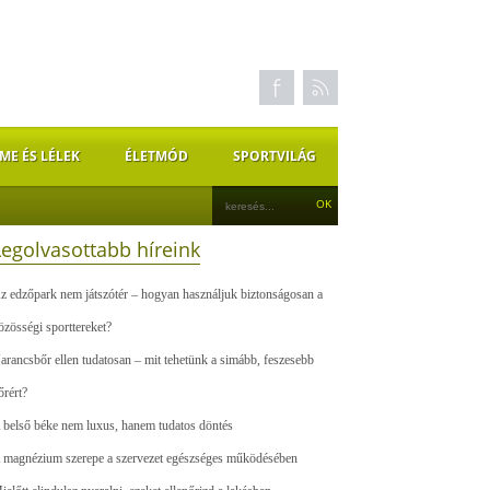
ME ÉS LÉLEK
ÉLETMÓD
SPORTVILÁG
Legolvasottabb híreink
z edzőpark nem játszótér – hogyan használjuk biztonságosan a
özösségi sporttereket?
arancsbőr ellen tudatosan – mit tehetünk a simább, feszesebb
őrért?
 belső béke nem luxus, hanem tudatos döntés
 magnézium szerepe a szervezet egészséges működésében