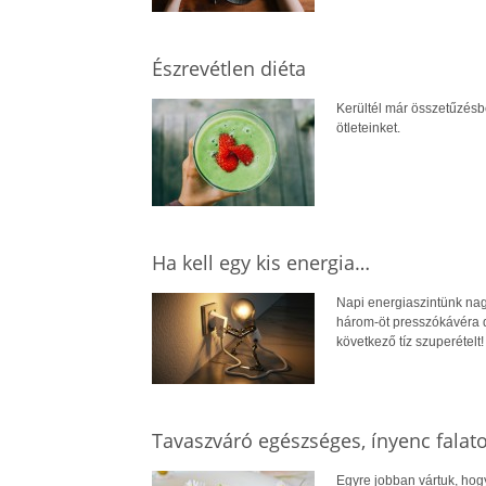
Észrevétlen diéta
Kerültél már összetűzés
ötleteinket.
Ha kell egy kis energia…
Napi energiaszintünk nag
három-öt presszókávéra dé
következő tíz szuperételt!
Tavaszváró egészséges, ínyenc falat
Egyre jobban vártuk, hogy