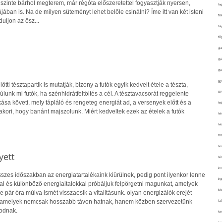
szinte bárhol megterem, már régóta előszeretettel fogyasztják nyersen,
fo
jában is. Na de milyen süteményt lehet belőle csinálni? Íme itt van két isteni
fo
duljon az ősz...
fol
fü
glu
gy
gy
gy
tti tésztapartik is mutatják, bizony a futók egyik kedvelt étele a tészta,
gy
lunk mi futók, ha szénhidrátfeltöltés a cél. A tésztavacsorát reggelente
a követi, mely tápláló és rengeteg energiát ad, a versenyek előtt és a
haj
akori, hogy banánt majszolunk. Miért kedveltek ezek az ételek a futók
hán
ház
hi
ho
yett
hűt
im
resszes időszakban az energiatartalékaink kiürülnek, pedig pont ilyenkor lenne
ing
al és különböző energiaitalokkal próbáljuk felpörgetni magunkat, amelyek
isk
de pár óra múlva ismét visszaesik a vitalitásunk. olyan energizálók erejét
 amelyek nemcsak hosszabb távon hatnak, hanem közben szervezetünk
já
odnak.
ka