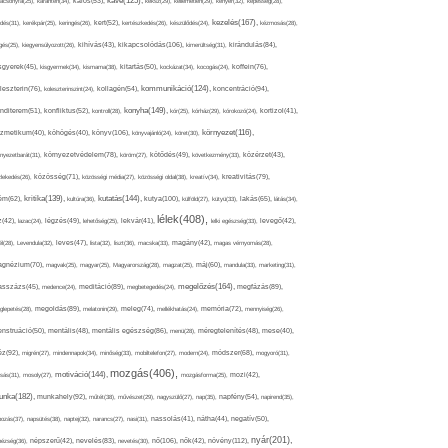
kávé(125),
ácsonyfa(25),
karantén(34),
káros(53),
keksz(29),
kellemetlen(29),
kenyér(32),
képesség(28),
kezelés(167),
dés(31),
kerékpár(25),
keringés(26),
kert(52),
kertészkedés(26),
készülődés(24),
kézmosás(28),
kikapcsolódás(106),
gés(25),
kiegyensúlyozott(26),
kihívás(43),
kimerültség(31),
kirándulás(84),
sgyerek(45),
kisgyermek(34),
kismama(38),
kitartás(50),
kockázat(34),
kocogás(24),
koffein(76),
kommunikáció(124),
koncentráció(94),
leszterin(76),
koleszterinszint(24),
kollagén(54),
konyha(149),
nditerem(51),
konfliktus(52),
kontroll(28),
kór(25),
kórház(29),
kórokozó(24),
kortizol(41),
könyv(106),
környezet(116),
zmetikum(40),
köhögés(40),
könyvajánló(24),
köret(30),
nyezetbarát(31),
környezetvédelem(78),
köröm(27),
kötődés(49),
következmény(33),
közérzet(43),
lekedés(26),
közösség(71),
közösségi média(27),
közösségi oldal(38),
kreatív(34),
kreativitás(79),
kritika(139),
kutatás(144),
kutya(100),
ém(62),
kultúra(36),
külföld(27),
kütyü(33),
lakás(65),
látás(34),
lélek(408),
z(42),
lazac(24),
légzés(49),
lehetőség(25),
lekvár(41),
lelki egészség(33),
levegő(42),
él(28),
Levendula(32),
leves(47),
lista(32),
liszt(36),
macska(33),
magány(42),
magas vérnyomás(28),
gnézium(70),
magvak(25),
magyar(25),
Magyarország(28),
magzat(25),
máj(60),
mandula(33),
marketing(31),
megelőzés(164),
sszázs(45),
medence(24),
meditáció(89),
megbetegedés(24),
megfázás(89),
glepetés(28),
megoldás(89),
melatonin(29),
meleg(74),
mellékhatás(24),
memória(72),
mennyiség(26),
nstruáció(50),
mentális(48),
mentális egészség(86),
menü(28),
méregtelenítés(48),
mese(40),
z(92),
migrén(27),
mindennapok(34),
minőség(33),
mobiltelefon(27),
modern(24),
módszer(68),
mogyoró(31),
mozgás(406),
motiváció(144),
sás(31),
mosoly(27),
mozgásforma(25),
mozi(42),
nka(182),
munkahely(92),
műtét(38),
művészet(29),
nagyszülő(27),
nap(35),
napfény(54),
napirend(35),
pozás(37),
napsütés(38),
naptej(32),
narancs(27),
nasi(31),
nassolás(41),
nátha(44),
negatív(50),
nyár(201),
nő(106),
növény(112),
hézség(36),
népszerű(42),
nevelés(83),
nevetés(30),
nők(42),