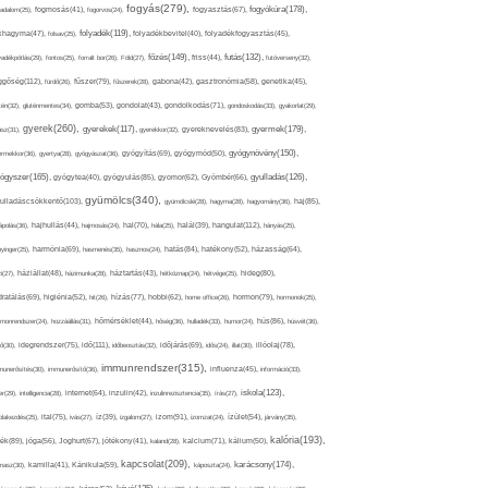
fogyás(279),
fogyókúra(178),
gadalom(25),
fogmosás(41),
fogorvos(24),
fogyasztás(67),
folyadék(119),
khagyma(47),
folsav(25),
folyadékbevitel(40),
folyadékfogyasztás(45),
főzés(149),
futás(132),
yadékpótlás(29),
fontos(25),
forralt bor(26),
Föld(27),
friss(44),
futóverseny(32),
ggőség(112),
fürdő(26),
fűszer(79),
fűszerek(28),
gabona(42),
gasztronómia(58),
genetika(45),
tén(32),
gluténmentes(34),
gomba(53),
gondolat(43),
gondolkodás(71),
gondoskodás(33),
gyakorlat(29),
gyerek(260),
gyermek(179),
gyerekek(117),
ász(31),
gyerekkor(32),
gyereknevelés(83),
gyógynövény(150),
ermekkor(36),
gyertya(28),
gyógyászat(36),
gyógyítás(69),
gyógymód(50),
ógyszer(165),
gyulladás(126),
gyógytea(40),
gyógyulás(85),
gyomor(62),
Gyömbér(66),
gyümölcs(340),
ulladáscsökkentő(103),
gyümölcslé(28),
hagyma(28),
hagyomány(36),
haj(85),
hangulat(112),
ápolás(36),
hajhullás(44),
hajmosás(24),
hal(70),
hála(25),
halál(39),
hányás(25),
yinger(25),
harmónia(69),
hasmenés(35),
hasznos(24),
hatás(84),
hatékony(52),
házasság(64),
i(27),
háziállat(48),
házimunka(28),
háztartás(43),
hétköznap(24),
hétvége(25),
hideg(80),
dratálás(69),
higiénia(52),
hit(26),
hízás(77),
hobbi(62),
home office(26),
hormon(79),
hormonok(25),
rmonrendszer(24),
hozzáállás(31),
hőmérséklet(44),
hőség(36),
hulladék(33),
humor(24),
hús(86),
húsvét(36),
idő(111),
ő(30),
idegrendszer(75),
időbeosztás(32),
időjárás(69),
idős(24),
illat(30),
illóolaj(78),
immunrendszer(315),
munerősítés(30),
immunerősítő(36),
influenza(45),
információ(33),
iskola(123),
er(29),
intelligencia(28),
internet(64),
inzulin(42),
inzulinrezisztencia(35),
írás(27),
olakezdés(25),
ital(75),
ivás(27),
íz(39),
izgalom(27),
izom(91),
izomzat(24),
ízület(54),
járvány(35),
kalória(193),
ték(89),
jóga(56),
Joghurt(67),
jótékony(41),
kaland(28),
kalcium(71),
kálium(50),
kapcsolat(209),
karácsony(174),
masz(30),
kamilla(41),
Kánikula(59),
káposzta(24),