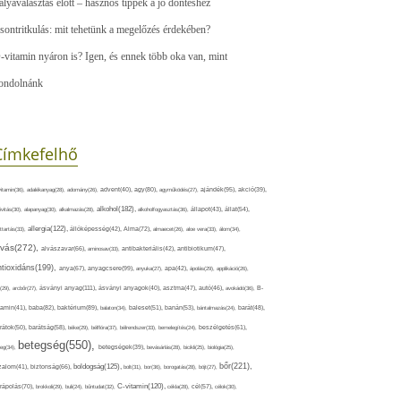
ályaválasztás előtt – hasznos tippek a jó döntéshez
sontritkulás: mit tehetünk a megelőzés érdekében?
-vitamin nyáron is? Igen, és ennek több oka van, mint
ondolnánk
Címkefelhő
ajándék(95),
itamin(36),
adalékanyag(28),
adomány(26),
advent(40),
agy(80),
agyműködés(27),
akció(39),
alkohol(182),
ivitás(30),
alapanyag(30),
alkalmazás(28),
alkoholfogyasztás(36),
állapot(43),
állat(54),
allergia(122),
attartás(33),
állóképesség(42),
Alma(72),
almaecet(26),
aloe vera(33),
álom(34),
lvás(272),
alvászavar(66),
aminosav(33),
antibakteriális(42),
antibiotikum(47),
ntioxidáns(199),
anyagcsere(99),
anya(67),
anyuka(27),
apa(42),
ápolás(29),
applikáció(26),
ásványi anyag(111),
(29),
arcbőr(27),
ásványi anyagok(40),
asztma(47),
autó(46),
avokádó(36),
B-
tamin(41),
baba(82),
baktérium(89),
balaton(34),
baleset(51),
banán(53),
bántalmazás(24),
barát(48),
rátok(50),
barátság(58),
béke(29),
bélflóra(37),
bélrendszer(33),
bemelegítés(24),
beszélgetés(61),
betegség(550),
eg(34),
betegségek(39),
bevásárlás(28),
bicikli(25),
biológia(25),
bőr(221),
boldogság(125),
zalom(41),
biztonság(66),
bolt(31),
bor(36),
borogatás(28),
böjt(27),
C-vitamin(120),
rápolás(70),
brokkoli(29),
buli(24),
bűntudat(32),
cékla(28),
cél(57),
célok(30),