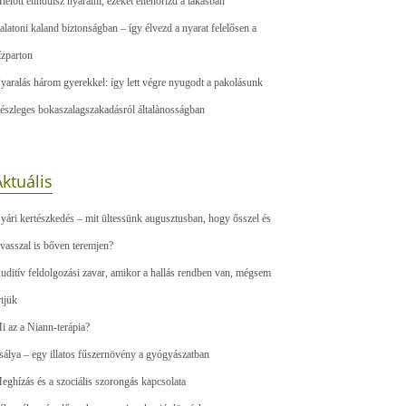
ielőtt elindulsz nyaralni, ezeket ellenőrizd a lakásban
alatoni kaland biztonságban – így élvezd a nyarat felelősen a
ízparton
yaralás három gyerekkel: így lett végre nyugodt a pakolásunk
észleges bokaszalagszakadásról általànosságban
ktuális
yári kertészkedés – mit ültessünk augusztusban, hogy ősszel és
avasszal is bőven teremjen?
uditív feldolgozási zavar, amikor a hallás rendben van, mégsem
rtjük
i az a Niann-terápia?
sálya – egy illatos fűszernövény a gyógyászatban
eghízás és a szociális szorongás kapcsolata