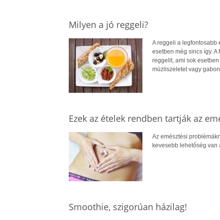
Milyen a jó reggeli?
A reggeli a legfontosabb é
esetben még sincs így. A 
reggelit, ami sok esetben
müzliszeletet vagy gabon
Ezek az ételek rendben tartják az em
Az emésztési problémákna
kevesebb lehetőség van a
Smoothie, szigorúan házilag!