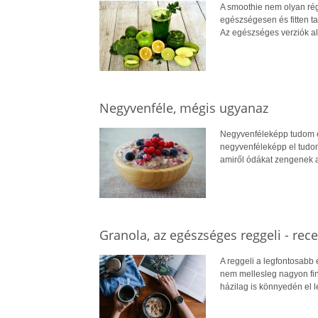
A smoothie nem olyan rég 
egészségesen és fitten ta
Az egészséges verziók ala
Negyvenféle, mégis ugyanaz
Negyvenféleképp tudom en
negyvenféleképp el tudom
amiről ódákat zengenek a
Granola, az egészséges reggeli - rec
A reggeli a legfontosabb 
nem mellesleg nagyon fino
házilag is könnyedén el le