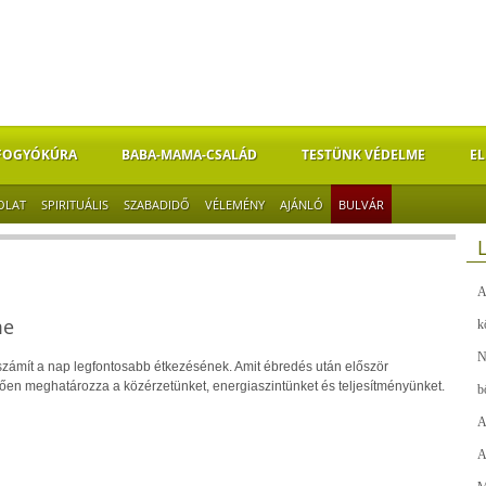
FOGYÓKÚRA
BABA-MAMA-CSALÁD
TESTÜNK VÉDELME
EL
OLAT
SPIRITUÁLIS
SZABADIDŐ
VÉLEMÉNY
AJÁNLÓ
BULVÁR
A
me
k
N
 számít a nap legfontosabb étkezésének. Amit ébredés után először
tően meghatározza a közérzetünket, energiaszintünket és teljesítményünket.
b
A
A