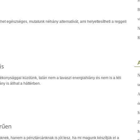
M
B
v
ehet egészséges, mutatunk néhány alternatívát, ami helyettesítheti a reggeli
N
R
A
is
N
ékonysággal küzdünk, talán nem a tavaszi energiahiány és nem is a téli
ny is állhat a háttérben.
t
A
é
M
Z
erűen
M
ek, hanem a pénztárcánknak is jót tesz, ha mi magunk készítjük el a