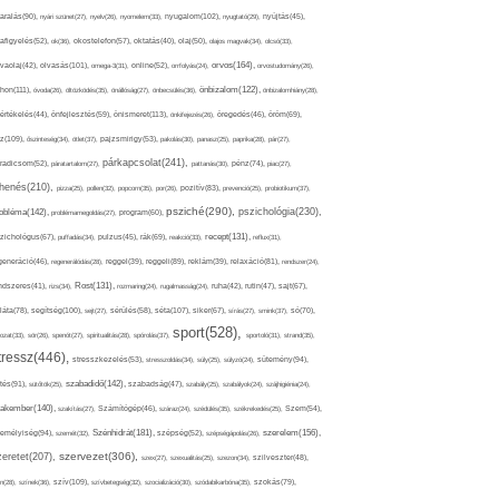
nyugalom(102),
aralás(90),
nyári szünet(27),
nyelv(26),
nyomelem(33),
nyugtató(29),
nyújtás(45),
afigyelés(52),
ok(36),
okostelefon(57),
oktatás(40),
olaj(50),
olajos magvak(34),
olcsó(33),
olvasás(101),
orvos(164),
ívaolaj(42),
omega-3(31),
online(52),
orrfolyás(24),
orvostudomány(26),
thon(111),
önbizalom(122),
óvoda(26),
öltözködés(35),
önállóság(27),
önbecsülés(36),
önbizalomhiány(28),
önismeret(113),
értékelés(44),
önfejlesztés(59),
önkifejezés(26),
öregedés(46),
öröm(69),
z(109),
őszinteség(34),
ötlet(37),
pajzsmirigy(53),
pakolás(30),
panasz(25),
paprika(28),
pár(27),
párkapcsolat(241),
radicsom(52),
páratartalom(27),
pattanás(30),
pénz(74),
piac(27),
ihenés(210),
pizza(25),
pollen(32),
popcorn(35),
por(26),
pozitív(83),
prevenció(25),
probiotikum(37),
psziché(290),
pszichológia(230),
obléma(142),
problémamegoldás(27),
program(60),
recept(131),
zichológus(67),
puffadás(34),
pulzus(45),
rák(69),
reakció(33),
reflux(31),
generáció(46),
regenerálódás(28),
reggel(39),
reggeli(89),
reklám(39),
relaxáció(81),
rendszer(24),
Rost(131),
ndszeres(41),
rizs(34),
rozmaring(24),
rugalmasság(24),
ruha(42),
rutin(47),
sajt(67),
segítség(100),
séta(107),
láta(78),
sejt(27),
sérülés(58),
siker(67),
sírás(27),
smink(37),
só(70),
sport(528),
ozat(33),
sör(26),
spenót(27),
spiritualitás(28),
spórolás(37),
sportoló(31),
strand(35),
tressz(446),
sütemény(94),
stresszkezelés(53),
stresszoldás(34),
súly(25),
súlyzó(24),
szabadidő(142),
tés(91),
sütőtök(25),
szabadság(47),
szabály(25),
szabályok(24),
szájhigiénia(24),
akember(140),
szakítás(27),
Számítógép(46),
száraz(24),
szédülés(35),
székrekedés(25),
Szem(54),
Szénhidrát(181),
emélyiség(94),
szerelem(156),
szemét(32),
szépség(52),
szépségápolás(26),
szervezet(306),
zeretet(207),
szex(27),
szexualitás(25),
szezon(34),
szilveszter(48),
szív(109),
n(28),
színek(36),
szívbetegség(32),
szocializáció(30),
szódabikarbóna(35),
szokás(79),