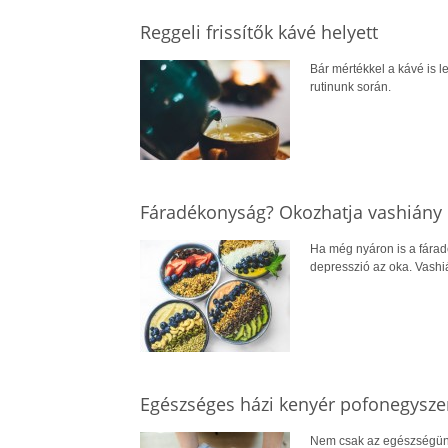
Reggeli frissítők kávé helyett
Bár mértékkel a kávé is l
rutinunk során.
Fáradékonyság? Okozhatja vashiány 
Ha még nyáron is a fárad
depresszió az oka. Vashiá
Egészséges házi kenyér pofonegysz
Nem csak az egészségünkn