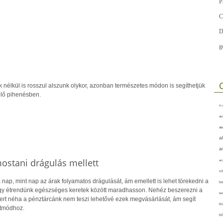
P
C
D
g
 nélkül is rosszul alszunk olykor, azonban természetes módon is segíthetjük
elő pihenésben.
A-v
akt
áll
a
a
ostani drágulás mellett
arc
vi
nap, mint nap az árak folyamatos drágulását, ám emellett is lehet törekedni a
ba
ogy étrendünk egészséges keretek között maradhasson. Nehéz beszerezni a
bet
ert néha a pénztárcánk nem teszi lehetővé ezek megvásárlását, ám segít
bi
etmódhoz.
bő