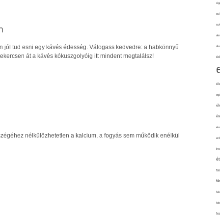
cig
csí
cuk
n
de
 jól tud esni egy kávés édesség. Válogass kedvedre: a habkönnyű
div
tekercsen át a kávés kókuszgolyóig itt mindent megtalálsz!
éd
él
eg
él
él
elv
zégéhez nélkülözhetetlen a kalcium, a fogyás sem működik enélkül
erd
int
é
fa
fá
fel
fel
fe