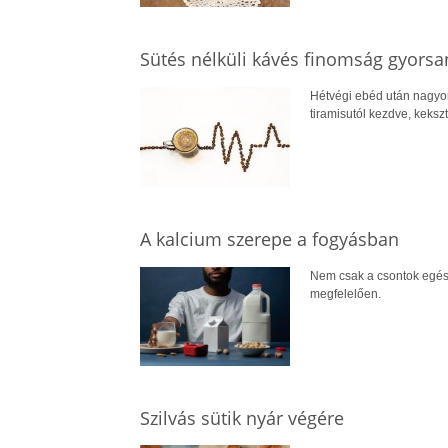
Sütés nélküli kávés finomság gyorsa
Hétvégi ebéd után nagyon
tiramisutól kezdve, keksz
A kalcium szerepe a fogyásban
Nem csak a csontok egés
megfelelően.
Szilvás sütik nyár végére