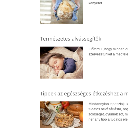
kenyeret.
Természetes alvássegítők
Előfordul, hogy minden ok
szervezetünket a megfel
Tippek az egészséges étkezéshez a m
Mindannyian tapasztaljuk 
tudatos bevásárlásra, h
zöldséget, gyümölcsöt, m
néhány tipp a tudatos él