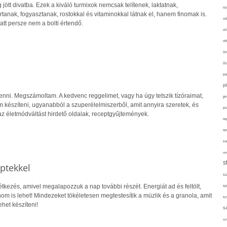
jött divatba. Ezek a kiváló turmixok nemcsak telítenek, laktatnak,
ny
rtanak, fogyasztanak, rostokkal és vitaminokkal látnak el, hanem finomak is.
od
tt persze nem a bolti értendő.
ol
ot
ön
ős
pa
p
ni. Megszámoltam. A kedvenc reggelimet, vagy ha úgy tetszik tízóraimat,
pr
 készíteni, ugyanabból a szuperélelmiszerből, amit annyira szeretek, és
ps
z életmódváltást hirdető oldalak, receptgyűjtemények.
re
re
sa
sor
s
eptekkel
sü
étkezés, amivel megalapozzuk a nap további részét. Energiát ad és feltölt,
sz
m is lehet! Mindezeket tökéletesen megtestesítik a müzlik és a granola, amit
sz
het készíteni!
s
szí