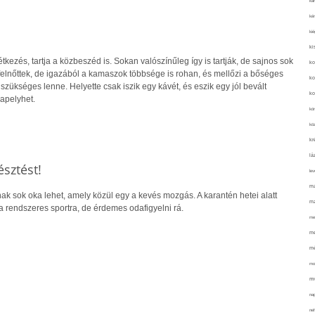
kar
kér
kié
ki
tkezés, tartja a közbeszéd is. Sokan valószínűleg így is tartják, de sajnos sok
ko
felnőttek, de igazából a kamaszok többsége is rohan, és mellőzi a bőséges
ko
 szükséges lenne. Helyette csak iszik egy kávét, és eszik egy jól bevált
ko
apelyhet.
kör
köz
kr
lá
észtést!
lev
ma
k sok oka lehet, amely közül egy a kevés mozgás. A karantén hetei alatt
ma
 rendszeres sportra, de érdemes odafigyelni rá.
me
me
mé
mo
mu
na
ne