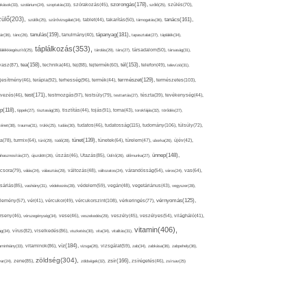
szorongás(178),
okások(33),
szolárium(24),
szoptatás(33),
szórakozás(45),
szőlő(25),
szülés(70),
zülő(203),
tanács(161),
szülők(25),
szűrővizsgálat(34),
tablet(44),
takarítás(50),
támogatás(36),
tápanyag(181),
tanulás(159),
ár(36),
tánc(26),
tanulmány(40),
tapasztalat(27),
táplálék(34),
táplálkozás(353),
lálékkiegészítő(25),
tárolás(29),
társ(27),
társadalom(50),
társaság(31),
tea(158),
tél(153),
vasz(87),
technika(46),
tej(88),
tejtermék(60),
telefon(49),
televízió(31),
terápia(92),
terhesség(96),
természet(129),
természetes(103),
ljesítmény(46),
termék(44),
test(171),
testmozgás(97),
rvezés(46),
testsúly(79),
testtartás(27),
tészta(39),
tevékenység(44),
pp(118),
tippek(27),
tisztaság(35),
tisztítás(44),
tojás(91),
torna(43),
torokfájás(32),
törődés(27),
tudatosság(115),
tudomány(106),
ténet(38),
trauma(31),
trükk(25),
tudás(30),
tudatos(46),
túlsúly(72),
tünet(139),
ra(78),
turmix(64),
túró(29),
tüdő(28),
tünetek(64),
türelem(47),
uborka(26),
újév(42),
ünnep(148),
ahasznosítás(37),
újszülött(26),
úszás(46),
Utazás(85),
Üdítő(26),
ülőmunka(27),
csora(79),
válás(24),
választás(29),
változás(48),
változatos(24),
várandósság(54),
város(24),
vas(64),
sárlás(85),
vashiány(31),
védekezés(28),
védelem(59),
vegán(48),
vegetáriánus(43),
vegyszer(28),
vércukorszint(108),
vérnyomás(125),
lemény(57),
vér(41),
vércukor(49),
vérkeringés(77),
rseny(46),
vérszegénység(34),
vese(46),
veszekedés(29),
veszély(45),
veszélyes(54),
világháló(41),
vitamin(406),
ág(34),
vírus(82),
viselkedés(86),
viszketés(30),
vita(34),
vitalitás(31),
víz(184),
aminhiány(33),
vitaminok(86),
vizsga(26),
vizsgálat(59),
zab(34),
zabkása(36),
zabpehely(36),
zöldség(304),
zsír(166),
ar(24),
zene(85),
zöldségek(32),
zsírégetés(46),
zsírsav(25)