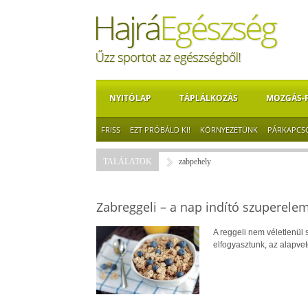
NYITÓLAP
TÁPLÁLKOZÁS
MOZGÁS-
FRISS
EZT PRÓBÁLD KI!
KÖRNYEZETÜNK
PÁRKAPCS
TALÁLATOK
zabpehely
Zabreggeli – a nap indító szuperele
A reggeli nem véletlenül
elfogyasztunk, az alapve