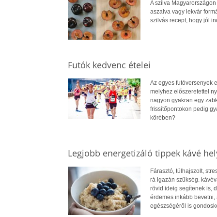
A szilva Magyarországon 
aszalva vagy lekvár formá
szilvás recept, hogy jól in
Futók kedvenc ételei
Az egyes futóversenyek elő
melyhez előszeretettel nyú
nagyon gyakran egy zabkás
frissítőpontokon pedig gy
körében?
Legjobb energetizáló tippek kávé hel
Fárasztó, túlhajszolt, st
rá igazán szükség. kávév
rövid ideig segítenek is, 
érdemes inkább bevetni,
egészségéről is gondosk