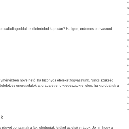
sz
s
tan
táp
ta
be családtagoddal az életmódod kapcsán? Ha igen, érdemes elolvasnod
te
te
ti
tör
tú
újr
va
vá
ymértékben növelhető, ha bizonyos ételeket fogyasztunk. Nincs szükség
vé
lelőtt és energiaitalokra, drága étrend-kiegészítőkre, elég, ha kipróbáljuk a
ve
vir
vit
zav
ok
 rügyet bontsanak a fák, elődugják fejüket az első virágok! Jó hír, hogy a