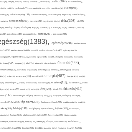
család(284),
aretta(38),
cikk(24),
Cink(24),
cipő(37),
citrom(61),
citromfű(26),
csecsemő(45),
cukor(194),
pés(26),
csoki(35),
csokoládé(71),
csomagolás(24),
csont(33),
csontritkulás(36),
cukorbetegség(137),
orbeteg(25),
cukormentes(69),
D-vitamin(53),
daganat(36),
dekoráció(41),
diéta(395),
depresszió(199),
mencia(34),
desszert(67),
diagnózis(28),
diák(24),
dió(50),
dohányzás(92),
at(38),
döntés(58),
drága(26),
duzzanat(27),
E-vitamin(25),
eb(26),
ebéd(57),
ecet(38),
edzés(267),
édesség(141),
es(42),
édesítőszer(43),
edzőterem(42),
egészség(1383),
egészséges(246),
egészséges
etmód(100),
egészséges táplálkozás(45),
egészségmegőrzés(43),
egészségtelen(32),
észségügy(27),
egyensúly(63),
egyetem(30),
egyszerű(31),
éhes(30),
éhség(38),
éjszaka(33),
ekcéma(26),
életmód(444),
elmiszer(142),
élet(114),
elengedés(29),
életkor(30),
életminőség(30),
etmódváltás(109),
elhízás(110),
elme(93),
életvitel(28),
elfogadás(30),
élmény(55),
előny(37),
energia(487),
emésztés(167),
árás(32),
ember(38),
empátia(43),
Energiaital(29),
eper(30),
érzelem(211),
ő(36),
eredmény(47),
erő(36),
érrendszer(36),
érzékenység(36),
érzelmek(42),
érzelmi
étkezés(412),
étel(228),
elligencia(28),
érzés(39),
esemény(27),
eszköz(28),
ételek(39),
trend(194),
evés(92),
étrendkiegészítő(47),
étterem(24),
étvágy(34),
Európa(28),
évszak(28),
fájdalom(308),
cebook(42),
fahéj(43),
fájdalomcsillapító(39),
fáradékonyság(30),
fáradt(28),
fehérje(198),
radtság(117),
fejfájás(93),
fejlődés(143),
fejlesztés(44),
feladat(46),
félelem(115),
dolgozás(24),
felelősség(62),
felnőtt(66),
felszívódás(56),
féltékenység(26),
fertőzés(101),
töltődés(29),
fenntarthatóság(29),
fény(36),
fényvédelem(28),
férfi(86),
fertőtlenítés(31),
film(111),
szültség(82),
fiatal(39),
figyelem(69),
finom(26),
fitt(34),
fittség(34),
fizikai(25),
fog(51),