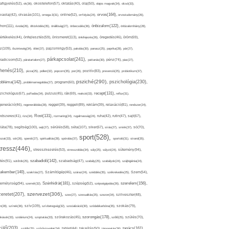
afigyelés(52),
ok(36),
okostelefon(57),
oktatás(40),
olaj(50),
olajos magvak(34),
olcsó(33),
olvasás(101),
orvos(164),
ívaolaj(42),
omega-3(31),
online(52),
orrfolyás(24),
orvostudomány(26),
thon(111),
önbizalom(122),
óvoda(26),
öltözködés(35),
önállóság(27),
önbecsülés(36),
önbizalomhiány(28),
önismeret(113),
értékelés(44),
önfejlesztés(59),
önkifejezés(26),
öregedés(46),
öröm(69),
z(109),
őszinteség(34),
ötlet(37),
pajzsmirigy(53),
pakolás(30),
panasz(25),
paprika(28),
pár(27),
párkapcsolat(241),
radicsom(52),
páratartalom(27),
pattanás(30),
pénz(74),
piac(27),
ihenés(210),
pizza(25),
pollen(32),
popcorn(35),
por(26),
pozitív(83),
prevenció(25),
probiotikum(37),
psziché(290),
pszichológia(230),
obléma(142),
problémamegoldás(27),
program(60),
recept(131),
zichológus(67),
puffadás(34),
pulzus(45),
rák(69),
reakció(33),
reflux(31),
generáció(46),
regenerálódás(28),
reggel(39),
reggeli(89),
reklám(39),
relaxáció(81),
rendszer(24),
Rost(131),
ndszeres(41),
rizs(34),
rozmaring(24),
rugalmasság(24),
ruha(42),
rutin(47),
sajt(67),
segítség(100),
séta(107),
láta(78),
sejt(27),
sérülés(58),
siker(67),
sírás(27),
smink(37),
só(70),
sport(528),
ozat(33),
sör(26),
spenót(27),
spiritualitás(28),
spórolás(37),
sportoló(31),
strand(35),
tressz(446),
sütemény(94),
stresszkezelés(53),
stresszoldás(34),
súly(25),
súlyzó(24),
szabadidő(142),
tés(91),
sütőtök(25),
szabadság(47),
szabály(25),
szabályok(24),
szájhigiénia(24),
akember(140),
szakítás(27),
Számítógép(46),
száraz(24),
szédülés(35),
székrekedés(25),
Szem(54),
Szénhidrát(181),
emélyiség(94),
szerelem(156),
szemét(32),
szépség(52),
szépségápolás(26),
szervezet(306),
zeretet(207),
szex(27),
szexualitás(25),
szezon(34),
szilveszter(48),
szív(109),
n(28),
színek(36),
szívbetegség(32),
szocializáció(30),
szódabikarbóna(35),
szokás(79),
szorongás(178),
okások(33),
szolárium(24),
szoptatás(33),
szórakozás(45),
szőlő(25),
szülés(70),
zülő(203),
tanács(161),
szülők(25),
szűrővizsgálat(34),
tablet(44),
takarítás(50),
támogatás(36),