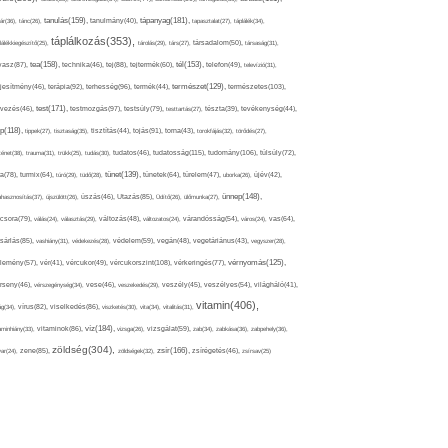
tápanyag(181),
tanulás(159),
ár(36),
tánc(26),
tanulmány(40),
tapasztalat(27),
táplálék(34),
táplálkozás(353),
lálékkiegészítő(25),
tárolás(29),
társ(27),
társadalom(50),
társaság(31),
tea(158),
tél(153),
vasz(87),
technika(46),
tej(88),
tejtermék(60),
telefon(49),
televízió(31),
terápia(92),
terhesség(96),
természet(129),
természetes(103),
ljesítmény(46),
termék(44),
test(171),
testmozgás(97),
rvezés(46),
testsúly(79),
testtartás(27),
tészta(39),
tevékenység(44),
pp(118),
tippek(27),
tisztaság(35),
tisztítás(44),
tojás(91),
torna(43),
torokfájás(32),
törődés(27),
tudatosság(115),
tudomány(106),
ténet(38),
trauma(31),
trükk(25),
tudás(30),
tudatos(46),
túlsúly(72),
tünet(139),
ra(78),
turmix(64),
túró(29),
tüdő(28),
tünetek(64),
türelem(47),
uborka(26),
újév(42),
ünnep(148),
ahasznosítás(37),
újszülött(26),
úszás(46),
Utazás(85),
Üdítő(26),
ülőmunka(27),
csora(79),
válás(24),
választás(29),
változás(48),
változatos(24),
várandósság(54),
város(24),
vas(64),
sárlás(85),
vashiány(31),
védekezés(28),
védelem(59),
vegán(48),
vegetáriánus(43),
vegyszer(28),
vércukorszint(108),
vérnyomás(125),
lemény(57),
vér(41),
vércukor(49),
vérkeringés(77),
rseny(46),
vérszegénység(34),
vese(46),
veszekedés(29),
veszély(45),
veszélyes(54),
világháló(41),
vitamin(406),
ág(34),
vírus(82),
viselkedés(86),
viszketés(30),
vita(34),
vitalitás(31),
víz(184),
aminhiány(33),
vitaminok(86),
vizsga(26),
vizsgálat(59),
zab(34),
zabkása(36),
zabpehely(36),
zöldség(304),
zsír(166),
ar(24),
zene(85),
zöldségek(32),
zsírégetés(46),
zsírsav(25)