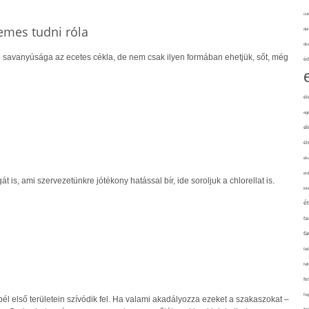
cuk
emes tudni róla
de
div
 savanyúsága az ecetes cékla, de nem csak ilyen formában ehetjük, sőt, még
éd
él
eg
él
él
elv
erd
t is, ami szervezetünkre jótékony hatással bír, ide soroljuk a chlorellat is.
int
é
fa
fá
fel
fel
fe
fo
l első területein szívódik fel. Ha valami akadályozza ezeket a szakaszokat –