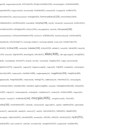
kikapcsolódás(106),
gés(25),
kiegyensúlyozott(26),
kihívás(43),
kimerültség(31),
kirándulás(84),
sgyerek(45),
kisgyermek(34),
kismama(38),
kitartás(50),
kockázat(34),
kocogás(24),
koffein(76),
kommunikáció(124),
koncentráció(94),
leszterin(76),
koleszterinszint(24),
kollagén(54),
konyha(149),
nditerem(51),
konfliktus(52),
kontroll(28),
kór(25),
kórház(29),
kórokozó(24),
kortizol(41),
könyv(106),
környezet(116),
zmetikum(40),
köhögés(40),
könyvajánló(24),
köret(30),
nyezetbarát(31),
környezetvédelem(78),
köröm(27),
kötődés(49),
következmény(33),
közérzet(43),
lekedés(26),
közösség(71),
közösségi média(27),
közösségi oldal(38),
kreatív(34),
kreativitás(79),
kritika(139),
kutatás(144),
kutya(100),
ém(62),
kultúra(36),
külföld(27),
kütyü(33),
lakás(65),
látás(34),
lélek(408),
z(42),
lazac(24),
légzés(49),
lehetőség(25),
lekvár(41),
lelki egészség(33),
levegő(42),
él(28),
Levendula(32),
leves(47),
lista(32),
liszt(36),
macska(33),
magány(42),
magas vérnyomás(28),
gnézium(70),
magvak(25),
magyar(25),
Magyarország(28),
magzat(25),
máj(60),
mandula(33),
marketing(31),
megelőzés(164),
sszázs(45),
medence(24),
meditáció(89),
megbetegedés(24),
megfázás(89),
glepetés(28),
megoldás(89),
melatonin(29),
meleg(74),
mellékhatás(24),
memória(72),
mennyiség(26),
nstruáció(50),
mentális(48),
mentális egészség(86),
menü(28),
méregtelenítés(48),
mese(40),
z(92),
migrén(27),
mindennapok(34),
minőség(33),
mobiltelefon(27),
modern(24),
módszer(68),
mogyoró(31),
mozgás(405),
motiváció(144),
sás(31),
mosoly(27),
mozgásforma(25),
mozi(42),
nka(182),
munkahely(92),
műtét(38),
művészet(29),
nagyszülő(27),
nap(35),
napfény(54),
napirend(35),
pozás(37),
napsütés(38),
naptej(32),
narancs(27),
nasi(31),
nassolás(41),
nátha(44),
negatív(50),
nyár(201),
nő(106),
növény(112),
hézség(36),
népszerű(42),
nevelés(83),
nevetés(30),
nők(42),
nyugalom(102),
aralás(90),
nyári szünet(27),
nyelv(26),
nyomelem(33),
nyugtató(29),
nyújtás(45),