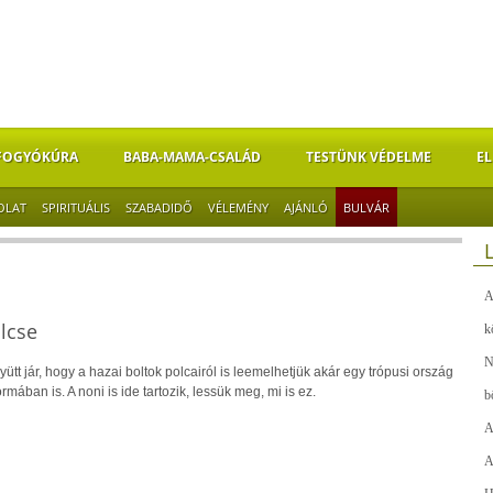
FOGYÓKÚRA
BABA-MAMA-CSALÁD
TESTÜNK VÉDELME
EL
OLAT
SPIRITUÁLIS
SZABADIDŐ
VÉLEMÉNY
AJÁNLÓ
BULVÁR
A
lcse
k
N
gyütt jár, hogy a hazai boltok polcairól is leemelhetjük akár egy trópusi ország
mában is. A noni is ide tartozik, lessük meg, mi is ez.
b
A
A