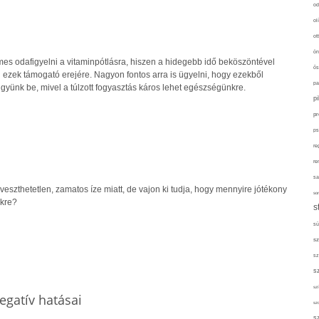
od
ol
ot
ön
es odafigyelni a vitaminpótlásra, hiszen a hidegebb idő beköszöntével
ős
zek támogató erejére. Nagyon fontos arra is ügyelni, hogy ezekből
pa
gyünk be, mivel a túlzott fogyasztás káros lehet egészségünkre.
p
pr
ps
re
re
sa
éveszthetetlen, zamatos íze miatt, de vajon ki tudja, hogy mennyire jótékony
sor
nkre?
s
sü
sz
sz
s
szí
egatív hatásai
sz
s