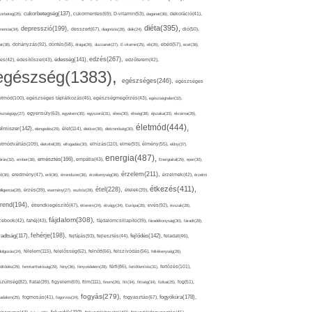
cukorbetegség(137),
orbeteg(25),
cukormentes(69),
D-vitamin(53),
daganat(36),
dekoráció(41),
diéta(395),
depresszió(199),
mencia(34),
desszert(67),
diagnózis(28),
diák(24),
dió(50),
dohányzás(92),
at(38),
döntés(58),
drága(26),
duzzanat(27),
E-vitamin(25),
eb(26),
ebéd(57),
ecet(38),
edzés(267),
édesség(141),
es(42),
édesítőszer(43),
edzőterem(42),
egészség(1383),
egészséges(246),
egészséges
etmód(100),
egészséges táplálkozás(45),
egészségmegőrzés(43),
egészségtelen(32),
észségügy(27),
egyensúly(63),
egyetem(30),
egyszerű(31),
éhes(30),
éhség(38),
éjszaka(33),
ekcéma(26),
életmód(444),
elmiszer(142),
élet(114),
elengedés(29),
életkor(30),
életminőség(30),
etmódváltás(109),
elhízás(110),
elme(93),
életvitel(28),
elfogadás(30),
élmény(55),
előny(37),
energia(487),
emésztés(166),
árás(32),
ember(38),
empátia(43),
Energiaital(29),
eper(30),
érzelem(211),
ő(36),
eredmény(47),
erő(36),
érrendszer(36),
érzékenység(36),
érzelmek(42),
érzelmi
étkezés(411),
étel(228),
elligencia(28),
érzés(39),
esemény(27),
eszköz(28),
ételek(39),
trend(194),
evés(92),
étrendkiegészítő(47),
étterem(24),
étvágy(34),
Európa(28),
évszak(28),
fájdalom(308),
cebook(42),
fahéj(43),
fájdalomcsillapító(39),
fáradékonyság(30),
fáradt(28),
fehérje(198),
radtság(117),
fejfájás(93),
fejlődés(142),
fejlesztés(44),
feladat(46),
félelem(115),
dolgozás(24),
felelősség(62),
felnőtt(66),
felszívódás(56),
féltékenység(26),
fertőzés(101),
töltődés(29),
fenntarthatóság(29),
fény(36),
fényvédelem(28),
férfi(86),
fertőtlenítés(31),
film(111),
szültség(82),
fiatal(39),
figyelem(69),
finom(26),
fitt(34),
fittség(34),
fizikai(25),
fog(51),
fogyás(279),
fogyókúra(178),
gadalom(25),
fogmosás(41),
fogorvos(24),
fogyasztás(67),