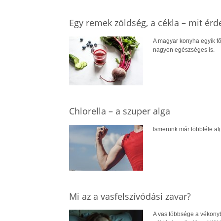
Egy remek zöldség, a cékla – mit érd
A magyar konyha egyik fő
nagyon egészséges is.
Chlorella – a szuper alga
Ismerünk már többféle algá
Mi az a vasfelszívódási zavar?
A vas többsége a vékonybé