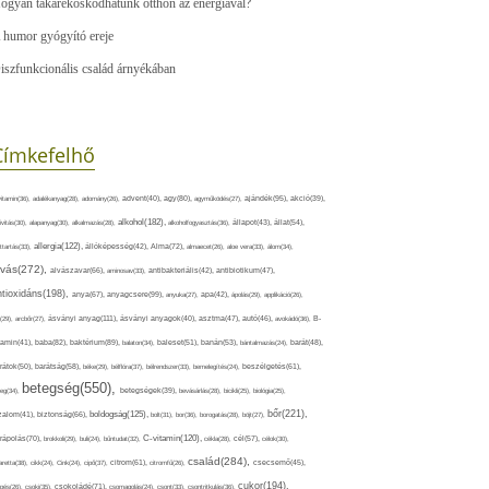
ogyan takarékoskodhatunk otthon az energiával?
 humor gyógyító ereje
iszfunkcionális család árnyékában
Címkefelhő
ajándék(95),
itamin(36),
adalékanyag(28),
adomány(26),
advent(40),
agy(80),
agyműködés(27),
akció(39),
alkohol(182),
ivitás(30),
alapanyag(30),
alkalmazás(28),
alkoholfogyasztás(36),
állapot(43),
állat(54),
allergia(122),
attartás(33),
állóképesség(42),
Alma(72),
almaecet(26),
aloe vera(33),
álom(34),
lvás(272),
alvászavar(66),
aminosav(33),
antibakteriális(42),
antibiotikum(47),
ntioxidáns(198),
anyagcsere(99),
anya(67),
anyuka(27),
apa(42),
ápolás(29),
applikáció(26),
ásványi anyag(111),
(29),
arcbőr(27),
ásványi anyagok(40),
asztma(47),
autó(46),
avokádó(36),
B-
tamin(41),
baba(82),
baktérium(89),
balaton(34),
baleset(51),
banán(53),
bántalmazás(24),
barát(48),
rátok(50),
barátság(58),
béke(29),
bélflóra(37),
bélrendszer(33),
bemelegítés(24),
beszélgetés(61),
betegség(550),
eg(34),
betegségek(39),
bevásárlás(28),
bicikli(25),
biológia(25),
bőr(221),
boldogság(125),
zalom(41),
biztonság(66),
bolt(31),
bor(36),
borogatás(28),
böjt(27),
C-vitamin(120),
rápolás(70),
brokkoli(29),
buli(24),
bűntudat(32),
cékla(28),
cél(57),
célok(30),
család(284),
aretta(38),
cikk(24),
Cink(24),
cipő(37),
citrom(61),
citromfű(26),
csecsemő(45),
cukor(194),
pés(26),
csoki(35),
csokoládé(71),
csomagolás(24),
csont(33),
csontritkulás(36),