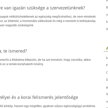
H
re van igazán szüksége a szervezetünknek?
B
v
anyagok nélkülözhetetlenek az egészség megőrzéséhez, de nem mindenki
or, az életmód, a hormonális változások és még a nemünk is befolyásolja,
M
 van nagyobb szükségünk.
N
A
, te ismered?
M
merős a földialma kifejezés, de ha azt mondom, hogy csicsóka, akkor
k ez a remek konyhakerti növény.
P
C
D
g
N
élyei és a korai felismerés jelentősége
r
ló kórkép, hanem egy mögöttes, gyakran súlyos egészségügyi probléma