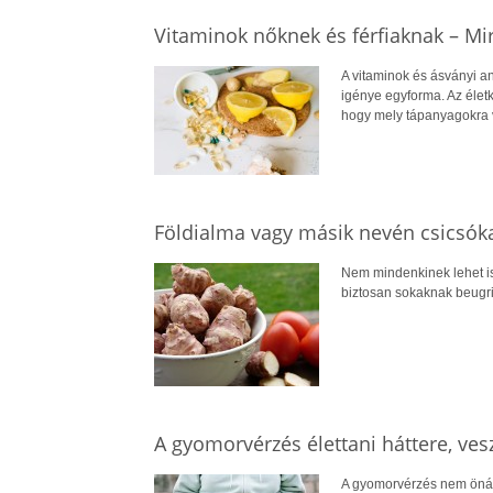
Vitaminok nőknek és férfiaknak – Mi
A vitaminok és ásványi 
igénye egyforma. Az életk
hogy mely tápanyagokra
Földialma vagy másik nevén csicsóka
Nem mindenkinek lehet is
biztosan sokaknak beugri
A gyomorvérzés élettani háttere, vesz
A gyomorvérzés nem önál