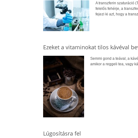
A transzferin szaturáció 
felelős fehérje, a transzf
fejezi ki azt, hogy a tran
Ezeket a vitaminokat tilos kávéval be
Semmi gond a teával, a kávév
amikor a reggeli tea, vagy ká
Lúgosításra fel