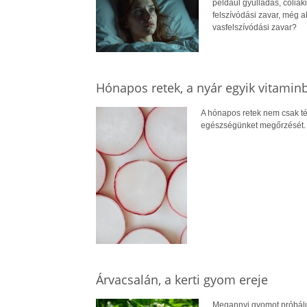
például gyulladás, cöliá
felszívódási zavar, még a
vasfelszívódási zavar?
Hónapos retek, a nyár egyik vitami
A hónapos retek nem csak té
egészségünket megőrzését.
Árvacsalán, a kerti gyom ereje
Megannyi gyomot próbálun