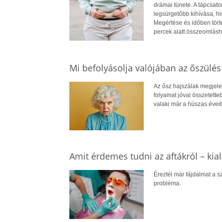
drámai tünete. A tápcsat
legsürgetőbb kihívása, hi
Megértése és időben törté
percek alatt összeomlásh
Mi befolyásolja valójában az őszülé
Az ősz hajszálak megjele
folyamat jóval összetette
valaki már a húszas évei
Amit érdemes tudni az aftákról – kial
Éreztél már fájdalmat a s
probléma.