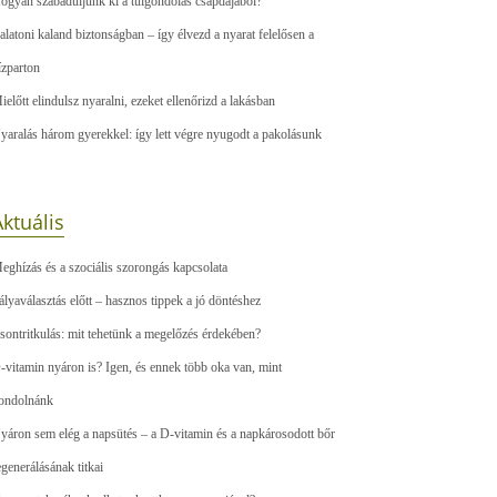
ogyan szabaduljunk ki a túlgondolás csapdájából?
alatoni kaland biztonságban – így élvezd a nyarat felelősen a
ízparton
ielőtt elindulsz nyaralni, ezeket ellenőrizd a lakásban
yaralás három gyerekkel: így lett végre nyugodt a pakolásunk
ktuális
eghízás és a szociális szorongás kapcsolata
ályaválasztás előtt – hasznos tippek a jó döntéshez
sontritkulás: mit tehetünk a megelőzés érdekében?
-vitamin nyáron is? Igen, és ennek több oka van, mint
ondolnánk
yáron sem elég a napsütés – a D-vitamin és a napkárosodott bőr
egenerálásának titkai