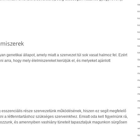
kié
ki
ko
ko
ko
kör
lmiszerek
köz
kr
n genetikai állapot, amely miatt a szervezet túl sok vasat halmoz fel. Ezért
lá
lni arra, hogy mely élelmiszereket kerüljük el, és melyeket ajánlott
lev
ma
ma
me
me
mé
mo
g esszenciális része szervezetünk működésének, hiszen ez segít megfelelő
mu
ni a létfenntartáshoz szükséges szerveinkhez. Emiatt oda kell figyelnünk rá,
kozzunk, és amennyiben vashiány tüneteit tapasztaljuk magunkon sürgősen
na
ne
ny