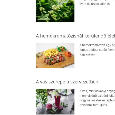
ilyen az árvacsalán is.
A hemokromatózisnál kerülendő éle
A hemokromatózis egy olya
fontos a diéta során figye
fogyasztani.
A vas szerepe a szervezetben
A vas, mint ásványi anya
mennyiségű oxigént juttat
hogy változatosan táplál
orvoshoz forduljunk.