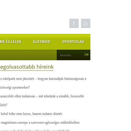
ME ÉS LÉLEK
ÉLETMÓD
SPORTVILÁG
Legolvasottabb híreink
z edzőpark nem játszótér – hogyan használjuk biztonságosan a
özösségi sporttereket?
arancsbőr ellen tudatosan – mit tehetünk a simább, feszesebb
őrért?
 belső béke nem luxus, hanem tudatos döntés
 magnézium szerepe a szervezet egészséges működésében