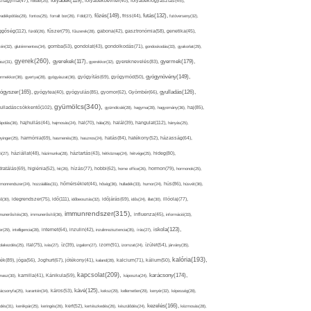
folyadék(119),
khagyma(47),
folsav(25),
folyadékbevitel(40),
folyadékfogyasztás(45),
főzés(149),
futás(132),
yadékpótlás(29),
fontos(25),
forralt bor(26),
Föld(27),
friss(44),
futóverseny(32),
ggőség(112),
fürdő(26),
fűszer(79),
fűszerek(28),
gabona(42),
gasztronómia(58),
genetika(45),
tén(32),
gluténmentes(34),
gomba(53),
gondolat(43),
gondolkodás(71),
gondoskodás(33),
gyakorlat(29),
gyerek(260),
gyermek(179),
gyerekek(117),
ász(31),
gyerekkor(32),
gyereknevelés(83),
gyógynövény(149),
ermekkor(36),
gyertya(28),
gyógyászat(36),
gyógyítás(69),
gyógymód(50),
ógyszer(165),
gyulladás(126),
gyógytea(40),
gyógyulás(85),
gyomor(62),
Gyömbér(66),
gyümölcs(340),
ulladáscsökkentő(102),
gyümölcslé(28),
hagyma(28),
hagyomány(36),
haj(85),
hangulat(112),
ápolás(36),
hajhullás(44),
hajmosás(24),
hal(70),
hála(25),
halál(39),
hányás(25),
yinger(25),
harmónia(69),
hasmenés(35),
hasznos(24),
hatás(84),
hatékony(52),
házasság(64),
i(27),
háziállat(48),
házimunka(28),
háztartás(43),
hétköznap(24),
hétvége(25),
hideg(80),
dratálás(69),
higiénia(52),
hit(26),
hízás(77),
hobbi(62),
home office(26),
hormon(79),
hormonok(25),
rmonrendszer(24),
hozzáállás(31),
hőmérséklet(44),
hőség(36),
hulladék(33),
humor(24),
hús(86),
húsvét(36),
idő(111),
ő(30),
idegrendszer(75),
időbeosztás(32),
időjárás(69),
idős(24),
illat(30),
illóolaj(77),
immunrendszer(315),
munerősítés(30),
immunerősítő(36),
influenza(45),
információ(33),
iskola(123),
er(29),
intelligencia(28),
internet(64),
inzulin(42),
inzulinrezisztencia(35),
írás(27),
olakezdés(25),
ital(75),
ivás(27),
íz(39),
izgalom(27),
izom(91),
izomzat(24),
ízület(54),
járvány(35),
kalória(193),
ték(89),
jóga(56),
Joghurt(67),
jótékony(41),
kaland(28),
kalcium(71),
kálium(50),
kapcsolat(209),
karácsony(174),
masz(30),
kamilla(41),
Kánikula(59),
káposzta(24),
kávé(125),
ácsonyfa(25),
karantén(34),
káros(53),
keksz(29),
kellemetlen(29),
kenyér(32),
képesség(28),
kezelés(166),
dés(31),
kerékpár(25),
keringés(26),
kert(52),
kertészkedés(26),
készülődés(24),
kézmosás(28),