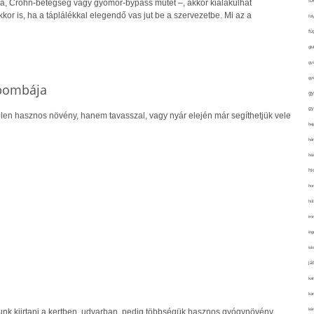
fo
kia, Crohn-betegség vagy gyomor-bypass műtét –, akkor kialakulhat
kkor is, ha a táplálékkal elegendő vas jut be a szervezetbe. Mi az a
fol
fü
glu
gy
gy
nbombája
gy
gy
len hasznos növény, hanem tavasszal, vagy nyár elején már segíthetjük vele
haj
hán
ház
hi
ho
hűt
im
ing
isk
já
ka
kar
kér
k kiirtani a kertben, udvarban, pedig többségük hasznos gyógynövény,