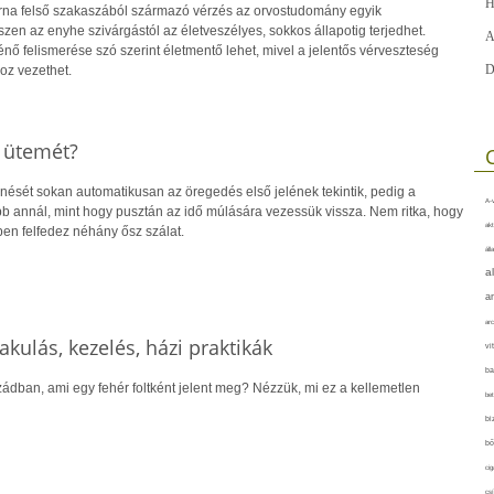
H
orna felső szakaszából származó vérzés az orvostudomány egyik
szen az enyhe szivárgástól az életveszélyes, sokkos állapotig terjedhet.
A
nő felismerése szó szerint életmentő lehet, mivel a jelentős vérveszteség
D
oz vezethet.
s ütemét?
nését sokan automatikusan az öregedés első jelének tekintik, pedig a
A-v
bb annál, mint hogy pusztán az idő múlására vezessük vissza. Nem ritka, hogy
akt
ben felfedez néhány ősz szálat.
áll
a
a
arc
akulás, kezelés, házi praktikák
vi
ba
zádban, ami egy fehér foltként jelent meg? Nézzük, mi ez a kellemetlen
bet
bi
bő
cig
csí