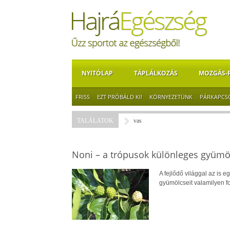
NYITÓLAP
TÁPLÁLKOZÁS
MOZGÁS-
FRISS
EZT PRÓBÁLD KI!
KÖRNYEZETÜNK
PÁRKAPCS
TALÁLATOK
vas
Noni – a trópusok különleges gyümö
A fejlődő világgal az is e
gyümölcseit valamilyen for