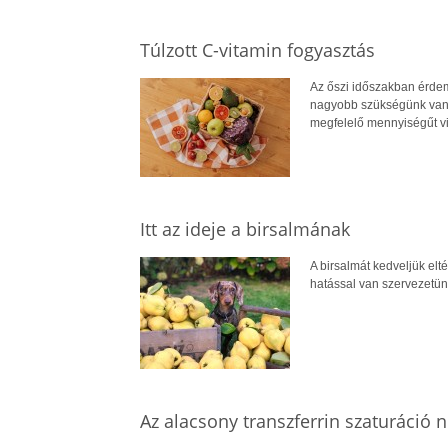
Túlzott C-vitamin fogyasztás
Az őszi időszakban érdem
nagyobb szükségünk van e
megfelelő mennyiségűt vi
Itt az ideje a birsalmának
A birsalmát kedveljük elt
hatással van szervezetü
Az alacsony transzferrin szaturáció n