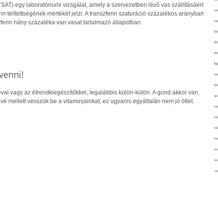
(TSAT) egy laboratóriumi vizsgálat, amely a szervezetben lévő vas szállításáért
tan
erin telítettségének mértékét jelzi. A transzferin szaturáció százalékos arányban
szferin hány százaléka van vasat tartalmazó állapotban.
táp
ta
te
te
ti
venni!
tör
tú
al vagy az étrendkiegészítőkkel, legalábbis külön-külön. A gond akkor van,
újr
vé mellett vesszük be a vitaminjainkat, ez ugyanis egyáltalán nem jó ötlet.
va
vá
vé
ve
vir
vit
zav