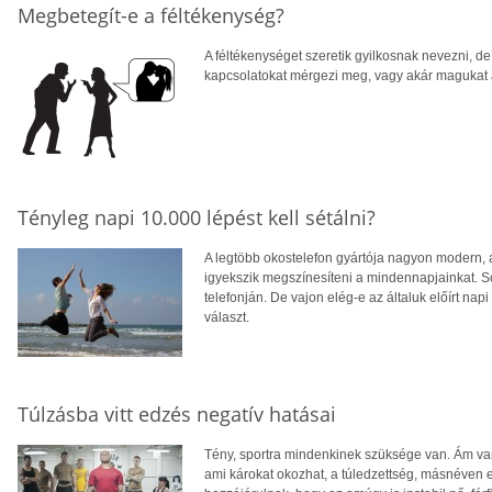
Megbetegít-e a féltékenység?
A féltékenységet szeretik gyilkosnak nevezni, d
kapcsolatokat mérgezi meg, vagy akár magukat a
Tényleg napi 10.000 lépést kell sétálni?
A legtöbb okostelefon gyártója nagyon modern, a
igyekszik megszínesíteni a mindennapjainkat. S
telefonján. De vajon elég-e az általuk előírt n
választ.
Túlzásba vitt edzés negatív hatásai
Tény, sportra mindenkinek szüksége van. Ám van
ami károkat okozhat, a túledzettség, másnéven e