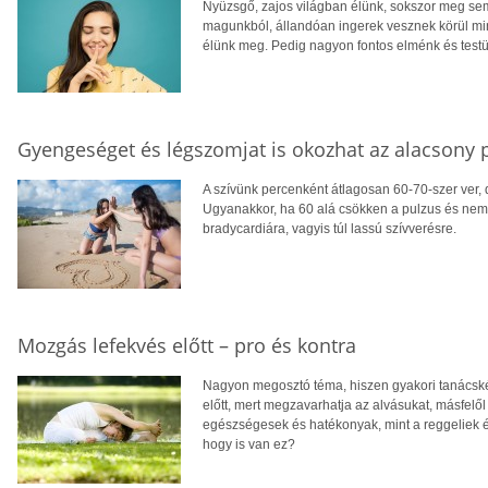
Nyüzsgő, zajos világban élünk, sokszor meg sem 
magunkból, állandóan ingerek vesznek körül minke
élünk meg. Pedig nagyon fontos elménk és testü
Gyengeséget és légszomjat is okozhat az alacsony 
A szívünk percenként átlagosan 60-70-szer ver, 
Ugyanakkor, ha 60 alá csökken a pulzus és nem e
bradycardiára, vagyis túl lassú szívverésre.
Mozgás lefekvés előtt – pro és kontra
Nagyon megosztó téma, hiszen gyakori tanácskén
előtt, mert megzavarhatja az alvásukat, másfelő
egészségesek és hatékonyak, mint a reggeliek és 
hogy is van ez?