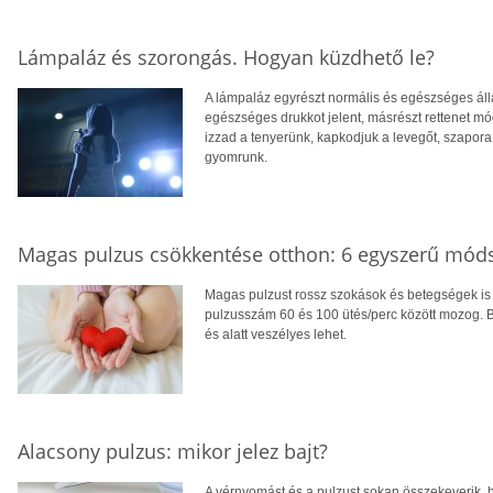
Lámpaláz és szorongás. Hogyan küzdhető le?
A lámpaláz egyrészt normális és egészséges álla
egészséges drukkot jelent, másrészt rettenet m
izzad a tenyerünk, kapkodjuk a levegőt, szapor
gyomrunk.
Magas pulzus csökkentése otthon: 6 egyszerű móds
Magas pulzust rossz szokások és betegségek is
pulzusszám 60 és 100 ütés/perc között mozog. B
és alatt veszélyes lehet.
Alacsony pulzus: mikor jelez bajt?
A vérnyomást és a pulzust sokan összekeverik, h