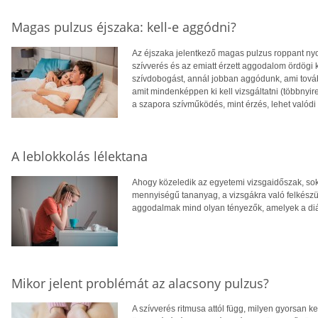
Magas pulzus éjszaka: kell-e aggódni?
Az éjszaka jelentkező magas pulzus roppant nyom
szívverés és az emiatt érzett aggodalom ördögi 
szívdobogást, annál jobban aggódunk, ami továb
amit mindenképpen ki kell vizsgáltatni (többnyir
a szapora szívműködés, mint érzés, lehet valódi 
A leblokkolás lélektana
Ahogy közeledik az egyetemi vizsgaidőszak, sok 
mennyiségű tananyag, a vizsgákra való felkés
aggodalmak mind olyan tényezők, amelyek a di
Mikor jelent problémát az alacsony pulzus?
A szívverés ritmusa attól függ, milyen gyorsan k