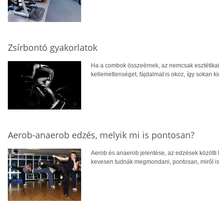
Zsírbontó gyakorlatok
Ha a combok összeérnek, az nemcsak esztétikai
kellemetlenséget, fájdalmat is okoz, így sokan ki
Aerob-anaerob edzés, melyik mi is pontosan?
Aerob és anaerob jelentése, az edzések közötti 
kevesen tudnák megmondani, pontosan, miről is 