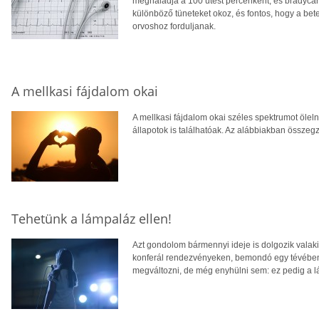
meghaladja a 100 ütést percenként, és bradycard
különböző tüneteket okoz, és fontos, hogy a be
orvoshoz forduljanak.
A mellkasi fájdalom okai
A mellkasi fájdalom okai széles spektrumot öleln
állapotok is találhatóak. Az alábbiakban összeg
Tehetünk a lámpaláz ellen!
Azt gondolom bármennyi ideje is dolgozik valaki
konferál rendezvényeken, bemondó egy tévében,
megváltozni, de még enyhülni sem: ez pedig a 