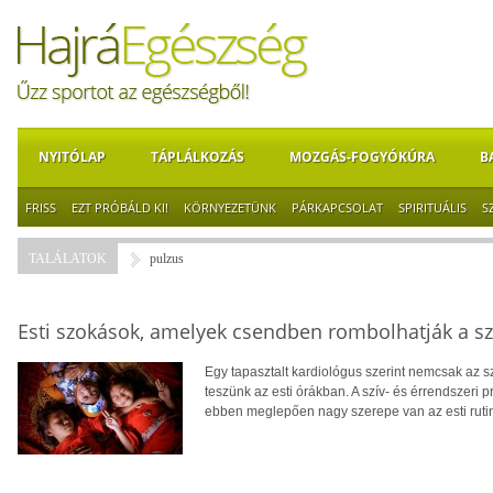
NYITÓLAP
TÁPLÁLKOZÁS
MOZGÁS-FOGYÓKÚRA
B
FRISS
EZT PRÓBÁLD KI!
KÖRNYEZETÜNK
PÁRKAPCSOLAT
SPIRITUÁLIS
S
TALÁLATOK
pulzus
Esti szokások, amelyek csendben rombolhatják a sz
Egy tapasztalt kardiológus szerint nemcsak az 
teszünk az esti órákban. A szív- és érrendszeri 
ebben meglepően nagy szerepe van az esti ruti