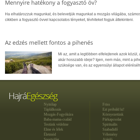
Mennyire hatékony a fogyasztó öv?
Ha elhatározzuk magunkat, és belevetjük magunkat a mozgás világába, számos 
cikkben a fogyasztó övvel kapcsolatos tényeket, tévhiteket fogjuk áttekinteni.
Az edzés mellett fontos a pihenés
Mi az, amit a legtöbben elfelejtenek azok közül,
akár hosszabb ideje? Igen, nem más, mint a pihe
szüksége van, és az egyensúlyi állapot eléréséh
Nyitólap
Friss
Táplálkozás
Ezt próbáld ki!
Mozgás-Fogyókúra
Környezetünk
Baba-mama-család
Párkapcsolat
Testünk védelme
Spirituális
Elme és lélek
Szabadidő
Életmód
Vélemény
Sportvilág
Ajánló