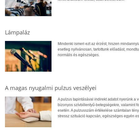
Lámpaláz
Mindenki ismeri ezt az érzést, hiszen mindannyia
esetleg nyilvánosan, tartottunk előadást, mondt
normális és egészséges.
A magas nyugalmi pulzus veszélyei
A pulzus tapintásával indirekt adatot nyerünk a 
bizonyos szívbillentyű-betegségekre, valamint 
esetén. A pulzusszám értékelése számtalan tény
stressz szituáció kapcsán, egészséges egyén e