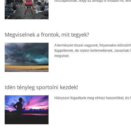
hozzájárulnak, hogy az amúgy is instabil nő, fér
Megviselnek a frontok, mit tegyek?
A természet részei vagyunk, folyamatos kölcsön
függetlenek, de olykor kellemetlenek, zavaróak le
megvisel.
Idén tényleg sportolni kezdek!
Hányszor fogadtunk meg ehhez hasonlókat, és h