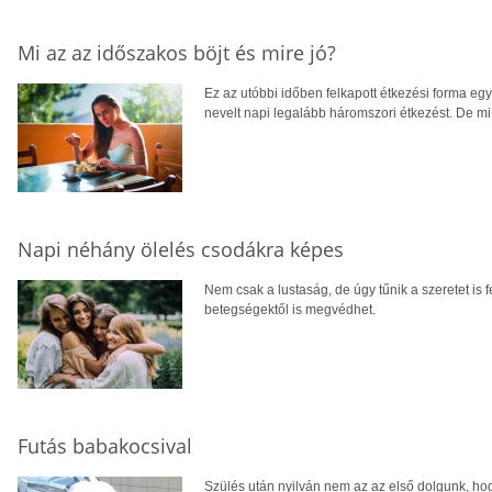
Mi az az időszakos böjt és mire jó?
Ez az utóbbi időben felkapott étkezési forma egy
nevelt napi legalább háromszori étkezést. De mi
Napi néhány ölelés csodákra képes
Nem csak a lustaság, de úgy tűnik a szeretet is
betegségektől is megvédhet.
Futás babakocsival
Szülés után nyilván nem az az első dolgunk, ho