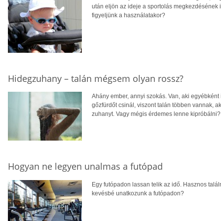
után eljön az ideje a sportolás megkezdésének i
figyeljünk a használatakor?
Hidegzuhany – talán mégsem olyan rossz?
Ahány ember, annyi szokás. Van, aki egyébként is
gőzfürdőt csinál, viszont talán többen vannak, a
zuhanyt. Vagy mégis érdemes lenne kipróbálni?
Hogyan ne legyen unalmas a futópad
Egy futópadon lassan telik az idő. Hasznos talá
kevésbé unatkozunk a futópadon?