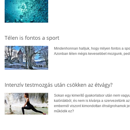
Télen is fontos a sport
Mindenhonnan halljuk, hogy milyen fontos a spor
Azonban télen mégis kevesebbet mozgunk, pedig
Intenzív testmozgás után csökken az étvágy?
Sokan egy kimerítő gyakorlatsor után nem vagyun
kalóriákból, és nem is kívánja a szervezetünk 
embernél viszont kimondottan éhségrohamok jel
működik ez?