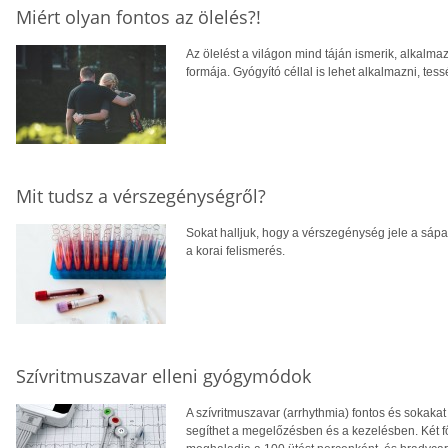
Miért olyan fontos az ölelés?!
Az ölelést a világon mind táján ismerik, alkalma
formája. Gyógyító céllal is lehet alkalmazni, tess
Mit tudsz a vérszegénységről?
Sokat halljuk, hogy a vérszegénység jele a sápad
a korai felismerés.
Szívritmuszavar elleni gyógymódok
A szívritmuszavar (arrhythmia) fontos és sokak
segíthet a megelőzésben és a kezelésben. Két fő