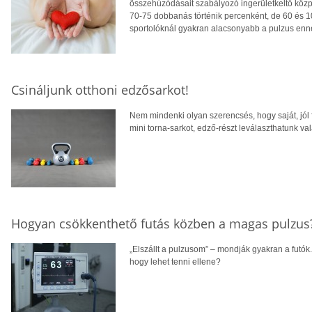
összehúzódásait szabályozó ingerületkeltő köz
70-75 dobbanás történik percenként, de 60 és 1
sportolóknál gyakran alacsonyabb a pulzus enné
Csináljunk otthoni edzősarkot!
Nem mindenki olyan szerencsés, hogy saját, jól 
mini torna-sarkot, edző-részt leválaszthatunk va
Hogyan csökkenthető futás közben a magas pulzus
„Elszállt a pulzusom” – mondják gyakran a futók. 
hogy lehet tenni ellene?