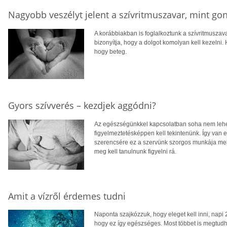
Nagyobb veszélyt jelent a szívritmuszavar, mint g
A korábbiakban is foglalkoztunk a szívritmuszav
bizonyítja, hogy a dolgot komolyan kell kezelni
hogy beteg.
Gyors szívverés – kezdjek aggódni?
Az egészségünkkel kapcsolatban soha nem lehet
figyelmeztetésképpen kell tekintenünk. Így van 
szerencsére ez a szervünk szorgos munkája mell
meg kell tanulnunk figyelni rá.
Amit a vízről érdemes tudni
Naponta szajkózzuk, hogy eleget kell inni, napi 2
hogy ez így egészséges. Most többet is megtudha