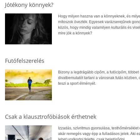
Jótékony könnyek?
Hogy milyen haszna van a könnyeknek, és milye
mítoszok övezték. Egyesek varázserejűnek gondo
közös, hogy mindig valamilyen kulturális és vise
mire jók a könnyek?
Futófelszerelés
Bizony a legdrágább cipőm, a futócipőm, többet 
divatbemutatót tartani a városnak futás közben,
teszi a sport élményét.
Csak a klausztrofóbiások érthetnek
Izzadás, szívritmus gyorsulása, testhőmérsékle
akár remegés vagy épp a fulladásos jelek. Aki ez
lehet uralkodni felette, csak beletörődni.