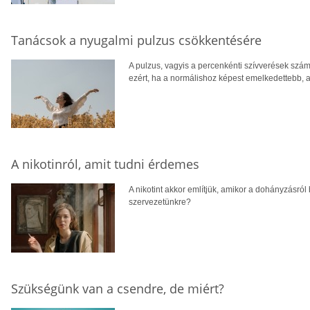
Tanácsok a nyugalmi pulzus csökkentésére
A pulzus, vagyis a percenkénti szívverések szá
ezért, ha a normálishoz képest emelkedettebb, a
A nikotinról, amit tudni érdemes
A nikotint akkor említjük, amikor a dohányzásról
szervezetünkre?
Szükségünk van a csendre, de miért?