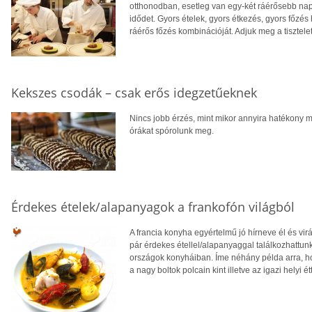
otthonodban, esetleg van egy-két ráérősebb napo
idődet. Gyors ételek, gyors étkezés, gyors főzés 
ráérős főzés kombinációját. Adjuk meg a tisztelet
Kekszes csodák – csak erős idegzetűeknek
Nincs jobb érzés, mint mikor annyira hatékony
órákat spórolunk meg.
Érdekes ételek/alapanyagok a frankofón világból
A francia konyha egyértelmű jó hírneve él és vi
pár érdekes étellel/alapanyaggal találkozhattunk
országok konyháiban. Íme néhány példa arra, ho
a nagy boltok polcain kint illetve az igazi helyi 