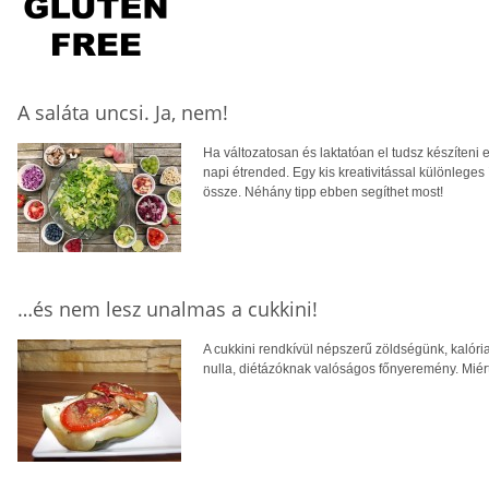
A saláta uncsi. Ja, nem!
Ha változatosan és laktatóan el tudsz készíteni 
napi étrended. Egy kis kreativitással különleges í
össze. Néhány tipp ebben segíthet most!
…és nem lesz unalmas a cukkini!
A cukkini rendkívül népszerű zöldségünk, kalória
nulla, diétázóknak valóságos főnyeremény. Miér