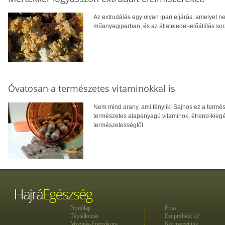
Az extrudálás egy olyan ipari eljárás, amelyet
műanyagiparban, és az állateledel-előállítás so
Óvatosan a természetes vitaminokkal is
Nem mind arany, ami fénylik! Sajnos ez a termés
természetes alapanyagú vitaminok, étrend-kieg
természetességtől.
Nyitólap
Friss
Táplálkozás
Ezt próbáld ki!
Mozgás-Fogyókúra
Környezetünk