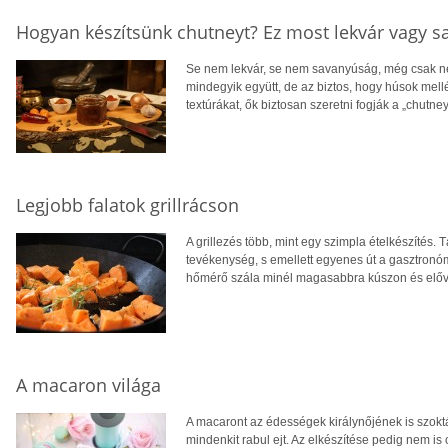
Hogyan készítsünk chutneyt? Ez most lekvár vagy 
Se nem lekvár, se nem savanyúság, még csak ne
mindegyik együtt, de az biztos, hogy húsok mellé 
textúrákat, ők biztosan szeretni fogják a „chutney”
Legjobb falatok grillrácson
A grillezés több, mint egy szimpla ételkészítés.
tevékenység, s emellett egyenes út a gasztronóm
hőmérő szála minél magasabbra kúszon és előveh
A macaron világa
A macaront az édességek királynőjének is szokták
mindenkit rabul ejt. Az elkészítése pedig nem i