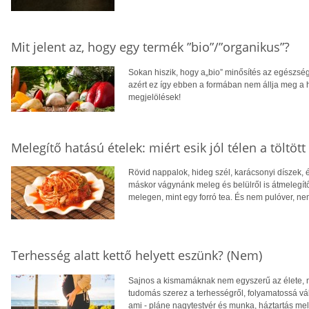
Mit jelent az, hogy egy termék ”bio”/”organikus”?
Sokan hiszik, hogy a„bio” minősítés az egészs
azért ez így ebben a formában nem állja meg a h
megjelölések!
Melegítő hatású ételek: miért esik jól télen a töltöt
Rövid nappalok, hideg szél, karácsonyi díszek, és 
máskor vágynánk meleg és belülről is átmelegítő 
melegen, mint egy forró tea. És nem pulóver, nem
Terhesség alatt kettő helyett eszünk? (Nem)
Sajnos a kismamáknak nem egyszerű az élete, mer
tudomás szerez a terhességről, folyamatossá válik
ami - pláne nagytestvér és munka, háztartás mel