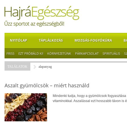
NYITÓLAP
TÁPLÁLKOZÁS
MOZGÁS-FOGYÓKÚRA
B
FRISS
EZT PRÓBÁLD KI!
KÖRNYEZETÜNK
PÁRKAPCSOLAT
SPIRITUÁLIS
S
TALÁLATOK
alapanyag
Aszalt gyümölcsök – miért használd
Mindenki tudja, hogy a gyümölcsok fogyasztása
vitaminokkal. Aszalással ezt hosszabb távon is é