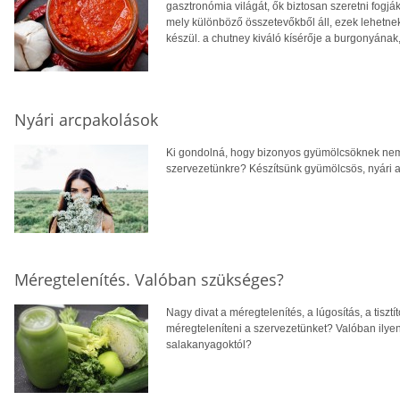
gasztronómia világát, ők biztosan szeretni fogják
mely különböző összetevőkből áll, ezek lehetn
készül. a chutney kiváló kísérője a burgonyának
Nyári arcpakolások
Ki gondolná, hogy bizonyos gyümölcsöknek nemc
szervezetünkre? Készítsünk gyümölcsös, nyári 
Méregtelenítés. Valóban szükséges?
Nagy divat a méregtelenítés, a lúgosítás, a tiszt
méregteleníteni a szervezetünket? Valóban ily
salakanyagoktól?