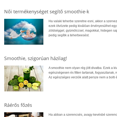
Női termékenységet segítő smoothie-k
Ha valaki teherbe szeretne esni, akkor a szervez
ezek ötvözete pedig kiválóan érvényesülhet egy
zöldséggel, gyümölccsel, magokkal, hidegen sajto
pedig segítik a teherbeesést.
Smoothie, szigorúan házilag!
A smoothie nem olyan rég jött divatba. Ezek a ki
egészségesen és fitten tartanak, fogyasztanak, r
Az egészséges verziók alatt persze nem a bolti 
Ráérős főzés
Ha abban a szerencsés, avagy kevésbé szerencsé