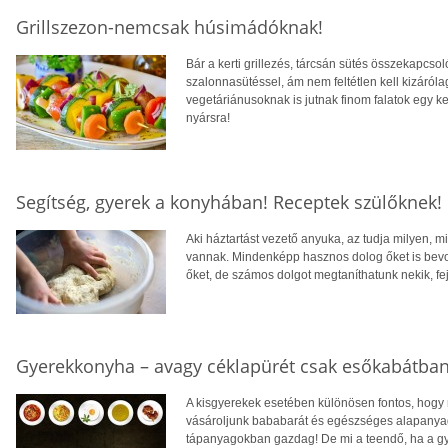
Grillszezon-nemcsak húsimádóknak!
Bár a kerti grillezés, tárcsán sütés összekapcs
szalonnasütéssel, ám nem feltétlen kell kizáró
vegetáriánusoknak is jutnak finom falatok egy ke
nyársra!
Segítség, gyerek a konyhában! Receptek szülőknek!
Aki háztartást vezető anyuka, az tudja milyen, m
vannak. Mindenképp hasznos dolog őket is bevon
őket, de számos dolgot megtaníthatunk nekik, f
Gyerekkonyha – avagy céklapürét csak esőkabátban
A kisgyerekek esetében különösen fontos, hogy 
vásároljunk bababarát és egészséges alapanyago
tápanyagokban gazdag! De mi a teendő, ha a g