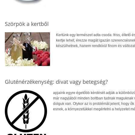
Szörpök a kertből
Kertünk egy természet adta csoda: friss, éltető 
kertje lehet, érezze magát igazán szerencsésn
készülhetnek, hanem rendkívül finom és változat
Gluténérzékenység: divat vagy betegség?
apjaink egyre égetőbb kérdését adják a különböző
már nagyjából minden boltban tudnak maguknak 
dolguk van. Olykor az is problémát jelent, hogy ők
esnek, a környezetükkel megértetni a helyzetet m