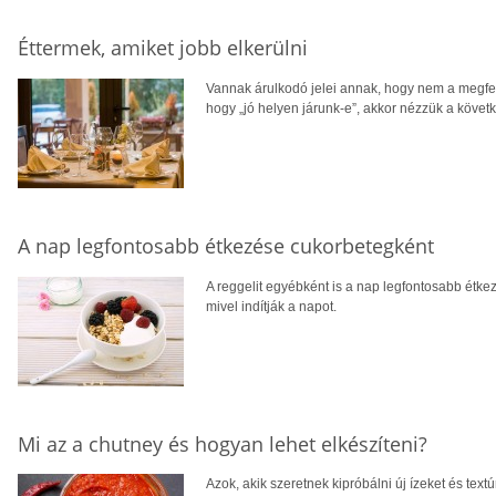
Éttermek, amiket jobb elkerülni
Vannak árulkodó jelei annak, hogy nem a megfel
hogy „jó helyen járunk-e”, akkor nézzük a köve
A nap legfontosabb étkezése cukorbetegként
A reggelit egyébként is a nap legfontosabb étke
mivel indítják a napot.
Mi az a chutney és hogyan lehet elkészíteni?
Azok, akik szeretnek kipróbálni új ízeket és tex