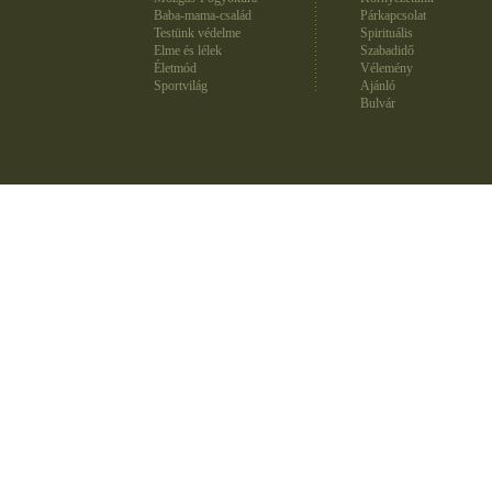
Baba-mama-család
Párkapcsolat
Testünk védelme
Spirituális
Elme és lélek
Szabadidő
Életmód
Vélemény
Sportvilág
Ajánló
Bulvár