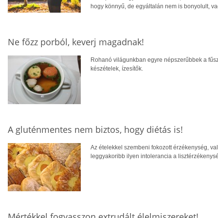
hogy könnyű, de egyáltalán nem is bonyolult, vag
Ne főzz porból, keverj magadnak!
Rohanó világunkban egyre népszerűbbek a fűsze
készételek, ízesítők.
A gluténmentes nem biztos, hogy diétás is!
Az ételekkel szembeni fokozott érzékenység, vala
leggyakoribb ilyen intolerancia a lisztérzékenysé
Mértékkel fogyasszon extrudált élelmiszereket!