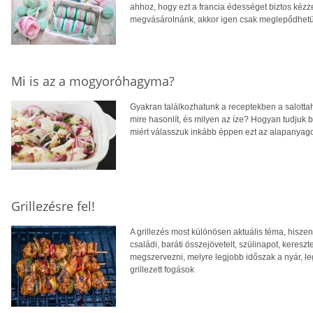
ahhoz, hogy ezt a francia édességet biztos kézze
megvásárolnánk, akkor igen csak meglepődhetün
Mi is az a mogyoróhagyma?
Gyakran találkozhatunk a receptekben a salot
mire hasonlít, és milyen az íze? Hogyan tudjuk
miért válasszuk inkább éppen ezt az alapanyago
Grillezésre fel!
A grillezés most különösen aktuális téma, hiszen
családi, baráti összejövetelt, szülinapot, kereszt
megszervezni, melyre legjobb időszak a nyár, le
grillezett fogások