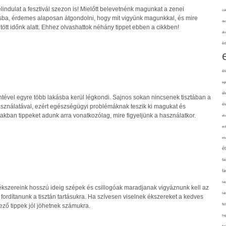
 elindulat a fesztivál szezon is! Mielőtt belevetnénk magunkat a zenei
cuk
sba, érdemes alaposan átgondolni, hogy mit vigyünk magunkkal, és mire
de
öltött időnk alatt. Ehhez olvashattok néhány tippet ebben a cikkben!
div
éd
él
eg
él
ntével egyre több lakásba kerül légkondi. Sajnos sokan nincsenek tisztában a
él
ználatával, ezért egészségügyi problémáknak teszik ki magukat és
iakban tippeket adunk arra vonatkozólag, mire figyeljünk a használatkor.
elv
erd
int
é
fa
fá
fel
ékszereink hosszú ideig szépek és csillogóak maradjanak vigyáznunk kell az
fel
fordítanunk a tisztán tartásukra. Ha szívesen viselnek ékszereket a kedves
ező tippek jól jöhetnek számukra.
fe
fo