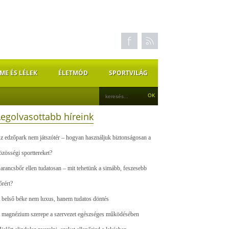
ME ÉS LÉLEK
ÉLETMÓD
SPORTVILÁG
Legolvasottabb híreink
z edzőpark nem játszótér – hogyan használjuk biztonságosan a
özösségi sporttereket?
arancsbőr ellen tudatosan – mit tehetünk a simább, feszesebb
őrért?
 belső béke nem luxus, hanem tudatos döntés
 magnézium szerepe a szervezet egészséges működésében