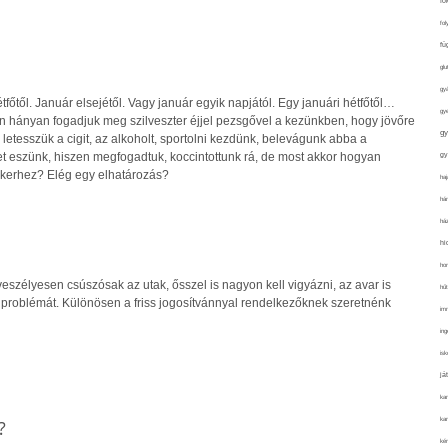
fo
fol
fü
glu
gy
tfőtől. Január elsejétől. Vagy január egyik napjától. Egy januári hétfőtől…
gy
 hányan fogadjuk meg szilveszter éjjel pezsgővel a kezünkben, hogy jövőre
gy
 letesszük a cigit, az alkoholt, sportolni kezdünk, belevágunk abba a
gy
t eszünk, hiszen megfogadtuk, koccintottunk rá, de most akkor hogyan
sikerhez? Elég egy elhatározás?
haj
hán
ház
hi
ho
szélyesen csúszósak az utak, ősszel is nagyon kell vigyázni, az avar is
hűt
problémát. Különösen a friss jogosítvánnyal rendelkezőknek szeretnénk
im
ing
isk
já
ka
kar
?
kér