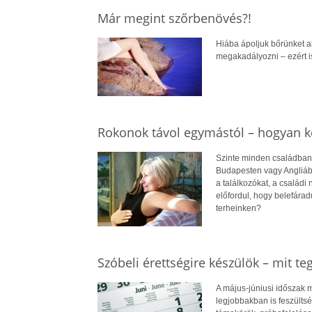
Már megint szőrbenövés?!
Hiába ápoljuk bőrünket a
megakadályozni – ezért i
Rokonok távol egymástól – hogyan k
Szinte minden családban v
Budapesten vagy Angliáb
a találkozókat, a családi 
előfordul, hogy belefára
terheinken?
Szóbeli érettségire készülök – mit te
A május-júniusi időszak
legjobbakban is feszültsé