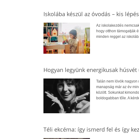
Iskolába készül az óvodás – kis lépé
Az iskolakezdés nemcsak 
hogy otthon támogatják é
minden reggel az iskoláb
Hogyan legyünk energikusak húsvét 
Talán nem lövök nagyon me
manapság már az év minde
között. Sokunkat kimondot
boldogabban tőle. A kérd
Téli ekcéma: így ismerd fel és így ke