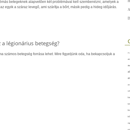
H
cémás betegeknek alapvetően két problémával kell szembenézni, amelyek a
az egyik a száraz levegő, ami szárítja a bőrt, másik pedig a hideg időjárás.
A
D
 a légionárius betegség?
A-v
íma számos betegség forrása lehet. Mire figyeljünk oda, ha bekapcsoljuk a
akt
áll
a
a
arc
vi
ba
bet
bi
bő
cig
csí