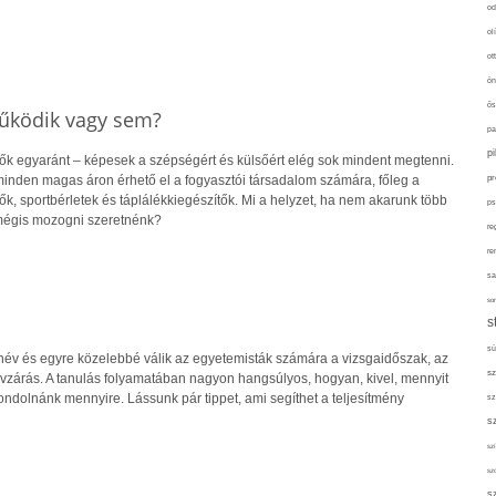
od
ol
ot
ön
ős
működik vagy sem?
pa
p
nők egyaránt – képesek a szépségért és külsőért elég sok mindent megtenni.
inden magas áron érhető el a fogyasztói társadalom számára, főleg a
pr
k, sportbérletek és táplálékkiegészítők. Mi a helyzet, ha nem akarunk több
ps
t mégis mozogni szeretnénk?
re
re
sa
sor
s
sü
anév és egyre közelebbé válik az egyetemisták számára a vizsgaidőszak, az
sz
évzárás. A tanulás folyamatában nagyon hangsúlyos, hogyan, kivel, mennyit
ondolnánk mennyire. Lássunk pár tippet, ami segíthet a teljesítmény
sz
s
szí
sz
s