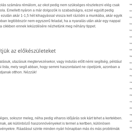
kolás számára rémálom, az okot pedig nem szükséges részletezni elég csak
kié
ola. Emellett nyáron a már dolgozók is szabadságra, ezzel együtt pedig
ki
ezután akár 1-1,5 hét kihagyással vissza kell rázódni a munkába, akár egyik
ko
nban legtöbbször nem egyszerű feladat, ha a nyaralás után akár egy nappal
ko
 a cikkben ennek leküzdésére nézhetünk meg néhány tippet.
ko
kör
köz
jük az előkészületeket
kr
lá
alásuk, utazásuk megtervezésekor, vagy indulás előtt némi segítség, például
lev
si lista, mely segít abban, hogy semmi haszontalant ne cipeljünk, azonban a
ma
djanak otthon. Nézzük!
ma
me
me
mé
mo
mu
na
éges, sokszor meleg, néha pedig viharos időjárás sok kárt tehet a kertekben.
ne
ak, aki különböző haszonnövényeket is termel a kertben, különösen
ny
övényekre. Ráadásul szinte minden nyári hónapban más és más problémák