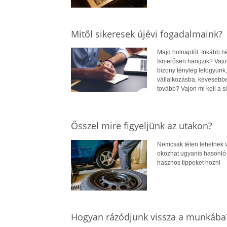
Mitől sikeresek újévi fogadalmaink?
Majd holnaptól. Inkább hé
Ismerősen hangzik? Vajon
bizony tényleg lefogyunk,
vállalkozásba, kevesebbe
tovább? Vajon mi kell a 
Ősszel mire figyeljünk az utakon?
Nemcsak télen lehetnek ve
okozhat ugyanis hasonló 
hasznos tippeket hozni
Hogyan rázódjunk vissza a munkába