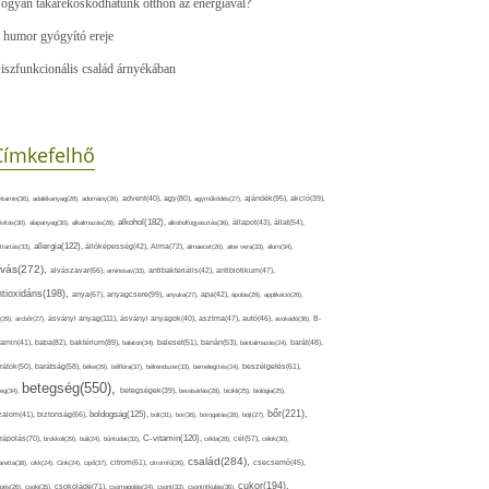
ogyan takarékoskodhatunk otthon az energiával?
 humor gyógyító ereje
iszfunkcionális család árnyékában
Címkefelhő
ajándék(95),
itamin(36),
adalékanyag(28),
adomány(26),
advent(40),
agy(80),
agyműködés(27),
akció(39),
alkohol(182),
ivitás(30),
alapanyag(30),
alkalmazás(28),
alkoholfogyasztás(36),
állapot(43),
állat(54),
allergia(122),
attartás(33),
állóképesség(42),
Alma(72),
almaecet(26),
aloe vera(33),
álom(34),
lvás(272),
alvászavar(66),
aminosav(33),
antibakteriális(42),
antibiotikum(47),
ntioxidáns(198),
anyagcsere(99),
anya(67),
anyuka(27),
apa(42),
ápolás(29),
applikáció(26),
ásványi anyag(111),
(29),
arcbőr(27),
ásványi anyagok(40),
asztma(47),
autó(46),
avokádó(36),
B-
tamin(41),
baba(82),
baktérium(89),
balaton(34),
baleset(51),
banán(53),
bántalmazás(24),
barát(48),
rátok(50),
barátság(58),
béke(29),
bélflóra(37),
bélrendszer(33),
bemelegítés(24),
beszélgetés(61),
betegség(550),
eg(34),
betegségek(39),
bevásárlás(28),
bicikli(25),
biológia(25),
bőr(221),
boldogság(125),
zalom(41),
biztonság(66),
bolt(31),
bor(36),
borogatás(28),
böjt(27),
C-vitamin(120),
rápolás(70),
brokkoli(29),
buli(24),
bűntudat(32),
cékla(28),
cél(57),
célok(30),
család(284),
aretta(38),
cikk(24),
Cink(24),
cipő(37),
citrom(61),
citromfű(26),
csecsemő(45),
cukor(194),
pés(26),
csoki(35),
csokoládé(71),
csomagolás(24),
csont(33),
csontritkulás(36),