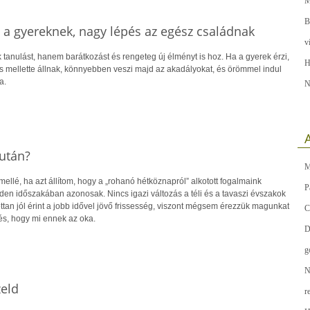
M
B
s a gyereknek, nagy lépés az egész családnak
v
tanulást, hanem barátkozást és rengeteg új élményt is hoz. Ha a gyerek érzi,
H
s mellette állnak, könnyebben veszi majd az akadályokat, és örömmel indul
a.
N
A
után?
M
llé, ha azt állítom, hogy a „rohanó hétköznapról” alkotott fogalmaink
P
n időszakában azonosak. Nincs igazi változás a téli és a tavaszi évszakok
tan jól érint a jobb idővel jövő frissesség, viszont mégsem érezzük magunkat
C
és, hogy mi ennek az oka.
D
g
N
zeld
r