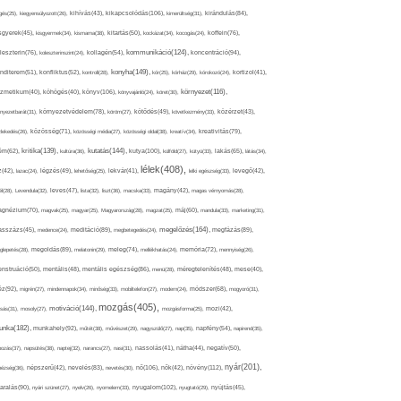
kikapcsolódás(106),
gés(25),
kiegyensúlyozott(26),
kihívás(43),
kimerültség(31),
kirándulás(84),
sgyerek(45),
kisgyermek(34),
kismama(38),
kitartás(50),
kockázat(34),
kocogás(24),
koffein(76),
kommunikáció(124),
koncentráció(94),
leszterin(76),
koleszterinszint(24),
kollagén(54),
konyha(149),
nditerem(51),
konfliktus(52),
kontroll(28),
kór(25),
kórház(29),
kórokozó(24),
kortizol(41),
könyv(106),
környezet(116),
zmetikum(40),
köhögés(40),
könyvajánló(24),
köret(30),
nyezetbarát(31),
környezetvédelem(78),
köröm(27),
kötődés(49),
következmény(33),
közérzet(43),
lekedés(26),
közösség(71),
közösségi média(27),
közösségi oldal(38),
kreatív(34),
kreativitás(79),
kritika(139),
kutatás(144),
kutya(100),
ém(62),
kultúra(36),
külföld(27),
kütyü(33),
lakás(65),
látás(34),
lélek(408),
z(42),
lazac(24),
légzés(49),
lehetőség(25),
lekvár(41),
lelki egészség(33),
levegő(42),
él(28),
Levendula(32),
leves(47),
lista(32),
liszt(36),
macska(33),
magány(42),
magas vérnyomás(28),
gnézium(70),
magvak(25),
magyar(25),
Magyarország(28),
magzat(25),
máj(60),
mandula(33),
marketing(31),
megelőzés(164),
sszázs(45),
medence(24),
meditáció(89),
megbetegedés(24),
megfázás(89),
glepetés(28),
megoldás(89),
melatonin(29),
meleg(74),
mellékhatás(24),
memória(72),
mennyiség(26),
nstruáció(50),
mentális(48),
mentális egészség(86),
menü(28),
méregtelenítés(48),
mese(40),
z(92),
migrén(27),
mindennapok(34),
minőség(33),
mobiltelefon(27),
modern(24),
módszer(68),
mogyoró(31),
mozgás(405),
motiváció(144),
sás(31),
mosoly(27),
mozgásforma(25),
mozi(42),
nka(182),
munkahely(92),
műtét(38),
művészet(29),
nagyszülő(27),
nap(35),
napfény(54),
napirend(35),
pozás(37),
napsütés(38),
naptej(32),
narancs(27),
nasi(31),
nassolás(41),
nátha(44),
negatív(50),
nyár(201),
nő(106),
növény(112),
hézség(36),
népszerű(42),
nevelés(83),
nevetés(30),
nők(42),
nyugalom(102),
aralás(90),
nyári szünet(27),
nyelv(26),
nyomelem(33),
nyugtató(29),
nyújtás(45),