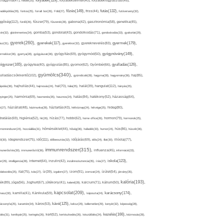
folyadék(119),
khagyma(47),
folsav(25),
folyadékbevitel(40),
folyadékfogyasztás(45),
főzés(149),
futás(132),
yadékpótlás(29),
fontos(25),
forralt bor(26),
Föld(27),
friss(44),
futóverseny(32),
ggőség(112),
fürdő(26),
fűszer(79),
fűszerek(28),
gabona(42),
gasztronómia(58),
genetika(45),
tén(32),
gluténmentes(34),
gomba(53),
gondolat(43),
gondolkodás(71),
gondoskodás(33),
gyakorlat(29),
gyerek(260),
gyermek(179),
gyerekek(117),
ász(31),
gyerekkor(32),
gyereknevelés(83),
gyógynövény(149),
ermekkor(36),
gyertya(28),
gyógyászat(36),
gyógyítás(69),
gyógymód(50),
ógyszer(165),
gyulladás(126),
gyógytea(40),
gyógyulás(85),
gyomor(62),
Gyömbér(66),
gyümölcs(340),
ulladáscsökkentő(102),
gyümölcslé(28),
hagyma(28),
hagyomány(36),
haj(85),
hangulat(112),
ápolás(36),
hajhullás(44),
hajmosás(24),
hal(70),
hála(25),
halál(39),
hányás(25),
yinger(25),
harmónia(69),
hasmenés(35),
hasznos(24),
hatás(84),
hatékony(52),
házasság(64),
i(27),
háziállat(48),
házimunka(28),
háztartás(43),
hétköznap(24),
hétvége(25),
hideg(80),
dratálás(69),
higiénia(52),
hit(26),
hízás(77),
hobbi(62),
home office(26),
hormon(79),
hormonok(25),
rmonrendszer(24),
hozzáállás(31),
hőmérséklet(44),
hőség(36),
hulladék(33),
humor(24),
hús(86),
húsvét(36),
idő(111),
ő(30),
idegrendszer(75),
időbeosztás(32),
időjárás(69),
idős(24),
illat(30),
illóolaj(77),
immunrendszer(315),
munerősítés(30),
immunerősítő(36),
influenza(45),
információ(33),
iskola(123),
er(29),
intelligencia(28),
internet(64),
inzulin(42),
inzulinrezisztencia(35),
írás(27),
olakezdés(25),
ital(75),
ivás(27),
íz(39),
izgalom(27),
izom(91),
izomzat(24),
ízület(54),
járvány(35),
kalória(193),
ték(89),
jóga(56),
Joghurt(67),
jótékony(41),
kaland(28),
kalcium(71),
kálium(50),
kapcsolat(209),
karácsony(174),
masz(30),
kamilla(41),
Kánikula(59),
káposzta(24),
kávé(125),
ácsonyfa(25),
karantén(34),
káros(53),
keksz(29),
kellemetlen(29),
kenyér(32),
képesség(28),
kezelés(166),
dés(31),
kerékpár(25),
keringés(26),
kert(52),
kertészkedés(26),
készülődés(24),
kézmosás(28),