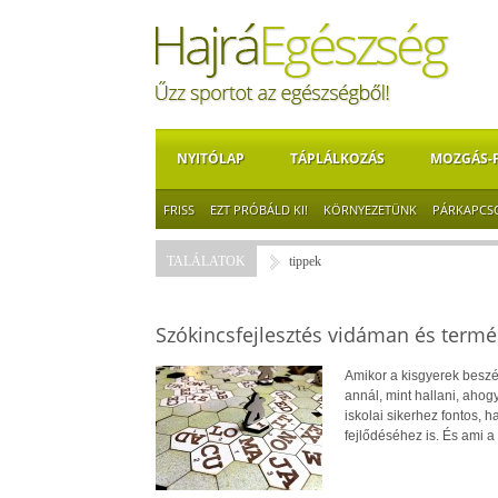
NYITÓLAP
TÁPLÁLKOZÁS
MOZGÁS-
FRISS
EZT PRÓBÁLD KI!
KÖRNYEZETÜNK
PÁRKAPCS
TALÁLATOK
tippek
Szókincsfejlesztés vidáman és term
Amikor a kisgyerek beszé
annál, mint hallani, ahog
iskolai sikerhez fontos,
fejlődéséhez is. És ami a 