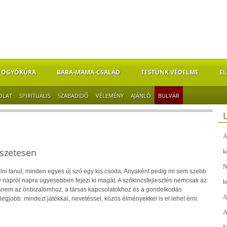
FOGYÓKÚRA
BABA-MAMA-CSALÁD
TESTÜNK VÉDELME
EL
OLAT
SPIRITUÁLIS
SZABADIDŐ
VÉLEMÉNY
AJÁNLÓ
BULVÁR
A
észetesen
k
N
lni tanul, minden egyes új szó egy kis csoda. Anyaként pedig mi sem szebb
y napról napra ügyesebben fejezi ki magát. A szókincsfejlesztés nemcsak az
b
 hanem az önbizalomhoz, a társas kapcsolatokhoz és a gondolkodás
A
legjobb: mindezt játékkal, nevetéssel, közös élményekkel is el lehet érni.
A