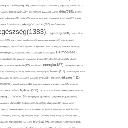
cukorbetegség(137),
orbeteg(25),
cukormentes(69),
D-vitamin(53),
daganat(36),
dekoráció(41),
diéta(395),
depresszió(199),
mencia(34),
desszert(67),
diagnózis(28),
diák(24),
dió(50),
dohányzás(92),
at(38),
döntés(58),
drága(26),
duzzanat(27),
E-vitamin(25),
eb(26),
ebéd(57),
ecet(38),
edzés(267),
édesség(141),
es(42),
édesítőszer(43),
edzőterem(42),
egészség(1383),
egészséges(246),
egészséges
etmód(100),
egészséges táplálkozás(45),
egészségmegőrzés(43),
egészségtelen(32),
észségügy(27),
egyensúly(63),
egyetem(30),
egyszerű(31),
éhes(30),
éhség(38),
éjszaka(33),
ekcéma(26),
életmód(444),
elmiszer(142),
élet(114),
elengedés(29),
életkor(30),
életminőség(30),
etmódváltás(109),
elhízás(110),
elme(93),
életvitel(28),
elfogadás(30),
élmény(55),
előny(37),
energia(487),
emésztés(166),
árás(32),
ember(38),
empátia(43),
Energiaital(29),
eper(30),
érzelem(211),
ő(36),
eredmény(47),
erő(36),
érrendszer(36),
érzékenység(36),
érzelmek(42),
érzelmi
étkezés(411),
étel(228),
elligencia(28),
érzés(39),
esemény(27),
eszköz(28),
ételek(39),
trend(194),
evés(92),
étrendkiegészítő(47),
étterem(24),
étvágy(34),
Európa(28),
évszak(28),
fájdalom(308),
cebook(42),
fahéj(43),
fájdalomcsillapító(39),
fáradékonyság(30),
fáradt(28),
fehérje(198),
radtság(117),
fejfájás(93),
fejlődés(142),
fejlesztés(44),
feladat(46),
félelem(115),
dolgozás(24),
felelősség(62),
felnőtt(66),
felszívódás(56),
féltékenység(26),
fertőzés(101),
töltődés(29),
fenntarthatóság(29),
fény(36),
fényvédelem(28),
férfi(86),
fertőtlenítés(31),
film(111),
szültség(82),
fiatal(39),
figyelem(69),
finom(26),
fitt(34),
fittség(34),
fizikai(25),
fog(51),
fogyás(279),
fogyókúra(178),
gadalom(25),
fogmosás(41),
fogorvos(24),
fogyasztás(67),