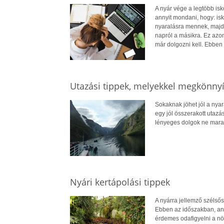
A nyár vége a legtöbb is
annyit mondani, hogy: isk
nyaralásra mennek, majd 
napról a másikra. Ez azo
már dolgozni kell. Ebben
Utazási tippek, melyekkel megkönnyít
Sokaknak jöhet jól a nyar
egy jól összerakott utazá
lényeges dolgok ne mara
Nyári kertápolási tippek
A nyárra jellemző szélsős
Ebben az időszakban, ann
érdemes odafigyelni a n