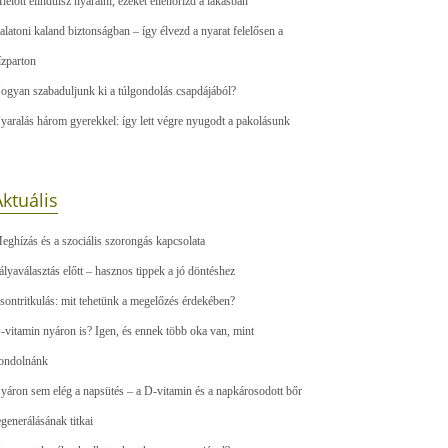
ielőtt elindulsz nyaralni, ezeket ellenőrizd a lakásban
alatoni kaland biztonságban – így élvezd a nyarat felelősen a
ízparton
ogyan szabaduljunk ki a túlgondolás csapdájából?
yaralás három gyerekkel: így lett végre nyugodt a pakolásunk
ktuális
eghízás és a szociális szorongás kapcsolata
ályaválasztás előtt – hasznos tippek a jó döntéshez
sontritkulás: mit tehetünk a megelőzés érdekében?
-vitamin nyáron is? Igen, és ennek több oka van, mint
ondolnánk
yáron sem elég a napsütés – a D-vitamin és a napkárosodott bőr
egenerálásának titkai