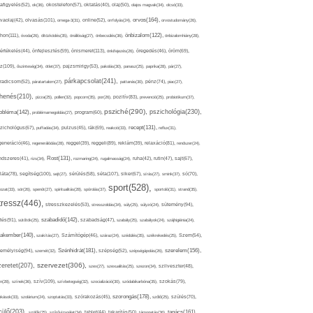
afigyelés(52),
ok(36),
okostelefon(57),
oktatás(40),
olaj(50),
olajos magvak(34),
olcsó(33),
olvasás(101),
orvos(164),
ívaolaj(42),
omega-3(31),
online(52),
orrfolyás(24),
orvostudomány(26),
thon(111),
önbizalom(122),
óvoda(26),
öltözködés(35),
önállóság(27),
önbecsülés(36),
önbizalomhiány(28),
önismeret(113),
értékelés(44),
önfejlesztés(59),
önkifejezés(26),
öregedés(46),
öröm(69),
z(109),
őszinteség(34),
ötlet(37),
pajzsmirigy(53),
pakolás(30),
panasz(25),
paprika(28),
pár(27),
párkapcsolat(241),
radicsom(52),
páratartalom(27),
pattanás(30),
pénz(74),
piac(27),
ihenés(210),
pizza(25),
pollen(32),
popcorn(35),
por(26),
pozitív(83),
prevenció(25),
probiotikum(37),
psziché(290),
pszichológia(230),
obléma(142),
problémamegoldás(27),
program(60),
recept(131),
zichológus(67),
puffadás(34),
pulzus(45),
rák(69),
reakció(33),
reflux(31),
generáció(46),
regenerálódás(28),
reggel(39),
reggeli(89),
reklám(39),
relaxáció(81),
rendszer(24),
Rost(131),
ndszeres(41),
rizs(34),
rozmaring(24),
rugalmasság(24),
ruha(42),
rutin(47),
sajt(67),
segítség(100),
séta(107),
láta(78),
sejt(27),
sérülés(58),
siker(67),
sírás(27),
smink(37),
só(70),
sport(528),
ozat(33),
sör(26),
spenót(27),
spiritualitás(28),
spórolás(37),
sportoló(31),
strand(35),
tressz(446),
sütemény(94),
stresszkezelés(53),
stresszoldás(34),
súly(25),
súlyzó(24),
szabadidő(142),
tés(91),
sütőtök(25),
szabadság(47),
szabály(25),
szabályok(24),
szájhigiénia(24),
akember(140),
szakítás(27),
Számítógép(46),
száraz(24),
szédülés(35),
székrekedés(25),
Szem(54),
Szénhidrát(181),
emélyiség(94),
szerelem(156),
szemét(32),
szépség(52),
szépségápolás(26),
szervezet(306),
zeretet(207),
szex(27),
szexualitás(25),
szezon(34),
szilveszter(48),
szív(109),
n(28),
színek(36),
szívbetegség(32),
szocializáció(30),
szódabikarbóna(35),
szokás(79),
szorongás(178),
okások(33),
szolárium(24),
szoptatás(33),
szórakozás(45),
szőlő(25),
szülés(70),
zülő(203),
tanács(161),
szülők(25),
szűrővizsgálat(34),
tablet(44),
takarítás(50),
támogatás(36),