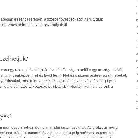
tan
táp
laposan és rendszeresen, a szőrbenövést sokszor nem tudjuk
ta
s érdemes betartani az alapszabályokat!
te
te
ti
tör
tú
ezelhetjük?
újr
va
an egy rokon, aki a többitől távol él. Országon belül vagy országon kívül,
vá
an, mindenképpen nehéz távol lenni. Nehéz összeegyeztetni az ünnepeket,
nyaralásokat, mert mindig bele kell kalkulálni az utazást. És még így is
vé
dunk a folyamatos tervezésbe és utazásba. Hogyan könnyíthetnénk a
ve
vir
vit
zav
gyek?
 minden évben nehéz, de nem mindig ugyanazoknak. Az érettségi még a
get kelt. Végeláthatatlan tételsorok, feladatgyűjtemények, kidolgozott