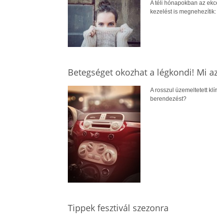
A téli hónapokban az ek
kezelést is megnehezítik: 
Betegséget okozhat a légkondi! Mi az
A rosszul üzemeltetett kl
berendezést?
Tippek fesztivál szezonra