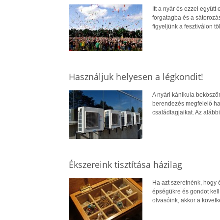
Itt a nyár és ezzel együtt
forgatagba és a sátorozá
figyeljünk a fesztiválon t
Használjuk helyesen a légkondit!
A nyári kánikula beköszö
berendezés megfelelő has
családtagjaikat. Az alább
Ékszereink tisztítása házilag
Ha azt szeretnénk, hogy 
épségükre és gondot kell 
olvasóink, akkor a követk