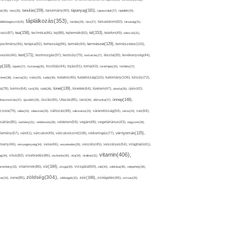
tápanyag(181),
tanulás(159),
ár(36),
tánc(26),
tanulmány(40),
tapasztalat(27),
táplálék(34),
táplálkozás(353),
lálékkiegészítő(25),
tárolás(29),
társ(27),
társadalom(50),
társaság(31),
tea(158),
tél(153),
vasz(87),
technika(46),
tej(88),
tejtermék(60),
telefon(49),
televízió(31),
terápia(92),
terhesség(96),
természet(129),
természetes(103),
ljesítmény(46),
termék(44),
test(171),
testmozgás(97),
rvezés(46),
testsúly(79),
testtartás(27),
tészta(39),
tevékenység(44),
pp(118),
tippek(27),
tisztaság(35),
tisztítás(44),
tojás(91),
torna(43),
torokfájás(32),
törődés(27),
tudatosság(115),
tudomány(106),
ténet(38),
trauma(31),
trükk(25),
tudás(30),
tudatos(46),
túlsúly(72),
tünet(139),
ra(78),
turmix(64),
túró(29),
tüdő(28),
tünetek(64),
türelem(47),
uborka(26),
újév(42),
ünnep(148),
ahasznosítás(37),
újszülött(26),
úszás(46),
Utazás(85),
Üdítő(26),
ülőmunka(27),
csora(79),
válás(24),
választás(29),
változás(48),
változatos(24),
várandósság(54),
város(24),
vas(64),
sárlás(85),
vashiány(31),
védekezés(28),
védelem(59),
vegán(48),
vegetáriánus(43),
vegyszer(28),
vércukorszint(108),
vérnyomás(125),
lemény(57),
vér(41),
vércukor(49),
vérkeringés(77),
rseny(46),
vérszegénység(34),
vese(46),
veszekedés(29),
veszély(45),
veszélyes(54),
világháló(41),
vitamin(406),
ág(34),
vírus(82),
viselkedés(86),
viszketés(30),
vita(34),
vitalitás(31),
víz(184),
aminhiány(33),
vitaminok(86),
vizsga(26),
vizsgálat(59),
zab(34),
zabkása(36),
zabpehely(36),
zöldség(304),
zsír(166),
ar(24),
zene(85),
zöldségek(32),
zsírégetés(46),
zsírsav(25)