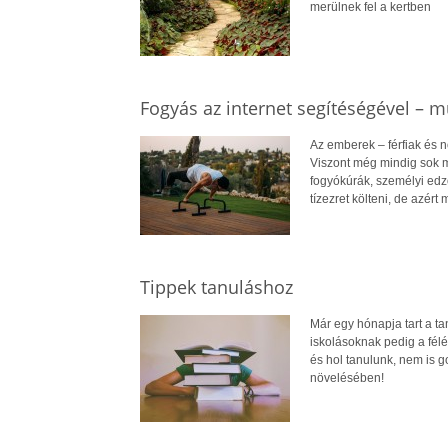
merülnek fel a kertben
Fogyás az internet segítéségével – 
Az emberek – férfiak és 
Viszont még mindig sok m
fogyókúrák, személyi edző
tízezret költeni, de azér
Tippek tanuláshoz
Már egy hónapja tart a t
iskolásoknak pedig a fél
és hol tanulunk, nem is g
növelésében!