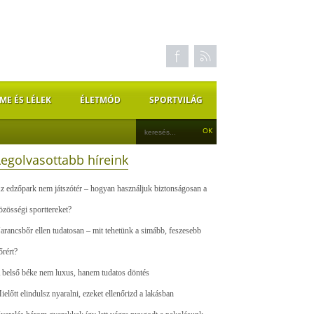
ME ÉS LÉLEK
ÉLETMÓD
SPORTVILÁG
Legolvasottabb híreink
z edzőpark nem játszótér – hogyan használjuk biztonságosan a
özösségi sporttereket?
arancsbőr ellen tudatosan – mit tehetünk a simább, feszesebb
őrért?
 belső béke nem luxus, hanem tudatos döntés
ielőtt elindulsz nyaralni, ezeket ellenőrizd a lakásban