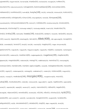
sgyerek(45),
kisgyermek(34),
kismama(38),
kitartás(50),
kockázat(34),
kocogás(24),
koffein(76),
kommunikáció(124),
koncentráció(94),
leszterin(76),
koleszterinszint(24),
kollagén(54),
konyha(149),
nditerem(51),
konfliktus(52),
kontroll(28),
kór(25),
kórház(29),
kórokozó(24),
kortizol(41),
könyv(106),
környezet(116),
zmetikum(40),
köhögés(40),
könyvajánló(24),
köret(30),
nyezetbarát(31),
környezetvédelem(78),
köröm(27),
kötődés(49),
következmény(33),
közérzet(43),
lekedés(26),
közösség(71),
közösségi média(27),
közösségi oldal(38),
kreatív(34),
kreativitás(79),
kritika(139),
kutatás(144),
kutya(100),
ém(62),
kultúra(36),
külföld(27),
kütyü(33),
lakás(65),
látás(34),
lélek(408),
z(42),
lazac(24),
légzés(49),
lehetőség(25),
lekvár(41),
lelki egészség(33),
levegő(42),
él(28),
Levendula(32),
leves(47),
lista(32),
liszt(36),
macska(33),
magány(42),
magas vérnyomás(28),
gnézium(70),
magvak(25),
magyar(25),
Magyarország(28),
magzat(25),
máj(60),
mandula(33),
marketing(31),
megelőzés(165),
sszázs(45),
medence(24),
meditáció(89),
megbetegedés(24),
megfázás(89),
glepetés(28),
megoldás(89),
melatonin(29),
meleg(74),
mellékhatás(24),
memória(72),
mennyiség(26),
nstruáció(50),
mentális(48),
mentális egészség(86),
menü(28),
méregtelenítés(48),
mese(40),
z(92),
migrén(27),
mindennapok(34),
minőség(33),
mobiltelefon(27),
modern(24),
módszer(68),
mogyoró(31),
mozgás(406),
motiváció(144),
sás(31),
mosoly(27),
mozgásforma(25),
mozi(42),
nka(182),
munkahely(92),
műtét(38),
művészet(29),
nagyszülő(27),
nap(35),
napfény(54),
napirend(35),
pozás(37),
napsütés(38),
naptej(32),
narancs(27),
nasi(31),
nassolás(41),
nátha(44),
negatív(50),
nyár(201),
nő(106),
növény(112),
hézség(36),
népszerű(42),
nevelés(83),
nevetés(30),
nők(42),
nyugalom(102),
aralás(90),
nyári szünet(27),
nyelv(26),
nyomelem(33),
nyugtató(29),
nyújtás(45),
afigyelés(52),
ok(36),
okostelefon(57),
oktatás(40),
olaj(50),
olajos magvak(34),
olcsó(33),
olvasás(101),
orvos(164),
ívaolaj(42),
omega-3(31),
online(52),
orrfolyás(24),
orvostudomány(26),