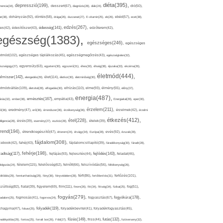
diéta(395),
depresszió(199),
mencia(34),
desszert(67),
diagnózis(28),
diák(24),
dió(50),
dohányzás(92),
at(38),
döntés(58),
drága(26),
duzzanat(27),
E-vitamin(25),
eb(26),
ebéd(57),
ecet(38),
edzés(267),
édesség(141),
es(42),
édesítőszer(43),
edzőterem(42),
egészség(1383),
egészséges(246),
egészséges
etmód(102),
egészséges táplálkozás(45),
egészségmegőrzés(43),
egészségtelen(32),
észségügy(27),
egyensúly(63),
egyetem(30),
egyszerű(31),
éhes(30),
éhség(38),
éjszaka(33),
ekcéma(26),
életmód(444),
elmiszer(142),
élet(114),
elengedés(29),
életkor(30),
életminőség(30),
etmódváltás(109),
elhízás(110),
elme(93),
életvitel(28),
elfogadás(30),
élmény(55),
előny(37),
energia(487),
emésztés(167),
árás(32),
ember(38),
empátia(43),
Energiaital(29),
eper(30),
érzelem(211),
ő(36),
eredmény(47),
erő(36),
érrendszer(36),
érzékenység(36),
érzelmek(42),
érzelmi
étkezés(412),
étel(228),
elligencia(28),
érzés(39),
esemény(27),
eszköz(28),
ételek(39),
trend(194),
evés(92),
étrendkiegészítő(47),
étterem(24),
étvágy(34),
Európa(28),
évszak(28),
fájdalom(308),
cebook(42),
fahéj(43),
fájdalomcsillapító(39),
fáradékonyság(30),
fáradt(28),
fehérje(198),
radtság(117),
fejfájás(93),
fejlődés(143),
fejlesztés(44),
feladat(46),
félelem(115),
dolgozás(24),
felelősség(62),
felnőtt(66),
felszívódás(56),
féltékenység(26),
fertőzés(101),
töltődés(29),
fenntarthatóság(29),
fény(36),
fényvédelem(28),
férfi(86),
fertőtlenítés(31),
film(111),
szültség(82),
fiatal(39),
figyelem(69),
finom(26),
fitt(34),
fittség(34),
fizikai(25),
fog(51),
fogyás(279),
fogyókúra(178),
gadalom(25),
fogmosás(41),
fogorvos(24),
fogyasztás(67),
folyadék(119),
khagyma(47),
folsav(25),
folyadékbevitel(41),
folyadékfogyasztás(45),
főzés(149),
futás(132),
yadékpótlás(29),
fontos(25),
forralt bor(26),
Föld(27),
friss(44),
futóverseny(32),