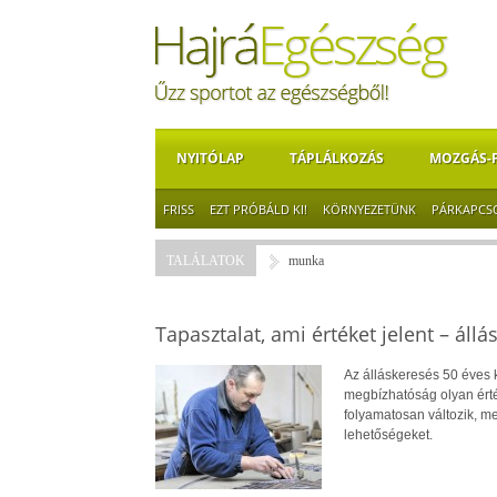
NYITÓLAP
TÁPLÁLKOZÁS
MOZGÁS-
FRISS
EZT PRÓBÁLD KI!
KÖRNYEZETÜNK
PÁRKAPCS
TALÁLATOK
munka
Tapasztalat, ami értéket jelent – állá
Az álláskeresés 50 éves ko
megbízhatóság olyan érté
folyamatosan változik, me
lehetőségeket.