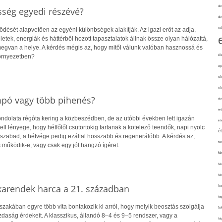
de
sség egyedi részévé?
div
éd
ését alapvetően az egyéni különbségek alakítják. Az igazi erőt az adja,
tek, energiák és háttérből hozott tapasztalatok állnak össze olyan hálózattá,
gvan a helye. A kérdés mégis az, hogy mitől válunk valóban hasznossá és
él
örnyezetben?
eg
él
él
mpó vagy több pihenés?
elv
erd
dolata régóta kering a közbeszédben, de az utóbbi években lett igazán
int
ell lényege, hogy hétfőtől csütörtökig tartanak a kötelező teendők, napi nyolc
é
 szabad, a hétvége pedig ezáltal hosszabb és regenerálóbb. A kérdés az,
fa
 működik-e, vagy csak egy jól hangzó ígéret.
fá
fel
fel
rendek harca a 21. században
fe
fo
zakában egyre több vita bontakozik ki arról, hogy melyik beosztás szolgálja
fo
daság érdekeit. A klasszikus, állandó 8–4 és 9–5 rendszer, vagy a
fol