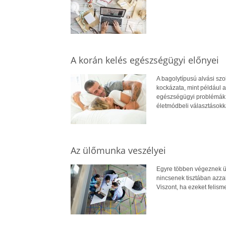
A korán kelés egészségügyi előnyei
A bagolytípusú alvási s
kockázata, mint például a
egészségügyi problémák. 
életmódbeli választásokkal
Az ülőmunka veszélyei
Egyre többen végeznek ü
nincsenek tisztában azza
Viszont, ha ezeket felis