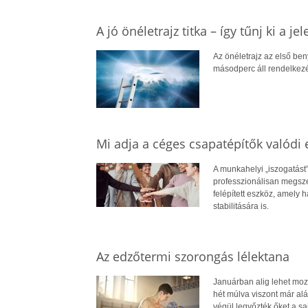
A jó önéletrajz titka – így tűnj ki a je
Az önéletrajz az első be
másodperc áll rendelkezé
Mi adja a céges csapatépítők valódi 
A munkahelyi „iszogatást
professzionálisan megsz
felépített eszköz, amely h
stabilitására is.
Az edzőtermi szorongás lélektana
Januárban alig lehet moz
hét múlva viszont már alá
végül legyőzték őket a sa