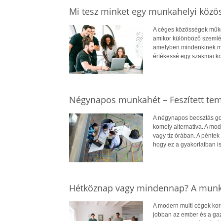
Mi tesz minket egy munkahelyi közö
A céges közösségek működ
amikor különböző szemléle
amelyben mindenkinek me
értékessé egy szakmai k
Négynapos munkahét – Feszített te
A négynapos beosztás gon
komoly alternatíva. A mod
vagy tíz órában. A péntek
hogy ez a gyakorlatban is
Hétköznap vagy mindennap? A munka
A modern multi cégek kors
jobban az ember és a gaz