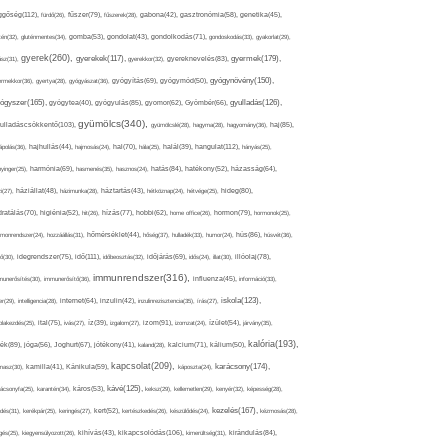
ggőség(112),
fürdő(26),
fűszer(79),
fűszerek(28),
gabona(42),
gasztronómia(58),
genetika(45),
tén(32),
gluténmentes(34),
gomba(53),
gondolat(43),
gondolkodás(71),
gondoskodás(33),
gyakorlat(29),
gyerek(260),
gyermek(179),
gyerekek(117),
ász(31),
gyerekkor(32),
gyereknevelés(83),
gyógynövény(150),
ermekkor(36),
gyertya(28),
gyógyászat(36),
gyógyítás(69),
gyógymód(50),
ógyszer(165),
gyulladás(126),
gyógytea(40),
gyógyulás(85),
gyomor(62),
Gyömbér(66),
gyümölcs(340),
ulladáscsökkentő(103),
gyümölcslé(28),
hagyma(28),
hagyomány(36),
haj(85),
hangulat(112),
ápolás(36),
hajhullás(44),
hajmosás(24),
hal(70),
hála(25),
halál(39),
hányás(25),
yinger(25),
harmónia(69),
hasmenés(35),
hasznos(24),
hatás(84),
hatékony(52),
házasság(64),
i(27),
háziállat(48),
házimunka(28),
háztartás(43),
hétköznap(24),
hétvége(25),
hideg(80),
dratálás(70),
higiénia(52),
hit(26),
hízás(77),
hobbi(62),
home office(26),
hormon(79),
hormonok(25),
rmonrendszer(24),
hozzáállás(31),
hőmérséklet(44),
hőség(37),
hulladék(33),
humor(24),
hús(86),
húsvét(36),
idő(111),
ő(30),
idegrendszer(75),
időbeosztás(32),
időjárás(69),
idős(24),
illat(30),
illóolaj(78),
immunrendszer(316),
munerősítés(30),
immunerősítő(36),
influenza(45),
információ(33),
iskola(123),
er(29),
intelligencia(28),
internet(64),
inzulin(42),
inzulinrezisztencia(35),
írás(27),
olakezdés(25),
ital(75),
ivás(27),
íz(39),
izgalom(27),
izom(91),
izomzat(24),
ízület(54),
járvány(35),
kalória(193),
ték(89),
jóga(56),
Joghurt(67),
jótékony(41),
kaland(28),
kalcium(71),
kálium(50),
kapcsolat(209),
karácsony(174),
masz(30),
kamilla(41),
Kánikula(59),
káposzta(24),
kávé(125),
ácsonyfa(25),
karantén(34),
káros(53),
keksz(29),
kellemetlen(29),
kenyér(32),
képesség(28),
kezelés(167),
dés(31),
kerékpár(25),
keringés(27),
kert(52),
kertészkedés(26),
készülődés(24),
kézmosás(28),
kikapcsolódás(106),
gés(25),
kiegyensúlyozott(26),
kihívás(43),
kimerültség(31),
kirándulás(84),