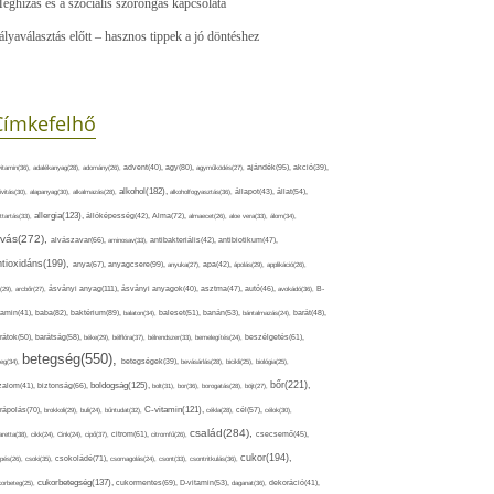
eghízás és a szociális szorongás kapcsolata
ályaválasztás előtt – hasznos tippek a jó döntéshez
Címkefelhő
ajándék(95),
itamin(36),
adalékanyag(28),
adomány(26),
advent(40),
agy(80),
agyműködés(27),
akció(39),
alkohol(182),
ivitás(30),
alapanyag(30),
alkalmazás(28),
alkoholfogyasztás(36),
állapot(43),
állat(54),
allergia(123),
attartás(33),
állóképesség(42),
Alma(72),
almaecet(26),
aloe vera(33),
álom(34),
lvás(272),
alvászavar(66),
aminosav(33),
antibakteriális(42),
antibiotikum(47),
ntioxidáns(199),
anyagcsere(99),
anya(67),
anyuka(27),
apa(42),
ápolás(29),
applikáció(26),
ásványi anyag(111),
(29),
arcbőr(27),
ásványi anyagok(40),
asztma(47),
autó(46),
avokádó(36),
B-
tamin(41),
baba(82),
baktérium(89),
balaton(34),
baleset(51),
banán(53),
bántalmazás(24),
barát(48),
rátok(50),
barátság(58),
béke(29),
bélflóra(37),
bélrendszer(33),
bemelegítés(24),
beszélgetés(61),
betegség(550),
eg(34),
betegségek(39),
bevásárlás(28),
bicikli(25),
biológia(25),
bőr(221),
boldogság(125),
zalom(41),
biztonság(66),
bolt(31),
bor(36),
borogatás(28),
böjt(27),
C-vitamin(121),
rápolás(70),
brokkoli(29),
buli(24),
bűntudat(32),
cékla(28),
cél(57),
célok(30),
család(284),
aretta(38),
cikk(24),
Cink(24),
cipő(37),
citrom(61),
citromfű(26),
csecsemő(45),
cukor(194),
pés(26),
csoki(35),
csokoládé(71),
csomagolás(24),
csont(33),
csontritkulás(36),
cukorbetegség(137),
orbeteg(25),
cukormentes(69),
D-vitamin(53),
daganat(36),
dekoráció(41),