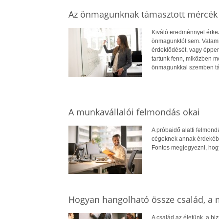
Az önmagunknak támasztott mércék
Kiváló eredménnyel érke
önmagunktól sem. Valami 
érdeklődését, vagy éppen 
tartunk fenn, miközben m
önmagunkkal szemben tá
A munkavállalói felmondás okai
A próbaidő alatti felmondá
cégeknek annak érdekében
Fontos megjegyezni, hogy
Hogyan hangolható össze család, a 
A család az életünk, a biz