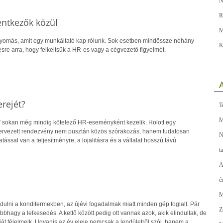
N
R
lentkezők közül
M
nyomás, amit egy munkáltató kap rólunk. Sok esetben mindössze néhány
K
sre arra, hogy felkeltsük a HR-es vagy a cégvezető figyelmét.
A
erejét?
T
M
” sokan még mindig kötelező HR-eseményként kezelik. Holott egy
ervezett rendezvény nem pusztán közös szórakozás, hanem tudatosan
N
atással van a teljesítményre, a lojalitásra és a vállalat hosszú távú
t
A
é
M
dulni a konditermekben, az újévi fogadalmak miatt minden gép foglalt. Pár
Z
bbhagy a lelkesedés. A kettő között pedig ott vannak azok, akik elindultak, de
ját félelmeik. Ugyanis az év eleje nemcsak a lendületről szól, hanem a