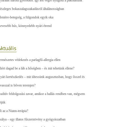
yaralás három gyerekkel: így lett végre nyugodt a pakolásunk
észleges bokaszalagszakadásról általànosságban
enière-betegség, a fülgondok egyik oka
evesebb hús, könnyedebb nyári étrend
ktuális
ermészetes védekezés a parlagfű-allergia ellen
iért dagad be a láb a hőségben – és mit tehetünk ellene?
yári kertészkedés – mit ültessünk augusztusban, hogy ősszel és
avasszal is bőven teremjen?
uditív feldolgozási zavar, amikor a hallás rendben van, mégsem
rtjük
i az a Niann-terápia?
sálya – egy illatos fűszernövény a gyógyászatban