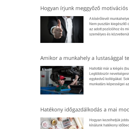
Hogyan írjunk meggyőző motivációs 
A kísérőlevél munkahelye
Nem pusztán kiegészítő 
az adott pozícióhoz és mi
személyes és közvetlenül 
Amikor a munkahely a lustasággal te
Hallottál már a kiégés (bu
Legtöbbször nevetségesne
egykedvű kollégákat. So
munkatárs képességei az 
Hatékony időgazdálkodás a mai mod
Hogyan kezelhetjük jobba
kínálunk hatékony időbeo