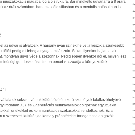
i műszakokat is magába foglaló struktúra. Bár mindkettő ugyanarra a 8 órára
fü
k az órák számában, hanem az életstílusban és a mentális hatásokban is
glu
gy
gy
gy
e
gy
haj
 az udvar is átváltozik. A harsány nyári színek helyét átveszik a szürkésebb
k fölött pedig ott lebeg a nyugalom látszata. Sokan ilyenkor hajlamosak
hán
át, mondván úgyis vége a szezonnak. Pedig éppen ilyenkor dől el, milyen lesz
ház
 a minőségi gondoskodás minden percét visszaadja a környezetünk.
hi
ho
hűt
im
yen
ing
isk
 vállalatok sokszor válnak különböző életkorú személyek találkozóhelyévé.
já
gy irodában X, Y és Z generációs munkavállalók dolgoznak együtt, akik
okkal, értékekkel és kommunikációs szokásokkal rendelkeznek. Ez a
ka
 a szervezeti kultúrát, de komoly próbatételt is tartogathat a dolgozók
kar
kér
kié