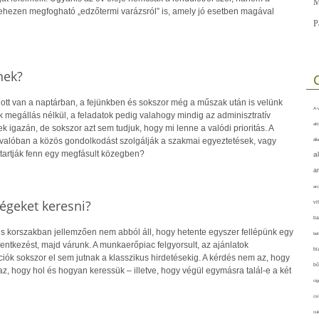
M
nehezen megfogható „edzőtermi varázsról” is, amely jó esetben magával
P
nek?
 ott van a naptárban, a fejünkben és sokszor még a műszak után is velünk
A-v
 megállás nélkül, a feladatok pedig valahogy mindig az adminisztratív
akt
igazán, de sokszor azt sem tudjuk, hogy mi lenne a valódi prioritás. A
valóban a közös gondolkodást szolgálják a szakmai egyeztetések, vagy
áll
 tartják fenn egy megfásult közegben?
a
a
arc
égeket keresni?
vi
ba
is korszakban jellemzően nem abból áll, hogy hetente egyszer fellépünk egy
bet
elentkezést, majd várunk. A munkaerőpiac felgyorsult, az ajánlatok
bi
ciók sokszor el sem jutnak a klasszikus hirdetésekig. A kérdés nem az, hogy
bő
, hogy hol és hogyan keressük – illetve, hogy végül egymásra talál-e a két
cig
csí
cuk