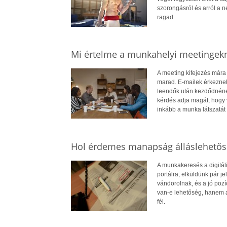
szorongásról és arról a 
ragad.
Mi értelme a munkahelyi meetingek
A meeting kifejezés mára
marad. E-mailek érkeznek
teendők után kezdődnének 
kérdés adja magát, hogy 
inkább a munka látszatát
Hol érdemes manapság álláslehetős
A munkakeresés a digitál
portálra, elküldünk pár j
vándorolnak, és a jó pozí
van-e lehetőség, hanem az
fél.