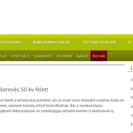
FOGYÓKÚRA
BABA-MAMA-CSALÁD
TESTÜNK VÉDELME
EL
OLAT
SPIRITUÁLIS
SZABADIDŐ
VÉLEMÉNY
AJÁNLÓ
BULVÁR
A
skeresés 50 év felett
k
N
r felett új kihívásokat jelenthet, ám az évek során felépített szakmai tudás és
kek, amelyek komoly előnyt biztosíthatnak. Bár a munkaerőpiac
b
gfelelő felkészüléssel és nyitottsággal idősebb korban is találhatunk új
A
M