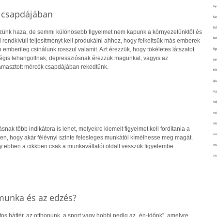
táp
 csapdájában
ta
te
zünk haza, de semmi különösebb figyelmet nem kapunk a környezetünktől és
te
rendkívüli teljesítményt kell produkálni ahhoz, hogy felkeltsük más emberek
emberileg csinálunk rosszul valamit. Azt érezzük, hogy tökéletes látszatot
ti
égis lehangoltnak, depressziósnak érezzük magunkat, vagyis az
tör
masztott mércék csapdájában rekedtünk.
tú
újr
va
vá
vé
ve
snak több indikátora is lehet, melyekre kiemelt figyelmet kell fordítania a
vir
, hogy akár félévnyi szinte felesleges munkától kímélhesse meg magát.
 ebben a cikkben csak a munkavállalói oldalt vesszük figyelembe.
vit
zav
munka és az edzés?
tos háttér, az otthonunk, a sport vagy hobbi pedig az „én-időnk”, amelyre