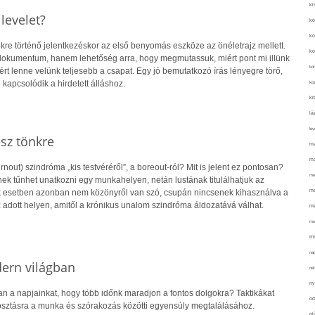
ki
levelet?
ko
ko
kre történő jelentkezéskor az első benyomás eszköze az önéletrajz mellett.
ko
dokumentum, hanem lehetőség arra, hogy megmutassuk, miért pont mi illünk
kör
ért lenne velünk teljesebb a csapat. Egy jó bemutatkozó írás lényegre törő,
kapcsolódik a hirdetett álláshoz.
köz
kr
lá
lev
sz tönkre
ma
ma
rnout) szindróma „kis testvéréről”, a boreout-ról? Mit is jelent ez pontosan?
me
k tűnhet unatkozni egy munkahelyen, netán lustának titulálhatjuk az
me
k esetben azonban nem közönyről van szó, csupán nincsenek kihasználva a
adott helyen, amitől a krónikus unalom szindróma áldozatává válhat.
mé
mo
mu
na
ern világban
ne
ny
n a napjainkat, hogy több időnk maradjon a fontos dolgokra? Taktikákat
od
sztásra a munka és szórakozás közötti egyensúly megtalálásához.
ol