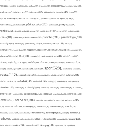
thon(111),
önbizalom(122),
óvoda(26),
öltözködés(35),
önállóság(27),
önbecsülés(36),
önbizalomhiány(28),
önismeret(113),
értékelés(44),
önfejlesztés(59),
önkifejezés(26),
öregedés(46),
öröm(69),
z(109),
őszinteség(34),
ötlet(37),
pajzsmirigy(53),
pakolás(30),
panasz(25),
paprika(28),
pár(27),
párkapcsolat(241),
radicsom(52),
páratartalom(27),
pattanás(30),
pénz(74),
piac(27),
ihenés(210),
pizza(25),
pollen(33),
popcorn(35),
por(26),
pozitív(83),
prevenció(25),
probiotikum(38),
psziché(290),
pszichológia(230),
obléma(142),
problémamegoldás(27),
program(60),
recept(131),
zichológus(67),
puffadás(34),
pulzus(45),
rák(69),
reakció(33),
reflux(31),
generáció(46),
regenerálódás(28),
reggel(39),
reggeli(89),
reklám(39),
relaxáció(81),
rendszer(24),
Rost(131),
ndszeres(41),
rizs(34),
rozmaring(24),
rugalmasság(24),
ruha(42),
rutin(47),
sajt(67),
segítség(100),
séta(107),
láta(78),
sejt(27),
sérülés(58),
siker(67),
sírás(27),
smink(37),
só(70),
sport(528),
ozat(33),
sör(26),
spenót(27),
spiritualitás(28),
spórolás(37),
sportoló(31),
strand(35),
tressz(446),
sütemény(94),
stresszkezelés(53),
stresszoldás(34),
súly(25),
súlyzó(24),
szabadidő(142),
tés(91),
sütőtök(25),
szabadság(47),
szabály(25),
szabályok(24),
szájhigiénia(24),
akember(140),
szakítás(27),
Számítógép(46),
száraz(24),
szédülés(35),
székrekedés(25),
Szem(54),
Szénhidrát(181),
emélyiség(94),
szerelem(156),
szemét(32),
szépség(52),
szépségápolás(26),
szervezet(306),
zeretet(207),
szex(27),
szexualitás(25),
szezon(34),
szilveszter(48),
szív(109),
n(28),
színek(36),
szívbetegség(32),
szocializáció(30),
szódabikarbóna(35),
szokás(79),
szorongás(178),
okások(33),
szolárium(24),
szoptatás(33),
szórakozás(45),
szőlő(25),
szülés(70),
zülő(203),
tanács(161),
szülők(25),
szűrővizsgálat(34),
tablet(44),
takarítás(50),
támogatás(36),
tápanyag(181),
tanulás(159),
ár(36),
tánc(26),
tanulmány(40),
tapasztalat(27),
táplálék(34),