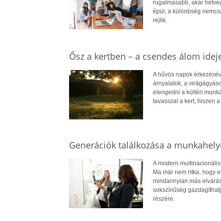
rugalmasabb, akár hétvég
épül, a különbség nemcsa
rejlik.
Ősz a kertben – a csendes álom idej
A hűvös napok érkezésével
árnyalatok, a virágágyáso
elengedni a kültéri munk
tavasszal a kert, hiszen
Generációk találkozása a munkahel
A modern multinacionális
Ma már nem ritka, hogy e
mindannyian más elvárás
sokszínűség gazdagíthatja
részére.