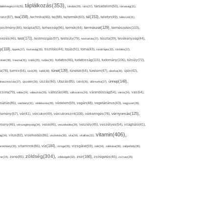
táplálkozás(353),
lálékkiegészítő(25),
tárolás(29),
társ(27),
társadalom(50),
társaság(31),
tea(158),
tél(153),
vasz(87),
technika(46),
tej(88),
tejtermék(60),
telefon(49),
televízió(31),
terápia(92),
terhesség(96),
természet(129),
természetes(103),
ljesítmény(46),
termék(44),
test(171),
testmozgás(97),
rvezés(46),
testsúly(79),
testtartás(27),
tészta(39),
tevékenység(44),
pp(118),
tippek(27),
tisztaság(35),
tisztítás(44),
tojás(91),
torna(43),
torokfájás(32),
törődés(27),
tudatosság(115),
tudomány(106),
ténet(38),
trauma(31),
trükk(25),
tudás(30),
tudatos(46),
túlsúly(72),
tünet(139),
ra(78),
turmix(64),
túró(29),
tüdő(28),
tünetek(64),
türelem(47),
uborka(26),
újév(42),
ünnep(148),
ahasznosítás(37),
újszülött(26),
úszás(46),
Utazás(85),
Üdítő(26),
ülőmunka(27),
csora(79),
válás(24),
választás(29),
változás(48),
változatos(24),
várandósság(54),
város(24),
vas(64),
sárlás(85),
vashiány(31),
védekezés(28),
védelem(59),
vegán(48),
vegetáriánus(43),
vegyszer(28),
vércukorszint(108),
vérnyomás(125),
lemény(57),
vér(41),
vércukor(49),
vérkeringés(78),
rseny(46),
vérszegénység(34),
vese(46),
veszekedés(29),
veszély(45),
veszélyes(54),
világháló(41),
vitamin(406),
ág(34),
vírus(82),
viselkedés(86),
viszketés(30),
vita(34),
vitalitás(31),
víz(184),
aminhiány(33),
vitaminok(86),
vizsga(26),
vizsgálat(59),
zab(34),
zabkása(36),
zabpehely(36),
zöldség(304),
zsír(166),
ar(24),
zene(85),
zöldségek(32),
zsírégetés(46),
zsírsav(25)