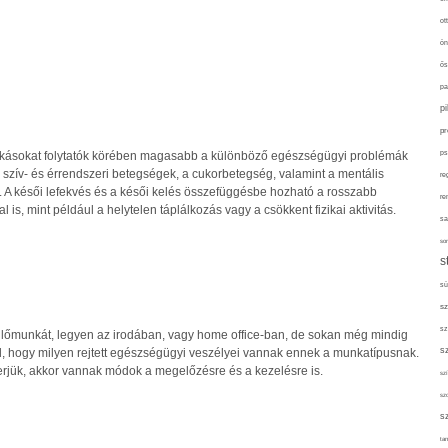
ot
ön
ős
pa
p
pr
zokásokat folytatók körében magasabb a különböző egészségügyi problémák
ps
 szív- és érrendszeri betegségek, a cukorbetegség, valamint a mentális
re
A késői lefekvés és a késői kelés összefüggésbe hozható a rosszabb
re
 is, mint például a helytelen táplálkozás vagy a csökkent fizikai aktivitás.
sa
sor
s
sü
sz
sz
lőmunkát, legyen az irodában, vagy home office-ban, de sokan még mindig
s
l, hogy milyen rejtett egészségügyi veszélyei vannak ennek a munkatípusnak.
merjük, akkor vannak módok a megelőzésre és a kezelésre is.
szí
sz
s
tan