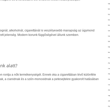
kié
ki
ko
ko
ko
ognál, alkoholnál, cigarettánál is veszélyesebb manapság az úgymond
kör
zett jelenség. Modern korunk függőségével állunk szemben.
köz
kr
lá
lev
ma
ma
k alatt?
me
me
 rontja a nők termékenységét. Ennek oka a cigarettában lévő különféle
nak, a cianidnak és a szén-monoxidnak a petesejtekre gyakorolt hatásában
mé
mo
mu
na
ne
ny