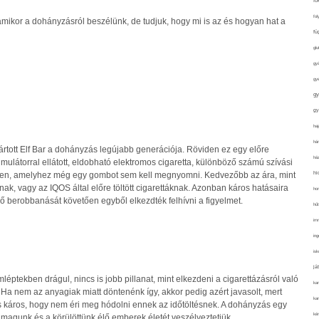
fo
fol
, amikor a dohányzásról beszélünk, de tudjuk, hogy mi is az és hogyan hat a
fü
glu
gy
gy
gy
gy
haj
hán
ártott Elf Bar a dohányzás legújabb generációja. Röviden ez egy előre
ház
kumulátorral ellátott, eldobható elektromos cigaretta, különböző számú szívási
hi
zben, amelyhez még egy gombot sem kell megnyomni. Kedvezőbb az ára, mint
k, vagy az IQOS által előre töltött cigarettáknak. Azonban káros hatásaira
ho
ő berobbanását követően egyből elkezdték felhívni a figyelmet.
hűt
im
ing
isk
já
éptekben drágul, nincs is jobb pillanat, mint elkezdeni a cigarettázásról való
ka
Ha nem az anyagiak miatt döntenénk így, akkor pedig azért javasolt, mert
kar
 káros, hogy nem éri meg hódolni ennek az időtöltésnek. A dohányzás egy
kér
 magunk és a körülöttünk élő emberek életét veszélyeztetjük.