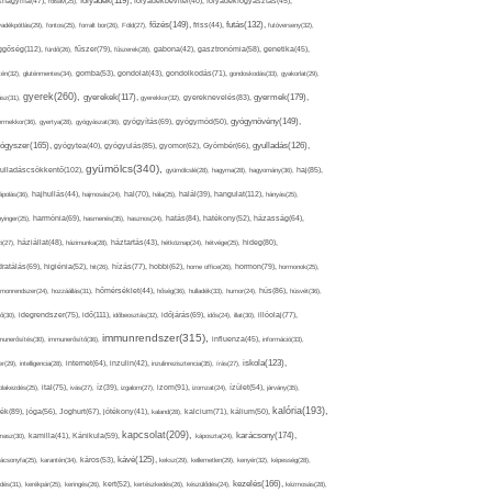
folyadék(119),
khagyma(47),
folsav(25),
folyadékbevitel(40),
folyadékfogyasztás(45),
főzés(149),
futás(132),
yadékpótlás(29),
fontos(25),
forralt bor(26),
Föld(27),
friss(44),
futóverseny(32),
ggőség(112),
fürdő(26),
fűszer(79),
fűszerek(28),
gabona(42),
gasztronómia(58),
genetika(45),
tén(32),
gluténmentes(34),
gomba(53),
gondolat(43),
gondolkodás(71),
gondoskodás(33),
gyakorlat(29),
gyerek(260),
gyermek(179),
gyerekek(117),
ász(31),
gyerekkor(32),
gyereknevelés(83),
gyógynövény(149),
ermekkor(36),
gyertya(28),
gyógyászat(36),
gyógyítás(69),
gyógymód(50),
ógyszer(165),
gyulladás(126),
gyógytea(40),
gyógyulás(85),
gyomor(62),
Gyömbér(66),
gyümölcs(340),
ulladáscsökkentő(102),
gyümölcslé(28),
hagyma(28),
hagyomány(36),
haj(85),
hangulat(112),
ápolás(36),
hajhullás(44),
hajmosás(24),
hal(70),
hála(25),
halál(39),
hányás(25),
yinger(25),
harmónia(69),
hasmenés(35),
hasznos(24),
hatás(84),
hatékony(52),
házasság(64),
i(27),
háziállat(48),
házimunka(28),
háztartás(43),
hétköznap(24),
hétvége(25),
hideg(80),
dratálás(69),
higiénia(52),
hit(26),
hízás(77),
hobbi(62),
home office(26),
hormon(79),
hormonok(25),
rmonrendszer(24),
hozzáállás(31),
hőmérséklet(44),
hőség(36),
hulladék(33),
humor(24),
hús(86),
húsvét(36),
idő(111),
ő(30),
idegrendszer(75),
időbeosztás(32),
időjárás(69),
idős(24),
illat(30),
illóolaj(77),
immunrendszer(315),
munerősítés(30),
immunerősítő(36),
influenza(45),
információ(33),
iskola(123),
er(29),
intelligencia(28),
internet(64),
inzulin(42),
inzulinrezisztencia(35),
írás(27),
olakezdés(25),
ital(75),
ivás(27),
íz(39),
izgalom(27),
izom(91),
izomzat(24),
ízület(54),
járvány(35),
kalória(193),
ték(89),
jóga(56),
Joghurt(67),
jótékony(41),
kaland(28),
kalcium(71),
kálium(50),
kapcsolat(209),
karácsony(174),
masz(30),
kamilla(41),
Kánikula(59),
káposzta(24),
kávé(125),
ácsonyfa(25),
karantén(34),
káros(53),
keksz(29),
kellemetlen(29),
kenyér(32),
képesség(28),
kezelés(166),
dés(31),
kerékpár(25),
keringés(26),
kert(52),
kertészkedés(26),
készülődés(24),
kézmosás(28),