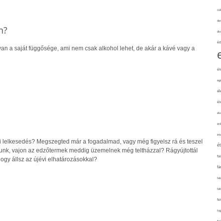
cuk
de
n?
div
éd
n a saját függősége, ami nem csak alkohol lehet, de akár a kávé vagy a
él
eg
él
él
elv
erd
int
vi lelkesedés? Megszegted már a fogadalmad, vagy még figyelsz rá és teszel
é
unk, vajon az edzőtermek meddig üzemelnek még teltházzal? Rágyújtottál
fa
ogy állsz az újévi elhatározásokkal?
fá
fel
fel
fe
fo