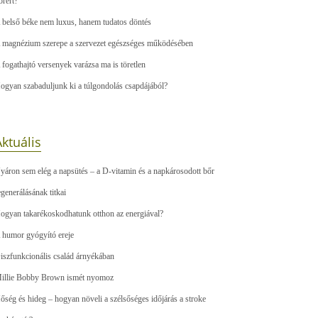
őrért?
 belső béke nem luxus, hanem tudatos döntés
 magnézium szerepe a szervezet egészséges működésében
 fogathajtó versenyek varázsa ma is töretlen
ogyan szabaduljunk ki a túlgondolás csapdájából?
ktuális
yáron sem elég a napsütés – a D-vitamin és a napkárosodott bőr
egenerálásának titkai
ogyan takarékoskodhatunk otthon az energiával?
 humor gyógyító ereje
iszfunkcionális család árnyékában
illie Bobby Brown ismét nyomoz
őség és hideg – hogyan növeli a szélsőséges időjárás a stroke