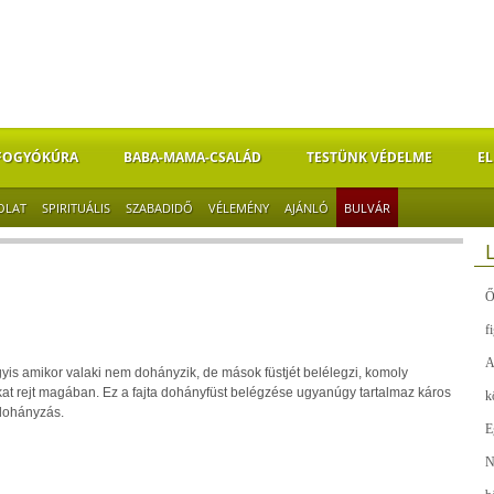
FOGYÓKÚRA
BABA-MAMA-CSALÁD
TESTÜNK VÉDELME
EL
OLAT
SPIRITUÁLIS
SZABADIDŐ
VÉLEMÉNY
AJÁNLÓ
BULVÁR
Ő
f
A
yis amikor valaki nem dohányzik, de mások füstjét belélegzi, komoly
t rejt magában. Ez a fajta dohányfüst belégzése ugyanúgy tartalmaz káros
k
 dohányzás.
E
N