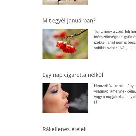
Mit egyél januárban?
Tény, hogy a zord, téli 
idényzöldséghez, gyümölc
ízekkel, arról nem is besz
satöbbi szinte kívánja, h
Egy nap cigaretta nélkül
Nemzetközi kezdeményezé
világnap, amelynek célja
vagy a napjainkban oly d
rá!
Rákellenes ételek