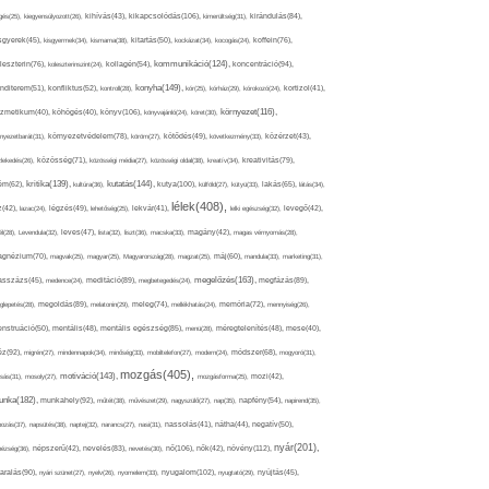
kikapcsolódás(106),
gés(25),
kiegyensúlyozott(26),
kihívás(43),
kimerültség(31),
kirándulás(84),
sgyerek(45),
kisgyermek(34),
kismama(38),
kitartás(50),
kockázat(34),
kocogás(24),
koffein(76),
kommunikáció(124),
koncentráció(94),
leszterin(76),
koleszterinszint(24),
kollagén(54),
konyha(149),
nditerem(51),
konfliktus(52),
kontroll(28),
kór(25),
kórház(29),
kórokozó(24),
kortizol(41),
könyv(106),
környezet(116),
zmetikum(40),
köhögés(40),
könyvajánló(24),
köret(30),
nyezetbarát(31),
környezetvédelem(78),
köröm(27),
kötődés(49),
következmény(33),
közérzet(43),
lekedés(26),
közösség(71),
közösségi média(27),
közösségi oldal(38),
kreatív(34),
kreativitás(79),
kritika(139),
kutatás(144),
kutya(100),
ém(62),
kultúra(36),
külföld(27),
kütyü(33),
lakás(65),
látás(34),
lélek(408),
z(42),
lazac(24),
légzés(49),
lehetőség(25),
lekvár(41),
lelki egészség(32),
levegő(42),
él(28),
Levendula(32),
leves(47),
lista(32),
liszt(36),
macska(33),
magány(42),
magas vérnyomás(28),
gnézium(70),
magvak(25),
magyar(25),
Magyarország(28),
magzat(25),
máj(60),
mandula(33),
marketing(31),
megelőzés(163),
sszázs(45),
medence(24),
meditáció(89),
megbetegedés(24),
megfázás(89),
glepetés(28),
megoldás(89),
melatonin(29),
meleg(74),
mellékhatás(24),
memória(72),
mennyiség(26),
nstruáció(50),
mentális(48),
mentális egészség(85),
menü(28),
méregtelenítés(48),
mese(40),
z(92),
migrén(27),
mindennapok(34),
minőség(33),
mobiltelefon(27),
modern(24),
módszer(68),
mogyoró(31),
mozgás(405),
motiváció(143),
sás(31),
mosoly(27),
mozgásforma(25),
mozi(42),
nka(182),
munkahely(92),
műtét(38),
művészet(29),
nagyszülő(27),
nap(35),
napfény(54),
napirend(35),
pozás(37),
napsütés(38),
naptej(32),
narancs(27),
nasi(31),
nassolás(41),
nátha(44),
negatív(50),
nyár(201),
nő(106),
növény(112),
hézség(36),
népszerű(42),
nevelés(83),
nevetés(30),
nők(42),
nyugalom(102),
aralás(90),
nyári szünet(27),
nyelv(26),
nyomelem(33),
nyugtató(29),
nyújtás(45),