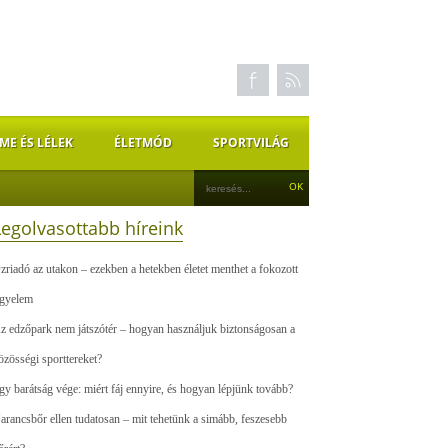
ME ÉS LÉLEK
ÉLETMÓD
SPORTVILÁG
Legolvasottabb híreink
zriadó az utakon – ezekben a hetekben életet menthet a fokozott
igyelem
z edzőpark nem játszótér – hogyan használjuk biztonságosan a
özösségi sporttereket?
gy barátság vége: miért fáj ennyire, és hogyan lépjünk tovább?
arancsbőr ellen tudatosan – mit tehetünk a simább, feszesebb