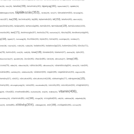
tápanyag(181),
tanulás(159),
ár(36),
tánc(26),
tanulmány(40),
tapasztalat(27),
táplálék(34),
táplálkozás(353),
lálékkiegészítő(25),
tárolás(29),
társ(27),
társadalom(50),
társaság(31),
tea(158),
tél(153),
vasz(87),
technika(46),
tej(88),
tejtermék(60),
telefon(49),
televízió(31),
terápia(92),
terhesség(96),
természet(129),
természetes(103),
ljesítmény(46),
termék(44),
test(171),
testmozgás(97),
rvezés(46),
testsúly(79),
testtartás(27),
tészta(39),
tevékenység(44),
pp(118),
tippek(27),
tisztaság(35),
tisztítás(44),
tojás(91),
torna(43),
torokfájás(32),
törődés(27),
tudatosság(115),
tudomány(106),
ténet(38),
trauma(31),
trükk(25),
tudás(30),
tudatos(46),
túlsúly(71),
tünet(139),
ra(78),
turmix(64),
túró(29),
tüdő(28),
tünetek(64),
türelem(47),
uborka(26),
újév(42),
ünnep(148),
ahasznosítás(37),
újszülött(26),
úszás(46),
Utazás(85),
Üdítő(26),
ülőmunka(27),
csora(79),
válás(24),
választás(29),
változás(48),
változatos(24),
várandósság(54),
város(24),
vas(64),
sárlás(85),
vashiány(31),
védekezés(28),
védelem(59),
vegán(48),
vegetáriánus(43),
vegyszer(28),
vércukorszint(108),
vérnyomás(125),
lemény(57),
vér(41),
vércukor(49),
vérkeringés(77),
rseny(46),
vérszegénység(34),
vese(46),
veszekedés(29),
veszély(45),
veszélyes(54),
világháló(41),
vitamin(406),
ág(34),
vírus(82),
viselkedés(86),
viszketés(30),
vita(34),
vitalitás(31),
víz(184),
aminhiány(33),
vitaminok(85),
vizsga(26),
vizsgálat(59),
zab(34),
zabkása(36),
zabpehely(36),
zöldség(304),
zsír(166),
ar(24),
zene(85),
zöldségek(32),
zsírégetés(46),
zsírsav(25)