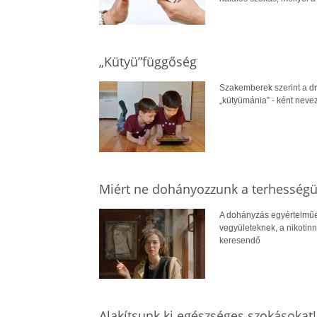
„Kütyü”függőség
Szakemberek szerint a dr
„kütyümánia” - ként neve
Miért ne dohányozzunk a terhességün
A dohányzás egyértelműen
vegyületeknek, a nikotin
keresendő
Alakítsunk ki egészséges szokásokat!