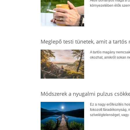
Aktív dohányos maga a ci
környezetében élők szenv
Meglepő testi tünetek, amit a tartó
A tartós magány nemcsak a
okozhat, amikről sokan nem
Módszerek a nyugalmi pulzus csökk
Ez a nagy erőfeszítés hoss
fokozott fáradékonyság,
szívelégtelenséget, vagy a