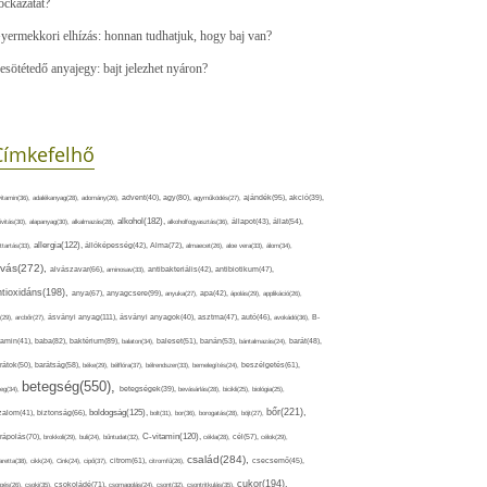
ockázatát?
yermekkori elhízás: honnan tudhatjuk, hogy baj van?
esötétedő anyajegy: bajt jelezhet nyáron?
Címkefelhő
ajándék(95),
itamin(36),
adalékanyag(28),
adomány(26),
advent(40),
agy(80),
agyműködés(27),
akció(39),
alkohol(182),
ivitás(30),
alapanyag(30),
alkalmazás(28),
alkoholfogyasztás(36),
állapot(43),
állat(54),
allergia(122),
attartás(33),
állóképesség(42),
Alma(72),
almaecet(26),
aloe vera(33),
álom(34),
lvás(272),
alvászavar(66),
aminosav(33),
antibakteriális(42),
antibiotikum(47),
ntioxidáns(198),
anyagcsere(99),
anya(67),
anyuka(27),
apa(42),
ápolás(29),
applikáció(26),
ásványi anyag(111),
(29),
arcbőr(27),
ásványi anyagok(40),
asztma(47),
autó(46),
avokádó(36),
B-
tamin(41),
baba(82),
baktérium(89),
balaton(34),
baleset(51),
banán(53),
bántalmazás(24),
barát(48),
rátok(50),
barátság(58),
béke(29),
bélflóra(37),
bélrendszer(33),
bemelegítés(24),
beszélgetés(61),
betegség(550),
eg(34),
betegségek(39),
bevásárlás(28),
bicikli(25),
biológia(25),
bőr(221),
boldogság(125),
zalom(41),
biztonság(66),
bolt(31),
bor(36),
borogatás(28),
böjt(27),
C-vitamin(120),
rápolás(70),
brokkoli(29),
buli(24),
bűntudat(32),
cékla(28),
cél(57),
célok(29),
család(284),
aretta(38),
cikk(24),
Cink(24),
cipő(37),
citrom(61),
citromfű(26),
csecsemő(45),
cukor(194),
pés(26),
csoki(35),
csokoládé(71),
csomagolás(24),
csont(32),
csontritkulás(35),