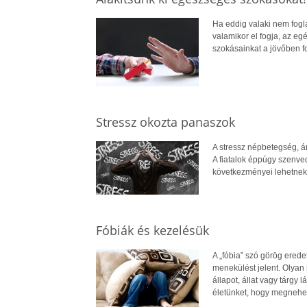
Ha eddig valaki nem fogla
valamikor el fogja, az eg
szokásainkat a jövőben f
Stressz okozta panaszok
A stressz népbetegség, á
A fiatalok éppúgy szenved
következményei lehetnek
Fóbiák és kezelésük
A „fóbia” szó görög eredet
menekülést jelent. Olyan 
állapot, állat vagy tárgy 
életünket, hogy megnehezí