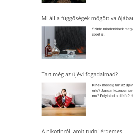
Mi áll a függőségek mögött valójába
Szinte mindenkinek megva
sport is.
Tart még az újévi fogadalmad?
Kinek meddig tart az újé
érte? Január közepén jár
ma? Folytatod a diétát? H
A nikotinról, amit tudni érdemes