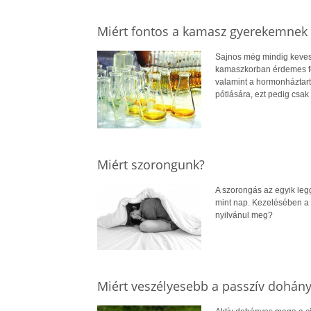
Miért fontos a kamasz gyerekemnek a
Sajnos még mindig keves
kamaszkorban érdemes fel
valamint a hormonháztart
pótlására, ezt pedig csak
Miért szorongunk?
A szorongás az egyik leg
mint nap. Kezelésében a 
nyilvánul meg?
Miért veszélyesebb a passzív dohányz