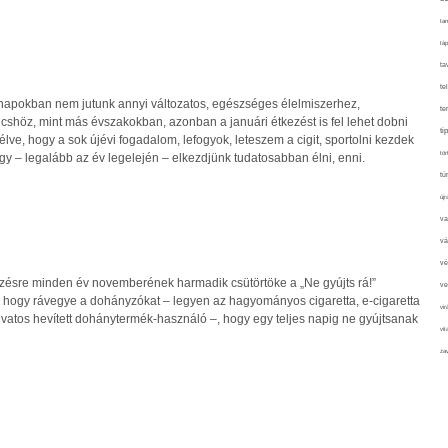
tan
táp
ta
te
hónapokban nem jutunk annyi változatos, egészséges élelmiszerhez,
te
shöz, mint más évszakokban, azonban a januári étkezést is fel lehet dobni
ti
élve, hogy a sok újévi fogadalom, lefogyok, leteszem a cigit, sportolni kezdek
tör
ogy – legalább az év legelején – elkezdjünk tudatosabban élni, enni.
tú
újr
va
vá
vé
sre minden év novemberének harmadik csütörtöke a „Ne gyújts rá!”
ve
, hogy rávegye a dohányzókat – legyen az hagyományos cigaretta, e-cigaretta
vir
ivatos hevített dohánytermék-használó –, hogy egy teljes napig ne gyújtsanak
vit
zav