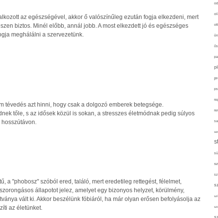
od
ol
lkozott az egészségével, akkor ő valószínűleg ezután fogja elkezdeni, mert
észen biztos. Minél előbb, annál jobb. A most elkezdett jó és egészséges
ot
ogja meghálálni a szervezetünk.
ön
ős
pa
p
pr
ps
re
m tévedés azt hinni, hogy csak a dolgozó emberek betegsége.
re
nek tőle, s az idősek közül is sokan, a stresszes életmódnak pedig súlyos
 hosszútávon.
sa
sor
s
sü
sz
sz
ű, a "phobosz" szóból ered, találó, mert eredetileg rettegést, félelmet,
s
szorongásos állapotot jelez, amelyet egy bizonyos helyzet, körülmény,
szí
látványa vált ki. Akkor beszélünk fóbiáról, ha már olyan erősen befolyásolja az
ti az életünket.
sz
s