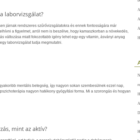
b
A
 laborvizsgálat?
A
en járnak rendszeres szűrővizsgálatokra és ennek fontosságára már
A
hívni a figyelmet, arról nem is beszélve, hogy kamaszkorban a növekedés,
ás változása miatt fokozottabb igény lehet egy-egy vitamin, ásványi anyag
H
 egy laborvizsgálat tudja megmutatni.
A
N
r
gyakoribb mentális betegség, így nagyon sokan szembesülnek ezzel nap,
pszichoterápia nagyon hatékony gyógyítási forma. Mi a szorongás és hogyan
H
A
D
M
ás, mint az aktív?
H