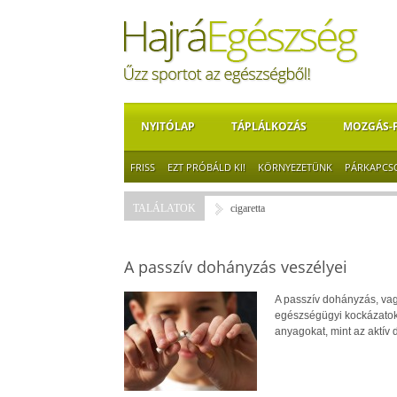
NYITÓLAP
TÁPLÁLKOZÁS
MOZGÁS-
FRISS
EZT PRÓBÁLD KI!
KÖRNYEZETÜNK
PÁRKAPCS
TALÁLATOK
cigaretta
A passzív dohányzás veszélyei
A passzív dohányzás, vag
egészségügyi kockázatoka
anyagokat, mint az aktív