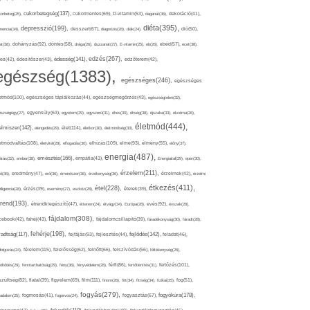
cukorbetegség(137),
orbeteg(25),
cukormentes(69),
D-vitamin(53),
daganat(36),
dekoráció(41),
diéta(395),
depresszió(199),
mencia(34),
desszert(67),
diagnózis(28),
diák(24),
dió(50),
dohányzás(92),
at(38),
döntés(58),
drága(26),
duzzanat(27),
E-vitamin(25),
eb(26),
ebéd(57),
ecet(38),
edzés(267),
édesség(141),
es(42),
édesítőszer(43),
edzőterem(42),
egészség(1383),
egészséges(246),
egészséges
etmód(100),
egészséges táplálkozás(44),
egészségmegőrzés(43),
egészségtelen(32),
észségügy(27),
egyensúly(63),
egyetem(29),
egyszerű(31),
éhes(30),
éhség(38),
éjszaka(33),
ekcéma(26),
életmód(444),
elmiszer(142),
élet(114),
elengedés(29),
életkor(30),
életminőség(30),
etmódváltás(108),
elhízás(109),
elme(93),
életvitel(28),
elfogadás(30),
élmény(55),
előny(37),
energia(487),
emésztés(166),
árás(32),
ember(38),
empátia(43),
Energiaital(29),
eper(30),
érzelem(211),
ő(36),
eredmény(47),
erő(36),
érrendszer(36),
érzékenység(36),
érzelmek(42),
érzelmi
étkezés(411),
étel(228),
elligencia(28),
érzés(39),
esemény(27),
eszköz(28),
ételek(39),
trend(193),
evés(92),
étrendkiegészítő(47),
étterem(24),
étvágy(34),
Európa(28),
évszak(28),
fájdalom(308),
cebook(42),
fahéj(43),
fájdalomcsillapító(39),
fáradékonyság(30),
fáradt(28),
fehérje(198),
radtság(117),
fejfájás(93),
fejlődés(142),
fejlesztés(44),
feladat(46),
félelem(115),
dolgozás(24),
felelősség(62),
felnőtt(66),
felszívódás(56),
féltékenység(26),
fertőzés(101),
töltődés(29),
fenntarthatóság(29),
fény(36),
fényvédelem(28),
férfi(86),
fertőtlenítés(31),
film(111),
szültség(82),
fiatal(39),
figyelem(69),
finom(26),
fitt(34),
fittség(34),
fizikai(25),
fog(51),
fogyás(279),
fogyókúra(178),
gadalom(25),
fogmosás(41),
fogorvos(24),
fogyasztás(67),