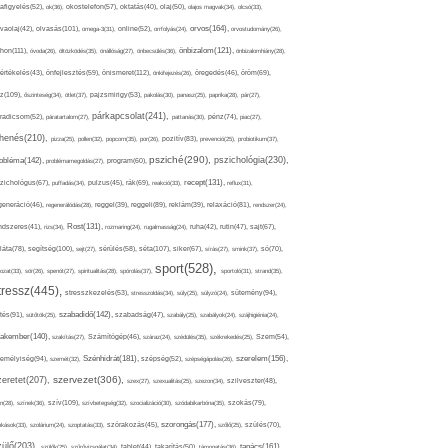
afigyelés(52),
ok(36),
okostelefon(57),
oktatás(40),
olaj(50),
olajos magvak(34),
olcsó(33),
olvasás(101),
orvos(164),
ívaolaj(42),
omega-3(31),
online(52),
orrfolyás(24),
orvostudomány(26),
thon(111),
önbizalom(121),
óvoda(26),
öltözködés(35),
önállóság(27),
önbecsülés(36),
önbizalomhiány(28),
önismeret(112),
értékelés(43),
önfejlesztés(59),
önkifejezés(26),
öregedés(46),
öröm(69),
z(109),
őszinteség(34),
ötlet(37),
pajzsmirigy(53),
pakolás(30),
panasz(25),
paprika(28),
pár(27),
párkapcsolat(241),
radicsom(52),
páratartalom(27),
pattanás(30),
pénz(74),
piac(27),
ihenés(210),
pizza(25),
pollen(32),
popcorn(35),
por(26),
pozitív(83),
prevenció(25),
probiotikum(37),
psziché(290),
pszichológia(230),
obléma(142),
problémamegoldás(27),
program(60),
recept(131),
zichológus(67),
puffadás(34),
pulzus(45),
rák(69),
reakció(33),
reflux(31),
generáció(46),
regenerálódás(28),
reggel(39),
reggeli(89),
reklám(39),
relaxáció(81),
rendszer(24),
Rost(131),
ndszeres(41),
rizs(34),
rozmaring(24),
rugalmasság(24),
ruha(42),
rutin(47),
sajt(67),
segítség(100),
séta(107),
láta(78),
sejt(27),
sérülés(58),
siker(67),
sírás(27),
smink(37),
só(70),
sport(528),
ozat(33),
sör(26),
spenót(27),
spiritualitás(28),
spórolás(37),
sportoló(31),
strand(35),
tressz(445),
sütemény(94),
stresszkezelés(53),
stresszoldás(34),
súly(25),
súlyzó(24),
szabadidő(142),
tés(91),
sütőtök(25),
szabadság(47),
szabály(25),
szabályok(24),
szájhigiénia(24),
akember(140),
szakítás(27),
Számítógép(46),
száraz(24),
szédülés(35),
székrekedés(25),
Szem(54),
Szénhidrát(181),
emélyiség(94),
szerelem(156),
szemét(32),
szépség(52),
szépségápolás(26),
szervezet(306),
zeretet(207),
szex(27),
szexualitás(25),
szezon(34),
szilveszter(48),
szív(109),
n(28),
színek(36),
szívbetegség(32),
szocializáció(30),
szódabikarbóna(35),
szokás(79),
szorongás(177),
okások(33),
szolárium(24),
szoptatás(33),
szórakozás(45),
szőlő(25),
szülés(70),
zülő(203),
tanács(161),
szülők(25),
szűrővizsgálat(34),
tablet(44),
takarítás(50),
támogatás(36),