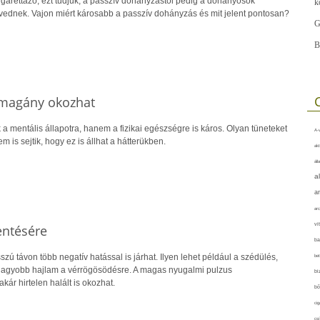
garettázó, ezt tudjuk, a passzív dohányzástól pedig a dohányosok
k
ednek. Vajon miért károsabb a passzív dohányzás és mit jelent pontosan?
G
B
s magány okozhat
 mentális állapotra, hanem a fizikai egészségre is káros. Olyan tüneteket
A-v
 is sejtik, hogy ez is állhat a hátterükben.
akt
áll
a
a
arc
vi
entésére
ba
zú távon több negatív hatással is járhat. Ilyen lehet például a szédülés,
bet
 nagyobb hajlam a vérrögösödésre. A magas nyugalmi pulzus
bi
kár hirtelen halált is okozhat.
bő
cig
csí