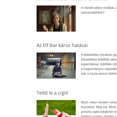
A nikotint akkor említjük
szervezetünkre?
Az Elf Bar káros hatásai
A feltehetően Kínában gy
folyadékkal feltöltött, ak
kapacitással, többféle í
a hagyományos cigarettána
már a hazai piacon történ
Tedd le a cigit!
Most, mikor minden rohaml
leszokást. Még ma. Most. 
annyira egészségtelen és
halálos szokás, mellyel a