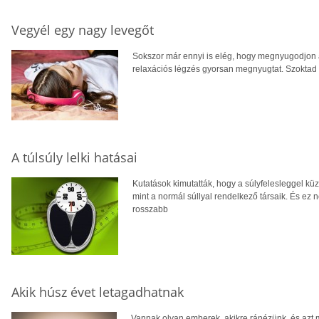
Vegyél egy nagy levegőt
Sokszor már ennyi is elég, hogy megnyugodjon a
relaxációs légzés gyorsan megnyugtat. Szoktad
A túlsúly lelki hatásai
Kutatások kimutatták, hogy a súlyfelesleggel küzd
mint a normál súllyal rendelkező társaik. És e
rosszabb
Akik húsz évet letagadhatnak
Vannak olyan emberek, akikre ránézünk, és azt 