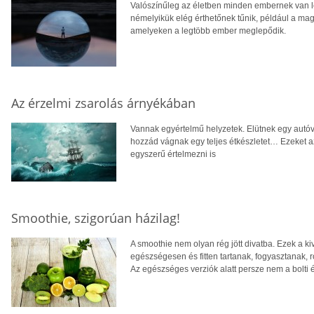
Valószínűleg az életben minden embernek van le
némelyikük elég érthetőnek tűnik, például a mag
amelyeken a legtöbb ember meglepődik.
Az érzelmi zsarolás árnyékában
Vannak egyértelmű helyzetek. Elütnek egy autó
hozzád vágnak egy teljes étkészletet… Ezeket 
egyszerű értelmezni is
Smoothie, szigorúan házilag!
A smoothie nem olyan rég jött divatba. Ezek a ki
egészségesen és fitten tartanak, fogyasztanak, r
Az egészséges verziók alatt persze nem a bolti 