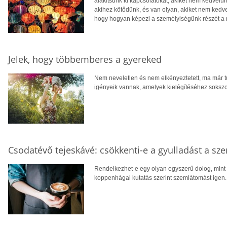
alakítsunk ki kapcsolatokat, akiket nem kedvelü
akihez kötődünk, és van olyan, akiket nem kedve
hogy hogyan képezi a személyiségünk részét a má
Jelek, hogy többemberes a gyereked
Nem neveletlen és nem elkényeztetett, ma már 
igényeik vannak, amelyek kielégítéséhez soksz
Csodatévő tejeskávé: csökkenti-e a gyulladást a sz
Rendelkezhet-e egy olyan egyszerű dolog, mint 
koppenhágai kutatás szerint szemlátomást igen.