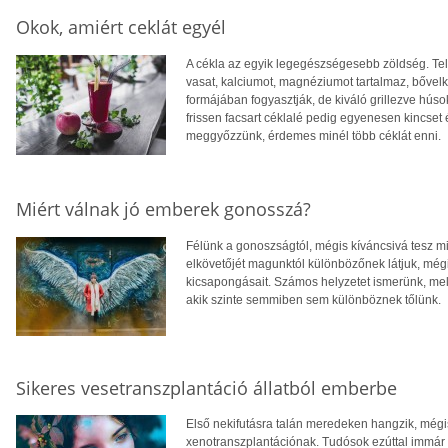
Okok, amiért ceklát egyél
A cékla az egyik legegészségesebb zöldség. Tel
vasat, kalciumot, magnéziumot tartalmaz, bőve
formájában fogyasztják, de kiváló grillezve húso
frissen facsart céklalé pedig egyenesen kincset
meggyőzzünk, érdemes minél több céklát enni.
Miért válnak jó emberek gonosszá?
Félünk a gonoszságtól, mégis kíváncsivá tesz mi
elkövetőjét magunktól különbözőnek látjuk, még
kicsapongásait. Számos helyzetet ismerünk, mel
akik szinte semmiben sem különböznek tőlünk.
Sikeres vesetranszplantáció állatból emberbe
Első nekifutásra talán meredeken hangzik, mégi
xenotranszplantációnak. Tudósok ezúttal immár 