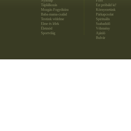
Nyitólap
Friss
Táplálkozás
Ezt próbáld ki!
Mozgás-Fogyókúra
Környezetünk
Baba-mama-család
Párkapcsolat
Testünk védelme
Spirituális
Elme és lélek
Szabadidő
Életmód
Vélemény
Sportvilág
Ajánló
Bulvár