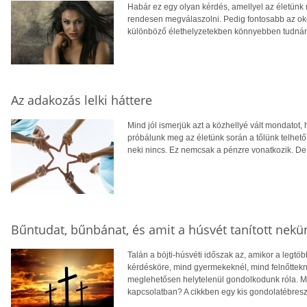
Habár ez egy olyan kérdés, amellyel az életünk
rendesen megválaszolni. Pedig fontosabb az oko
különböző élethelyzetekben könnyebben tudnánk
Az adakozás lelki háttere
Mind jól ismerjük azt a közhellyé vált mondatot,
próbálunk meg az életünk során a tőlünk telhető
neki nincs. Ez nemcsak a pénzre vonatkozik. D
Bűntudat, bűnbánat, és amit a húsvét tanított nekü
Talán a böjti-húsvéti időszak az, amikor a legt
kérdésköre, mind gyermekeknél, mind felnőttekné
meglehetősen helytelenül gondolkodunk róla. Mi
kapcsolatban? A cikkben egy kis gondolatébresz