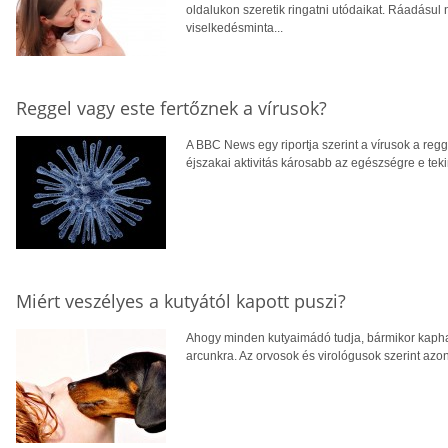
oldalukon szeretik ringatni utódaikat. Ráadásu
viselkedésminta...
Reggel vagy este fertőznek a vírusok?
A BBC News egy riportja szerint a vírusok a reg
éjszakai aktivitás károsabb az egészségre e tek
Miért veszélyes a kutyától kapott puszi?
Ahogy minden kutyaimádó tudja, bármikor kapha
arcunkra. Az orvosok és virológusok szerint azon