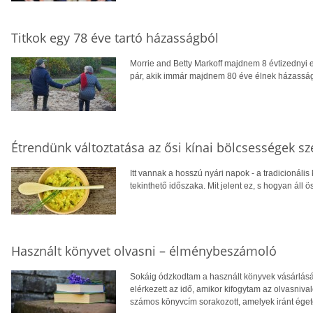
Titkok egy 78 éve tartó házasságból
Morrie and Betty Markoff majdnem 8 évtizednyi 
pár, akik immár majdnem 80 éve élnek házasságb
Étrendünk változtatása az ősi kínai bölcsességek sz
Itt vannak a hosszú nyári napok - a tradicionális
tekinthető időszaka. Mit jelent ez, s hogyan ál
Használt könyvet olvasni – élménybeszámoló
Sokáig ódzkodtam a használt könyvek vásárlását
elérkezett az idő, amikor kifogytam az olvasniva
számos könyvcím sorakozott, amelyek iránt éget