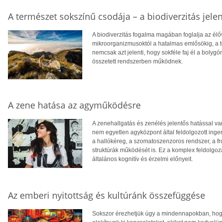
A természet sokszínű csodája – a biodiverzitás jele
A biodiverzitás fogalma magában foglalja az élő
mikroorganizmusoktól a hatalmas emlősökig, a ten
nemcsak azt jelenti, hogy sokféle faj él a bolyg
összetett rendszerben működnek.
A zene hatása az agyműködésre
A zenehallgatás és zenélés jelentős hatással v
nem egyetlen agyközpont által feldolgozott inger
a hallókéreg, a szomatoszenzoros rendszer, a fro
struktúrák működését is. Ez a komplex feldolgo
általános kognitív és érzelmi előnyeit.
Az emberi nyitottság és kultúránk összefüggése
Sokszor érezhetjük úgy a mindennapokban, hogy 