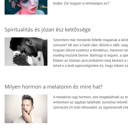
testbe. De hogyan is lehetséges ez?
Spiritualitás és józan ész kettőssége
Szerintem már mindenki feltette magának a kérdé
sorsunk? Mi van a halál után, félünk-e ettől, vag
hogyan állunk ezekhez a témákhoz, mereven elut
esetleg hiszünk benne. Bárhogy is legyen, a spi
Ebben az írásban arra próbálom meg keresni a vál
lehet-e a testi egészségünkre és, hogy milyen s
Milyen hormon a melatonin és mire hat?
A melatonin egy hormon, ami megtalálható az e
emberben az agyban található, borsónyi méretű 
szervezet 24 órás ritmusáért, az úgynevezett cirk