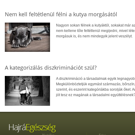
Nem kell feltétlenül félni a kutya morgásától
Nagyon sokan félnek a kutyáktól, sokakat már az 
nem kellene tőle feltétlenül megijedni, mivel lé
morgásuk is, és nem mindegyik jelent veszélyt.
A kategorizálás diszkriminációt szül?
A diszkrimináció a társadalmak egyik legnagyob
Megkülönböztetjük egymást származás, bőrszín, v
szerint, és eszerint kategóriákba sorolják őket.
jót tesz ez magának a társadalmi együttélésnek