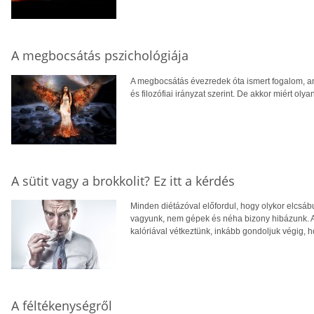
A megbocsátás pszichológiája
A megbocsátás évezredek óta ismert fogalom, am
és filozófiai irányzat szerint. De akkor miért oly
A sütit vagy a brokkolit? Ez itt a kérdés
Minden diétázóval előfordul, hogy olykor elcsáb
vagyunk, nem gépek és néha bizony hibázunk. 
kalóriával vétkeztünk, inkább gondoljuk végig, h
A féltékenységről