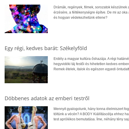
Drámák, regények, filmek, sorozatok készülnek 
érzésére, a féltékenységre építve. De mi az oka
és hogyan védekezhetünk ellene?
Egy régi, kedves barát: Székelyföld
Erdély a magyar kultúra őshazája. A régi határvé
hegyvidéki táj festői és hihetetlen kedves embe
Remek ételek, italok és egészen egyedi öntudatta
Döbbenes adatok az emberi testről
Mennyit gyalogolunk, hány tonna élelmiszert fog
töltünk a vécén? A BODY Kiállításcélja ehhez h
test aprólékos bemutatása. Íme, néhány tény sa