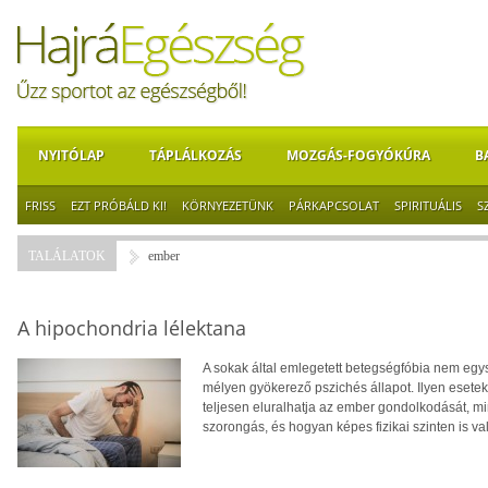
NYITÓLAP
TÁPLÁLKOZÁS
MOZGÁS-FOGYÓKÚRA
B
FRISS
EZT PRÓBÁLD KI!
KÖRNYEZETÜNK
PÁRKAPCSOLAT
SPIRITUÁLIS
S
TALÁLATOK
ember
A hipochondria lélektana
A sokak által emlegetett betegségfóbia nem egy
mélyen gyökerező pszichés állapot. Ilyen esetek
teljesen eluralhatja az ember gondolkodását, min
szorongás, és hogyan képes fizikai szinten is va