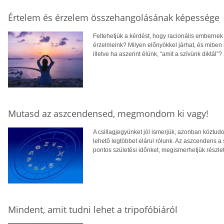
Értelem és érzelem összehangolásának képessége
Feltehetjük a kérdést, hogy racionális emberne
érzelmeink? Milyen előnyökkel járhat, és miben 
illetve ha aszerint élünk, “amit a szívünk diktál”?
Mutasd az aszcendensed, megmondom ki vagy!
A csillagjegyünket jól ismerjük, azonban köztu
lehető legtöbbet elárul rólunk. Az aszcendens a
pontos születési időnket, megismerhetjük részlet
Mindent, amit tudni lehet a tripofóbiáról