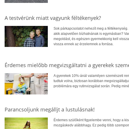
A testvérünk miatt vagyunk féltékenyek?
Sok párkapcsolatot nehezít meg a féltékenység.
akik alapvetően bízhatnának is egymásban? Van,
megoldást, és egészen gyermekkorig kell vissz
vissza ennek az érzelemnek a forrása.
Érdemes mielőbb megvizsgáltatni a gyerekek szem
A gyerekek 10%-ánál valamilyen szemészeti rend
tudtuk volna, biztosan korábban megvizsgáltatju
problémára egy rutinvizsgálat során. Pedig miné
Parancsoljunk megálljt a lustulásnak!
Érdemes szülőként figyelembe venni, hogy a k
mozgáskedv alábbhagy. Ez pedig több szempontb