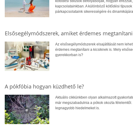
kötődési stílusok befolyásolják, hogyan érezzük
kapcsolatainkban. A különböző kötődési típusok
párkapcsolataink sikerességére és dinamikájára
Elsősegélymódszerek, amiket érdemes megtanítani
Az elsősegélymódszerek elsajátítását nem lehe
érdemes megtanítani a kicsiknek is. Mely elsős
gyerekkorban is?
A pókfóbia hogyan küzdhető le?
Aktuális cikkünkben olyan alkalmazott gyakorla
már megszabadulnia a pókok okozta félelemtől. 
legnagyobb hiedelmeket is.