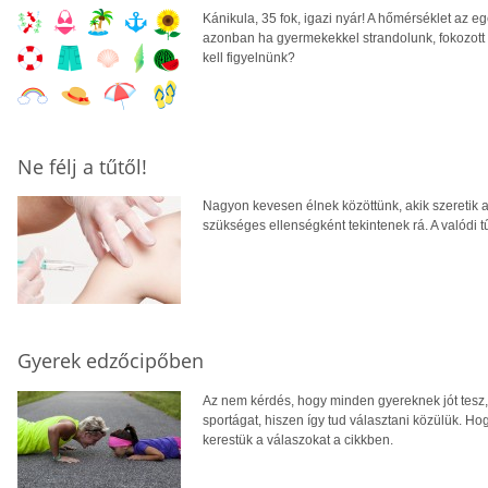
Kánikula, 35 fok, igazi nyár! A hőmérséklet az 
azonban ha gyermekekkel strandolunk, fokozott
kell figyelnünk?
Ne félj a tűtől!
Nagyon kevesen élnek közöttünk, akik szeretik a t
szükséges ellenségként tekintenek rá. A valódi 
Gyerek edzőcipőben
Az nem kérdés, hogy minden gyereknek jót tesz, h
sportágat, hiszen így tud választani közülük. Hog
kerestük a válaszokat a cikkben.