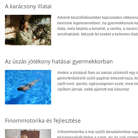
A karácsony illatai
Adventi készülődésünkkel kapcsolatos cikksorozat
bennünk legelevenebben, ha gyermekkorunk ka
illata, mely bejárta a konyhát, a vanília, a naran
sorolhatnánk. Idézzük fel ezeket a kellemes illat
Az úszás jótékony hatásai gyermekkorban
Amikor a középső fiam az iskolai szűrésről egy o
gerincferdülésről szóló papírral érkezett haza, 
cipőt hord, sportol, egészségesen eszik, most m
cipőben járnak, nekik ajánlott mai írásomat.
Finommotorika és fejlesztése
A finommotorika a mai szülői társadalomban egy 
kézügyességét illetve a szem, arc és száj izmai