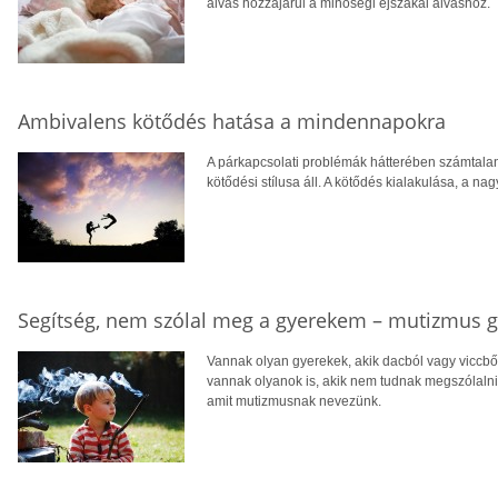
alvás hozzájárul a minőségi éjszakai alváshoz.
Ambivalens kötődés hatása a mindennapokra
A párkapcsolati problémák hátterében számtalan
kötődési stílusa áll. A kötődés kialakulása, a n
Segítség, nem szólal meg a gyerekem – mutizmus
Vannak olyan gyerekek, akik dacból vagy viccbő
vannak olyanok is, akik nem tudnak megszólaln
amit mutizmusnak nevezünk.