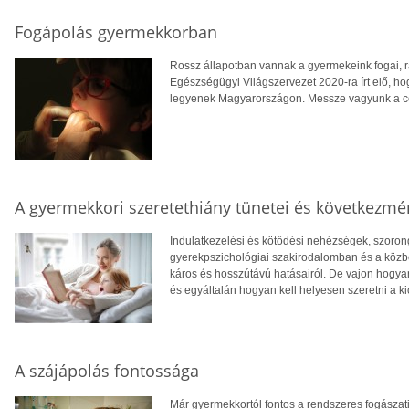
Fogápolás gyermekkorban
Rossz állapotban vannak a gyermekeink fogai, ráa
Egészségügyi Világszervezet 2020-ra írt elő, ho
legyenek Magyarországon. Messze vagyunk a célt
A gyermekkori szeretethiány tünetei és következmé
Indulatkezelési és kötődési nehézségek, szoron
gyerekpszichológiai szakirodalomban és a közbe
káros és hosszútávú hatásairól. De vajon hogyan
és egyáltalán hogyan kell helyesen szeretni a ki
A szájápolás fontossága
Már gyermekkortól fontos a rendszeres fogászati