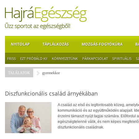
NYITÓLAP
TÁPLÁLKOZÁS
MOZGÁS-FOGYÓKÚRA
B
FRISS
EZT PRÓBÁLD KI!
KÖRNYEZETÜNK
PÁRKAPCSOLAT
SPIRITUÁLIS
S
TALÁLATOK
gyermekkor
Diszfunkcionális család árnyékában
A család az első és legfontosabb közeg, amelyb
kommunikáció és az együttműködés alapjait. Ideá
érzelmi támaszt nyújt tagjai számára. Előfordul
egészségtelenné válik, és nem képes megfelelően
diszfunkcionális családnak.