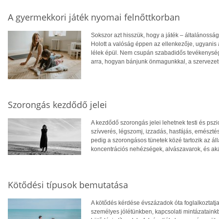
A gyermekkori játék nyomai felnőttkorban
Sokszor azt hisszük, hogy a játék – általánosság
Holott a valóság éppen az ellenkezője, ugyanis a
lélek épül. Nem csupán szabadidős tevékenység
arra, hogyan bánjunk önmagunkkal, a szervezet
Szorongás kezdődő jelei
A kezdődő szorongás jelei lehetnek testi és pszi
szívverés, légszomj, izzadás, hasfájás, emészt
pedig a szorongásos tünetek közé tartozik az ál
koncentrációs nehézségek, alvászavarok, és ak
Kötődési típusok bemutatása
A kötődés kérdése évszázadok óta foglalkoztatja
személyes jólétünkben, kapcsolati mintázataink