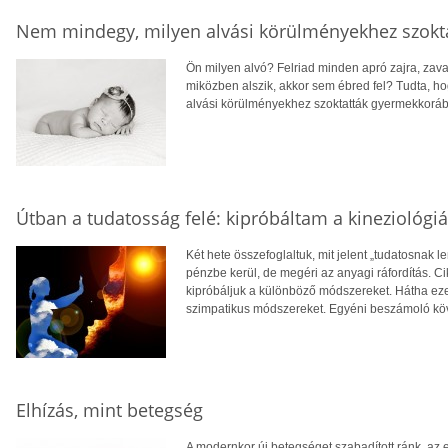
Nem mindegy, milyen alvási körülményekhez szokta
Ön milyen alvó? Felriad minden apró zajra, zava
miközben alszik, akkor sem ébred fel? Tudta, ho
alvási körülményekhez szoktatták gyermekkorá
Útban a tudatosság felé: kipróbáltam a kineziológiá
Két hete összefoglaltuk, mit jelent „tudatosnak l
pénzbe kerül, de megéri az anyagi ráfordítás. Ci
kipróbáljuk a különböző módszereket. Hátha ez
szimpatikus módszereket. Egyéni beszámoló köv
Elhízás, mint betegség
A modernkor új betegséget szabadított ránk, az e