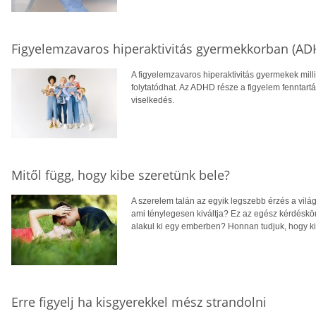
Figyelemzavaros hiperaktivitás gyermekkorban (AD
A figyelemzavaros hiperaktivitás gyermekek milliót
folytatódhat. Az ADHD része a figyelem fenntartás
viselkedés.
Mitől függ, hogy kibe szeretünk bele?
A szerelem talán az egyik legszebb érzés a vilá
ami ténylegesen kiváltja? Ez az egész kérdéskö
alakul ki egy emberben? Honnan tudjuk, hogy ki 
Erre figyelj ha kisgyerekkel mész strandolni