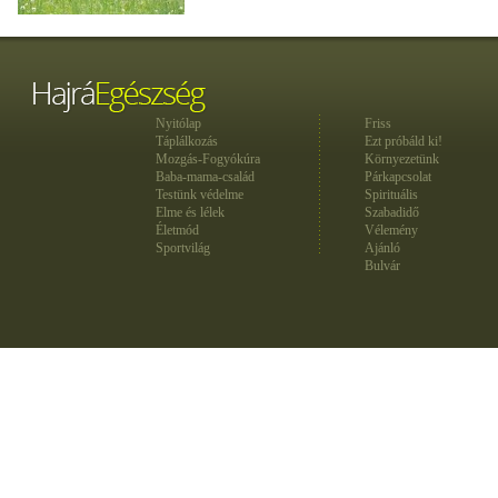
Nyitólap
Friss
Táplálkozás
Ezt próbáld ki!
Mozgás-Fogyókúra
Környezetünk
Baba-mama-család
Párkapcsolat
Testünk védelme
Spirituális
Elme és lélek
Szabadidő
Életmód
Vélemény
Sportvilág
Ajánló
Bulvár