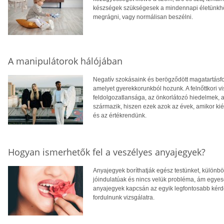
készségek szükségesek a mindennapi életünkhöz,
megrágni, vagy normálisan beszélni.
A manipulátorok hálójában
Negatív szokásaink és berögződött magatartásformá
amelyet gyerekkorunkból hozunk. A felnőttkori v
feldolgozatlansága, az önkorlátozó hiedelmek, 
származik, hiszen ezek azok az évek, amikor k
és az értékrendünk.
Hogyan ismerhetők fel a veszélyes anyajegyek?
Anyajegyek boríthatják egész testünket, különb
jóindulatúak és nincs velük probléma, ám egyes
anyajegyek kapcsán az egyik legfontosabb kérd
fordulnunk vizsgálatra.