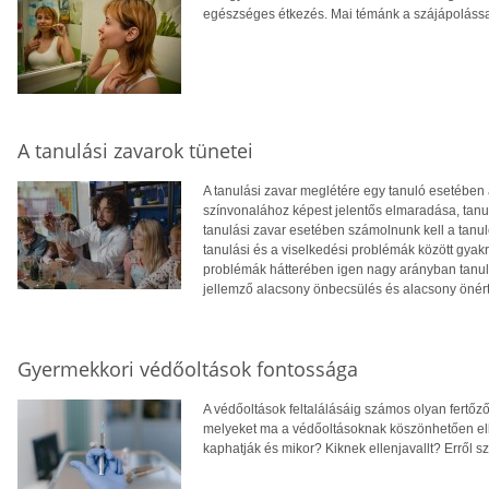
egészséges étkezés. Mai témánk a szájápolássa
A tanulási zavarok tünetei
A tanulási zavar meglétére egy tanuló esetében a
színvonalához képest jelentős elmaradása, tanul
tanulási zavar esetében számolnunk kell a tanu
tanulási és a viselkedési problémák között gyakr
problémák hátterében igen nagy arányban tanul
jellemző alacsony önbecsülés és alacsony önér
Gyermekkori védőoltások fontossága
A védőoltások feltalálásáig számos olyan fertőző
melyeket ma a védőoltásoknak köszönhetően elke
kaphatják és mikor? Kiknek ellenjavallt? Erről sz