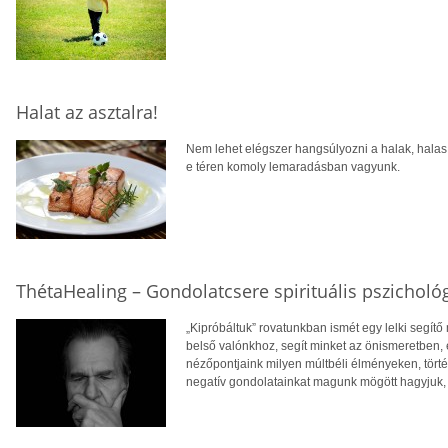
Halat az asztalra!
Nem lehet elégszer hangsúlyozni a halak, halas
e téren komoly lemaradásban vagyunk.
ThétaHealing – Gondolatcsere spirituális pszicholó
„Kipróbáltuk” rovatunkban ismét egy lelki segítő
belső valónkhoz, segít minket az önismeretben,
nézőpontjaink milyen múltbéli élményeken, tört
negatív gondolatainkat magunk mögött hagyjuk, é