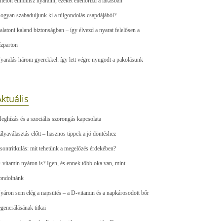
ielőtt elindulsz nyaralni, ezeket ellenőrizd a lakásban
ogyan szabaduljunk ki a túlgondolás csapdájából?
alatoni kaland biztonságban – így élvezd a nyarat felelősen a
ízparton
yaralás három gyerekkel: így lett végre nyugodt a pakolásunk
ktuális
eghízás és a szociális szorongás kapcsolata
ályaválasztás előtt – hasznos tippek a jó döntéshez
sontritkulás: mit tehetünk a megelőzés érdekében?
-vitamin nyáron is? Igen, és ennek több oka van, mint
ondolnánk
yáron sem elég a napsütés – a D-vitamin és a napkárosodott bőr
egenerálásának titkai