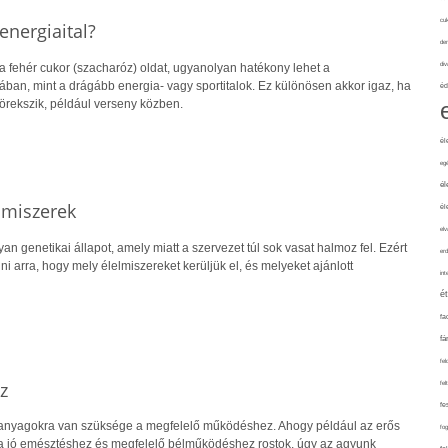
cuk
energiaital?
de
div
 a fehér cukor (szacharóz) oldat, ugyanolyan hatékony lehet a
ában, mint a drágább energia- vagy sportitalok. Ez különösen akkor igaz, ha
éd
örekszik, például verseny közben.
él
eg
él
lmiszerek
él
elv
n genetikai állapot, amely miatt a szervezet túl sok vasat halmoz fel. Ezért
erd
lni arra, hogy mely élelmiszereket kerüljük el, és melyeket ajánlott
int
é
fa
fá
fel
z
fel
fe
panyagokra van szüksége a megfelelő működéshez. Ahogy például az erős
fo
 a jó emésztéshez és megfelelő bélműködéshez rostok, úgy az agyunk