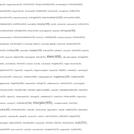
kikapcsolódás(106),
gés(25),
kiegyensúlyozott(26),
kihívás(43),
kimerültség(31),
kirándulás(84),
sgyerek(45),
kisgyermek(34),
kismama(38),
kitartás(50),
kockázat(34),
kocogás(24),
koffein(76),
kommunikáció(124),
koncentráció(94),
leszterin(76),
koleszterinszint(24),
kollagén(54),
konyha(149),
nditerem(51),
konfliktus(52),
kontroll(28),
kór(25),
kórház(29),
kórokozó(24),
kortizol(41),
könyv(106),
környezet(116),
zmetikum(40),
köhögés(40),
könyvajánló(24),
köret(30),
nyezetbarát(31),
környezetvédelem(78),
köröm(27),
kötődés(49),
következmény(33),
közérzet(43),
lekedés(26),
közösség(71),
közösségi média(27),
közösségi oldal(38),
kreatív(34),
kreativitás(79),
kritika(139),
kutatás(144),
kutya(100),
ém(62),
kultúra(36),
külföld(27),
kütyü(33),
lakás(65),
látás(34),
lélek(408),
z(42),
lazac(24),
légzés(49),
lehetőség(25),
lekvár(41),
lelki egészség(33),
levegő(42),
él(28),
Levendula(32),
leves(47),
lista(32),
liszt(36),
macska(33),
magány(42),
magas vérnyomás(28),
gnézium(70),
magvak(25),
magyar(25),
Magyarország(28),
magzat(25),
máj(60),
mandula(33),
marketing(31),
megelőzés(164),
sszázs(45),
medence(24),
meditáció(89),
megbetegedés(24),
megfázás(89),
glepetés(28),
megoldás(89),
melatonin(29),
meleg(74),
mellékhatás(24),
memória(72),
mennyiség(26),
nstruáció(50),
mentális(48),
mentális egészség(86),
menü(28),
méregtelenítés(48),
mese(40),
z(92),
migrén(27),
mindennapok(34),
minőség(33),
mobiltelefon(27),
modern(24),
módszer(68),
mogyoró(31),
mozgás(405),
motiváció(144),
sás(31),
mosoly(27),
mozgásforma(25),
mozi(42),
nka(182),
munkahely(92),
műtét(38),
művészet(29),
nagyszülő(27),
nap(35),
napfény(54),
napirend(35),
pozás(37),
napsütés(38),
naptej(32),
narancs(27),
nasi(31),
nassolás(41),
nátha(44),
negatív(50),
nyár(201),
nő(106),
növény(112),
hézség(36),
népszerű(42),
nevelés(83),
nevetés(30),
nők(42),
nyugalom(102),
aralás(90),
nyári szünet(27),
nyelv(26),
nyomelem(33),
nyugtató(29),
nyújtás(45),