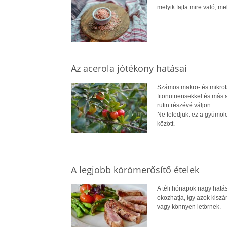
melyik fajta mire való, 
Az acerola jótékony hatásai
Számos makro- és mikrotáp
fitonutriensekkel és más 
rutin részévé váljon.
Ne feledjük: ez a gyümöl
között.
A legjobb körömerősítő ételek
A téli hónapok nagy hatá
okozhatja, így azok kiszá
vagy könnyen letörnek.