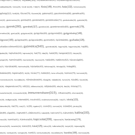
folyadék(119),
khagyma(47),
folsav(25),
folyadékbevitel(40),
folyadékfogyasztás(45),
főzés(149),
futás(132),
yadékpótlás(29),
fontos(25),
forralt bor(26),
Föld(27),
friss(44),
futóverseny(32),
ggőség(112),
fürdő(26),
fűszer(79),
fűszerek(28),
gabona(42),
gasztronómia(58),
genetika(45),
tén(32),
gluténmentes(34),
gomba(53),
gondolat(43),
gondolkodás(71),
gondoskodás(33),
gyakorlat(29),
gyerek(260),
gyermek(179),
gyerekek(117),
ász(31),
gyerekkor(32),
gyereknevelés(83),
gyógynövény(149),
ermekkor(36),
gyertya(28),
gyógyászat(36),
gyógyítás(69),
gyógymód(50),
ógyszer(165),
gyulladás(126),
gyógytea(40),
gyógyulás(85),
gyomor(62),
Gyömbér(66),
gyümölcs(340),
ulladáscsökkentő(102),
gyümölcslé(28),
hagyma(28),
hagyomány(36),
haj(85),
hangulat(112),
ápolás(36),
hajhullás(44),
hajmosás(24),
hal(70),
hála(25),
halál(39),
hányás(25),
yinger(25),
harmónia(69),
hasmenés(35),
hasznos(24),
hatás(84),
hatékony(52),
házasság(64),
i(27),
háziállat(48),
házimunka(28),
háztartás(43),
hétköznap(24),
hétvége(25),
hideg(80),
dratálás(69),
higiénia(52),
hit(26),
hízás(77),
hobbi(62),
home office(26),
hormon(79),
hormonok(25),
rmonrendszer(24),
hozzáállás(31),
hőmérséklet(44),
hőség(36),
hulladék(33),
humor(24),
hús(86),
húsvét(36),
idő(111),
ő(30),
idegrendszer(75),
időbeosztás(32),
időjárás(69),
idős(24),
illat(30),
illóolaj(77),
immunrendszer(315),
munerősítés(30),
immunerősítő(36),
influenza(45),
információ(33),
iskola(123),
er(29),
intelligencia(28),
internet(64),
inzulin(42),
inzulinrezisztencia(35),
írás(27),
olakezdés(25),
ital(75),
ivás(27),
íz(39),
izgalom(27),
izom(91),
izomzat(24),
ízület(54),
járvány(35),
kalória(193),
ték(89),
jóga(56),
Joghurt(67),
jótékony(41),
kaland(28),
kalcium(71),
kálium(50),
kapcsolat(209),
karácsony(174),
masz(30),
kamilla(41),
Kánikula(59),
káposzta(24),
kávé(125),
ácsonyfa(25),
karantén(34),
káros(53),
keksz(29),
kellemetlen(29),
kenyér(32),
képesség(28),
kezelés(166),
dés(31),
kerékpár(25),
keringés(26),
kert(52),
kertészkedés(26),
készülődés(24),
kézmosás(28),