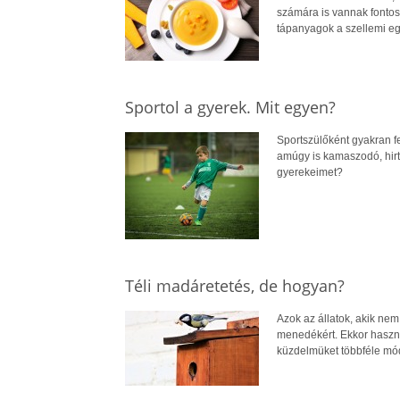
számára is vannak fontos
tápanyagok a szellemi 
Sportol a gyerek. Mit egyen?
Sportszülőként gyakran f
amúgy is kamaszodó, hirte
gyerekeimet?
Téli madáretetés, de hogyan?
Azok az állatok, akik ne
menedékért. Ekkor használj
küzdelmüket többféle mód