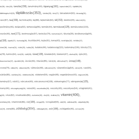
tápanyag(181),
tanulás(159),
ár(36),
tánc(26),
tanulmány(40),
tapasztalat(27),
táplálék(34),
táplálkozás(353),
lálékkiegészítő(25),
tárolás(29),
társ(27),
társadalom(50),
társaság(31),
tea(158),
tél(153),
vasz(87),
technika(46),
tej(88),
tejtermék(60),
telefon(49),
televízió(31),
terápia(92),
terhesség(96),
természet(129),
természetes(103),
ljesítmény(46),
termék(44),
test(171),
testmozgás(97),
rvezés(46),
testsúly(79),
testtartás(27),
tészta(39),
tevékenység(44),
pp(118),
tippek(27),
tisztaság(35),
tisztítás(44),
tojás(91),
torna(43),
torokfájás(32),
törődés(27),
tudatosság(115),
tudomány(106),
ténet(38),
trauma(31),
trükk(25),
tudás(30),
tudatos(46),
túlsúly(72),
tünet(139),
ra(78),
turmix(64),
túró(29),
tüdő(28),
tünetek(64),
türelem(47),
uborka(26),
újév(42),
ünnep(148),
ahasznosítás(37),
újszülött(26),
úszás(46),
Utazás(85),
Üdítő(26),
ülőmunka(27),
csora(79),
válás(24),
választás(29),
változás(48),
változatos(24),
várandósság(54),
város(24),
vas(64),
sárlás(85),
vashiány(31),
védekezés(28),
védelem(59),
vegán(48),
vegetáriánus(43),
vegyszer(28),
vércukorszint(108),
vérnyomás(125),
lemény(57),
vér(41),
vércukor(49),
vérkeringés(77),
rseny(46),
vérszegénység(34),
vese(46),
veszekedés(29),
veszély(45),
veszélyes(54),
világháló(41),
vitamin(406),
ág(34),
vírus(82),
viselkedés(86),
viszketés(30),
vita(34),
vitalitás(31),
víz(184),
aminhiány(33),
vitaminok(86),
vizsga(26),
vizsgálat(59),
zab(34),
zabkása(36),
zabpehely(36),
zöldség(304),
zsír(166),
ar(24),
zene(85),
zöldségek(32),
zsírégetés(46),
zsírsav(25)