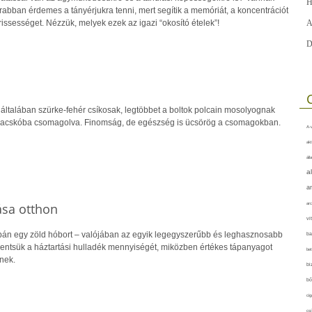
H
rabban érdemes a tányérjukra tenni, mert segítik a memóriát, a koncentrációt
frissességet. Nézzük, melyek ezek az igazi “okosító ételek”!
A
D
ltalában szürke-fehér csíkosak, legtöbbet a boltok polcain mosolyognak
acskóba csomagolva. Finomság, de egészség is ücsörög a csomagokban.
A-v
akt
áll
a
a
ása otthon
arc
vi
án egy zöld hóbort – valójában az egyik legegyszerűbb és leghasznosabb
ba
ntsük a háztartási hulladék mennyiségét, miközben értékes tápanyagot
bet
nek.
bi
bő
cig
csí