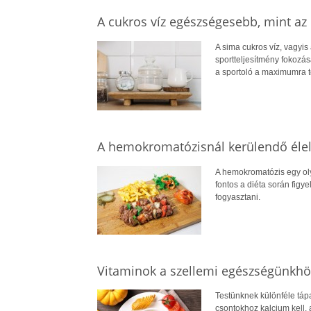
A cukros víz egészségesebb, mint az 
A sima cukros víz, vagyis
sportteljesítmény fokozás
a sportoló a maximumra t
A hemokromatózisnál kerülendő éle
A hemokromatózis egy olya
fontos a diéta során figye
fogyasztani.
Vitaminok a szellemi egészségünkhö
Testünknek különféle tá
csontokhoz kalcium kell,