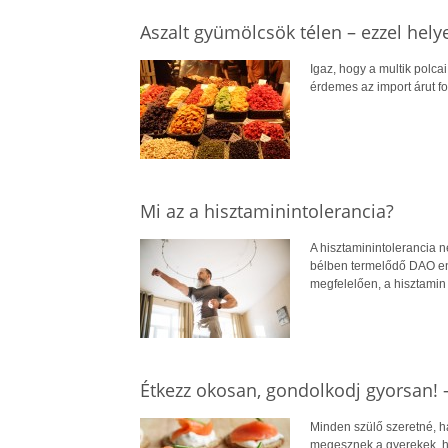
Aszalt gyümölcsök télen – ezzel hely
Igaz, hogy a multik polca
érdemes az import árut fo
Mi az a hisztaminintolerancia?
A hisztaminintolerancia 
bélben termelődő DAO enz
megfelelően, a hisztamin
Étkezz okosan, gondolkodj gyorsan! 
Minden szülő szeretné, h
megesznek a gyerekek, h