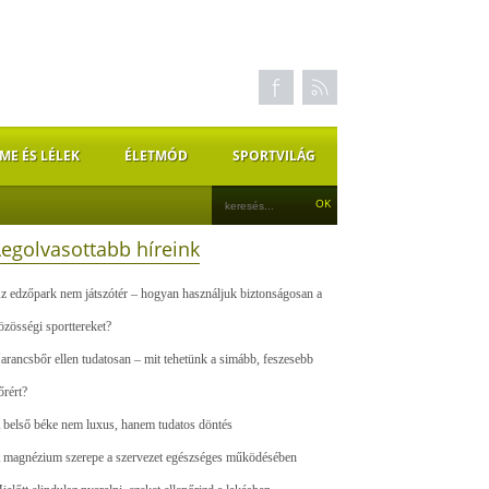
ME ÉS LÉLEK
ÉLETMÓD
SPORTVILÁG
Legolvasottabb híreink
z edzőpark nem játszótér – hogyan használjuk biztonságosan a
özösségi sporttereket?
arancsbőr ellen tudatosan – mit tehetünk a simább, feszesebb
őrért?
 belső béke nem luxus, hanem tudatos döntés
 magnézium szerepe a szervezet egészséges működésében