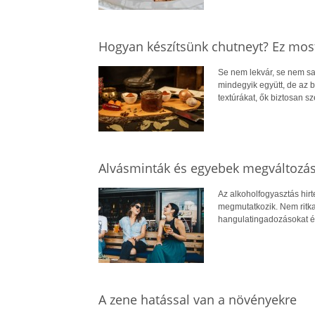
Hogyan készítsünk chutneyt? Ez mos
Se nem lekvár, se nem sa
mindegyik együtt, de az bi
textúrákat, ők biztosan sze
Alvásminták és egyebek megváltozá
Az alkoholfogyasztás hir
megmutatkozik. Nem ritk
hangulatingadozásokat és
A zene hatással van a növényekre