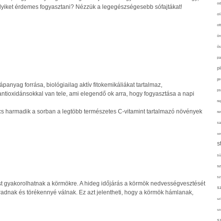
od
melyiket érdemes fogyasztani? Nézzük a legegészségesebb sófajtákat!
ol
ot
ön
ős
pa
p
pr
anyag forrása, biológiailag aktív fitokemikáliákat tartalmaz,
ps
antioxidánsokkal van tele, ami elegendő ok arra, hogy fogyasztása a napi
re
cs harmadik a sorban a legtöbb természetes C-vitamint tartalmazó növények
re
sa
sor
s
sü
sz
sz
st gyakorolhatnak a körmökre. A hideg időjárás a körmök nedvességvesztését
s
radnak és törékennyé válnak. Ez azt jelentheti, hogy a körmök hámlanak,
szí
sz
s