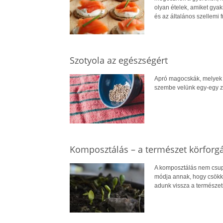
olyan ételek, amiket gyak
és az általános szellemi 
Szotyola az egészségért
Apró magocskák, melyek á
szembe velünk egy-egy z
Komposztálás – a természet körforg
A komposztálás nem csup
módja annak, hogy csökke
adunk vissza a természet