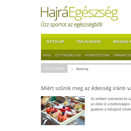
NYITÓLAP
TÁPLÁLKOZÁS
MOZGÁS-
FRISS
EZT PRÓBÁLD KI!
KÖRNYEZETÜNK
PÁRKAPCS
TALÁLATOK
tápanyag
Miért szűnik meg az édesség iránti v
Az emberi szervezet és a
az édes íz a biztonságos 
gyakran a mérgező növény