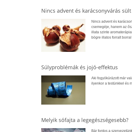
Nincs advent és karácsonyvárás sült
Nincs advent és karácson
csemegéje, hanem az ősz é
illata szinte aromateráp
bögre illatos forralt borral
Súlyproblémák és jojó-effektus
Aki fogyókúrázott már vala
ilyenkor a testünkkel és 
Melyik sófajta a legegészségesebb?
Bár fontos a szervezetün