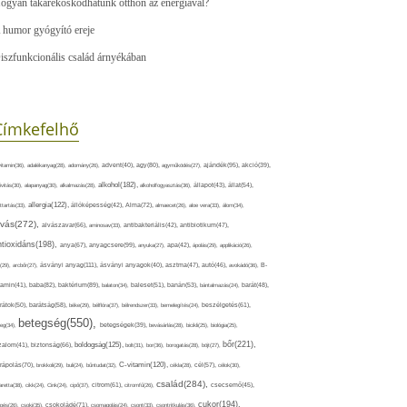
ogyan takarékoskodhatunk otthon az energiával?
 humor gyógyító ereje
iszfunkcionális család árnyékában
Címkefelhő
ajándék(95),
itamin(36),
adalékanyag(28),
adomány(26),
advent(40),
agy(80),
agyműködés(27),
akció(39),
alkohol(182),
ivitás(30),
alapanyag(30),
alkalmazás(28),
alkoholfogyasztás(36),
állapot(43),
állat(54),
allergia(122),
attartás(33),
állóképesség(42),
Alma(72),
almaecet(26),
aloe vera(33),
álom(34),
lvás(272),
alvászavar(66),
aminosav(33),
antibakteriális(42),
antibiotikum(47),
ntioxidáns(198),
anyagcsere(99),
anya(67),
anyuka(27),
apa(42),
ápolás(29),
applikáció(26),
ásványi anyag(111),
(29),
arcbőr(27),
ásványi anyagok(40),
asztma(47),
autó(46),
avokádó(36),
B-
tamin(41),
baba(82),
baktérium(89),
balaton(34),
baleset(51),
banán(53),
bántalmazás(24),
barát(48),
rátok(50),
barátság(58),
béke(29),
bélflóra(37),
bélrendszer(33),
bemelegítés(24),
beszélgetés(61),
betegség(550),
eg(34),
betegségek(39),
bevásárlás(28),
bicikli(25),
biológia(25),
bőr(221),
boldogság(125),
zalom(41),
biztonság(66),
bolt(31),
bor(36),
borogatás(28),
böjt(27),
C-vitamin(120),
rápolás(70),
brokkoli(29),
buli(24),
bűntudat(32),
cékla(28),
cél(57),
célok(30),
család(284),
aretta(38),
cikk(24),
Cink(24),
cipő(37),
citrom(61),
citromfű(26),
csecsemő(45),
cukor(194),
pés(26),
csoki(35),
csokoládé(71),
csomagolás(24),
csont(33),
csontritkulás(36),