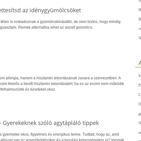
M
ettesítsd az idénygyümölcsöket
H
B
i télen is roskadoznak a gyümölcskínálattól, de nem biztos, hogy mindig
gyasztani. Remek alternatíva lehet az aszalt gyümölcs.
v
N
A
M
nem allergia, hanem a hisztamin lebontásának zavara a szervezetben. A
im felelős a bevitt hisztamin lebontásáért; ha ez az enzim nem működik
P
 felhalmozódik és tüneteket okoz.
C
D
g
– Gyerekeknek szóló agytápláló tippek
N
r
a gyermeke okos, figyelmes és energikus lenne. Tudtad, hogy az, amit
atással van az agyműködésükre és a tanulási képességeikre is? Vannak