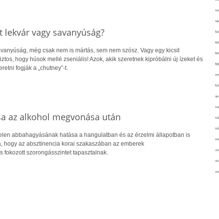
tan
táp
t lekvár vagy savanyúság?
ta
te
vanyúság, még csak nem is mártás, sem nem szósz. Vagy egy kicsit
te
ztos, hogy húsok mellé zseniális! Azok, akik szeretnek kipróbálni új ízeket és
ti
retni fogják a „chutney”-t.
tör
tú
újr
va
sa az alkohol megvonása után
vá
vé
telen abbahagyásának hatása a hangulatban és az érzelmi állapotban is
ve
a, hogy az absztinencia korai szakaszában az emberek
vir
 fokozott szorongásszintet tapasztalnak.
vit
zav