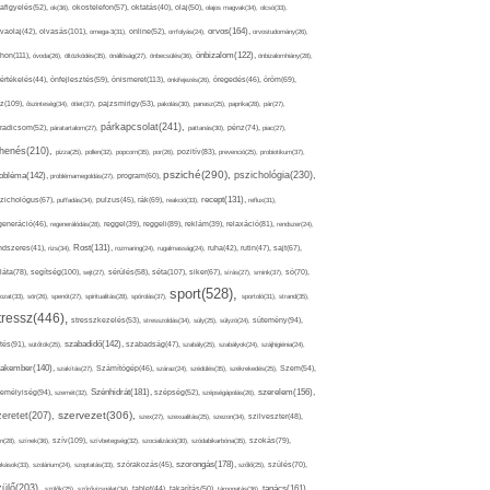
afigyelés(52),
ok(36),
okostelefon(57),
oktatás(40),
olaj(50),
olajos magvak(34),
olcsó(33),
olvasás(101),
orvos(164),
ívaolaj(42),
omega-3(31),
online(52),
orrfolyás(24),
orvostudomány(26),
thon(111),
önbizalom(122),
óvoda(26),
öltözködés(35),
önállóság(27),
önbecsülés(36),
önbizalomhiány(28),
önismeret(113),
értékelés(44),
önfejlesztés(59),
önkifejezés(26),
öregedés(46),
öröm(69),
z(109),
őszinteség(34),
ötlet(37),
pajzsmirigy(53),
pakolás(30),
panasz(25),
paprika(28),
pár(27),
párkapcsolat(241),
radicsom(52),
páratartalom(27),
pattanás(30),
pénz(74),
piac(27),
ihenés(210),
pizza(25),
pollen(32),
popcorn(35),
por(26),
pozitív(83),
prevenció(25),
probiotikum(37),
psziché(290),
pszichológia(230),
obléma(142),
problémamegoldás(27),
program(60),
recept(131),
zichológus(67),
puffadás(34),
pulzus(45),
rák(69),
reakció(33),
reflux(31),
generáció(46),
regenerálódás(28),
reggel(39),
reggeli(89),
reklám(39),
relaxáció(81),
rendszer(24),
Rost(131),
ndszeres(41),
rizs(34),
rozmaring(24),
rugalmasság(24),
ruha(42),
rutin(47),
sajt(67),
segítség(100),
séta(107),
láta(78),
sejt(27),
sérülés(58),
siker(67),
sírás(27),
smink(37),
só(70),
sport(528),
ozat(33),
sör(26),
spenót(27),
spiritualitás(28),
spórolás(37),
sportoló(31),
strand(35),
tressz(446),
sütemény(94),
stresszkezelés(53),
stresszoldás(34),
súly(25),
súlyzó(24),
szabadidő(142),
tés(91),
sütőtök(25),
szabadság(47),
szabály(25),
szabályok(24),
szájhigiénia(24),
akember(140),
szakítás(27),
Számítógép(46),
száraz(24),
szédülés(35),
székrekedés(25),
Szem(54),
Szénhidrát(181),
emélyiség(94),
szerelem(156),
szemét(32),
szépség(52),
szépségápolás(26),
szervezet(306),
zeretet(207),
szex(27),
szexualitás(25),
szezon(34),
szilveszter(48),
szív(109),
n(28),
színek(36),
szívbetegség(32),
szocializáció(30),
szódabikarbóna(35),
szokás(79),
szorongás(178),
okások(33),
szolárium(24),
szoptatás(33),
szórakozás(45),
szőlő(25),
szülés(70),
zülő(203),
tanács(161),
szülők(25),
szűrővizsgálat(34),
tablet(44),
takarítás(50),
támogatás(36),