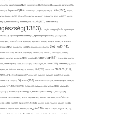
cukorbetegség(137),
orbeteg(25),
cukormentes(69),
D-vitamin(53),
daganat(36),
dekoráció(41),
diéta(395),
depresszió(199),
mencia(34),
desszert(67),
diagnózis(28),
diák(24),
dió(50),
dohányzás(92),
at(38),
döntés(58),
drága(26),
duzzanat(27),
E-vitamin(25),
eb(26),
ebéd(57),
ecet(38),
edzés(267),
édesség(141),
es(42),
édesítőszer(43),
edzőterem(42),
egészség(1383),
egészséges(246),
egészséges
etmód(100),
egészséges táplálkozás(45),
egészségmegőrzés(43),
egészségtelen(32),
észségügy(27),
egyensúly(63),
egyetem(30),
egyszerű(31),
éhes(30),
éhség(38),
éjszaka(33),
ekcéma(26),
életmód(444),
elmiszer(142),
élet(114),
elengedés(29),
életkor(30),
életminőség(30),
etmódváltás(109),
elhízás(110),
elme(93),
életvitel(28),
elfogadás(30),
élmény(55),
előny(37),
energia(487),
emésztés(166),
árás(32),
ember(38),
empátia(43),
Energiaital(29),
eper(30),
érzelem(211),
ő(36),
eredmény(47),
erő(36),
érrendszer(36),
érzékenység(36),
érzelmek(42),
érzelmi
étkezés(411),
étel(228),
elligencia(28),
érzés(39),
esemény(27),
eszköz(28),
ételek(39),
trend(194),
evés(92),
étrendkiegészítő(47),
étterem(24),
étvágy(34),
Európa(28),
évszak(28),
fájdalom(308),
cebook(42),
fahéj(43),
fájdalomcsillapító(39),
fáradékonyság(30),
fáradt(28),
fehérje(198),
radtság(117),
fejfájás(93),
fejlődés(142),
fejlesztés(44),
feladat(46),
félelem(115),
dolgozás(24),
felelősség(62),
felnőtt(66),
felszívódás(56),
féltékenység(26),
fertőzés(101),
töltődés(29),
fenntarthatóság(29),
fény(36),
fényvédelem(28),
férfi(86),
fertőtlenítés(31),
film(111),
szültség(82),
fiatal(39),
figyelem(69),
finom(26),
fitt(34),
fittség(34),
fizikai(25),
fog(51),
fogyás(279),
fogyókúra(178),
gadalom(25),
fogmosás(41),
fogorvos(24),
fogyasztás(67),