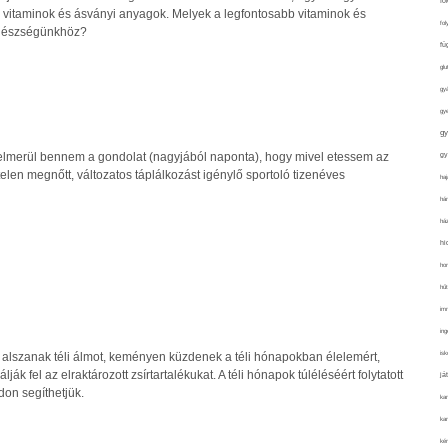
fo
 vitaminok és ásványi anyagok. Melyek a legfontosabb vitaminok és
fol
egészségünkhöz?
fü
glu
gy
gy
gy
gy
elmerül bennem a gondolat (nagyjából naponta), hogy mivel etessem az
len megnőtt, változatos táplálkozást igénylő sportoló tizenéves
haj
hán
ház
hi
ho
hűt
im
ing
isk
m alszanak téli álmot, keményen küzdenek a téli hónapokban élelemért,
ák fel az elraktározott zsírtartalékukat. A téli hónapok túléléséért folytatott
já
on segíthetjük.
ka
kar
kér