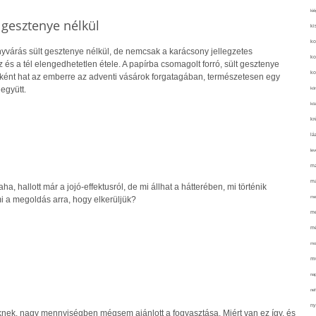
kié
 gesztenye nélkül
ki
ko
yvárás sült gesztenye nélkül, de nemcsak a karácsony jellegzetes
ko
s a tél elengedhetetlen étele. A papírba csomagolt forró, sült gesztenye
ko
iaként hat az emberre az adventi vásárok forgatagában, természetesen egy
 együtt.
kör
köz
kr
lá
lev
ma
ma
ha, hallott már a jojó-effektusról, de mi állhat a hátterében, mi történik
me
mi a megoldás arra, hogy elkerüljük?
me
mé
mo
mu
na
ne
ny
knek, nagy mennyiségben mégsem ajánlott a fogyasztása. Miért van ez így, és