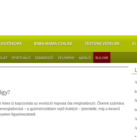
FOGYÓKÚRA
BABA-MAMA-CSALÁD
TESTÜNK VÉDELME
EL
OLAT
SPIRITUÁLIS
SZABADIDŐ
VÉLEMÉNY
AJÁNLÓ
BULVÁR
A
ágy?
k
N
z édes íz kapcsolata az evolúció hajnala óta meghatározó. Őseink számára
energiaforrást – a gyümölcsökben rejlő fruktózt – jelentette, míg a keserű
b
ekre figyelmeztetett.
A
A