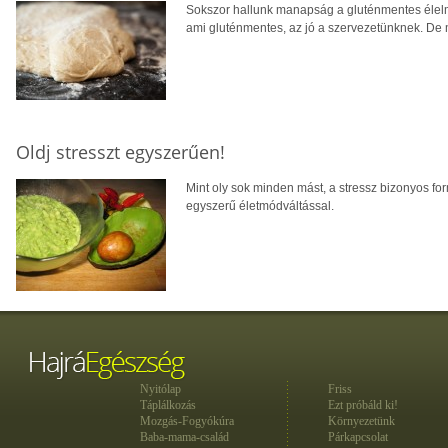
Sokszor hallunk manapság a gluténmentes élelmi
ami gluténmentes, az jó a szervezetünknek. De m
Oldj stresszt egyszerűen!
Mint oly sok minden mást, a stressz bizonyos fo
egyszerű életmódváltással.
Nyitólap
Friss
Táplálkozás
Ezt próbáld ki!
Mozgás-Fogyókúra
Környezetünk
Baba-mama-család
Párkapcsolat