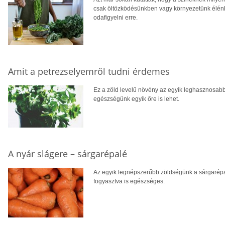
csak öltözködésünkben vagy környezetünk élén
odafigyelni erre.
Amit a petrezselyemről tudni érdemes
Ez a zöld levelű növény az egyik leghasznosabb 
egészségünk egyik őre is lehet.
A nyár slágere – sárgarépalé
Az egyik legnépszerűbb zöldségünk a sárgarépa,
fogyasztva is egészséges.