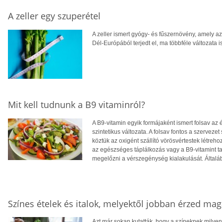
A zeller egy szuperétel
A zeller ismert gyógy- és fűszernövény, amely az
Dél-Európából terjedt el, ma többféle változata i
Mit kell tudnunk a B9 vitaminról?
A B9-vitamin egyik formájaként ismert folsav az
szintetikus változata. A folsav fontos a szervez
köztük az oxigént szállító vörösvértestek létreho
az egészséges táplálkozás vagy a B9-vitamint t
megelőzni a vérszegénység kialakulását. Általáb
Színes ételek és italok, melyektől jobban érzed ma
Azt már sokan kutatták, hogy a színeknek milye