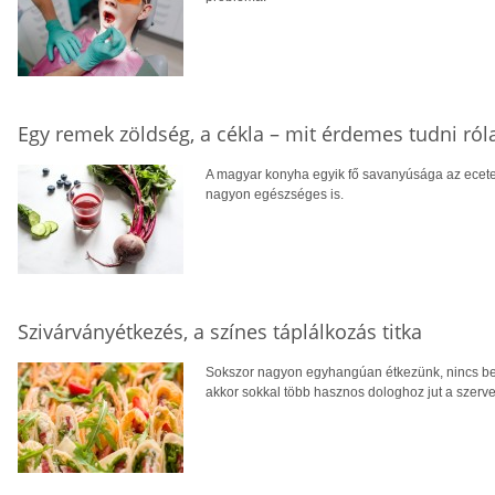
Egy remek zöldség, a cékla – mit érdemes tudni ról
A magyar konyha egyik fő savanyúsága az ecetes
nagyon egészséges is.
Szivárványétkezés, a színes táplálkozás titka
Sokszor nagyon egyhangúan étkezünk, nincs ben
akkor sokkal több hasznos dologhoz jut a szerv