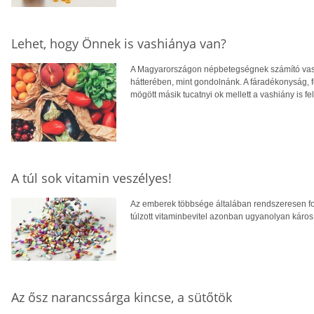
Lehet, hogy Önnek is vashiánya van?
A Magyarországon népbetegségnek számító vash
hátterében, mint gondolnánk. A fáradékonyság, 
mögött másik tucatnyi ok mellett a vashiány is fe
A túl sok vitamin veszélyes!
Az emberek többsége általában rendszeresen fo
túlzott vitaminbevitel azonban ugyanolyan káros 
Az ősz narancssárga kincse, a sütőtök