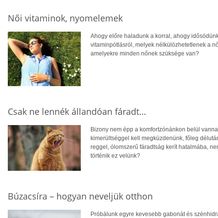
Női vitaminok, nyomelemek
Ahogy előre haladunk a korral, ahogy idősödün
vitaminpótlásról, melyek nélkülözhetetlenek a n
amelyekre minden nőnek szüksége van?
Csak ne lennék állandóan fáradt…
Bizony nem épp a komfortzónánkon belül vanna
kimerültséggel kell megküzdenünk, főleg délutá
reggel, ólomszerű fáradtság kerít hatalmába, n
történik ez velünk?
Búzacsíra – hogyan neveljük otthon
Próbálunk egyre kevesebb gabonát és szénhidrát