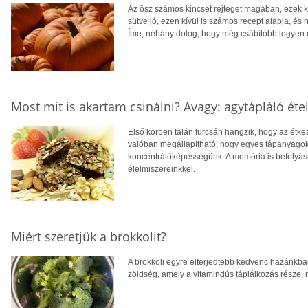
Az ősz számos kincset rejteget magában, ezek 
sütve jó, ezen kívül is számos recept alapja, és
Íme, néhány dolog, hogy még csábítóbb legyen e
Most mit is akartam csinálni? Avagy: agytápláló éte
Első körben talán furcsán hangzik, hogy az étk
valóban megállapítható, hogy egyes tápanyagok 
koncentrálóképességünk. A memória is befolyáso
élelmiszereinkkel.
Miért szeretjük a brokkolit?
A brokkoli egyre elterjedtebb kedvenc hazánkban
zöldség, amely a vitamindús táplálkozás része,