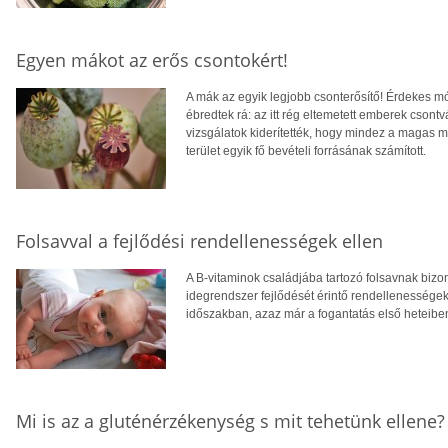
Egyen mákot az erős csontokért!
A mák az egyik legjobb csonterősítő! Érdekes mó
ébredtek rá: az itt rég eltemetett emberek cson
vizsgálatok kiderítették, hogy mindez a magas m
terület egyik fő bevételi forrásának számított.
Folsavval a fejlődési rendellenességek ellen
A B-vitaminok családjába tartozó folsavnak bizo
idegrendszer fejlődését érintő rendellenessége
időszakban, azaz már a fogantatás első heteibe
Mi is az a gluténérzékenység s mit tehetünk ellene?