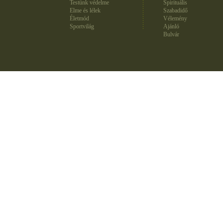
Testünk védelme
Spirituális
Elme és lélek
Szabadidő
Életmód
Vélemény
Sportvilág
Ajánló
Bulvár