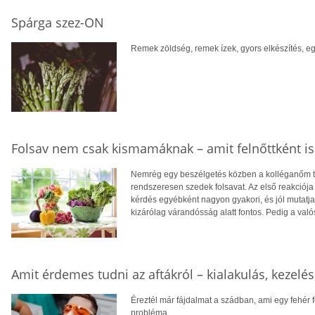
Spárga szez-ON
Remek zöldség, remek ízek, gyors elkészítés, 
Folsav nem csak kismamáknak – amit felnőttként is
Nemrég egy beszélgetés közben a kolléganőm te
rendszeresen szedek folsavat. Az első reakciója 
kérdés egyébként nagyon gyakori, és jól mutatja,
kizárólag várandósság alatt fontos. Pedig a való
Amit érdemes tudni az aftákról – kialakulás, kezelés
Éreztél már fájdalmat a szádban, ami egy fehér 
probléma.