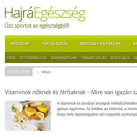
NYITÓLAP
TÁPLÁLKOZÁS
MOZGÁS-FOGYÓKÚRA
B
FRISS
EZT PRÓBÁLD KI!
KÖRNYEZETÜNK
PÁRKAPCSOLAT
SPIRITUÁLIS
S
TALÁLATOK
folsav
Vitaminok nőknek és férfiaknak – Mire van igazán 
A vitaminok és ásványi anyagok nélkülözhetet
igénye egyforma. Az életkor, az életmód, a horm
hogy mely tápanyagokra van nagyobb szükségü