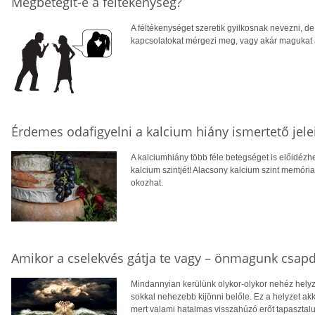
Megbetegít-e a féltékenység?
A féltékenységet szeretik gyilkosnak nevezni, d
kapcsolatokat mérgezi meg, vagy akár magukat a
Érdemes odafigyelni a kalcium hiány ismertető jele
A kalciumhiány több féle betegséget is előidézhe
kalcium szintjét! Alacsony kalcium szint memória 
okozhat.
Amikor a cselekvés gátja te vagy – önmagunk csap
Mindannyian kerülünk olykor-olykor nehéz helyz
sokkal nehezebb kijönni belőle. Ez a helyzet ak
mert valami hatalmas visszahúzó erőt tapaszta