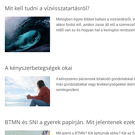
Mit kell tudni a vízvisszatartásról?
Melegben egyre többet hallani a vizesedésről, víz
akkor fordul elő, amikor zavar áll elő a szervez
mitől van ez és hogyan hat a keringési rendsze
A kényszerbetegségek okai
A kényszeres páciensek tolakodó gondolatokat
más gondolatokkal vagy tevékenységekkel (kén
semlegesíteni.
BTMN és SNI a gyerek papírján. Mit jelentenek ezek
Mit jelent a BTMN? Kik tartoznak ebbe? Kik az