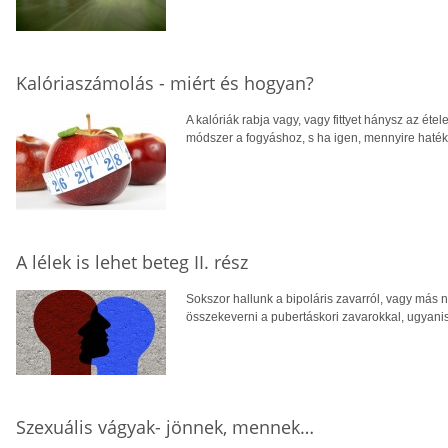
Kalóriaszámolás - miért és hogyan?
A kalóriák rabja vagy, vagy fittyet hánysz az ét
módszer a fogyáshoz, s ha igen, mennyire haték
A lélek is lehet beteg II. rész
Sokszor hallunk a bipoláris zavarról, vagy más
összekeverni a pubertáskori zavarokkal, ugyanis
Szexuális vágyak- jönnek, mennek…