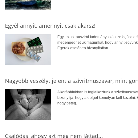
Egyél annyit, amennyit csak akarsz!
Egy texasi-ausztrál tudományos összefogás sorá
megengedhetjük magunkat, hogy annyit együnk, 
Egerek esetében bizonyítottan.
Nagyobb veszélyt jelent a szívritmuszavar, mint g
A korábbiakban is foglalkoztunk a szívritmuszav
bizonyítja, hogy a dolgot komolyan kell kezelni
hogy beteg.
Csalódás, ahogy azt még nem láttad...