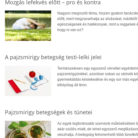
Mozgás lefekvés előtt – pro és kontra
Nagyon megosztó téma, hiszen gyakori tanácskén
előtt, mert megzavarhatja az alvásukat, másfelő
egészségesek és hatékonyak, mint a reggeliek és 
hogy is van ez?
A pajzsmirigy betegség testi-lelki jelei
Természetesen egy egyszerű vérvétel egyértelm
pajzsmirigyünkkel, azonban sokan az utolsók köz
gyermekáldás késlekedése és egy sor más egyéb
kifolyólag áll fenn.
Pajzsmirigy betegségek és tünetei
Az egyik legfontosabb szervünk működésében biz
akár szülés miatt, de lehet egyszerű megfázás
okozhatja. A betegség felismerhető több tünetből,