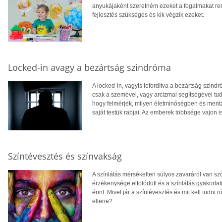
anyukájaként szeretném ezeket a fogalmakat rendb
fejlesztés szükséges és kik végzik ezeket.
Locked-in avagy a bezártság szindróma
A locked-in, vagyis lefordítva a bezártság szind
csak a szemével, vagy arcizmai segítségével tud
hogy felmérjék, milyen életminőségben és mentá
saját testük rabjai. Az emberek többsége vajon i
Színtévesztés és színvakság
A színlátás mérsékelten súlyos zavaráról van s
érzékenysége eltolódott és a színlátás gyakorlati
érint. Mivel jár a színtévesztés és mit kell tudn
ellene?