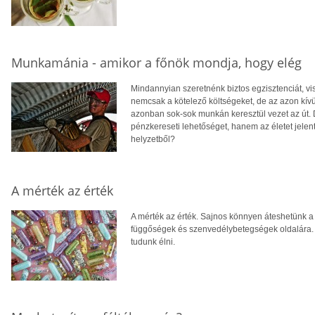
Munkamánia - amikor a főnök mondja, hogy elég
Mindannyian szeretnénk biztos egzisztenciát, vis
nemcsak a kötelező költségeket, de az azon kí
azonban sok-sok munkán keresztül vezet az út. 
pénzkereseti lehetőséget, hanem az életet jele
helyzetből?
A mérték az érték
A mérték az érték. Sajnos könnyen áteshetünk a 
függőségek és szenvedélybetegségek oldalára.
tudunk élni.