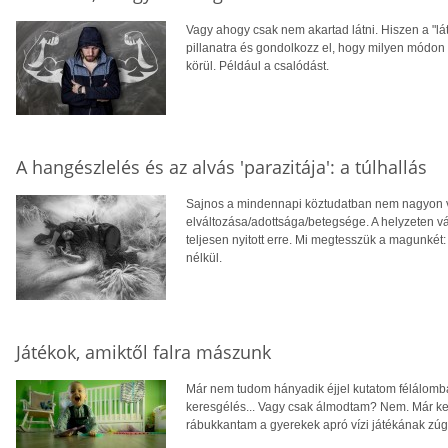
Vagy ahogy csak nem akartad látni. Hiszen a "lát
pillanatra és gondolkozz el, hogy milyen módo
körül. Például a csalódást.
A hangészlelés és az alvás 'parazitája': a túlhallás
Sajnos a mindennapi köztudatban nem nagyon v
elváltozása/adottsága/betegsége. A helyzeten v
teljesen nyitott erre. Mi megtesszük a magunkét:
nélkül.
Játékok, amiktől falra mászunk
Már nem tudom hányadik éjjel kutatom félálomba
keresgélés... Vagy csak álmodtam? Nem. Már ke
rábukkantam a gyerekek apró vízi játékának zúg