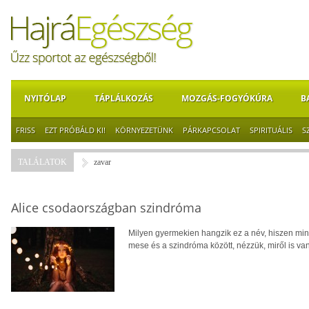
NYITÓLAP
TÁPLÁLKOZÁS
MOZGÁS-FOGYÓKÚRA
B
FRISS
EZT PRÓBÁLD KI!
KÖRNYEZETÜNK
PÁRKAPCSOLAT
SPIRITUÁLIS
S
TALÁLATOK
zavar
Alice csodaországban szindróma
Milyen gyermekien hangzik ez a név, hiszen min
mese és a szindróma között, nézzük, miről is van