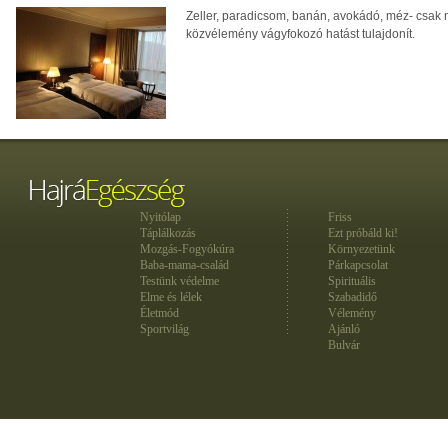
Zeller, paradicsom, banán, avokádó, méz- csak 
közvélemény vágyfokozó hatást tulajdonít.
Nyitólap
Friss
Táplálkozás
Ezt próbáld ki!
Mozgás-Fogyókúra
Környezetünk
Baba-mama-család
Párkapcsolat
Testünk védelme
Spirituális
Elme és lélek
Szabadidő
Életmód
Vélemény
Sportvilág
Ajánló
Bulvár