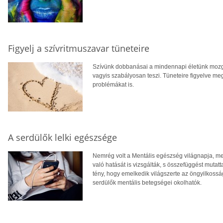
Figyelj a szívritmuszavar tüneteire
Szívünk dobbanásai a mindennapi életünk mozg
vagyis szabályosan teszi. Tüneteire figyelve 
problémákat is.
A serdülők lelki egészsége
Nemrég volt a Mentális egészség világnapja, me
való hatását is vizsgálták, s összefüggést mutatta
tény, hogy emelkedik világszerte az öngyilkossá
serdülők mentális betegségei okolhatók.