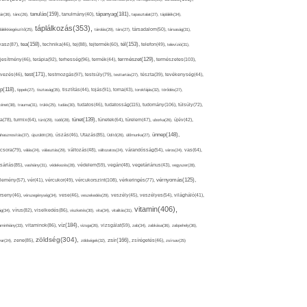
tápanyag(181),
tanulás(159),
ár(36),
tánc(26),
tanulmány(40),
tapasztalat(27),
táplálék(34),
táplálkozás(353),
lálékkiegészítő(25),
tárolás(29),
társ(27),
társadalom(50),
társaság(31),
tea(158),
tél(153),
vasz(87),
technika(46),
tej(88),
tejtermék(60),
telefon(49),
televízió(31),
terápia(92),
terhesség(96),
természet(129),
természetes(103),
ljesítmény(46),
termék(44),
test(171),
testmozgás(97),
rvezés(46),
testsúly(79),
testtartás(27),
tészta(39),
tevékenység(44),
pp(118),
tippek(27),
tisztaság(35),
tisztítás(44),
tojás(91),
torna(43),
torokfájás(32),
törődés(27),
tudatosság(115),
tudomány(106),
ténet(38),
trauma(31),
trükk(25),
tudás(30),
tudatos(46),
túlsúly(72),
tünet(139),
ra(78),
turmix(64),
túró(29),
tüdő(28),
tünetek(64),
türelem(47),
uborka(26),
újév(42),
ünnep(148),
ahasznosítás(37),
újszülött(26),
úszás(46),
Utazás(85),
Üdítő(26),
ülőmunka(27),
csora(79),
válás(24),
választás(29),
változás(48),
változatos(24),
várandósság(54),
város(24),
vas(64),
sárlás(85),
vashiány(31),
védekezés(28),
védelem(59),
vegán(48),
vegetáriánus(43),
vegyszer(28),
vércukorszint(108),
vérnyomás(125),
lemény(57),
vér(41),
vércukor(49),
vérkeringés(77),
rseny(46),
vérszegénység(34),
vese(46),
veszekedés(29),
veszély(45),
veszélyes(54),
világháló(41),
vitamin(406),
ág(34),
vírus(82),
viselkedés(86),
viszketés(30),
vita(34),
vitalitás(31),
víz(184),
aminhiány(33),
vitaminok(86),
vizsga(26),
vizsgálat(59),
zab(34),
zabkása(36),
zabpehely(36),
zöldség(304),
zsír(166),
ar(24),
zene(85),
zöldségek(32),
zsírégetés(46),
zsírsav(25)