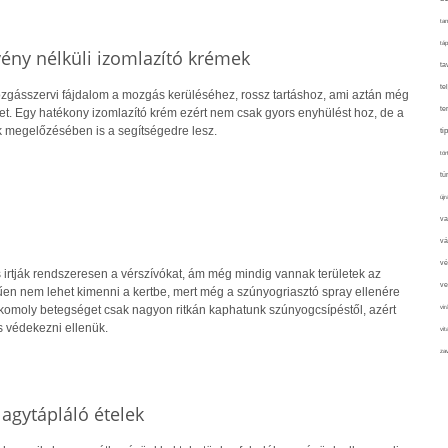
tan
táp
vény nélküli izomlazító krémek
ta
te
gásszervi fájdalom a mozgás kerüléséhez, rossz tartáshoz, ami aztán még
te
t. Egy hatékony izomlazító krém ezért nem csak gyors enyhülést hoz, de a
 megelőzésében is a segítségedre lesz.
ti
tör
tú
újr
va
vá
vé
is irtják rendszeresen a vérszívókat, ám még mindig vannak területek az
ve
en nem lehet kimenni a kertbe, mert még a szúnyogriasztó spray ellenére
omoly betegséget csak nagyon ritkán kaphatunk szúnyogcsípéstől, azért
vir
s védekezni ellenük.
vit
zav
 agytápláló ételek