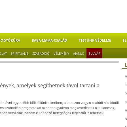
FOGYÓKÚRA
BABA-MAMA-CSALÁD
TESTÜNK VÉDELME
EL
OLAT
SPIRITUÁLIS
SZABADIDŐ
VÉLEMÉNY
AJÁNLÓ
BULVÁR
A
nyek, amelyek segíthetnek távol tartani a
k
N
b
öntével egyre több időt töltünk a kertben, a teraszon vagy a családi ház körüli
emes szabadtéri programokat azonban gyakran megkeseríthetik a kullancsok,
A
len vérszívók, hanem különböző betegségek terjesztői is lehetnek.
A