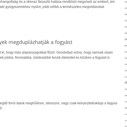
ehangoltság és a stressz fárasztó hatása rendkívül megviseli az embert, ám
od
ató gyógyszerekhez nyúlni, jobb előbb a természetes megoldásokat
ol
ot
ön
ős
pa
p
yek megduplázhatják a fogyást
pr
d ki, hogy más alapanyagokkal főzöl. Gondoltad volna, hogy vannak olyan
ps
ek jobbá, finomabbá, ízletesebbé teszik ételeidet és közben a fogyást is
re
re
sa
sor
s
sü
sz
sz
gítő forró italok meghűlésre, stresszre, vagy csak kényeztetésképp a fagyos
ő!
s
szí
sz
s