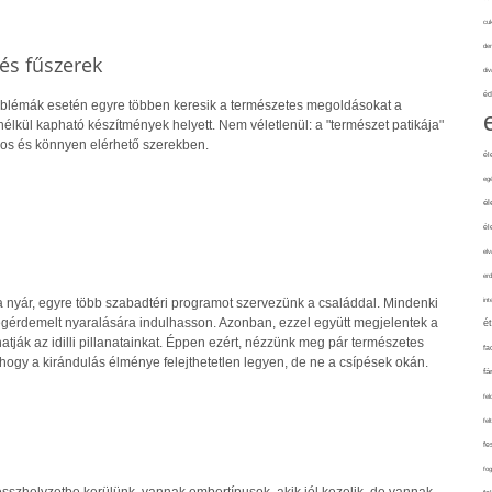
cuk
de
és fűszerek
div
éd
blémák esetén egyre többen keresik a természetes megoldásokat a
élkül kapható készítmények helyett. Nem véletlenül: a "természet patikája"
os és könnyen elérhető szerekben.
él
eg
él
él
elv
erd
a nyár, egyre több szabadtéri programot szervezünk a családdal. Mindenki
int
megérdemelt nyaralására indulhasson. Azonban, ezzel együtt megjelentek a
é
hatják az idilli pillanatainkat. Éppen ezért, nézzünk meg pár természetes
fa
 hogy a kirándulás élménye felejthetetlen legyen, de ne a csípések okán.
fá
fel
fel
fe
fo