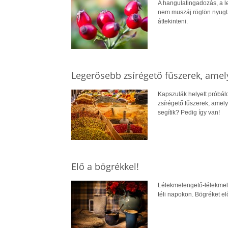
A hangulatingadozás, a l
nem muszáj rögtön nyugt
áttekinteni.
Legerősebb zsírégető fűszerek, amel
Kapszulák helyett próbál
zsírégető fűszerek, amely
segítik? Pedig így van!
Elő a bögrékkel!
Lélekmelengető-lélekmele
téli napokon. Bögréket el