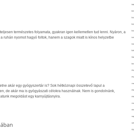
kié
ki
ko
ko
ko
 teljesen természetes folyamata, gyakran igen kellemetlen tud lenni. Nyáron, a
ruhán nyomot hagyó foltok, hanem a szagok miatt is kínos helyzetbe
kör
köz
kr
lá
lev
ma
ma
me
etne akár egy gyógyszertár is? Sok hétköznapi összetevő lapul a
me
n, de akár ma is gyógyászati célokra használnak. Nem is gondolnánk,
atunk megoldást egy karnyújtásnyira.
mé
mo
mu
na
mában
ne
ny