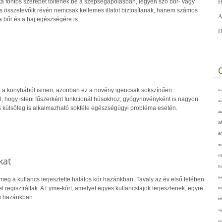
ta fontos szerepet töltenek be a szépségápolásban, legyen szó bőr- vagy
H
s összetevőik révén nemcsak kellemes illatot biztosítanak, hanem számos
A
a bőr és a haj egészségére is.
D
k a konyhából ismeri, azonban ez a növény igencsak sokszínűen
A-v
ül, hogy isteni fűszerként funkcionál húsokhoz, gyógynövényként is nagyon
akt
és külsőleg is alkalmazható sokféle egészségügyi probléma esetén.
áll
a
a
arc
vi
kat
ba
bet
meg a kullancs terjesztette halálos kór hazánkban. Tavaly az év első felében
 regisztráltak. A Lyme-kórt, amelyet egyes kullancsfajok terjesztenek, egyre
bi
i hazánkban.
bő
cig
csí