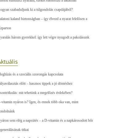
ielőtt elindulsz nyaralni, ezeket ellenőrizd a lakásban
ogyan szabaduljunk ki a túlgondolás csapdájából?
alatoni kaland biztonságban – így élvezd a nyarat felelősen a
ízparton
yaralás három gyerekkel: így lett végre nyugodt a pakolásunk
ktuális
eghízás és a szociális szorongás kapcsolata
ályaválasztás előtt – hasznos tippek a jó döntéshez
sontritkulás: mit tehetünk a megelőzés érdekében?
-vitamin nyáron is? Igen, és ennek több oka van, mint
ondolnánk
yáron sem elég a napsütés – a D-vitamin és a napkárosodott bőr
egenerálásának titkai