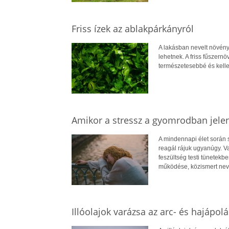
Friss ízek az ablakpárkányról
A lakásban nevelt növén
lehetnek. A friss fűszer
természetesebbé és kelle
Amikor a stressz a gyomrodban jelen
A mindennapi élet során 
reagál rájuk ugyanúgy. V
feszültség testi tünetekb
működése, közismert nev
Illóolajok varázsa az arc- és hajápol