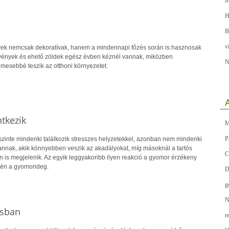
M
H
B
v
yek nemcsak dekoratívak, hanem a mindennapi főzés során is hasznosak
növények és ehető zöldek egész évben kéznél vannak, miközben
N
mesebbé teszik az otthoni környezetet.
A
tkezik
M
P
szinte mindenki találkozik stresszes helyzetekkel, azonban nem mindenki
annak, akik könnyebben veszik az akadályokat, míg másoknál a tartós
C
en is megjelenik. Az egyik leggyakoribb ilyen reakció a gyomor érzékeny
én a gyomorideg.
D
g
N
ásban
r