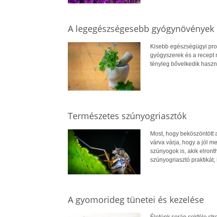
A legegészségesebb gyógynövények 
Kisebb egészségügyi pro
gyógyszerek és a recept n
tényleg bővelkedik haszn
Természetes szúnyogriasztók
Most, hogy beköszöntött 
várva várja, hogy a jól 
szúnyogok is, akik elront
szúnyogriasztó praktikát,
A gyomorideg tünetei és kezelése