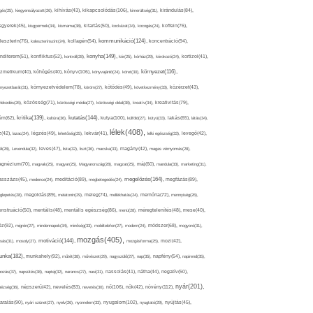
kikapcsolódás(106),
gés(25),
kiegyensúlyozott(26),
kihívás(43),
kimerültség(31),
kirándulás(84),
sgyerek(45),
kisgyermek(34),
kismama(38),
kitartás(50),
kockázat(34),
kocogás(24),
koffein(76),
kommunikáció(124),
koncentráció(94),
leszterin(76),
koleszterinszint(24),
kollagén(54),
konyha(149),
nditerem(51),
konfliktus(52),
kontroll(28),
kór(25),
kórház(29),
kórokozó(24),
kortizol(41),
könyv(106),
környezet(116),
zmetikum(40),
köhögés(40),
könyvajánló(24),
köret(30),
nyezetbarát(31),
környezetvédelem(78),
köröm(27),
kötődés(49),
következmény(33),
közérzet(43),
lekedés(26),
közösség(71),
közösségi média(27),
közösségi oldal(38),
kreatív(34),
kreativitás(79),
kritika(139),
kutatás(144),
kutya(100),
ém(62),
kultúra(36),
külföld(27),
kütyü(33),
lakás(65),
látás(34),
lélek(408),
z(42),
lazac(24),
légzés(49),
lehetőség(25),
lekvár(41),
lelki egészség(33),
levegő(42),
él(28),
Levendula(32),
leves(47),
lista(32),
liszt(36),
macska(33),
magány(42),
magas vérnyomás(28),
gnézium(70),
magvak(25),
magyar(25),
Magyarország(28),
magzat(25),
máj(60),
mandula(33),
marketing(31),
megelőzés(164),
sszázs(45),
medence(24),
meditáció(89),
megbetegedés(24),
megfázás(89),
glepetés(28),
megoldás(89),
melatonin(29),
meleg(74),
mellékhatás(24),
memória(72),
mennyiség(26),
nstruáció(50),
mentális(48),
mentális egészség(86),
menü(28),
méregtelenítés(48),
mese(40),
z(92),
migrén(27),
mindennapok(34),
minőség(33),
mobiltelefon(27),
modern(24),
módszer(68),
mogyoró(31),
mozgás(405),
motiváció(144),
sás(31),
mosoly(27),
mozgásforma(25),
mozi(42),
nka(182),
munkahely(92),
műtét(38),
művészet(29),
nagyszülő(27),
nap(35),
napfény(54),
napirend(35),
pozás(37),
napsütés(38),
naptej(32),
narancs(27),
nasi(31),
nassolás(41),
nátha(44),
negatív(50),
nyár(201),
nő(106),
növény(112),
hézség(36),
népszerű(42),
nevelés(83),
nevetés(30),
nők(42),
nyugalom(102),
aralás(90),
nyári szünet(27),
nyelv(26),
nyomelem(33),
nyugtató(29),
nyújtás(45),