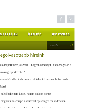
ME ÉS LÉLEK
ÉLETMÓD
SPORTVILÁG
Legolvasottabb híreink
z edzőpark nem játszótér – hogyan használjuk biztonságosan a
özösségi sporttereket?
arancsbőr ellen tudatosan – mit tehetünk a simább, feszesebb
őrért?
 belső béke nem luxus, hanem tudatos döntés
 magnézium szerepe a szervezet egészséges működésében