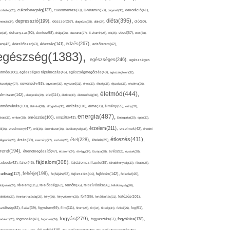
cukorbetegség(137),
orbeteg(25),
cukormentes(69),
D-vitamin(53),
daganat(36),
dekoráció(41),
diéta(395),
depresszió(199),
mencia(34),
desszert(67),
diagnózis(28),
diák(24),
dió(50),
dohányzás(92),
at(38),
döntés(58),
drága(26),
duzzanat(27),
E-vitamin(25),
eb(26),
ebéd(57),
ecet(38),
edzés(267),
édesség(141),
es(42),
édesítőszer(43),
edzőterem(42),
egészség(1383),
egészséges(246),
egészséges
etmód(100),
egészséges táplálkozás(45),
egészségmegőrzés(43),
egészségtelen(32),
észségügy(27),
egyensúly(63),
egyetem(30),
egyszerű(31),
éhes(30),
éhség(38),
éjszaka(33),
ekcéma(26),
életmód(444),
elmiszer(142),
élet(114),
elengedés(29),
életkor(30),
életminőség(30),
etmódváltás(109),
elhízás(110),
elme(93),
életvitel(28),
elfogadás(30),
élmény(55),
előny(37),
energia(487),
emésztés(166),
árás(32),
ember(38),
empátia(43),
Energiaital(29),
eper(30),
érzelem(211),
ő(36),
eredmény(47),
erő(36),
érrendszer(36),
érzékenység(36),
érzelmek(42),
érzelmi
étkezés(411),
étel(228),
elligencia(28),
érzés(39),
esemény(27),
eszköz(28),
ételek(39),
trend(194),
evés(92),
étrendkiegészítő(47),
étterem(24),
étvágy(34),
Európa(28),
évszak(28),
fájdalom(308),
cebook(42),
fahéj(43),
fájdalomcsillapító(39),
fáradékonyság(30),
fáradt(28),
fehérje(198),
radtság(117),
fejfájás(93),
fejlődés(142),
fejlesztés(44),
feladat(46),
félelem(115),
dolgozás(24),
felelősség(62),
felnőtt(66),
felszívódás(56),
féltékenység(26),
fertőzés(101),
töltődés(29),
fenntarthatóság(29),
fény(36),
fényvédelem(28),
férfi(86),
fertőtlenítés(31),
film(111),
szültség(82),
fiatal(39),
figyelem(69),
finom(26),
fitt(34),
fittség(34),
fizikai(25),
fog(51),
fogyás(279),
fogyókúra(178),
gadalom(25),
fogmosás(41),
fogorvos(24),
fogyasztás(67),