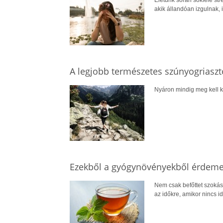
Életünk során sokféle str
akik állandóan izgulnak, 
A legjobb természetes szúnyogriaszt
Nyáron mindig meg kell k
Ezekből a gyógynövényekből érdemes
Nem csak befőttet szokás 
az időkre, amikor nincs i