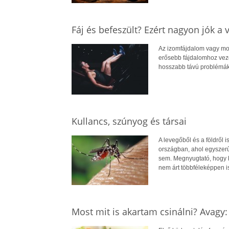
Fáj és befeszült? Ezért nagyon jók a 
Az izomfájdalom vagy moz
erősebb fájdalomhoz veze
hosszabb távú problémák
Kullancs, szúnyog és társai
A levegőből és a földről 
országban, ahol egyszerű
sem. Megnyugtató, hogy k
nem árt többféleképpen i
Most mit is akartam csinálni? Avagy: