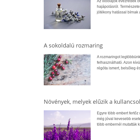
Az illóolajok évezredek ó
hajápolásról. Természete
jótékony hatással bírnak 
A sokoldalú rozmaring
A rozmaringot legtöbbün
felhasználható. Azon kív
régóta ismert, belsőleg 
Növények, melyek elűzik a kullancso
Egyre több embert fertőz 
még jóval kevesebb esetet
több embernél mutatták k