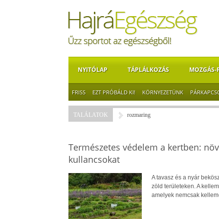
NYITÓLAP
TÁPLÁLKOZÁS
MOZGÁS-
FRISS
EZT PRÓBÁLD KI!
KÖRNYEZETÜNK
PÁRKAPCS
TALÁLATOK
rozmaring
Természetes védelem a kertben: növé
kullancsokat
A tavasz és a nyár bekösz
zöld területeken. A kell
amelyek nemcsak kellemet