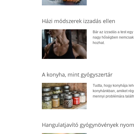
Házi módszerek izzadás ellen
Bár az izzadás a test egy
nagy hőségben nemcsak a 
hozhat.
A konyha, mint gyógyszertár
Tudta, hogy konyhája leh
konyhánkban, amiket rége
mennyi problémára találh
Hangulatjavító gyógynövények nyo