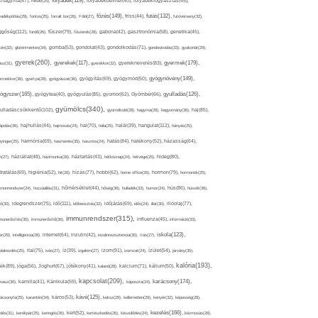
folyadék(119),
khagyma(47),
folsav(25),
folyadékbevitel(40),
folyadékfogyasztás(45),
főzés(149),
futás(132),
yadékpótlás(29),
fontos(25),
forralt bor(26),
Föld(27),
friss(44),
futóverseny(32),
ggőség(112),
fürdő(26),
fűszer(79),
fűszerek(28),
gabona(42),
gasztronómia(58),
genetika(45),
tén(32),
gluténmentes(34),
gomba(53),
gondolat(43),
gondolkodás(71),
gondoskodás(33),
gyakorlat(29),
gyerek(260),
gyermek(179),
gyerekek(117),
ász(31),
gyerekkor(32),
gyereknevelés(83),
gyógynövény(149),
ermekkor(36),
gyertya(28),
gyógyászat(36),
gyógyítás(69),
gyógymód(50),
ógyszer(165),
gyulladás(126),
gyógytea(40),
gyógyulás(85),
gyomor(62),
Gyömbér(66),
gyümölcs(340),
ulladáscsökkentő(102),
gyümölcslé(28),
hagyma(28),
hagyomány(36),
haj(85),
hangulat(112),
ápolás(36),
hajhullás(44),
hajmosás(24),
hal(70),
hála(25),
halál(39),
hányás(25),
yinger(25),
harmónia(69),
hasmenés(35),
hasznos(24),
hatás(84),
hatékony(52),
házasság(64),
i(27),
háziállat(48),
házimunka(28),
háztartás(43),
hétköznap(24),
hétvége(25),
hideg(80),
dratálás(69),
higiénia(52),
hit(26),
hízás(77),
hobbi(62),
home office(26),
hormon(79),
hormonok(25),
rmonrendszer(24),
hozzáállás(31),
hőmérséklet(44),
hőség(36),
hulladék(33),
humor(24),
hús(86),
húsvét(36),
idő(111),
ő(30),
idegrendszer(75),
időbeosztás(32),
időjárás(69),
idős(24),
illat(30),
illóolaj(77),
immunrendszer(315),
munerősítés(30),
immunerősítő(36),
influenza(45),
információ(33),
iskola(123),
er(29),
intelligencia(28),
internet(64),
inzulin(42),
inzulinrezisztencia(35),
írás(27),
olakezdés(25),
ital(75),
ivás(27),
íz(39),
izgalom(27),
izom(91),
izomzat(24),
ízület(54),
járvány(35),
kalória(193),
ték(89),
jóga(56),
Joghurt(67),
jótékony(41),
kaland(28),
kalcium(71),
kálium(50),
kapcsolat(209),
karácsony(174),
masz(30),
kamilla(41),
Kánikula(59),
káposzta(24),
kávé(125),
ácsonyfa(25),
karantén(34),
káros(53),
keksz(29),
kellemetlen(29),
kenyér(32),
képesség(28),
kezelés(166),
dés(31),
kerékpár(25),
keringés(26),
kert(52),
kertészkedés(26),
készülődés(24),
kézmosás(28),