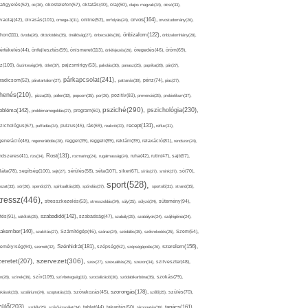
afigyelés(52),
ok(36),
okostelefon(57),
oktatás(40),
olaj(50),
olajos magvak(34),
olcsó(33),
olvasás(101),
orvos(164),
ívaolaj(42),
omega-3(31),
online(52),
orrfolyás(24),
orvostudomány(26),
thon(111),
önbizalom(122),
óvoda(26),
öltözködés(35),
önállóság(27),
önbecsülés(36),
önbizalomhiány(28),
önismeret(113),
értékelés(44),
önfejlesztés(59),
önkifejezés(26),
öregedés(46),
öröm(69),
z(109),
őszinteség(34),
ötlet(37),
pajzsmirigy(53),
pakolás(30),
panasz(25),
paprika(28),
pár(27),
párkapcsolat(241),
radicsom(52),
páratartalom(27),
pattanás(30),
pénz(74),
piac(27),
ihenés(210),
pizza(25),
pollen(32),
popcorn(35),
por(26),
pozitív(83),
prevenció(25),
probiotikum(37),
psziché(290),
pszichológia(230),
obléma(142),
problémamegoldás(27),
program(60),
recept(131),
zichológus(67),
puffadás(34),
pulzus(45),
rák(69),
reakció(33),
reflux(31),
generáció(46),
regenerálódás(28),
reggel(39),
reggeli(89),
reklám(39),
relaxáció(81),
rendszer(24),
Rost(131),
ndszeres(41),
rizs(34),
rozmaring(24),
rugalmasság(24),
ruha(42),
rutin(47),
sajt(67),
segítség(100),
séta(107),
láta(78),
sejt(27),
sérülés(58),
siker(67),
sírás(27),
smink(37),
só(70),
sport(528),
ozat(33),
sör(26),
spenót(27),
spiritualitás(28),
spórolás(37),
sportoló(31),
strand(35),
tressz(446),
sütemény(94),
stresszkezelés(53),
stresszoldás(34),
súly(25),
súlyzó(24),
szabadidő(142),
tés(91),
sütőtök(25),
szabadság(47),
szabály(25),
szabályok(24),
szájhigiénia(24),
akember(140),
szakítás(27),
Számítógép(46),
száraz(24),
szédülés(35),
székrekedés(25),
Szem(54),
Szénhidrát(181),
emélyiség(94),
szerelem(156),
szemét(32),
szépség(52),
szépségápolás(26),
szervezet(306),
zeretet(207),
szex(27),
szexualitás(25),
szezon(34),
szilveszter(48),
szív(109),
n(28),
színek(36),
szívbetegség(32),
szocializáció(30),
szódabikarbóna(35),
szokás(79),
szorongás(178),
okások(33),
szolárium(24),
szoptatás(33),
szórakozás(45),
szőlő(25),
szülés(70),
zülő(203),
tanács(161),
szülők(25),
szűrővizsgálat(34),
tablet(44),
takarítás(50),
támogatás(36),