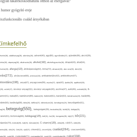
ogyan takarékoskodhatunk otthon az energiával?
 humor gyógyító ereje
iszfunkcionális család árnyékában
Címkefelhő
ajándék(95),
itamin(36),
adalékanyag(28),
adomány(26),
advent(40),
agy(80),
agyműködés(27),
akció(39),
alkohol(182),
ivitás(30),
alapanyag(30),
alkalmazás(28),
alkoholfogyasztás(36),
állapot(43),
állat(54),
allergia(122),
attartás(33),
állóképesség(42),
Alma(72),
almaecet(26),
aloe vera(33),
álom(34),
lvás(272),
alvászavar(66),
aminosav(33),
antibakteriális(42),
antibiotikum(47),
ntioxidáns(198),
anyagcsere(99),
anya(67),
anyuka(27),
apa(42),
ápolás(29),
applikáció(26),
ásványi anyag(111),
(29),
arcbőr(27),
ásványi anyagok(40),
asztma(47),
autó(46),
avokádó(36),
B-
tamin(41),
baba(82),
baktérium(89),
balaton(34),
baleset(51),
banán(53),
bántalmazás(24),
barát(48),
rátok(50),
barátság(58),
béke(29),
bélflóra(37),
bélrendszer(33),
bemelegítés(24),
beszélgetés(61),
betegség(550),
eg(34),
betegségek(39),
bevásárlás(28),
bicikli(25),
biológia(25),
bőr(221),
boldogság(125),
zalom(41),
biztonság(66),
bolt(31),
bor(36),
borogatás(28),
böjt(27),
C-vitamin(120),
rápolás(70),
brokkoli(29),
buli(24),
bűntudat(32),
cékla(28),
cél(57),
célok(30),
család(284),
aretta(38),
cikk(24),
Cink(24),
cipő(37),
citrom(61),
citromfű(26),
csecsemő(45),
cukor(194),
pés(26),
csoki(35),
csokoládé(71),
csomagolás(24),
csont(33),
csontritkulás(36),