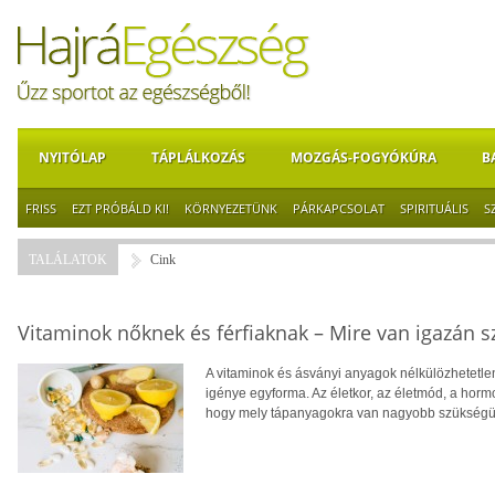
NYITÓLAP
TÁPLÁLKOZÁS
MOZGÁS-FOGYÓKÚRA
B
FRISS
EZT PRÓBÁLD KI!
KÖRNYEZETÜNK
PÁRKAPCSOLAT
SPIRITUÁLIS
S
TALÁLATOK
Cink
Vitaminok nőknek és férfiaknak – Mire van igazán 
A vitaminok és ásványi anyagok nélkülözhetet
igénye egyforma. Az életkor, az életmód, a horm
hogy mely tápanyagokra van nagyobb szükségü