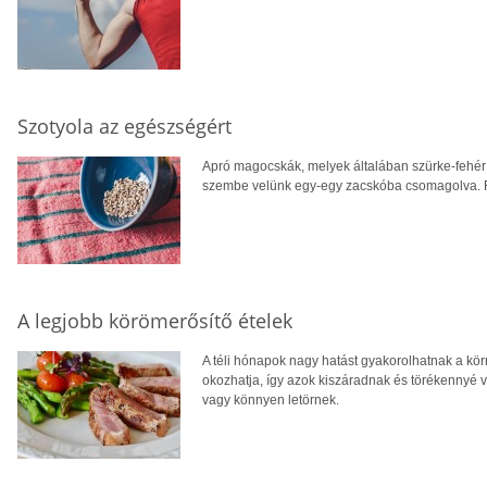
Szotyola az egészségért
Apró magocskák, melyek általában szürke-fehér 
szembe velünk egy-egy zacskóba csomagolva. 
A legjobb körömerősítő ételek
A téli hónapok nagy hatást gyakorolhatnak a kö
okozhatja, így azok kiszáradnak és törékennyé v
vagy könnyen letörnek.