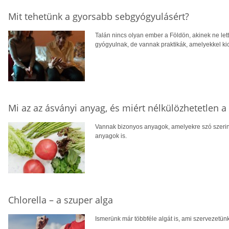
Mit tehetünk a gyorsabb sebgyógyulásért?
Talán nincs olyan ember a Földön, akinek ne lett
gyógyulnak, de vannak praktikák, amelyekkel kic
Mi az az ásványi anyag, és miért nélkülözhetetlen 
Vannak bizonyos anyagok, amelyekre szó szerin
anyagok is.
Chlorella – a szuper alga
Ismerünk már többféle algát is, ami szervezetünkre