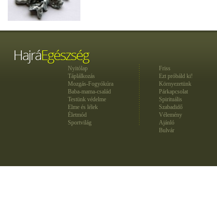
Nyitólap
Friss
Táplálkozás
Ezt próbáld ki!
Mozgás-Fogyókúra
Környezetünk
Baba-mama-család
Párkapcsolat
Testünk védelme
Spirituális
Elme és lélek
Szabadidő
Életmód
Vélemény
Sportvilág
Ajánló
Bulvár