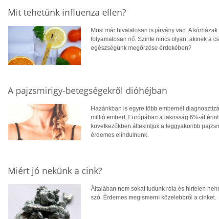
Mit tehetünk influenza ellen?
Most már hivatalosan is járvány van. A kórházak 
folyamatosan nő. Szinte nincs olyan, akinek a csa
egészségünk megőrzése érdekében?
A pajzsmirigy-betegségekről dióhéjban
Hazánkban is egyre több embernél diagnosztiz
millió embert, Európában a lakosság 6%-át érint
következőkben áttekintjük a leggyakoribb pajzs
érdemes elindulnunk.
Miért jó nekünk a cink?
Általában nem sokat tudunk róla és hirtelen nehé
szó. Érdemes megismerni közelebbről a cinket.