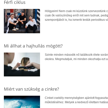
Férfi ciklus
Hölgyeim! Nem csak mi küzdünk szervezetünk cikl
csak ők valószínűleg erről mit sem tudnak, pe
szempontjából is, ha ismerik testük periodikus vá
Mi állhat a hajhullás mögött?
Szinte minden második nő találkozik élete során
okokra. Megmutatjuk, mi minden okozhatja ezt a 
Miért van szükség a cinkre?
Cinket csekély mennyiségben ajánlott fogyaszta
működéséhez. Melyek a kedvező élettani hatás