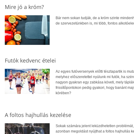
Mire jó a króm?
Bár nem sokan tudják, de a króm szinte mindenh
de szervezetünkben is, mi több, fontos alkotó
Futók kedvenc ételei
Az egyes futóversenyek előtti tésztapartik is muta
melyhez előszeretettel nyúlunk mi futók, ha szénh
nagyon gyakran egy zabkása követi, mely tápláló
frissítőpontokon pedig gyakori, hogy banánt majs
körében?
A foltos hajhullás kezelése
Sokak számára jelent leküzdhetetlen problémát, a
azonban megoldást nyújthat a foltos hajhullás k