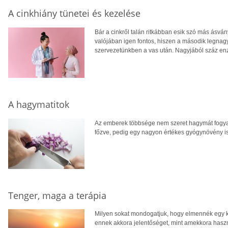
A cinkhiány tünetei és kezelése
Bár a cinkről talán ritkábban esik szó más ásvá
valójában igen fontos, hiszen a második legn
szervezetünkben a vas után. Nagyjából száz en
A hagymatitok
Az emberek többsége nem szeret hagymát fogyasz
főzve, pedig egy nagyon értékes gyógynövény 
Tenger, maga a terápia
Milyen sokat mondogatjuk, hogy elmennék egy kis
ennek akkora jelentőséget, mint amekkora hasz