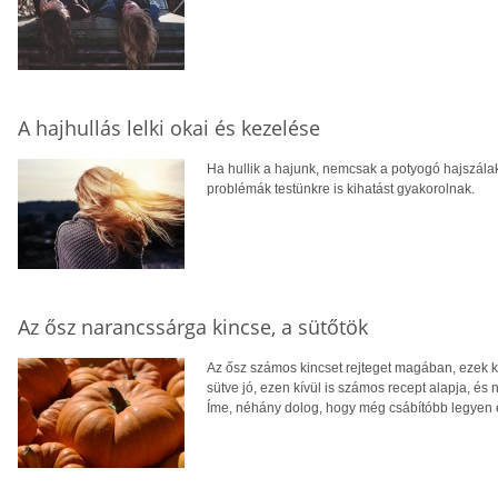
A hajhullás lelki okai és kezelése
Ha hullik a hajunk, nemcsak a potyogó hajszálak
problémák testünkre is kihatást gyakorolnak.
Az ősz narancssárga kincse, a sütőtök
Az ősz számos kincset rejteget magában, ezek 
sütve jó, ezen kívül is számos recept alapja, és
Íme, néhány dolog, hogy még csábítóbb legyen e