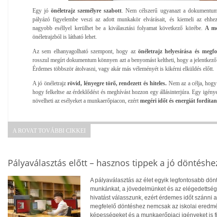
Egy jó
önéletrajz személyre szabott
. Nem célszerű ugyanazt a dokumentumo
pályázó figyelembe veszi az adott munkakör elvárásait, és kiemeli az ehhez 
nagyobb eséllyel kerülhet be a kiválasztási folyamat következő körébe.
A mo
önéletrajzból is látható lehet.
Az sem elhanyagolható szempont, hogy az
önéletrajz helyesírása és megf
rosszul megírt dokumentum könnyen azt a benyomást keltheti, hogy a jelentkező 
Érdemes többször átolvasni, vagy akár más véleményét is kikérni elküldés előtt.
A jó önéletrajz
rövid, lényegre törő, rendezett és hiteles.
Nem az a célja, hog
hogy felkeltse az érdeklődést és meghívást hozzon egy állásinterjúra. Egy igényes
növelheti az esélyeket a munkaerőpiacon, ezért
megéri időt és energiát fordítan
A ROVAT TOVÁBBI CIKKEI
Pályaválasztás előtt – hasznos tippek a jó döntéshe
A pályaválasztás az élet egyik legfontosabb dö
munkánkat, a jövedelmünket és az elégedettség
hivatást válasszunk, ezért érdemes időt szánni
megfelelő döntéshez nemcsak az iskolai eredm
képességeket és a munkaerőpiaci igényeket is f