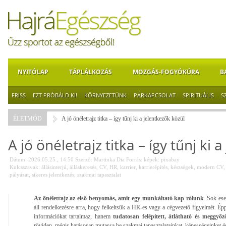
NYITÓLAP
TÁPLÁLKOZÁS
MOZGÁS-FOGYÓKÚRA
B
FRISS
EZT PRÓBÁLD KI!
KÖRNYEZETÜNK
PÁRKAPCSOLAT
SPIRITUÁLIS
S
ÉLETMÓD
A jó önéletrajz titka – így tűnj ki a jelentkezők közül
A jó önéletrajz titka – így tűnj ki 
Dátum: 2026.05.25., 14:50
Szerző:
Martinka Dia
Forrás:
képek: pixabay
Kulcsszavak:
állásinterjú
,
álláskeresés
,
CV
,
HR
,
karrier
,
karrierépítés
,
készségek
,
modern CV
pályázat
,
sikeres jelentkezés
,
szakmai tapasztalat
Az önéletrajz az első benyomás, amit egy munkáltató kap rólunk
. Sok es
áll rendelkezésre arra, hogy felkeltsük a HR-es vagy a cégvezető figyelmét. Ép
információkat tartalmaz, hanem
tudatosan felépített, átlátható és meggy
röviden, mégis hatásosan mutassa be szakmai tapasztalatainkat, képességeinket é