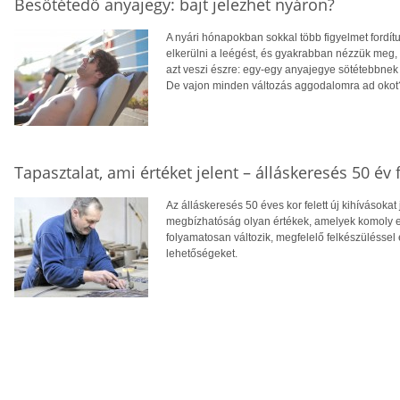
Besötétedő anyajegy: bajt jelezhet nyáron?
A nyári hónapokban sokkal több figyelmet fordít
elkerülni a leégést, és gyakrabban nézzük meg,
azt veszi észre: egy-egy anyajegye sötétebbnek 
De vajon minden változás aggodalomra ad okot
Tapasztalat, ami értéket jelent – álláskeresés 50 év f
Az álláskeresés 50 éves kor felett új kihívásokat
megbízhatóság olyan értékek, amelyek komoly el
folyamatosan változik, megfelelő felkészüléssel 
lehetőségeket.