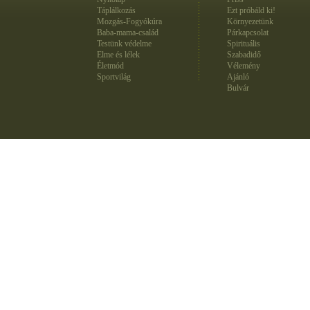
Táplálkozás
Ezt próbáld ki!
Mozgás-Fogyókúra
Környezetünk
Baba-mama-család
Párkapcsolat
Testünk védelme
Spirituális
Elme és lélek
Szabadidő
Életmód
Vélemény
Sportvilág
Ajánló
Bulvár