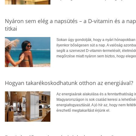
Nyáron sem elég a napsütés – a D-vitamin és a na
titkai
Sokan úgy gondolják, hogy a nyári hónapokban f
ilyenkor bőségesen süt a nap. A valóság azonba
segíti a szervezet D-vitamin-termelését, életm
megőrzése miatt nyáron sem biztos, hogy eleg
Hogyan takarékoskodhatunk otthon az energiával?
Az energiaárak alakulása és a fenntarthatóság i
Magyarországon is sok család keresi a lehetősé
energiafogyasztását. A jó hír az, hogy nem feltétl
érezhető megtakarítást érjünk el.