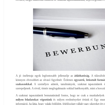
A jó önéletrajz egyik legfontosabb jellemzője az
átláthatóság.
A túlzsúfol
könnyen elveszítheti az olvasó figyelmét. Érdemes
egyszerű, letisztult formá
szakaszokkal.
A személyes adatok, tanulmányok, szakmai tapasztalatok é
szerepeljenek. A rövid, tömör megfogalmazás sokkal hatékonyabb, mint a hossz
A szakmai tapasztalatok bemutatásánál fontos, hogy ne csak a munkahelyek n
milyen feladatokat végeztünk
és milyen eredményeket értünk el. Egy munk
információ, ha látja, hogy valaki fejlődött, felelősséget vállalt vagy sikereket ér