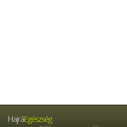
Nyitólap
Friss