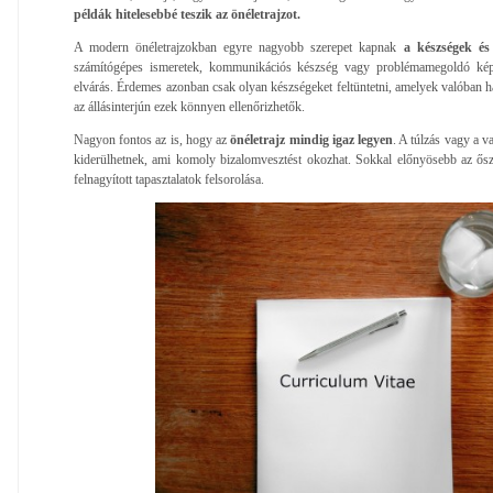
példák hitelesebbé teszik az önéletrajzot.
A modern önéletrajzokban egyre nagyobb szerepet kapnak
a készségek és
számítógépes ismeretek, kommunikációs készség vagy problémamegoldó ké
elvárás. Érdemes azonban csak olyan készségeket feltüntetni, amelyek valóban ha
az állásinterjún ezek könnyen ellenőrizhetők.
Nagyon fontos az is, hogy az
önéletrajz mindig igaz legyen
. A túlzás vagy a v
kiderülhetnek, ami komoly bizalomvesztést okozhat. Sokkal előnyösebb az ősz
felnagyított tapasztalatok felsorolása.