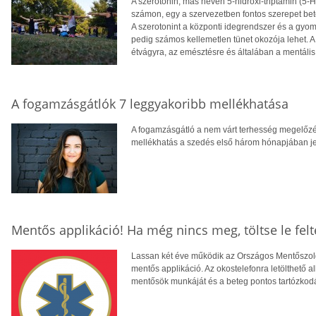
A szerotonin, más néven 5-hidroxi-triptamin (5-
számon, egy a szervezetben fontos szerepet betöl
A szerotonint a központi idegrendszer és a gyomor
pedig számos kellemetlen tünet okozója lehet. A
étvágyra, az emésztésre és általában a mentális 
A fogamzásgátlók 7 leggyakoribb mellékhatása
A fogamzásgátló a nem várt terhesség megelőz
mellékhatás a szedés első három hónapjában jel
Mentős applikáció! Ha még nincs meg, töltse le felt
Lassan két éve működik az Országos Mentőszolgá
mentős applikáció. Az okostelefonra letölthető a
mentősök munkáját és a beteg pontos tartózkodá