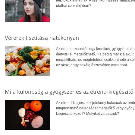
lelki okok állhatnak. A szemkönnyezés világszer
utalhat ez valójában?
Vérerek tisztítása hatékonyan
Az érelmeszesedés egy krónikus, gyógyíthatatl
életvitellel megelőzhető. Ha pedig már kialakult,
megállítható, és megfelelően csökkenthető a s
az okoz, hogy sokáig észrevétlen maradhat.
Mi a különbség a gyógyszer és az étrend-kiegészítő 
Az étrend-kiegészítők jótékony hatásúak az em
tulajdonítható betegséget megelőző vagy gyógyí
kiegészítő között? Melyiket válasszuk?