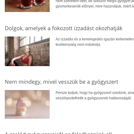
nem szeretem őket, de sokszor mégis gyógyírt j
gyomorkeserűk előnyei, mire használjuk, miért l
Dolgok, amelyek a fokozott izzadást okozhatják
Az izzadás és a kimelegedés igazán kellemetlen 
tevékenység nem indokolja.
Nem mindegy, mivel vesszük be a gyógyszert
Persze tudjuk, hogy ha gyógyszert szedünk, arra
veszélyeztethetik a gyógyszerek hatásosságát.