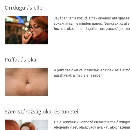
Orrdugulás ellen
Javában tart a közutálatnak örvendő allergiaszezo
sokaknál szinte minden napos. Nemcsak az allerg
huzat is okozhat orrdugulást, orrszárazságot, ím
Puffadás okai
A puffadás okai változatosak lehetnek. Az életm
játszhatnak a megjelenésében.
Szemszárazság okai és tünetei
Ha a könnyek különböző elemeit termelő mirig
elegendő vizet, olajat vagy nyálkát, akkor szem