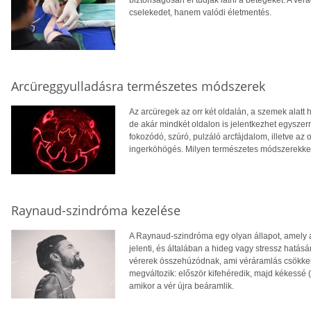
cselekedet, hanem valódi életmentés.
Arcüreggyulladásra természetes módszerek
Az arcüregek az orr két oldalán, a szemek alatt 
de akár mindkét oldalon is jelentkezhet egyszerr
fokozódó, szúró, pulzáló arcfájdalom, illetve az 
ingerköhögés. Milyen természetes módszerekkel 
Raynaud-szindróma kezelése
A Raynaud-szindróma egy olyan állapot, amely a 
jelenti, és általában a hideg vagy stressz hatásár
vérerek összehúzódnak, ami véráramlás csökke
megváltozik: először kifehéredik, majd kékessé (e
amikor a vér újra beáramlik.