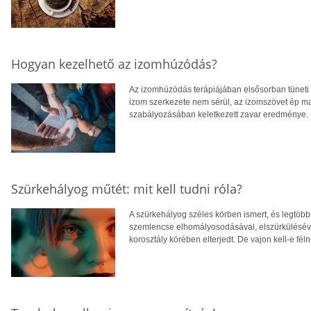
Hogyan kezelhető az izomhúzódás?
Az izomhúzódás terápiájában elsősorban tüneti
izom szerkezete nem sérül, az izomszövet ép m
szabályozásában keletkezett zavar eredménye.
Szürkehályog műtét: mit kell tudni róla?
A szürkehályog széles körben ismert, és legtöbbs
szemlencse elhomályosodásával, elszürkülésével 
korosztály körében elterjedt. De vajon kell-e félni