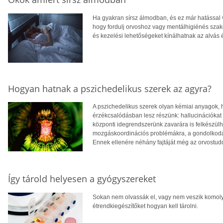
Ha gyakran sírsz álmodban, és ez már hatással v
hogy fordulj orvoshoz vagy mentálhigiénés szake
és kezelési lehetőségeket kínálhatnak az alvás é
Hogyan hatnak a pszichedelikus szerek az agyra?
A pszichedelikus szerek olyan kémiai anyagok,
érzékcsalódásban lesz részünk: hallucinációkat 
központi idegrendszerünk zavarára is felkészül
mozgáskoordinációs problémákra, a gondolkodá
Ennek ellenére néhány fajtáját még az orvostudom
Így tárold helyesen a gyógyszereket
Sokan nem olvassák el, vagy nem veszik komolya
étrendkiegészítőket hogyan kell tárolni.