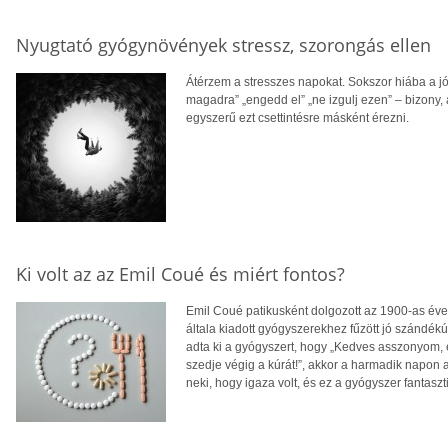
Nyugtató gyógynövények stressz, szorongás ellen
Átérzem a stresszes napokat. Sokszor hiába a jó
magadra” „engedd el” „ne izgulj ezen” – bizony,
egyszerű ezt csettintésre másként érezni.
Ki volt az az Emil Coué és miért fontos?
Emil Coué patikusként dolgozott az 1900-as éve
általa kiadott gyógyszerekhez fűzött jó szándék
adta ki a gyógyszert, hogy „Kedves asszonyom, e
szedje végig a kúrát!”, akkor a harmadik napon 
neki, hogy igaza volt, és ez a gyógyszer fantaszt