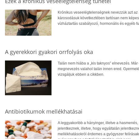
Ezek a krónikus veseelégtelenség tünetei
Krónikus veseelégtelenségnek nevezzük azt az á
károsodásuk következtében tartósan nem képesek
vízháztartás szabályozó, hormonális és egyéb fu
A gyerekkori gyakori orrfolyás oka
Talán nem hiába a „kis taknyos” elnevezés. Már 
megnevezés valahol talán innen ered. Gyermekk
vizsgáljuk ebben a cikkben.
Antibiotikumok mellékhatásai
A leggyakoribb a hányinger, illetve a hasmenés, 
jelentkeznek, illetve, hogy egyáltalán jelentkez
mellékhatásokról érdemes a gyógyszer felírásakor