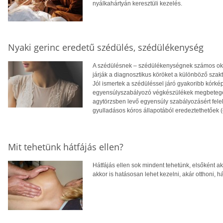
nyálkahártyán keresztüli kezelés.
Nyaki gerinc eredetű szédülés, szédülékenység
A szédülésnek – szédülékenységnek számos oka 
járják a diagnosztikus köröket a különböző szakte
Jól ismertek a szédüléssel járó gyakoribb kórké
egyensúlyszabályozó végkészülékek megbetegedé
agytörzsben levő egyensúly szabályozásért felelő
gyulladásos kóros állapotából eredeztethetőek (c
Mit tehetünk hátfájás ellen?
Hátfájás ellen sok mindent tehetünk, elsőként aká
akkor is hatásosan lehet kezelni, akár otthoni, h