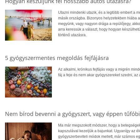
Hogyan készüljünk fel hosszabb autós utazásra?
Utazni mindenki utazik, és a legtöbb embert a m
másik országba. Bizonyos helyzetekben hiába a 
megyünk, vagy nagyon drága a repülőjegy, akkor
arra keressük a választ, hogy hogyan készülhetü
történő utazásra.
5 gyógyszermentes megoldás fejfájásra
Az alkalmi, krónikus fejfájás vagy a migrén mind
fáj a feje és nem akar gyógyszereket szedni, az
Nem bírod bevenni a gyógyszert, vagy éppen tűfób
Ma már megszokott módszer, hogy a betegségek 
kapszulával kezeljük a bajunkat. Ugyanígy az él
gyógyszerbeviteli módok mellett, már számos eg