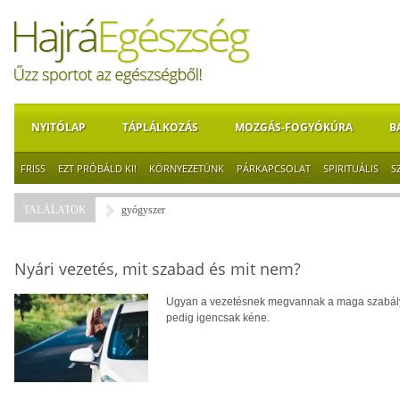
NYITÓLAP
TÁPLÁLKOZÁS
MOZGÁS-FOGYÓKÚRA
B
FRISS
EZT PRÓBÁLD KI!
KÖRNYEZETÜNK
PÁRKAPCSOLAT
SPIRITUÁLIS
S
TALÁLATOK
gyógyszer
Nyári vezetés, mit szabad és mit nem?
Ugyan a vezetésnek megvannak a maga szabálya
pedig igencsak kéne.