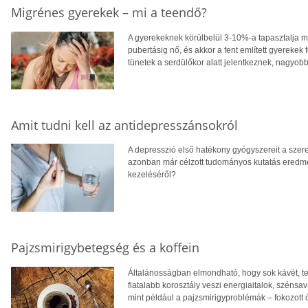
Migrénes gyerekek – mi a teendő?
A gyerekeknek körülbelül 3-10%-a tapasztalja me
pubertásig nő, és akkor a fent említett gyereke
tünetek a serdülőkor alatt jelentkeznek, nagyobb 
Amit tudni kell az antidepresszánsokról
A depresszió első hatékony gyógyszereit a szer
azonban már célzott tudományos kutatás eredmé
kezeléséről?
Pajzsmirigybetegség és a koffein
Általánosságban elmondható, hogy sok kávét, teá
fiatalabb korosztály veszi energiaitalok, széns
mint például a pajzsmirigyproblémák – fokozott 