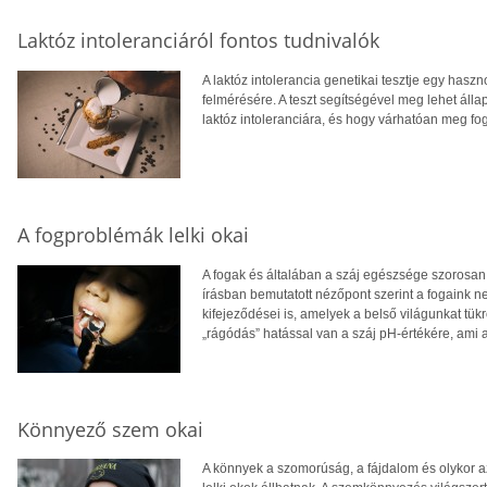
Laktóz intoleranciáról fontos tudnivalók
A laktóz intolerancia genetikai tesztje egy has
felmérésére. A teszt segítségével meg lehet áll
laktóz intoleranciára, és hogy várhatóan meg fog
A fogproblémák lelki okai
A fogak és általában a száj egészsége szorosan 
írásban bemutatott nézőpont szerint a fogaink 
kifejeződései is, amelyek a belső világunkat tükr
„rágódás” hatással van a száj pH-értékére, ami 
Könnyező szem okai
A könnyek a szomorúság, a fájdalom és olykor a