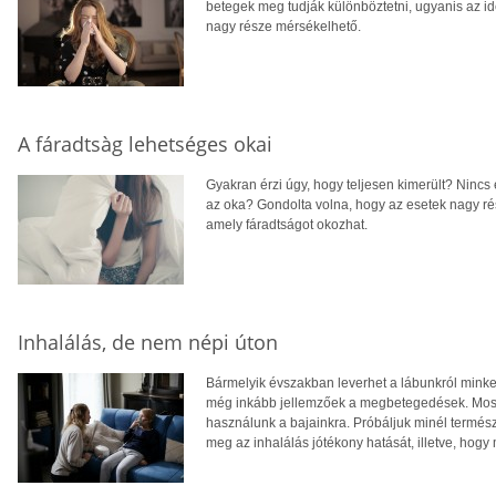
betegek meg tudják különböztetni, ugyanis az i
nagy része mérsékelhető.
A fáradtsàg lehetséges okai
Gyakran érzi úgy, hogy teljesen kimerült? Nincs
az oka? Gondolta volna, hogy az esetek nagy ré
amely fáradtságot okozhat.
Inhalálás, de nem népi úton
Bármelyik évszakban leverhet a lábunkról minke
még inkább jellemzőek a megbetegedések. Mos
használunk a bajainkra. Próbáljuk minél termé
meg az inhalálás jótékony hatását, illetve, hogy