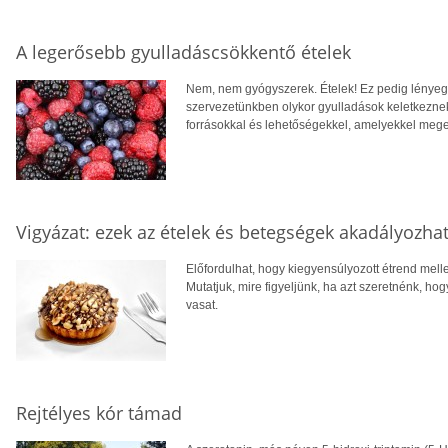
A legerősebb gyulladáscsökkentő ételek
Nem, nem gyógyszerek. Ételek! Ez pedig lényege
szervezetünkben olykor gyulladások keletkeznek
forrásokkal és lehetőségekkel, amelyekkel meg
Vigyázat: ezek az ételek és betegségek akadályozhat
Előfordulhat, hogy kiegyensúlyozott étrend melle
Mutatjuk, mire figyeljünk, ha azt szeretnénk, ho
vasat.
Rejtélyes kór támad