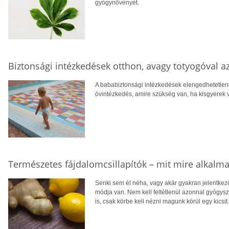
gyógynövényét.
Biztonsági intézkedések otthon, avagy totyogóval az
A bababiztonsági intézkedések elengedhetetlene
óvintézkedés, amire szükség van, ha kisgyerek 
Természetes fájdalomcsillapítók – mit mire alkalma
Senki sem él néha, vagy akár gyakran jelentkező
módja van. Nem kell feltétlenül azonnal gyógys
is, csak körbe kell nézni magunk körül egy kicsit.