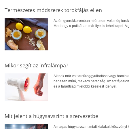
Természetes módszerek torokfájás ellen
Az én gyerekkoromban miért nem volt még torok
Merthogy a patikában már ilyet is lehet kapni. 
Mikor segít az infralámpa?
Akinek már volt arcüreggyulladása vagy homlokü
nehezen múló, makacs betegség. Az arcfájdalom, 
és a fáradtság mielőbbi kezelést igényel.
Mit jelent a húgysavszint a szervezetbe
A magas húgysavszint miatt kialakult köszvényt 