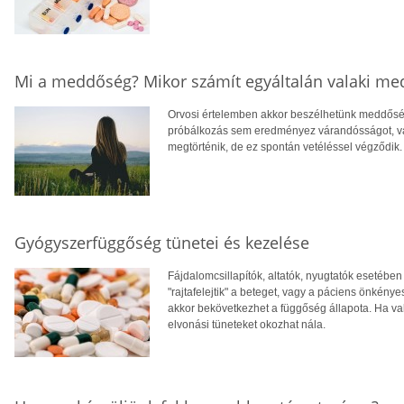
Mi a meddőség? Mikor számít egyáltalán valaki m
Orvosi értelemben akkor beszélhetünk meddőség
próbálkozás sem eredményez várandósságot, vag
megtörténik, de ez spontán vetéléssel végződik.
Gyógyszerfüggőség tünetei és kezelése
Fájdalomcsillapítók, altatók, nyugtatók esetébe
"rajtafelejtik" a beteget, vagy a páciens önkény
akkor bekövetkezhet a függőség állapota. Ha va
elvonási tüneteket okozhat nála.