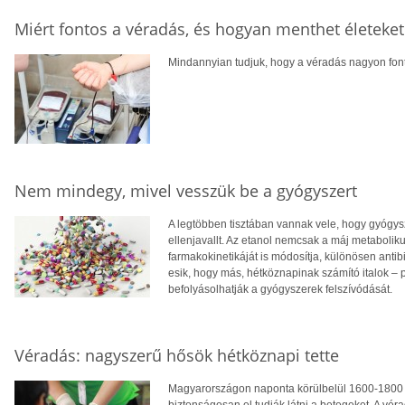
Miért fontos a véradás, és hogyan menthet életeke
Mindannyian tudjuk, hogy a véradás nagyon font
Nem mindegy, mivel vesszük be a gyógyszert
A legtöbben tisztában vannak vele, hogy gyógysz
ellenjavallt. Az etanol nemcsak a máj metaboli
farmakokinetikáját is módosítja, különösen ant
esik, hogy más, hétköznapinak számító italok – 
befolyásolhatják a gyógyszerek felszívódását.
Véradás: nagyszerű hősök hétköznapi tette
Magyarországon naponta körülbelül 1600-1800 
biztonságosan el tudják látni a betegeket. A vér