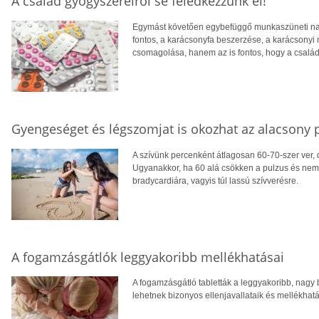
A család gyógyszereiről se feledkezzünk el!
Egymást követően egybefüggő munkaszüneti na
fontos, a karácsonyfa beszerzése, a karácsonyi
csomagolása, hanem az is fontos, hogy a család
Gyengeséget és légszomjat is okozhat az alacsony 
A szívünk percenként átlagosan 60-70-szer ver, 
Ugyanakkor, ha 60 alá csökken a pulzus és nem e
bradycardiára, vagyis túl lassú szívverésre.
A fogamzásgátlók leggyakoribb mellékhatásai
A fogamzásgátló tabletták a leggyakoribb, nag
lehetnek bizonyos ellenjavallataik és mellékhatá