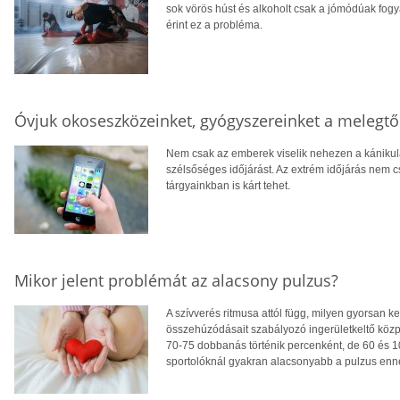
sok vörös húst és alkoholt csak a jómódúak fog
érint ez a probléma.
Óvjuk okoseszközeinket, gyógyszereinket a melegtő
Nem csak az emberek viselik nehezen a kánikulá
szélsőséges időjárást. Az extrém időjárás nem c
tárgyainkban is kárt tehet.
Mikor jelent problémát az alacsony pulzus?
A szívverés ritmusa attól függ, milyen gyorsan k
összehúzódásait szabályozó ingerületkeltő köz
70-75 dobbanás történik percenként, de 60 és 1
sportolóknál gyakran alacsonyabb a pulzus enné