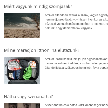
Miért vagyunk mindig szomjasak?
Amikor állandóan száraz a szánk, vagyis egyfol
nem nyújt szép látványt – hiszen ilyenkor az ajku
bűzössé válhat és más betegséget is jelezhet, ha
nekünk, hogy dehidratáltak vagyunk.
Mi ne maradjon itthon, ha elutazunk?
Amikor utazni készülünk, jól jön egy összerakott
haszontalant ne cipeljünk, azonban a lényeges
állandó listát a szükséges holmikról, így a bepak
Nátha vagy szénanátha?
A szénanátha és a nátha közti különbségek néha