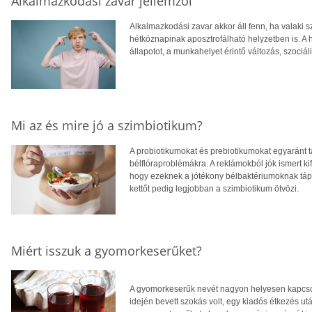
Alkalmazkodási zavar jellemzői
Alkalmazkodási zavar akkor áll fenn, ha valaki sz
hétköznapinak aposztrofálható helyzetben is. A h
állapotot, a munkahelyet érintő változás, szociál
Mi az és mire jó a szimbiotikum?
A probiotikumokat és prebiotikumokat egyaránt 
bélflóraproblémákra. A reklámokból jók ismert ki
hogy ezeknek a jótékony bélbaktériumoknak tápl
kettőt pedig legjobban a szimbiotikum ötvözi.
Miért isszuk a gyomorkeserűket?
A gyomorkeserűk nevét nagyon helyesen kapcso
idején bevett szokás volt, egy kiadós étkezés u