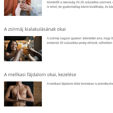
tüneteitől a lakosság 20-30 százaléka szenved,
is lehet, de gyakorlatilag bármi kiválthatja, és b
A zsírmáj kialakulásának okai
A zsírmáj nagyon gyakori: tekintettel arra, hogy 
emberek 30 százaléka pedig elhízott, vélhetően m
A mellkasi fájdalom okai, kezelése
A mellkasi fájdalom több formában is jelentkezhe