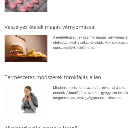
Veszélyes ételek magas vérnyomással
A népbetegségnek számító magas vérnyomás el
életmódunkkal is sokat tehetünk. Mint sok más b
egészségügyi probléma is.
Természetes módszerek torokfájás ellen
Mindenkinek ismerős az érzés, mikor fáj a torkunk
ennénk. A torokfájásra számos gyógyszer létezi
megoldásokat, népi gyógymódokat kínálunk.