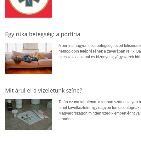
Egy ritka betegség: a porfíria
A porfíria nagyon ritka betegség, ezért felisme
hemoglobin felépítésének a zavarában rejlik. Bá
stressz, az alkohol és bizonyos gyógyszerek idé
Mit árul el a vizeletünk színe?
Talán ez ma tabutéma, azonban számos olyan be
lehet következtetni, így nagyon fontos dolognak t
Magyarországon minden tizedik embert érint v
lennének.