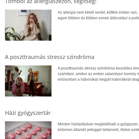
Tombol az allergiaszezon, segítség!
Az allergia nem kímél senkit, kétféle ember van, 
egyre többen és többen esnek áldozatául a poll
A poszttraumás stressz szindróma
A poszttraumás stressz szindróma beszédes eln
számítani, amikor az ember valamilyen komoly 
elsősorban a háborúkat megjárt katonáknál diag
Házi gyógyszertár
Minden háztartásban megtalálható a gyógyszer,
érdemes állandó jelleggel tartanunk, illetve ezek