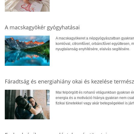
A macskagyökér gyógyhatásai
A macskagyökeret a népgyógyászatban gyakran 
komlóval, citromfűvel, orbáncfűvel együttesen, m
nyugtalanság enyhítésére, elalvás segítésére.
Fáradtság és energiahiány okai és kezelése termés
Mai felpörgött és rohanó világunkban gyakran ér
energia és a motiváció hiánya gyakran nem csa
fizikai tünetekkel vagy akár betegségekkel is jár