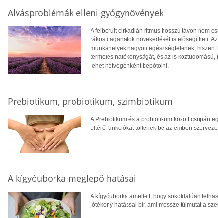
Alvásproblémák elleni gyógynövények
A felborult cirkadián ritmus hosszú távon nem 
rákos daganatok növekedését is elősegítheti. Azt
munkahelyek nagyon egészségtelenek, hiszen felb
termelés hatékonyságát, és az is köztudomású, 
lehet hétvégénként bepótolni.
Prebiotikum, probiotikum, szimbiotikum
A Prebiotikum és a probiotikum között csupán e
eltérő funkciókat töltenek be az emberi szervez
A kígyóuborka meglepő hatásai
A kígyóuborka amellett, hogy sokoldalúan felha
jótékony hatással bír, ami messze túlmutat a sze