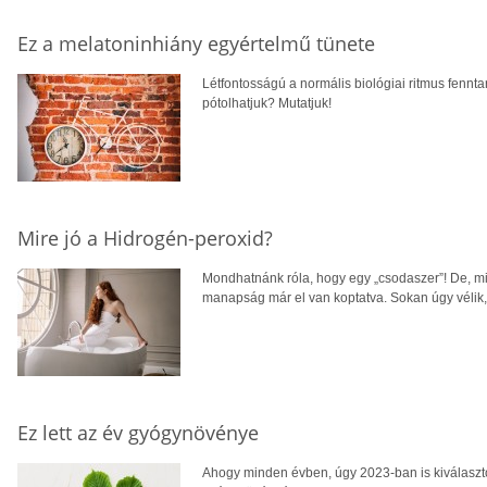
Ez a melatoninhiány egyértelmű tünete
Létfontosságú a normális biológiai ritmus fennt
pótolhatjuk? Mutatjuk!
Mire jó a Hidrogén-peroxid?
Mondhatnánk róla, hogy egy „csodaszer”! De, mi
manapság már el van koptatva. Sokan úgy vélik
Ez lett az év gyógynövénye
Ahogy minden évben, úgy 2023-ban is kiválasz