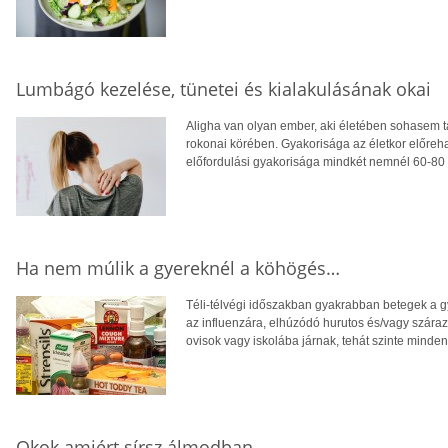
Lumbágó kezelése, tünetei és kialakulásának okai
Aligha van olyan ember, aki életében sohasem ta
rokonai körében. Gyakorisága az életkor előreha
előfordulási gyakorisága mindkét nemnél 60-80 
Ha nem múlik a gyereknél a köhögés…
Téli-télvégi időszakban gyakrabban betegek a 
az influenzára, elhúzódó hurutos és/vagy száraz
ovisok vagy iskolába járnak, tehát szinte minde
Okok amiért sírsz álmodban