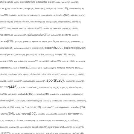
afigyelés(52),
ok(36),
okostelefon(57),
oktatás(40),
olaj(50),
olajos magvak(34),
olcsó(33),
olvasás(101),
orvos(164),
ívaolaj(42),
omega-3(31),
online(52),
orrfolyás(24),
orvostudomány(26),
thon(111),
önbizalom(122),
óvoda(26),
öltözködés(35),
önállóság(27),
önbecsülés(36),
önbizalomhiány(28),
önismeret(113),
értékelés(44),
önfejlesztés(59),
önkifejezés(26),
öregedés(46),
öröm(69),
z(109),
őszinteség(34),
ötlet(37),
pajzsmirigy(53),
pakolás(30),
panasz(25),
paprika(28),
pár(27),
párkapcsolat(241),
radicsom(52),
páratartalom(27),
pattanás(30),
pénz(74),
piac(27),
ihenés(210),
pizza(25),
pollen(32),
popcorn(35),
por(26),
pozitív(83),
prevenció(25),
probiotikum(37),
psziché(290),
pszichológia(230),
obléma(142),
problémamegoldás(27),
program(60),
recept(131),
zichológus(67),
puffadás(34),
pulzus(45),
rák(69),
reakció(33),
reflux(31),
generáció(46),
regenerálódás(28),
reggel(39),
reggeli(89),
reklám(39),
relaxáció(81),
rendszer(24),
Rost(131),
ndszeres(41),
rizs(34),
rozmaring(24),
rugalmasság(24),
ruha(42),
rutin(47),
sajt(67),
segítség(100),
séta(107),
láta(78),
sejt(27),
sérülés(58),
siker(67),
sírás(27),
smink(37),
só(70),
sport(528),
ozat(33),
sör(26),
spenót(27),
spiritualitás(28),
spórolás(37),
sportoló(31),
strand(35),
tressz(446),
sütemény(94),
stresszkezelés(53),
stresszoldás(34),
súly(25),
súlyzó(24),
szabadidő(142),
tés(91),
sütőtök(25),
szabadság(47),
szabály(25),
szabályok(24),
szájhigiénia(24),
akember(140),
szakítás(27),
Számítógép(46),
száraz(24),
szédülés(35),
székrekedés(25),
Szem(54),
Szénhidrát(181),
emélyiség(94),
szerelem(156),
szemét(32),
szépség(52),
szépségápolás(26),
szervezet(306),
zeretet(207),
szex(27),
szexualitás(25),
szezon(34),
szilveszter(48),
szív(109),
n(28),
színek(36),
szívbetegség(32),
szocializáció(30),
szódabikarbóna(35),
szokás(79),
szorongás(178),
okások(33),
szolárium(24),
szoptatás(33),
szórakozás(45),
szőlő(25),
szülés(70),
zülő(203),
tanács(161),
szülők(25),
szűrővizsgálat(34),
tablet(44),
takarítás(50),
támogatás(36),