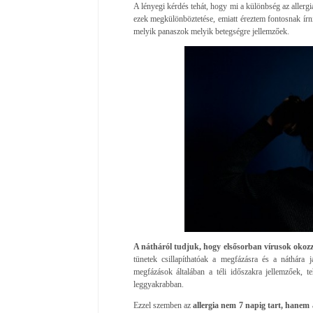
A lényegi kérdés tehát, hogy mi a különbség az allerg
ezek megkülönböztetése, emiatt éreztem fontosnak írni 
melyik panaszok melyik betegségre jellemzőek.
A nátháról tudjuk, hogy elsősorban vírusok okoz
tünetek csillapíthatóak a megfázásra és a náthára j
megfázások általában a téli időszakra jellemzőek, 
leggyakrabban.
Ezzel szemben az
allergia nem 7 napig tart, hanem 