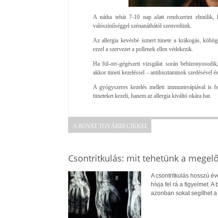
A nátha tehát 7-10 nap alatt rendszerint elmúlik,
valószínűséggel szénanáthától szenvedünk.
Az allergia kevésbé ismert tünete a krákogás, köhö
ezzel a szervezet a pollenek ellen védekezik.
Ha fül-orr-gégészeti vizsgálat során bebizonyosodik
akkor tüneti kezeléssel – antihisztaminok szedésével és
A gyógyszeres kezelés mellett immunterápiával is f
tüneteket kezeli, hanem az allergia kiváltó okára hat.
A ROVAT TOVÁBBI CIKKEI
Csontritkulás: mit tehetünk a megel
A csontritkulás hosszú év
hívja fel rá a figyelmet.
azonban sokat segíthet 