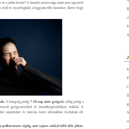
A
ia és a nátha között? A tünetek azonossága miatt nem egyszerű
erről és összefoglalni a leggyakoribb tüneteket, illetve hogy
B
v
M
A
A
M
P
C
D
zák.
A betegség pedig
7-10 nap alatt gyógyul
, eddig pedig a
g
avasolt gyógyszerekkel és étrendkiegészítőkkel, teákkal. A
tehát szeptember és március közti időszakban fordulnak elő
N
r
a pollenszezon végéig, ami sajnos sokkal több időt jelent.