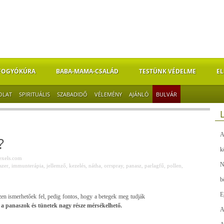
FOGYÓKÚRA
BABA-MAMA-CSALÁD
TESTÜNK VÉDELME
EL
OLAT
SPIRITUÁLIS
SZABADIDŐ
VÉLEMÉNY
AJÁNLÓ
BULVÁR
A
?
k
exels.com
N
szer
,
immunterápia
,
jellemző
,
kezelés
,
nátha
,
orrspray
,
panasz
,
parlagfű
,
pollen
,
b
E
en ismerhetőek fel, pedig fontos, hogy a betegek meg tudják
a panaszok és tünetek nagy része mérsékelhető.
A