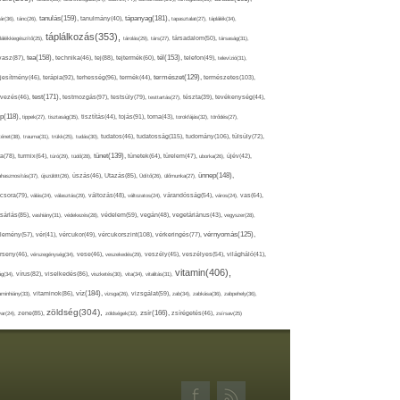
tápanyag(181),
tanulás(159),
ár(36),
tánc(26),
tanulmány(40),
tapasztalat(27),
táplálék(34),
táplálkozás(353),
lálékkiegészítő(25),
tárolás(29),
társ(27),
társadalom(50),
társaság(31),
tea(158),
tél(153),
vasz(87),
technika(46),
tej(88),
tejtermék(60),
telefon(49),
televízió(31),
terápia(92),
terhesség(96),
természet(129),
természetes(103),
ljesítmény(46),
termék(44),
test(171),
testmozgás(97),
rvezés(46),
testsúly(79),
testtartás(27),
tészta(39),
tevékenység(44),
pp(118),
tippek(27),
tisztaság(35),
tisztítás(44),
tojás(91),
torna(43),
torokfájás(32),
törődés(27),
tudatosság(115),
tudomány(106),
ténet(38),
trauma(31),
trükk(25),
tudás(30),
tudatos(46),
túlsúly(72),
tünet(139),
ra(78),
turmix(64),
túró(29),
tüdő(28),
tünetek(64),
türelem(47),
uborka(26),
újév(42),
ünnep(148),
ahasznosítás(37),
újszülött(26),
úszás(46),
Utazás(85),
Üdítő(26),
ülőmunka(27),
csora(79),
válás(24),
választás(29),
változás(48),
változatos(24),
várandósság(54),
város(24),
vas(64),
sárlás(85),
vashiány(31),
védekezés(28),
védelem(59),
vegán(48),
vegetáriánus(43),
vegyszer(28),
vércukorszint(108),
vérnyomás(125),
lemény(57),
vér(41),
vércukor(49),
vérkeringés(77),
rseny(46),
vérszegénység(34),
vese(46),
veszekedés(29),
veszély(45),
veszélyes(54),
világháló(41),
vitamin(406),
ág(34),
vírus(82),
viselkedés(86),
viszketés(30),
vita(34),
vitalitás(31),
víz(184),
aminhiány(33),
vitaminok(86),
vizsga(26),
vizsgálat(59),
zab(34),
zabkása(36),
zabpehely(36),
zöldség(304),
zsír(166),
ar(24),
zene(85),
zöldségek(32),
zsírégetés(46),
zsírsav(25)