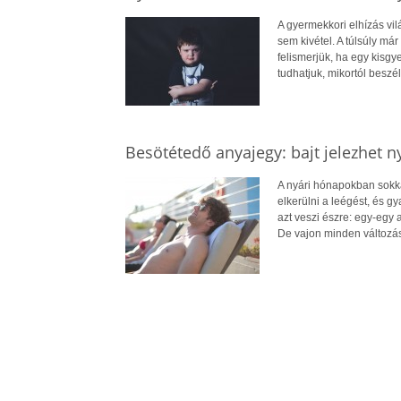
A gyermekkori elhízás vi
sem kivétel. A túlsúly má
felismerjük, ha egy kisg
tudhatjuk, mikortól beszél
Besötétedő anyajegy: bajt jelezhet n
A nyári hónapokban sokkal
elkerülni a leégést, és 
azt veszi észre: egy-egy
De vajon minden változá