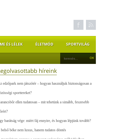
ME ÉS LÉLEK
ÉLETMÓD
SPORTVILÁG
Legolvasottabb híreink
z edzőpark nem játszótér – hogyan használjuk biztonságosan a
özösségi sporttereket?
arancsbőr ellen tudatosan – mit tehetünk a simább, feszesebb
őrért?
gy barátság vége: miért fáj ennyire, és hogyan lépjünk tovább?
 belső béke nem luxus, hanem tudatos döntés