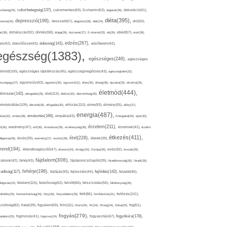
cukorbetegség(137),
orbeteg(25),
cukormentes(69),
D-vitamin(53),
daganat(36),
dekoráció(41),
diéta(395),
depresszió(199),
mencia(34),
desszert(67),
diagnózis(28),
diák(24),
dió(50),
dohányzás(92),
at(38),
döntés(58),
drága(26),
duzzanat(27),
E-vitamin(25),
eb(26),
ebéd(57),
ecet(38),
edzés(267),
édesség(141),
es(42),
édesítőszer(43),
edzőterem(42),
egészség(1383),
egészséges(246),
egészséges
etmód(100),
egészséges táplálkozás(45),
egészségmegőrzés(43),
egészségtelen(32),
észségügy(27),
egyensúly(63),
egyetem(30),
egyszerű(31),
éhes(30),
éhség(38),
éjszaka(33),
ekcéma(26),
életmód(444),
elmiszer(142),
élet(114),
elengedés(29),
életkor(30),
életminőség(30),
etmódváltás(109),
elhízás(110),
elme(93),
életvitel(28),
elfogadás(30),
élmény(55),
előny(37),
energia(487),
emésztés(166),
árás(32),
ember(38),
empátia(43),
Energiaital(29),
eper(30),
érzelem(211),
ő(36),
eredmény(47),
erő(36),
érrendszer(36),
érzékenység(36),
érzelmek(42),
érzelmi
étkezés(411),
étel(228),
elligencia(28),
érzés(39),
esemény(27),
eszköz(28),
ételek(39),
trend(194),
evés(92),
étrendkiegészítő(47),
étterem(24),
étvágy(34),
Európa(28),
évszak(28),
fájdalom(308),
cebook(42),
fahéj(43),
fájdalomcsillapító(39),
fáradékonyság(30),
fáradt(28),
fehérje(198),
radtság(117),
fejfájás(93),
fejlődés(142),
fejlesztés(44),
feladat(46),
félelem(115),
dolgozás(24),
felelősség(62),
felnőtt(66),
felszívódás(56),
féltékenység(26),
fertőzés(101),
töltődés(29),
fenntarthatóság(29),
fény(36),
fényvédelem(28),
férfi(86),
fertőtlenítés(31),
film(111),
szültség(82),
fiatal(39),
figyelem(69),
finom(26),
fitt(34),
fittség(34),
fizikai(25),
fog(51),
fogyás(279),
fogyókúra(178),
gadalom(25),
fogmosás(41),
fogorvos(24),
fogyasztás(67),