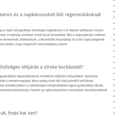
fo
fol
fü
itamin és a napkárosodott bőr regenerálásának
glu
gy
gy
y a nyári hónapokban felesleges foglalkozni a D-vitamin-pótlással, hiszen
gy
 nap. A valóság azonban ennél jóval árnyaltabb. Bár a napsugárzás valóban
amin-termelését, életmódunk, a fényvédők használata és a bőr egészségének
gy
sem biztos, hogy elegendő mennyiséghez jutunk.
haj
hán
ház
hi
lsőséges időjárás a stroke kockázatát?
ho
hűt
gyakrabban tapasztalhatunk rendkívüli időjárási helyzeteket. Nyaranta
im
ik a mindennapokat, télen pedig rövid idő alatt jelentős lehűlések
ozás következtében a szélsőséges hőmérsékletek egyre gyakoribbá válnak,
ing
etünket befolyásolja, hanem az egészségünket is komolyan veszélyeztetheti.
isk
já
ka
kar
uk, hogy baj van?
kér