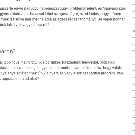
kié
lágszerte egyre nagyobb népegészségügyi problémát jelent, és Magyarország
ki
r gyermekkorban is hatással lehet az egészségre, ezért fontos, hogy időben
ko
yermek testsúlya már meghaladja az egészséges tartományt. De vajon honnan
ünk túlsúlyról vagy elhízásról?
ko
ko
kör
köz
yáron?
kr
lá
 több figyelmet fordítunk a bőrünkre: használunk fényvédőt, próbáljuk
lev
gyakrabban nézzük meg, hogy minden rendben van-e. Nem ritka, hogy valaki
ma
 anyajegye sötétebbnek tűnik a nyaralás vagy a sok szabadtéri program után.
ma
s aggodalomra ad okot?
me
me
mé
mo
mu
na
ne
ny