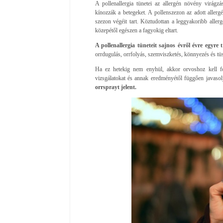
A pollenallergia tünetei az allergén növény virág
kínozzák a betegeket. A pollenszezon az adott allerg
szezon végéit tart. Köztudottan a leggyakoribb aller
közepétől egészen a fagyokig eltart.
A pollenallergia tüneteit sajnos évről évre egyre
orrdugulás, orrfolyás, szemviszketés, könnyezés és tü
Ha ez hetekig nem enyhül, akkor orvoshoz kell fordu
vizsgálatokat és annak eredményétől függően javasol
orrsprayt jelent.