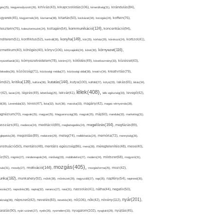
kikapcsolódás(106),
gés(25),
kiegyensúlyozott(26),
kihívás(43),
kimerültség(31),
kirándulás(84),
sgyerek(45),
kisgyermek(34),
kismama(38),
kitartás(50),
kockázat(34),
kocogás(24),
koffein(76),
kommunikáció(124),
koncentráció(94),
leszterin(76),
koleszterinszint(24),
kollagén(54),
konyha(149),
nditerem(51),
konfliktus(52),
kontroll(28),
kór(25),
kórház(29),
kórokozó(24),
kortizol(41),
könyv(106),
környezet(116),
zmetikum(40),
köhögés(40),
könyvajánló(24),
köret(30),
nyezetbarát(31),
környezetvédelem(78),
köröm(27),
kötődés(49),
következmény(33),
közérzet(43),
lekedés(26),
közösség(71),
közösségi média(27),
közösségi oldal(38),
kreatív(34),
kreativitás(79),
kritika(139),
kutatás(144),
kutya(100),
ém(62),
kultúra(36),
külföld(27),
kütyü(33),
lakás(65),
látás(34),
lélek(408),
z(42),
lazac(24),
légzés(49),
lehetőség(25),
lekvár(41),
lelki egészség(33),
levegő(42),
él(28),
Levendula(32),
leves(47),
lista(32),
liszt(36),
macska(33),
magány(42),
magas vérnyomás(28),
gnézium(70),
magvak(25),
magyar(25),
Magyarország(28),
magzat(25),
máj(60),
mandula(33),
marketing(31),
megelőzés(164),
sszázs(45),
medence(24),
meditáció(89),
megbetegedés(24),
megfázás(89),
glepetés(28),
megoldás(89),
melatonin(29),
meleg(74),
mellékhatás(24),
memória(72),
mennyiség(26),
nstruáció(50),
mentális(48),
mentális egészség(86),
menü(28),
méregtelenítés(48),
mese(40),
z(92),
migrén(27),
mindennapok(34),
minőség(33),
mobiltelefon(27),
modern(24),
módszer(68),
mogyoró(31),
mozgás(405),
motiváció(144),
sás(31),
mosoly(27),
mozgásforma(25),
mozi(42),
nka(182),
munkahely(92),
műtét(38),
művészet(29),
nagyszülő(27),
nap(35),
napfény(54),
napirend(35),
pozás(37),
napsütés(38),
naptej(32),
narancs(27),
nasi(31),
nassolás(41),
nátha(44),
negatív(50),
nyár(201),
nő(106),
növény(112),
hézség(36),
népszerű(42),
nevelés(83),
nevetés(30),
nők(42),
nyugalom(102),
aralás(90),
nyári szünet(27),
nyelv(26),
nyomelem(33),
nyugtató(29),
nyújtás(45),