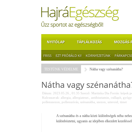
NYITÓLAP
TÁPLÁLKOZÁS
MOZGÁS-
FRISS
EZT PRÓBÁLD KI!
KÖRNYEZETÜNK
PÁRKAPCS
TESTÜNK VÉDELME
Nátha vagy szénanátha?
Nátha vagy szénanátha
Dátum: 2023.05.26., 01:35
Szerző:
Martinka Dia
Forrás:
képek:p
Kulcsszavak:
allergia
,
allergiateszt.
,
antihisztamin
,
csillapít
,
gyógy
pollenszezon
,
pollenszórás
,
szénanátha
,
szezon
,
szteroid
,
tünet
A szénanátha és a nátha közti különbségek néha nehez
különböztetni, ugyanis az idejében elkezdett kezeléssel