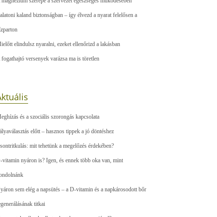
 magnézium szerepe a szervezet egészséges működésében
alatoni kaland biztonságban – így élvezd a nyarat felelősen a
ízparton
ielőtt elindulsz nyaralni, ezeket ellenőrizd a lakásban
 fogathajtó versenyek varázsa ma is töretlen
ktuális
eghízás és a szociális szorongás kapcsolata
ályaválasztás előtt – hasznos tippek a jó döntéshez
sontritkulás: mit tehetünk a megelőzés érdekében?
-vitamin nyáron is? Igen, és ennek több oka van, mint
ondolnánk
yáron sem elég a napsütés – a D-vitamin és a napkárosodott bőr
egenerálásának titkai