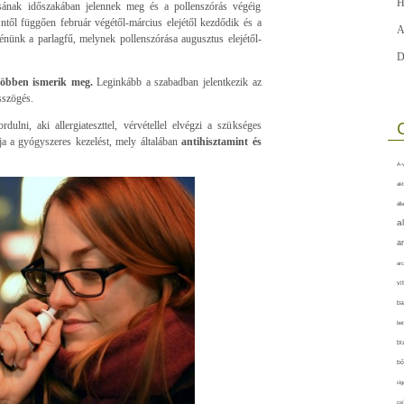
H
zásának időszakában jelennek meg és a pollenszórás végéig
éntől függően február végétől-március elejétől kezdődik és a
A
génünk a parlagfű, melynek pollenszórása augusztus elejétől-
D
 többen ismerik meg.
Leginkább a szabadban jelentkezik az
sszögés.
lni, aki allergiateszttel, vérvétellel elvégzi a szükséges
ja a gyógyszeres kezelést, mely általában
antihisztamint és
A-v
akt
áll
a
a
arc
vi
ba
bet
bi
bő
cig
csí