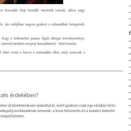
cuk
 ha hosszabb ideje fennálló tüneteink vannak, akkor nagy
de
div
gés, ám valójában nagyon gyakori a szénanáthás betegeknél,
éd
, hogy a kellemetlen panasz légúti allergia következménye,
él
 szteroid tartalmú orrspray használatával – lehet kezelni.
eg
el lehet venni a harcot a szénanátha ellen, mely nemcsak a
él
él
elv
erd
int
é
őzés érdekében?
fa
fá
eken át tünetmentesen alakulhat ki, ezért gyakran csak egy váratlan törés
fel
 A betegség kockázatának ismerete, a korai felismerés és a tudatos életmód
fel
a megelőzésben.
fe
fo