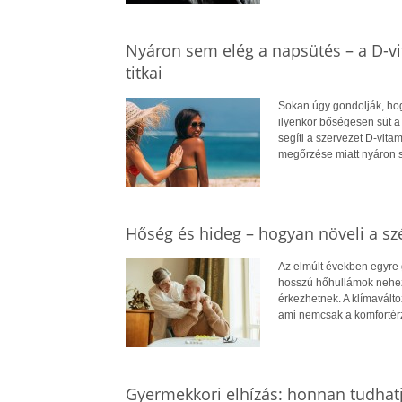
Nyáron sem elég a napsütés – a D-v
titkai
Sokan úgy gondolják, hog
ilyenkor bőségesen süt a
segíti a szervezet D-vit
megőrzése miatt nyáron 
Hőség és hideg – hogyan növeli a szé
Az elmúlt években egyre 
hosszú hőhullámok nehezít
érkezhetnek. A klímavált
ami nemcsak a komfortérz
Gyermekkori elhízás: honnan tudhatj