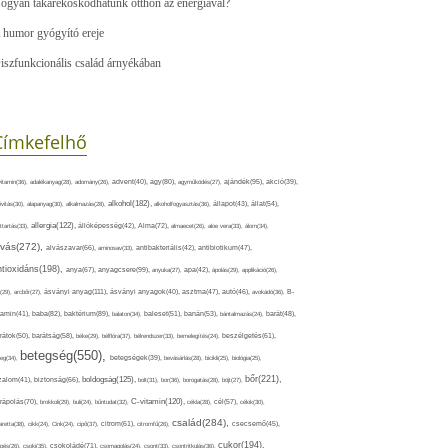
ogyan takarékoskodhatunk otthon az energiával?
 humor gyógyító ereje
iszfunkcionális család árnyékában
Címkefelhő
ajándék(95),
itamin(36),
adalékanyag(28),
adomány(26),
advent(40),
agy(80),
agyműködés(27),
akció(39),
alkohol(182),
ivitás(30),
alapanyag(30),
alkalmazás(28),
alkoholfogyasztás(36),
állapot(43),
állat(54),
allergia(122),
attartás(33),
állóképesség(42),
Alma(72),
almaecet(26),
aloe vera(33),
álom(34),
lvás(272),
alvászavar(66),
aminosav(33),
antibakteriális(42),
antibiotikum(47),
ntioxidáns(198),
anyagcsere(99),
anya(67),
anyuka(27),
apa(42),
ápolás(29),
applikáció(26),
ásványi anyag(111),
(29),
arcbőr(27),
ásványi anyagok(40),
asztma(47),
autó(46),
avokádó(36),
B-
tamin(41),
baba(82),
baktérium(89),
balaton(34),
baleset(51),
banán(53),
bántalmazás(24),
barát(48),
rátok(50),
barátság(58),
béke(29),
bélflóra(37),
bélrendszer(33),
bemelegítés(24),
beszélgetés(61),
betegség(550),
eg(34),
betegségek(39),
bevásárlás(28),
bicikli(25),
biológia(25),
bőr(221),
boldogság(125),
zalom(41),
biztonság(66),
bolt(31),
bor(36),
borogatás(28),
böjt(27),
C-vitamin(120),
rápolás(70),
brokkoli(29),
buli(24),
bűntudat(32),
cékla(28),
cél(57),
célok(30),
család(284),
aretta(38),
cikk(24),
Cink(24),
cipő(37),
citrom(61),
citromfű(26),
csecsemő(45),
cukor(194),
pés(26),
csoki(35),
csokoládé(71),
csomagolás(24),
csont(33),
csontritkulás(36),