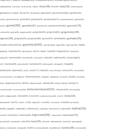
folyadék(119),
khagyma(47),
folsav(25),
folyadékbevitel(40),
folyadékfogyasztás(45),
főzés(149),
futás(132),
yadékpótlás(29),
fontos(25),
forralt bor(26),
Föld(27),
friss(44),
futóverseny(32),
ggőség(112),
fürdő(26),
fűszer(79),
fűszerek(28),
gabona(42),
gasztronómia(58),
genetika(45),
tén(32),
gluténmentes(34),
gomba(53),
gondolat(43),
gondolkodás(71),
gondoskodás(33),
gyakorlat(29),
gyerek(260),
gyermek(179),
gyerekek(117),
ász(31),
gyerekkor(32),
gyereknevelés(83),
gyógynövény(149),
ermekkor(36),
gyertya(28),
gyógyászat(36),
gyógyítás(69),
gyógymód(50),
ógyszer(165),
gyulladás(126),
gyógytea(40),
gyógyulás(85),
gyomor(62),
Gyömbér(66),
gyümölcs(340),
ulladáscsökkentő(102),
gyümölcslé(28),
hagyma(28),
hagyomány(36),
haj(85),
hangulat(112),
ápolás(36),
hajhullás(44),
hajmosás(24),
hal(70),
hála(25),
halál(39),
hányás(25),
yinger(25),
harmónia(69),
hasmenés(35),
hasznos(24),
hatás(84),
hatékony(52),
házasság(64),
i(27),
háziállat(48),
házimunka(28),
háztartás(43),
hétköznap(24),
hétvége(25),
hideg(80),
dratálás(69),
higiénia(52),
hit(26),
hízás(77),
hobbi(62),
home office(26),
hormon(79),
hormonok(25),
rmonrendszer(24),
hozzáállás(31),
hőmérséklet(44),
hőség(36),
hulladék(33),
humor(24),
hús(86),
húsvét(36),
idő(111),
ő(30),
idegrendszer(75),
időbeosztás(32),
időjárás(69),
idős(24),
illat(30),
illóolaj(77),
immunrendszer(315),
munerősítés(30),
immunerősítő(36),
influenza(45),
információ(33),
iskola(123),
er(29),
intelligencia(28),
internet(64),
inzulin(42),
inzulinrezisztencia(35),
írás(27),
olakezdés(25),
ital(75),
ivás(27),
íz(39),
izgalom(27),
izom(91),
izomzat(24),
ízület(54),
járvány(35),
kalória(193),
ték(89),
jóga(56),
Joghurt(67),
jótékony(41),
kaland(28),
kalcium(71),
kálium(50),
kapcsolat(209),
karácsony(174),
masz(30),
kamilla(41),
Kánikula(59),
káposzta(24),
kávé(125),
ácsonyfa(25),
karantén(34),
káros(53),
keksz(29),
kellemetlen(29),
kenyér(32),
képesség(28),
kezelés(166),
dés(31),
kerékpár(25),
keringés(26),
kert(52),
kertészkedés(26),
készülődés(24),
kézmosás(28),