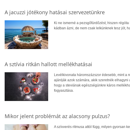
A jacuzzi jótékony hatásai szervezetünkre
Ki ne ismerné a pezsgőfürdőzést, hiszen régóta
kádban ázni, de nem csak lelkünknek tesz jót, h
A sztívia ritkán hallott mellékhatásai
Levélkivonata háromszázszor édesebb, mint a ré
ajánlják azok számára, akik szeretnék elhagyni a
hogy a steviának egészségünkre káros mellékhat
fogyasztása.
Mikor jelent problémát az alacsony pulzus?
A szívverés ritmusa attól függ, milyen gyorsan k