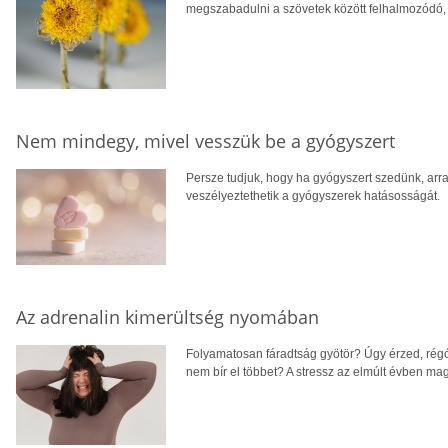
megszabadulni a szövetek között felhalmozódó, f
Nem mindegy, mivel vesszük be a gyógyszert
Persze tudjuk, hogy ha gyógyszert szedünk, arra
veszélyeztethetik a gyógyszerek hatásosságát.
Az adrenalin kimerültség nyomában
Folyamatosan fáradtság gyötör? Úgy érzed, régó
nem bír el többet? A stressz az elmúlt évben ma