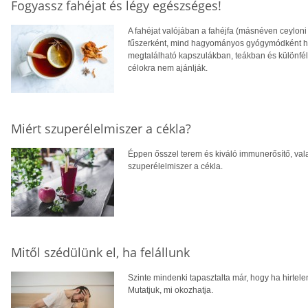
Fogyassz fahéjat és légy egészséges!
A fahéjat valójában a fahéjfa (másnéven ceyloni
fűszerként, mind hagyományos gyógymódként has
megtalálható kapszulákban, teákban és különfé
célokra nem ajánlják.
Miért szuperélelmiszer a cékla?
Éppen ősszel terem és kiváló immunerősítő, val
szuperélelmiszer a cékla.
Mitől szédülünk el, ha felállunk
Szinte mindenki tapasztalta már, hogy ha hirtelen 
Mutatjuk, mi okozhatja.