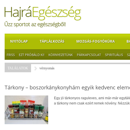
NYITÓLAP
TÁPLÁLKOZÁS
MOZGÁS-FOGYÓKÚRA
B
FRISS
EZT PRÓBÁLD KI!
KÖRNYEZETÜNK
PÁRKAPCSOLAT
SPIRITUÁLIS
S
TALÁLATOK
vérnyomás
Tárkony – boszorkánykonyhám egyik kedvenc elem
Egy jó tárkonyos raguleves, ami már-már egytál
a tárkony nem csak ezért remek növény. Nézzük, 