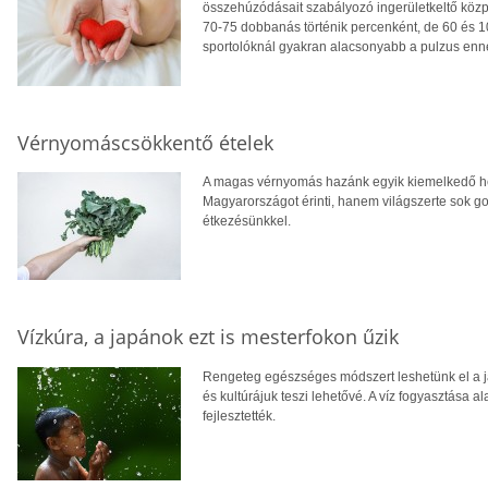
összehúzódásait szabályozó ingerületkeltő köz
70-75 dobbanás történik percenként, de 60 és 1
sportolóknál gyakran alacsonyabb a pulzus enné
Vérnyomáscsökkentő ételek
A magas vérnyomás hazánk egyik kiemelkedő he
Magyarországot érinti, hanem világszerte sok g
étkezésünkkel.
Vízkúra, a japánok ezt is mesterfokon űzik
Rengeteg egészséges módszert leshetünk el a ja
és kultúrájuk teszi lehetővé. A víz fogyasztása al
fejlesztették.