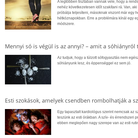
A legtöbben tisztában vannak vele, hogy a ren
nehéz következetesen időt szakítani rá. Van, aki
próbálja teljesíteni, másoknak viszont már egy h
hétköznapokban. Erre a problémára kínál egy eg
módszere.
Mennyi só is végül is az annyi? – amit a sóhiányró
Az tudjuk, hogy a túlzott sófogyasztás nem egés
sóhiányunk lesz, és éppenséggel ez sem jó.
Esti szokások, amelyek csendben rombolhatják a sz
Egy tapasztalt kardiológus szerint nemcsak az 
teszünk az esti órákban. A szív- és érrendszeri 
ebben meglepően nagy szerepe van az esti ruti