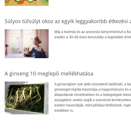
Súlyos túlsúlyt okoz az egyik leggyakoribb étkezési 
Míg a bulimia és az anorexia túlnyomórészt a fia
esetén a 30-40 éves korosztály a leginkább érint
A ginseng 10 meglepő mellékhatása
A ginsengben sok aktív összetevő található, a 
ginsenget régóta használja a hagyományos és a
állapotának növelésében és a betegségek leküz
anyagként, amely segíti a szervezet természete
esetén használják, mint például fertőzések, haj
esetében is.