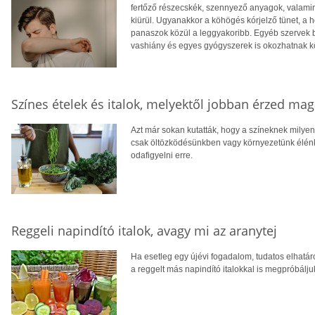
fertőző részecskék, szennyező anyagok, valami
kiürül. Ugyanakkor a köhögés kórjelző tünet, a 
panaszok közül a leggyakoribb. Egyéb szervek b
vashiány és egyes gyógyszerek is okozhatnak k
Színes ételek és italok, melyektől jobban érzed ma
Azt már sokan kutatták, hogy a színeknek milye
csak öltözködésünkben vagy környezetünk élén
odafigyelni erre.
Reggeli napindító italok, avagy mi az aranytej
Ha esetleg egy újévi fogadalom, tudatos elhatár
a reggelt más napindító italokkal is megpróbálju