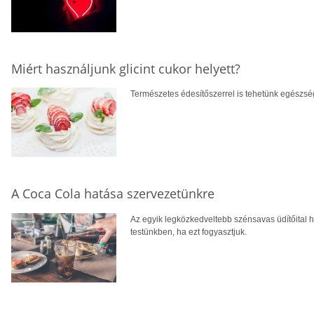
Miért használjunk glicint cukor helyett?
Természetes édesítőszerrel is tehetünk egészsé
A Coca Cola hatása szervezetünkre
Az egyik legközkedveltebb szénsavas üdítőital ha
testünkben, ha ezt fogyasztjuk.