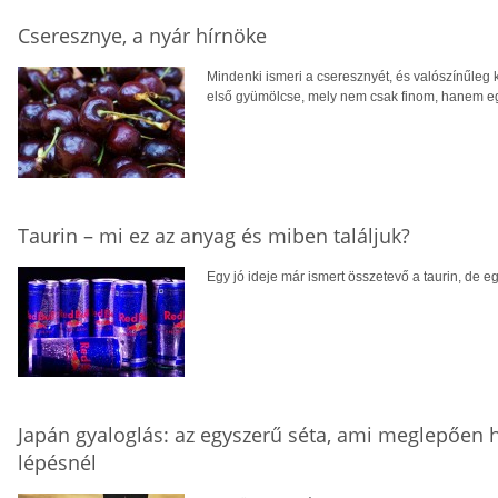
Cseresznye, a nyár hírnöke
Mindenki ismeri a cseresznyét, és valószínűleg 
első gyümölcse, mely nem csak finom, hanem e
Taurin – mi ez az anyag és miben találjuk?
Egy jó ideje már ismert összetevő a taurin, de 
Japán gyaloglás: az egyszerű séta, ami meglepően 
lépésnél