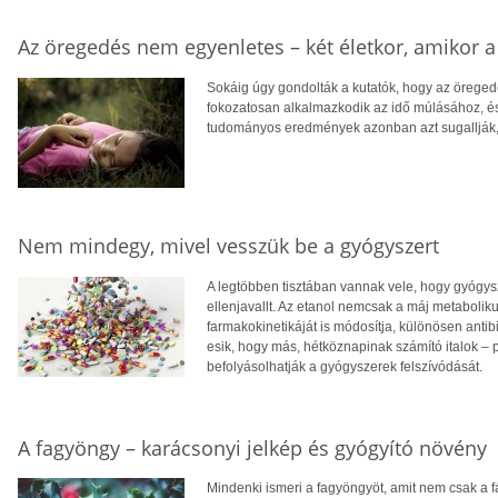
Az öregedés nem egyenletes – két életkor, amikor a 
Sokáig úgy gondolták a kutatók, hogy az öreged
fokozatosan alkalmazkodik az idő múlásához, és
tudományos eredmények azonban azt sugallják, 
Nem mindegy, mivel vesszük be a gyógyszert
A legtöbben tisztában vannak vele, hogy gyógysz
ellenjavallt. Az etanol nemcsak a máj metaboli
farmakokinetikáját is módosítja, különösen ant
esik, hogy más, hétköznapinak számító italok – 
befolyásolhatják a gyógyszerek felszívódását.
A fagyöngy – karácsonyi jelkép és gyógyító növény
Mindenki ismeri a fagyöngyöt, amit nem csak a