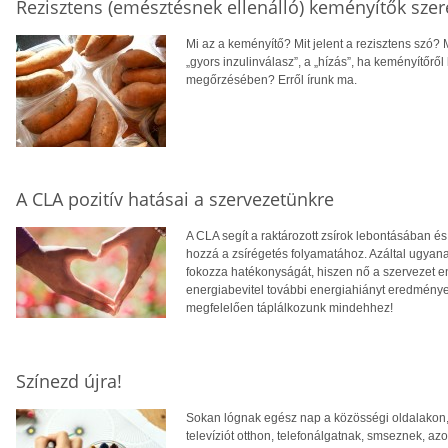
Rezisztens (emésztésnek ellenálló) keményítők sze
Mi az a keményítő? Mit jelent a rezisztens szó? 
„gyors inzulinválasz”, a „hízás”, ha keményítőrő
megőrzésében? Erről írunk ma.
A CLA pozitív hatásai a szervezetünkre
A CLA segít a raktározott zsírok lebontásában és
hozzá a zsírégetés folyamatához. Azáltal ugyan
fokozza hatékonyságát, hiszen nő a szervezet 
energiabevitel további energiahiányt eredmény
megfelelően táplálkozunk mindehhez!
Színezd újra!
Sokan lógnak egész nap a közösségi oldalakon,
televíziót otthon, telefonálgatnak, smseznek, a