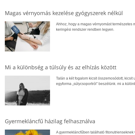
Magas vérnyomás kezelése gyógyszerek nélkül
Ahhoz, hogy a magas vérnyomást természetes mó
keringési rendszer rendben legyen.
Mi a különbség a túlsúly és az elhízás között
Talán a két fogalom kicsit összemosódott, kicsit 
egyforma „súlycsoportról” beszélünk. mi a különb
Gyermekláncfű házilag felhasználva
A gyermekláncfűben található fitonutrienseknek v