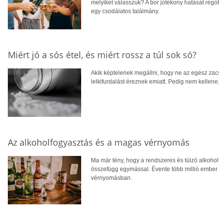
melyiket válasszuk? A bor jótékony hatását régót
egy csodálatos találmány.
Miért jó a sós étel, és miért rossz a túl sok só?
Akik képtelenek megállni, hogy ne az egész za
lelkifurdalást éreznek emiatt. Pedig nem kellen
Az alkoholfogyasztás és a magas vérnyomás
Ma már tény, hogy a rendszeres és túlzó alkoh
összefügg egymással. Évente több millió ember
vérnyomásban.