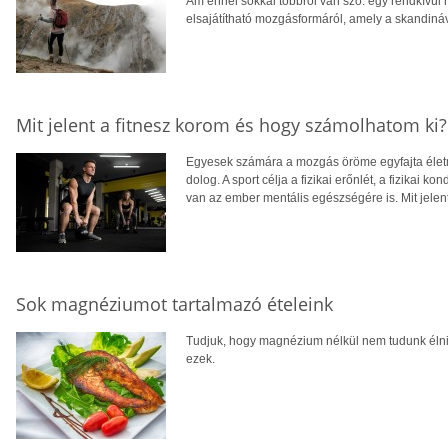
Ám ennél sokkal többről van szó: egy rendkívül h
elsajátítható mozgásformáról, amely a skandináv 
Mit jelent a fitnesz korom és hogy számolhatom ki?
Egyesek számára a mozgás öröme egyfajta élet
dolog. A sport célja a fizikai erőnlét, a fizikai kon
van az ember mentális egészségére is. Mit jelen
Sok magnéziumot tartalmazó ételeink
Tudjuk, hogy magnézium nélkül nem tudunk élni, 
ezek.