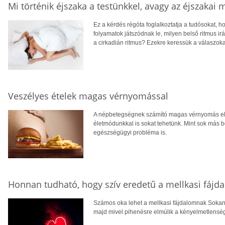
Mi történik éjszaka a testünkkel, avagy az éjszakai
Ez a kérdés régóta foglalkoztatja a tudósokat, h
folyamatok játszódnak le, milyen belső ritmus irá
a cirkadián ritmus? Ezekre keressük a válaszoka
Veszélyes ételek magas vérnyomással
A népbetegségnek számító magas vérnyomás el
életmódunkkal is sokat tehetünk. Mint sok más b
egészségügyi probléma is.
Honnan tudható, hogy szív eredetű a mellkasi fájd
Számos oka lehet a mellkasi fájdalomnak Sokan t
majd mivel pihenésre elmúlik a kényelmetlenség