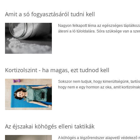
Amit a só fogyasztásáról tudni kell
Nagyon felkapott téma az egészséges táplálkozá
átesni a ló túloldalára. Sóra szüksége van a s
Kortizolszint - ha magas, ezt tudnod kell
Sokszor nem tudjuk, hogy kimerültségünk, tartó
hogy nem e egy hormon az oka, amit kortizolnak
Az éjszakai köhögés elleni taktikák
A köhögés a légzőrendszer alapvető védekező 