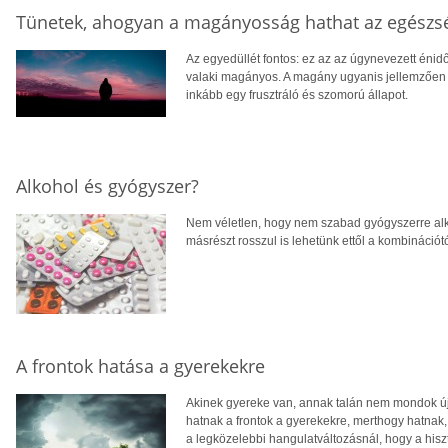
Tünetek, ahogyan a magányosság hathat az egészs
Az egyedüllét fontos: ez az az úgynevezett énidő
valaki magányos. A magány ugyanis jellemzően ne
inkább egy frusztráló és szomorú állapot.
Alkohol és gyógyszer?
Nem véletlen, hogy nem szabad gyógyszerre alkoh
másrészt rosszul is lehetünk ettől a kombináció
A frontok hatása a gyerekekre
Akinek gyereke van, annak talán nem mondok új
hatnak a frontok a gyerekekre, merthogy hatnak,
a legközelebbi hangulatváltozásnál, hogy a hiszt