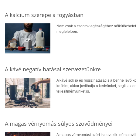
A kalcium szerepe a fogyásban
Nem csak a csontok egészégéhez nélkülözhetetl
megfelelően.
A kávé negatív hatásai szervezetünkre
A kávé sok jó és rossz hatását is a benne lévő k
koffeint, akkor javíthatja a kedvünket, segíti az 
teljesítményünket is.
A magas vérnyomás súlyos szövődményei
A magas vérnyomást azért is nevezik „néma gyilk