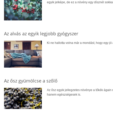
egyik jelképe, de ez a növény egy dísznél sokkal
Az alvás az egyik legjobb gyógyszer
Ki ne hallotta volna már a mondást, hogy egy jó
Az ősz gyümölcse a szőlő
Az ősz egyik jellegzetes növénye a tőkék ágain 
hanem egészségesek is.