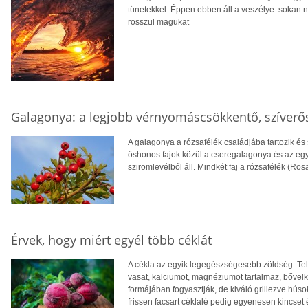
tünetekkel. Éppen ebben áll a veszélye: sokan 
rosszul magukat
Galagonya: a legjobb vérnyomáscsökkentő, szíverő
A galagonya a rózsafélék családjába tartozik és
őshonos fajok közül a cseregalagonya és az egybi
sziromlevélből áll. Mindkét faj a rózsafélék (Ros
Érvek, hogy miért egyél több céklát
A cékla az egyik legegészségesebb zöldség. Tel
vasat, kalciumot, magnéziumot tartalmaz, bőve
formájában fogyasztják, de kiváló grillezve húso
frissen facsart céklalé pedig egyenesen kincset