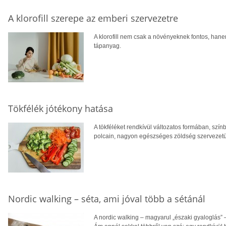
A klorofill szerepe az emberi szervezetre
A klorofill nem csak a növényeknek fontos, ha
tápanyag.
Tökfélék jótékony hatása
A tökféléket rendkívül változatos formában, szín
polcain, nagyon egészséges zöldség szervezet
Nordic walking – séta, ami jóval több a sétánál
A nordic walking – magyarul „északi gyaloglás” –