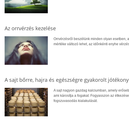
Az orrvérzés kezelése
Orrvérzésről beszélünk minden olyan esetben, a
mértéke változó lehet, az időnkénti enyhe vérzés
A sajt bőrre, hajra és egészségre gyakorolt jótékon
A sajt nagyon gazdag kalciumban, amely erősebbé
ami károsítja a fogakat. Fogyasszon az étkezések
fogszuvasodás kialakulását.