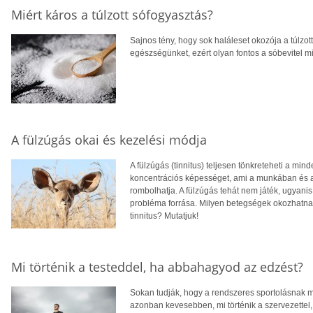
Miért káros a túlzott sófogyasztás?
Sajnos tény, hogy sok haláleset okozója a túlzot
egészségünket, ezért olyan fontos a sóbevitel m
A fülzúgás okai és kezelési módja
A fülzúgás (tinnitus) teljesen tönkreteheti a m
koncentrációs képességet, ami a munkában és a 
rombolhatja. A fülzúgás tehát nem játék, ugyan
probléma forrása. Milyen betegségek okozhatnak
tinnitus? Mutatjuk!
Mi történik a testeddel, ha abbahagyod az edzést?
Sokan tudják, hogy a rendszeres sportolásnak mi
azonban kevesebben, mi történik a szervezettel,