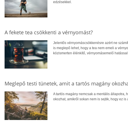
edzésekkel.
A fekete tea csökkenti a vérnyomást?
Jelentős vérnyomáscsökkenésre azért ne számíts
is meglepő lehet, hogy a tea nem emeli a vérnyo
közismerten élénkítő, vérnyomásemelő hatással 
Meglepő testi tünetek, amit a tartós magány okozh
A tartós magány nemcsak a mentális állapotra, h
okozhat, amikről sokan nem is sejtik, hogy ez is 