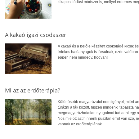
kikapcsolódási módszer is, mellyel érdemes m
A kakaó igazi csodaszer
A kakaó és a belőle készített csokoládé kicsik
értékes hatóanyagok is társulnak, ezért valóba
éppen nem mindegy, hogyan!
Mi az az erdőterápia?
Különösebb magyarázatot nem igényel, miért an
túrázni a fák között, hiszen mindenki tapasztalha
megmagyarázhatatlan nyugalmat tud adni egy nag
Nos mielőtt azt hinnénk pusztán erről van szó, 
vannak az erdőterápiának.