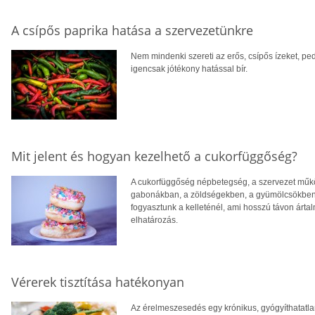
A csípős paprika hatása a szervezetünkre
Nem mindenki szereti az erős, csípős ízeket, pe
igencsak jótékony hatással bír.
Mit jelent és hogyan kezelhető a cukorfüggőség?
A cukorfüggőség népbetegség, a szervezet mű
gabonákban, a zöldségekben, a gyümölcsökben, v
fogyasztunk a kelleténél, ami hosszú távon árta
elhatározás.
Vérerek tisztítása hatékonyan
Az érelmeszesedés egy krónikus, gyógyíthatatl