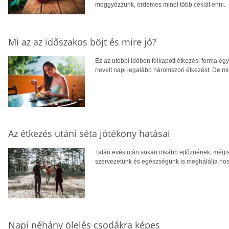
meggyőzzünk, érdemes minél több céklát enni.
Mi az az időszakos böjt és mire jó?
Ez az utóbbi időben felkapott étkezési forma egy
nevelt napi legalább háromszori étkezést. De mi
Az étkezés utáni séta jótékony hatásai
Talán evés után sokan inkább ejtőznének, mégis 
szervezetünk és egészségünk is meghálálja hos
Napi néhány ölelés csodákra képes