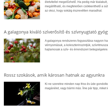
életvitellel megelőzhető. Ha pedig már kialakult,
megállítható, és megfelelően csökkenthető a s
az okoz, hogy sokáig észrevétlen maradhat.
A galagonya kiváló szíverősítő és szívnyugtató gyó
A galagonya rendszeres fogyasztása nagyon ha
vérnyomásuk, a koleszterinszintjük, szívritmus
hajlamosak a szív- és érrendszeri betegségekre
Rossz szokások, amik károsan hatnak az agyunkra
Ki ne szeretne minden nap friss és üde gondolko
magánélet, vagy bármi más. Íme pár tipp, miket