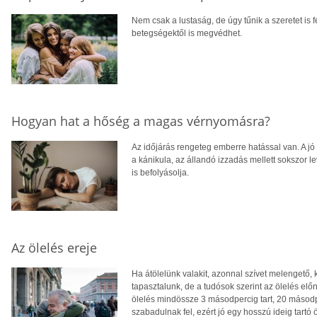
Nem csak a lustaság, de úgy tűnik a szeretet is
betegségektől is megvédhet.
Hogyan hat a hőség a magas vérnyomásra?
Az időjárás rengeteg emberre hatással van. A j
a kánikula, az állandó izzadás mellett sokszor le
is befolyásolja.
Az ölelés ereje
Ha átölelünk valakit, azonnal szívet melengető,
tapasztalunk, de a tudósok szerint az ölelés elő
ölelés mindössze 3 másodpercig tart, 20 másod
szabadulnak fel, ezért jó egy hosszú ideig tartó ö