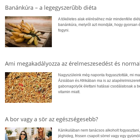
Banánkúra – a legegyszerűbb diéta
A tökéletes alak eléréséhez már mindenféle diéták
banánkúra, melyről azt mondják, hogy gyorsan 
fogyni.
Ami megakadályozza az érelmeszesedést és normali
Nagyszüleink még naponta fogyasztották, mi m
Ázsiában és Afrikában ma is az alapélelmiszerek
gabonagolyók élettani hatásai csodálatosak a 
vitamin miatt.
A bor vagy a sör az egészségesebb?
Kánikulában nem tanácsos alkoholt fogyasztani, m
jéghideg, frissen csapolt sörrel vagy egy gyümö