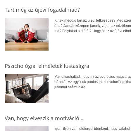
Tart még az újévi fogadalmad?
Kinek meddig tart az újévi lelkesedés? Megszeg
érte? Január közepén járunk, vajon az edzőter
ma? Folytatod a diétát? Hogy állsz az újévi elh
Pszichológiai elméletek lustaságra
Már olvashattad, hogy mi az evolúciós magyaráza
hátterét. Az egyik ok pontosan az evolúciós ok
jutalmat számunkra.
Van, hogy elveszik a motiváció…
Igen, ilyen van, előfordul időnként, hogy valahol 