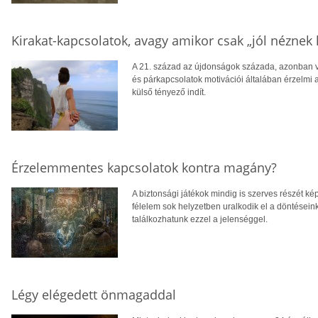
Kirakat-kapcsolatok, avagy amikor csak „jól néznek 
A 21. század az újdonságok százada, azonban 
és párkapcsolatok motivációi általában érzelmi 
külső tényező indít.
Érzelemmentes kapcsolatok kontra magány?
A biztonsági játékok mindig is szerves részét ké
félelem sok helyzetben uralkodik el a döntésein
találkozhatunk ezzel a jelenséggel.
Légy elégedett önmagaddal