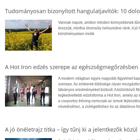
Tudományosan bizonyított hangulatjavítók: 10 dol
Vannak napok, amikor minden könnyebbnek tűnik
érezzük, mintha ólomsúly nehezedne ránk. A jó 
körülményeken múlik
A Hot Iron edzés szerepe az egészségmegőrzésben 
A modern világban egyre nagyobb figyelmet ka
szerepe. Az emberek többsége olyan mozgásform
látványos eredményeket biztosít. A különböző f
legkedveltebb edzésforma a Hot Iron, amely az 
a csoportos tréning nemcsak az izmok fejleszté
növeléséhez, a zsírégetéshez és az általános fiz
A jó önéletrajz titka – így tűnj ki a jelentkezők közül