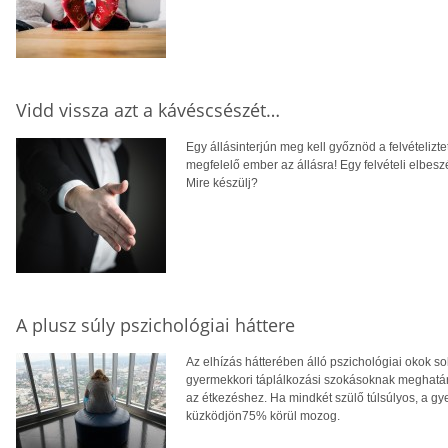
Vidd vissza azt a kávéscsészét…
Egy állásinterjún meg kell győznöd a felvételizt
megfelelő ember az állásra! Egy felvételi elbe
Mire készülj?
A plusz súly pszichológiai háttere
Az elhízás hátterében álló pszichológiai okok 
gyermekkori táplálkozási szokásoknak meghatá
az étkezéshez. Ha mindkét szülő túlsúlyos, a gy
küzködjön75% körül mozog.