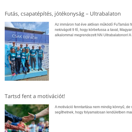
Futás, csapatépítés, jótékonyság – Ultrabalaton
Az immáron hat éve aktívan működő FuTamási fu
nekivágott 9 fő, hogy körbefussa a tavat, Magya
alkalommal megrendezett NN Ultrabalatonon! A 
Tartsd fent a motivációt!
A motiváció fenntartása nem mindig könnyű, de
segíthetnek, hogy folyamatosan lendületben ma