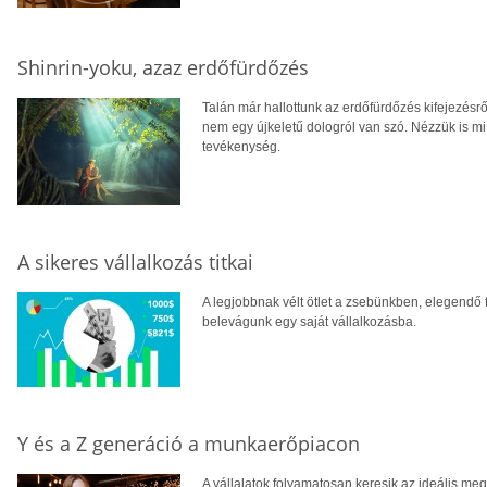
Shinrin-yoku, azaz erdőfürdőzés
Talán már hallottunk az erdőfürdőzés kifejezésrő
nem egy újkeletű dologról van szó. Nézzük is m
tevékenység.
A sikeres vállalkozás titkai
A legjobbnak vélt ötlet a zsebünkben, elegendő 
belevágunk egy saját vállalkozásba.
Y és a Z generáció a munkaerőpiacon
A vállalatok folyamatosan keresik az ideális meg