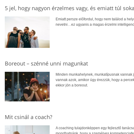
5 jel, hogy nagyon érzelmes vagy, és emiatt túl sok
Emiatt persze előfordul, hogy nem találod a hely
nevetni…ez ugyanis a magas érzelmi intelligenci
Boreout – szénné unni magunkat
Minden munkahelynek, munkatípusnak vannak jó
vannak azok, amikor úgy érezzük, hogy a percek
ekkor jön a boreout.
Mit csinál a coach?
A coaching tulajdonképpen egy fejlesztő tanács
mondhatnánk, hogy a személyes kompetenciafej