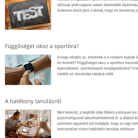
időszak alatt nagyon sokan átvehették diplomájuk
érdemes körül járni a témát, hogy mi mindenre 
Függőséget okoz a sportóra?
A nagy kérdés az, elvehetik-e a modern kütyük 
és örömét? Függőséget okoz a sportóra használ
fejlesztésére, sportolásaink megfigyelésére? A l
inkább az okosórája rabjává válik.
A hatékony tanulásról
Mint kiderült, a legtöbb diák főként a könyvei és 
pszichológusok laborkísérleteinek ill. a diákok
azonban egyaránt azt mutatják, hogy ez egy ne
borzasztóan rossz hatásfokú tanulási módszer.