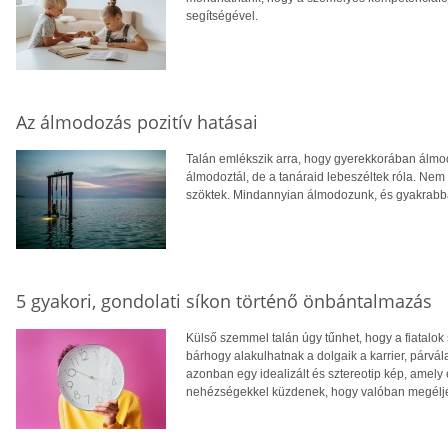
segítségével.
Az álmodozás pozitív hatásai
Talán emlékszik arra, hogy gyerekkorában álmod
álmodoztál, de a tanáraid lebeszéltek róla. Ne
szöktek. Mindannyian álmodozunk, és gyakrabb
5 gyakori, gondolati síkon történő önbántalmazás
Külső szemmel talán úgy tűnhet, hogy a fiatalok
bárhogy alakulhatnak a dolgaik a karrier, párvá
azonban egy idealizált és sztereotip kép, amely el
nehézségekkel küzdenek, hogy valóban megéljék