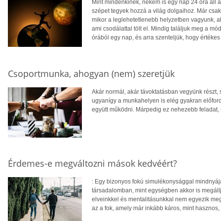
Mint mindenkinek, nekem is egy nap 24 óra áll 
szépet tegyek hozzá a világ dolgaihoz. Már csak 
mikor a leglehetetlenebb helyzetben vagyunk, ak
ami csodálattal tölt el. Mindig találjuk meg a mód
órából egy nap, és arra szenteljük, hogy értéke
Csoportmunka, ahogyan (nem) szeretjük
Akár normál, akár távoktatásban vegyünk részt, 
ugyanígy a munkahelyen is elég gyakran előford
együtt működni. Márpedig ez nehezebb feladat,
Érdemes-e megváltozni mások kedvéért?
: Egy bizonyos fokú simulékonysággal mindnyája
társadalomban, mint egységben akkor is megáll
elveinkkel és mentalitásunkkal nem egyezik me
az a fok, amely már inkább káros, mint hasznos,