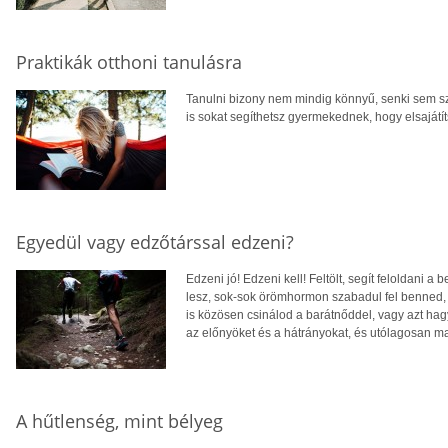
Praktikák otthoni tanulásra
Tanulni bizony nem mindig könnyű, senki sem szül
is sokat segíthetsz gyermekednek, hogy elsajátí
Egyedül vagy edzőtárssal edzeni?
Edzeni jó! Edzeni kell! Feltölt, segít feloldani 
lesz, sok-sok örömhormon szabadul fel benned, 
is közösen csinálod a barátnőddel, vagy azt ha
az előnyöket és a hátrányokat, és utólagosan ma
A hűtlenség, mint bélyeg