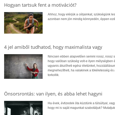
Hogyan tartsuk fent a motivációt?
Ahhoz, hogy elérjük a céljainkat, szükségünk le
azonban nem jön mindig könnyedén, éppen ezért
4 jel amiből tudhatod, hogy maximalista vagy
Nincsen ebben alapvetően semmi rossz, rossz s
hogy valóban szükség volt-e ilyen mélységben é
ugyanis átszőheti egész életünket, hozzáállásun
megnehezítheti, ha valakinek a tökéletesség és 
torkollik.
Önsorsrontás: van ilyen, és abba lehet hagyni
Ha évek, évtizedek óta küzdünk a túlsúllyal, vag
hogy mi is saját magunkat szabotáljuk? Mutatjuk, 