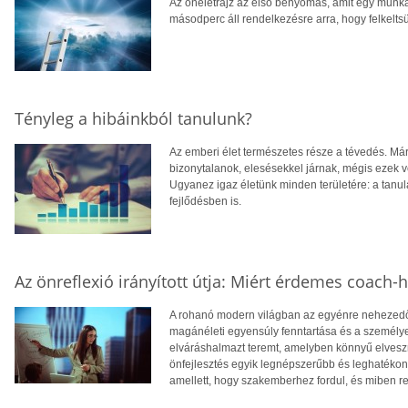
Az önéletrajz az első benyomás, amit egy munk
másodperc áll rendelkezésre arra, hogy felkelts
Tényleg a hibáinkból tanulunk?
Az emberi élet természetes része a tévedés. Má
bizonytalanok, elesésekkel járnak, mégis ezek v
Ugyanez igaz életünk minden területére: a tan
fejlődésben is.
Az önreflexió irányított útja: Miért érdemes coach-h
A rohanó modern világban az egyénre nehezedő 
magánéleti egyensúly fenntartása és a személ
elváráshalmazt teremt, amelyben könnyű elveszn
önfejlesztés egyik legnépszerűbb és leghatéko
amellett, hogy szakemberhez fordul, és miben rej