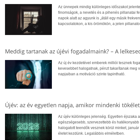
Az ünnepek mindig különleges időszakot jelente
finomságok, a nevetés és a pihenés pillanatai fel
napok alatt az agyunk is „átáll egy másik frekven
kapcsolatokon, a kis örömökön, a jelen pillanat
Meddig tartanak az újévi fogadalmaink? – A lelkesed
Az új év kezdetével emberek milliói tesznek f
kevesebbet halogatnak, pénzt takarítanak meg va
napjaiban a motiváció szinte tapintható.
Újév: az év egyetlen napja, amikor mindenki tökéle
Az újév különleges jelenség. Egyetlen éjszaka al
egészségesebb, szervezettebb és hatékonyabb
halogatott teendők vesznek körül minket, január 
életet kezdünk. Legalábbis elméletben.