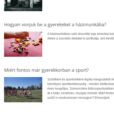
Hogyan vonjuk be a gyerekeket a házimunkába?
A házimunkában való részvétel egy amerikai kuta
illetve a szociális életüket is javíthatja, ami késő
Miért fontos már gyerekkorban a sport?
Szülőként és sportolóként régóta hangoztatott 
bármilyen sporttevékenység - minden életkorban
éves nyugdíjas. Szerencsére futócsoportunkban 
át a futás, biciklizés, mozgás örömét. Miért font
szülő is rendszeresen mozogjon? Elmondjuk.