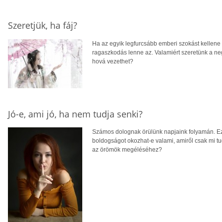
Szeretjük, ha fáj?
Ha az egyik legfurcsább emberi szokást kellene
ragaszkodás lenne az. Valamiért szeretünk a ne
hová vezethet?
Jó-e, ami jó, ha nem tudja senki?
Számos dolognak örülünk napjaink folyamán. Ez a
boldogságot okozhat-e valami, amiről csak mi 
az örömök megéléséhez?