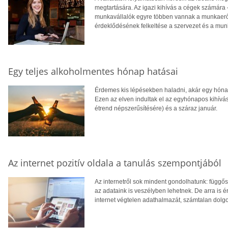
megtartására. Az igazi kihívás a cégek számára 
munkavállalók egyre többen vannak a munkaerő
érdeklődésének felkeltése a szervezet és a munk
Egy teljes alkoholmentes hónap hatásai
Érdemes kis lépésekben haladni, akár egy hónap
Ezen az elven indultak el az egyhónapos kihívás
étrend népszerűsítésére) és a száraz január.
Az internet pozitív oldala a tanulás szempontjából
Az internetről sok mindent gondolhatunk: függő
az adataink is veszélyben lehetnek. De arra is
internet végtelen adathalmazát, számtalan dolg