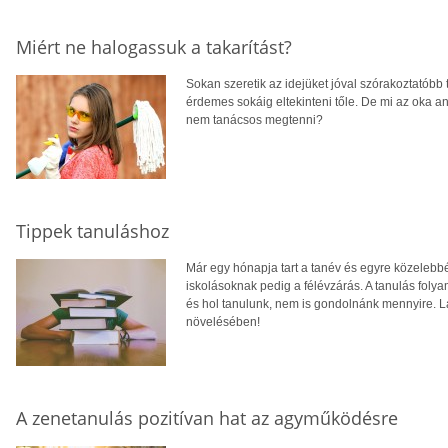
Miért ne halogassuk a takarítást?
Sokan szeretik az idejüket jóval szórakoztatób
érdemes sokáig eltekinteni tőle. De mi az oka an
nem tanácsos megtenni?
Tippek tanuláshoz
Már egy hónapja tart a tanév és egyre közelebb
iskolásoknak pedig a félévzárás. A tanulás fol
és hol tanulunk, nem is gondolnánk mennyire. Lá
növelésében!
A zenetanulás pozitívan hat az agyműködésre