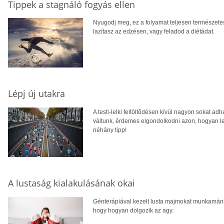
Tippek a stagnáló fogyás ellen
Nyugodj meg, ez a folyamat teljesen természetes
lazítasz az edzésen, vagy feladod a diétádat.
Lépj új utakra
A testi-lelki feltöltődésen kívül nagyon sokat ad
váltunk, érdemes elgondolkodni azon, hogyan le
néhány tipp!
A lustaság kialakulásának okai
Génterápiával kezelt lusta majmokat munkamániáss
hogy hogyan dolgozik az agy.