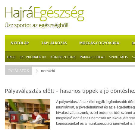
NYITÓLAP
TÁPLÁLKOZÁS
MOZGÁS-FOGYÓKÚRA
B
FRISS
EZT PRÓBÁLD KI!
KÖRNYEZETÜNK
PÁRKAPCSOLAT
SPIRITUÁLIS
S
TALÁLATOK
motiváció
Pályaválasztás előtt – hasznos tippek a jó döntéshe
A pályaválasztás az élet egyik legfontosabb dö
munkánkat, a jövedelmünket és az elégedettség
hivatást válasszunk, ezért érdemes időt szánni
megfelelő döntéshez nemcsak az iskolai eredm
képességeket és a munkaerőpiaci igényeket is f