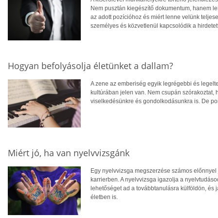
Nem pusztán kiegészítő dokumentum, hanem lehe
az adott pozícióhoz és miért lenne velünk teljes
személyes és közvetlenül kapcsolódik a hirdetett
Hogyan befolyásolja életünket a dallam?
A zene az emberiség egyik legrégebbi és legelt
kultúrában jelen van. Nem csupán szórakoztat, h
viselkedésünkre és gondolkodásunkra is. De po
Miért jó, ha van nyelvvizsgánk
Egy nyelvvizsga megszerzése számos előnnyel j
karrierben. A nyelvvizsga igazolja a nyelvtudáso
lehetőséget ad a továbbtanulásra külföldön, és
életben is.