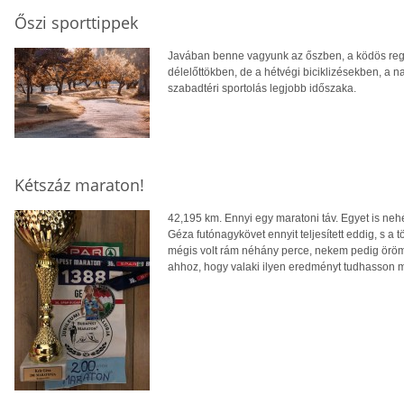
Őszi sporttippek
Javában benne vagyunk az őszben, a ködös reg
délelőttökben, de a hétvégi biciklizésekben, a na
szabadtéri sportolás legjobb időszaka.
Kétszáz maraton!
42,195 km. Ennyi egy maratoni táv. Egyet is neh
Géza futónagykövet ennyit teljesített eddig, s a tö
mégis volt rám néhány perce, nekem pedig öröm 
ahhoz, hogy valaki ilyen eredményt tudhasson