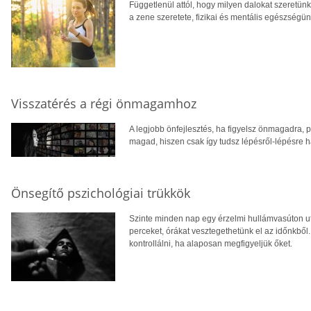
Függetlenül attól, hogy milyen dalokat szeretünk
a zene szeretete, fizikai és mentális egészségün
Visszatérés a régi önmagamhoz
A legjobb önfejlesztés, ha figyelsz önmagadra, 
magad, hiszen csak így tudsz lépésről-lépésre ha
Önsegítő pszichológiai trükkök
Szinte minden nap egy érzelmi hullámvasúton ut
perceket, órákat vesztegethetünk el az időnkből.
kontrollálni, ha alaposan megfigyeljük őket.