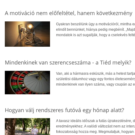
A motiváció nem előfeltétel, hanem következmény
Gyakran beszélünk úgy a motivációról, mintha e
elindít bennünket, hiánya pedig megbénít. „Maj
mondatok is azt sugallják, hogy a cselekvés felt
Mindenkinek van szerencseszáma - a Tiéd melyik?
Van, aki a hármasra esküszik, más a hetest tartj
születési dátumhoz vagy egy fontos életesemén
mindenkinek van ilyen száma, vagy csupán az e
Hogyan válj rendszeres futóvá egy hónap alatt?
A tavasz ideális időszak a futás újrakezdésére,
eredményekhez. A valódi változást nem az intenz
fokozatosság hozza meg. Megmutatjuk, hogyan alak