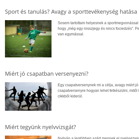
Sport és tanulás? Avagy a sporttevékenység hatása 
Sosem tartottam helyesnek a sportmegvonással b
hogy „még egy rosszjegy és nincs fociedzés”. P
van egymással.
Miért jó csapatban versenyezni?
Egy csapatversenynek mi a célja, avagy miért jó
csapatversenyre hogyan lehet felkészülni, mitől
cikkből kiderül.
Miért tegyünk nyelvvizsgát?
Nyilván a legtöbben azért mennek el nyelvvizsgá