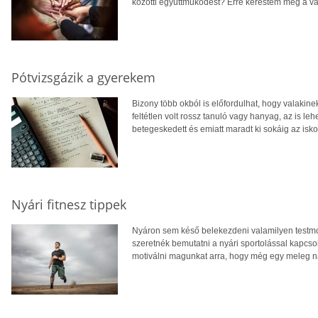
közötti együttműködést? Erre kerestem meg a vá
Pótvizsgázik a gyerekem
Bizony több okból is előfordulhat, hogy valakinek
feltétlen volt rossz tanuló vagy hanyag, az is l
betegeskedett és emiatt maradt ki sokáig az isko
Nyári fitnesz tippek
Nyáron sem késő belekezdeni valamilyen testmo
szeretnék bemutatni a nyári sportolással kapcso
motiválni magunkat arra, hogy még egy meleg n