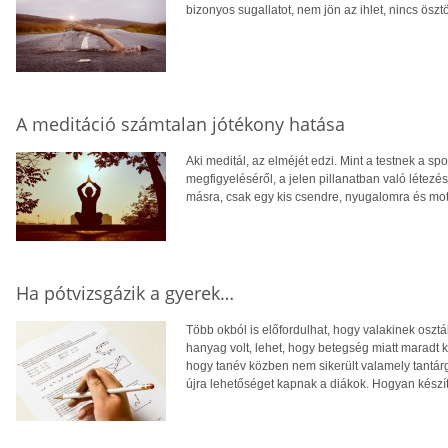
bizonyos sugallatot, nem jön az ihlet, nincs öszt
A meditáció számtalan jótékony hatása
Aki meditál, az elméjét edzi. Mint a testnek a spo
megfigyeléséről, a jelen pillanatban való létez
másra, csak egy kis csendre, nyugalomra és mot
Ha pótvizsgázik a gyerek…
Több okból is előfordulhat, hogy valakinek osztál
hanyag volt, lehet, hogy betegség miatt maradt 
hogy tanév közben nem sikerült valamely tantárg
újra lehetőséget kapnak a diákok. Hogyan készít