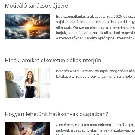
Motiváló tanácsok újévre
Egy szempillantás alatt átléptünk a 2025-ös es
saját kis életünkben mit tehetünk, hogy azt ki
élhessük. Persze minden napra is tekinthetünk ú
tudjuk, sokan újévtől szeretik elkezdeni megvaló
A következőkben néhány apró tippel szeretnénk 
Hibák, amiket elkövetünk állásinterjún
Ismerős a szitu, amikor szempár szegeződik rán
bakikat ejtünk, pedig egy állásinterjún a lehető
Hogyan lehetünk hatékonyak csapatban?
A hatékony csapatmunka előnyeit, jelentőségét, 
működik a csapatmunka, melyek a szabályai, ho