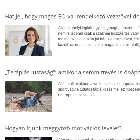
Hat jel, hogy magas EQ-val rendelkező vezetővel d
A munkahelyi légkör egyik legmeghatározóbb tén
nem feltétlenül csak a szakmai hozzáértés vag
mozog az, aki igazán jól bánik a csapatával, feli
között: ez nem más, mint a magas érzelmi intell
„Terápiás lustaság”: amikor a semmittevés is önáp
Az elmúlt években a wellness és az önápolás fog
sport vagy a tudatos táplálkozás mellett most egy
(therapeutic laziness).
Hogyan írjunk meggyőző motivációs levelet?
A kísérőlevél munkahelyekre történő jelentkezés