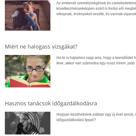
Az emberek személyiségének és cselekedeteinek
következményeképpen ezért is fordul elő megbé
elkopnak, érvényüket vesztik, és vannak olyanok
Miért ne halogass vizsgákat?
Ha te is hajlamos vagy arra, hogy a teendőidet 
téve, akkor van számodra egy rossz hírem: jobb l
Hasznos tanácsok időgazdálkodásra
Hogyan kezdhetnénk jobban egy új évet annál,
időgazdálkodási tippel?