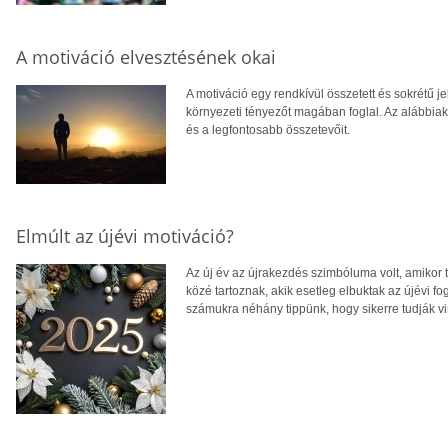
A motiváció elvesztésének okai
A motiváció egy rendkívül összetett és sokrétű j
környezeti tényezőt magában foglal. Az alábbia
és a legfontosabb összetevőit.
Elmúlt az újévi motiváció?
Az új év az újrakezdés szimbóluma volt, amikor 
közé tartoznak, akik esetleg elbuktak az újévi 
számukra néhány tippünk, hogy sikerre tudják vi