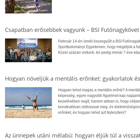
Csapatban erősebbek vagyunk – BSI Futónagykövet 
Február 14-én ismét összegyűlt a BSI Futónagy
Sporttudományi Egyetemen, hogy megéljük a fut
Közel százan voltunk, én pedig immár 7 éve ké
Hogyan növeljük a mentális erőnket: gyakorlatok 
Hogyan lehet magas a mentális erőnk? A mentáli
képesség, egyre nagyobb figyelmet kap napjain
kezelésében segít, hanem abban is, hogy céljain
konstruktívan oldhassuk meg, és életminőségünk
erőnket, és hogyan lehet azt fejleszteni?
Az ünnepek utáni mélabú: hogyan éljük túl a vissza