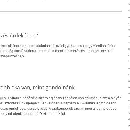
kié
ki
ko
ko
ko
őzés érdekében?
kör
köz
eken át tünetmentesen alakulhat ki, ezért gyakran csak egy váratlan törés
kr
 A betegség kockázatának ismerete, a korai felismerés és a tudatos életmód
lá
a megelőzésben.
lev
ma
ma
me
 több oka van, mint gondolnánk
me
mé
 a D-vitamin pótlására kizárólag ősszel és télen van szükség, hiszen a nyári
mo
i szervezetünk igényeit. Bár valóban a napfény a D-vitamin legfontosabb
mu
alóság ennél jóval összetettebb. A szakemberek szerint még a legmelegebb
na
hogy mindenki elegendő D-vitaminhoz jut.
ne
ny