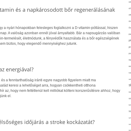
od
itamin és a napkárosodott bőr regenerálásának
ol
ot
ön
y a nyári hónapokban felesleges foglalkozni a D-vitamin-pótlással, hiszen
ős
 nap. A valóság azonban ennél jóval árnyaltabb. Bár a napsugárzás valóban
pa
amin-termelését, életmódunk, a fényvédők használata és a bőr egészségének
p
sem biztos, hogy elegendő mennyiséghez jutunk.
pr
ps
re
re
z energiával?
sa
sor
 és a fenntarthatóság iránti egyre nagyobb figyelem miatt ma
s
alád keresi a lehetőséget arra, hogyan csökkentheti otthona
hír az, hogy nem feltétlenül kell milliókat költeni korszerűsítésre ahhoz, hogy
sü
jünk el.
sz
sz
s
szí
lsőséges időjárás a stroke kockázatát?
sz
s