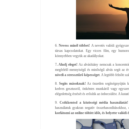
6.
Nevess minél többet!
A nevetés valódi gyógyszer.
társas kapcsolatokat. Egy vicces film, egy humor
könnyebben vegyük az akadályokat.
7
. Aludj eleget!
Az alváshiány nemcsak a koncentráci
megfelelő mennyiségű és minőségű alvás segít az é
növeli a stressztűrő képességet
. A legtöbb felnőtt sz
8.
Segíts másoknak!
Az önzetlen segítségnyújtás 
kedves gesztusról, önkéntes munkáról vagy egyszerű
elégedettség érzését és erősítik az önbecsülést. A kuta
9.
Csökkentsd a közösségi média használatát!
használatuk gyakran negatív összehasonlításokhoz, 
korlátozni az online töltött időt, és helyette való