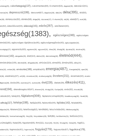
cukorbetegség(137),
orbeteg(25),
cukormentes(69),
D-vitamin(53),
daganat(36),
dekoráció(41),
diéta(395),
depresszió(199),
mencia(34),
desszert(67),
diagnózis(28),
diák(24),
dió(50),
dohányzás(92),
at(38),
döntés(58),
drága(26),
duzzanat(27),
E-vitamin(25),
eb(26),
ebéd(57),
ecet(38),
edzés(267),
édesség(141),
es(42),
édesítőszer(43),
edzőterem(42),
egészség(1383),
egészséges(246),
egészséges
etmód(100),
egészséges táplálkozás(45),
egészségmegőrzés(43),
egészségtelen(32),
észségügy(27),
egyensúly(63),
egyetem(30),
egyszerű(31),
éhes(30),
éhség(38),
éjszaka(33),
ekcéma(26),
életmód(444),
elmiszer(142),
élet(114),
elengedés(29),
életkor(30),
életminőség(30),
etmódváltás(109),
elhízás(110),
elme(93),
életvitel(28),
elfogadás(30),
élmény(55),
előny(37),
energia(487),
emésztés(166),
árás(32),
ember(38),
empátia(43),
Energiaital(29),
eper(30),
érzelem(211),
ő(36),
eredmény(47),
erő(36),
érrendszer(36),
érzékenység(36),
érzelmek(42),
érzelmi
étkezés(411),
étel(228),
elligencia(28),
érzés(39),
esemény(27),
eszköz(28),
ételek(39),
trend(194),
evés(92),
étrendkiegészítő(47),
étterem(24),
étvágy(34),
Európa(28),
évszak(28),
fájdalom(308),
cebook(42),
fahéj(43),
fájdalomcsillapító(39),
fáradékonyság(30),
fáradt(28),
fehérje(198),
radtság(117),
fejfájás(93),
fejlődés(142),
fejlesztés(44),
feladat(46),
félelem(115),
dolgozás(24),
felelősség(62),
felnőtt(66),
felszívódás(56),
féltékenység(26),
fertőzés(101),
töltődés(29),
fenntarthatóság(29),
fény(36),
fényvédelem(28),
férfi(86),
fertőtlenítés(31),
film(111),
szültség(82),
fiatal(39),
figyelem(69),
finom(26),
fitt(34),
fittség(34),
fizikai(25),
fog(51),
fogyás(279),
fogyókúra(178),
gadalom(25),
fogmosás(41),
fogorvos(24),
fogyasztás(67),