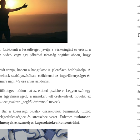
cuk
de
div
éd
él
 Csökkenti a feszültséget, javítja a vérkeringést és erősíti a
eg
os videó vagy egy jókedvű társaság segíthet abban, hogy
él
él
ót rontja, hanem a hangulatot is jelentősen befolyásolja. A
elv
rzelmek szabályozásában,
csökkenti az ingerlékenységet és
erd
ámára napi 7-9 óra alvás az ideális.
int
különleges módon hat az emberi pszichére. Legyen szó egy
é
 figyelmességről, a másokért tett cselekedetek növelik az
fa
tók ezt gyakran „segítői örömnek” nevezik.
fá
Bár a közösségi oldalak összekötnek bennünket, túlzott
fel
elégedetlenséghez és stresszhez vezet. Érdemes
tudatosan
fel
di élményekre, személyes kapcsolatokra koncentrálni.
fe
fo