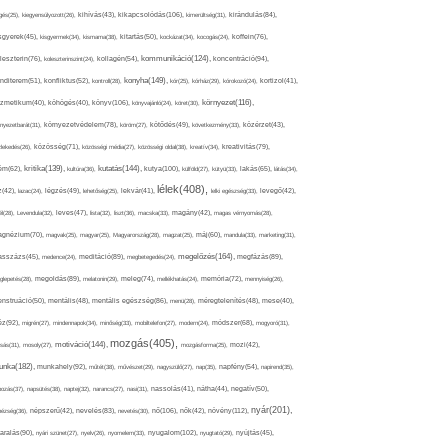
kikapcsolódás(106),
gés(25),
kiegyensúlyozott(26),
kihívás(43),
kimerültség(31),
kirándulás(84),
sgyerek(45),
kisgyermek(34),
kismama(38),
kitartás(50),
kockázat(34),
kocogás(24),
koffein(76),
kommunikáció(124),
koncentráció(94),
leszterin(76),
koleszterinszint(24),
kollagén(54),
konyha(149),
nditerem(51),
konfliktus(52),
kontroll(28),
kór(25),
kórház(29),
kórokozó(24),
kortizol(41),
könyv(106),
környezet(116),
zmetikum(40),
köhögés(40),
könyvajánló(24),
köret(30),
nyezetbarát(31),
környezetvédelem(78),
köröm(27),
kötődés(49),
következmény(33),
közérzet(43),
lekedés(26),
közösség(71),
közösségi média(27),
közösségi oldal(38),
kreatív(34),
kreativitás(79),
kritika(139),
kutatás(144),
kutya(100),
ém(62),
kultúra(36),
külföld(27),
kütyü(33),
lakás(65),
látás(34),
lélek(408),
z(42),
lazac(24),
légzés(49),
lehetőség(25),
lekvár(41),
lelki egészség(33),
levegő(42),
él(28),
Levendula(32),
leves(47),
lista(32),
liszt(36),
macska(33),
magány(42),
magas vérnyomás(28),
gnézium(70),
magvak(25),
magyar(25),
Magyarország(28),
magzat(25),
máj(60),
mandula(33),
marketing(31),
megelőzés(164),
sszázs(45),
medence(24),
meditáció(89),
megbetegedés(24),
megfázás(89),
glepetés(28),
megoldás(89),
melatonin(29),
meleg(74),
mellékhatás(24),
memória(72),
mennyiség(26),
nstruáció(50),
mentális(48),
mentális egészség(86),
menü(28),
méregtelenítés(48),
mese(40),
z(92),
migrén(27),
mindennapok(34),
minőség(33),
mobiltelefon(27),
modern(24),
módszer(68),
mogyoró(31),
mozgás(405),
motiváció(144),
sás(31),
mosoly(27),
mozgásforma(25),
mozi(42),
nka(182),
munkahely(92),
műtét(38),
művészet(29),
nagyszülő(27),
nap(35),
napfény(54),
napirend(35),
pozás(37),
napsütés(38),
naptej(32),
narancs(27),
nasi(31),
nassolás(41),
nátha(44),
negatív(50),
nyár(201),
nő(106),
növény(112),
hézség(36),
népszerű(42),
nevelés(83),
nevetés(30),
nők(42),
nyugalom(102),
aralás(90),
nyári szünet(27),
nyelv(26),
nyomelem(33),
nyugtató(29),
nyújtás(45),