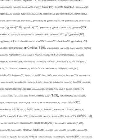
folyadék(119),
khagyma(47),
folsav(25),
folyadékbevitel(40),
folyadékfogyasztás(45),
főzés(149),
futás(132),
yadékpótlás(29),
fontos(25),
forralt bor(26),
Föld(27),
friss(44),
futóverseny(32),
ggőség(112),
fürdő(26),
fűszer(79),
fűszerek(28),
gabona(42),
gasztronómia(58),
genetika(45),
tén(32),
gluténmentes(34),
gomba(53),
gondolat(43),
gondolkodás(71),
gondoskodás(33),
gyakorlat(29),
gyerek(260),
gyermek(179),
gyerekek(117),
ász(31),
gyerekkor(32),
gyereknevelés(83),
gyógynövény(149),
ermekkor(36),
gyertya(28),
gyógyászat(36),
gyógyítás(69),
gyógymód(50),
ógyszer(165),
gyulladás(126),
gyógytea(40),
gyógyulás(85),
gyomor(62),
Gyömbér(66),
gyümölcs(340),
ulladáscsökkentő(102),
gyümölcslé(28),
hagyma(28),
hagyomány(36),
haj(85),
hangulat(112),
ápolás(36),
hajhullás(44),
hajmosás(24),
hal(70),
hála(25),
halál(39),
hányás(25),
yinger(25),
harmónia(69),
hasmenés(35),
hasznos(24),
hatás(84),
hatékony(52),
házasság(64),
i(27),
háziállat(48),
házimunka(28),
háztartás(43),
hétköznap(24),
hétvége(25),
hideg(80),
dratálás(69),
higiénia(52),
hit(26),
hízás(77),
hobbi(62),
home office(26),
hormon(79),
hormonok(25),
rmonrendszer(24),
hozzáállás(31),
hőmérséklet(44),
hőség(36),
hulladék(33),
humor(24),
hús(86),
húsvét(36),
idő(111),
ő(30),
idegrendszer(75),
időbeosztás(32),
időjárás(69),
idős(24),
illat(30),
illóolaj(77),
immunrendszer(315),
munerősítés(30),
immunerősítő(36),
influenza(45),
információ(33),
iskola(123),
er(29),
intelligencia(28),
internet(64),
inzulin(42),
inzulinrezisztencia(35),
írás(27),
olakezdés(25),
ital(75),
ivás(27),
íz(39),
izgalom(27),
izom(91),
izomzat(24),
ízület(54),
járvány(35),
kalória(193),
ték(89),
jóga(56),
Joghurt(67),
jótékony(41),
kaland(28),
kalcium(71),
kálium(50),
kapcsolat(209),
karácsony(174),
masz(30),
kamilla(41),
Kánikula(59),
káposzta(24),
kávé(125),
ácsonyfa(25),
karantén(34),
káros(53),
keksz(29),
kellemetlen(29),
kenyér(32),
képesség(28),
kezelés(166),
dés(31),
kerékpár(25),
keringés(26),
kert(52),
kertészkedés(26),
készülődés(24),
kézmosás(28),