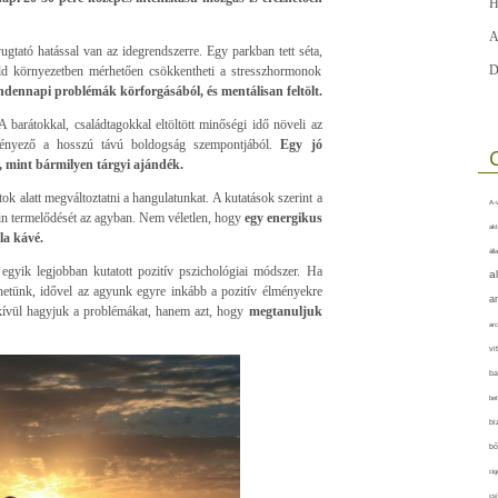
H
A
gtató hatással van az idegrendszerre. Egy parkban tett séta,
D
ld környezetben mérhetően csökkentheti a stresszhormonok
ndennapi problémák körforgásából, és mentálisan feltölt.
 barátokkal, családtagokkal eltöltött minőségi idő növeli az
b tényező a hosszú távú boldogság szempontjából.
Egy jó
, mint bármilyen tárgyi ajándék.
ok alatt megváltoztatni a hangulatunkat. A kutatások szerint a
A-v
in termelődését az agyban. Nem véletlen, hogy
egy energikus
akt
la kávé.
áll
egyik legjobban kutatott pozitív pszichológiai módszer. Ha
a
hetünk, idővel az agyunk egyre inkább a pozitív élményekre
a
 kívül hagyjuk a problémákat, hanem azt, hogy
megtanuljuk
arc
vi
ba
bet
bi
bő
cig
csí