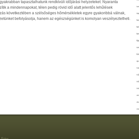
gyakrabban tapasztalhatunk rendkívüli időjárási helyzeteket. Nyaranta
tan
ik a mindennapokat, télen pedig rövid idő alatt jelentős lehűlések
ozás következtében a szélsőséges hőmérsékletek egyre gyakoribbá válnak,
táp
etünket befolyásolja, hanem az egészségünket is komolyan veszélyeztetheti.
ta
te
te
ti
tör
tú
újr
va
vá
vé
ve
vir
vit
zav
Friss