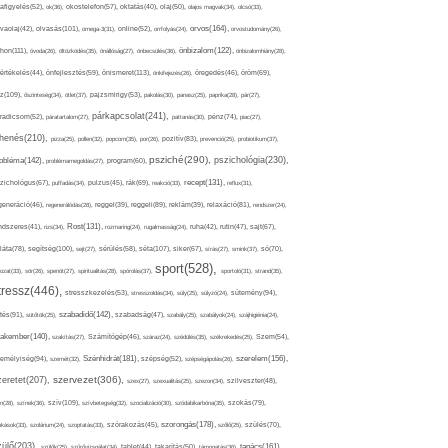
afigyelés(52),
ok(36),
okostelefon(57),
oktatás(40),
olaj(50),
olajos magvak(34),
olcsó(33),
olvasás(101),
orvos(164),
ívaolaj(42),
omega-3(31),
online(52),
orrfolyás(24),
orvostudomány(26),
thon(111),
önbizalom(122),
óvoda(26),
öltözködés(35),
önállóság(27),
önbecsülés(36),
önbizalomhiány(28),
önismeret(113),
értékelés(44),
önfejlesztés(59),
önkifejezés(26),
öregedés(46),
öröm(69),
z(109),
őszinteség(34),
ötlet(37),
pajzsmirigy(53),
pakolás(30),
panasz(25),
paprika(28),
pár(27),
párkapcsolat(241),
radicsom(52),
páratartalom(27),
pattanás(30),
pénz(74),
piac(27),
ihenés(210),
pizza(25),
pollen(32),
popcorn(35),
por(26),
pozitív(83),
prevenció(25),
probiotikum(37),
psziché(290),
pszichológia(230),
obléma(142),
problémamegoldás(27),
program(60),
recept(131),
zichológus(67),
puffadás(34),
pulzus(45),
rák(69),
reakció(33),
reflux(31),
generáció(46),
regenerálódás(28),
reggel(39),
reggeli(89),
reklám(39),
relaxáció(81),
rendszer(24),
Rost(131),
ndszeres(41),
rizs(34),
rozmaring(24),
rugalmasság(24),
ruha(42),
rutin(47),
sajt(67),
segítség(100),
séta(107),
láta(78),
sejt(27),
sérülés(58),
siker(67),
sírás(27),
smink(37),
só(70),
sport(528),
ozat(33),
sör(26),
spenót(27),
spiritualitás(28),
spórolás(37),
sportoló(31),
strand(35),
tressz(446),
sütemény(94),
stresszkezelés(53),
stresszoldás(34),
súly(25),
súlyzó(24),
szabadidő(142),
tés(91),
sütőtök(25),
szabadság(47),
szabály(25),
szabályok(24),
szájhigiénia(24),
akember(140),
szakítás(27),
Számítógép(46),
száraz(24),
szédülés(35),
székrekedés(25),
Szem(54),
Szénhidrát(181),
emélyiség(94),
szerelem(156),
szemét(32),
szépség(52),
szépségápolás(26),
szervezet(306),
zeretet(207),
szex(27),
szexualitás(25),
szezon(34),
szilveszter(48),
szív(109),
n(28),
színek(36),
szívbetegség(32),
szocializáció(30),
szódabikarbóna(35),
szokás(79),
szorongás(178),
okások(33),
szolárium(24),
szoptatás(33),
szórakozás(45),
szőlő(25),
szülés(70),
zülő(203),
tanács(161),
szülők(25),
szűrővizsgálat(34),
tablet(44),
takarítás(50),
támogatás(36),