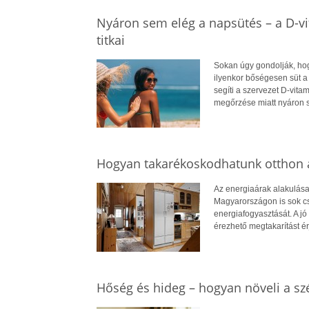
Nyáron sem elég a napsütés – a D-v
titkai
Sokan úgy gondolják, hog
ilyenkor bőségesen süt a
segíti a szervezet D-vit
megőrzése miatt nyáron 
Hogyan takarékoskodhatunk otthon a
Az energiaárak alakulása
Magyarországon is sok cs
energiafogyasztását. A jó 
érezhető megtakarítást ér
Hőség és hideg – hogyan növeli a szé