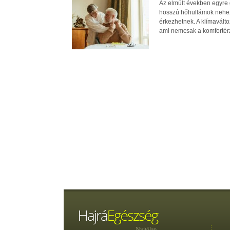
Az elmúlt években egyre 
hosszú hőhullámok nehezít
érkezhetnek. A klímavált
ami nemcsak a komfortérz
Nyitólap