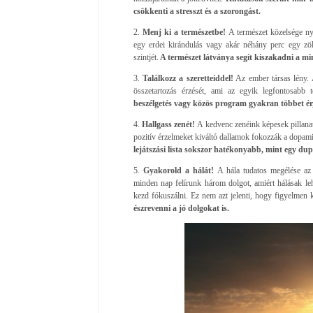
csökkenti a stresszt és a szorongást.
2.
Menj ki a természetbe!
A természet közelsége nyu
egy erdei kirándulás vagy akár néhány perc egy zö
szintjét.
A természet látványa segít kiszakadni a mi
3.
Találkozz a szeretteiddel!
Az ember társas lény. A
összetartozás érzését, ami az egyik legfontosab
beszélgetés vagy közös program gyakran többet ér
4.
Hallgass zenét!
A kedvenc zenéink képesek pillanat
pozitív érzelmeket kiváltó dallamok fokozzák a dopam
lejátszási lista sokszor hatékonyabb, mint egy dup
5.
Gyakorold a hálát!
A hála tudatos megélése az 
minden nap felírunk három dolgot, amiért hálásak le
kezd fókuszálni. Ez nem azt jelenti, hogy figyelmen
észrevenni a jó dolgokat is.