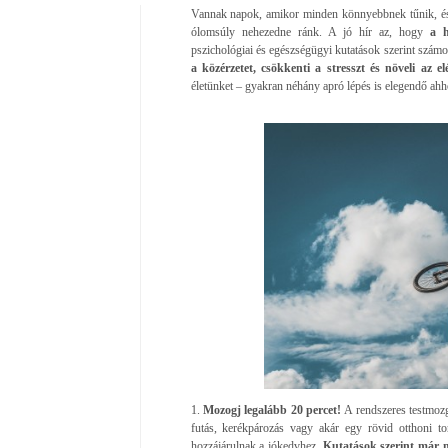
Vannak napok, amikor minden könnyebbnek tűnik, és
ólomsúly nehezedne ránk. A jó hír az, hogy
a 
pszichológiai és egészségügyi kutatások szerint szám
a közérzetet, csökkenti a stresszt és növeli az el
életünket – gyakran néhány apró lépés is elegendő ah
1.
Mozogj legalább 20 percet!
A rendszeres testmozg
futás, kerékpározás vagy akár egy rövid otthoni to
hozzájárulnak a jókedvhez.
Kutatások szerint már na