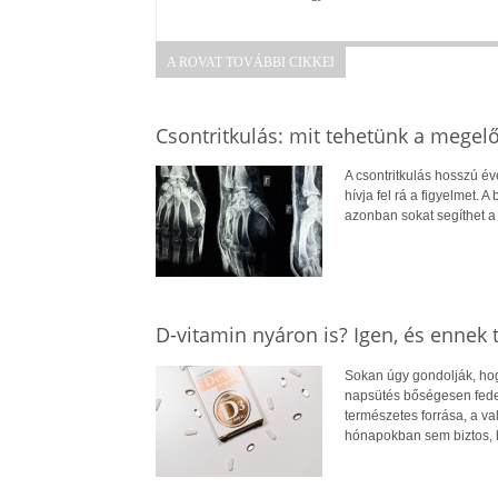
A ROVAT TOVÁBBI CIKKEI
Csontritkulás: mit tehetünk a megel
A csontritkulás hosszú év
hívja fel rá a figyelmet.
azonban sokat segíthet 
D-vitamin nyáron is? Igen, és ennek
Sokan úgy gondolják, hogy
napsütés bőségesen fedez
természetes forrása, a v
hónapokban sem biztos, 