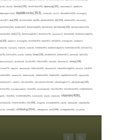
tápanyag(181),
tanulás(159),
ár(36),
tánc(26),
tanulmány(40),
tapasztalat(27),
táplálék(34),
táplálkozás(353),
lálékkiegészítő(25),
tárolás(29),
társ(27),
társadalom(50),
társaság(31),
tea(158),
tél(153),
vasz(87),
technika(46),
tej(88),
tejtermék(60),
telefon(49),
televízió(31),
terápia(92),
terhesség(96),
természet(129),
természetes(103),
ljesítmény(46),
termék(44),
test(171),
testmozgás(97),
rvezés(46),
testsúly(79),
testtartás(27),
tészta(39),
tevékenység(44),
pp(118),
tippek(27),
tisztaság(35),
tisztítás(44),
tojás(91),
torna(43),
torokfájás(32),
törődés(27),
tudatosság(115),
tudomány(106),
ténet(38),
trauma(31),
trükk(25),
tudás(30),
tudatos(46),
túlsúly(72),
tünet(139),
ra(78),
turmix(64),
túró(29),
tüdő(28),
tünetek(64),
türelem(47),
uborka(26),
újév(42),
ünnep(148),
ahasznosítás(37),
újszülött(26),
úszás(46),
Utazás(85),
Üdítő(26),
ülőmunka(27),
csora(79),
válás(24),
választás(29),
változás(48),
változatos(24),
várandósság(54),
város(24),
vas(64),
sárlás(85),
vashiány(31),
védekezés(28),
védelem(59),
vegán(48),
vegetáriánus(43),
vegyszer(28),
vércukorszint(108),
vérnyomás(125),
lemény(57),
vér(41),
vércukor(49),
vérkeringés(77),
rseny(46),
vérszegénység(34),
vese(46),
veszekedés(29),
veszély(45),
veszélyes(54),
világháló(41),
vitamin(406),
ág(34),
vírus(82),
viselkedés(86),
viszketés(30),
vita(34),
vitalitás(31),
víz(184),
aminhiány(33),
vitaminok(86),
vizsga(26),
vizsgálat(59),
zab(34),
zabkása(36),
zabpehely(36),
zöldség(304),
zsír(166),
ar(24),
zene(85),
zöldségek(32),
zsírégetés(46),
zsírsav(25)