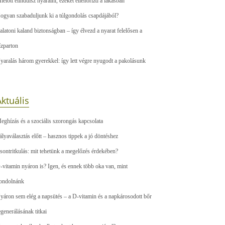
ielőtt elindulsz nyaralni, ezeket ellenőrizd a lakásban
ogyan szabaduljunk ki a túlgondolás csapdájából?
alatoni kaland biztonságban – így élvezd a nyarat felelősen a
ízparton
yaralás három gyerekkel: így lett végre nyugodt a pakolásunk
ktuális
eghízás és a szociális szorongás kapcsolata
ályaválasztás előtt – hasznos tippek a jó döntéshez
sontritkulás: mit tehetünk a megelőzés érdekében?
-vitamin nyáron is? Igen, és ennek több oka van, mint
ondolnánk
yáron sem elég a napsütés – a D-vitamin és a napkárosodott bőr
egenerálásának titkai