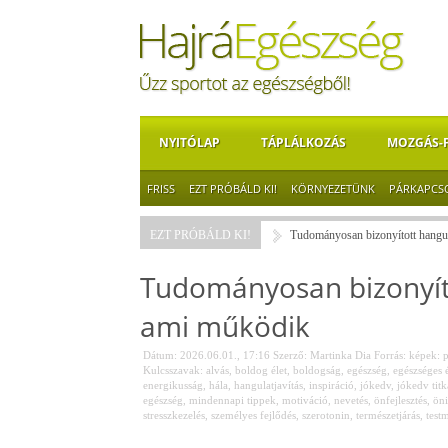
NYITÓLAP
TÁPLÁLKOZÁS
MOZGÁS-
FRISS
EZT PRÓBÁLD KI!
KÖRNYEZETÜNK
PÁRKAPCS
EZT PRÓBÁLD KI!
Tudományosan bizonyított hangul
Tudományosan bizonyíto
ami működik
Dátum: 2026.06.01., 17:16
Szerző:
Martinka Dia
Forrás:
képek: p
Kulcsszavak:
alvás
,
boldog élet
,
boldogság
,
egészség
,
egészséges 
energikusság
,
hála
,
hangulatjavítás
,
inspiráció
,
jókedv
,
jókedv titk
egészség
,
mindennapi tippek
,
motiváció
,
nevetés
,
önfejlesztés
,
öni
stresszkezelés
,
személyes fejlődés
,
szerotonin
,
természetjárás
,
test