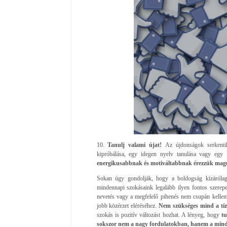
10.
Tanulj valami újat!
Az újdonságok serkenti
kipróbálása, egy idegen nyelv tanulása vagy egy k
energikusabbnak és motiváltabbnak érezzük mag
Sokan úgy gondolják, hogy a boldogság kizárólag 
mindennapi szokásaink legalább ilyen fontos szerepe
nevetés vagy a megfelelő pihenés nem csupán kelle
jobb közérzet eléréséhez.
Nem szükséges mind a tíz 
szokás is pozitív változást hozhat. A lényeg, hogy
t
sokszor nem a nagy fordulatokban, hanem a mind