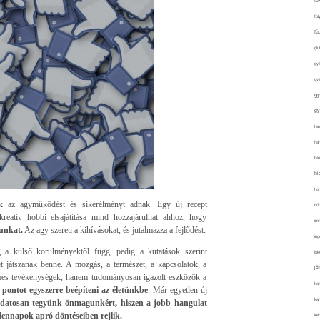
fo
fol
fü
glu
gy
gy
gy
gy
haj
hán
ház
hi
ho
k az agyműködést és sikerélményt adnak. Egy új recept
hűt
reatív hobbi elsajátítása mind hozzájárulhat ahhoz, hogy
im
unkat.
Az agy szereti a kihívásokat, és jutalmazza a fejlődést.
ing
a külső körülményektől függ, pedig a kutatások szerint
isk
t játszanak benne. A mozgás, a természet, a kapcsolatok, a
já
mes tevékenységek, hanem tudományosan igazolt eszközök a
ka
pontot egyszerre beépíteni az életünkbe
. Már egyetlen új
kar
udatosan tegyünk önmagunkért, hiszen a jobb hangulat
ennapok apró döntéseiben rejlik.
kér