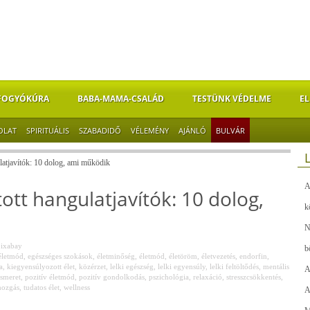
FOGYÓKÚRA
BABA-MAMA-CSALÁD
TESTÜNK VÉDELME
EL
OLAT
SPIRITUÁLIS
SZABADIDŐ
VÉLEMÉNY
AJÁNLÓ
BULVÁR
atjavítók: 10 dolog, ami működik
A
tt hangulatjavítók: 10 dolog,
k
N
ixabay
b
életmód
,
egészséges szokások
,
életminőség
,
életmód
,
életöröm
,
életvezetés
,
endorfin
,
a
,
kiegyensúlyozott élet
,
közérzet
,
lelki egészség
,
lelki egyensúly
,
lelki feltöltődés
,
mentális
A
smeret
,
pozitív életmód
,
pozitív gondolkodás
,
pszichológia
,
relaxáció
,
stresszcsökkentés
,
mozgás
,
tudatos élet
,
wellness
A