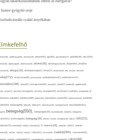
ogyan takarékoskodhatunk otthon az energiával?
 humor gyógyító ereje
iszfunkcionális család árnyékában
Címkefelhő
ajándék(95),
itamin(36),
adalékanyag(28),
adomány(26),
advent(40),
agy(80),
agyműködés(27),
akció(39),
alkohol(182),
ivitás(30),
alapanyag(30),
alkalmazás(28),
alkoholfogyasztás(36),
állapot(43),
állat(54),
allergia(122),
attartás(33),
állóképesség(42),
Alma(72),
almaecet(26),
aloe vera(33),
álom(34),
lvás(272),
alvászavar(66),
aminosav(33),
antibakteriális(42),
antibiotikum(47),
ntioxidáns(198),
anyagcsere(99),
anya(67),
anyuka(27),
apa(42),
ápolás(29),
applikáció(26),
ásványi anyag(111),
(29),
arcbőr(27),
ásványi anyagok(40),
asztma(47),
autó(46),
avokádó(36),
B-
tamin(41),
baba(82),
baktérium(89),
balaton(34),
baleset(51),
banán(53),
bántalmazás(24),
barát(48),
rátok(50),
barátság(58),
béke(29),
bélflóra(37),
bélrendszer(33),
bemelegítés(24),
beszélgetés(61),
betegség(550),
eg(34),
betegségek(39),
bevásárlás(28),
bicikli(25),
biológia(25),
bőr(221),
boldogság(125),
zalom(41),
biztonság(66),
bolt(31),
bor(36),
borogatás(28),
böjt(27),
C-vitamin(120),
rápolás(70),
brokkoli(29),
buli(24),
bűntudat(32),
cékla(28),
cél(57),
célok(30),
család(284),
aretta(38),
cikk(24),
Cink(24),
cipő(37),
citrom(61),
citromfű(26),
csecsemő(45),
cukor(194),
pés(26),
csoki(35),
csokoládé(71),
csomagolás(24),
csont(33),
csontritkulás(36),