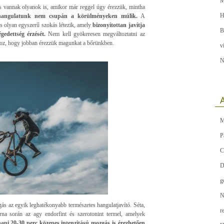
M
 vannak olyanok is, amikor már reggel úgy érezzük, mintha
H
hangulatunk nem csupán a körülményeken múlik.
A
os olyan egyszerű szokás létezik, amely
bizonyítottan javítja
B
égedettség érzését.
Nem kell gyökeresen megváltoztatni az
hoz, hogy jobban érezzük magunkat a bőrünkben.
v
N
A
M
P
C
D
g
N
ás az egyik leghatékonyabb természetes hangulatjavító. Séta,
r
rna során az agy endorfint és szerotonint termel, amelyek
pi 20-30 perc közepes intenzitású mozgás is érezhetően