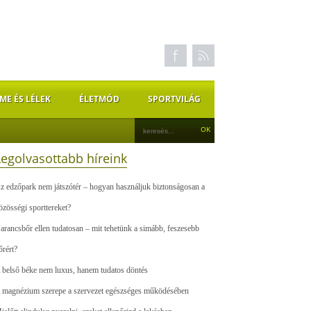
ME ÉS LÉLEK
ÉLETMÓD
SPORTVILÁG
Legolvasottabb híreink
z edzőpark nem játszótér – hogyan használjuk biztonságosan a
özösségi sporttereket?
arancsbőr ellen tudatosan – mit tehetünk a simább, feszesebb
őrért?
 belső béke nem luxus, hanem tudatos döntés
 magnézium szerepe a szervezet egészséges működésében