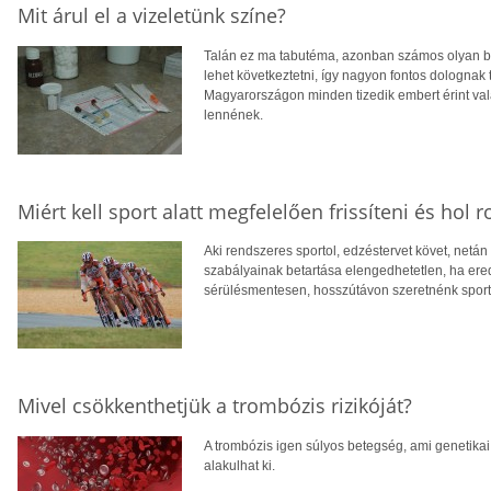
Mit árul el a vizeletünk színe?
Talán ez ma tabutéma, azonban számos olyan be
lehet következtetni, így nagyon fontos dolognak t
Magyarországon minden tizedik embert érint v
lennének.
Miért kell sport alatt megfelelően frissíteni és hol r
Aki rendszeres sportol, edzéstervet követ, netán 
szabályainak betartása elengedhetetlen, ha er
sérülésmentesen, hosszútávon szeretnénk sport
Mivel csökkenthetjük a trombózis rizikóját?
A trombózis igen súlyos betegség, ami genetikai
alakulhat ki.