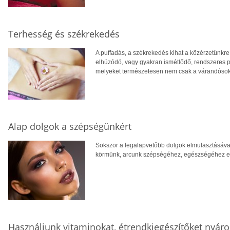
Terhesség és székrekedés
A puffadás, a székrekedés kihat a közérzetünkre,
elhúzódó, vagy gyakran ismétlődő, rendszeres 
melyeket természetesen nem csak a várandósok
Alap dolgok a szépségünkért
Sokszor a legalapvetőbb dolgok elmulasztásáva
körmünk, arcunk szépségéhez, egészségéhez el
Használjunk vitaminokat, étrendkiegészítőket nyár