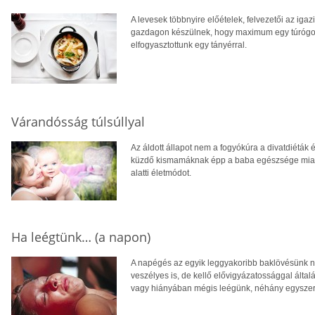
A levesek többnyire előételek, felvezetői az igazi
gazdagon készülnek, hogy maximum egy túrógomb
elfogyasztottunk egy tányérral.
Várandósság túlsúllyal
Az áldott állapot nem a fogyókúra a divatdiéták és
küzdő kismamáknak épp a baba egészsége miatt k
alatti életmódot.
Ha leégtünk… (a napon)
A napégés az egyik leggyakoribb baklövésünk ny
veszélyes is, de kellő elővigyázatossággal ált
vagy hiányában mégis leégünk, néhány egyszerű