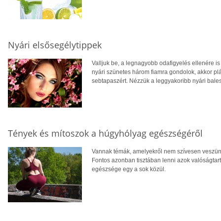
Nyári elsősegélytippek
Valljuk be, a legnagyobb odafigyelés ellenére i
nyári szünetes három fiamra gondolok, akkor plá
sebtapaszért. Nézzük a leggyakoribb nyári bales
Tények és mítoszok a húgyhólyag egészségéről
Vannak témák, amelyekről nem szívesen veszün
Fontos azonban tisztában lenni azok valóságtar
egészsége egy a sok közül.