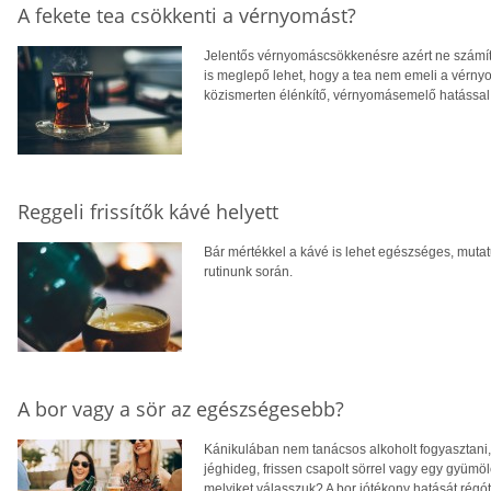
A fekete tea csökkenti a vérnyomást?
Jelentős vérnyomáscsökkenésre azért ne számíts
is meglepő lehet, hogy a tea nem emeli a vérnyo
közismerten élénkítő, vérnyomásemelő hatással 
Reggeli frissítők kávé helyett
Bár mértékkel a kávé is lehet egészséges, mutatu
rutinunk során.
A bor vagy a sör az egészségesebb?
Kánikulában nem tanácsos alkoholt fogyasztani, m
jéghideg, frissen csapolt sörrel vagy egy gyümö
melyiket válasszuk? A bor jótékony hatását régót