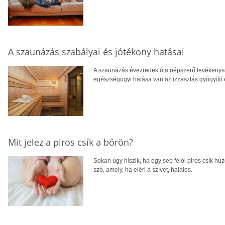
A szaunázás szabályai és jótékony hatásai
A szaunázás évezredek óta népszerű tevékenysé
egészségügyi hatása van az izzasztás gyógyító 
Mit jelez a piros csík a bőrön?
Sokan úgy hiszik, ha egy seb felől piros csík hú
szó, amely, ha eléri a szívet, halálos.