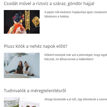
Csodát művel a rizsvíz a száraz, göndör hajjal
A japán nők kedvenc hajápolója igazi csodaszer
látványos a hatása.
Plusz kilók a nehéz napok előtt?
Nőként ismerjük már azt a jelenséget, hogy egyik
Nézzük, mi állhat ennek a hátterében!
Tudnivalók a méregtelenítésről
Ahogy közeledik a jó idő, úgy ébredezik a szervez