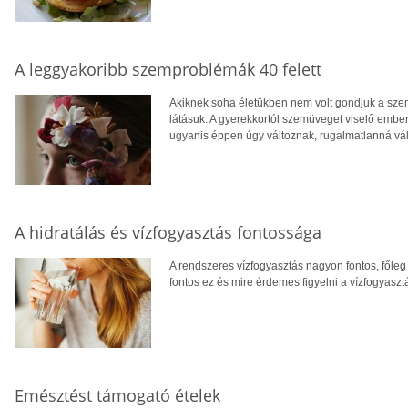
A leggyakoribb szemproblémák 40 felett
Akiknek soha életükben nem volt gondjuk a szem
látásuk. A gyerekkortól szemüveget viselő ember
ugyanis éppen úgy változnak, rugalmatlanná vál
A hidratálás és vízfogyasztás fontossága
A rendszeres vízfogyasztás nagyon fontos, főleg 
fontos ez és mire érdemes figyelni a vízfogyasztá
Emésztést támogató ételek