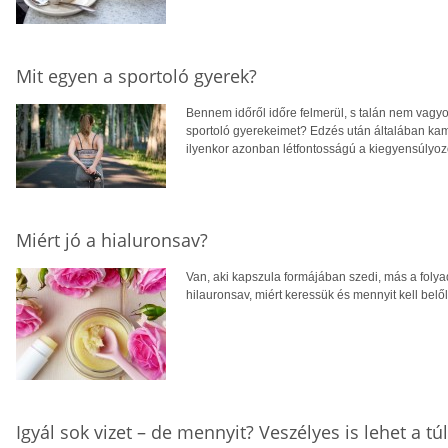
Mit egyen a sportoló gyerek?
Bennem időről időre felmerül, s talán nem vagy
sportoló gyerekeimet? Edzés után általában ka
ilyenkor azonban létfontosságú a kiegyensúlyozo
Miért jó a hialuronsav?
Van, aki kapszula formájában szedi, más a folyadé
hilauronsav, miért keressük és mennyit kell bel
Igyál sok vizet – de mennyit? Veszélyes is lehet a tú