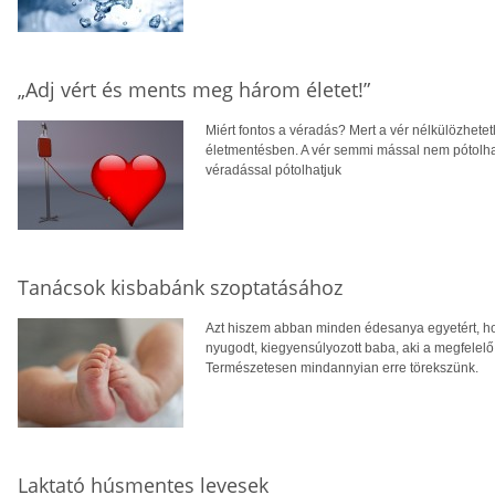
„Adj vért és ments meg három életet!”
Miért fontos a véradás? Mert a vér nélkülözhete
életmentésben. A vér semmi mással nem pótolhat
véradással pótolhatjuk
Tanácsok kisbabánk szoptatásához
Azt hiszem abban minden édesanya egyetért, ho
nyugodt, kiegyensúlyozott baba, aki a megfelel
Természetesen mindannyian erre törekszünk.
Laktató húsmentes levesek