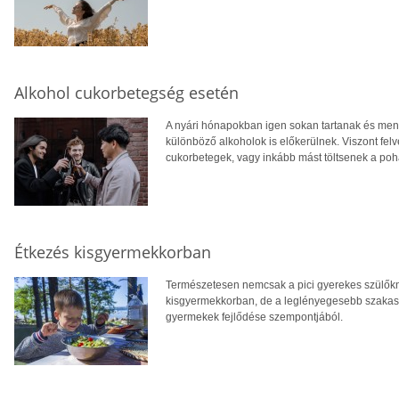
Alkohol cukorbetegség esetén
A nyári hónapokban igen sokan tartanak és mennek 
különböző alkoholok is előkerülnek. Viszont fel
cukorbetegek, vagy inkább mást töltsenek a po
Étkezés kisgyermekkorban
Természetesen nemcsak a pici gyerekes szülőkne
kisgyermekkorban, de a leglényegesebb szakasz
gyermekek fejlődése szempontjából.