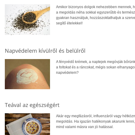
Amikor bizonyos dolgok nehezebben mennek, ha
a megoldás néha sokkal egyszerűbb és természe
gyakran használjuk, hozzászoktathatjuk a szer
segítő ételekkel!
Napvédelem kívülről és belülről
A fényvédő krémek, a naptejek megóvják bőrünket
a foltokat és a ráncokat, mégis sokan elhanyago
napvédelem?
Teával az egészségért
Akár egy megfázásról, influenzáról vagy hétközna
megoldás. Ha igazán hatékonyak akarunk lenni, a
mind valami másra van jó hatással.