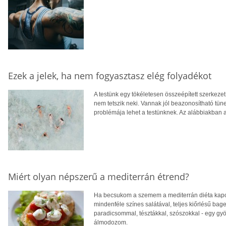
Ezek a jelek, ha nem fogyasztasz elég folyadékot
A testünk egy tökéletesen összeépített szerkezet
nem tetszik neki. Vannak jól beazonosítható tüne
problémája lehet a testünknek. Az alábbiakban a
Miért olyan népszerű a mediterrán étrend?
Ha becsukom a szemem a mediterrán diéta kapcs
mindenféle színes salátával, teljes kiőrlésű baget
paradicsommal, tésztákkal, szószokkal - egy gyön
álmodozom.