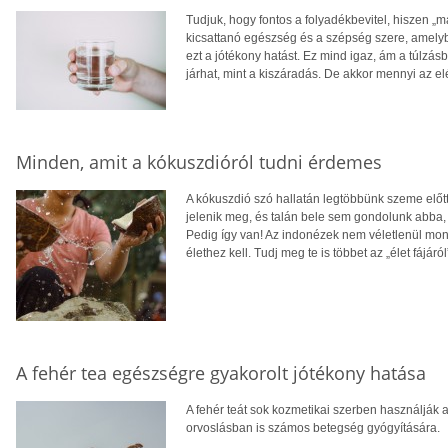
Tudjuk, hogy fontos a folyadékbevitel, hiszen „már
kicsattanó egészség és a szépség szere, amelyb
ezt a jótékony hatást. Ez mind igaz, ám a túlzás
járhat, mint a kiszáradás. De akkor mennyi az e
Minden, amit a kókuszdióról tudni érdemes
A kókuszdió szó hallatán legtöbbünk szeme előtt
jelenik meg, és talán bele sem gondolunk abba,
Pedig így van! Az indonézek nem véletlenül mo
élethez kell. Tudj meg te is többet az „élet fájá
A fehér tea egészségre gyakorolt jótékony hatása
A fehér teát sok kozmetikai szerben használják
orvoslásban is számos betegség gyógyítására.