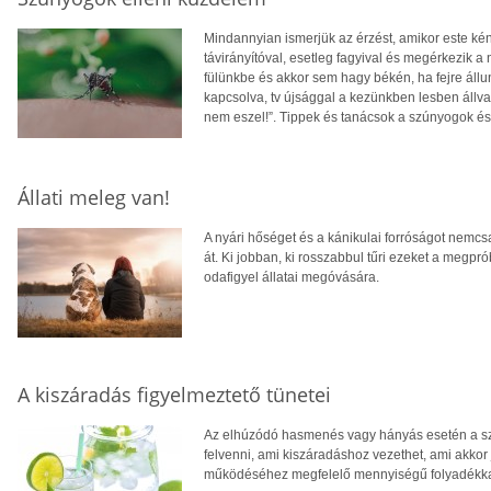
Mindannyian ismerjük az érzést, amikor este ké
távirányítóval, esetleg fagyival és megérkezik 
fülünkbe és akkor sem hagy békén, ha fejre állun
kapcsolva, tv újsággal a kezünkben lesben állva 
nem eszel!”. Tippek és tanácsok a szúnyogok és
Állati meleg van!
A nyári hőséget és a kánikulai forróságot nemc
át. Ki jobban, ki rosszabbul tűri ezeket a megprób
odafigyel állatai megóvására.
A kiszáradás figyelmeztető tünetei
Az elhúzódó hasmenés vagy hányás esetén a sze
felvenni, ami kiszáradáshoz vezethet, ami akkor 
működéséhez megfelelő mennyiségű folyadékka