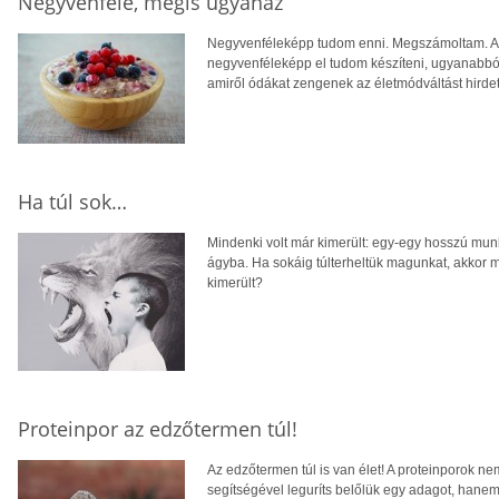
Negyvenféle, mégis ugyanaz
Negyvenféleképp tudom enni. Megszámoltam. A ke
negyvenféleképp el tudom készíteni, ugyanabból
amiről ódákat zengenek az életmódváltást hirde
Ha túl sok…
Mindenki volt már kimerült: egy-egy hosszú mun
ágyba. Ha sokáig túlterheltük magunkat, akkor m
kimerült?
Proteinpor az edzőtermen túl!
Az edzőtermen túl is van élet! A proteinporok n
segítségével leguríts belőlük egy adagot, hanem