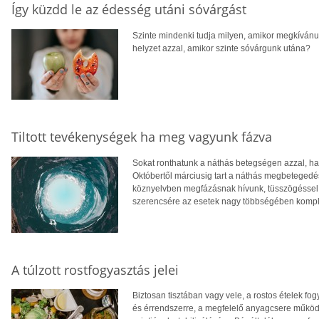
Így küzdd le az édesség utáni sóvárgást
Szinte mindenki tudja milyen, amikor megkívánu
helyzet azzal, amikor szinte sóvárgunk utána?
Tiltott tevékenységek ha meg vagyunk fázva
Sokat ronthatunk a náthás betegségen azzal, ha
Októbertől márciusig tart a náthás megbeteged
köznyelvben megfázásnak hívunk, tüsszögéssel, o
szerencsére az esetek nagy többségében komplik
A túlzott rostfogyasztás jelei
Biztosan tisztában vagy vele, a rostos ételek f
és érrendszerre, a megfelelő anyagcsere működ