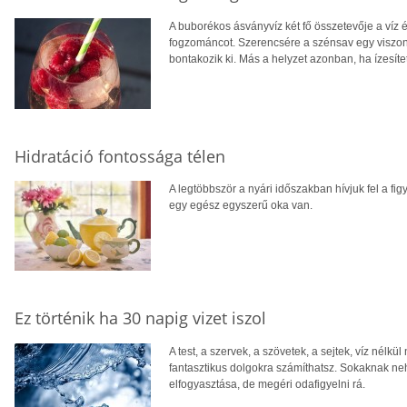
A buborékos ásványvíz két fő összetevője a víz 
fogzománcot. Szerencsére a szénsav egy viszon
bontakozik ki. Más a helyzet azonban, ha ízesítet
Hidratáció fontossága télen
A legtöbbször a nyári időszakban hívjuk fel a fi
egy egész egyszerű oka van.
Ez történik ha 30 napig vizet iszol
A test, a szervek, a szövetek, a sejtek, víz nélkü
fantasztikus dolgokra számíthatsz. Sokaknak n
elfogyasztása, de megéri odafigyelni rá.