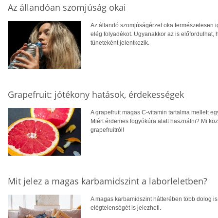
Az állandóan szomjúság okai
Az állandó szomjúságérzet oka természetesen i
elég folyadékot. Ugyanakkor az is előfordulhat
tüneteként jelentkezik.
Grapefruit: jótékony hatások, érdekességek
A grapefruit magas C-vitamin tartalma mellett eg
Miért érdemes fogyókúra alatt használni? Mi k
grapefruitról!
Mit jelez a magas karbamidszint a laborleletben?
A magas karbamidszint hátterében több dolog is
elégtelenségét is jelezheti.