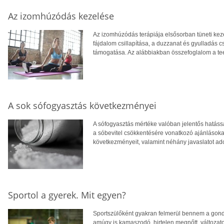
Az izomhúzódás kezelése
Az izomhúzódás terápiája elsősorban tüneti kez
fájdalom csillapítása, a duzzanat és gyulladás 
támogatása. Az alábbiakban összefoglalom a te
A sok sófogyasztás következményei
A sófogyasztás mértéke valóban jelentős hatás
a sóbevitel csökkentésére vonatkozó ajánlásokat
következményeit, valamint néhány javaslatot ad
Sportol a gyerek. Mit egyen?
Sportszülőként gyakran felmerül bennem a gond
amúgy is kamaszodó, hirtelen megnőtt, változato