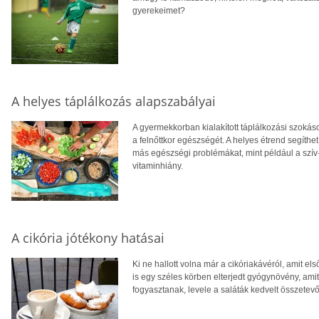
gyerekeimet?
A helyes táplálkozás alapszabályai
A gyermekkorban kialakított táplálkozási szokás
a felnőttkor egészségét. A helyes étrend segíthe
más egészségi problémákat, mint például a szív
vitaminhiány.
A cikória jótékony hatásai
Ki ne hallott volna már a cikóriakávéról, amit 
is egy széles körben elterjedt gyógynövény, amit 
fogyasztanak, levele a saláták kedvelt összetevő