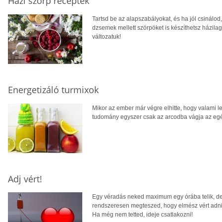
Házi szörp receptek
Tartsd be az alapszabályokat, és ha jól csinálod,
dzsemek mellett szörpöket is készíthetsz házilag
változatuk!
Energetizáló turmixok
Mikor az ember már végre elhitte, hogy valami le
tudomány egyszer csak az arcodba vágja az eg
Adj vért!
Egy véradás neked maximum egy órába telik, d
rendszeresen megteszed, hogy elmész vért adni,
Ha még nem tetted, ideje csatlakozni!