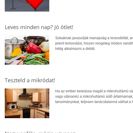
Leves minden nap? Jó ötlet!
Sokaknak javasolják manapság a levesdiétát, a
jelent lemondást, hiszen rengeteg módon variálha
hétig alkalmazni a diétát.
Teszteld a mikródat!
Ha az ember beleássa magát a mikrohullámú süt
vagy utánanéz a mikrohullámú sütő ártalmainak,
tanulmányokat, teljesen tanácstalanná válhat a h