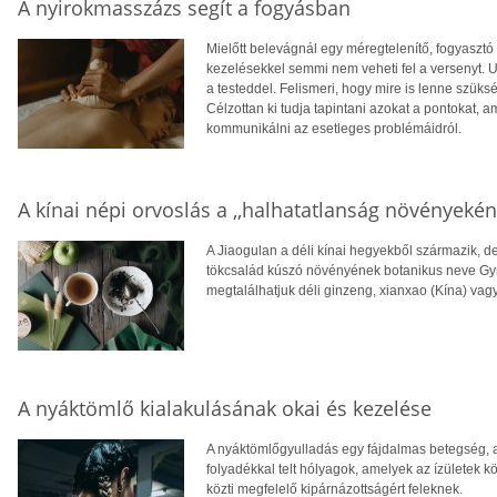
A nyirokmasszázs segít a fogyásban
Mielőtt belevágnál egy méregtelenítő, fogyasztó 
kezelésekkel semmi nem veheti fel a versenyt. 
a testeddel. Felismeri, hogy mire is lenne szüks
Célzottan ki tudja tapintani azokat a pontokat, 
kommunikálni az esetleges problémáidról.
A kínai népi orvoslás a ,,halhatatlanság növényeként
A Jiaogulan a déli kínai hegyekből származik, d
tökcsalád kúszó növényének botanikus neve Gy
megtalálhatjuk déli ginzeng, xianxao (Kína) vag
A nyáktömlő kialakulásának okai és kezelése
A nyáktömlőgyulladás egy fájdalmas betegség, a
folyadékkal telt hólyagok, amelyek az ízületek k
közti megfelelő kipárnázottságért feleknek.