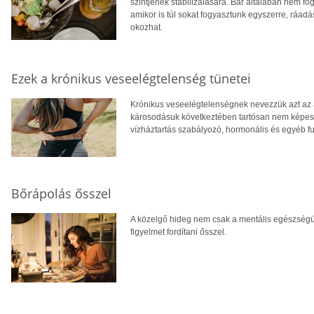
szintjének stabilizálására. Bár általában nem fo
amikor is túl sokat fogyasztunk egyszerre, ráadás
okozhat.
Ezek a krónikus veseelégtelenség tünetei
Krónikus veseelégtelenségnek nevezzük azt az á
károsodásuk következtében tartósan nem képesek
vízháztartás szabályozó, hormonális és egyéb fu
Bőrápolás ősszel
A közelgő hideg nem csak a mentális egészségün
figyelmet fordítani ősszel.