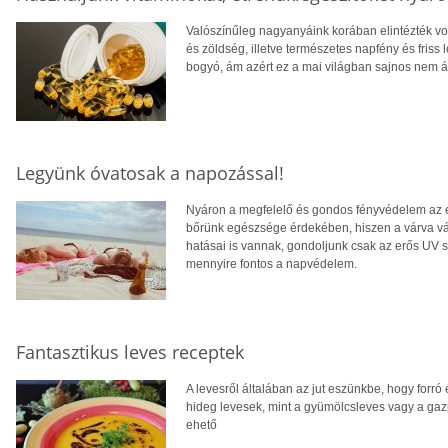
Valószínűleg nagyanyáink korában elintézték v
és zöldség, illetve természetes napfény és friss 
bogyó, ám azért ez a mai világban sajnos nem ál
Legyünk óvatosak a napozással!
Nyáron a megfelelő és gondos fényvédelem az e
bőrünk egészsége érdekében, hiszen a várva vá
hatásai is vannak, gondoljunk csak az erős UV 
mennyire fontos a napvédelem.
Fantasztikus leves receptek
A levesről általában az jut eszünkbe, hogy forró 
hideg levesek, mint a gyümölcsleves vagy a ga
ehető