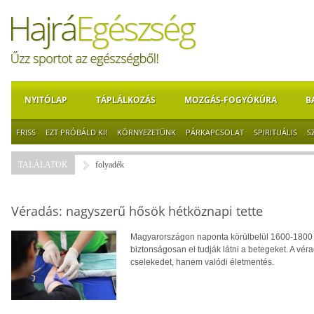
NYITÓLAP
TÁPLÁLKOZÁS
MOZGÁS-FOGYÓKÚRA
B
FRISS
EZT PRÓBÁLD KI!
KÖRNYEZETÜNK
PÁRKAPCSOLAT
SPIRITUÁLIS
S
TALÁLATOK
folyadék
Véradás: nagyszerű hősök hétköznapi tette
Magyarországon naponta körülbelül 1600-1800 
biztonságosan el tudják látni a betegeket. A vér
cselekedet, hanem valódi életmentés.