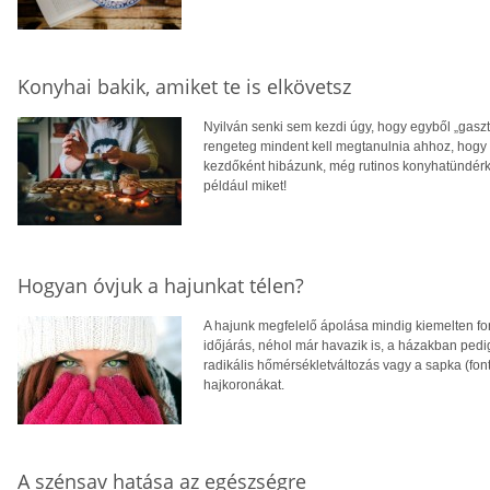
Konyhai bakik, amiket te is elkövetsz
Nyilván senki sem kezdi úgy, hogy egyből „gaszt
rengeteg mindent kell megtanulnia ahhoz, hog
kezdőként hibázunk, még rutinos konyhatündérké
például miket!
Hogyan óvjuk a hajunkat télen?
A hajunk megfelelő ápolása mindig kiemelten fonto
időjárás, néhol már havazik is, a házakban pedig
radikális hőmérsékletváltozás vagy a sapka (fo
hajkoronákat.
A szénsav hatása az egészségre