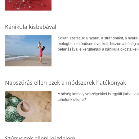
Kánikula kisbabával
Sokan szeretjük a nyarat, a strandolást, a nyara
melegben különösen óvni kell, hiszen a hőség r
betartásával elkerülhetjük a kánikula okozta ke
Napszúrás ellen ezek a módszerek hatékonyak
A hőség komoly veszélyekkel is együtt járhat, e
tehetünk ellene?
Szúnyogok elleni küzdelem