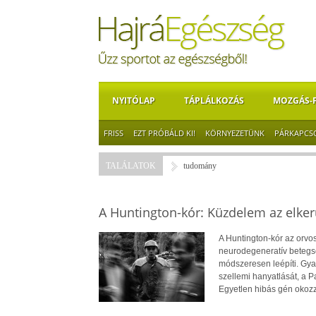
NYITÓLAP
TÁPLÁLKOZÁS
MOZGÁS-
FRISS
EZT PRÓBÁLD KI!
KÖRNYEZETÜNK
PÁRKAPCS
TALÁLATOK
tudomány
A Huntington-kór: Küzdelem az elkerü
A Huntington-kór az orvo
neurodegeneratív betegsé
módszeresen leépíti. Gya
szellemi hanyatlását, a P
Egyetlen hibás gén okozza