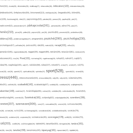
thon(111),
önbizalom(122),
óvoda(26),
öltözködés(35),
önállóság(27),
önbecsülés(36),
önbizalomhiány(28),
önismeret(113),
értékelés(44),
önfejlesztés(59),
önkifejezés(26),
öregedés(46),
öröm(69),
z(109),
őszinteség(34),
ötlet(37),
pajzsmirigy(53),
pakolás(30),
panasz(25),
paprika(28),
pár(27),
párkapcsolat(241),
radicsom(52),
páratartalom(27),
pattanás(30),
pénz(74),
piac(27),
ihenés(210),
pizza(25),
pollen(33),
popcorn(35),
por(26),
pozitív(83),
prevenció(25),
probiotikum(38),
psziché(290),
pszichológia(230),
obléma(142),
problémamegoldás(27),
program(60),
recept(131),
zichológus(67),
puffadás(34),
pulzus(45),
rák(69),
reakció(33),
reflux(31),
generáció(46),
regenerálódás(28),
reggel(39),
reggeli(89),
reklám(39),
relaxáció(81),
rendszer(24),
Rost(131),
ndszeres(41),
rizs(34),
rozmaring(24),
rugalmasság(24),
ruha(42),
rutin(47),
sajt(67),
segítség(100),
séta(107),
láta(78),
sejt(27),
sérülés(58),
siker(67),
sírás(27),
smink(37),
só(70),
sport(528),
ozat(33),
sör(26),
spenót(27),
spiritualitás(28),
spórolás(37),
sportoló(31),
strand(35),
tressz(446),
sütemény(94),
stresszkezelés(53),
stresszoldás(34),
súly(25),
súlyzó(24),
szabadidő(142),
tés(91),
sütőtök(25),
szabadság(47),
szabály(25),
szabályok(24),
szájhigiénia(24),
akember(140),
szakítás(27),
Számítógép(46),
száraz(24),
szédülés(35),
székrekedés(25),
Szem(54),
Szénhidrát(181),
emélyiség(94),
szerelem(156),
szemét(32),
szépség(52),
szépségápolás(26),
szervezet(306),
zeretet(207),
szex(27),
szexualitás(25),
szezon(34),
szilveszter(48),
szív(109),
n(28),
színek(36),
szívbetegség(32),
szocializáció(30),
szódabikarbóna(35),
szokás(79),
szorongás(178),
okások(33),
szolárium(24),
szoptatás(33),
szórakozás(45),
szőlő(25),
szülés(70),
zülő(203),
tanács(161),
szülők(25),
szűrővizsgálat(34),
tablet(44),
takarítás(50),
támogatás(36),
tápanyag(181),
tanulás(159),
ár(36),
tánc(26),
tanulmány(40),
tapasztalat(27),
táplálék(34),