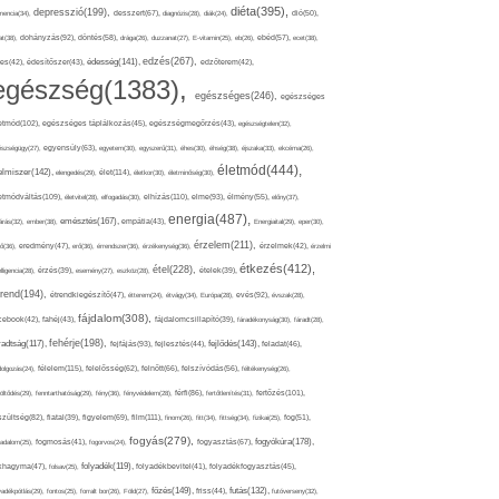
diéta(395),
depresszió(199),
mencia(34),
desszert(67),
diagnózis(28),
diák(24),
dió(50),
dohányzás(92),
at(38),
döntés(58),
drága(26),
duzzanat(27),
E-vitamin(25),
eb(26),
ebéd(57),
ecet(38),
edzés(267),
édesség(141),
es(42),
édesítőszer(43),
edzőterem(42),
egészség(1383),
egészséges(246),
egészséges
etmód(102),
egészséges táplálkozás(45),
egészségmegőrzés(43),
egészségtelen(32),
észségügy(27),
egyensúly(63),
egyetem(30),
egyszerű(31),
éhes(30),
éhség(38),
éjszaka(33),
ekcéma(26),
életmód(444),
elmiszer(142),
élet(114),
elengedés(29),
életkor(30),
életminőség(30),
etmódváltás(109),
elhízás(110),
elme(93),
életvitel(28),
elfogadás(30),
élmény(55),
előny(37),
energia(487),
emésztés(167),
árás(32),
ember(38),
empátia(43),
Energiaital(29),
eper(30),
érzelem(211),
ő(36),
eredmény(47),
erő(36),
érrendszer(36),
érzékenység(36),
érzelmek(42),
érzelmi
étkezés(412),
étel(228),
elligencia(28),
érzés(39),
esemény(27),
eszköz(28),
ételek(39),
trend(194),
evés(92),
étrendkiegészítő(47),
étterem(24),
étvágy(34),
Európa(28),
évszak(28),
fájdalom(308),
cebook(42),
fahéj(43),
fájdalomcsillapító(39),
fáradékonyság(30),
fáradt(28),
fehérje(198),
radtság(117),
fejfájás(93),
fejlődés(143),
fejlesztés(44),
feladat(46),
félelem(115),
dolgozás(24),
felelősség(62),
felnőtt(66),
felszívódás(56),
féltékenység(26),
fertőzés(101),
töltődés(29),
fenntarthatóság(29),
fény(36),
fényvédelem(28),
férfi(86),
fertőtlenítés(31),
film(111),
szültség(82),
fiatal(39),
figyelem(69),
finom(26),
fitt(34),
fittség(34),
fizikai(25),
fog(51),
fogyás(279),
fogyókúra(178),
gadalom(25),
fogmosás(41),
fogorvos(24),
fogyasztás(67),
folyadék(119),
khagyma(47),
folsav(25),
folyadékbevitel(41),
folyadékfogyasztás(45),
főzés(149),
futás(132),
yadékpótlás(29),
fontos(25),
forralt bor(26),
Föld(27),
friss(44),
futóverseny(32),