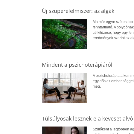
Új szuperélelmiszer: az algák
Ma már egyre szélesebb k
fenntartható. A bolygónak 
célkitűzése, hogy egy fen
eredmények szerint az al
Mindent a pszichoterápiáról
A pszichoterápia a kommu
egyidős az emberiséggel.
meg.
Túlsúlyosak lesznek-e a keveset alvó
Szülőként a legtöbben ag