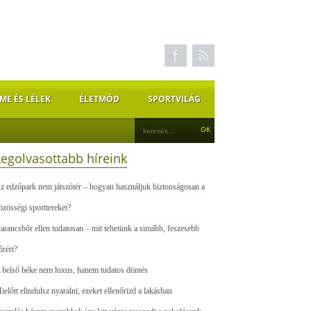
ME ÉS LÉLEK
ÉLETMÓD
SPORTVILÁG
Legolvasottabb híreink
z edzőpark nem játszótér – hogyan használjuk biztonságosan a
özösségi sporttereket?
arancsbőr ellen tudatosan – mit tehetünk a simább, feszesebb
őrért?
 belső béke nem luxus, hanem tudatos döntés
ielőtt elindulsz nyaralni, ezeket ellenőrizd a lakásban