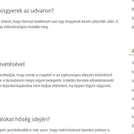
N
kisgyerek az udvaron?
R
M
 videót, hogy mennyi baktérium van egy kisgyerek kezén játszótér után. A
y mikrobiológus mutatta meg.
K
A
övetésével
T
M
lenthetjük, hogy szinte a csapból is az egészséges étkezés különböző
tte a társadalom mégis egyre betegebb. A diétás trendek elhatalmasodó
N
or fejünket kapkodva nem tudjuk eldönteni, ha éppen fogyni vágyunk,
t
A
é
M
alokat hőség idején?
Z
epén gondolkodtál-e már azon, hogy miért kívánod ilyenkor jobban a