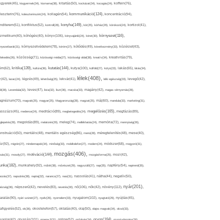
sgyerek(45),
kisgyermek(34),
kismama(38),
kitartás(50),
kockázat(34),
kocogás(24),
koffein(76),
kommunikáció(124),
koncentráció(94),
leszterin(76),
koleszterinszint(24),
kollagén(54),
konyha(149),
nditerem(51),
konfliktus(52),
kontroll(28),
kór(25),
kórház(29),
kórokozó(24),
kortizol(41),
könyv(106),
környezet(116),
zmetikum(40),
köhögés(40),
könyvajánló(24),
köret(30),
nyezetbarát(31),
környezetvédelem(78),
köröm(27),
kötődés(49),
következmény(33),
közérzet(43),
lekedés(26),
közösség(71),
közösségi média(27),
közösségi oldal(38),
kreatív(34),
kreativitás(79),
kritika(139),
kutatás(144),
kutya(100),
ém(62),
kultúra(36),
külföld(27),
kütyü(33),
lakás(65),
látás(34),
lélek(408),
z(42),
lazac(24),
légzés(49),
lehetőség(25),
lekvár(41),
lelki egészség(33),
levegő(42),
él(28),
Levendula(32),
leves(47),
lista(32),
liszt(36),
macska(33),
magány(42),
magas vérnyomás(28),
gnézium(70),
magvak(25),
magyar(25),
Magyarország(28),
magzat(25),
máj(60),
mandula(33),
marketing(31),
megelőzés(165),
sszázs(45),
medence(24),
meditáció(89),
megbetegedés(24),
megfázás(89),
glepetés(28),
megoldás(89),
melatonin(29),
meleg(74),
mellékhatás(24),
memória(72),
mennyiség(26),
nstruáció(50),
mentális(48),
mentális egészség(86),
menü(28),
méregtelenítés(48),
mese(40),
z(92),
migrén(27),
mindennapok(34),
minőség(33),
mobiltelefon(27),
modern(24),
módszer(68),
mogyoró(31),
mozgás(406),
motiváció(144),
sás(31),
mosoly(27),
mozgásforma(25),
mozi(42),
nka(182),
munkahely(92),
műtét(38),
művészet(29),
nagyszülő(27),
nap(35),
napfény(54),
napirend(35),
pozás(37),
napsütés(38),
naptej(32),
narancs(27),
nasi(31),
nassolás(41),
nátha(44),
negatív(50),
nyár(201),
nő(106),
növény(112),
hézség(36),
népszerű(42),
nevelés(83),
nevetés(30),
nők(42),
nyugalom(102),
aralás(90),
nyári szünet(27),
nyelv(26),
nyomelem(33),
nyugtató(29),
nyújtás(45),
afigyelés(52),
ok(36),
okostelefon(57),
oktatás(40),
olaj(50),
olajos magvak(34),
olcsó(33),
olvasás(101),
orvos(164),
ívaolaj(42),
omega-3(31),
online(52),
orrfolyás(24),
orvostudomány(26),