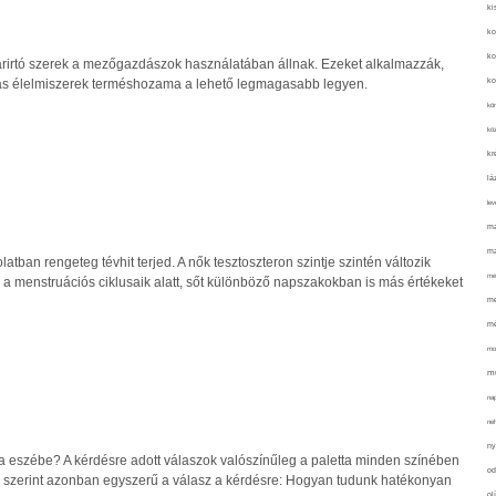
ki
ko
ko
varirtó szerek a mezőgazdászok használatában állnak. Ezeket alkalmazzák,
ko
más élelmiszerek terméshozama a lehető legmagasabb legyen.
kör
köz
kr
lá
lev
ma
ma
atban rengeteg tévhit terjed. A nők tesztoszteron szintje szintén változik
me
 a menstruációs ciklusaik alatt, sőt különböző napszakokban is más értékeket
me
mé
mo
mu
na
ne
ny
la eszébe? A kérdésre adott válaszok valószínűleg a paletta minden színében
od
 szerint azonban egyszerű a válasz a kérdésre: Hogyan tudunk hatékonyan
ol