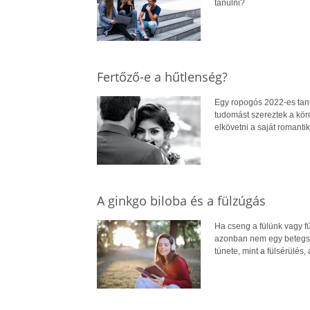
tanulni?
Fertőző-e a hűtlenség?
Egy ropogós 2022-es tanu
tudomást szereztek a kö
elkövetni a saját romanti
A ginkgo biloba és a fülzúgás
Ha cseng a fülünk vagy fü
azonban nem egy betegsé
tünete, mint a fülsérülés