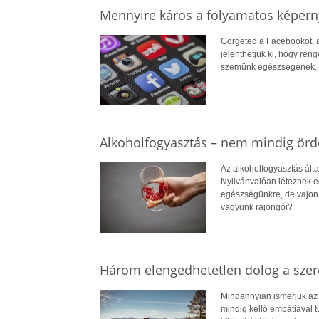
Mennyire káros a folyamatos képer
Görgeted a Facebookot, az
jelenthetjük ki, hogy ren
szemünk egészségének. De
Alkoholfogyasztás – nem mindig ördö
Az alkoholfogyasztás ált
Nyilvánvalóan léteznek e
egészségünkre, de vajon l
vagyunk rajongói?
Három elengedhetetlen dolog a szer
Mindannyian ismerjük az 
mindig kellő empátiával t