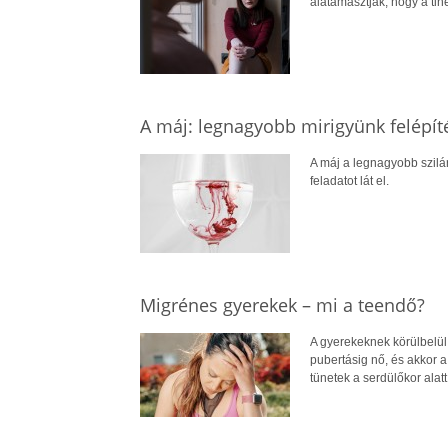
alátámasztják, hogy a tin
A máj: legnagyobb mirigyünk felépít
A máj a legnagyobb szilá
feladatot lát el.
Migrénes gyerekek – mi a teendő?
A gyerekeknek körülbelül
pubertásig nő, és akkor 
tünetek a serdülőkor alatt