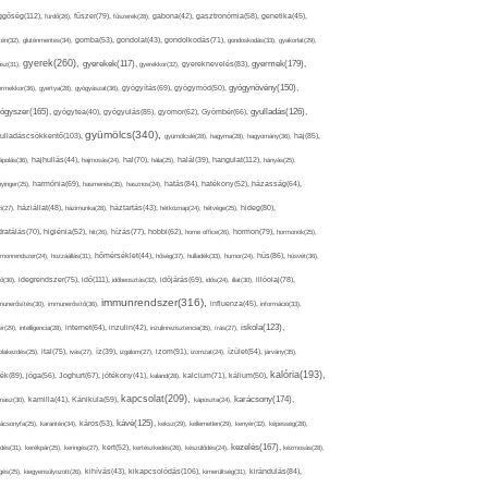
ggőség(112),
fürdő(26),
fűszer(79),
fűszerek(28),
gabona(42),
gasztronómia(58),
genetika(45),
tén(32),
gluténmentes(34),
gomba(53),
gondolat(43),
gondolkodás(71),
gondoskodás(33),
gyakorlat(29),
gyerek(260),
gyermek(179),
gyerekek(117),
ász(31),
gyerekkor(32),
gyereknevelés(83),
gyógynövény(150),
ermekkor(36),
gyertya(28),
gyógyászat(36),
gyógyítás(69),
gyógymód(50),
ógyszer(165),
gyulladás(126),
gyógytea(40),
gyógyulás(85),
gyomor(62),
Gyömbér(66),
gyümölcs(340),
ulladáscsökkentő(103),
gyümölcslé(28),
hagyma(28),
hagyomány(36),
haj(85),
hangulat(112),
ápolás(36),
hajhullás(44),
hajmosás(24),
hal(70),
hála(25),
halál(39),
hányás(25),
yinger(25),
harmónia(69),
hasmenés(35),
hasznos(24),
hatás(84),
hatékony(52),
házasság(64),
i(27),
háziállat(48),
házimunka(28),
háztartás(43),
hétköznap(24),
hétvége(25),
hideg(80),
dratálás(70),
higiénia(52),
hit(26),
hízás(77),
hobbi(62),
home office(26),
hormon(79),
hormonok(25),
rmonrendszer(24),
hozzáállás(31),
hőmérséklet(44),
hőség(37),
hulladék(33),
humor(24),
hús(86),
húsvét(36),
idő(111),
ő(30),
idegrendszer(75),
időbeosztás(32),
időjárás(69),
idős(24),
illat(30),
illóolaj(78),
immunrendszer(316),
munerősítés(30),
immunerősítő(36),
influenza(45),
információ(33),
iskola(123),
er(29),
intelligencia(28),
internet(64),
inzulin(42),
inzulinrezisztencia(35),
írás(27),
olakezdés(25),
ital(75),
ivás(27),
íz(39),
izgalom(27),
izom(91),
izomzat(24),
ízület(54),
járvány(35),
kalória(193),
ték(89),
jóga(56),
Joghurt(67),
jótékony(41),
kaland(28),
kalcium(71),
kálium(50),
kapcsolat(209),
karácsony(174),
masz(30),
kamilla(41),
Kánikula(59),
káposzta(24),
kávé(125),
ácsonyfa(25),
karantén(34),
káros(53),
keksz(29),
kellemetlen(29),
kenyér(32),
képesség(28),
kezelés(167),
dés(31),
kerékpár(25),
keringés(27),
kert(52),
kertészkedés(26),
készülődés(24),
kézmosás(28),
kikapcsolódás(106),
gés(25),
kiegyensúlyozott(26),
kihívás(43),
kimerültség(31),
kirándulás(84),