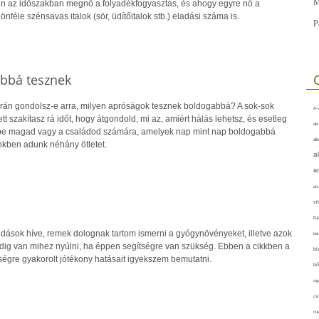
M
en az időszakban megnő a folyadékfogyasztás, és ahogy egyre nő a
nféle szénsavas italok (sör, üdítőitalok stb.) eladási száma is.
P
bbá tesznek
rán gondolsz-e arra, milyen apróságok tesznek boldogabbá? A sok-sok
A-v
t szakítasz rá időt, hogy átgondold, mi az, amiért hálás lehetsz, és esetleg
akt
be magad vagy a családod számára, amelyek nap mint nap boldogabbá
áll
kben adunk néhány ötletet.
a
a
arc
vi
ba
dások híve, remek dolognak tartom ismerni a gyógynövényeket, illetve azok
bet
indig van mihez nyúlni, ha éppen segítségre van szükség. Ebben a cikkben a
bi
gre gyakorolt jótékony hatásait igyekszem bemutatni.
bő
cig
csí
cuk