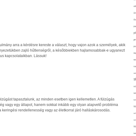
ot
ön
ős
pa
p
pr
lmány arra a kérdésre kereste a választ, hogy vajon azok a személyek, akik
ps
rnyezetükben zajló hűtlenségről, a későbbiekben hajlamosabbak-e ugyanezt
re
kus kapcsolataikban. Lássuk!
re
sa
sor
s
sü
sz
lzúgást tapasztalunk, az minden esetben igen kellemetlen. A fülzúgás
sz
g vagy egy állapot, hanem sokkal inkább egy olyan alapvető probléma
s
, a keringési rendellenesség vagy az életkorral járó halláskárosodás.
szí
sz
s
tan