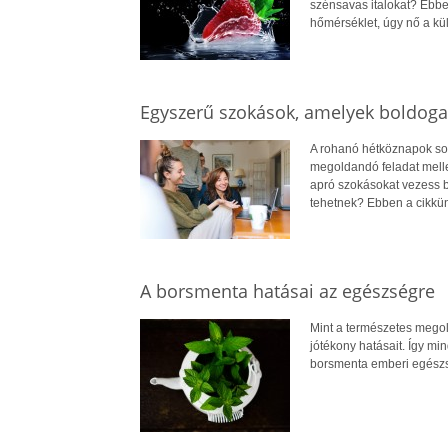
szénsavas italokat? Ebb
hőmérséklet, úgy nő a külö
Egyszerű szokások, amelyek boldoga
A rohanó hétköznapok so
megoldandó feladat mellet
apró szokásokat vezess 
tehetnek? Ebben a cikkün
A borsmenta hatásai az egészségre
Mint a természetes megol
jótékony hatásait. Így m
borsmenta emberi egészsé