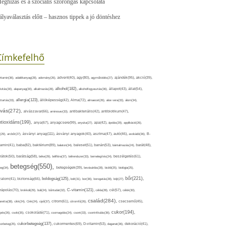
eghízás és a szociális szorongás kapcsolata
ályaválasztás előtt – hasznos tippek a jó döntéshez
Címkefelhő
ajándék(95),
itamin(36),
adalékanyag(28),
adomány(26),
advent(40),
agy(80),
agyműködés(27),
akció(39),
alkohol(182),
ivitás(30),
alapanyag(30),
alkalmazás(28),
alkoholfogyasztás(36),
állapot(43),
állat(54),
allergia(123),
attartás(33),
állóképesség(42),
Alma(72),
almaecet(26),
aloe vera(33),
álom(34),
lvás(272),
alvászavar(66),
aminosav(33),
antibakteriális(42),
antibiotikum(47),
ntioxidáns(199),
anyagcsere(99),
anya(67),
anyuka(27),
apa(42),
ápolás(29),
applikáció(26),
ásványi anyag(111),
(29),
arcbőr(27),
ásványi anyagok(40),
asztma(47),
autó(46),
avokádó(36),
B-
tamin(41),
baba(82),
baktérium(89),
balaton(34),
baleset(51),
banán(53),
bántalmazás(24),
barát(48),
rátok(50),
barátság(58),
béke(29),
bélflóra(37),
bélrendszer(33),
bemelegítés(24),
beszélgetés(61),
betegség(550),
eg(34),
betegségek(39),
bevásárlás(28),
bicikli(25),
biológia(25),
bőr(221),
boldogság(125),
zalom(41),
biztonság(66),
bolt(31),
bor(36),
borogatás(28),
böjt(27),
C-vitamin(121),
rápolás(70),
brokkoli(29),
buli(24),
bűntudat(32),
cékla(28),
cél(57),
célok(30),
család(284),
aretta(38),
cikk(24),
Cink(24),
cipő(37),
citrom(61),
citromfű(26),
csecsemő(45),
cukor(194),
pés(26),
csoki(35),
csokoládé(71),
csomagolás(24),
csont(33),
csontritkulás(36),
cukorbetegség(137),
orbeteg(25),
cukormentes(69),
D-vitamin(53),
daganat(36),
dekoráció(41),