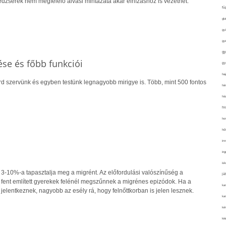
édzserek nem megfelelő alvási mintázata akár elhízáshoz is vezethet.
fü
glu
gy
gy
gy
ése és főbb funkciói
gy
haj
rd szervünk és egyben testünk legnagyobb mirigye is. Több, mint 500 fontos
hán
ház
hi
ho
hűt
im
ing
isk
 3-10%-a tapasztalja meg a migrént. Az előfordulási valószínűség a
já
a fent említett gyerekek felénél megszűnnek a migrénes epizódok. Ha a
ka
 jelentkeznek, nagyobb az esély rá, hogy felnőttkorban is jelen lesznek.
kar
kér
kié