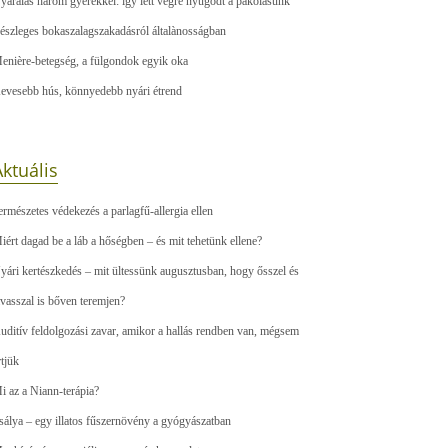
yaralás három gyerekkel: így lett végre nyugodt a pakolásunk
észleges bokaszalagszakadásról általànosságban
enière-betegség, a fülgondok egyik oka
evesebb hús, könnyedebb nyári étrend
ktuális
ermészetes védekezés a parlagfű-allergia ellen
iért dagad be a láb a hőségben – és mit tehetünk ellene?
yári kertészkedés – mit ültessünk augusztusban, hogy ősszel és
avasszal is bőven teremjen?
uditív feldolgozási zavar, amikor a hallás rendben van, mégsem
rtjük
i az a Niann-terápia?
sálya – egy illatos fűszernövény a gyógyászatban