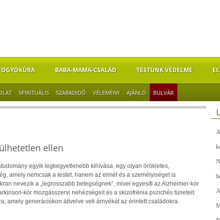
FOGYÓKÚRA
BABA-MAMA-CSALÁD
TESTÜNK VÉDELME
EL
OLAT
SPIRITUÁLIS
SZABADIDŐ
VÉLEMÉNY
AJÁNLÓ
BULVÁR
A
lhetetlen ellen
k
N
studomány egyik legkegyetlenebb kihívása, egy olyan örökletes,
g, amely nemcsak a testet, hanem az elmét és a személyiséget is
b
kran nevezik a „legrosszabb betegségnek”, mivel egyesíti az Alzheimer-kór
A
arkinson-kór mozgásszervi nehézségeit és a skizofrénia pszichés tüneteit.
, amely generációkon átívelve veti árnyékát az érintett családokra.
M