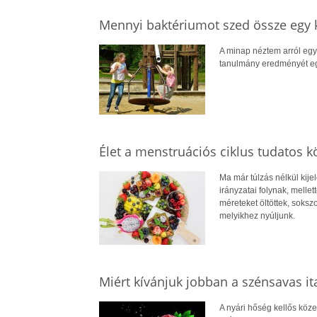
Mennyi baktériumot szed össze egy 
A minap néztem arról egy
tanulmány eredményét eg
Élet a menstruációs ciklus tudatos k
Ma már túlzás nélkül kije
irányzatai folynak, melle
méreteket öltöttek, soksz
melyikhez nyúljunk.
Miért kívánjuk jobban a szénsavas it
A nyári hőség kellős köz