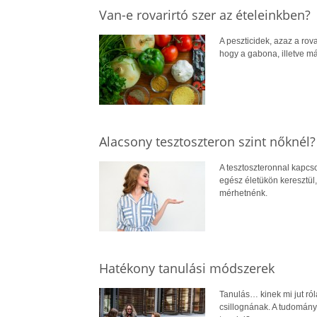
Van-e rovarirtó szer az ételeinkben?
A peszticidek, azaz a ro
hogy a gabona, illetve 
Alacsony tesztoszteron szint nőknél?
A tesztoszteronnal kapcsol
egész életükön keresztül,
mérhetnénk.
Hatékony tanulási módszerek
Tanulás… kinek mi jut ró
csillognának. A tudomány