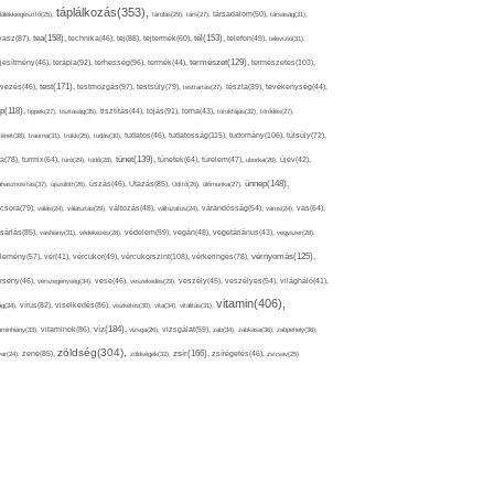
táplálkozás(353),
lálékkiegészítő(25),
tárolás(29),
társ(27),
társadalom(50),
társaság(31),
tea(158),
tél(153),
vasz(87),
technika(46),
tej(88),
tejtermék(60),
telefon(49),
televízió(31),
terápia(92),
terhesség(96),
természet(129),
természetes(103),
ljesítmény(46),
termék(44),
test(171),
testmozgás(97),
rvezés(46),
testsúly(79),
testtartás(27),
tészta(39),
tevékenység(44),
pp(118),
tippek(27),
tisztaság(35),
tisztítás(44),
tojás(91),
torna(43),
torokfájás(32),
törődés(27),
tudatosság(115),
tudomány(106),
ténet(38),
trauma(31),
trükk(25),
tudás(30),
tudatos(46),
túlsúly(72),
tünet(139),
ra(78),
turmix(64),
túró(29),
tüdő(28),
tünetek(64),
türelem(47),
uborka(26),
újév(42),
ünnep(148),
ahasznosítás(37),
újszülött(26),
úszás(46),
Utazás(85),
Üdítő(26),
ülőmunka(27),
csora(79),
válás(24),
választás(29),
változás(48),
változatos(24),
várandósság(54),
város(24),
vas(64),
sárlás(85),
vashiány(31),
védekezés(28),
védelem(59),
vegán(48),
vegetáriánus(43),
vegyszer(28),
vércukorszint(108),
vérnyomás(125),
lemény(57),
vér(41),
vércukor(49),
vérkeringés(78),
rseny(46),
vérszegénység(34),
vese(46),
veszekedés(29),
veszély(45),
veszélyes(54),
világháló(41),
vitamin(406),
ág(34),
vírus(82),
viselkedés(86),
viszketés(30),
vita(34),
vitalitás(31),
víz(184),
aminhiány(33),
vitaminok(86),
vizsga(26),
vizsgálat(59),
zab(34),
zabkása(36),
zabpehely(36),
zöldség(304),
zsír(166),
ar(24),
zene(85),
zöldségek(32),
zsírégetés(46),
zsírsav(25)