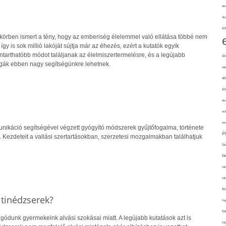
de
div
éd
örben ismert a tény, hogy az emberiség élelemmel való ellátása többé nem
így is sok millió lakóját sújtja már az éhezés, ezért a kutatók egyik
ntarthatóbb módot találjanak az élelmiszertermelésre, és a legújabb
él
gák ebben nagy segítségünkre lehetnek.
eg
él
él
elv
erd
int
nikáció segítségével végzett gyógyító módszerek gyűjtőfogalma, története
é
 Kezdeteit a vallási szertartásokban, szerzetesi mozgalmakban találhatjuk
fa
fá
fel
fel
fe
 tinédzserek?
fo
fo
gódunk gyermekeink alvási szokásai miatt. A legújabb kutatások azt is
fol