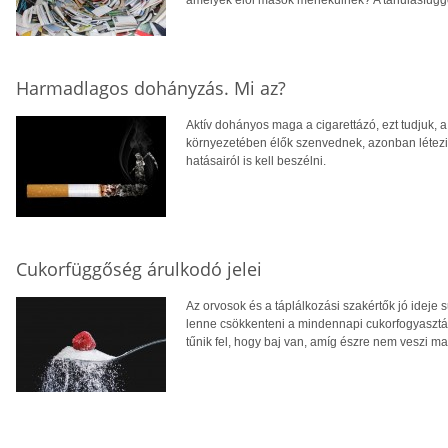
amelyek elől mások menekülnek? A tanulásfüggő
Harmadlagos dohányzás. Mi az?
Aktív dohányos maga a cigarettázó, ezt tudjuk,
környezetében élők szenvednek, azonban létezi
hatásairól is kell beszélni.
Cukorfüggőség árulkodó jelei
Az orvosok és a táplálkozási szakértők jó ideje
lenne csökkenteni a mindennapi cukorfogyaszt
tűnik fel, hogy baj van, amíg észre nem veszi m