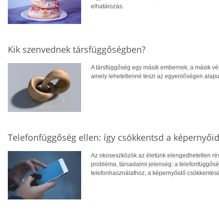
elhatározás.
Kik szenvednek társfüggőségben?
A társfüggőség egy másik embernek, a másik vé
amely lehetetlenné teszi az egyenlőségen alapul
Telefonfüggőség ellen: így csökkentsd a képernyői
Az okoseszközök az életünk elengedhetetlen rész
probléma, társadalmi jelenség: a telefonfüggősé
telefonhasználathoz, a képernyőidő csökkentés