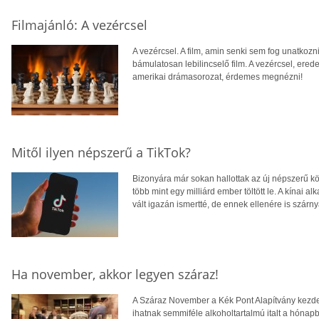
Filmajánló: A vezércsel
A vezércsel. A film, amin senki sem fog unatkozni
bámulatosan lebilincselő film. A vezércsel, ered
amerikai drámasorozat, érdemes megnézni!
Mitől ilyen népszerű a TikTok?
Bizonyára már sokan hallottak az új népszerű kö
több mint egy milliárd ember töltött le. A kínai
vált igazán ismertté, de ennek ellenére is szárnya
Ha november, akkor legyen száraz!
A Száraz November a Kék Pont Alapítvány kezd
ihatnak semmiféle alkoholtartalmú italt a hóna