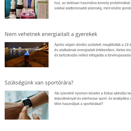
hoz, az tartósan használva komoly problémákat o
sokkal alattomosabb jelenség, mint elsőre gond
Nem vehetnek energiaitalt a gyerekek
Április végén döntés született: megtiltották a 18 
év alattiaknak energiaitalt értékesíteni, illetve 
és tartózkodás nélkül elfogadta a törvényjavaslat
Szükségünk van sportórára?
Aki szeretné nyomon követni a fizikai aktivitás 
teljesítményét és elérhesse sport- és testépítési 
Mire használjuk a sportórákat?