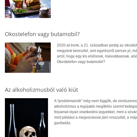
Okostelefon vagy butamobil?
2020-at írunk, a 21. században pedig az okosküt
megyünk keresztül, ami egyrészről persze jó, más
arról, hogy egy kis elsősnek, másodikasnak, al
Okostelefon vagy butamobil?
Az alkoholizmusból való kiút
A "problémaivók" még nem függők, de rendszerese
alkoholizmus a legújabb megítélés szerint betegs
folyamat olyan viselkedési jegyekkel, mint a sóvá
mint például a megvonással járó rosszullét, a má
gyulladás.