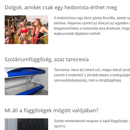
Dolgok, amiket csak egy hedonista érthet meg
A hedonizmus egy ókori görög filozófia, amely s
elérése. Alapelve szerint az élvezet az egyetle
leegyszerűsítve a hedonista arra törekszik, hogy 
legkevesebb fájdalom mellett
Szoláriumfüggőség, azaz tanorexia
Tanorexia. Nem túl ismert szó, mégis létező pro
szerint 4 emberből 1 érintett ebben a betegségb
szenvedélybetegség, mint a drogfüggőség.
Mi áll a függőségek mögött valójában?
Szinte mindenkinek megvan a saját függősége, a
sport is.