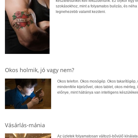
késztetésünket kell leküzdenünk. Ez olykor egy é
szokásokhoz, mint a folyamatos bulizás, és néh
legnehezebb valamit kezdeni.
Okos holmik, jó vagy nem?
Okos telefon. Okos mosógép. Okos takarítógép, 
mindenféle kijelzővel, okos tablet, okos mérleg,
előnye, mint hátránya van intelligens készüléke
Vásárlás-mánia
Az üzletek folyamatosan változó-bővülő kínálat