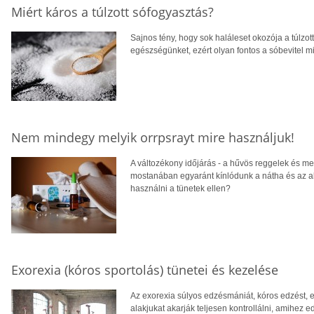
Miért káros a túlzott sófogyasztás?
Sajnos tény, hogy sok haláleset okozója a túlzot
egészségünket, ezért olyan fontos a sóbevitel m
Nem mindegy melyik orrpsrayt mire használjuk!
A változékony időjárás - a hűvös reggelek és m
mostanában egyaránt kínlódunk a nátha és az al
használni a tünetek ellen?
Exorexia (kóros sportolás) tünetei és kezelése
Az exorexia súlyos edzésmániát, kóros edzést, egy
alakjukat akarják teljesen kontrollálni, amihez