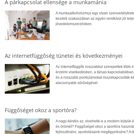
A párkapcsolat ellensége a munkamánia
A munkaalkoholizmus egy olyan szenvedélybeteg
kezdeti szakaszában az egyén rendkívül jól teljes
jövedelemszerzésben.
Az internetfüggőség tünetei és következményei
Az internetfüggők rosszabbul szerepeltek több 
érzelmi viselkedésben, a társas kapcsolatokba
és a rosszabb pontszámokat összekapcsolták két
alacsonyabb sűrűségével.
Függőséget okoz a sportóra?
A nagy kérdés az, elvehetik-e a modern kütyük 
és örömét? Függőséget okoz a sportóra használ
fejlesztésére, sportolásaink megfigyelésére? A l