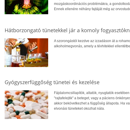
mozgáskoordinációs problémákra, a gondolkodá
Ennek ellenére néhány fajtáját még az orvostudom
Hátborzongató tünetekkel jár a komoly fogyasztók
A szorongástól kezdve az izzadáson át a rohamo
alkoholmegvonás, amely a tévhitekkel ellentétb
Gyógyszerfüggőség tünetei és kezelése
Fájdalomcsillapítók, altatók, nyugtatók esetébe
"rajtafelejtik" a beteget, vagy a páciens önkény
akkor bekövetkezhet a függőség állapota. Ha va
elvonási tüneteket okozhat nála.