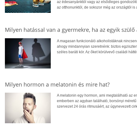
az édesanyánktól vagy az elsődleges gondozótól,
az otthonunktól, de sokszor még az országtól is 
Milyen hatással van a gyermekre, ha az egyik szülő 
A magasan funkcionáló alkoholistáknak nincsen
ahogy mindannyian szeretnénk: biztos egziszten
széles baráti kör. Az őket körülvevő családi hátté
Milyen hormon a melatonin és mire hat?
A melatonin egy hormon, ami megtalálható az e
emberben az agyban található, borsónyi méretű 
szervezet 24 órás ritmusáért, az úgynevezett cirk