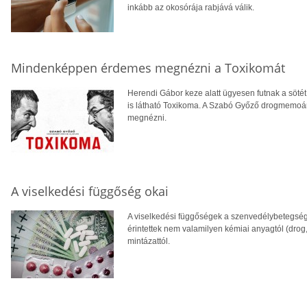
inkább az okosórája rabjává válik.
Mindenképpen érdemes megnézni a Toxikomát
Herendi Gábor keze alatt ügyesen futnak a sötét
is látható Toxikoma. A Szabó Győző drogmemoár
megnézni.
A viselkedési függőség okai
A viselkedési függőségek a szenvedélybetegsége
érintettek nem valamilyen kémiai anyagtól (drog
mintázattól.