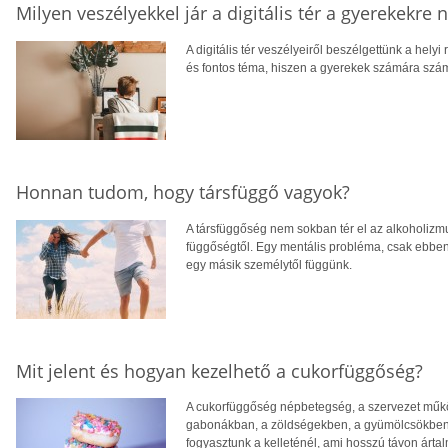
Milyen veszélyekkel jár a digitális tér a gyerekekre 
A digitális tér veszélyeiről beszélgettünk a hel
és fontos téma, hiszen a gyerekek számára szá
Honnan tudom, hogy társfüggő vagyok?
A társfüggőség nem sokban tér el az alkoholizm
függőségtől. Egy mentális probléma, csak ebben
egy másik személytől függünk.
Mit jelent és hogyan kezelhető a cukorfüggőség?
A cukorfüggőség népbetegség, a szervezet mű
gabonákban, a zöldségekben, a gyümölcsökben, v
fogyasztunk a kelleténél, ami hosszú távon árta