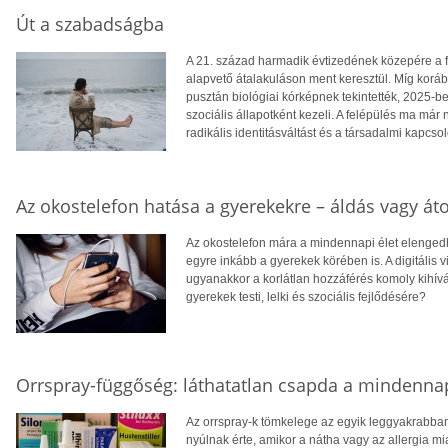
Út a szabadságba
A 21. század harmadik évtizedének közepére a 
alapvető átalakuláson ment keresztül. Míg kor
pusztán biológiai kórképnek tekintették, 2025-
szociális állapotként kezeli. A felépülés ma má
radikális identitásváltást és a társadalmi kapcs
Az okostelefon hatása a gyerekekre – áldás vagy áto
Az okostelefon mára a mindennapi élet elengedh
egyre inkább a gyerekek körében is. A digitális 
ugyanakkor a korlátlan hozzáférés komoly kihívá
gyerekek testi, lelki és szociális fejlődésére?
Orrspray-függőség: láthatatlan csapda a mindenn
Az orrspray-k tömkelege az egyik leggyakrabban
nyúlnak érte, amikor a nátha vagy az allergia m