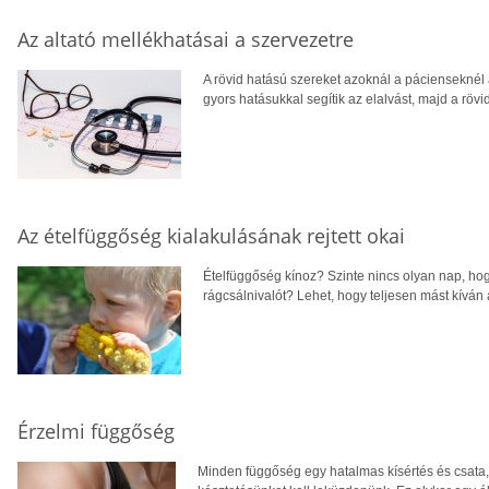
Az altató mellékhatásai a szervezetre
A rövid hatású szereket azoknál a pácienseknél
gyors hatásukkal segítik az elalvást, majd a r
Az ételfüggőség kialakulásának rejtett okai
Ételfüggőség kínoz? Szinte nincs olyan nap, hogy
rágcsálnivalót? Lehet, hogy teljesen mást kíván
Érzelmi függőség
Minden függőség egy hatalmas kísértés és csat