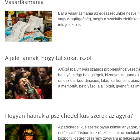
Vásárlásmánia
Bár a vásárlásmánia az egészségünkre nézve ne
vagy drogfüggőség, mégis a szociális életünket n
intő jelekre is.
A jelei annak, hogy túl sokat iszol
A túlzásba vitt ivás számos problémához vezethe
hasnyálmirigy-betegségek, bizonyos daganatok é
emésztési, koordinációs, látás- és koncentrációz
a memóriát, befolyásolja a libidót, gyengíti az 
Hogyan hatnak a pszichedelikus szerek az agyra?
A pszichedelikus szerek olyan kémiai anyagok,
érzékcsalódásban lesz részünk: hallucinációkat 
központi idegrendszerünk zavarára is felkészül