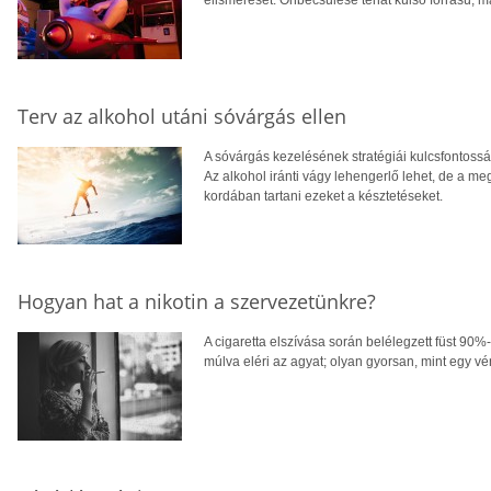
elismerését. Önbecsülése tehát külső forrású, má
Terv az alkohol utáni sóvárgás ellen
A sóvárgás kezelésének stratégiái kulcsfontossá
Az alkohol iránti vágy lehengerlő lehet, de a m
kordában tartani ezeket a késztetéseket.
Hogyan hat a nikotin a szervezetünkre?
A cigaretta elszívása során belélegzett füst 90%
múlva eléri az agyat; olyan gyorsan, mint egy vé