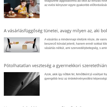
világszerte aggodalomra ad okot az elhízás növ
az evési kényszer egyre gyakoribb előfordulásáv
A vásárlásfüggőség tünetei, avagy milyen az, aki bo
A vásárlás a mindennapi életünk része, de vanna
beszerző körutat jelenti, hanem ennél sokkal tö
vásárlás nélkül, ami szenvedélybetegség, s ami
Pótolhatatlan veszteség a gyermekkori szeretethián
Azok, akik így nőttek fel, felnőttként jó eséllye
gyengébb lesz az érdekérvényesítési képességük