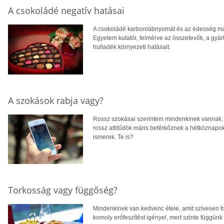
A csokoládé negatív hatásai
A csokoládé karbonlábnyomát és az édesség más
Egyetem kutatói, felmérve az összetevők, a gyárt
hulladék környezeti hatásait.
A szokások rabja vagy?
Rossz szokásai szerintem mindenkinek vannak. A
rossz attitűdök máris beférkőznek a hétköznap
ismerek. Te is?
Torkosság vagy függőség?
Mindenkinek van kedvenc étele, amit szívesen 
komoly erőfeszítést igényel, mert szinte függünk 