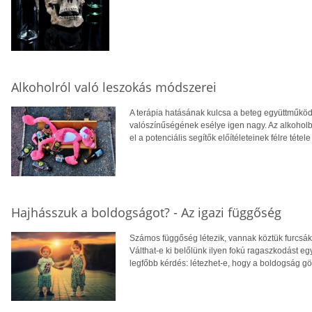
Alkoholról való leszokás módszerei
A terápia hatásának kulcsa a beteg együttműkö
valószínűségének esélye igen nagy. Az alkoholb
el a potenciális segítők előítéleteinek félre tétele
Hajhásszuk a boldogságot? - Az igazi függőség
Számos függőség létezik, vannak köztük furcsák
Válthat-e ki belőlünk ilyen fokú ragaszkodást e
legfőbb kérdés: létezhet-e, hogy a boldogság gö