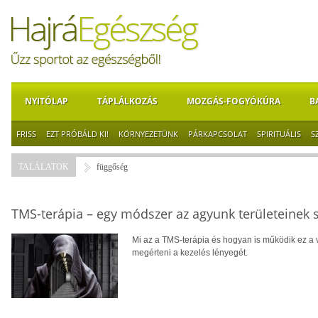
NYITÓLAP
TÁPLÁLKOZÁS
MOZGÁS-FOGYÓKÚRA
B
FRISS
EZT PRÓBÁLD KI!
KÖRNYEZETÜNK
PÁRKAPCSOLAT
SPIRITUÁLIS
S
TALÁLATOK
függőség
TMS-terápia – egy módszer az agyunk területeinek 
Mi az a TMS-terápia és hogyan is működik ez a 
megérteni a kezelés lényegét.