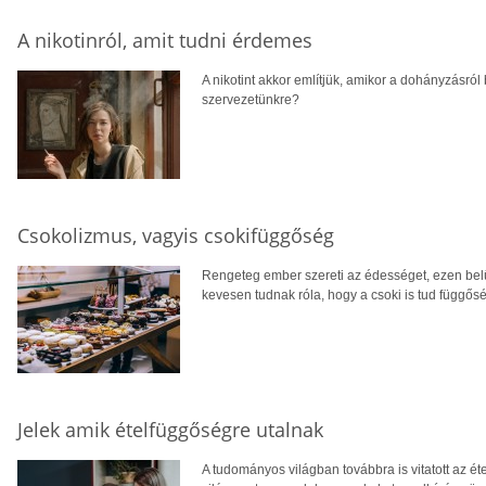
A nikotinról, amit tudni érdemes
A nikotint akkor említjük, amikor a dohányzásról
szervezetünkre?
Csokolizmus, vagyis csokifüggőség
Rengeteg ember szereti az édességet, ezen bel
kevesen tudnak róla, hogy a csoki is tud függősé
Jelek amik ételfüggőségre utalnak
A tudományos világban továbbra is vitatott az é