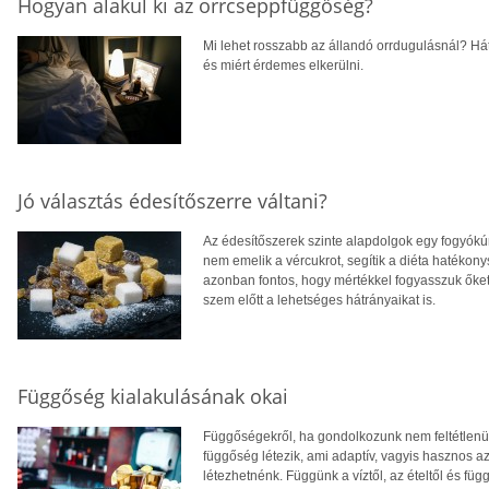
Hogyan alakul ki az orrcseppfüggőség?
Mi lehet rosszabb az állandó orrdugulásnál? Hát
és miért érdemes elkerülni.
Jó választás édesítőszerre váltani?
Az édesítőszerek szinte alapdolgok egy fogyókúr
nem emelik a vércukrot, segítik a diéta hatéko
azonban fontos, hogy mértékkel fogyasszuk őket, 
szem előtt a lehetséges hátrányaikat is.
Függőség kialakulásának okai
Függőségekről, ha gondolkozunk nem feltétlenül 
függőség létezik, ami adaptív, vagyis hasznos 
létezhetnénk. Függünk a víztől, az ételtől és füg