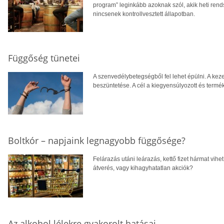
program” leginkább azoknak szól, akik heti ren
nincsenek kontrollvesztett állapotban.
Függőség tünetei
A szenvedélybetegségből fel lehet épülni. A keze
beszüntetése. A cél a kiegyensúlyozott és termék
Boltkór – napjaink legnagyobb függősége?
Felárazás utáni leárazás, kettő fizet hármat vih
átverés, vagy kihagyhatatlan akciók?
Az alkohol lélekre gyakorolt hatásai