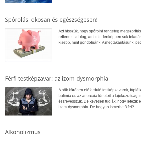
Spórolás, okosan és egészségesen!
Azt hisszük, hogy spórolni rengeteg megszorítás
rettenetes dolog, ami mindenképpen sok feladás
kisebb, mint gondolnánk. A megtakarításunk, pedi
Férfi testképzavar: az izom-dysmorphia
A nők körében előforduló testképzavarok, táplál
bulimia és az anorexia tüneteit a tájékozotts
észrevesszük. De kevesen tudják, hogy létezik e
izom-dysmorphia. De hogyan ismerhető fel?
Alkoholizmus