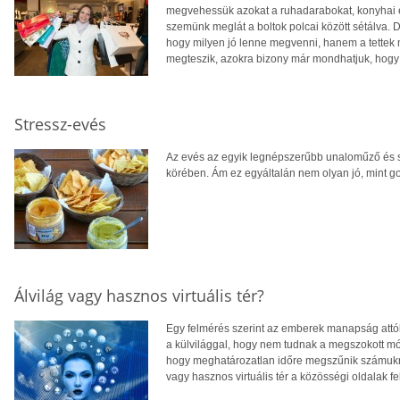
megvehessük azokat a ruhadarabokat, konyhai es
szemünk meglát a boltok polcai között sétálva. 
hogy milyen jó lenne megvenni, hanem a tettek m
megteszik, azokra bizony már mondhatjuk, hogy
Stressz-evés
Az evés az egyik legnépszerűbb unaloműző és s
körében. Ám ez egyáltalán nem olyan jó, mint g
Álvilág vagy hasznos virtuális tér?
Egy felmérés szerint az emberek manapság attó
a külvilággal, hogy nem tudnak a megszokott mó
hogy meghatározatlan időre megszűnik számukra 
vagy hasznos virtuális tér a közösségi oldalak fe