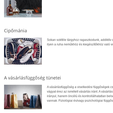
Cipőmánia
Sokan sokféle tárgyhoz ragaszkodunk, addiktív 
ilyen a ruha neműkhöz és kiegészítőkhöz való v
A vásárlásfüggőség tünetei
A vásárlásfüggőség a viselkedési függőségek cso
vágyat érez az ismételt vásárlás iránt. A vásárl
irányul, hanem öncélú és kontrollálhatatlan bels
vannak. Fiziológiai és/vagy pszichológiai függős