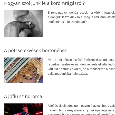
Hogyan szokjunk le a körömrágásról?
Bizony nagyon nehéz leszokni a körömrágásról,
eldöntjük, leszokunk róla, meg is kell tenni az e
segíthetnek a leszokásban?
A pótcselekvések börtönében
Mi is lehet pótcselekvés? Egészet kicsi, ártalma
repertoár széles és minden képzeletet felül tud
kárt tud bennünk okozni, de a rendszeres ajak
saját magunk bántalmazása.
A jófiú szindróma
A jófiús viselkedés nem egyenlő azzal, hogy val
hanem, hogy kényszeresen jól akarja végezni a 