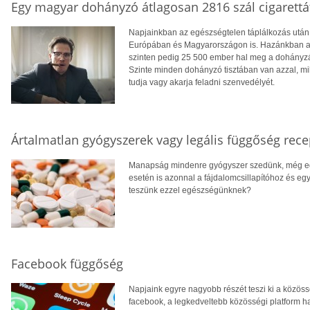
Egy magyar dohányzó átlagosan 2816 szál cigarettát
Napjainkban az egészségtelen táplálkozás után
Európában és Magyarországon is. Hazánkban a 
szinten pedig 25 500 ember hal meg a dohányz
Szinte minden dohányzó tisztában van azzal, m
tudja vagy akarja feladni szenvedélyét.
Ártalmatlan gyógyszerek vagy legális függőség rece
Manapság mindenre gyógyszer szedünk, még egy
esetén is azonnal a fájdalomcsillapítóhoz és eg
teszünk ezzel egészségünknek?
Facebook függőség
Napjaink egyre nagyobb részét teszi ki a közössé
facebook, a legkedveltebb közösségi platform ha