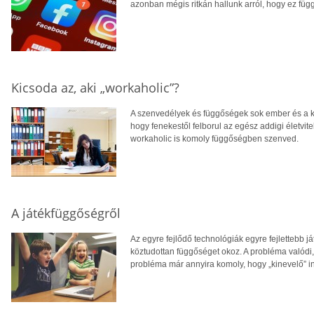
azonban mégis ritkán hallunk arról, hogy ez füg
Kicsoda az, aki „workaholic”?
A szenvedélyek és függőségek sok ember és a kö
hogy fenekestől felborul az egész addigi életv
workaholic is komoly függőségben szenved.
A játékfüggőségről
Az egyre fejlődő technológiák egyre fejlettebb j
köztudottan függőséget okoz. A probléma valódi,
probléma már annyira komoly, hogy „kinevelő” int