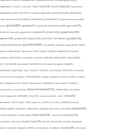
folyadék(119),
khagyma(47),
folsav(25),
folyadékbevitel(40),
folyadékfogyasztás(45),
főzés(149),
futás(132),
yadékpótlás(29),
fontos(25),
forralt bor(26),
Föld(27),
friss(44),
futóverseny(32),
ggőség(112),
fürdő(26),
fűszer(79),
fűszerek(28),
gabona(42),
gasztronómia(58),
genetika(45),
tén(32),
gluténmentes(34),
gomba(53),
gondolat(43),
gondolkodás(71),
gondoskodás(33),
gyakorlat(29),
gyerek(260),
gyermek(179),
gyerekek(117),
ász(31),
gyerekkor(32),
gyereknevelés(83),
gyógynövény(149),
ermekkor(36),
gyertya(28),
gyógyászat(36),
gyógyítás(69),
gyógymód(50),
ógyszer(165),
gyulladás(126),
gyógytea(40),
gyógyulás(85),
gyomor(62),
Gyömbér(66),
gyümölcs(340),
ulladáscsökkentő(102),
gyümölcslé(28),
hagyma(28),
hagyomány(36),
haj(85),
hangulat(112),
ápolás(36),
hajhullás(44),
hajmosás(24),
hal(70),
hála(25),
halál(39),
hányás(25),
yinger(25),
harmónia(69),
hasmenés(35),
hasznos(24),
hatás(84),
hatékony(52),
házasság(64),
i(27),
háziállat(48),
házimunka(28),
háztartás(43),
hétköznap(24),
hétvége(25),
hideg(80),
dratálás(69),
higiénia(52),
hit(26),
hízás(77),
hobbi(62),
home office(26),
hormon(79),
hormonok(25),
rmonrendszer(24),
hozzáállás(31),
hőmérséklet(44),
hőség(36),
hulladék(33),
humor(24),
hús(86),
húsvét(36),
idő(111),
ő(30),
idegrendszer(75),
időbeosztás(32),
időjárás(69),
idős(24),
illat(30),
illóolaj(77),
immunrendszer(315),
munerősítés(30),
immunerősítő(36),
influenza(45),
információ(33),
iskola(123),
er(29),
intelligencia(28),
internet(64),
inzulin(42),
inzulinrezisztencia(35),
írás(27),
olakezdés(25),
ital(75),
ivás(27),
íz(39),
izgalom(27),
izom(91),
izomzat(24),
ízület(54),
járvány(35),
kalória(193),
ték(89),
jóga(56),
Joghurt(67),
jótékony(41),
kaland(28),
kalcium(71),
kálium(50),
kapcsolat(209),
karácsony(174),
masz(30),
kamilla(41),
Kánikula(59),
káposzta(24),
kávé(125),
ácsonyfa(25),
karantén(34),
káros(53),
keksz(29),
kellemetlen(29),
kenyér(32),
képesség(28),
kezelés(166),
dés(31),
kerékpár(25),
keringés(26),
kert(52),
kertészkedés(26),
készülődés(24),
kézmosás(28),