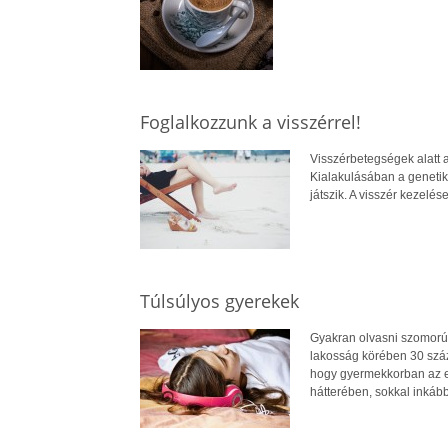
Foglalkozzunk a visszérrel!
Visszérbetegségek alatt a
Kialakulásában a genetika
játszik. A visszér kezelés
Túlsúlyos gyerekek
Gyakran olvasni szomorú s
lakosság körében 30 száz
hogy gyermekkorban az es
hátterében, sokkal inkább