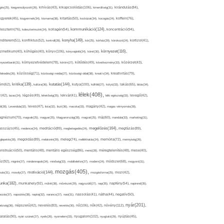
kikapcsolódás(106),
gés(25),
kiegyensúlyozott(26),
kihívás(43),
kimerültség(31),
kirándulás(84),
sgyerek(45),
kisgyermek(34),
kismama(38),
kitartás(50),
kockázat(34),
kocogás(24),
koffein(76),
kommunikáció(124),
koncentráció(94),
leszterin(76),
koleszterinszint(24),
kollagén(54),
konyha(149),
nditerem(51),
konfliktus(52),
kontroll(28),
kór(25),
kórház(29),
kórokozó(24),
kortizol(41),
könyv(106),
környezet(116),
zmetikum(40),
köhögés(40),
könyvajánló(24),
köret(30),
nyezetbarát(31),
környezetvédelem(78),
köröm(27),
kötődés(49),
következmény(33),
közérzet(43),
lekedés(26),
közösség(71),
közösségi média(27),
közösségi oldal(38),
kreatív(34),
kreativitás(79),
kritika(139),
kutatás(144),
kutya(100),
ém(62),
kultúra(36),
külföld(27),
kütyü(33),
lakás(65),
látás(34),
lélek(408),
z(42),
lazac(24),
légzés(49),
lehetőség(25),
lekvár(41),
lelki egészség(33),
levegő(42),
él(28),
Levendula(32),
leves(47),
lista(32),
liszt(36),
macska(33),
magány(42),
magas vérnyomás(28),
gnézium(70),
magvak(25),
magyar(25),
Magyarország(28),
magzat(25),
máj(60),
mandula(33),
marketing(31),
megelőzés(164),
sszázs(45),
medence(24),
meditáció(89),
megbetegedés(24),
megfázás(89),
glepetés(28),
megoldás(89),
melatonin(29),
meleg(74),
mellékhatás(24),
memória(72),
mennyiség(26),
nstruáció(50),
mentális(48),
mentális egészség(86),
menü(28),
méregtelenítés(48),
mese(40),
z(92),
migrén(27),
mindennapok(34),
minőség(33),
mobiltelefon(27),
modern(24),
módszer(68),
mogyoró(31),
mozgás(405),
motiváció(144),
sás(31),
mosoly(27),
mozgásforma(25),
mozi(42),
nka(182),
munkahely(92),
műtét(38),
művészet(29),
nagyszülő(27),
nap(35),
napfény(54),
napirend(35),
pozás(37),
napsütés(38),
naptej(32),
narancs(27),
nasi(31),
nassolás(41),
nátha(44),
negatív(50),
nyár(201),
nő(106),
növény(112),
hézség(36),
népszerű(42),
nevelés(83),
nevetés(30),
nők(42),
nyugalom(102),
aralás(90),
nyári szünet(27),
nyelv(26),
nyomelem(33),
nyugtató(29),
nyújtás(45),