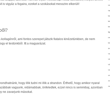
sit is vigyáz a fogaira, ezeket a szokásokat messzire elkerüli!
tan
táp
ta
te
te
ből?
ti
tör
kollagénről, ami fontos szerepet játszik fiatalos kinézetünkben, de nem
ogy el testünkből. Itt a magyarázat.
tú
újr
va
vá
vé
ve
vir
vit
ndhatnánk, hogy illik tudni mi illik a strandon. Érthető, hogy amikor nyaral
zav
azábbak vagyunk, vidámabbak, önfeledtek, ezzel nincs is semmibaj, azonban
hogy ne zavarjunk másokat.