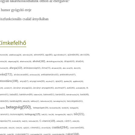
ogyan takarékoskodhatunk otthon az energiával?
 humor gyógyító ereje
iszfunkcionális család árnyékában
Címkefelhő
ajándék(95),
itamin(36),
adalékanyag(28),
adomány(26),
advent(40),
agy(80),
agyműködés(27),
akció(39),
alkohol(182),
ivitás(30),
alapanyag(30),
alkalmazás(28),
alkoholfogyasztás(36),
állapot(43),
állat(54),
allergia(122),
attartás(33),
állóképesség(42),
Alma(72),
almaecet(26),
aloe vera(33),
álom(34),
lvás(272),
alvászavar(66),
aminosav(33),
antibakteriális(42),
antibiotikum(47),
ntioxidáns(198),
anyagcsere(99),
anya(67),
anyuka(27),
apa(42),
ápolás(29),
applikáció(26),
ásványi anyag(111),
(29),
arcbőr(27),
ásványi anyagok(40),
asztma(47),
autó(46),
avokádó(36),
B-
tamin(41),
baba(82),
baktérium(89),
balaton(34),
baleset(51),
banán(53),
bántalmazás(24),
barát(48),
rátok(50),
barátság(58),
béke(29),
bélflóra(37),
bélrendszer(33),
bemelegítés(24),
beszélgetés(61),
betegség(550),
eg(34),
betegségek(39),
bevásárlás(28),
bicikli(25),
biológia(25),
bőr(221),
boldogság(125),
zalom(41),
biztonság(66),
bolt(31),
bor(36),
borogatás(28),
böjt(27),
C-vitamin(120),
rápolás(70),
brokkoli(29),
buli(24),
bűntudat(32),
cékla(28),
cél(57),
célok(30),
család(284),
aretta(38),
cikk(24),
Cink(24),
cipő(37),
citrom(61),
citromfű(26),
csecsemő(45),
cukor(194),
pés(26),
csoki(35),
csokoládé(71),
csomagolás(24),
csont(33),
csontritkulás(36),