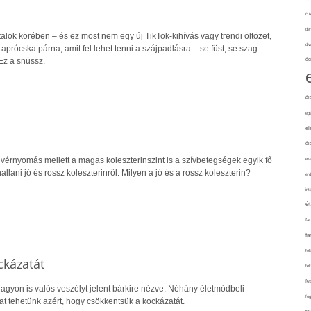
cuk
de
atalok körében – és ez most nem egy új TikTok-kihívás vagy trendi öltözet,
div
aprócska párna, amit fel lehet tenni a szájpadlásra – se füst, se szag –
 Ez a snüssz.
éd
él
eg
él
él
érnyomás mellett a magas koleszterinszint is a szívbetegségek egyik fő
elv
llani jó és rossz koleszterinről. Milyen a jó és a rossz koleszterin?
erd
int
é
fa
fá
fel
ckázatát
fel
fe
agyon is valós veszélyt jelent bárkire nézve. Néhány életmódbeli
fo
kat tehetünk azért, hogy csökkentsük a kockázatát.