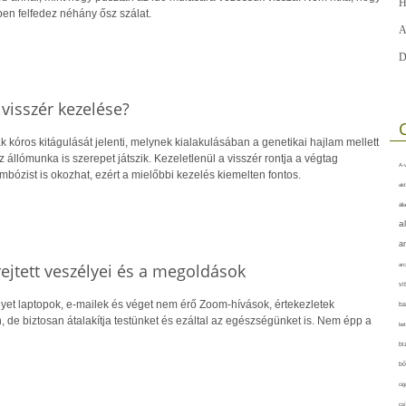
H
ben felfedez néhány ősz szálat.
A
D
visszér kezelése?
 kóros kitágulását jelenti, melynek kialakulásában a genetikai hajlam mellett
 állómunka is szerepet játszik. Kezeletlenül a visszér rontja a végtag
A-v
ombózist is okozhat, ezért a mielőbbi kezelés kiemelten fontos.
akt
áll
a
a
ejtett veszélyei és a megoldások
arc
vi
et laptopok, e-mailek és véget nem érő Zoom-hívások, értekezletek
ba
 de biztosan átalakítja testünket és ezáltal az egészségünket is. Nem épp a
bet
bi
bő
cig
csí