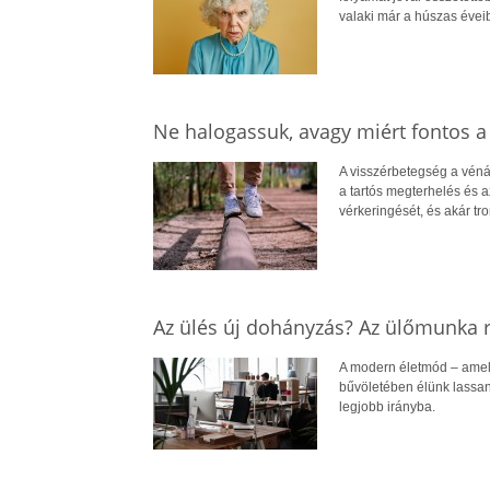
valaki már a húszas évei
Ne halogassuk, avagy miért fontos a 
A visszérbetegség a vénák
a tartós megterhelés és az
vérkeringését, és akár tr
Az ülés új dohányzás? Az ülőmunka r
A modern életmód – amely
bűvöletében élünk lassan,
legjobb irányba.