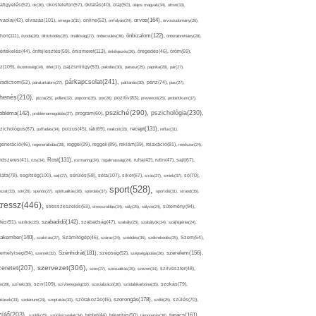
afigyelés(52),
ok(36),
okostelefon(57),
oktatás(40),
olaj(50),
olajos magvak(34),
olcsó(33),
olvasás(101),
orvos(164),
ívaolaj(42),
omega-3(31),
online(52),
orrfolyás(24),
orvostudomány(26),
thon(111),
önbizalom(122),
óvoda(26),
öltözködés(35),
önállóság(27),
önbecsülés(36),
önbizalomhiány(28),
önismeret(113),
értékelés(44),
önfejlesztés(59),
önkifejezés(26),
öregedés(46),
öröm(69),
z(109),
őszinteség(34),
ötlet(37),
pajzsmirigy(53),
pakolás(30),
panasz(25),
paprika(28),
pár(27),
párkapcsolat(241),
radicsom(52),
páratartalom(27),
pattanás(30),
pénz(74),
piac(27),
ihenés(210),
pizza(25),
pollen(32),
popcorn(35),
por(26),
pozitív(83),
prevenció(25),
probiotikum(37),
psziché(290),
pszichológia(230),
obléma(142),
problémamegoldás(27),
program(60),
recept(131),
zichológus(67),
puffadás(34),
pulzus(45),
rák(69),
reakció(33),
reflux(31),
generáció(46),
regenerálódás(28),
reggel(39),
reggeli(89),
reklám(39),
relaxáció(81),
rendszer(24),
Rost(131),
ndszeres(41),
rizs(34),
rozmaring(24),
rugalmasság(24),
ruha(42),
rutin(47),
sajt(67),
segítség(100),
séta(107),
láta(78),
sejt(27),
sérülés(58),
siker(67),
sírás(27),
smink(37),
só(70),
sport(528),
ozat(33),
sör(26),
spenót(27),
spiritualitás(28),
spórolás(37),
sportoló(31),
strand(35),
tressz(446),
sütemény(94),
stresszkezelés(53),
stresszoldás(34),
súly(25),
súlyzó(24),
szabadidő(142),
tés(91),
sütőtök(25),
szabadság(47),
szabály(25),
szabályok(24),
szájhigiénia(24),
akember(140),
szakítás(27),
Számítógép(46),
száraz(24),
szédülés(35),
székrekedés(25),
Szem(54),
Szénhidrát(181),
emélyiség(94),
szerelem(156),
szemét(32),
szépség(52),
szépségápolás(26),
szervezet(306),
zeretet(207),
szex(27),
szexualitás(25),
szezon(34),
szilveszter(48),
szív(109),
n(28),
színek(36),
szívbetegség(32),
szocializáció(30),
szódabikarbóna(35),
szokás(79),
szorongás(178),
okások(33),
szolárium(24),
szoptatás(33),
szórakozás(45),
szőlő(25),
szülés(70),
zülő(203),
tanács(161),
szülők(25),
szűrővizsgálat(34),
tablet(44),
takarítás(50),
támogatás(36),