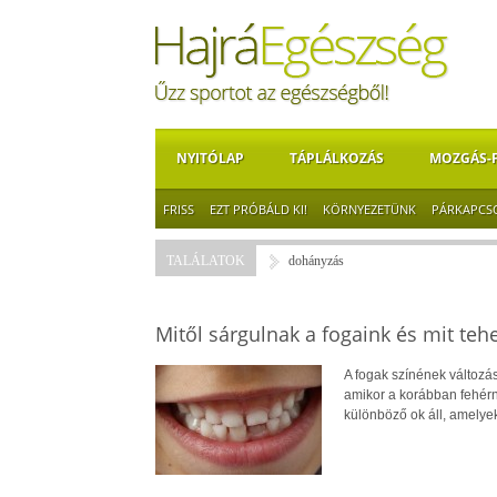
NYITÓLAP
TÁPLÁLKOZÁS
MOZGÁS-
FRISS
EZT PRÓBÁLD KI!
KÖRNYEZETÜNK
PÁRKAPCS
TALÁLATOK
dohányzás
Mitől sárgulnak a fogaink és mit teh
A fogak színének változá
amikor a korábban fehérne
különböző ok áll, amelye