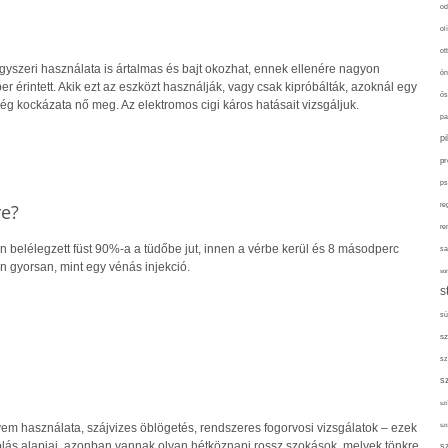
od
ol
ot
gyszeri használata is ártalmas és bajt okozhat, ennek ellenére nagyon
ön
er érintett. Akik ezt az eszközt használják, vagy csak kipróbálták, azoknál egy
ős
g kockázata nő meg. Az elektromos cigi káros hatásait vizsgáljuk.
pa
p
pr
ps
re?
re
re
án belélegzett füst 90%-a a tüdőbe jut, innen a vérbe kerül és 8 másodperc
sa
an gyorsan, mint egy vénás injekció.
sor
s
sü
sz
sz
s
szí
em használata, szájvizes öblögetés, rendszeres fogorvosi vizsgálatok – ezek
sz
lás alapjai, azonban vannak olyan hétköznapi rossz szokások, melyek tönkre
s