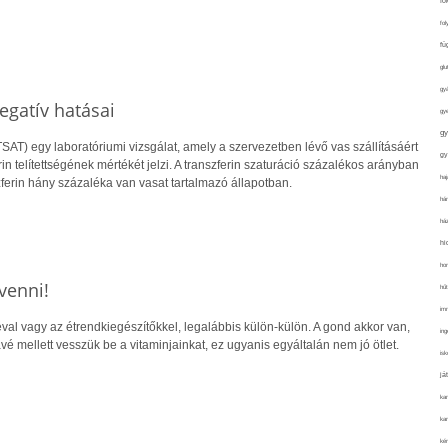
fo
fol
fü
glu
gy
egatív hatásai
gy
gy
(TSAT) egy laboratóriumi vizsgálat, amely a szervezetben lévő vas szállításáért
gy
erin telítettségének mértékét jelzi. A transzferin szaturáció százalékos arányban
haj
szferin hány százaléka van vasat tartalmazó állapotban.
hán
ház
hi
ho
venni!
hűt
im
al vagy az étrendkiegészítőkkel, legalábbis külön-külön. A gond akkor van,
ing
vé mellett vesszük be a vitaminjainkat, ez ugyanis egyáltalán nem jó ötlet.
isk
já
ka
kar
kér