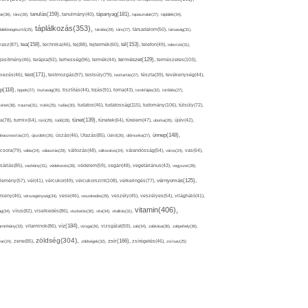
tápanyag(181),
tanulás(159),
ár(36),
tánc(26),
tanulmány(40),
tapasztalat(27),
táplálék(34),
táplálkozás(353),
lálékkiegészítő(25),
tárolás(29),
társ(27),
társadalom(50),
társaság(31),
tea(158),
tél(153),
vasz(87),
technika(46),
tej(88),
tejtermék(60),
telefon(49),
televízió(31),
terápia(92),
terhesség(96),
természet(129),
természetes(103),
ljesítmény(46),
termék(44),
test(171),
testmozgás(97),
rvezés(46),
testsúly(79),
testtartás(27),
tészta(39),
tevékenység(44),
pp(118),
tippek(27),
tisztaság(35),
tisztítás(44),
tojás(91),
torna(43),
torokfájás(32),
törődés(27),
tudatosság(115),
tudomány(106),
ténet(38),
trauma(31),
trükk(25),
tudás(30),
tudatos(46),
túlsúly(72),
tünet(139),
ra(78),
turmix(64),
túró(29),
tüdő(28),
tünetek(64),
türelem(47),
uborka(26),
újév(42),
ünnep(148),
ahasznosítás(37),
újszülött(26),
úszás(46),
Utazás(85),
Üdítő(26),
ülőmunka(27),
csora(79),
válás(24),
választás(29),
változás(48),
változatos(24),
várandósság(54),
város(24),
vas(64),
sárlás(85),
vashiány(31),
védekezés(28),
védelem(59),
vegán(48),
vegetáriánus(43),
vegyszer(28),
vércukorszint(108),
vérnyomás(125),
lemény(57),
vér(41),
vércukor(49),
vérkeringés(77),
rseny(46),
vérszegénység(34),
vese(46),
veszekedés(29),
veszély(45),
veszélyes(54),
világháló(41),
vitamin(406),
ág(34),
vírus(82),
viselkedés(86),
viszketés(30),
vita(34),
vitalitás(31),
víz(184),
aminhiány(33),
vitaminok(86),
vizsga(26),
vizsgálat(59),
zab(34),
zabkása(36),
zabpehely(36),
zöldség(304),
zsír(166),
ar(24),
zene(85),
zöldségek(32),
zsírégetés(46),
zsírsav(25)