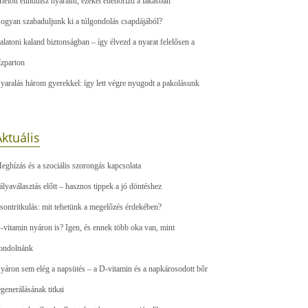
ielőtt elindulsz nyaralni, ezeket ellenőrizd a lakásban
ogyan szabaduljunk ki a túlgondolás csapdájából?
alatoni kaland biztonságban – így élvezd a nyarat felelősen a
ízparton
yaralás három gyerekkel: így lett végre nyugodt a pakolásunk
ktuális
eghízás és a szociális szorongás kapcsolata
ályaválasztás előtt – hasznos tippek a jó döntéshez
sontritkulás: mit tehetünk a megelőzés érdekében?
-vitamin nyáron is? Igen, és ennek több oka van, mint
ondolnánk
yáron sem elég a napsütés – a D-vitamin és a napkárosodott bőr
egenerálásának titkai