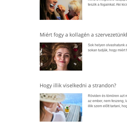
teszik a fogainkat. Aki kic
Miért fogy a kollagén a szervezetünk
Sok helyen olvashatunk a 
sokan tudják, hogy miért f
Hogy illik viselkedni a strandon?
Röviden és tömören azt mo
az ember, nem feszeng, l
illik szem előtt tartani, 