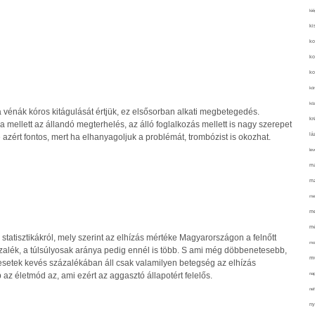
kié
ki
ko
ko
ko
kör
köz
 vénák kóros kitágulását értjük, ez elsősorban alkati megbetegedés.
kr
 mellett az állandó megterhelés, az álló foglalkozás mellett is nagy szerepet
lá
e azért fontos, mert ha elhanyagoljuk a problémát, trombózist is okozhat.
lev
ma
ma
me
me
mé
tatisztikákról, mely szerint az elhízás mértéke Magyarországon a felnőtt
mo
alék, a túlsúlyosak aránya pedig ennél is több. S ami még döbbenetesebb,
mu
etek kevés százalékában áll csak valamilyen betegség az elhízás
na
 az életmód az, ami ezért az aggasztó állapotért felelős.
ne
ny