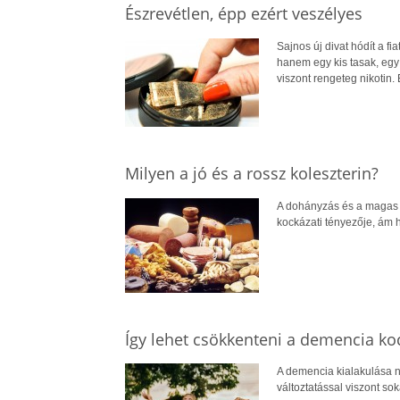
Észrevétlen, épp ezért veszélyes
Sajnos új divat hódít a fi
hanem egy kis tasak, egy 
viszont rengeteg nikotin.
Milyen a jó és a rossz koleszterin?
A dohányzás és a magas v
kockázati tényezője, ám ha
Így lehet csökkenteni a demencia ko
A demencia kialakulása n
változtatással viszont so