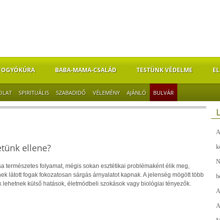
FOGYÓKÚRA
BABA-MAMA-CSALÁD
TESTÜNK VÉDELME
EL
OLAT
SPIRITUÁLIS
SZABADIDŐ
VÉLEMÉNY
AJÁNLÓ
BULVÁR
A
etünk ellene?
k
N
sa természetes folyamat, mégis sokan esztétikai problémaként élik meg,
k látott fogak fokozatosan sárgás árnyalatot kapnak. A jelenség mögött több
b
k lehetnek külső hatások, életmódbeli szokások vagy biológiai tényezők.
A
A