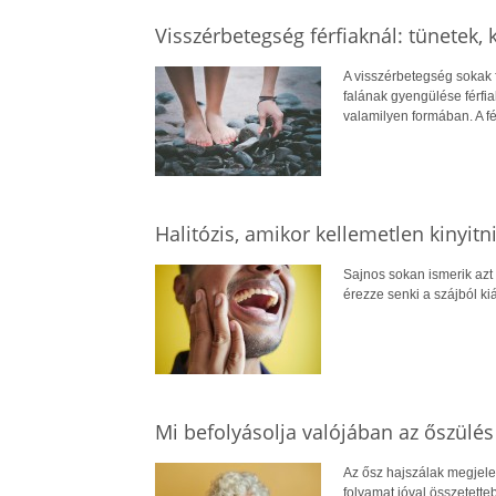
Visszérbetegség férfiaknál: tünetek, 
A visszérbetegség sokak 
falának gyengülése férfiak
valamilyen formában. A f
Halitózis, amikor kellemetlen kinyitn
Sajnos sokan ismerik azt
érezze senki a szájból kiá
Mi befolyásolja valójában az őszülé
Az ősz hajszálak megjele
folyamat jóval összetette