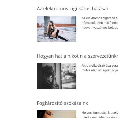
Az elektromos cigi káros hatásai
Az elektromos cigaretta e
népszerű: több millió emb
nagyon veszélyes betegsé
Hogyan hat a nikotin a szervezetünk
A cigaretta elszívása sor
múlva eléri az agyat; oly
Fogkárosító szokásaink
Helyes fogmosás, fogsely
mind a megfelelő szájápo