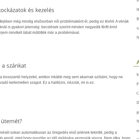
M
kockázatok és kezelés
H
B
fejében még mindig elsősorban női problémaként él, pedig ez tévhit. A vénák
nál is gyakori jelenség: becslések szerint minden negyedik férfit érint
v
érjem mindkét lábát műtötték már a problémával.
N
A
i a szánkat
M
 a bosszantó helyzetet, amikor inkább meg sem akarnak szólalni, hogy ne
radó kellemetlen szagot. Ez a halitózis, nézzük, mi is ez.
P
C
D
g
s ütemét?
N
r
nését sokan automatikusan az öregedés első jelének tekintik, pedig a
bb annál, mint hogy pusztán az idő múlására vezessük vissza. Nem ritka, hogy