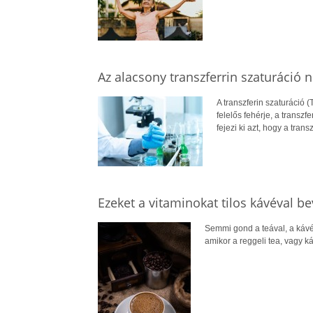
Az alacsony transzferrin szaturáció n
A transzferin szaturáció 
felelős fehérje, a transzf
fejezi ki azt, hogy a tran
Ezeket a vitaminokat tilos kávéval be
Semmi gond a teával, a kávév
amikor a reggeli tea, vagy ká