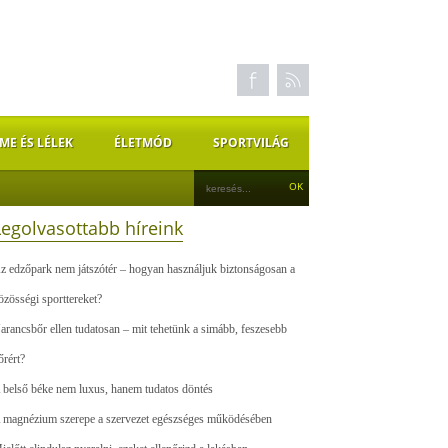
ME ÉS LÉLEK
ÉLETMÓD
SPORTVILÁG
Legolvasottabb híreink
z edzőpark nem játszótér – hogyan használjuk biztonságosan a
özösségi sporttereket?
arancsbőr ellen tudatosan – mit tehetünk a simább, feszesebb
őrért?
 belső béke nem luxus, hanem tudatos döntés
 magnézium szerepe a szervezet egészséges működésében