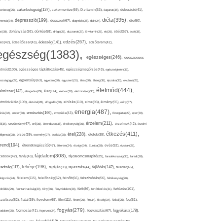
cukorbetegség(137),
orbeteg(25),
cukormentes(69),
D-vitamin(53),
daganat(36),
dekoráció(41),
diéta(395),
depresszió(199),
mencia(34),
desszert(67),
diagnózis(28),
diák(24),
dió(50),
dohányzás(92),
at(38),
döntés(58),
drága(26),
duzzanat(27),
E-vitamin(25),
eb(26),
ebéd(57),
ecet(38),
edzés(267),
édesség(141),
es(42),
édesítőszer(43),
edzőterem(42),
egészség(1383),
egészséges(246),
egészséges
etmód(100),
egészséges táplálkozás(45),
egészségmegőrzés(43),
egészségtelen(32),
észségügy(27),
egyensúly(63),
egyetem(30),
egyszerű(31),
éhes(30),
éhség(38),
éjszaka(33),
ekcéma(26),
életmód(444),
elmiszer(142),
élet(114),
elengedés(29),
életkor(30),
életminőség(30),
etmódváltás(109),
elhízás(110),
elme(93),
életvitel(28),
elfogadás(30),
élmény(55),
előny(37),
energia(487),
emésztés(166),
árás(32),
ember(38),
empátia(43),
Energiaital(29),
eper(30),
érzelem(211),
ő(36),
eredmény(47),
erő(36),
érrendszer(36),
érzékenység(36),
érzelmek(42),
érzelmi
étkezés(411),
étel(228),
elligencia(28),
érzés(39),
esemény(27),
eszköz(28),
ételek(39),
trend(194),
evés(92),
étrendkiegészítő(47),
étterem(24),
étvágy(34),
Európa(28),
évszak(28),
fájdalom(308),
cebook(42),
fahéj(43),
fájdalomcsillapító(39),
fáradékonyság(30),
fáradt(28),
fehérje(198),
radtság(117),
fejfájás(93),
fejlődés(142),
fejlesztés(44),
feladat(46),
félelem(115),
dolgozás(24),
felelősség(62),
felnőtt(66),
felszívódás(56),
féltékenység(26),
fertőzés(101),
töltődés(29),
fenntarthatóság(29),
fény(36),
fényvédelem(28),
férfi(86),
fertőtlenítés(31),
film(111),
szültség(82),
fiatal(39),
figyelem(69),
finom(26),
fitt(34),
fittség(34),
fizikai(25),
fog(51),
fogyás(279),
fogyókúra(178),
gadalom(25),
fogmosás(41),
fogorvos(24),
fogyasztás(67),