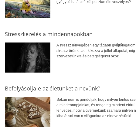
gyógyító hatás nélkül pusztán életveszélyes?
Stresszkezelés a mindennapokban
A stressz lényegében egy tágabb gyűjtőfogalom. El
stressz örömöt ad, fokozza a jóllét állapotát, mí
szervezetünkre és betegségeket okoz.
Befolyásolja-e az életünket a nevünk?
Sokan nem is gondolják, hogy milyen fontos szer
a mindennapjainkat, és rengeteg mindent elárul r
lényeges, hogy a gyermekünk számára milyen ne
kihatással van a világunkra az elnevezésünk!