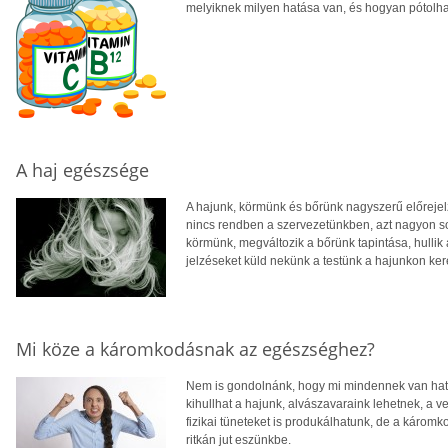
melyiknek milyen hatása van, és hogyan pótolhatj
A haj egészsége
A hajunk, körmünk és bőrünk nagyszerű előreje
nincs rendben a szervezetünkben, azt nagyon sok
körmünk, megváltozik a bőrünk tapintása, hullik 
jelzéseket küld nekünk a testünk a hajunkon ke
Mi köze a káromkodásnak az egészséghez?
Nem is gondolnánk, hogy mi mindennek van hatá
kihullhat a hajunk, alvászavaraink lehetnek, a v
fizikai tüneteket is produkálhatunk, de a károm
ritkán jut eszünkbe.