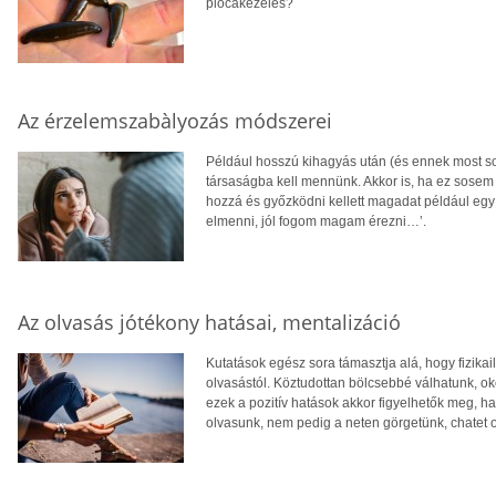
piócakezelés?
Az érzelemszabàlyozás módszerei
Például hosszú kihagyás után (és ennek most so
társaságba kell mennünk. Akkor is, ha ez sosem
hozzá és győzködni kellett magadat például egy
elmenni, jól fogom magam érezni…’.
Az olvasás jótékony hatásai, mentalizáció
Kutatások egész sora támasztja alá, hogy fizika
olvasástól. Köztudottan bölcsebbé válhatunk, 
ezek a pozitív hatások akkor figyelhetők meg, h
olvasunk, nem pedig a neten görgetünk, chatet 