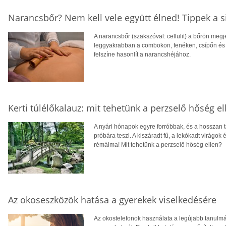
Narancsbőr? Nem kell vele együtt élned! Tippek a 
A narancsbőr (szakszóval: cellulit) a bőrön meg
leggyakrabban a combokon, fenéken, csípőn és a
felszíne hasonlít a narancshéjához.
Kerti túlélőkalauz: mit tehetünk a perzselő hőség el
A nyári hónapok egyre forróbbak, és a hosszan t
próbára teszi. A kiszáradt fű, a lekókadt virágok
rémálma! Mit tehetünk a perzselő hőség ellen?
Az okoseszközök hatása a gyerekek viselkedésére
Az okostelefonok használata a legújabb tanulmá