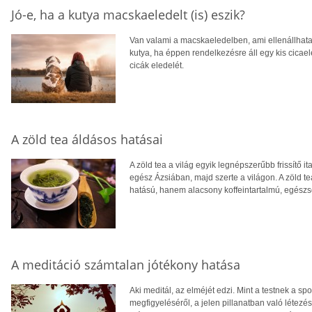
Jó-e, ha a kutya macskaeledelt (is) eszik?
Van valami a macskaeledelben, ami ellenállhatat
kutya, ha éppen rendelkezésre áll egy kis cicaele
cicák eledelét.
A zöld tea áldásos hatásai
A zöld tea a világ egyik legnépszerűbb frissítő it
egész Ázsiában, majd szerte a világon. A zöld 
hatású, hanem alacsony koffeintartalmú, egészsé
A meditáció számtalan jótékony hatása
Aki meditál, az elméjét edzi. Mint a testnek a spo
megfigyeléséről, a jelen pillanatban való létez