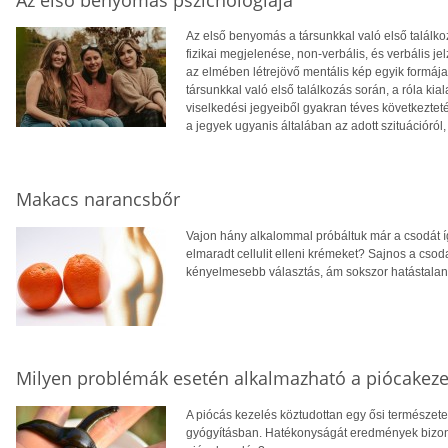
Az első benyomás a társunkkal való első találkozá
fizikai megjelenése, non-verbális, és verbális j
az elmében létrejövő mentális kép egyik formája
társunkkal való első találkozás során, a róla kiala
viselkedési jegyeiből gyakran téves következte
a jegyek ugyanis általában az adott szituációró
Makacs narancsbőr
Vajon hány alkalommal próbáltuk már a csodát í
elmaradt cellulit elleni krémeket? Sajnos a cso
kényelmesebb választás, ám sokszor hatástalan
Milyen problémák esetén alkalmazható a piócakeze
A piócás kezelés köztudottan egy ősi természet
gyógyításban. Hatékonyságát eredmények bizony