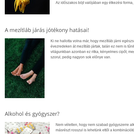
Az időszakos böjt valójában egy étkezési forma,
A mezítláb járás jótékony hatásai!
Ki ne hallotta volna már, hogy mezítláb járni egés
évezredeken át mezítláb jártak, talán ez nem is tűn
világunkban azonban ez ritka, kényelmes cipőt, meg
szorul, pedig nagyon sok előnye van.
Alkohol és gyógyszer?
Nem véletlen, hogy nem szabad gyógyszerre alkoh
másrészt rosszul is lehetünk ettől a kombináció