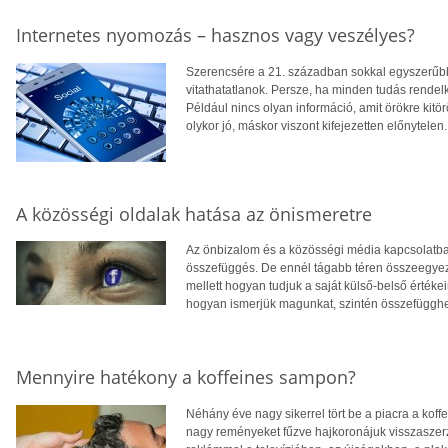
Internetes nyomozás – hasznos vagy veszélyes?
Szerencsére a 21. században sokkal egyszerűbb 
vitathatatlanok. Persze, ha minden tudás rende
Például nincs olyan információ, amit örökre kitö
olykor jó, máskor viszont kifejezetten előnytelen.
A közösségi oldalak hatása az önismeretre
Az önbizalom és a közösségi média kapcsolatba 
összefüggés. De ennél tágabb téren összeegyez
mellett hogyan tudjuk a saját külső-belső értéke
hogyan ismerjük magunkat, szintén összefügghet
Mennyire hatékony a koffeines sampon?
Néhány éve nagy sikerrel tört be a piacra a koff
nagy reményeket fűzve hajkoronájuk visszaszer