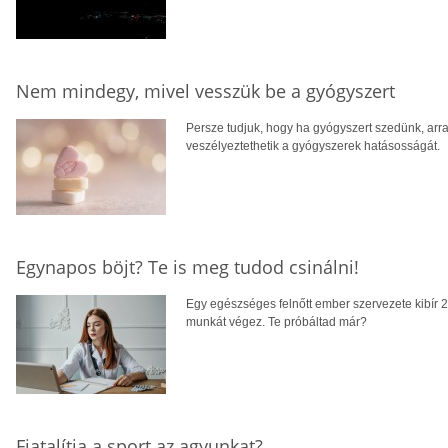
Nem mindegy, mivel vesszük be a gyógyszert
Persze tudjuk, hogy ha gyógyszert szedünk, arra
veszélyeztethetik a gyógyszerek hatásosságát.
Egynapos böjt? Te is meg tudod csinálni!
Egy egészséges felnőtt ember szervezete kibír 24 
munkát végez. Te próbáltad már?
Fiatalítja a sport az agyunkat?