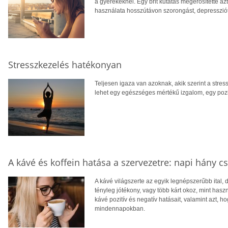
a gyerekeknél. Egy brit kutatás megerősítette azt
használata hosszútávon szorongást, depressziót
Stresszkezelés hatékonyan
Teljesen igaza van azoknak, akik szerint a stressz
lehet egy egészséges mértékű izgalom, egy pozi
A kávé és koffein hatása a szervezetre: napi hány c
A kávé világszerte az egyik legnépszerűbb ital,
tényleg jótékony, vagy több kárt okoz, mint has
kávé pozitív és negatív hatásait, valamint azt, 
mindennapokban.