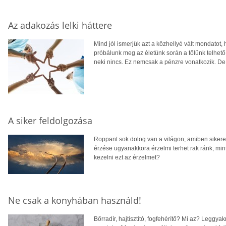
Az adakozás lelki háttere
Mind jól ismerjük azt a közhellyé vált mondatot,
próbálunk meg az életünk során a tőlünk telhető
neki nincs. Ez nemcsak a pénzre vonatkozik. D
A siker feldolgozása
Roppant sok dolog van a világon, amiben sikere
érzése ugyanakkora érzelmi terhet rak ránk, mi
kezelni ezt az érzelmet?
Ne csak a konyhában használd!
Bőrradír, hajtisztító, fogfehérítő? Mi az? Legg