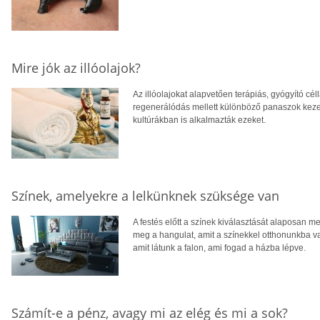
Mire jók az illóolajok?
Az illóolajokat alapvetően terápiás, gyógyító cé
regenerálódás mellett különböző panaszok keze
kultúrákban is alkalmazták ezeket.
Színek, amelyekre a lelkünknek szüksége van
A festés előtt a színek kiválasztását alaposan 
meg a hangulat, amit a színekkel otthonunkba va
amit látunk a falon, ami fogad a házba lépve.
Számít-e a pénz, avagy mi az elég és mi a sok?