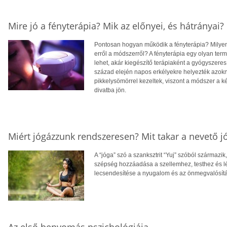
Mire jó a fényterápia? Mik az előnyei, és hátrányai?
Pontosan hogyan működik a fényterápia? Milye
erről a módszerről? A fényterápia egy olyan te
lehet, akár kiegészítő terápiaként a gyógyszere
század elején napos erkélyekre helyezték azokn
pikkelysömörrel kezeltek, viszont a módszer a k
divatba jön.
Miért jógázzunk rendszeresen? Mit takar a nevető j
A “jóga” szó a szanksztrit “Yuj” szóból származik
szépség hozzáadása a szellemhez, testhez és lé
lecsendesítése a nyugalom és az önmegvalósítá
Az első benyomás pszichológiája