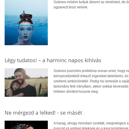
Számos módon tudjuk átverni az elménket, de ér
ugyanezt teszi velünk.
Légy tudatos! – a harminc napos kihívás
Számos pszichés probléma onnan ered, hogy nem
környezetünkből érkező ingereket dekódolni, és 
szellemi ambícióinktól. Pedig ha ismerjük a sajá
tartomány felé irányítani, akkor sokkal kevese
hirtelen döntést hozunk meg.
Ne mérgezd a lelked! - se másét
A harag, ahogy mondani szokták, megmérgezi a 
rosszat az emberi léleknek és a kapcsolatoknak