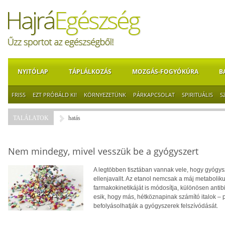
NYITÓLAP
TÁPLÁLKOZÁS
MOZGÁS-FOGYÓKÚRA
B
FRISS
EZT PRÓBÁLD KI!
KÖRNYEZETÜNK
PÁRKAPCSOLAT
SPIRITUÁLIS
S
TALÁLATOK
hatás
Nem mindegy, mivel vesszük be a gyógyszert
A legtöbben tisztában vannak vele, hogy gyógysz
ellenjavallt. Az etanol nemcsak a máj metaboli
farmakokinetikáját is módosítja, különösen ant
esik, hogy más, hétköznapinak számító italok – 
befolyásolhatják a gyógyszerek felszívódását.