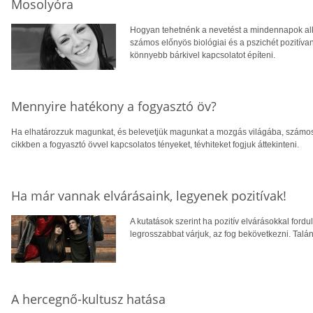
Mosolyóra
Hogyan tehetnénk a nevetést a mindennapok al
számos előnyös biológiai és a pszichét pozitíva
könnyebb bárkivel kapcsolatot építeni.
Mennyire hatékony a fogyasztó öv?
Ha elhatározzuk magunkat, és belevetjük magunkat a mozgás világába, számos 
cikkben a fogyasztó övvel kapcsolatos tényeket, tévhiteket fogjuk áttekinteni.
Ha már vannak elvárásaink, legyenek pozitívak!
A kutatások szerint ha pozitív elvárásokkal ford
legrosszabbat várjuk, az fog bekövetkezni. Talá
A hercegnő-kultusz hatása