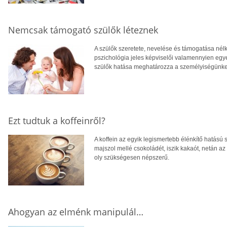
Nemcsak támogató szülők léteznek
A szülők szeretete, nevelése és támogatása nél
pszichológia jeles képviselői valamennyien egy
szülők hatása meghatározza a személyiségünket
Ezt tudtuk a koffeinről?
A koffein az egyik legismertebb élénkítő hatású sz
majszol mellé csokoládét, iszik kakaót, netán az e
oly szükségesen népszerű.
Ahogyan az elménk manipulál…