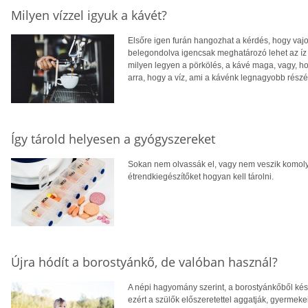
Milyen vízzel igyuk a kávét?
Elsőre igen furán hangozhat a kérdés, hogy vajo
belegondolva igencsak meghatározó lehet az íz
milyen legyen a pörkölés, a kávé maga, vagy, ho
arra, hogy a víz, ami a kávénk legnagyobb rész
Így tárold helyesen a gyógyszereket
Sokan nem olvassák el, vagy nem veszik komolya
étrendkiegészítőket hogyan kell tárolni.
Újra hódít a borostyánkő, de valóban használ?
A népi hagyomány szerint, a borostyánkőből készü
ezért a szülők előszeretettel aggatják, gyermek