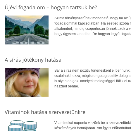
Újévi fogadalom – hogyan tartsuk be?
Szinte törvényszerűnek mondható, hogy ha az új
fogadalommal kapcsolatban. Ha esetleg szóba h
alkalomból, mindig csoportosan jönnek azok a v
hogy úgysem tartod be. De hogyan tegyél fogada
A sírás jótékony hatásai
Bár a sírás nem pozitív történésként él bennünk
csatolnak hozzá, mégis rengeteg pozitív dolog 
is olyan dolgok, amelyek melegséggel töltik el a
hasznot benne.
Vitaminok hatása szervezetünkre
Vitaminokat naponta viszünk be a szervezetünkbe
készítmények formájában. Ám így is előfordulha