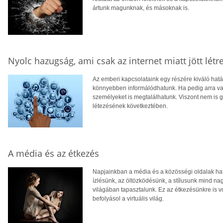
ártunk magunknak, és másoknak is.
Nyolc hazugság, ami csak az internet miatt jött létr
Az emberi kapcsolataink egy részére kiváló hat
könnyebben informálódhatunk. Ha pedig arra van
személyeket is megtalálhatunk. Viszont nem is 
létezésének következtében.
A média és az étkezés
Napjainkban a média és a közösségi oldalak hat
ízlésünk, az öltözködésünk, a stílusunk mind nag
világában tapasztalunk. Ez az étkezésünkre is vo
befolyásol a virtuális világ.