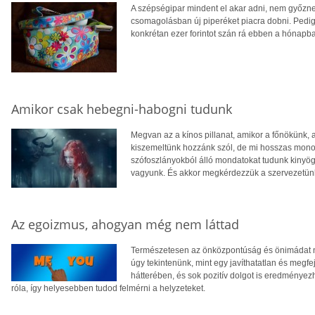
A szépségipar mindent el akar adni, nem győzne
csomagolásban új piperéket piacra dobni. Pedig, 
konkrétan ezer forintot szán rá ebben a hónapb
Amikor csak hebegni-habogni tudunk
Megvan az a kínos pillanat, amikor a főnökünk, a
kiszemeltünk hozzánk szól, de mi hosszas monol
szófoszlányokból álló mondatokat tudunk kinyög
vagyunk. És akkor megkérdezzük a szervezetünke
Az egoizmus, ahogyan még nem láttad
Természetesen az önközpontúság és önimádat 
úgy tekintenünk, mint egy javíthatatlan és megfe
hátterében, és sok pozitív dolgot is eredményezh
róla, így helyesebben tudod felmérni a helyzeteket.