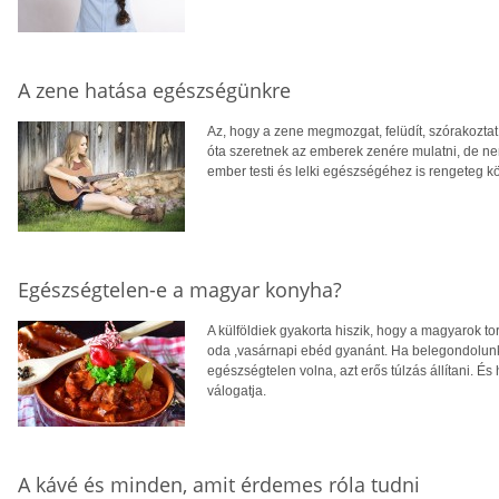
A zene hatása egészségünkre
Az, hogy a zene megmozgat, felüdít, szórakoztat
óta szeretnek az emberek zenére mulatni, de ne
ember testi és lelki egészségéhez is rengeteg k
Egészségtelen-e a magyar konyha?
A külföldiek gyakorta hiszik, hogy a magyarok tor
oda ,vasárnapi ebéd gyanánt. Ha belegondolun
egészségtelen volna, azt erős túlzás állítani. 
válogatja.
A kávé és minden, amit érdemes róla tudni