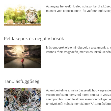
Az anyagi helyzetünk elég sokszor kerül a közé
mutatni vele kapcsolatban, és valóban egészség
Példaképek és negatív hősök
Más emberek élete mindig példa a számunkra. V
vannak ránk, vagy azért, mert ellesünk tőlük né
Tanulásfüggőség
Az emberi elme annyira összetett, hogy egyes 
viszont egészen egyszerű elemi okokra is vissza
szempontból, mind lélektani szempontból igen é
amelyek elől mások menekülnek? A tanulásfüggő