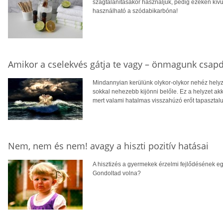
szagtalanításakor használjuk, pedig ezeken kív
használható a szódabikarbóna!
Amikor a cselekvés gátja te vagy – önmagunk csap
Mindannyian kerülünk olykor-olykor nehéz helyz
sokkal nehezebb kijönni belőle. Ez a helyzet ak
mert valami hatalmas visszahúzó erőt tapaszta
Nem, nem és nem! avagy a hiszti pozitív hatásai
A hisztizés a gyermekek érzelmi fejlődésének eg
Gondoltad volna?