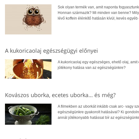
Sok olyan termék van, amit naponta fogyasztunk
Honnan származik? Mi minden van benne? Milyen
lévő koffein élénkítő hatásán kívül, kevés egyéb 
A kukoricaolaj egészségügyi előnyei
A kukoricaolaj egy egészséges, ehető olaj, ami
jótékony hatása van az egészségünkre?
Kovászos uborka, ecetes uborka… és még?
A filmekben az uborkát inkább csak arc- vagy s
egészségünkre gyakorolt hatásával? Ki gondoln
annál jótékonyabb hatással bír az egészségünkr