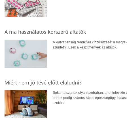
A ma használatos korszerű altatók
A kialvatlanság rendkívül kínzó érzését a megf
szüntetni. Ezek a készítmények az altatók.
Miért nem jó tévé előtt elaludni?
Sokan alszanak olyan szobában, ahol televízió v
ennek pedig számos káros egészségügyi hatásai
szokást.