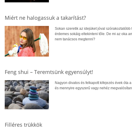
Miért ne halogassuk a takarítást?
Sokan szeretik az idejüket jóval szórakoztatób
érdemes sokáig eltekinteni tőle. De mi az oka an
nem tanácsos megtenni?
Feng shui – Teremtsünk egyensúlyt!
Nagyon divatos és felkapott kifejezés évek óta a 
és mennyire egyszerű vagy nehéz megvalósítan
Filléres trükkök