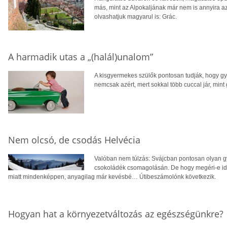
más, mint az Alpokaljának már nem is annyira a
olvashatjuk magyarul is: Grác.
A harmadik utas a „(halál)unalom”
A kisgyermekes szülők pontosan tudják, hogy gy
nemcsak azért, mert sokkal több cuccal jár, mint 
Nem olcsó, de csodás Helvécia
Valóban nem túlzás: Svájcban pontosan olyan g
csokoládék csomagolásán. De hogy megéri-e ide k
miatt mindenképpen, anyagilag már kevésbé… Útibeszámolónk következik.
Hogyan hat a környezetváltozás az egészségünkre?