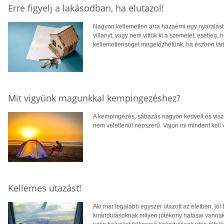
Erre figyelj a lakásodban, ha elutazol!
Nagyon kellemetlen arra hazaérni egy nyaralásb
villanyt, vagy nem vittük ki a szemetet, esetleg
kellemetlenséget megelőzhetünk, ha észben tartu
Mit vigyünk magunkkal kempingezéshez?
A kempingezés, sátrazás nagyon kedvelt és visz
nem véletlenül népszerű. Vajon mi mindent kell 
Kellemes utazást!
Aki már legalább egyszer utazott az életben, jó
kirándulásoknak milyen jótékony hatásai vannak a