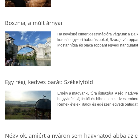
Bosznia, a múlt árnyai
Ha kevésbé ismert desztinációra vágyunk a Balk
kereső, egykori háborús pokol, Szarajevó roppa
Mostar hídja és piaca roppant egyedi hangulatot 
Egy régi, kedves barát: Székelyföld
Erdély a magyar kultúra őshazája. A régi határvé
hegyvidéki táj festői és hihetetlen kedves embe
Remek ételek, italok és egészen egyedi öntudatta
Négy ok, amiért a nyáron sem hagyhatod abba az e