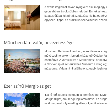
A szállásfoglalást sokan nyűgként élik meg egy
gyorsabban és olcsóbban letudni. Ennek a ho
katasztrófába fulladhat az utazásunk, ha odaér
egyszerű tippel és praktikus szervezéssel azon
München látnivalói, nevezetességei
München, Berlin és Hamburg után Németország h
művészet helyeként ismert. A közelgő Oktoberfes
eseménye. A város szíve a Marienplatz, ahol olya
a Glockenspiel. A Deutsches Museum a világ eg
múzeuma. Valamint itt található az egyik leghí
Ezer színű Margit-sziget
Itt a jó idő, ideje kimozdulni a természetbe! Ki
Margit-sziget, ami rengeteg látnivalóval és prog
talál magának olyan elfoglaltságot, amit szívese