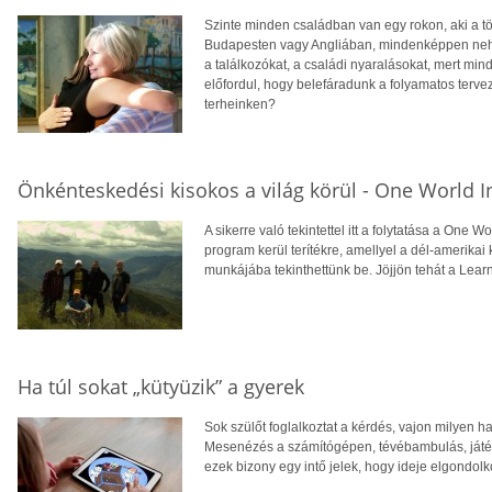
Szinte minden családban van egy rokon, aki a töb
Budapesten vagy Angliában, mindenképpen nehé
a találkozókat, a családi nyaralásokat, mert mindi
előfordul, hogy belefáradunk a folyamatos terv
terheinken?
Önkénteskedési kisokos a világ körül - One World In
A sikerre való tekintettel itt a folytatása a One 
program kerül terítékre, amellyel a dél-amerika
munkájába tekinthettünk be. Jöjjön tehát a Learn
Ha túl sokat „kütyüzik” a gyerek
Sok szülőt foglalkoztat a kérdés, vajon milyen h
Mesenézés a számítógépen, tévébambulás, játéko
ezek bizony egy intő jelek, hogy ideje elgondolk