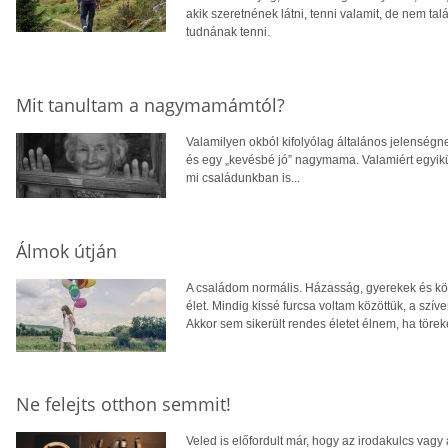
akik szeretnének látni, tenni valamit, de nem talá
tudnának tenni.
Mit tanultam a nagymamámtól?
Valamilyen okból kifolyólag általános jelenségn
és egy „kevésbé jó” nagymama. Valamiért egyikük
mi családunkban is...
Álmok útján
A családom normális. Házasság, gyerekek és k
élet. Mindig kissé furcsa voltam közöttük, a sz
Akkor sem sikerült rendes életet élnem, ha töreked
Ne felejts otthon semmit!
Veled is előfordult már, hogy az irodakulcs vagy 