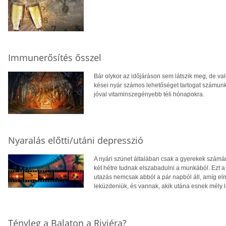
Immunerősítés ősszel
Bár olykor az időjáráson sem látszik meg, de val
kései nyár számos lehetőséget tartogat számunk
jóval vitaminszegényebb téli hónapokra.
Nyaralás előtti/utáni depresszió
A nyári szünet általában csak a gyerekek számár
két hétre tudnak elszabadulni a munkából. Ezt a
utazás nemcsak abból a pár napból áll, amíg elm
leküzdeniük, és vannak, akik utána esnek mély 
Tényleg a Balaton a Riviéra?