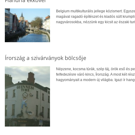
Belgium multikulturális jellege közismert. Egys
magával ragadó építészet és kiadós sült krumpl
nagyvárosokba, nézzünk egy kicsit az északi turis
Írország a szivárványok bölcsője
Népzene, kocsma túrák, szép táj, örök eső és pers
felfedezésre váró kincs, Írország. A most két rés
hagyományait a modern új világba. Igazi ír hangu