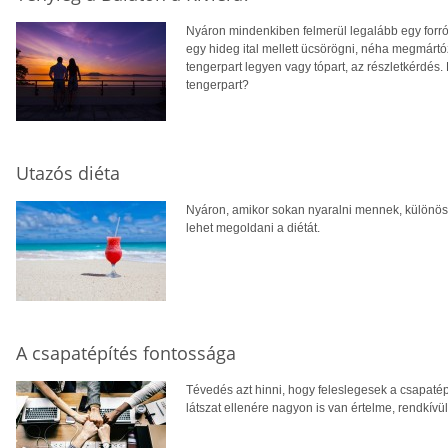
Nyáron mindenkiben felmerül legalább egy forró 
egy hideg ital mellett ücsörögni, néha megmárt
tengerpart legyen vagy tópart, az részletkérdés.
tengerpart?
Utazós diéta
Nyáron, amikor sokan nyaralni mennek, különöse
lehet megoldani a diétát.
A csapatépítés fontossága
Tévedés azt hinni, hogy feleslegesek a csapat
látszat ellenére nagyon is van értelme, rendkívü