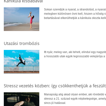
Kánikula kisbabával
Sokan szeretjük a nyarat, a strandolást, a nyara
melegben különösen óvni kell, hiszen a hőség r
betartásával elkerülhetjük a kánikula okozta ke
Utazási trombózis
Itt nyár, meleg van, aki teheti, elindul egy nag
a hosszabb utak egyik legrosszabb velejárója a
Stressz vezetés közben: így csökkenthetjük a feszül
Manapság alig akad olyan ember, aki rövidebb 
stressz a 21. század egyik népbetegsége, ame
sincs jó hatással.