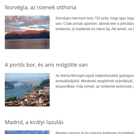
Norvégia, az istenek otthona
Norvégia mennyei hely. Túl szép, hogy igaz leg
van. Csak annak ajánlom, akinek tele a pénztárcá
emberek, jó halételek és isteni táj. Aki teheti, ne 
A portói bor, és ami mögötte van
Az Ibéria-félsziget egyik legkedvesebb gyöngysz
borkultúrájáról. Mindenki meglelheti számításá
központban. A táj remek, az emberek kedvesek, a 
Madrid, a királyi lazulás
Madrid nagyon él és nagyon kellemes turistahe