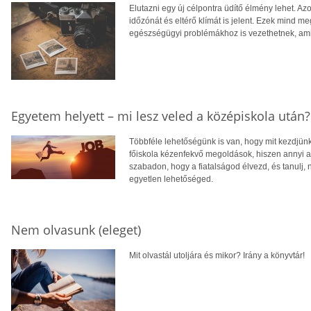
Elutazni egy új célpontra üdítő élmény lehet. Azo
időzónát és eltérő klímát is jelent. Ezek mind me
egészségügyi problémákhoz is vezethetnek, ami 
Egyetem helyett – mi lesz veled a középiskola után?
Többféle lehetőségünk is van, hogy mit kezdjün
főiskola kézenfekvő megoldások, hiszen annyi a 
szabadon, hogy a fiatalságod élvezd, és tanulj,
egyetlen lehetőséged.
Nem olvasunk (eleget)
Mit olvastál utoljára és mikor? Irány a könyvtár!