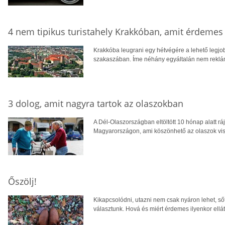
4 nem tipikus turistahely Krakkóban, amit érdeme
Krakkóba leugrani egy hétvégére a lehető legjo
szakaszában. Íme néhány egyáltalán nem reklá
3 dolog, amit nagyra tartok az olaszokban
A Dél-Olaszországban eltöltött 10 hónap alatt ráj
Magyarországon, ami köszönhető az olaszok vis
Őszölj!
Kikapcsolódni, utazni nem csak nyáron lehet, ső
választunk. Hová és miért érdemes ilyenkor ellá