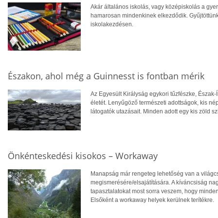
Akár általános iskolás, vagy középiskolás a gye
hamarosan mindenkinek elkezdődik. Gyűjtöttünk
iskolakezdésen.
Északon, ahol még a Guinnesst is fontban mérik
Az Egyesült Királyság egykori tűzfészke, Észak-Í
életét. Lenyűgöző természeti adottságok, kis né
látogatók utazásait. Minden adott egy kis zöld s
Önkénteskedési kisokos – Workaway
Manapság már rengeteg lehetőség van a világcs
megismerésére/elsajátítására. A kíváncsiság na
tapasztalatokat most sorra veszem, hogy minden
Elsőként a workaway helyek kerülnek terítékre.