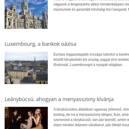
vágyunk a tengerpartra akkor mindenképpen meg
múzeumok és garantált minőségi foci hangulat. M
Luxembourg, a bankok oázisa
Európa leggazdagabb országa lubickol a bankre
között hánykolódó kis ország, joggal érzi remek
fővárosát, Luxembourgot a nyugati világban.
Leánybúcsú, ahogyan a menyasszony kívánja
A lánybúcsúkra általában ugyanaz jellemző, mi
boldog, de ha a menyasszony ideges, fuss, amer
szervezed a lánybúcsút, van pár teendő, amire e
érjen minden teljesen váratlanul, pár ötletet ös