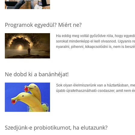
Programok egyedül? Miért ne?
Ha eddig meg voltál győződve róla, hogy egyedül
sorokat mindenképp el kell olvasnod. Ugyanis r
nyaralni, pihenni, kikapcsolódni is, nem is bes
Ne dobd ki a banánhéjat!
Sok olyan élelmiszerünk van a háztartásban, me
újabb újrafelhasználható csodaszer, amit nem é
Szedjünk-e probiotikumot, ha elutazunk?