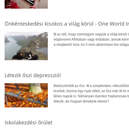
Önkénteskedési kisokos a világ körül - One World In
Itt az idő, hogy szemügyre vegyük a világ körüli 
végbevinni Afrikában vagy Indiában, annak könn
a megfelelő hely. Az ő nem akármilyen kis világuk
Létezik őszi depresszió!
Beköszöntött az ősz. Itt a szeptember, elkezdődöt
levelek, bizony egy nyár eltelt, az ősz már itt é
télies napok is. Néhányan ilyenkor hajlamosak 
létezik, de hogyan tehetünk ellene?
Iskolakezdési őrület