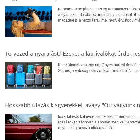
Konditerembe jársz? Esetleg aerobikozol? Úszo
a nyári szünidő alatt szünetelteti az edzéseket is
magadtól is a mozgásra. Íme, négy érv, hogy mi
Tervezed a nyaralást? Ezeket a látnivalókat érdemes
Ki ne álmodozna egy napfényes párizsi délutánr
Sajnos, a valóság sokszor kiábrándítóbb. Nézzü
Hosszabb utazás kisgyerekkel, avagy "Ott vagyunk 
Igazi kihívás két gyerekkel zökkenőmentesen el
utazásokat, azonban alaposan meg kell tervezni
enyhíteni a hosszú utak unalmát.