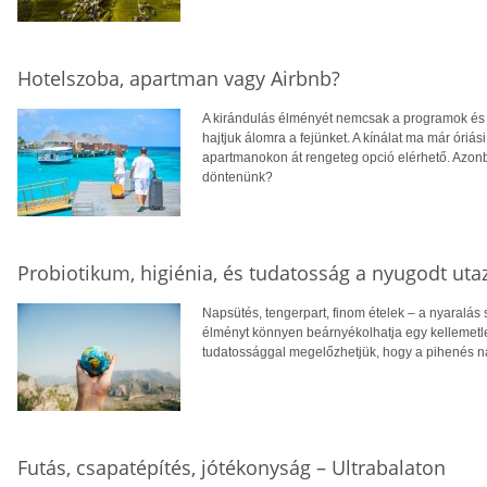
Hotelszoba, apartman vagy Airbnb?
A kirándulás élményét nemcsak a programok és
hajtjuk álomra a fejünket. A kínálat ma már óriá
apartmanokon át rengeteg opció elérhető. Azonb
döntenünk?
Probiotikum, higiénia, és tudatosság a nyugodt uta
Napsütés, tengerpart, finom ételek – a nyaralá
élményt könnyen beárnyékolhatja egy kellemet
tudatossággal megelőzhetjük, hogy a pihenés na
Futás, csapatépítés, jótékonyság – Ultrabalaton