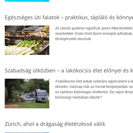
Egészséges úti falatok – praktikus, tápláló és kön
Az utazás gyakran együtt jár gyors étkezésekkel,
snackekkel. Ezek rövid távon energiát adhatnak,
éhségérzetet okoznak.
Szabadság útközben – a lakókocsis élet előnyei és k
A lakókocsis élet sokak számára egyet jelent a 
ébredni, másnap már az horvát tengerpartján va
ez valóban különleges életforma. De vajon tényle
közösségi médiában látszik?
Zürich, ahol a drágaság életérzéssé válik