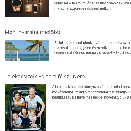
tetted be a telefontöltődet az utazópakkba? Íme
maradj a szükséges dolgaid nélkül!
Menj nyaralni mielőbb!
Érdekes, hogy mindenki nyáron ostromolja az uta
utazásokat, pedig jelentősen ráfizethetünk, ha 
tavasszal és ősszel üdülni - a pénztárcánk és a 
Telekocsizol? És nem félsz? Nem.
A telekocsizás mind környezetvédelmi, mind pénz
kockázataitól. Pedig a tapasztalatok azt mutatják
beállítással, kis figyelmességgel növelni tudjuk a