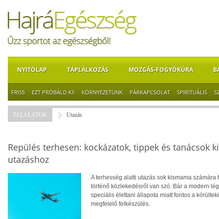
NYITÓLAP
TÁPLÁLKOZÁS
MOZGÁS-FOGYÓKÚRA
B
FRISS
EZT PRÓBÁLD KI!
KÖRNYEZETÜNK
PÁRKAPCSOLAT
SPIRITUÁLIS
S
TALÁLATOK
Utazás
Repülés terhesen: kockázatok, tippek és tanácsok
utazáshoz
A terhesség alatti utazás sok kismama számára 
történő közlekedésről van szó. Bár a modern l
speciális élettani állapota miatt fontos a körülte
megfelelő felkészülés.