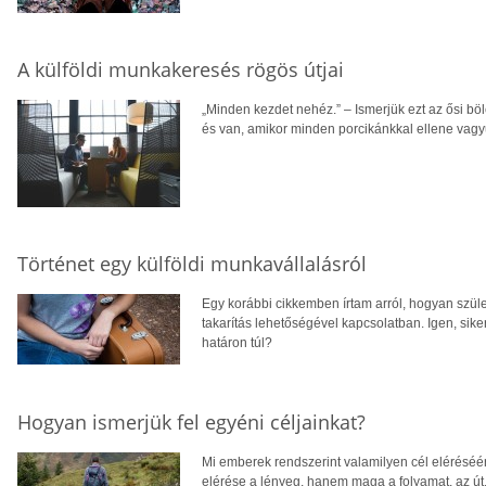
A külföldi munkakeresés rögös útjai
„Minden kezdet nehéz.” – Ismerjük ezt az ősi böl
és van, amikor minden porcikánkkal ellene vagy
Történet egy külföldi munkavállalásról
Egy korábbi cikkemben írtam arról, hogyan szüle
takarítás lehetőségével kapcsolatban. Igen, sik
határon túl?
Hogyan ismerjük fel egyéni céljainkat?
Mi emberek rendszerint valamilyen cél eléréséér
elérése a lényeg, hanem maga a folyamat, az út,