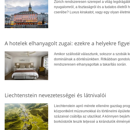
Zürich rendszeresen szerepel a világ legdrágáb
nyugalomról, a tisztaságról és a tudatos életről
cserébe? Luxus kirakatot, vagy egy olyan életmi
A hotelek elhanyagolt zugai: ezekre a helyekre figyel
Amikor szállodát választunk, sokszor a szobák 
dominálnak a döntésünkben. Ritkábban gondolu
rendszeresen elhanyagoltak a takarítás során.
Liechtenstein nevezetességei és látnivalói
Liechtenstein apró mérete ellenére gazdag progra
központként múzeumokkal és történelmi épületek
százaival csábítja az utazókat. A könnyen bejárh
borkóstolók teszik teljessé a kirándulók élményé