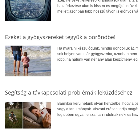
szép helyeket felkereső kirándulások után által
hazaérkezése után is frissen és megújult erővel
mellett azonban több hosszú távon is előnyös vá
Ezeket a gyógyszereket tegyük a bőröndbe!
Ha nyaralni készülődünk, mindig gondoljuk át,
sok helyen van már gyógyszertár, azonban nem jó 
jobb, ha nálunk van néhány alap készítmény, egy 
Segítség a távkapcsolati problémák leküzdéséhez
Bármikor kerülhetünk olyan helyzetbe, hogy a p
vagy a tanulmányok. Viszont erősen tartja magát
legtöbben ugyan elszántan indulnak neki és his