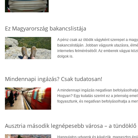
Ez Magyarország bakancslistája
A pénz csak az ötödik vágyként szerepel a mag
bakancslistáján. Jobban vágyunk utazásra, élmé
internetes felméréséből. Az emberek vágyai köz
dolgok is.
Mindennapi ingázás? Csak tudatosan!
A mindennapi ingázás negatívan befolyásolhatja
Hogyan? Egy kutatás szerint ez a jelenség emel
fogyasztunk, és negatívan befolyásolhatja a me
Ausztria második legnépesebb városa – a tündöklő
Hangulatos udvarok és kávézók, magasztos épüle