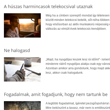
A húszas harmincasok telekocsival utaznak
Még ha a címben szereplő mondat így tételesen 
között minden telekocsi betelik, sőt néha többe
hogy elsősorban az aktív munkakorú népesség e
változás az elmúlt évek telekocsis trendjében.
Ne halogasd
„Majd, ha nyugdíjas leszek lesz rá időm!”- ismer
mindenre ráérő nyugdíjas alakja csak egy városi
Azonban amikor arra gondolunk, hogy majd akk
lesz, akkor csak halogatunk.
Fogadalmak, amit fogadjunk, hogy nem tartunk be
A legtöbb fogadalmat, ígéretet pezsgőspohárral 
Mire beköszönt a tavasz, már nem is emlékszün