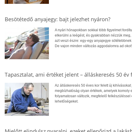
Besötétedő anyajegy: bajt jelezhet nyáron?
A nyári hónapokban sokkal több figyelmet fordít
elkerülni a leégést, és gyakrabban nézzük meg,
azt veszi észre: egy-egy anyajegye sötétebbnek 
De vajon minden változás aggodalomra ad okot
Tapasztalat, ami értéket jelent – álláskeresés 50 év f
Az álláskeresés 50 éves kor felett új kihívásokat
megbízhatóság olyan értékek, amelyek komoly el
folyamatosan változik, megfelelő felkészüléssel 
lehetőségeket.
Mielőtt elindulsz nyaralni, ezeket ellenőrizd a laká