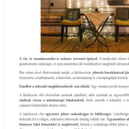
A víz- és áramhasználat is tudatos tervezést igényel.
A tartályokat tölteni é
gondoskodni szükséges, és nem mindenhol áll rendelkezésre megfelelő infrastruk
Bár sokan olcsó életformának tartják, a lakókocsizás
jelentős beruházással já
beszerzése, a karbantartás, a biztosítás, az üzemanyag és a kempingdíjak komoly 
Emellett a műszaki meghibásodások sem ritkák
. Egy váratlan javítás könnyen
A lakókocsis élet elsősorban azoknak ajánlható, akik nyitottak az egyszerű
riadnak vissza a mindennapi feladatoktól.
Akik szeretik a kalandot, a te
számára felejthetetlen élmény lehet.
A lakókocsis élet
egyszerre jelent szabadságot és felelősséget.
Lehetősége
fedezzük fel a világot, miközben otthonunk mindig velünk van.
Ugyanakkor alk
bizonyos fokú lemondást is megkövetel.
Akinek a szabadság többet jelent a