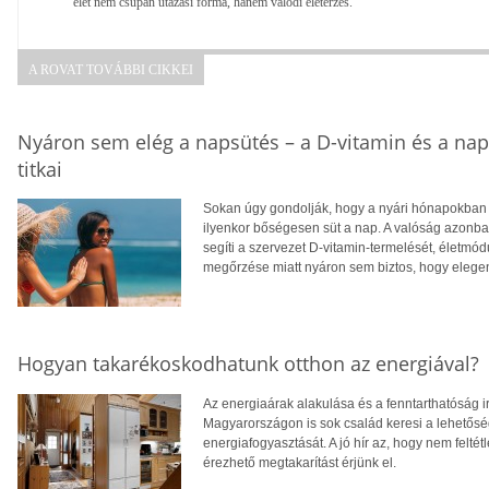
élet nem csupán utazási forma, hanem valódi életérzés.
A ROVAT TOVÁBBI CIKKEI
Nyáron sem elég a napsütés – a D-vitamin és a na
titkai
Sokan úgy gondolják, hogy a nyári hónapokban f
ilyenkor bőségesen süt a nap. A valóság azonba
segíti a szervezet D-vitamin-termelését, életm
megőrzése miatt nyáron sem biztos, hogy eleg
Hogyan takarékoskodhatunk otthon az energiával?
Az energiaárak alakulása és a fenntarthatóság i
Magyarországon is sok család keresi a lehetősé
energiafogyasztását. A jó hír az, hogy nem feltétl
érezhető megtakarítást érjünk el.