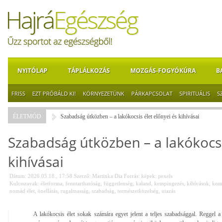
NYITÓLAP
TÁPLÁLKOZÁS
MOZGÁS-FOGYÓKÚRA
B
FRISS
EZT PRÓBÁLD KI!
KÖRNYEZETÜNK
PÁRKAPCSOLAT
SPIRITUÁLIS
S
ÉLETMÓD
Szabadság útközben – a lakókocsis élet előnyei és kihívásai
Szabadság útközben – a lakókocsi
kihívásai
Dátum: 2026.05.18., 17:58
Szerző:
Martinka Dia
Forrás:
képek: pexels
Kulcsszavak:
életforma
,
fenntarthatóság
,
függetlenség
,
kaland
,
kempingezés
,
kihívások
,
kom
nomád élet
,
önellátás
,
rugalmasság
,
szabadság
,
természetközelség
,
utazás
A lakókocsis élet sokak számára egyet jelent a teljes szabadsággal. Reggel 