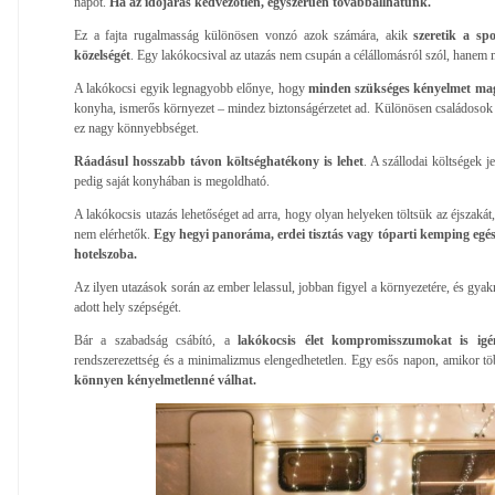
napot.
Ha az időjárás kedvezőtlen, egyszerűen továbbállhatunk.
Ez a fajta rugalmasság különösen vonzó azok számára, akik
szeretik a spo
közelségét
. Egy lakókocsival az utazás nem csupán a célállomásról szól, hanem m
A lakókocsi egyik legnagyobb előnye, hogy
minden szükséges kényelmet ma
konyha, ismerős környezet – mindez biztonságérzetet ad. Különösen családosok és
ez nagy könnyebbséget.
Ráadásul hosszabb távon költséghatékony is lehet
. A szállodai költségek j
pedig saját konyhában is megoldható.
A lakókocsis utazás lehetőséget ad arra, hogy olyan helyeken töltsük az éjszaká
nem elérhetők.
Egy hegyi panoráma, erdei tisztás vagy tóparti kemping egé
hotelszoba.
Az ilyen utazások során az ember lelassul, jobban figyel a környezetére, és gyak
adott hely szépségét.
Bár a szabadság csábító, a
lakókocsis élet kompromisszumokat is igé
rendszerezettség és a minimalizmus elengedhetetlen. Egy esős napon, amikor t
könnyen kényelmetlenné válhat.