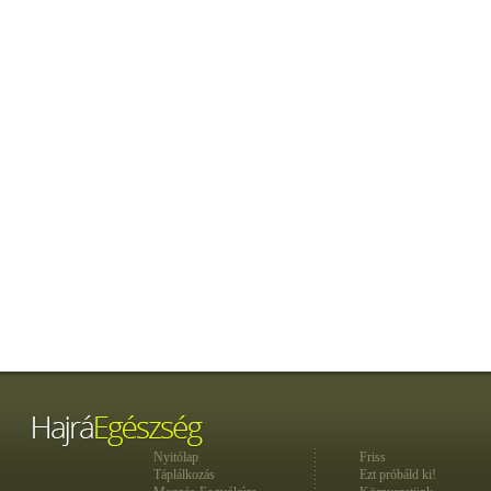
Nyitólap
Friss
Táplálkozás
Ezt próbáld ki!