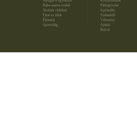
Mozgás-Fogyókúra
Környezetünk
Baba-mama-család
Párkapcsolat
Testünk védelme
Spirituális
Elme és lélek
Szabadidő
Életmód
Vélemény
Sportvilág
Ajánló
Bulvár