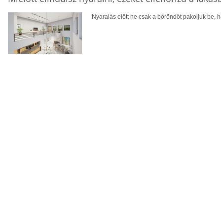
Nyaralás előtt ne csak a bőröndöt pakoljuk be, ha