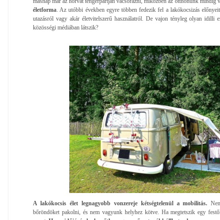
másnap már az horvát tengerpartján vacsorázni, miközben az otthonunk mindig 
életforma
. Az utóbbi években egyre többen fedezik fel a lakókocsizás előnyeit
utazásról vagy akár életvitelszerű használatról. De vajon tényleg olyan idilli
közösségi médiában látszik?
A lakókocsis élet legnagyobb vonzereje kétségtelenül a mobilitás.
Nem 
bőröndöket pakolni, és nem vagyunk helyhez kötve. Ha megtetszik egy festő