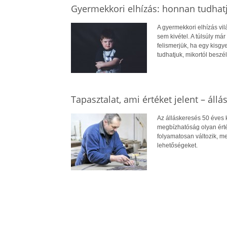
Gyermekkori elhízás: honnan tudhatj
A gyermekkori elhízás vi
sem kivétel. A túlsúly má
felismerjük, ha egy kisg
tudhatjuk, mikortól beszél
Tapasztalat, ami értéket jelent – állá
Az álláskeresés 50 éves ko
megbízhatóság olyan érté
folyamatosan változik, me
lehetőségeket.