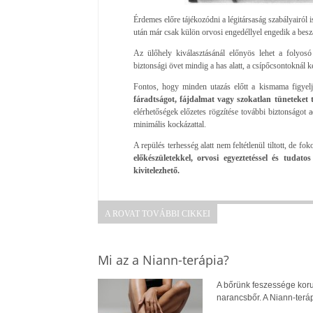
Érdemes előre tájékozódni a légitársaság szabályairól i
után már csak külön orvosi engedéllyel engedik a besz
Az ülőhely kiválasztásánál előnyös lehet a folyosó 
biztonsági övet mindig a has alatt, a csípőcsontoknál 
Fontos, hogy minden utazás előtt a kismama figyelje
fáradtságot, fájdalmat vagy szokatlan tüneteket 
elérhetőségek előzetes rögzítése további biztonságot 
minimális kockázattal.
A repülés terhesség alatt nem feltétlenül tiltott, de f
előkészületekkel, orvosi egyeztetéssel és tudat
kivitelezhető.
A ROVAT TOVÁBBI CIKKEI
Mi az a Niann-terápia?
A bőrünk feszessége koru
narancsbőr. A Niann-terá