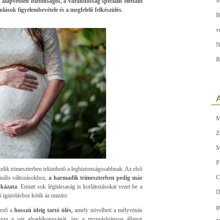
M
alapvetően biztonságos, a várandósság speciális élettani
nlások figyelembevétele és a megfelelő felkészülés.
B
v
N
R
A
M
Z
M
P
odik trimeszterben tekinthető a legbiztonságosabbnak. Az első
C
nális változásokhoz,
a harmadik trimeszterben pedig már
ckázata
. Emiatt sok légitársaság is korlátozásokat vezet be a
D
 igazoláshoz kötik az utazást.
g
yező a
hosszú ideig tartó ülés,
amely növelheti a mélyvénás
zza a vér alvadékonyságát, így a mozgáshiányos állapot