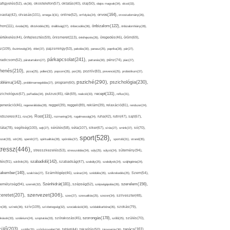
afigyelés(52),
ok(36),
okostelefon(57),
oktatás(40),
olaj(50),
olajos magvak(34),
olcsó(33),
olvasás(101),
orvos(164),
ívaolaj(42),
omega-3(31),
online(52),
orrfolyás(24),
orvostudomány(26),
thon(111),
önbizalom(122),
óvoda(26),
öltözködés(35),
önállóság(27),
önbecsülés(36),
önbizalomhiány(28),
önismeret(113),
értékelés(44),
önfejlesztés(59),
önkifejezés(26),
öregedés(46),
öröm(69),
z(109),
őszinteség(34),
ötlet(37),
pajzsmirigy(53),
pakolás(30),
panasz(25),
paprika(28),
pár(27),
párkapcsolat(241),
radicsom(52),
páratartalom(27),
pattanás(30),
pénz(74),
piac(27),
ihenés(210),
pizza(25),
pollen(32),
popcorn(35),
por(26),
pozitív(83),
prevenció(25),
probiotikum(37),
psziché(290),
pszichológia(230),
obléma(142),
problémamegoldás(27),
program(60),
recept(131),
zichológus(67),
puffadás(34),
pulzus(45),
rák(69),
reakció(33),
reflux(31),
generáció(46),
regenerálódás(28),
reggel(39),
reggeli(89),
reklám(39),
relaxáció(81),
rendszer(24),
Rost(131),
ndszeres(41),
rizs(34),
rozmaring(24),
rugalmasság(24),
ruha(42),
rutin(47),
sajt(67),
segítség(100),
séta(107),
láta(78),
sejt(27),
sérülés(58),
siker(67),
sírás(27),
smink(37),
só(70),
sport(528),
ozat(33),
sör(26),
spenót(27),
spiritualitás(28),
spórolás(37),
sportoló(31),
strand(35),
tressz(446),
sütemény(94),
stresszkezelés(53),
stresszoldás(34),
súly(25),
súlyzó(24),
szabadidő(142),
tés(91),
sütőtök(25),
szabadság(47),
szabály(25),
szabályok(24),
szájhigiénia(24),
akember(140),
szakítás(27),
Számítógép(46),
száraz(24),
szédülés(35),
székrekedés(25),
Szem(54),
Szénhidrát(181),
emélyiség(94),
szerelem(156),
szemét(32),
szépség(52),
szépségápolás(26),
szervezet(306),
zeretet(207),
szex(27),
szexualitás(25),
szezon(34),
szilveszter(48),
szív(109),
n(28),
színek(36),
szívbetegség(32),
szocializáció(30),
szódabikarbóna(35),
szokás(79),
szorongás(178),
okások(33),
szolárium(24),
szoptatás(33),
szórakozás(45),
szőlő(25),
szülés(70),
zülő(203),
tanács(161),
szülők(25),
szűrővizsgálat(34),
tablet(44),
takarítás(50),
támogatás(36),