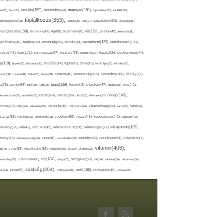
tápanyag(181),
tanulás(159),
ár(36),
tánc(26),
tanulmány(40),
tapasztalat(27),
táplálék(34),
táplálkozás(353),
lálékkiegészítő(25),
tárolás(29),
társ(27),
társadalom(50),
társaság(31),
tea(158),
tél(153),
vasz(87),
technika(46),
tej(88),
tejtermék(60),
telefon(49),
televízió(31),
terápia(92),
terhesség(96),
természet(129),
természetes(103),
ljesítmény(46),
termék(44),
test(171),
testmozgás(97),
rvezés(46),
testsúly(79),
testtartás(27),
tészta(39),
tevékenység(44),
pp(118),
tippek(27),
tisztaság(35),
tisztítás(44),
tojás(91),
torna(43),
torokfájás(32),
törődés(27),
tudatosság(115),
tudomány(106),
ténet(38),
trauma(31),
trükk(25),
tudás(30),
tudatos(46),
túlsúly(72),
tünet(139),
ra(78),
turmix(64),
túró(29),
tüdő(28),
tünetek(64),
türelem(47),
uborka(26),
újév(42),
ünnep(148),
ahasznosítás(37),
újszülött(26),
úszás(46),
Utazás(85),
Üdítő(26),
ülőmunka(27),
csora(79),
válás(24),
választás(29),
változás(48),
változatos(24),
várandósság(54),
város(24),
vas(64),
sárlás(85),
vashiány(31),
védekezés(28),
védelem(59),
vegán(48),
vegetáriánus(43),
vegyszer(28),
vércukorszint(108),
vérnyomás(125),
lemény(57),
vér(41),
vércukor(49),
vérkeringés(77),
rseny(46),
vérszegénység(34),
vese(46),
veszekedés(29),
veszély(45),
veszélyes(54),
világháló(41),
vitamin(406),
ág(34),
vírus(82),
viselkedés(86),
viszketés(30),
vita(34),
vitalitás(31),
víz(184),
aminhiány(33),
vitaminok(86),
vizsga(26),
vizsgálat(59),
zab(34),
zabkása(36),
zabpehely(36),
zöldség(304),
zsír(166),
ar(24),
zene(85),
zöldségek(32),
zsírégetés(46),
zsírsav(25)