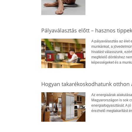
Pályaválasztás előtt – hasznos tippe
A pályaválasztás az élet
munkánkat, a jövedelmün
hivatást válasszunk, ezé
megfelelő döntéshez nem
képességeket és a munkae
Hogyan takarékoskodhatunk otthon a
Az energiaárak alakulása
Magyarországon is sok cs
energiafogyasztását. A jó 
érezhető megtakarítást ér