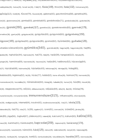
folyadék(119),
khagyma(47),
folsav(25),
folyadékbevitel(40),
folyadékfogyasztás(45),
főzés(149),
futás(132),
yadékpótlás(29),
fontos(25),
forralt bor(26),
Föld(27),
friss(44),
futóverseny(32),
ggőség(112),
fürdő(26),
fűszer(79),
fűszerek(28),
gabona(42),
gasztronómia(58),
genetika(45),
tén(32),
gluténmentes(34),
gomba(53),
gondolat(43),
gondolkodás(71),
gondoskodás(33),
gyakorlat(29),
gyerek(260),
gyermek(179),
gyerekek(117),
ász(31),
gyerekkor(32),
gyereknevelés(83),
gyógynövény(150),
ermekkor(36),
gyertya(28),
gyógyászat(36),
gyógyítás(69),
gyógymód(50),
ógyszer(165),
gyulladás(126),
gyógytea(40),
gyógyulás(85),
gyomor(62),
Gyömbér(66),
gyümölcs(340),
ulladáscsökkentő(103),
gyümölcslé(28),
hagyma(28),
hagyomány(36),
haj(85),
hangulat(112),
ápolás(36),
hajhullás(44),
hajmosás(24),
hal(70),
hála(25),
halál(39),
hányás(25),
yinger(25),
harmónia(69),
hasmenés(35),
hasznos(24),
hatás(84),
hatékony(52),
házasság(64),
i(27),
háziállat(48),
házimunka(28),
háztartás(43),
hétköznap(24),
hétvége(25),
hideg(80),
dratálás(69),
higiénia(52),
hit(26),
hízás(77),
hobbi(62),
home office(26),
hormon(79),
hormonok(25),
rmonrendszer(24),
hozzáállás(31),
hőmérséklet(44),
hőség(36),
hulladék(33),
humor(24),
hús(86),
húsvét(36),
idő(111),
ő(30),
idegrendszer(75),
időbeosztás(32),
időjárás(69),
idős(24),
illat(30),
illóolaj(78),
immunrendszer(315),
munerősítés(30),
immunerősítő(36),
influenza(45),
információ(33),
iskola(123),
er(29),
intelligencia(28),
internet(64),
inzulin(42),
inzulinrezisztencia(35),
írás(27),
olakezdés(25),
ital(75),
ivás(27),
íz(39),
izgalom(27),
izom(91),
izomzat(24),
ízület(54),
járvány(35),
kalória(193),
ték(89),
jóga(56),
Joghurt(67),
jótékony(41),
kaland(28),
kalcium(71),
kálium(50),
kapcsolat(209),
karácsony(174),
masz(30),
kamilla(41),
Kánikula(59),
káposzta(24),
kávé(125),
ácsonyfa(25),
karantén(34),
káros(53),
keksz(29),
kellemetlen(29),
kenyér(32),
képesség(28),
kezelés(167),
dés(31),
kerékpár(25),
keringés(26),
kert(52),
kertészkedés(26),
készülődés(24),
kézmosás(28),