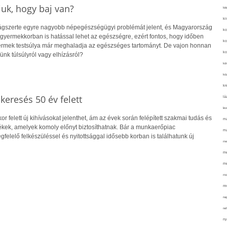
uk, hogy baj van?
kié
ki
lágszerte egyre nagyobb népegészségügyi problémát jelent, és Magyarország
ko
r gyermekkorban is hatással lehet az egészségre, ezért fontos, hogy időben
ko
yermek testsúlya már meghaladja az egészséges tartományt. De vajon honnan
ko
ünk túlsúlyról vagy elhízásról?
kör
köz
kr
skeresés 50 év felett
lá
lev
r felett új kihívásokat jelenthet, ám az évek során felépített szakmai tudás és
ma
kek, amelyek komoly előnyt biztosíthatnak. Bár a munkaerőpiac
ma
gfelelő felkészüléssel és nyitottsággal idősebb korban is találhatunk új
me
me
mé
mo
mu
na
ne
ny