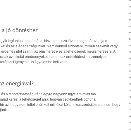
fo
fol
fü
glu
gy
k a jó döntéshez
gy
gy
 egyik legfontosabb döntése, hiszen hosszú távon meghatározhatja a
gy
ket és az elégedettségünket. Nem könnyű eldönteni, milyen szakmát vagy
rt érdemes időt szánni az önismeretre és a lehetőségek megismerésére. A
haj
csak az iskolai eredményeket, hanem az érdeklődést, a személyes
hán
rőpiaci igényeket is figyelembe kell venni.
ház
hi
ho
z energiával?
hűt
im
 és a fenntarthatóság iránti egyre nagyobb figyelem miatt ma
ing
alád keresi a lehetőséget arra, hogyan csökkentheti otthona
isk
hír az, hogy nem feltétlenül kell milliókat költeni korszerűsítésre ahhoz, hogy
jünk el.
já
ka
kar
kér