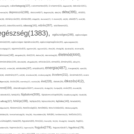
cukorbetegség(137),
orbeteg(25),
cukormentes(69),
D-vitamin(53),
daganat(36),
dekoráció(41),
diéta(395),
depresszió(199),
mencia(34),
desszert(67),
diagnózis(28),
diák(24),
dió(50),
dohányzás(92),
at(38),
döntés(58),
drága(26),
duzzanat(27),
E-vitamin(25),
eb(26),
ebéd(57),
ecet(38),
edzés(267),
édesség(141),
es(42),
édesítőszer(43),
edzőterem(42),
egészség(1383),
egészséges(246),
egészséges
etmód(100),
egészséges táplálkozás(45),
egészségmegőrzés(43),
egészségtelen(32),
észségügy(27),
egyensúly(63),
egyetem(30),
egyszerű(31),
éhes(30),
éhség(38),
éjszaka(33),
ekcéma(26),
életmód(444),
elmiszer(142),
élet(114),
elengedés(29),
életkor(30),
életminőség(30),
etmódváltás(109),
elhízás(110),
elme(93),
életvitel(28),
elfogadás(30),
élmény(55),
előny(37),
energia(487),
emésztés(167),
árás(32),
ember(38),
empátia(43),
Energiaital(29),
eper(30),
érzelem(211),
ő(36),
eredmény(47),
erő(36),
érrendszer(36),
érzékenység(36),
érzelmek(42),
érzelmi
étkezés(412),
étel(228),
elligencia(28),
érzés(39),
esemény(27),
eszköz(28),
ételek(39),
trend(194),
evés(92),
étrendkiegészítő(47),
étterem(24),
étvágy(34),
Európa(28),
évszak(28),
fájdalom(308),
cebook(42),
fahéj(43),
fájdalomcsillapító(39),
fáradékonyság(30),
fáradt(28),
fehérje(198),
radtság(117),
fejfájás(93),
fejlődés(143),
fejlesztés(44),
feladat(46),
félelem(115),
dolgozás(24),
felelősség(62),
felnőtt(66),
felszívódás(56),
féltékenység(26),
fertőzés(101),
töltődés(29),
fenntarthatóság(29),
fény(36),
fényvédelem(28),
férfi(86),
fertőtlenítés(31),
film(111),
szültség(82),
fiatal(39),
figyelem(69),
finom(26),
fitt(34),
fittség(34),
fizikai(25),
fog(51),
fogyás(279),
fogyókúra(178),
gadalom(25),
fogmosás(41),
fogorvos(24),
fogyasztás(67),