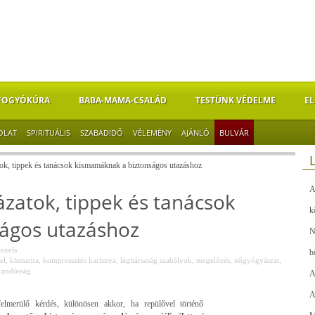
FOGYÓKÚRA
BABA-MAMA-CSALÁD
TESTÜNK VÉDELME
EL
OLAT
SPIRITUÁLIS
SZABADIDŐ
VÉLEMÉNY
AJÁNLÓ
BULVÁR
ok, tippek és tanácsok kismamáknak a biztonságos utazáshoz
A
zatok, tippek és tanácsok
k
ágos utazáshoz
N
exels
b
el
,
kismama
,
kompressziós harisnya
,
légitársaság szabályok
,
megelőzés
,
nőgyógyászat
,
randósság
A
A
elmerülő kérdés, különösen akkor, ha repülővel történő