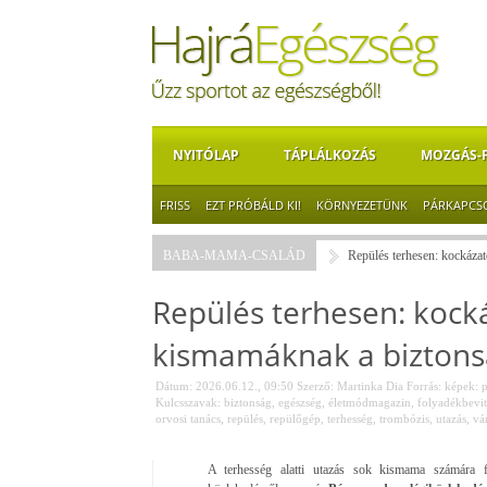
NYITÓLAP
TÁPLÁLKOZÁS
MOZGÁS-
FRISS
EZT PRÓBÁLD KI!
KÖRNYEZETÜNK
PÁRKAPCS
BABA-MAMA-CSALÁD
Repülés terhesen: kockázat
Repülés terhesen: kocká
kismamáknak a biztons
Dátum: 2026.06.12., 09:50
Szerző:
Martinka Dia
Forrás:
képek: p
Kulcsszavak:
biztonság
,
egészség
,
életmódmagazin
,
folyadékbevit
orvosi tanács
,
repülés
,
repülőgép
,
terhesség
,
trombózis
,
utazás
,
vá
A terhesség alatti utazás sok kismama számára f