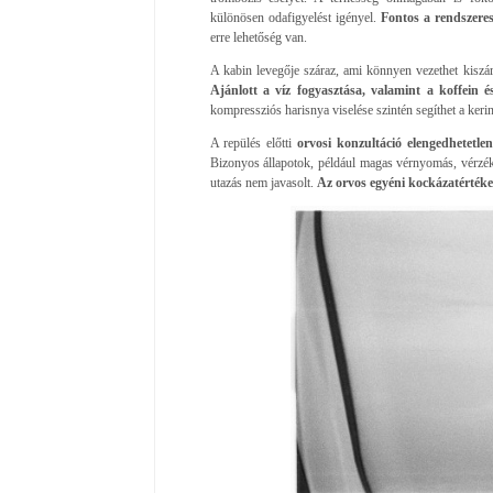
különösen odafigyelést igényel.
Fontos a rendszeres 
erre lehetőség van.
A kabin levegője száraz, ami könnyen vezethet kiszár
Ajánlott a víz fogyasztása, valamint a koffein é
kompressziós harisnya viselése szintén segíthet a ker
A repülés előtti
orvosi konzultáció elengedhetetlen
Bizonyos állapotok, például magas vérnyomás, vérzék
utazás nem javasolt.
Az orvos egyéni kockázatértéke