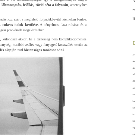
N
lábmozgatás, felállás, rövid séta a folyosón
, amennyiben
r
H
adáshoz, ezért a megfelelő folyadékbevitel kiemelten fontos.
s cukros italok kerülése.
A kényelmes, laza ruházat és a
ingési problémák megelőzésében.
, különösen akkor, ha a terhesség nem komplikációmentes.
enység, korábbi vetélés vagy fenyegető koraszülés esetén az
lés alapján tud biztonságos tanácsot adni.
A-v
akt
áll
a
a
arc
vi
ba
bet
bi
bő
cig
csí