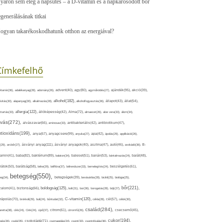
yáron sem elég a napsütés – a D-vitamin és a napkárosodott bőr
egenerálásának titkai
ogyan takarékoskodhatunk otthon az energiával?
Címkefelhő
ajándék(95),
itamin(36),
adalékanyag(28),
adomány(26),
advent(40),
agy(80),
agyműködés(27),
akció(39),
alkohol(182),
ivitás(30),
alapanyag(30),
alkalmazás(28),
alkoholfogyasztás(36),
állapot(43),
állat(54),
allergia(122),
attartás(33),
állóképesség(42),
Alma(72),
almaecet(26),
aloe vera(33),
álom(34),
lvás(272),
alvászavar(66),
aminosav(33),
antibakteriális(42),
antibiotikum(47),
ntioxidáns(199),
anyagcsere(99),
anya(67),
anyuka(27),
apa(42),
ápolás(29),
applikáció(26),
ásványi anyag(111),
(29),
arcbőr(27),
ásványi anyagok(40),
asztma(47),
autó(46),
avokádó(36),
B-
tamin(41),
baba(82),
baktérium(89),
balaton(34),
baleset(51),
banán(53),
bántalmazás(24),
barát(48),
rátok(50),
barátság(58),
béke(29),
bélflóra(37),
bélrendszer(33),
bemelegítés(24),
beszélgetés(61),
betegség(550),
eg(34),
betegségek(39),
bevásárlás(28),
bicikli(25),
biológia(25),
bőr(221),
boldogság(125),
zalom(41),
biztonság(66),
bolt(31),
bor(36),
borogatás(28),
böjt(27),
C-vitamin(120),
rápolás(70),
brokkoli(29),
buli(24),
bűntudat(32),
cékla(28),
cél(57),
célok(30),
család(284),
aretta(38),
cikk(24),
Cink(24),
cipő(37),
citrom(61),
citromfű(26),
csecsemő(45),
cukor(194),
pés(26),
csoki(35),
csokoládé(71),
csomagolás(24),
csont(33),
csontritkulás(36),