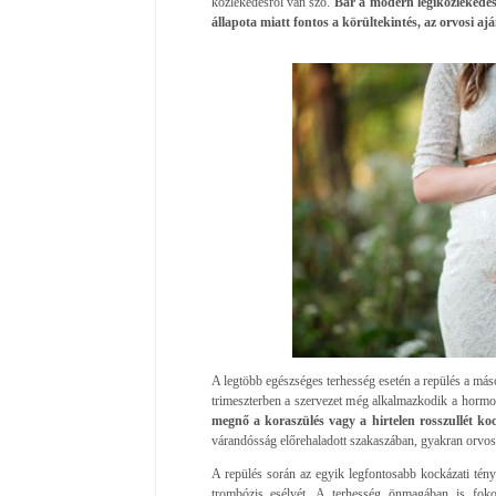
közlekedésről van szó.
Bár a modern légiközlekedés 
állapota miatt fontos a körültekintés, az orvosi ajá
A legtöbb egészséges terhesség esetén a repülés a más
trimeszterben a szervezet még alkalmazkodik a hormo
megnő a koraszülés vagy a hirtelen rosszullét ko
várandósság előrehaladott szakaszában, gyakran orvosi
A repülés során az egyik legfontosabb kockázati tén
trombózis esélyét. A terhesség önmagában is foko