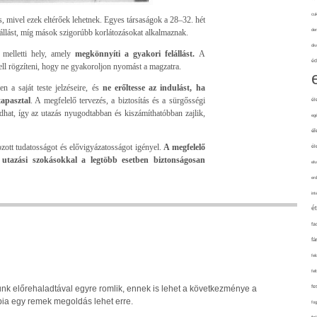
cuk
s, mivel ezek eltérőek lehetnek. Egyes társaságok a 28–32. hét
de
állást, míg mások szigorúbb korlátozásokat alkalmaznak.
div
melletti hely, amely
megkönnyíti a gyakori felállást.
A
éd
kell rögzíteni, hogy ne gyakoroljon nyomást a magzatra.
n a saját teste jelzéseire, és
ne erőltesse az indulást, ha
tapasztal
. A megfelelő tervezés, a biztosítás és a sürgősségi
él
adhat, így az utazás nyugodtabban és kiszámíthatóbban zajlik,
eg
él
okozott tudatosságot és elővigyázatosságot igényel.
A megfelelő
él
os utazási szokásokkal a legtöbb esetben biztonságosan
elv
erd
int
é
fa
fá
fel
fel
fe
nk előrehaladtával egyre romlik, ennek is lehet a következménye a
pia egy remek megoldás lehet erre.
fo