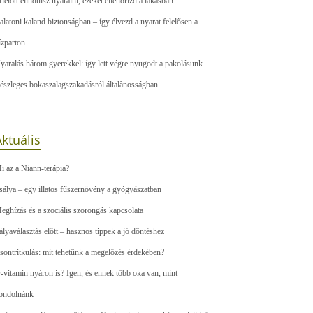
ielőtt elindulsz nyaralni, ezeket ellenőrizd a lakásban
alatoni kaland biztonságban – így élvezd a nyarat felelősen a
ízparton
yaralás három gyerekkel: így lett végre nyugodt a pakolásunk
észleges bokaszalagszakadásról általànosságban
ktuális
i az a Niann-terápia?
sálya – egy illatos fűszernövény a gyógyászatban
eghízás és a szociális szorongás kapcsolata
ályaválasztás előtt – hasznos tippek a jó döntéshez
sontritkulás: mit tehetünk a megelőzés érdekében?
-vitamin nyáron is? Igen, és ennek több oka van, mint
ondolnánk