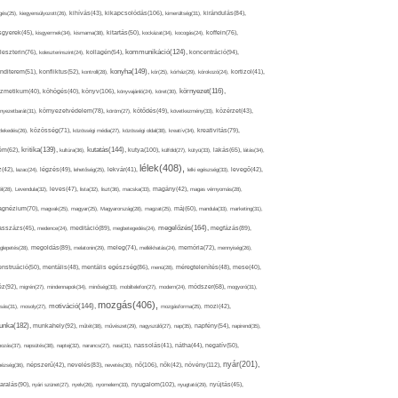
kikapcsolódás(106),
gés(25),
kiegyensúlyozott(26),
kihívás(43),
kimerültség(31),
kirándulás(84),
sgyerek(45),
kisgyermek(34),
kismama(38),
kitartás(50),
kockázat(34),
kocogás(24),
koffein(76),
kommunikáció(124),
koncentráció(94),
leszterin(76),
koleszterinszint(24),
kollagén(54),
konyha(149),
nditerem(51),
konfliktus(52),
kontroll(28),
kór(25),
kórház(29),
kórokozó(24),
kortizol(41),
könyv(106),
környezet(116),
zmetikum(40),
köhögés(40),
könyvajánló(24),
köret(30),
nyezetbarát(31),
környezetvédelem(78),
köröm(27),
kötődés(49),
következmény(33),
közérzet(43),
lekedés(26),
közösség(71),
közösségi média(27),
közösségi oldal(38),
kreatív(34),
kreativitás(79),
kritika(139),
kutatás(144),
kutya(100),
ém(62),
kultúra(36),
külföld(27),
kütyü(33),
lakás(65),
látás(34),
lélek(408),
z(42),
lazac(24),
légzés(49),
lehetőség(25),
lekvár(41),
lelki egészség(33),
levegő(42),
él(28),
Levendula(32),
leves(47),
lista(32),
liszt(36),
macska(33),
magány(42),
magas vérnyomás(28),
gnézium(70),
magvak(25),
magyar(25),
Magyarország(28),
magzat(25),
máj(60),
mandula(33),
marketing(31),
megelőzés(164),
sszázs(45),
medence(24),
meditáció(89),
megbetegedés(24),
megfázás(89),
glepetés(28),
megoldás(89),
melatonin(29),
meleg(74),
mellékhatás(24),
memória(72),
mennyiség(26),
nstruáció(50),
mentális(48),
mentális egészség(86),
menü(28),
méregtelenítés(48),
mese(40),
z(92),
migrén(27),
mindennapok(34),
minőség(33),
mobiltelefon(27),
modern(24),
módszer(68),
mogyoró(31),
mozgás(406),
motiváció(144),
sás(31),
mosoly(27),
mozgásforma(25),
mozi(42),
nka(182),
munkahely(92),
műtét(38),
művészet(29),
nagyszülő(27),
nap(35),
napfény(54),
napirend(35),
pozás(37),
napsütés(38),
naptej(32),
narancs(27),
nasi(31),
nassolás(41),
nátha(44),
negatív(50),
nyár(201),
nő(106),
növény(112),
hézség(36),
népszerű(42),
nevelés(83),
nevetés(30),
nők(42),
nyugalom(102),
aralás(90),
nyári szünet(27),
nyelv(26),
nyomelem(33),
nyugtató(29),
nyújtás(45),