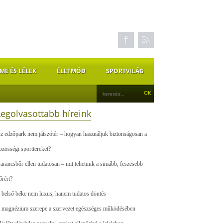
ME ÉS LÉLEK
ÉLETMÓD
SPORTVILÁG
Legolvasottabb híreink
z edzőpark nem játszótér – hogyan használjuk biztonságosan a
özösségi sporttereket?
arancsbőr ellen tudatosan – mit tehetünk a simább, feszesebb
őrért?
 belső béke nem luxus, hanem tudatos döntés
 magnézium szerepe a szervezet egészséges működésében