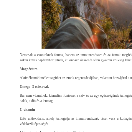
Nemcsak a csontoknak fontos, hanem az immunrendszer és az izmok megfele
sokan kevés napfényhez jutnak, különösen ősszel és télen gyakran szükség lehet 
Magnézium
Aktív életmód mellett segíthet az izmok regenerációjában, valamint hozzájárul a
Omega–3 zsírsavak
Bár nem vitaminok, kiemelten fontosak a szív és az agy egészségének támogatá
halak, a dió és a lenmag.
C-vitamin
Erős antioxidáns, amely támogatja az immunrendszert, részt vesz a kollagén
védekezőképességét.