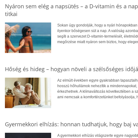
Nyáron sem elég a napsütés – a D-vitamin és a na
titkai
Sokan úgy gondolják, hogy a nyári hónapokban f
ilyenkor bőségesen süt a nap. A valóság azonba
segíti a szervezet D-vitamin-termelését, életm
megőrzése miatt nyáron sem biztos, hogy eleg
Hőség és hideg – hogyan növeli a szélsőséges időjá
Az elmúlt években egyre gyakrabban tapasztalhat
hosszú hőhullámok nehezítik a mindennapokat, té
érkezhetnek. A klímaváltozás következtében a 
ami nemcsak a komfortérzetünket befolyásolja, 
Gyermekkori elhízás: honnan tudhatjuk, hogy baj v
A gyermekkori elhízás világszerte egyre nagyo