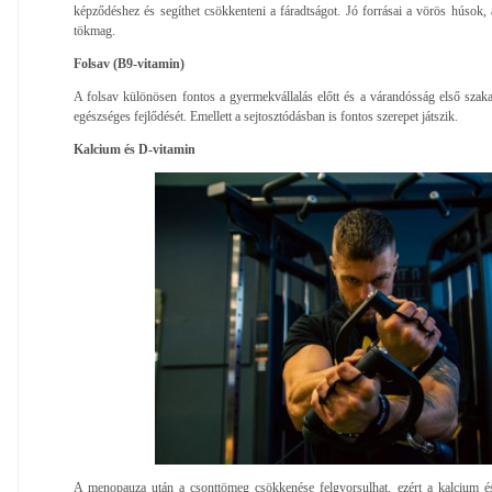
képződéshez és segíthet csökkenteni a fáradtságot. Jó forrásai a vörös húsok, 
tökmag.
Folsav (B9-vitamin)
A folsav különösen fontos a gyermekvállalás előtt és a várandósság első szak
egészséges fejlődését. Emellett a sejtosztódásban is fontos szerepet játszik.
Kalcium és D-vitamin
A menopauza után a csonttömeg csökkenése felgyorsulhat, ezért a kalcium és