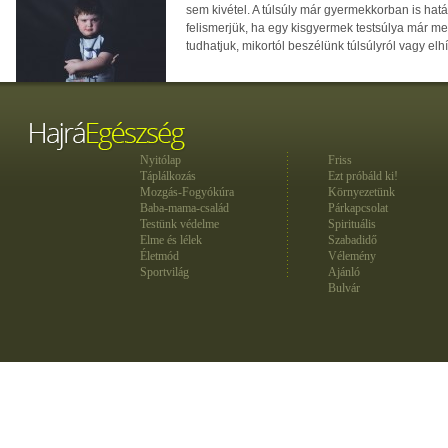
sem kivétel. A túlsúly már gyermekkorban is hatá
felismerjük, ha egy kisgyermek testsúlya már 
tudhatjuk, mikortól beszélünk túlsúlyról vagy elh
Nyitólap
Friss
Táplálkozás
Ezt próbáld ki!
Mozgás-Fogyókúra
Környezetünk
Baba-mama-család
Párkapcsolat
Testünk védelme
Spirituális
Elme és lélek
Szabadidő
Életmód
Vélemény
Sportvilág
Ajánló
Bulvár