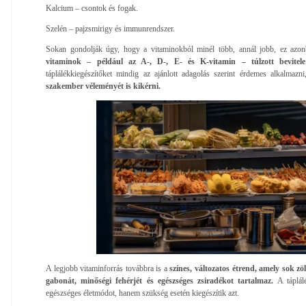
Kalcium – csontok és fogak.
Szelén – pajzsmirigy és immunrendszer.
Sokan gondolják úgy, hogy a vitaminokból minél több, annál jobb, ez azo
vitaminok – például az A-, D-, E- és K-vitamin – túlzott bevitele
táplálékkiegészítőket mindig az ajánlott adagolás szerint érdemes alkalmazni
szakember véleményét is kikérni.
A legjobb vitaminforrás továbbra is a
színes, változatos étrend, amely sok zö
gabonát, minőségi fehérjét és egészséges zsiradékot tartalmaz.
A táplál
egészséges életmódot, hanem szükség esetén kiegészítik azt.