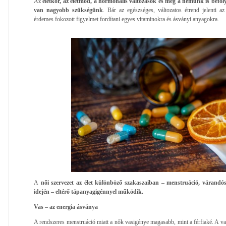
Az
életkor, az életmód, a hormonális változások és még a nemünk is befo
van nagyobb szükségünk
. Bár az egészséges, változatos étrend jelenti az
érdemes fokozott figyelmet fordítani egyes vitaminokra és ásványi anyagokra.
A
női szervezet az élet különböző szakaszaiban – menstruáció, várandó
idején – eltérő tápanyagigénnyel működik.
Vas – az energia ásványa
A rendszeres menstruáció miatt a nők vasigénye magasabb, mint a férfiaké. A va