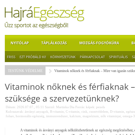
NYITÓLAP
TÁPLÁLKOZÁS
MOZGÁS-FOGYÓKÚRA
B
FRISS
EZT PRÓBÁLD KI!
KÖRNYEZETÜNK
PÁRKAPCSOLAT
SPIRITUÁLIS
S
TESTÜNK VÉDELME
Vitaminok nőknek és férfiaknak – Mire van igazán szük
Vitaminok nőknek és férfiaknak –
szüksége a szervezetünknek?
Dátum: 2026.07.07., 05:11
Szerző:
Martinka Dia
Forrás:
képek: pexels
Kulcsszavak:
ásványi anyagok
,
B-vitamin
,
C-vitamin
,
cink
,
csontvédelem
,
D-vitamin
,
egészs
folsav
,
hormonális egészség
,
immunrendszer
,
kalcium
,
magnézium
,
nők vitaminjai
,
omega-3
A vitaminok és ásványi anyagok nélkülözhetetlenek az egészség megőrzéséhez,