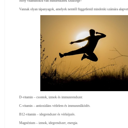
Mely vitaminokra van mindenkinek szüksége?
Vannak olyan tápanyagok, amelyek nemtől függetlenül mindenki számára alapve
D-vitamin – csontok, izmok és immunrendszer.
C-vitamin – antioxidáns védelem és immunműködés.
B12-vitamin – idegrendszer és vérképzés.
Magnézium – izmok, idegrendszer, energia.