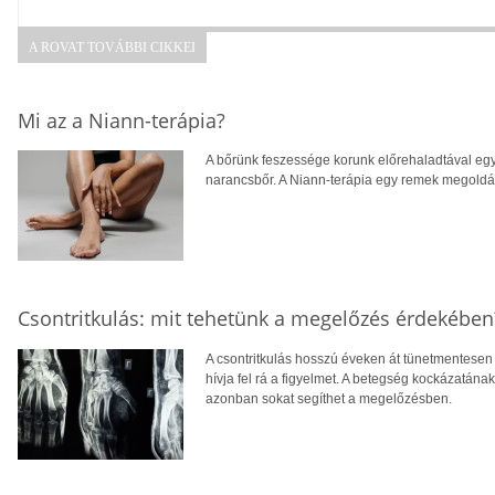
A ROVAT TOVÁBBI CIKKEI
Mi az a Niann-terápia?
A bőrünk feszessége korunk előrehaladtával egy
narancsbőr. A Niann-terápia egy remek megoldás
Csontritkulás: mit tehetünk a megelőzés érdekében
A csontritkulás hosszú éveken át tünetmentesen a
hívja fel rá a figyelmet. A betegség kockázatána
azonban sokat segíthet a megelőzésben.