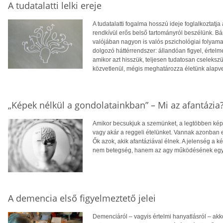
A tudatalatti lelki ereje
A tudatalatti fogalma hosszú ideje foglalkoztat
rendkívül erős belső tartományról beszélünk. B
valójában nagyon is valós pszichológiai folyamat
dolgozó háttérrendszer: állandóan figyel, értelme
amikor azt hisszük, teljesen tudatosan cselekszü
közvetlenül, mégis meghatározza életünk alapve
„Képek nélkül a gondolatainkban” – Mi az afantázia
Amikor becsukjuk a szemünket, a legtöbben képe
vagy akár a reggeli ételünket. Vannak azonban 
Ők azok, akik afantáziával élnek. A jelenség a ké
nem betegség, hanem az agy működésének egy 
A demencia első figyelmeztető jelei
Demenciáról – vagyis értelmi hanyatlásról – akk