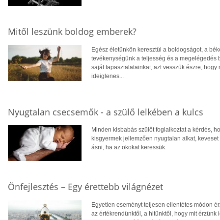
Mitől leszünk boldog emberek?
Egész életünkön keresztül a boldogságot, a bék
tevékenységünk a teljesség és a megelégedés b
saját tapasztalatainkat, azt vesszük észre, hog
ideiglenes...
Nyugtalan csecsemők - a szülő lelkében a kulcs
Minden kisbabás szülőt foglalkoztat a kérdés, h
kisgyermek jellemzően nyugtalan alkat, keveset 
ásni, ha az okokat keressük.
Önfejlesztés – Egy érettebb világnézet
Egyetlen eseményt teljesen ellentétes módon ér
az értékrendünktől, a hitünktől, hogy mit érzün