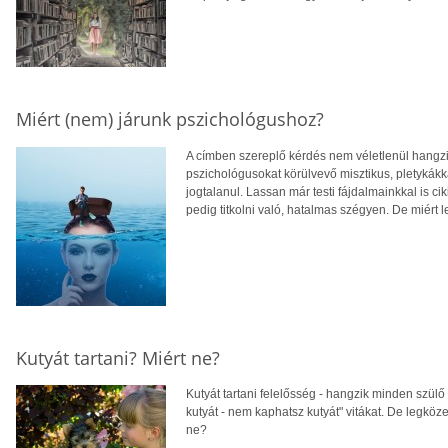
Miért (nem) járunk pszichológushoz?
A címben szereplő kérdés nem véletlenül hangzik
pszichológusokat körülvevő misztikus, pletykák
jogtalanul. Lassan már testi fájdalmainkkal is c
pedig titkolni való, hatalmas szégyen. De miért le
Kutyát tartani? Miért ne?
Kutyát tartani felelősség - hangzik minden szülő
kutyát - nem kaphatsz kutyát" vitákat. De legköze
ne?