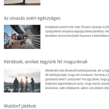
Az olvasás ezért egészséges
Kutatások szerint már napi 30 perc olvasás is 
újságcikkek olvasása éppúgy beleszámíthat, min
követése viszont kevésbé hasznos e tekintetben
Kérdések, amiket tegyünk fel magunknak
Mindenkit más tényezők befolyásolnak, de a leg
ők befolyásolják, hogy mit csinálunk. Gondolj a b
gondolod őket? Lehúznak? Ha úgy tűnik, hogy 
érdemes elgondolkozni azon, hogy merre szeretn
körülvéve, akik céltalanok, akkor a te életed cé
Waldorf játékok