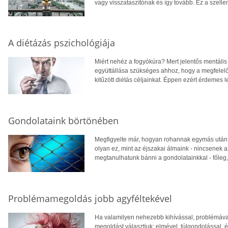
vagy visszataszítónak és így tovább. Ez a szelle
A diétázás pszichológiája
Miért nehéz a fogyókúra? Mert jelentős mentális 
együttállása szükséges ahhoz, hogy a megfelelő
kitűzött diétás céljainkat. Éppen ezért érdemes 
Gondolataink börtönében
Megfigyelte már, hogyan rohannak egymás után a
olyan ez, mint az éjszakai álmaink - nincsenek az
megtanulhatunk bánni a gondolatainkkal - főleg
Problémamegoldás jobb agyféltekével
Ha valamilyen nehezebb kihívással, problémáva
megoldást választjuk: elmével, túlgondolással,