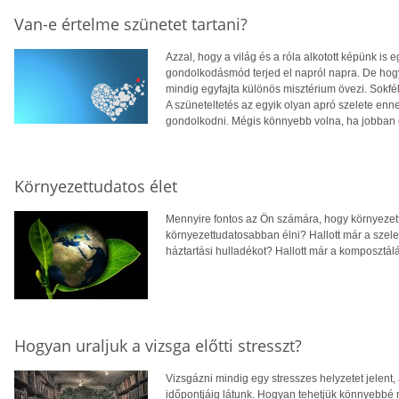
Van-e értelme szünetet tartani?
Azzal, hogy a világ és a róla alkotott képünk is
gondolkodásmód terjed el napról napra. De hogy
mindig egyfajta különös misztérium övezi. Sokfél
A szüneteltetés az egyik olyan apró szelete en
gondolkodni. Mégis könnyebb volna, ha jobban ér
Környezettudatos élet
Mennyire fontos az Ön számára, hogy környezett
környezettudatosabban élni? Hallott már a szelek
háztartási hulladékot? Hallott már a komposztál
Hogyan uraljuk a vizsga előtti stresszt?
Vizsgázni mindig egy stresszes helyzetet jelent,
időpontjáig látunk. Hogyan tehetjük könnyebbé