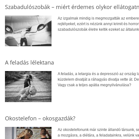
Szabadulószobák – miért érdemes olykor ellátogatn
Az izgalmak mindig is megmozgatták az emberek 
rejtélyeket, ezért is nézünk annyi krimit és horrort
szabadulószobák életre keltik ezeket az általunk 
A feladás lélektana
A feladás, a letargia és a depresszió az ország l
küzdelem divatját a ráhagyás divatja vette át.
Vagy csak a teljes apátia megnyilvánulása?
Okostelefon – okosgazdák?
Az okostelefonunk már szinte állandó társunk, se
a mozgásra, a diétára, a feladatainkra, velünk 