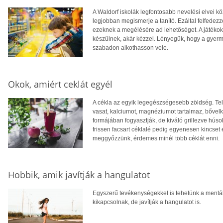
A Waldorf iskolák legfontosabb nevelési elvei k
legjobban megismerje a tanító. Ezáltal felfedezz
ezeknek a megélésére ad lehetőséget. A játékokr
készülnek, akár kézzel. Lényegük, hogy a gye
szabadon alkothasson vele.
Okok, amiért ceklát egyél
A cékla az egyik legegészségesebb zöldség. Tel
vasat, kalciumot, magnéziumot tartalmaz, bőve
formájában fogyasztják, de kiváló grillezve húso
frissen facsart céklalé pedig egyenesen kincset
meggyőzzünk, érdemes minél több céklát enni.
Hobbik, amik javítják a hangulatot
Egyszerű tevékenységekkel is tehetünk a ment
kikapcsolnak, de javítják a hangulatot is.