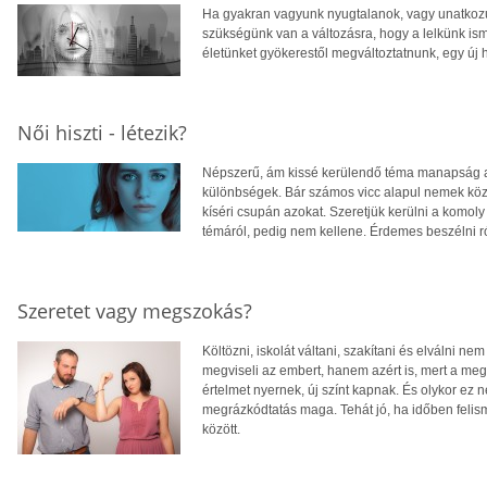
Ha gyakran vagyunk nyugtalanok, vagy unatkozun
szükségünk van a változásra, hogy a lelkünk ismét
életünket gyökerestől megváltoztatnunk, egy új ho
Női hiszti - létezik?
Népszerű, ám kissé kerülendő téma manapság a n
különbségek. Bár számos vicc alapul nemek közö
kíséri csupán azokat. Szeretjük kerülni a komol
témáról, pedig nem kellene. Érdemes beszélni ró
Szeretet vagy megszokás?
Költözni, iskolát váltani, szakítani és elválni
megviseli az embert, hanem azért is, mert a meg
értelmet nyernek, új színt kapnak. És olykor ez n
megrázkódtatás maga. Tehát jó, ha időben felis
között.