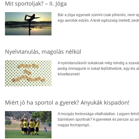
Mit sportoljak? – II. Jóga
Bár a jóga egyesek szerint csak pihenés, nem s
egy aerobik edzés. A testi egészség mellett, pedi
Nyelvtanulás, magolás nélkül
A nyelvtanulásról sokaknak még mindig a szav
pedig önmagunk is sokat fejlődhetünk, egy kis ak
következnek!
Miért jó ha sportol a gyerek? Anyukák kispadon!
A mozgás fontossága vitathatatlan. Legyen felnő
bármilyen sportnak? A gyerekek és persze az a
nagyja focirajongó...