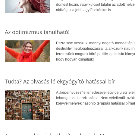
döntést hozni, vagy kulcsot találni az adott hely
aktiváljuk a jobb agyféltekénket is.
Az optimizmus tanulható!
Észre sem vesszük, mennyi negatív mondat épül
destruktív megfogalmazással találkozunk nap mi
teremtsünk magunk köré pozitív, optimista környe
hogy hogyan csináljuk!
Tudta? Az olvasás lélekgyógyító hatással bír
A „képernyőzés” elterjedésével egyidejűleg jel
lehangolt emberek száma. Nem véletlenül: azót
könyvélmények hasonló terápiás hatással bírnak