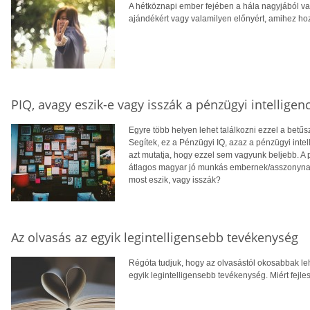
A hétköznapi ember fejében a hála nagyjából val
ajándékért vagy valamilyen előnyért, amihez hozz
PIQ, avagy eszik-e vagy isszák a pénzügyi intelligenc
Egyre több helyen lehet találkozni ezzel a betűs
Segítek, ez a Pénzügyi IQ, azaz a pénzügyi intel
azt mutatja, hogy ezzel sem vagyunk beljebb. A 
átlagos magyar jó munkás embernek/asszonynak. 
most eszik, vagy isszák?
Az olvasás az egyik legintelligensebb tevékenység
Régóta tudjuk, hogy az olvasástól okosabbak lehe
egyik legintelligensebb tevékenység. Miért fejle