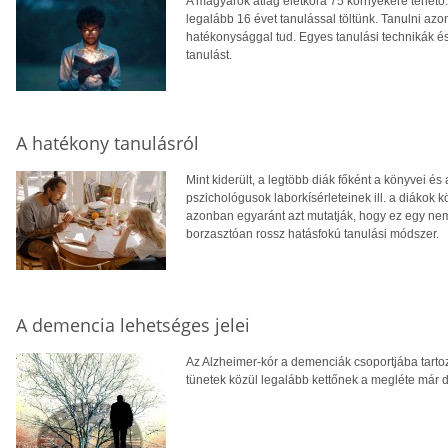
A magyarok átlag életkora 75 környékére tehető
legalább 16 évet tanulással töltünk. Tanulni az
hatékonysággal tud. Egyes tanulási technikák é
tanulást.
A hatékony tanulásról
Mint kiderült, a legtöbb diák főként a könyvei és 
pszichológusok laborkísérleteinek ill. a diákok
azonban egyaránt azt mutatják, hogy ez egy ne
borzasztóan rossz hatásfokú tanulási módszer.
A demencia lehetséges jelei
Az Alzheimer-kór a demenciák csoportjába tarto
tünetek közül legalább kettőnek a megléte már d