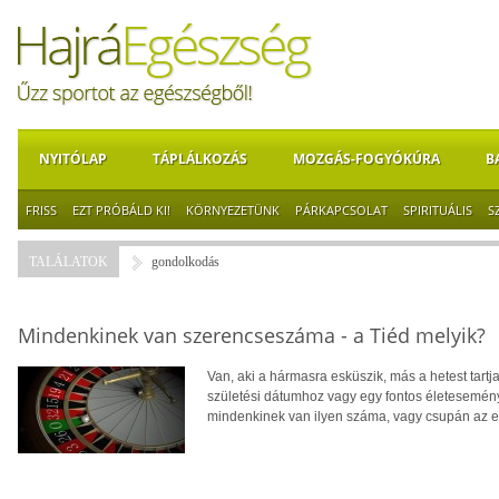
NYITÓLAP
TÁPLÁLKOZÁS
MOZGÁS-FOGYÓKÚRA
B
FRISS
EZT PRÓBÁLD KI!
KÖRNYEZETÜNK
PÁRKAPCSOLAT
SPIRITUÁLIS
S
TALÁLATOK
gondolkodás
Mindenkinek van szerencseszáma - a Tiéd melyik?
Van, aki a hármasra esküszik, más a hetest tartj
születési dátumhoz vagy egy fontos életesemén
mindenkinek van ilyen száma, vagy csupán az e