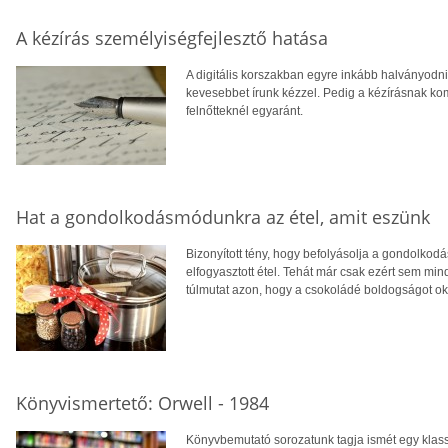
A kézírás személyiségfejlesztő hatása
A digitális korszakban egyre inkább halványodni
kevesebbet írunk kézzel. Pedig a kézírásnak ko
felnőtteknél egyaránt.
Hat a gondolkodásmódunkra az étel, amit eszünk
Bizonyított tény, hogy befolyásolja a gondolkodá
elfogyasztott étel. Tehát már csak ezért sem m
túlmutat azon, hogy a csokoládé boldogságot 
Könyvismertető: Orwell - 1984
Könyvbemutató sorozatunk tagja ismét egy klas