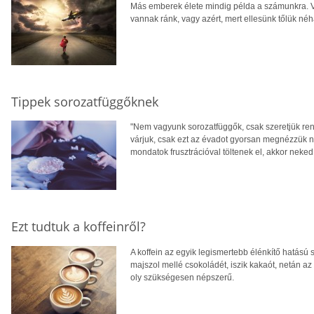
Más emberek élete mindig példa a számunkra. V
vannak ránk, vagy azért, mert ellesünk tőlük né
Tippek sorozatfüggőknek
"Nem vagyunk sorozatfüggők, csak szeretjük ren
várjuk, csak ezt az évadot gyorsan megnézzük n
mondatok frusztrációval töltenek el, akkor neked 
Ezt tudtuk a koffeinről?
A koffein az egyik legismertebb élénkítő hatású sz
majszol mellé csokoládét, iszik kakaót, netán az e
oly szükségesen népszerű.