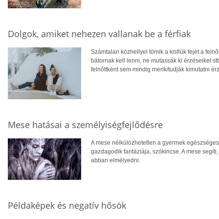
Dolgok, amiket nehezen vallanak be a férfiak
Számtalan közhellyel tömik a kisfiúk fejét a fel
bátornak kell lenni, ne mutassák ki érzéseiket 
felnőttként sem mindig merik/tudják kimutatni é
Mese hatásai a személyiségfejlődésre
A mese nélkülözhetetlen a gyermek egészséges 
gazdagodik fantáziája, szókincse. A mese segíti,
abban elmélyedni.
Példaképek és negatív hősök