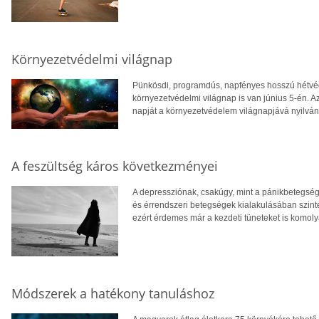
Környezetvédelmi világnap
Pünkösdi, programdús, napfényes hosszú hétvég
környezetvédelmi világnap is van június 5-én. 
napját a környezetvédelem világnapjává nyilvání
A feszültség káros következményei
A depressziónak, csakúgy, mint a pánikbetegségne
és érrendszeri betegségek kialakulásában szinté
ezért érdemes már a kezdeti tüneteket is komoly
Módszerek a hatékony tanuláshoz