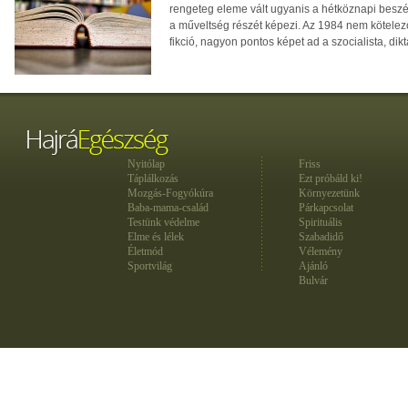
rengeteg eleme vált ugyanis a hétköznapi beszé
a műveltség részét képezi. Az 1984 nem kötelez
fikció, nagyon pontos képet ad a szocialista, dik
Nyitólap
Friss
Táplálkozás
Ezt próbáld ki!
Mozgás-Fogyókúra
Környezetünk
Baba-mama-család
Párkapcsolat
Testünk védelme
Spirituális
Elme és lélek
Szabadidő
Életmód
Vélemény
Sportvilág
Ajánló
Bulvár