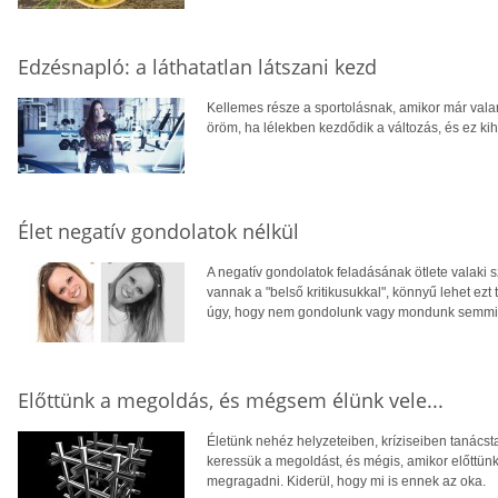
Edzésnapló: a láthatatlan látszani kezd
Kellemes része a sportolásnak, amikor már vala
öröm, ha lélekben kezdődik a változás, és ez k
Élet negatív gondolatok nélkül
A negatív gondolatok feladásának ötlete valaki 
vannak a "belső kritikusukkal", könnyű lehet ezt 
úgy, hogy nem gondolunk vagy mondunk semmit r
Előttünk a megoldás, és mégsem élünk vele...
Életünk nehéz helyzeteiben, kríziseiben tanácst
keressük a megoldást, és mégis, amikor előttün
megragadni. Kiderül, hogy mi is ennek az oka.