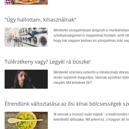
"Úgy hallottam, kihasználnak"
Mindenki szorgalmasan dolgozik a munkahelye
szívélyességemet is magammal hoztam, amit ott
hogy bár nagyon kedves és szorgalmas srác vag
Túlérzékeny vagy? Legyél rá büszke!
Mindenki számára ismerős a mindennapi stressz,
révén szedünk magunkra. Vannak azonban túlér
megárt. Mit tehetnek ők?
Étrendünk változtatása az ősi kínai bölcsességek sz
Itt vannak a hosszú nyári napok - a tradicionális
tekinthető időszaka. Mit jelent ez, s hogyan ál