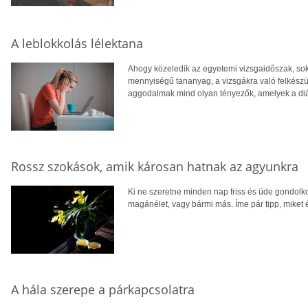
A leblokkolás lélektana
Ahogy közeledik az egyetemi vizsgaidőszak, sok 
mennyiségű tananyag, a vizsgákra való felkés
aggodalmak mind olyan tényezők, amelyek a di
Rossz szokások, amik károsan hatnak az agyunkra
Ki ne szeretne minden nap friss és üde gondolko
magánélet, vagy bármi más. Íme pár tipp, miket
A hála szerepe a párkapcsolatra