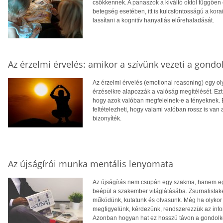
csökkennek. A panaszok a kiváltó októl függően
betegség esetében, itt is kulcsfontosságú a kor
lassítani a kognitív hanyatlás előrehaladását.
Az érzelmi érvelés: amikor a szívünk vezeti a gond
Az érzelmi érvelés (emotional reasoning) egy ol
érzéseikre alapozzák a valóság megítélését. Ezt t
hogy azok valóban megfelelnek-e a tényeknek. Ez 
feltételezheti, hogy valami valóban rossz is van 
bizonyíték.
Az újságírói munka mentális lenyomata
Az újságírás nem csupán egy szakma, hanem eg
beépül a szakember világlátásába. Zsurnalistak
működünk, kutatunk és olvasunk. Még ha olykor e
megfigyelünk, kérdezünk, rendszerezzük az info
Azonban hogyan hat ez hosszú távon a gondol