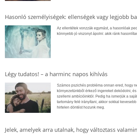
Hasonló személyiségek: ellenségek vagy legjobb ba
Az ellentétek vonzzák egymást, a hasonlóak pedi
könnyebb jó viszonyt ápolni: akik ránk hasonlít
Légy tudatos! – a harminc napos kihívás
Számos pszichés probléma onnan ered, hogy nem
környezetünkből érkező ingereket dekódolni, és 
szellemi ambícióinktól. Pedig ha ismerjük a sajá
tartomány felé irányítani, akkor sokkal kevese
hirtelen döntést hozunk meg.
Jelek, amelyek arra utalnak, hogy változtass valami