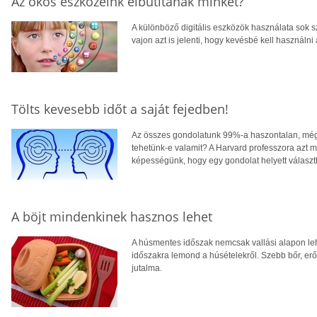
Az okos eszközeink elbutítanak minket?
A különböző digitális eszközök használata sok 
vajon azt is jelenti, hogy kevésbé kell használn
Tölts kevesebb időt a saját fejedben!
Az összes gondolatunk 99%-a haszontalan, mégi
tehetünk-e valamit? A Harvard professzora azt m
képességünk, hogy egy gondolat helyett választ
A böjt mindenkinek hasznos lehet
A húsmentes időszak nemcsak vallási alapon leh
időszakra lemond a húsételekről. Szebb bőr, er
jutalma.