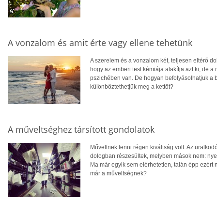
A vonzalom és amit érte vagy ellene tehetünk
A szerelem és a vonzalom két, teljesen eltérő d
hogy az emberi test kémiája alakítja azt ki, d
pszichében van. De hogyan befolyásolhatjuk a 
különböztethetjük meg a kettőt?
A műveltséghez társított gondolatok
Műveltnek lenni régen kiváltság volt. Az uralko
dologban részesültek, melyben mások nem: nyelv
Ma már egyik sem elérhetetlen, talán épp ezért n
már a műveltségnek?