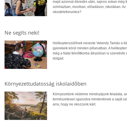
majd azonnal ébredés után, sajnos sokan még 
színházban, moziban, előadáson, iskolában. Az 
okostelefonunkra?
Ne segíts neki!
Helikopterszülőnek nevezte Vekerdy Tamás a túl
gyerekeik körül minden pillanatban. A helikopter
még a fiatal felnőttkorba átnyúlóan is szeretné
dolgait.
Környezettudatosság iskolaidőben
Környezetünk védelme mindnyájunk feladata, anya
természetesen igazodva mindenkinek a saját szin
arra, hogy ne okozzunk kárt.