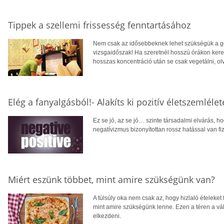
Tippek a szellemi frissesség fenntartásához
Nem csak az idősebbeknek lehet szükségük a gond
vizsgaidőszak! Ha szeretnél hosszú órákon keresz
hosszas koncentráció után se csak vegetálni, olv
Elég a fanyalgásból!- Alakíts ki pozitív életszemlélet
Ez se jó, az se jó… szinte társadalmi elvárás, 
negatívizmus bizonyítottan rossz hatással van fi
Miért eszünk többet, mint amire szükségünk van?
A túlsúly oka nem csak az, hogy hizlaló ételeket
mint amire szükségünk lenne. Ezen a téren a vá
elkezdeni.