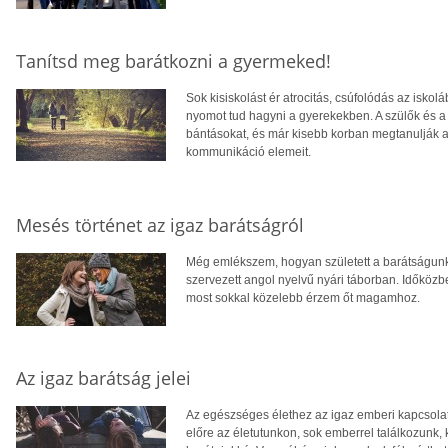
Tanítsd meg barátkozni a gyermeked!
Sok kisiskolást ér atrocitás, csúfolódás az iskol
nyomot tud hagyni a gyerekekben. A szülők és a t
bántásokat, és már kisebb korban megtanulják a
kommunikáció elemeit.
Mesés történet az igaz barátságról
Még emlékszem, hogyan született a barátságunk. 
szervezett angol nyelvű nyári táborban. Időközb
most sokkal közelebb érzem őt magamhoz.
Az igaz barátság jelei
Az egészséges élethez az igaz emberi kapcsolat
előre az életutunkon, sok emberrel találkozunk