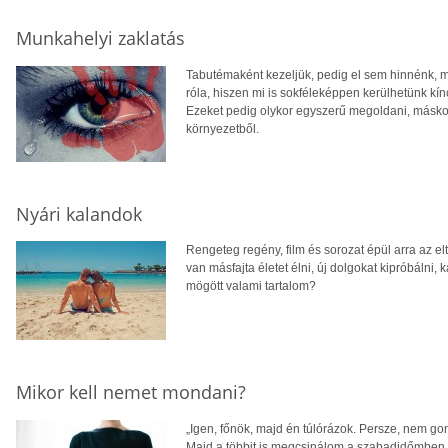
Munkahelyi zaklatás
Tabutémaként kezeljük, pedig el sem hinnénk, 
róla, hiszen mi is sokféleképpen kerülhetünk k
Ezeket pedig olykor egyszerű megoldani, máskor
környezetből.
Nyári kalandok
Rengeteg regény, film és sorozat épül arra az e
van másfajta életet élni, új dolgokat kipróbálni
mögött valami tartalom?
Mikor kell nemet mondani?
„Igen, főnök, majd én túlórázok. Persze, nem 
Majd a többit is megcsinálom a szabadidőmben.