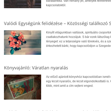
barátainkká. Van néhány jel, amelyek félreérthe
kapcsolatoktól.
Valódi Egységünk felidézése – Közösségi találkozó
Kinyílt világunkban vallások, spirituális csopo
csatlakozhatunk hozzájuk. S bár ezek látszólag
lényeget: ez a teljességre való törekvés, és a s
érkezhetett bárki, hogy kapcsolódjon a Szeged
Könyvajánló: Váratlan nyaralás
Az előző ajánlott könyvhöz kapcsolódóan ismét e
egy kicsit nyaralós, de kicsit elgondolkodtató is
több, mint amit a cím sejteni enged.