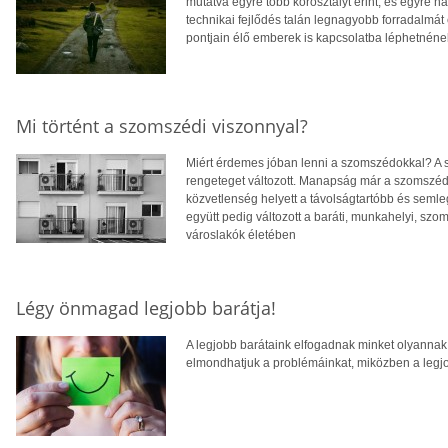
mutatva egyre több korosztályt érint, és egyre 
technikai fejlődés talán legnagyobb forradalmát
pontjain élő emberek is kapcsolatba léphetnén
Mi történt a szomszédi viszonnyal?
Miért érdemes jóban lenni a szomszédokkal? A 
rengeteget változott. Manapság már a szomszédi
közvetlenség helyett a távolságtartóbb és seml
együtt pedig változott a baráti, munkahelyi, szo
városlakók életében
Légy önmagad legjobb barátja!
A legjobb barátaink elfogadnak minket olyannak
elmondhatjuk a problémáinkat, miközben a legj