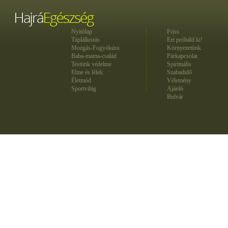
Nyitólap
Friss
Táplálkozás
Ezt próbáld ki!
Mozgás-Fogyókúra
Környezetünk
Baba-mama-család
Párkapcsolat
Testünk védelme
Spirituális
Elme és lélek
Szabadidő
Életmód
Vélemény
Sportvilág
Ajánló
Bulvár