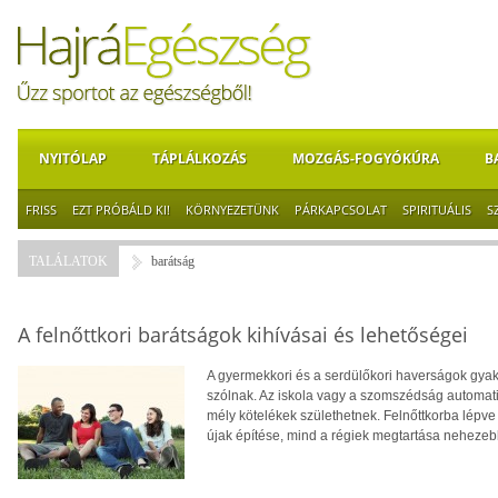
NYITÓLAP
TÁPLÁLKOZÁS
MOZGÁS-FOGYÓKÚRA
B
FRISS
EZT PRÓBÁLD KI!
KÖRNYEZETÜNK
PÁRKAPCSOLAT
SPIRITUÁLIS
S
TALÁLATOK
barátság
A felnőttkori barátságok kihívásai és lehetőségei
A gyermekkori és a serdülőkori haverságok gyakr
szólnak. Az iskola vagy a szomszédság automatik
mély kötelékek születhetnek. Felnőttkorba lépv
újak építése, mind a régiek megtartása nehezebb