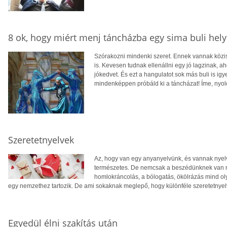
8 ok, hogy miért menj táncházba egy sima buli hely
Szórakozni mindenki szeret. Ennek vannak közis
is. Kevesen tudnak ellenállni egy jó lagzinak, ah
jókedvet. És ezt a hangulatot sok más buli is ig
mindenképpen próbáld ki a táncházat! Íme, nyolc
Szeretetnyelvek
Az, hogy van egy anyanyelvünk, és vannak nyel
természetes. De nemcsak a beszédünknek van n
homlokráncolás, a bólogatás, ökölrázás mind oly
egy nemzethez tartozik. De ami sokaknak meglepő, hogy különféle szeretetnyel
Egyedül élni szakítás után