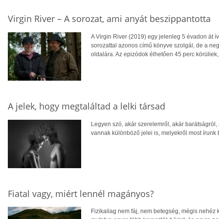
Virgin River – A sorozat, ami anyát beszippantotta
A Virgin River (2019) egy jelenleg 5 évadon át 
sorozattal azonos című könyve szolgál, de a neg
oldalára. Az epizódok élhetően 45 perc körüliek
A jelek, hogy megtaláltad a lelki társad
Legyen szó, akár szerelemről, akár barátságról,
vannak különböző jelei is, melyekről most írunk
Fiatal vagy, miért lennél magányos?
Fizikailag nem fáj, nem betegség, mégis nehéz k