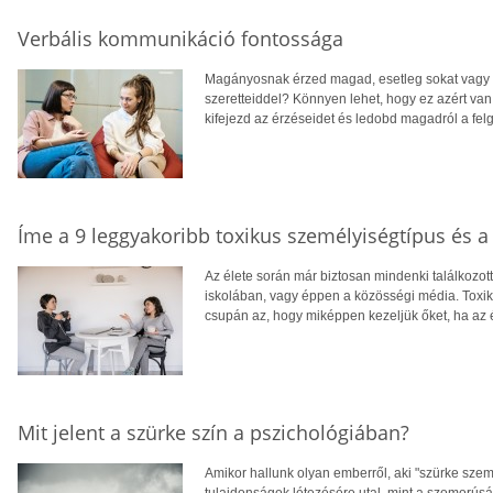
Verbális kommunikáció fontossága
Magányosnak érzed magad, esetleg sokat vagy s
szeretteiddel? Könnyen lehet, hogy ez azért van
kifejezd az érzéseidet és ledobd magadról a fel
Íme a 9 leggyakoribb toxikus személyiségtípus és 
Az élete során már biztosan mindenki találkozot
iskolában, vagy éppen a közösségi média. Toxiku
csupán az, hogy miképpen kezeljük őket, ha az é
Mit jelent a szürke szín a pszichológiában?
Amikor hallunk olyan emberről, aki "szürke szemé
tulajdonságok létezésére utal, mint a szomorúsá