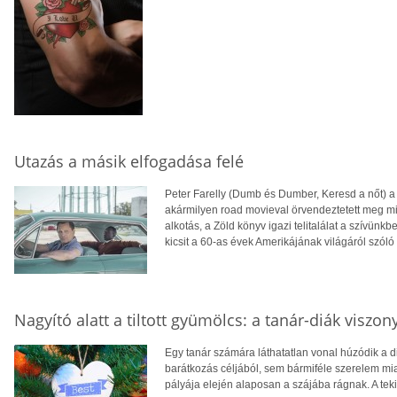
Utazás a másik elfogadása felé
Peter Farelly (Dumb és Dumber, Keresd a nőt) a t
akármilyen road movieval örvendeztetett meg mi
alkotás, a Zöld könyv igazi telitalálat a szívünkb
kicsit a 60-as évek Amerikájának világáról szól
Nagyító alatt a tiltott gyümölcs: a tanár-diák viszony
Egy tanár számára láthatatlan vonal húzódik a d
barátkozás céljából, sem bármiféle szerelem miat
pályája elején alaposan a szájába rágnak. A tek