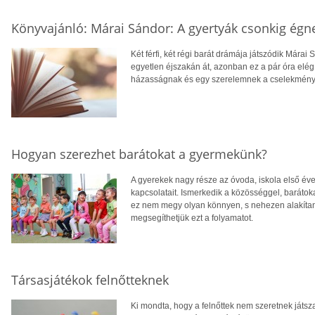
Könyvajánló: Márai Sándor: A gyertyák csonkig égn
Két férfi, két régi barát drámája játszódik Már
egyetlen éjszakán át, azonban ez a pár óra elé
házasságnak és egy szerelemnek a cselekménye 
Hogyan szerezhet barátokat a gyermekünk?
A gyerekek nagy része az óvoda, iskola első évei
kapcsolatait. Ismerkedik a közösséggel, baráto
ez nem megy olyan könnyen, s nehezen alakítanak
megsegíthetjük ezt a folyamatot.
Társasjátékok felnőtteknek
Ki mondta, hogy a felnőttek nem szeretnek játsz