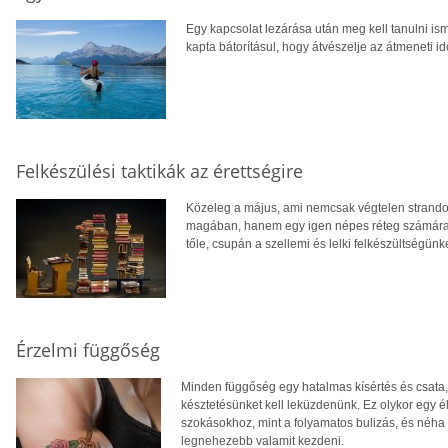
Egy kapcsolat lezárása után meg kell tanulni ismé
kapta bátorításul, hogy átvészelje az átmeneti i
Felkészülési taktikák az érettségire
Közeleg a május, ami nemcsak végtelen strandolást
magában, hanem egy igen népes réteg számára a 
tőle, csupán a szellemi és lelki felkészültségünk
Érzelmi függőség
Minden függőség egy hatalmas kísértés és csat
késztetésünket kell leküzdenünk. Ez olykor egy é
szokásokhoz, mint a folyamatos bulizás, és néh
legnehezebb valamit kezdeni.