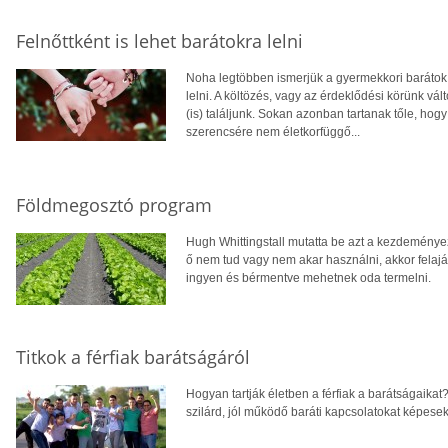
Felnőttként is lehet barátokra lelni
Noha legtöbben ismerjük a gyermekkori barátok ér
lelni. A költözés, vagy az érdeklődési körünk vá
(is) találjunk. Sokan azonban tartanak tőle, hog
szerencsére nem életkorfüggő...
Földmegosztó program
Hugh Whittingstall mutatta be azt a kezdeményez
ő nem tud vagy nem akar használni, akkor felaj
ingyen és bérmentve mehetnek oda termelni.
Titkok a férfiak barátságáról
Hogyan tartják életben a férfiak a barátságaikat?
szilárd, jól működő baráti kapcsolatokat képesek