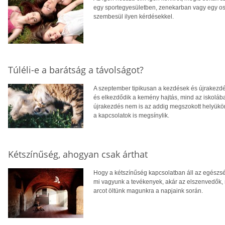
egy sportegyesületben, zenekarban vagy egy os
szembesül ilyen kérdésekkel.
Túléli-e a barátság a távolságot?
A szeptember tipikusan a kezdések és újrakezdé
és elkezdődik a kemény hajtás, mind az iskolá
újrakezdés nem is az addig megszokott helyükön 
a kapcsolatok is megsínylik.
Kétszínűség, ahogyan csak árthat
Hogy a kétszínűség kapcsolatban áll az egészsé
mi vagyunk a tevékenyek, akár az elszenvedők, 
arcot öltünk magunkra a napjaink során.