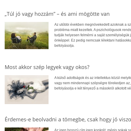
„Túl jó vagy hozzám” – és ami mögötte van
Az utóbbi években megnövekedett azoknak a sz
probléma miatt kezeltek. A pszichológusok rend
tudják helyesen felmérni a saját személyiségük
önképpel. Ez pedig nemcsak lélektani hatásokka
befolyásolja.
Most akkor szép legyek vagy okos?
A külső adottságok és az intellektus közül melyi
vagy nem mindennapi szépségre törekedjen az, 
befolyásolja e két tényező a másokról alkotott 
Érdemes-e beolvadni a tömegbe, csak hogy jó viszo
Az igen hosszú cím igen konkrét, mégis sokak s