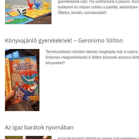
gyerekeknek való. Ha szétnézünk a piacon, bizony
bukkanni és milyen széles a paletta, akármilyen 
Ötletes, kreatív, szórakoztató!
Könyvajánló gyerekeknek! – Geronimo Stilton
Természetesen minden iskolás megkapta már a nyárra 
érdemes megismerkedni a Stilton könyvek aranyos történe
könyveket?
Az igaz barátok nyomában
A barátságokról általában nehéz helyzetekben szo