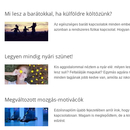
Mi lesz a barátokkal, ha külföldre költözünk?
Az egészséges baráti kapcsolatok minden ember
azonban a rendszeres fizikai kapcsolat. Hogyan
Legyen mindig nyári szünet!
Kis aggodalommal néztem a nyár elé: milyen les
lesz suli? Feltalálják magukat? Egymás agyára 
minden tagjának jobb kedve van, amióta az isko
Megváltozott mozgás-motivácók
Edzésnaplóm újabb fejezetében arról írok, hogy 
kapcsolatosan. Magam is meglepődtem, de a kis
edzést.