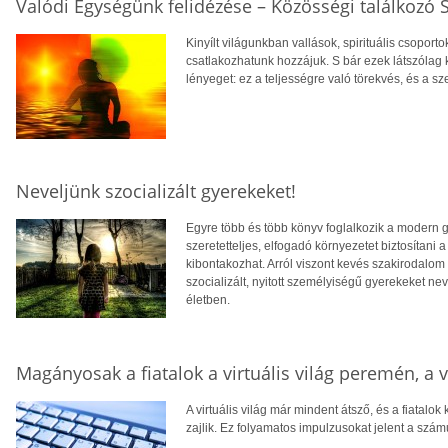
Valódi Egységünk felidézése – Közösségi találkozó
Kinyílt világunkban vallások, spirituális csopo
csatlakozhatunk hozzájuk. S bár ezek látszólag
lényeget: ez a teljességre való törekvés, és a sze
Neveljünk szocializált gyerekeket!
Egyre több és több könyv foglalkozik a modern g
szeretetteljes, elfogadó környezetet biztosíta
kibontakozhat. Arról viszont kevés szakirodalom 
szocializált, nyitott személyiségű gyerekeket nev
életben.
Magányosak a fiatalok a virtuális világ peremén, a
A virtuális világ már mindent átsző, és a fiatalo
zajlik. Ez folyamatos impulzusokat jelent a szám