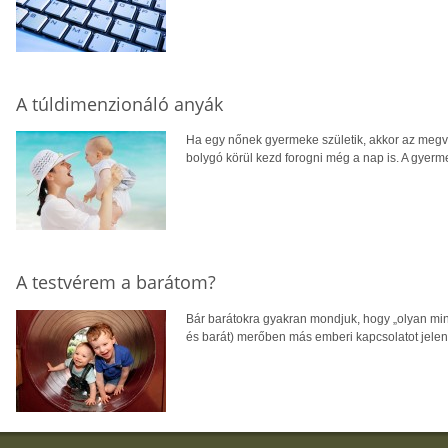
A túldimenzionáló anyák
Ha egy nőnek gyermeke születik, akkor az megvál
bolygó körül kezd forogni még a nap is. A gyer
A testvérem a barátom?
Bár barátokra gyakran mondjuk, hogy „olyan mint
és barát) merőben más emberi kapcsolatot jelen