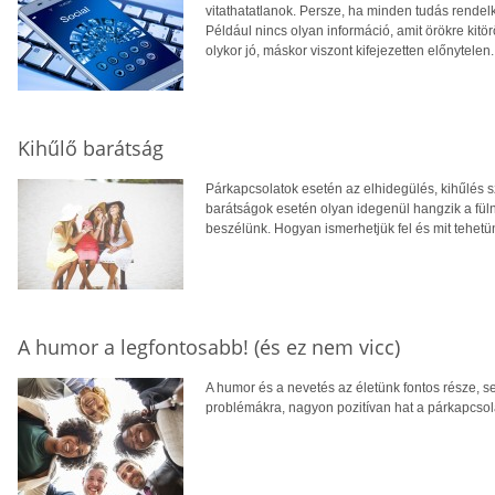
vitathatatlanok. Persze, ha minden tudás rende
Például nincs olyan információ, amit örökre kitö
olykor jó, máskor viszont kifejezetten előnytelen.
Kihűlő barátság
Párkapcsolatok esetén az elhidegülés, kihűlés sz
barátságok esetén olyan idegenül hangzik a füln
beszélünk. Hogyan ismerhetjük fel és mit tehetü
A humor a legfontosabb! (és ez nem vicc)
A humor és a nevetés az életünk fontos része, se
problémákra, nagyon pozitívan hat a párkapcso