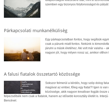
szemben egy bizonyos folytonosságot és pályát is
Párkapcsolati munkanélkülisèg
Egy párkapcsolatban fontos, hogy segítsük egy
csak a párunk miatt fontos. Nekünk is kimondot
járulni a másik életéhez. Aki volt már valaha – 
nagyon jól, hogy milyen rossz az, amikor otthon k
A falusi fiatalok összetartó közössége
Sokszor felmerül a kérdés, hogy szép dolog falun
magával az ember, főleg egy fiatal?! Igen is van m
közössége, akik nagyon kreatívan fogják össze 
felpezsdítsék nem csak a fiatalok, hanem az idősebb korosztály életét is. Inter
Bencével.