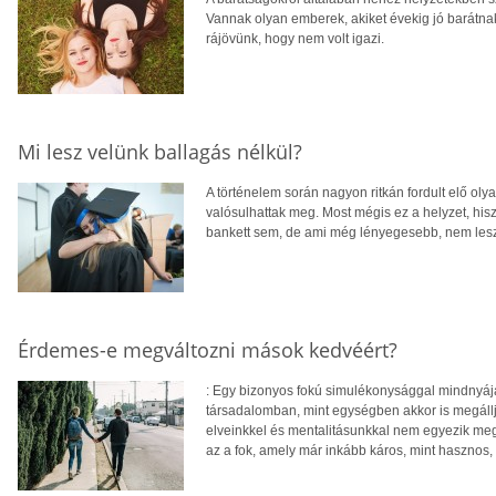
Vannak olyan emberek, akiket évekig jó barátnak 
rájövünk, hogy nem volt igazi.
Mi lesz velünk ballagás nélkül?
A történelem során nagyon ritkán fordult elő olya
valósulhattak meg. Most mégis ez a helyzet, his
bankett sem, de ami még lényegesebb, nem lesz 
Érdemes-e megváltozni mások kedvéért?
: Egy bizonyos fokú simulékonysággal mindnyája
társadalomban, mint egységben akkor is megáll
elveinkkel és mentalitásunkkal nem egyezik me
az a fok, amely már inkább káros, mint hasznos,