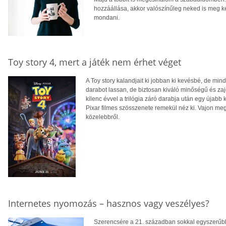
hozzáállása, akkor valószínűleg neked is meg k
mondani.
Toy story 4, mert a játék nem érhet véget
A Toy story kalandjait ki jobban ki kevésbé, de min
darabot lassan, de biztosan kiváló minőségű és zaj
kilenc évvel a trilógia záró darabja után egy újabb
Pixar filmes szösszenete remekül néz ki. Vajon meg
közelebbről.
Internetes nyomozás – hasznos vagy veszélyes?
Szerencsére a 21. században sokkal egyszerűbb 