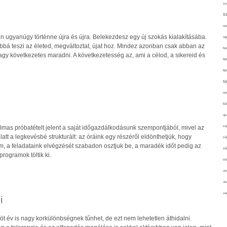
sz
s
tan
n ugyanúgy történne újra és újra. Belekezdesz egy új szokás kialakításába.
táp
jobbá teszi az életed, megváltoztat, újat hoz. Mindez azonban csak abban az
ta
agy következetes maradni. A következetesség az, ami a célod, a sikereid és
te
te
ti
tör
tú
újr
lmas próbatételt jelent a saját időgazdálkodásunk szempontjából, mivel az
va
alatt a legkevésbé strukturált: az óráink egy részéről eldönthetjük, hogy
vá
m, a feladataink elvégzését szabadon osztjuk be, a maradék időt pedig az
vé
programok töltik ki.
ve
vir
vit
zav
i
t év is nagy korkülönbségnek tűnhet, de ezt nem lehetetlen áthidalni.