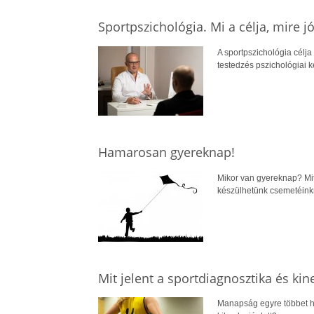
Sportpszichológia. Mi a célja, mire j
A sportpszichológia célja
testedzés pszichológiai 
Hamarosan gyereknap!
Mikor van gyereknap? Mit
készülhetünk csemetéinkn
Mit jelent a sportdiagnosztika és kin
Manapság egyre többet hal