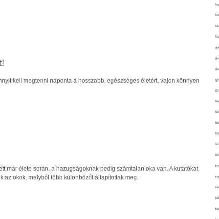
fo
fo
fol
fü
glu
gy
!
gy
gy
ennyit kell megtenni naponta a hosszabb, egészséges életért, vajon könnyen
gy
haj
hán
ház
hi
ho
hűt
im
tett már élete során, a hazugságoknak pedig számtalan oka van. A kutatókat
ek az okok, melyből több különbözőt állapítottak meg.
ing
isk
já
ka