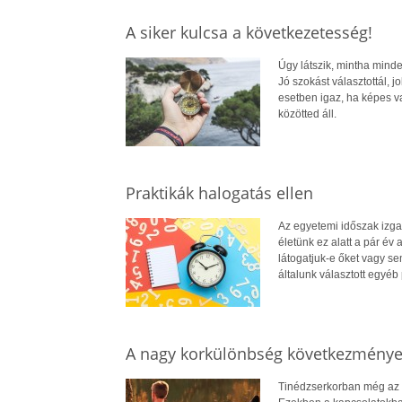
A siker kulcsa a következetesség!
Úgy látszik, mintha minde
Jó szokást választottál, 
esetben igaz, ha képes v
közötted áll.
Praktikák halogatás ellen
Az egyetemi időszak izga
életünk ez alatt a pár év 
látogatjuk-e őket vagy se
általunk választott egyéb 
A nagy korkülönbség következménye
Tinédzserkorban még az ö