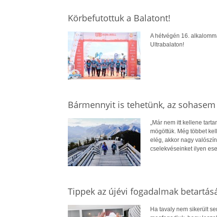
Körbefutottuk a Balatont!
A hétvégén 16. alkalomma
Ultrabalaton!
Bármennyit is tehetünk, az sohasem
„Már nem itt kellene tar
mögöttük. Még többet kel
elég, akkor nagy valószín
cselekvéseinket ilyen es
Tippek az újévi fogadalmak betartás
Ha tavaly nem sikerült se