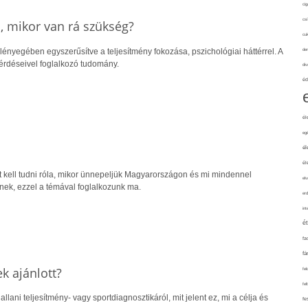
cig
csí
ó, mikor van rá szükség?
cuk
 lényegében egyszerűsítve a teljesítmény fokozása, pszichológiai háttérrel. A
de
kérdéseivel foglalkozó tudomány.
div
éd
él
eg
él
él
 kell tudni róla, mikor ünnepeljük Magyarországon és mi mindennel
elv
ek, ezzel a témával foglalkozunk ma.
erd
int
é
fa
fá
ek ajánlott?
fel
fel
lani teljesítmény- vagy sportdiagnosztikáról, mit jelent ez, mi a célja és
fe