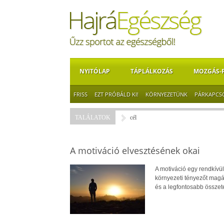
NYITÓLAP
TÁPLÁLKOZÁS
MOZGÁS-
FRISS
EZT PRÓBÁLD KI!
KÖRNYEZETÜNK
PÁRKAPCS
TALÁLATOK
cél
A motiváció elvesztésének okai
A motiváció egy rendkívül
környezeti tényezőt magá
és a legfontosabb összete