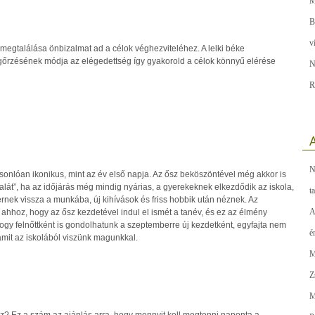
M
B
v
megtalálása önbizalmat ad a célok véghezviteléhez. A lelki béke
rzésének módja az elégedettség így gyakorold a célok könnyű elérése
N
R
A
N
onlóan ikonikus, mint az év első napja. Az ősz beköszöntével még akkor is
alát”, ha az időjárás még mindig nyárias, a gyerekeknek elkezdődik az iskola,
t
érnek vissza a munkába, új kihívások és friss hobbik után néznek. Az
A
ahhoz, hogy az ősz kezdetével indul el ismét a tanév, és ez az élmény
ogy felnőttként is gondolhatunk a szeptemberre új kezdetként, egyfajta nem
é
amit az iskolából viszünk magunkkal.
M
Z
M
az? Ez a szám az ajánlás arra, hogy mennyit kell megtenni naponta a