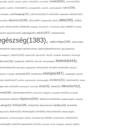
család(284),
aretta(38),
cikk(24),
Cink(24),
cipő(37),
citrom(61),
citromfű(26),
csecsemő(45),
cukor(194),
pés(26),
csoki(35),
csokoládé(71),
csomagolás(24),
csont(33),
csontritkulás(36),
cukorbetegség(137),
orbeteg(25),
cukormentes(69),
D-vitamin(53),
daganat(36),
dekoráció(41),
diéta(395),
depresszió(199),
mencia(34),
desszert(67),
diagnózis(28),
diák(24),
dió(50),
dohányzás(92),
at(38),
döntés(58),
drága(26),
duzzanat(27),
E-vitamin(25),
eb(26),
ebéd(57),
ecet(38),
edzés(267),
édesség(141),
es(42),
édesítőszer(43),
edzőterem(42),
egészség(1383),
egészséges(246),
egészséges
etmód(100),
egészséges táplálkozás(45),
egészségmegőrzés(43),
egészségtelen(32),
észségügy(27),
egyensúly(63),
egyetem(30),
egyszerű(31),
éhes(30),
éhség(38),
éjszaka(33),
ekcéma(26),
életmód(444),
elmiszer(142),
élet(114),
elengedés(29),
életkor(30),
életminőség(30),
etmódváltás(109),
elhízás(110),
elme(93),
életvitel(28),
elfogadás(30),
élmény(55),
előny(37),
energia(487),
emésztés(167),
árás(32),
ember(38),
empátia(43),
Energiaital(29),
eper(30),
érzelem(211),
ő(36),
eredmény(47),
erő(36),
érrendszer(36),
érzékenység(36),
érzelmek(42),
érzelmi
étkezés(412),
étel(228),
elligencia(28),
érzés(39),
esemény(27),
eszköz(28),
ételek(39),
trend(194),
evés(92),
étrendkiegészítő(47),
étterem(24),
étvágy(34),
Európa(28),
évszak(28),
fájdalom(308),
cebook(42),
fahéj(43),
fájdalomcsillapító(39),
fáradékonyság(30),
fáradt(28),
fehérje(198),
radtság(117),
fejfájás(93),
fejlődés(143),
fejlesztés(44),
feladat(46),
félelem(115),
dolgozás(24),
felelősség(62),
felnőtt(66),
felszívódás(56),
féltékenység(26),
fertőzés(101),
töltődés(29),
fenntarthatóság(29),
fény(36),
fényvédelem(28),
férfi(86),
fertőtlenítés(31),
film(111),
szültség(82),
fiatal(39),
figyelem(69),
finom(26),
fitt(34),
fittség(34),
fizikai(25),
fog(51),