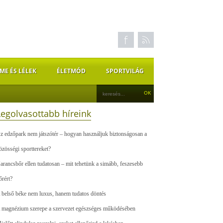
ME ÉS LÉLEK
ÉLETMÓD
SPORTVILÁG
Legolvasottabb híreink
z edzőpark nem játszótér – hogyan használjuk biztonságosan a
özösségi sporttereket?
arancsbőr ellen tudatosan – mit tehetünk a simább, feszesebb
őrért?
 belső béke nem luxus, hanem tudatos döntés
 magnézium szerepe a szervezet egészséges működésében