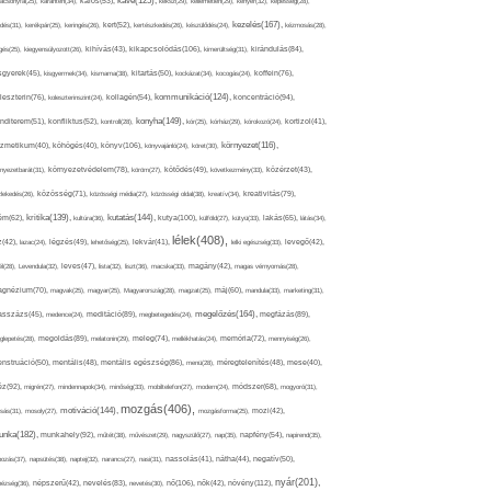
kávé(125),
ácsonyfa(25),
karantén(34),
káros(53),
keksz(29),
kellemetlen(29),
kenyér(32),
képesség(28),
kezelés(167),
dés(31),
kerékpár(25),
keringés(26),
kert(52),
kertészkedés(26),
készülődés(24),
kézmosás(28),
kikapcsolódás(106),
gés(25),
kiegyensúlyozott(26),
kihívás(43),
kimerültség(31),
kirándulás(84),
sgyerek(45),
kisgyermek(34),
kismama(38),
kitartás(50),
kockázat(34),
kocogás(24),
koffein(76),
kommunikáció(124),
koncentráció(94),
leszterin(76),
koleszterinszint(24),
kollagén(54),
konyha(149),
nditerem(51),
konfliktus(52),
kontroll(28),
kór(25),
kórház(29),
kórokozó(24),
kortizol(41),
könyv(106),
környezet(116),
zmetikum(40),
köhögés(40),
könyvajánló(24),
köret(30),
nyezetbarát(31),
környezetvédelem(78),
köröm(27),
kötődés(49),
következmény(33),
közérzet(43),
lekedés(26),
közösség(71),
közösségi média(27),
közösségi oldal(38),
kreatív(34),
kreativitás(79),
kritika(139),
kutatás(144),
kutya(100),
ém(62),
kultúra(36),
külföld(27),
kütyü(33),
lakás(65),
látás(34),
lélek(408),
z(42),
lazac(24),
légzés(49),
lehetőség(25),
lekvár(41),
lelki egészség(33),
levegő(42),
él(28),
Levendula(32),
leves(47),
lista(32),
liszt(36),
macska(33),
magány(42),
magas vérnyomás(28),
gnézium(70),
magvak(25),
magyar(25),
Magyarország(28),
magzat(25),
máj(60),
mandula(33),
marketing(31),
megelőzés(164),
sszázs(45),
medence(24),
meditáció(89),
megbetegedés(24),
megfázás(89),
glepetés(28),
megoldás(89),
melatonin(29),
meleg(74),
mellékhatás(24),
memória(72),
mennyiség(26),
nstruáció(50),
mentális(48),
mentális egészség(86),
menü(28),
méregtelenítés(48),
mese(40),
z(92),
migrén(27),
mindennapok(34),
minőség(33),
mobiltelefon(27),
modern(24),
módszer(68),
mogyoró(31),
mozgás(406),
motiváció(144),
sás(31),
mosoly(27),
mozgásforma(25),
mozi(42),
nka(182),
munkahely(92),
műtét(38),
művészet(29),
nagyszülő(27),
nap(35),
napfény(54),
napirend(35),
pozás(37),
napsütés(38),
naptej(32),
narancs(27),
nasi(31),
nassolás(41),
nátha(44),
negatív(50),
nyár(201),
nő(106),
növény(112),
hézség(36),
népszerű(42),
nevelés(83),
nevetés(30),
nők(42),