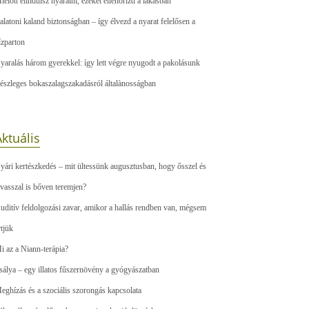
ielőtt elindulsz nyaralni, ezeket ellenőrizd a lakásban
alatoni kaland biztonságban – így élvezd a nyarat felelősen a
ízparton
yaralás három gyerekkel: így lett végre nyugodt a pakolásunk
észleges bokaszalagszakadásról általànosságban
ktuális
yári kertészkedés – mit ültessünk augusztusban, hogy ősszel és
avasszal is bőven teremjen?
uditív feldolgozási zavar, amikor a hallás rendben van, mégsem
rtjük
i az a Niann-terápia?
sálya – egy illatos fűszernövény a gyógyászatban
eghízás és a szociális szorongás kapcsolata