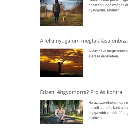
hosszabb, egészséges éle
gyalogolni, sétálni?
A lelki nyugalom megtalálása önbiz
A lelki béke megteremté
elérése érdekében.
Edzeni éhgyomorra? Pro és kontra
Ha azt szeretném, hogy r
helyett a pro és kontra 
legigazabb verziót. Jó r
feltöltve?