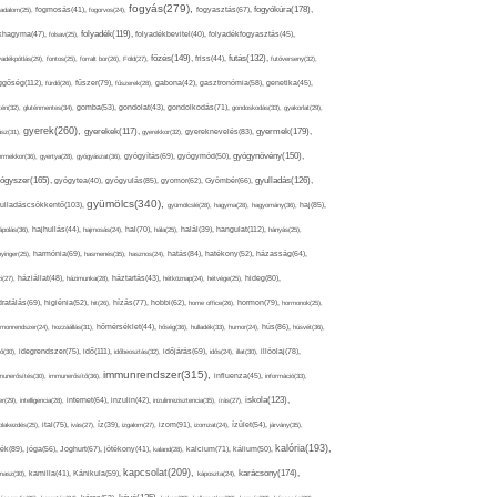
fogyás(279),
fogyókúra(178),
gadalom(25),
fogmosás(41),
fogorvos(24),
fogyasztás(67),
folyadék(119),
khagyma(47),
folsav(25),
folyadékbevitel(40),
folyadékfogyasztás(45),
főzés(149),
futás(132),
yadékpótlás(29),
fontos(25),
forralt bor(26),
Föld(27),
friss(44),
futóverseny(32),
ggőség(112),
fürdő(26),
fűszer(79),
fűszerek(28),
gabona(42),
gasztronómia(58),
genetika(45),
tén(32),
gluténmentes(34),
gomba(53),
gondolat(43),
gondolkodás(71),
gondoskodás(33),
gyakorlat(29),
gyerek(260),
gyermek(179),
gyerekek(117),
ász(31),
gyerekkor(32),
gyereknevelés(83),
gyógynövény(150),
ermekkor(36),
gyertya(28),
gyógyászat(36),
gyógyítás(69),
gyógymód(50),
ógyszer(165),
gyulladás(126),
gyógytea(40),
gyógyulás(85),
gyomor(62),
Gyömbér(66),
gyümölcs(340),
ulladáscsökkentő(103),
gyümölcslé(28),
hagyma(28),
hagyomány(36),
haj(85),
hangulat(112),
ápolás(36),
hajhullás(44),
hajmosás(24),
hal(70),
hála(25),
halál(39),
hányás(25),
yinger(25),
harmónia(69),
hasmenés(35),
hasznos(24),
hatás(84),
hatékony(52),
házasság(64),
i(27),
háziállat(48),
házimunka(28),
háztartás(43),
hétköznap(24),
hétvége(25),
hideg(80),
dratálás(69),
higiénia(52),
hit(26),
hízás(77),
hobbi(62),
home office(26),
hormon(79),
hormonok(25),
rmonrendszer(24),
hozzáállás(31),
hőmérséklet(44),
hőség(36),
hulladék(33),
humor(24),
hús(86),
húsvét(36),
idő(111),
ő(30),
idegrendszer(75),
időbeosztás(32),
időjárás(69),
idős(24),
illat(30),
illóolaj(78),
immunrendszer(315),
munerősítés(30),
immunerősítő(36),
influenza(45),
információ(33),
iskola(123),
er(29),
intelligencia(28),
internet(64),
inzulin(42),
inzulinrezisztencia(35),
írás(27),
olakezdés(25),
ital(75),
ivás(27),
íz(39),
izgalom(27),
izom(91),
izomzat(24),
ízület(54),
járvány(35),
kalória(193),
ték(89),
jóga(56),
Joghurt(67),
jótékony(41),
kaland(28),
kalcium(71),
kálium(50),
kapcsolat(209),
karácsony(174),
masz(30),
kamilla(41),
Kánikula(59),
káposzta(24),