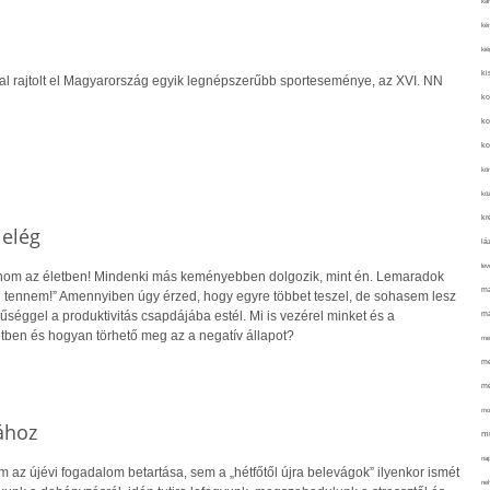
kar
kér
kié
ki
l rajtolt el Magyarország egyik legnépszerűbb sporteseménye, az XVI. NN
ko
ko
ko
kör
köz
kr
 elég
lá
lev
tanom az életben! Mindenki más keményebben dolgozik, mint én. Lemaradok
ma
l tennem!” Amennyiben úgy érzed, hogy egyre többet teszel, de sohasem lesz
űséggel a produktivitás csapdájába estél. Mi is vezérel minket és a
ma
etben és hogyan törhető meg az a negatív állapot?
me
me
mé
mo
ához
mu
na
m az újévi fogadalom betartása, sem a „hétfőtől újra belevágok” ilyenkor ismét
ne