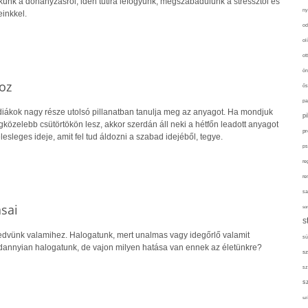
unk a dohányzásról, idén tutira lefogyunk, megszabadulunk a stressztől és
ny
einkkel.
od
ol
ot
ön
oz
ős
pa
 diákok nagy része utolsó pillanatban tanulja meg az anyagot. Ha mondjuk
p
legközelebb csütörtökön lesz, akkor szerdán áll neki a hétfőn leadott anyagot
pr
esleges ideje, amit fel tud áldozni a szabad idejéből, tegye.
ps
re
re
sa
sai
sor
s
edvünk valamihez. Halogatunk, mert unalmas vagy idegőrlő valamit
sü
ndannyian halogatunk, de vajon milyen hatása van ennek az életünkre?
sz
sz
s
szí