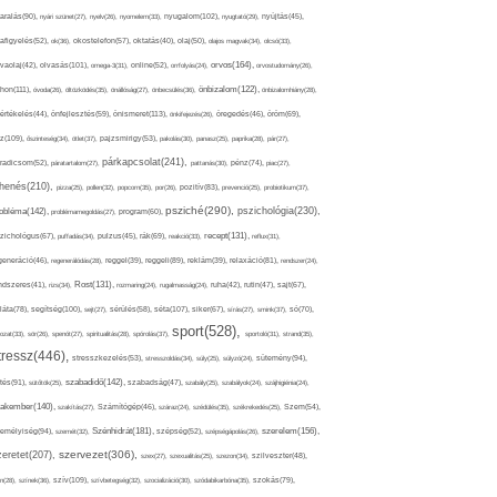
nyugalom(102),
aralás(90),
nyári szünet(27),
nyelv(26),
nyomelem(33),
nyugtató(29),
nyújtás(45),
afigyelés(52),
ok(36),
okostelefon(57),
oktatás(40),
olaj(50),
olajos magvak(34),
olcsó(33),
olvasás(101),
orvos(164),
ívaolaj(42),
omega-3(31),
online(52),
orrfolyás(24),
orvostudomány(26),
thon(111),
önbizalom(122),
óvoda(26),
öltözködés(35),
önállóság(27),
önbecsülés(36),
önbizalomhiány(28),
önismeret(113),
értékelés(44),
önfejlesztés(59),
önkifejezés(26),
öregedés(46),
öröm(69),
z(109),
őszinteség(34),
ötlet(37),
pajzsmirigy(53),
pakolás(30),
panasz(25),
paprika(28),
pár(27),
párkapcsolat(241),
radicsom(52),
páratartalom(27),
pattanás(30),
pénz(74),
piac(27),
ihenés(210),
pizza(25),
pollen(32),
popcorn(35),
por(26),
pozitív(83),
prevenció(25),
probiotikum(37),
psziché(290),
pszichológia(230),
obléma(142),
problémamegoldás(27),
program(60),
recept(131),
zichológus(67),
puffadás(34),
pulzus(45),
rák(69),
reakció(33),
reflux(31),
generáció(46),
regenerálódás(28),
reggel(39),
reggeli(89),
reklám(39),
relaxáció(81),
rendszer(24),
Rost(131),
ndszeres(41),
rizs(34),
rozmaring(24),
rugalmasság(24),
ruha(42),
rutin(47),
sajt(67),
segítség(100),
séta(107),
láta(78),
sejt(27),
sérülés(58),
siker(67),
sírás(27),
smink(37),
só(70),
sport(528),
ozat(33),
sör(26),
spenót(27),
spiritualitás(28),
spórolás(37),
sportoló(31),
strand(35),
tressz(446),
sütemény(94),
stresszkezelés(53),
stresszoldás(34),
súly(25),
súlyzó(24),
szabadidő(142),
tés(91),
sütőtök(25),
szabadság(47),
szabály(25),
szabályok(24),
szájhigiénia(24),
akember(140),
szakítás(27),
Számítógép(46),
száraz(24),
szédülés(35),
székrekedés(25),
Szem(54),
Szénhidrát(181),
emélyiség(94),
szerelem(156),
szemét(32),
szépség(52),
szépségápolás(26),
szervezet(306),
zeretet(207),
szex(27),
szexualitás(25),
szezon(34),
szilveszter(48),
szív(109),
n(28),
színek(36),
szívbetegség(32),
szocializáció(30),
szódabikarbóna(35),
szokás(79),