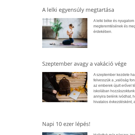
A lelki egyensúly megtartása
A lelki béke és nyugalom 
megteremtésének és megő
érdekében.
Szeptember avagy a vakáció vége
A szeptember kezdete has
felvesszük a „valóság fon
az emberek újult erővel t
iskolában hozzászoktunk 
annyira belénk ivódhat, h
hivatalos évkezdésként, 
Napi 10 ezer lépés!
Hallottuk már párszor, ig