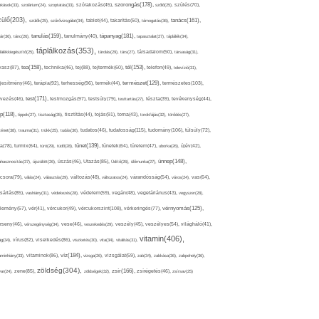
szorongás(178),
okások(33),
szolárium(24),
szoptatás(33),
szórakozás(45),
szőlő(25),
szülés(70),
zülő(203),
tanács(161),
szülők(25),
szűrővizsgálat(34),
tablet(44),
takarítás(50),
támogatás(36),
tápanyag(181),
tanulás(159),
ár(36),
tánc(26),
tanulmány(40),
tapasztalat(27),
táplálék(34),
táplálkozás(353),
lálékkiegészítő(25),
tárolás(29),
társ(27),
társadalom(50),
társaság(31),
tea(158),
tél(153),
vasz(87),
technika(46),
tej(88),
tejtermék(60),
telefon(49),
televízió(31),
terápia(92),
terhesség(96),
természet(129),
természetes(103),
ljesítmény(46),
termék(44),
test(171),
testmozgás(97),
rvezés(46),
testsúly(79),
testtartás(27),
tészta(39),
tevékenység(44),
pp(118),
tippek(27),
tisztaság(35),
tisztítás(44),
tojás(91),
torna(43),
torokfájás(32),
törődés(27),
tudatosság(115),
tudomány(106),
ténet(38),
trauma(31),
trükk(25),
tudás(30),
tudatos(46),
túlsúly(72),
tünet(139),
ra(78),
turmix(64),
túró(29),
tüdő(28),
tünetek(64),
türelem(47),
uborka(26),
újév(42),
ünnep(148),
ahasznosítás(37),
újszülött(26),
úszás(46),
Utazás(85),
Üdítő(26),
ülőmunka(27),
csora(79),
válás(24),
választás(29),
változás(48),
változatos(24),
várandósság(54),
város(24),
vas(64),
sárlás(85),
vashiány(31),
védekezés(28),
védelem(59),
vegán(48),
vegetáriánus(43),
vegyszer(28),
vércukorszint(108),
vérnyomás(125),
lemény(57),
vér(41),
vércukor(49),
vérkeringés(77),
rseny(46),
vérszegénység(34),
vese(46),
veszekedés(29),
veszély(45),
veszélyes(54),
világháló(41),
vitamin(406),
ág(34),
vírus(82),
viselkedés(86),
viszketés(30),
vita(34),
vitalitás(31),
víz(184),
aminhiány(33),
vitaminok(86),
vizsga(26),
vizsgálat(59),
zab(34),
zabkása(36),
zabpehely(36),
zöldség(304),
zsír(166),
ar(24),
zene(85),
zöldségek(32),
zsírégetés(46),
zsírsav(25)