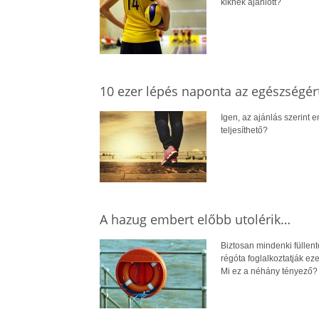
kiknek ajánlott?
10 ezer lépés naponta az egészségért
Igen, az ajánlás szerint 
teljesíthető?
A hazug embert előbb utolérik…
Biztosan mindenki füllen
régóta foglalkoztatják ez
Mi ez a néhány tényező?