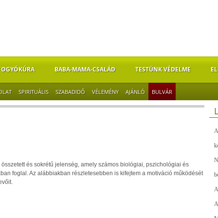
FOGYÓKÚRA
BABA-MAMA-CSALÁD
TESTÜNK VÉDELME
EL
OLAT
SPIRITUÁLIS
SZABADIDŐ
VÉLEMÉNY
AJÁNLÓ
BULVÁR
A
k
N
 összetett és sokrétű jelenség, amely számos biológiai, pszichológiai és
ban foglal. Az alábbiakban részletesebben is kifejtem a motiváció működését
b
vőit.
A
A