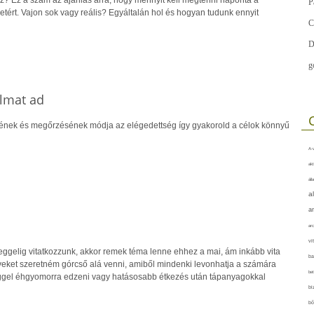
P
tért. Vajon sok vagy reális? Egyáltalán hol és hogyan tudunk ennyit
C
D
g
almat ad
sének és megőrzésének módja az elégedettség így gyakorold a célok könnyű
A-v
akt
áll
a
a
arc
vi
eggelig vitatkozzunk, akkor remek téma lenne ehhez a mai, ám inkább vita
ba
érveket szeretném górcső alá venni, amiből mindenki levonhatja a számára
bet
eggel éhgyomorra edzeni vagy hatásosabb étkezés után tápanyagokkal
bi
bő