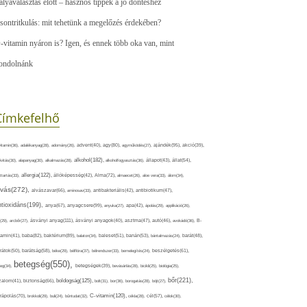
ályaválasztás előtt – hasznos tippek a jó döntéshez
sontritkulás: mit tehetünk a megelőzés érdekében?
-vitamin nyáron is? Igen, és ennek több oka van, mint
ondolnánk
Címkefelhő
ajándék(95),
itamin(36),
adalékanyag(28),
adomány(26),
advent(40),
agy(80),
agyműködés(27),
akció(39),
alkohol(182),
ivitás(30),
alapanyag(30),
alkalmazás(28),
alkoholfogyasztás(36),
állapot(43),
állat(54),
allergia(122),
attartás(33),
állóképesség(42),
Alma(72),
almaecet(26),
aloe vera(33),
álom(34),
lvás(272),
alvászavar(66),
aminosav(33),
antibakteriális(42),
antibiotikum(47),
ntioxidáns(199),
anyagcsere(99),
anya(67),
anyuka(27),
apa(42),
ápolás(29),
applikáció(26),
ásványi anyag(111),
(29),
arcbőr(27),
ásványi anyagok(40),
asztma(47),
autó(46),
avokádó(36),
B-
tamin(41),
baba(82),
baktérium(89),
balaton(34),
baleset(51),
banán(53),
bántalmazás(24),
barát(48),
rátok(50),
barátság(58),
béke(29),
bélflóra(37),
bélrendszer(33),
bemelegítés(24),
beszélgetés(61),
betegség(550),
eg(34),
betegségek(39),
bevásárlás(28),
bicikli(25),
biológia(25),
bőr(221),
boldogság(125),
zalom(41),
biztonság(66),
bolt(31),
bor(36),
borogatás(28),
böjt(27),
C-vitamin(120),
rápolás(70),
brokkoli(29),
buli(24),
bűntudat(32),
cékla(28),
cél(57),
célok(30),