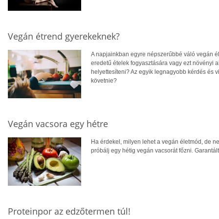
Vegán étrend gyerekeknek?
A napjainkban egyre népszerűbbé váló vegán éle
eredetű ételek fogyasztására vagy ezt növényi a
helyettesíteni? Az egyik legnagyobb kérdés és 
követnie?
Vegán vacsora egy hétre
Ha érdekel, milyen lehet a vegán életmód, de n
próbálj egy hétig vegán vacsorát főzni. Garantá
Proteinpor az edzőtermen túl!