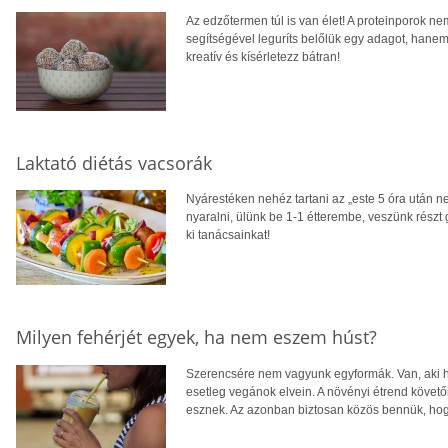
Az edzőtermen túl is van élet! A proteinporok n
segítségével leguríts belőlük egy adagot, hanem
kreatív és kísérletezz bátran!
Laktató diétás vacsorák
Nyárestéken nehéz tartani az „este 5 óra után n
nyaralni, ülünk be 1-1 étterembe, veszünk részt gr
ki tanácsainkat!
Milyen fehérjét egyek, ha nem eszem húst?
Szerencsére nem vagyunk egyformák. Van, aki hús
esetleg vegánok elvein. A növényi étrend követ
esznek. Az azonban biztosan közös bennük, hog