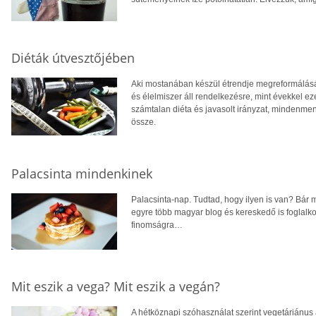
Diéták útvesztőjében
Aki mostanában készül étrendje megreformálására
és élelmiszer áll rendelkezésre, mint évekkel ez
számtalan diéta és javasolt irányzat, mindenment
össze.
Palacsinta mindenkinek
Palacsinta-nap. Tudtad, hogy ilyen is van? Bár
egyre több magyar blog és kereskedő is foglalkoz
finomságra…
Mit eszik a vega? Mit eszik a vegán?
A hétköznapi szóhasználat szerint vegetáriánus 