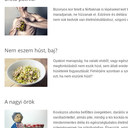
Bizonyos kor felett a férfiaknak is lépéseket ke
maradjanak, ne hízzanak el. Edzésre és diétára
nem sok kedvük van életmódváltáshoz, szigorú 
Nem eszem húst, baj?
Gyakori manapság, ha valaki elvből, vagy egész
megfontolásból nem eszik húst, sem állati erede
húsételek fogyasztását. Fehérjére azonban a sz
ezt, ha nem eszünk húst?
A nagyi örök
Kovászos uborka befőttes üvegekben, darálós sü
vaníliaöntettel, almás pite, mindig a kis kockás
mindenmentes diéta és egészségtudatos életm
süteményeinek íze pótolhatatlan. Élvezzük, amíg