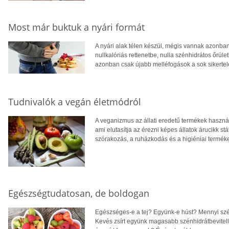
Most már buktuk a nyári formát
A nyári alak télen készül, mégis vannak azonba
nullkalóriás rettenetbe, nulla szénhidrátos őrü
azonban csak újabb melléfogások a sok sikertele
Tudnivalók a vegán életmódról
A veganizmus az állati eredetű termékek haszná
ami elutasítja az érezni képes állatok árucikk st
szórakozás, a ruházkodás és a higiéniai termék
Egészségtudatosan, de boldogan
Egészséges-e a tej? Együnk-e húst? Mennyi szénh
Kevés zsírt együnk magasabb szénhidrátbevitelle