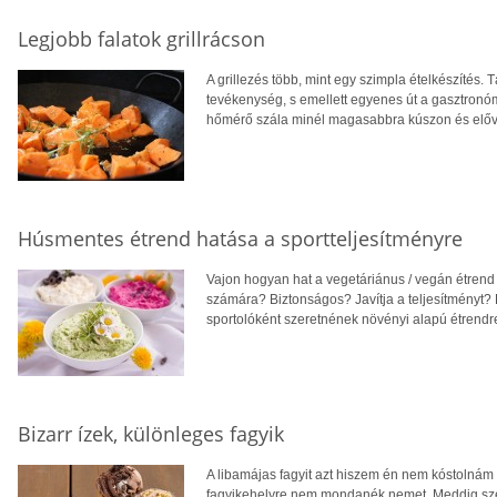
Legjobb falatok grillrácson
A grillezés több, mint egy szimpla ételkészítés.
tevékenység, s emellett egyenes út a gasztronóm
hőmérő szála minél magasabbra kúszon és előveh
Húsmentes étrend hatása a sportteljesítményre
Vajon hogyan hat a vegetáriánus / vegán étrend
számára? Biztonságos? Javítja a teljesítményt?
sportolóként szeretnének növényi alapú étrendre
Bizarr ízek, különleges fagyik
A libamájas fagyit azt hiszem én nem kóstolnám
fagyikehelyre nem mondanék nemet. Meddig szere