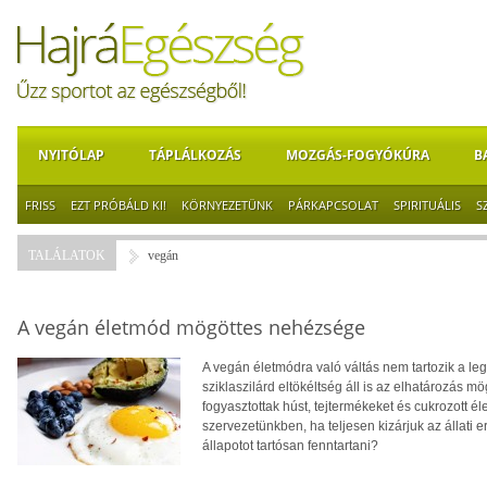
NYITÓLAP
TÁPLÁLKOZÁS
MOZGÁS-FOGYÓKÚRA
B
FRISS
EZT PRÓBÁLD KI!
KÖRNYEZETÜNK
PÁRKAPCSOLAT
SPIRITUÁLIS
S
TALÁLATOK
vegán
A vegán életmód mögöttes nehézsége
A vegán életmódra való váltás nem tartozik a l
sziklaszilárd eltökéltség áll is az elhatározás m
fogyasztottak húst, tejtermékeket és cukrozott él
szervezetünkben, ha teljesen kizárjuk az állati 
állapotot tartósan fenntartani?