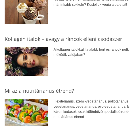
már inkább sokkoló? Kóstoljuk végig a palettát!
Kollagén italok – avagy a ráncok elleni csodaszer
A kollagén italokkal fiatalabb bőrt és ráncok né
működik valójában?
Mi az a nutritáriánus étrend?
Flexiteriánus, szemi-vegetáriánus, pollotariánus
vegetáriánus, vegetáriánus, ovo-vegetáriánus, l
káromkodások, csak különböző speciális étrend
nutritáriánus étrend.