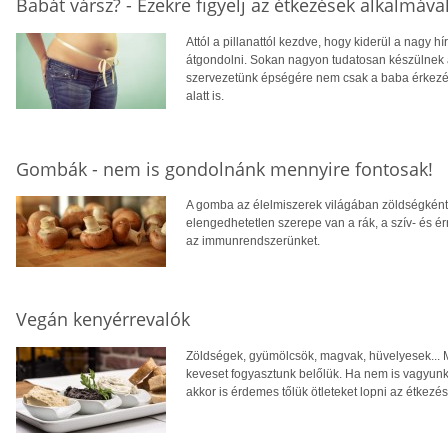
Babát vársz? - Ezekre figyelj az étkezések alkalmával
Attól a pillanattól kezdve, hogy kiderül a nagy 
átgondolni. Sokan nagyon tudatosan készülnek 
szervezetünk épségére nem csak a baba érkezé
alatt is.
Gombák - nem is gondolnánk mennyire fontosak!
A gomba az élelmiszerek világában zöldségként
elengedhetetlen szerepe van a rák, a szív- és
az immunrendszerünket.
Vegán kenyérrevalók
Zöldségek, gyümölcsök, magvak, hüvelyesek... 
keveset fogyasztunk belőlük. Ha nem is vagyun
akkor is érdemes tőlük ötleteket lopni az étkez