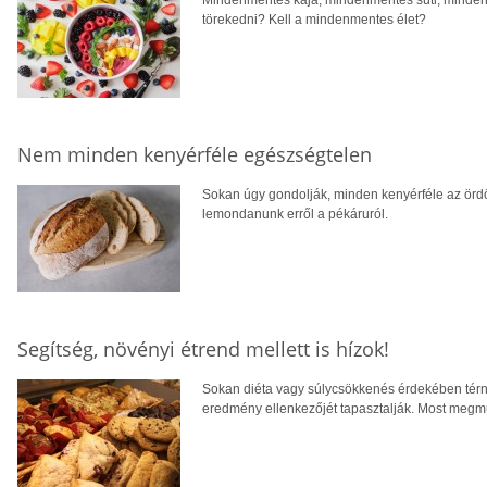
Mindenmentes kaja, mindenmentes süti, minden
törekedni? Kell a mindenmentes élet?
Nem minden kenyérféle egészségtelen
Sokan úgy gondolják, minden kenyérféle az ördög
lemondanunk erről a pékáruról.
Segítség, növényi étrend mellett is hízok!
Sokan diéta vagy súlycsökkenés érdekében térne
eredmény ellenkezőjét tapasztalják. Most megmut