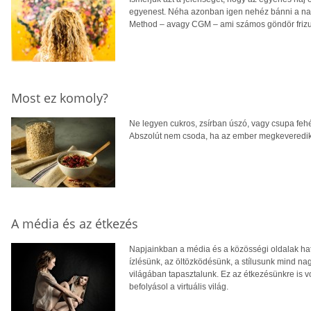
egyenest. Néha azonban igen nehéz bánni a nagy 
Method – avagy CGM – ami számos göndör frizur
Most ez komoly?
Ne legyen cukros, zsírban úszó, vagy csupa fehérl
Abszolút nem csoda, ha az ember megkeveredik 
A média és az étkezés
Napjainkban a média és a közösségi oldalak hat
ízlésünk, az öltözködésünk, a stílusunk mind nag
világában tapasztalunk. Ez az étkezésünkre is vo
befolyásol a virtuális világ.