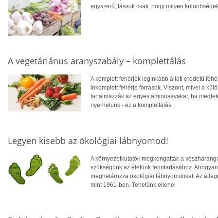
egyszerű, lássuk csak, hogy milyen különbségek
A vegetáriánus aranyszabály – komplettálás
A komplett fehérjék leginkább állati eredetű fehér
inkomplett fehérje források. Viszont, mivel a 
tartalmazzák az egyes aminosavakat, ha megfelel
nyerhetünk - ez a komplettálás.
Legyen kisebb az ökológiai lábnyomod!
A környezetkutatók megkongatták a vészharangoka
szükségünk az életünk fenntartásához. Ahogyan 
meghatározza ökológiai lábnyomunkat. Az átlag
mint 1961-ben. Tehetünk ellene!