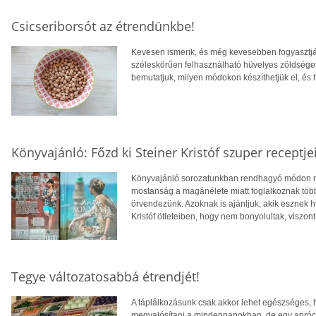
Csicseriborsót az étrendünkbe!
Kevesen ismerik, és még kevesebben fogyasztj
széleskörűen felhasználható hüvelyes zöldséget
bemutatjuk, milyen módokon készíthetjük el, és 
Könyvajánló: Főzd ki Steiner Kristóf szuper receptjei
Könyvajánló sorozatunkban rendhagyó módon mos
mostanság a magánélete miatt foglalkoznak több
örvendezünk. Azoknak is ajánljuk, akik esznek hú
Kristóf ötleteiben, hogy nem bonyolultak, visz
Tegye változatosabbá étrendjét!
A táplálkozásunk csak akkor lehet egészséges, 
megvalósítani a mindennapokban, de egy aprócsk