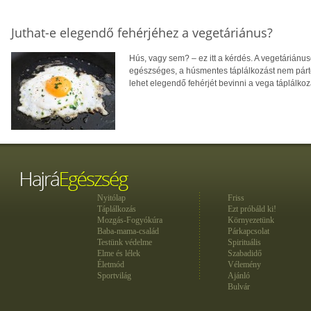
Juthat-e elegendő fehérjéhez a vegetáriánus?
Hús, vagy sem? – ez itt a kérdés. A vegetáriánus
egészséges, a húsmentes táplálkozást nem párt
lehet elegendő fehérjét bevinni a vega táplálkoz
Nyitólap
Friss
Táplálkozás
Ezt próbáld ki!
Mozgás-Fogyókúra
Környezetünk
Baba-mama-család
Párkapcsolat
Testünk védelme
Spirituális
Elme és lélek
Szabadidő
Életmód
Vélemény
Sportvilág
Ajánló
Bulvár