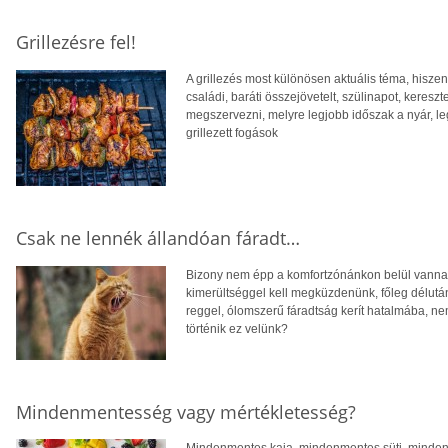
Grillezésre fel!
A grillezés most különösen aktuális téma, hiszen
családi, baráti összejövetelt, szülinapot, kereszt
megszervezni, melyre legjobb időszak a nyár, le
grillezett fogások
Csak ne lennék állandóan fáradt…
Bizony nem épp a komfortzónánkon belül vanna
kimerültséggel kell megküzdenünk, főleg délutá
reggel, ólomszerű fáradtság kerít hatalmába, n
történik ez velünk?
Mindenmentesség vagy mértékletesség?