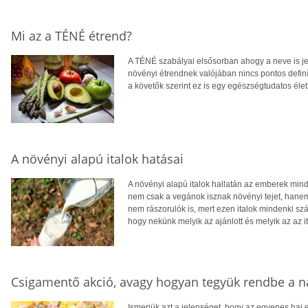
Mi az a TÉNÉ étrend?
A TÉNÉ szabályai elsősorban ahogy a neve is jelzi
növényi étrendnek valójában nincs pontos definí
a követők szerint ez is egy egészségtudatos éle
A növényi alapú italok hatásai
A növényi alapú italok hallatán az emberek mi
nem csak a vegánok isznak növényi tejet, hanem
nem rászorulók is, mert ezen italok mindenki s
hogy nekünk melyik az ajánlott és melyik az az i
Csigamentő akció, avagy hogyan tegyük rendbe a 
Ismerjük azt a jelenséget, hogy az egyenes haj