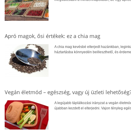
Apró magok, ősi értékek: ez a chia mag
A chia mag kevésbé elterjedt hazánkban, leginká
háztartásba könnyedén beilleszthető, és érdemes
Vegán életmód – egészség, vagy új üzleti lehetőség
A legújabb táplálkozási irányzat a vegán életmó
újabban kezdett el elterjedni. Vajon tényleg e