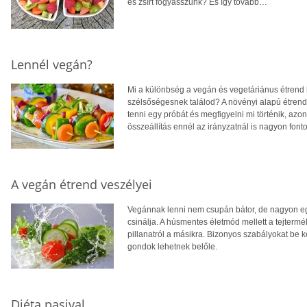
és zsírt fogyasszunk? És így tovább…
Lennél vegán?
Mi a különbség a vegán és vegetáriánus étrend 
szélsőségesnek találod? A növényi alapú étren
tenni egy próbát és megfigyelni mi történik, azo
összeállítás ennél az irányzatnál is nagyon fonto
A vegán étrend veszélyei
Vegánnak lenni nem csupán bátor, de nagyon eg
csinálja. A húsmentes életmód mellett a tejterm
pillanatról a másikra. Bizonyos szabályokat be k
gondok lehetnek belőle.
Diéta pasival