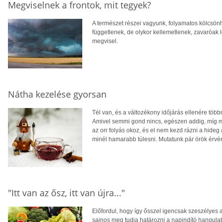
Megviselnek a frontok, mit tegyek?
A természet részei vagyunk, folyamatos kölcsön
függetlenek, de olykor kellemetlenek, zavaróak le
megvisel.
Nátha kezelése gyorsan
Tél van, és a változékony időjárás ellenére több
Amivel semmi gond nincs, egészen addig, míg me
az orr folyás okoz, és el nem kezd rázni a hideg 
minél hamarabb túlesni. Mutatunk pár örök érvén
"Itt van az ősz, itt van újra..."
Előfordul, hogy így ősszel igencsak szeszélyes 
sajnos meg tudja határozni a napindító hangu