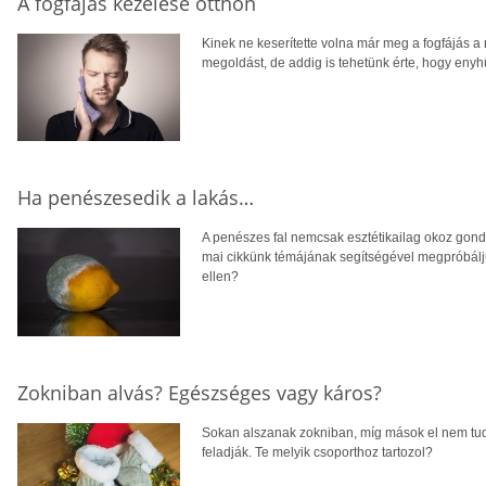
A fogfájás kezelése otthon
Kinek ne keserítette volna már meg a fogfájás a
megoldást, de addig is tehetünk érte, hogy enyh
Ha penészesedik a lakás…
A penészes fal nemcsak esztétikailag okoz gond
mai cikkünk témájának segítségével megpróbál
ellen?
Zokniban alvás? Egészséges vagy káros?
Sokan alszanak zokniban, míg mások el nem tud
feladják. Te melyik csoporthoz tartozol?