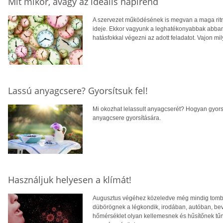
Mit mikor, avagy az ideális napirend
A szervezet működésének is megvan a maga ri
ideje. Ekkor vagyunk a leghatékonyabbak abban, 
hatásfokkal végezni az adott feladatot. Vajon mi
Lassú anyagcsere? Gyorsítsuk fel!
Mi okozhat lelassult anyagcserét? Hogyan gyorsí
anyagcsere gyorsítására.
Használjuk helyesen a klímát!
Augusztus végéhez közeledve még mindig tomb
dübörögnek a légkondik, irodában, autóban, be
hőmérséklet olyan kellemesnek és hűsítőnek tűn