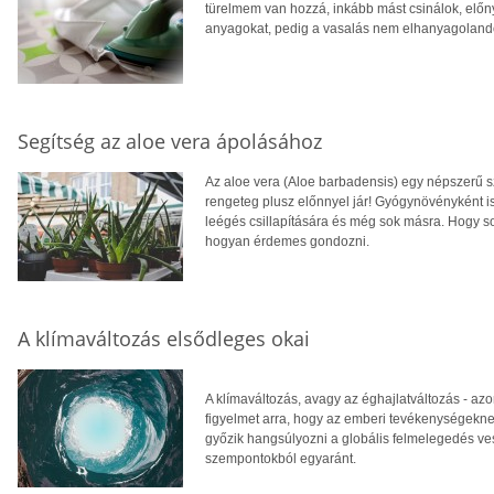
türelmem van hozzá, inkább mást csinálok, elő
anyagokat, pedig a vasalás nem elhanyagolandó
Segítség az aloe vera ápolásához
Az aloe vera (Aloe barbadensis) egy népszerű
rengeteg plusz előnnyel jár! Gyógynövényként ism
leégés csillapítására és még sok másra. Hogy s
hogyan érdemes gondozni.
A klímaváltozás elsődleges okai
A klímaváltozás, avagy az éghajlatváltozás - azo
figyelmet arra, hogy az emberi tevékenységekne
győzik hangsúlyozni a globális felmelegedés ve
szempontokból egyaránt.