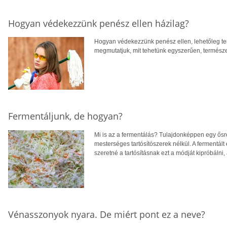
Hogyan védekezzünk penész ellen házilag?
Hogyan védekezzünk penész ellen, lehetőleg t
megmutatjuk, mit tehetünk egyszerűen, termész
Fermentáljunk, de hogyan?
Mi is az a fermentálás? Tulajdonképpen egy ősré
mesterséges tartósítószerek nélkül. A fermentált
szeretné a tartósításnak ezt a módját kipróbálni
Vénasszonyok nyara. De miért pont ez a neve?