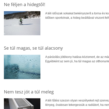
Ne féljen a hidegtől!
A téli időszak sokakat bekényszerít a torna és 
időben sportolnak, a hideg beálltával viszont f
Se túl magas, se túl alacsony
A párásítás jótékony hatása közismert, de az már
Egyébként az sem jó, ha túl magas az otthonunk
Nem tesz jót a túl meleg
A téli fűtési szezon olyan veszélyeket rejt sze
lényeg, óvatosan tekergessük a radiátort, ha ne