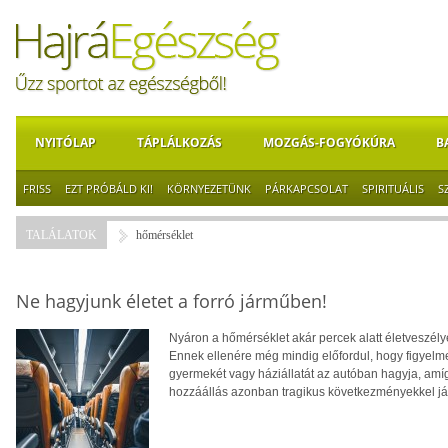
NYITÓLAP
TÁPLÁLKOZÁS
MOZGÁS-FOGYÓKÚRA
B
FRISS
EZT PRÓBÁLD KI!
KÖRNYEZETÜNK
PÁRKAPCSOLAT
SPIRITUÁLIS
S
TALÁLATOK
hőmérséklet
Ne hagyjunk életet a forró járműben!
Nyáron a hőmérséklet akár percek alatt életveszély
Ennek ellenére még mindig előfordul, hogy figyelm
gyermekét vagy háziállatát az autóban hagyja, amíg 
hozzáállás azonban tragikus következményekkel já