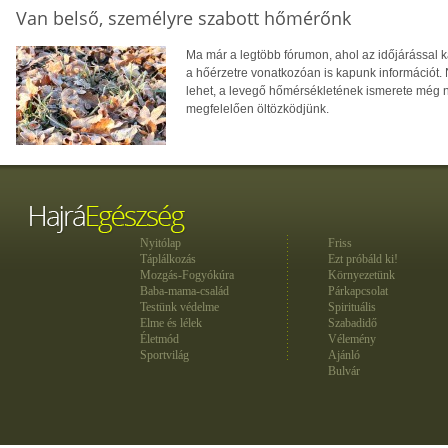
Van belső, személyre szabott hőmérőnk
Ma már a legtöbb fórumon, ahol az időjárással k
a hőérzetre vonatkozóan is kapunk információt. 
lehet, a levegő hőmérsékletének ismerete még n
megfelelően öltözködjünk.
Nyitólap
Friss
Táplálkozás
Ezt próbáld ki!
Mozgás-Fogyókúra
Környezetünk
Baba-mama-család
Párkapcsolat
Testünk védelme
Spirituális
Elme és lélek
Szabadidő
Életmód
Vélemény
Sportvilág
Ajánló
Bulvár