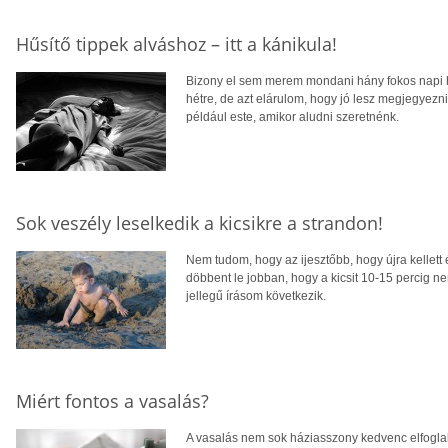
Hűsítő tippek alváshoz – itt a kánikula!
Bizony el sem merem mondani hány fokos napi h
hétre, de azt elárulom, hogy jó lesz megjegyezni,
például este, amikor aludni szeretnénk.
Sok veszély leselkedik a kicsikre a strandon!
Nem tudom, hogy az ijesztőbb, hogy újra kellett é
döbbent le jobban, hogy a kicsit 10-15 percig n
jellegű írásom következik.
Miért fontos a vasalás?
A vasalás nem sok háziasszony kedvenc elfogla