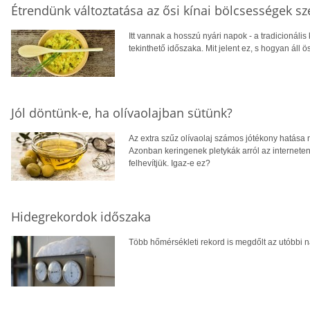
Étrendünk változtatása az ősi kínai bölcsességek sz
Itt vannak a hosszú nyári napok - a tradicionális
tekinthető időszaka. Mit jelent ez, s hogyan ál
Jól döntünk-e, ha olívaolajban sütünk?
Az extra szűz olívaolaj számos jótékony hatása 
Azonban keringenek pletykák arról az internet
felhevítjük. Igaz-e ez?
Hidegrekordok időszaka
Több hőmérsékleti rekord is megdőlt az utóbbi