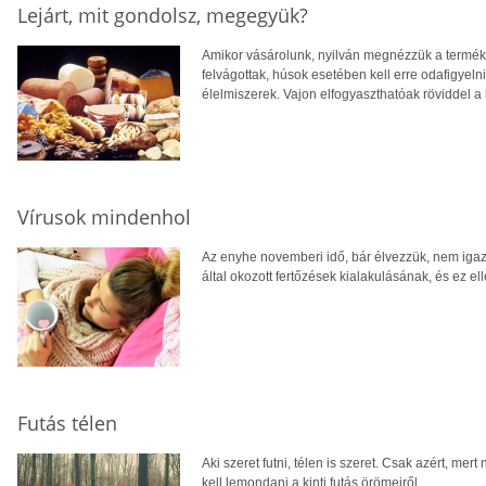
Lejárt, mit gondolsz, megegyük?
Amikor vásárolunk, nyilván megnézzük a terméke
felvágottak, húsok esetében kell erre odafigyeln
élelmiszerek. Vajon elfogyaszthatóak röviddel a 
Vírusok mindenhol
Az enyhe novemberi idő, bár élvezzük, nem iga
által okozott fertőzések kialakulásának, és ez e
Futás télen
Aki szeret futni, télen is szeret. Csak azért, me
kell lemondani a kinti futás örömeiről.