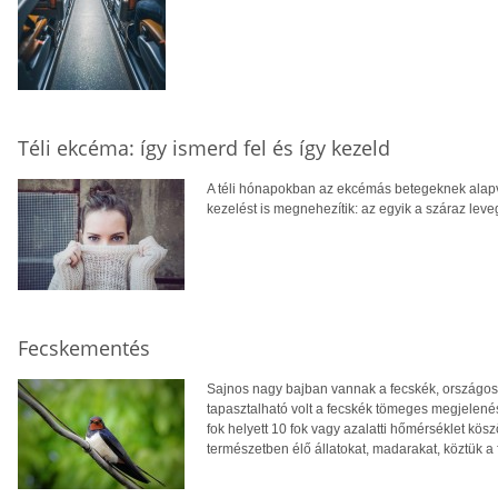
Téli ekcéma: így ismerd fel és így kezeld
A téli hónapokban az ekcémás betegeknek alapv
kezelést is megnehezítik: az egyik a száraz leveg
Fecskementés
Sajnos nagy bajban vannak a fecskék, országos
tapasztalható volt a fecskék tömeges megjelené
fok helyett 10 fok vagy azalatti hőmérséklet kösz
természetben élő állatokat, madarakat, köztük a 