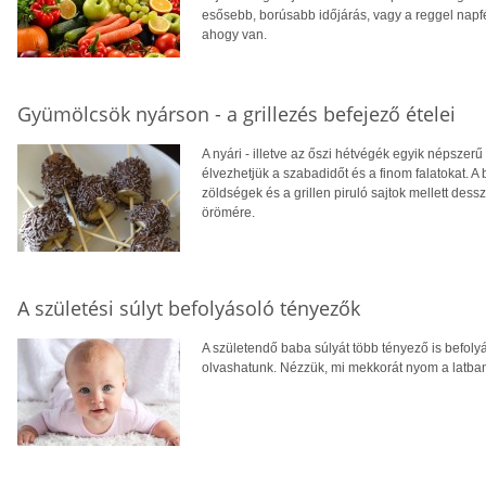
esősebb, borúsabb időjárás, vagy a reggel napfé
ahogy van.
Gyümölcsök nyárson - a grillezés befejező ételei
A nyári - illetve az őszi hétvégék egyik népszerű 
élvezhetjük a szabadidőt és a finom falatokat. A
zöldségek és a grillen piruló sajtok mellett des
örömére.
A születési súlyt befolyásoló tényezők
A születendő baba súlyát több tényező is befol
olvashatunk. Nézzük, mi mekkorát nyom a latba