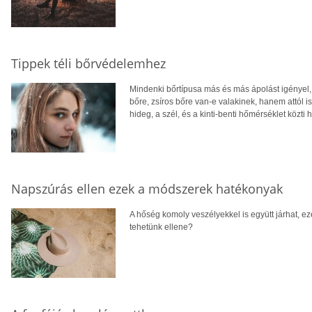
Tippek téli bőrvédelemhez
Mindenki bőrtípusa más és más ápolást igényel,
bőre, zsíros bőre van-e valakinek, hanem attól i
hideg, a szél, és a kinti-benti hőmérséklet közti
Napszúrás ellen ezek a módszerek hatékonyak
A hőség komoly veszélyekkel is együtt járhat, e
tehetünk ellene?