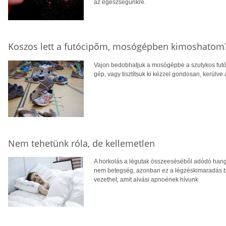
az egészségünkre.
Koszos lett a futócipőm, mosógépben kimoshatom
Vajon bedobhatjuk a mosógépbe a szutykos futóc
gép, vagy tisztítsuk ki kézzel gondosan, kerülv
Nem tehetünk róla, de kellemetlen
A horkolás a légutak összeeséséből adódó hang
nem betegség, azonban ez a légzéskimaradás b
vezethet, amit alvási apnoének hívunk