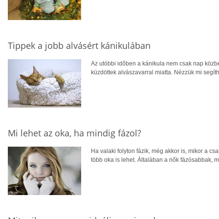
Tippek a jobb alvásért kánikulában
Az utóbbi időben a kánikula nem csak nap közb
küzdöttek alvászavarral miatta. Nézzük mi segí
Mi lehet az oka, ha mindig fázol?
Ha valaki folyton fázik, még akkor is, mikor a c
több oka is lehet. Általában a nők fázósabbak, min