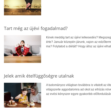
Tart még az újévi fogadalmad?
Kinek meddig tart az újévi lelkesedés? Megszeg
érte? Január közepén járunk, vajon az edzőter
ma? Folytatod a diétát? Hogy állsz az újévi elh
Jelek amik ételfüggőségre utalnak
A tudományos világban továbbra is vitatott az é
világszerte aggodalomra ad okot az elhízás növ
az evési kényszer egyre gyakoribb előfordulásáv