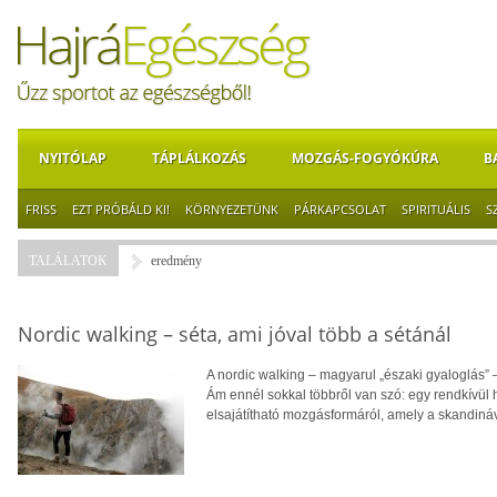
NYITÓLAP
TÁPLÁLKOZÁS
MOZGÁS-FOGYÓKÚRA
B
FRISS
EZT PRÓBÁLD KI!
KÖRNYEZETÜNK
PÁRKAPCSOLAT
SPIRITUÁLIS
S
TALÁLATOK
eredmény
Nordic walking – séta, ami jóval több a sétánál
A nordic walking – magyarul „északi gyaloglás” –
Ám ennél sokkal többről van szó: egy rendkívül h
elsajátítható mozgásformáról, amely a skandináv 