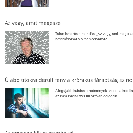
Az vagy, amit megeszel
Talán ismerős a mondás: „Az vagy, amit megeszel”
befolyásolhatja a memóriánkat?
Újabb titokra derült fény a krónikus fáradtság szi
A legújabb kutatási eredmények szerint a krónik
az immunrendszer túl aktívan dolgozik