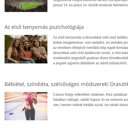
június 14. és július 14. között rendezik Németo
Az első benyomás pszichológiája
Az első benyomás a társunkkal való első találkozá
fizikai megjelenése, non-verbális, és verbális j
az elmében létrejövő mentális kép egyik formája
társunkkal való első találkozás során, a róla kiala
viselkedési jegyeiből gyakran téves következte
a jegyek ugyanis általában az adott szituációró
Bébiétel, színdiéta, szélsőséges módszerek! Draszti
Csinos hölgy rettentően vidáman, friss salátával t
hibátlan csillogó, vakító fogsor. Ki ne ismerné 
van, hanem sokkal inkább azzal, ha valaki dras