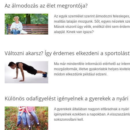
Az álmodozás az élet megrontója?
Az egyik szemlélet szerint álmodozni felesleges
realitás talaján mozgunk. Sőt, egyes nézetek s
Mások viszont úgy vélik, enélkül élni sem érde
alapját. Kinek van igaza?
Változni akarsz? Így érdemes elkezdeni a sportolást
Ma már mindenféle információ elérhető az interne
mozgásformák, illetve gyakorlatok helyes kivitele
módon elkezdünk például edzeni.
Különös odafigyelést igényelnek a gyerekek a nyári 
A gyerekek általában nagyon elfáradnak a nyári s
igényelnek ezekben a napokban. A visszaszámlá
sokszorosítani kell.