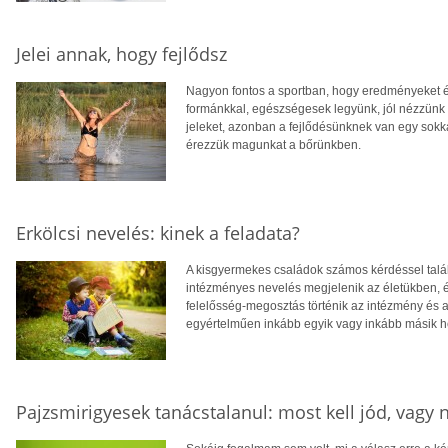
Jelei annak, hogy fejlődsz
Nagyon fontos a sportban, hogy eredményeket érjü
formánkkal, egészségesek legyünk, jól nézzünk 
jeleket, azonban a fejlődésünknek van egy sokk
érezzük magunkat a bőrünkben.
Erkölcsi nevelés: kinek a feladata?
A kisgyermekes családok számos kérdéssel tal
intézményes nevelés megjelenik az életükben, é
felelősség-megosztás történik az intézmény és a
egyértelműen inkább egyik vagy inkább másik h
Pajzsmirigyesek tanácstalanul: most kell jód, vagy