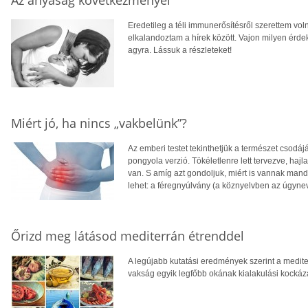
Az anyaság következményei
Eredetileg a téli immunerősítésről szerettem vol
elkalandoztam a hírek között. Vajon milyen ér
agyra. Lássuk a részleteket!
Miért jó, ha nincs „vakbelünk”?
Az emberi testet tekinthetjük a természet csodá
pongyola verzió. Tökéletlenre lett tervezve, haj
van. S amíg azt gondoljuk, miért is vannak mandu
lehet: a féregnyúlvány (a köznyelvben az úgynev
Őrizd meg látásod mediterrán étrenddel
A legújabb kutatási eredmények szerint a medite
vakság egyik legfőbb okának kialakulási kockáza