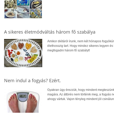
A sikeres életmódváltás három fő szabálya
Amikor diétáról írunk, nem két hónapos fogyókúr
élethosszig tart. Hogy mindez sikeres legyen és h
megfogadni három fő szabályt!
Nem indul a fogyás? Ezért.
Gyakran úgy érezzük, hogy mindent megteszünk
magára. Az áttörés nem történik meg, a fogyás n
ahogy vártuk. Vajon tényleg mindent jól csinálu