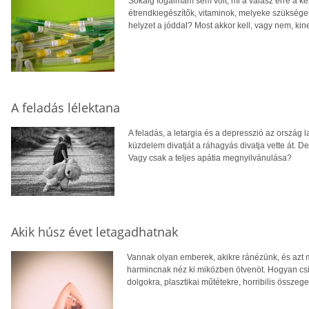
Sokáig fogalmam sem volt, mi a válasz erre a ké
étrendkiegészítők, vitaminok, melyeke szükség
helyzet a jóddal? Most akkor kell, vagy nem, kine
A feladás lélektana
A feladás, a letargia és a depresszió az ország l
küzdelem divatját a ráhagyás divatja vette át.
Vagy csak a teljes apátia megnyilvánulása?
Akik húsz évet letagadhatnak
Vannak olyan emberek, akikre ránézünk, és azt 
harmincnak néz ki miközben ötvenöt. Hogyan csin
dolgokra, plasztikai műtétekre, horribilis összege