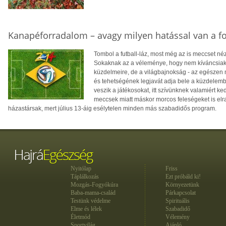
Kanapéforradalom – avagy milyen hatással van a fo
Tombol a futball-láz, most még az is meccset né
Sokaknak az a véleménye, hogy nem kíváncsiak
küzdelmeire, de a világbajnokság - az egészen 
és tehetségének legjavát adja bele a küzdelemb
veszik a játékosokat, itt szívünknek valamiért 
meccsek miatt máskor morcos feleségeket is el
házastársak, mert július 13-áig esélytelen minden más szabadidős program.
Nyitólap
Friss
Táplálkozás
Ezt próbáld ki!
Mozgás-Fogyókúra
Környezetünk
Baba-mama-család
Párkapcsolat
Testünk védelme
Spirituális
Elme és lélek
Szabadidő
Életmód
Vélemény
Sportvilág
Ajánló