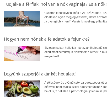
Tudják-e a férfiak, hol van a nők vaginája? És a nők
Gyakran lehet olvasni még a 21. században, az á
oldalakon olyan megjegyzéseket, illetve hozzás
„a gyengébbik nem”. Vessünk most egy pillantást a
Hogyan nem nőnek a feladatok a fejünkre?
Biztosan sokan hallottak már az antihalogató sz
ezért most bemutatjuk Nektek ezt a remek, a mu
megoldást!
Legyünk szuperjól akár két hét alatt!
A zöldségek és gyümölcsök az egészséges étren
előnyeik nem csak a fizikai egészségünkhöz köth
belőlük, 2 hét alatt a pszichológiai jólétünk is ja