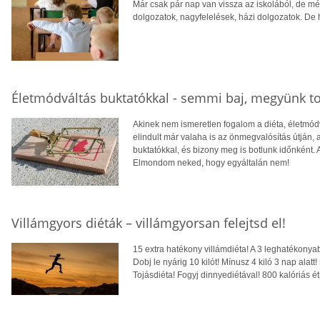
Már csak pár nap van vissza az iskolából, de még
dolgozatok, nagyfelelések, házi dolgozatok. De 
Életmódváltás buktatókkal - semmi baj, megyünk t
Akinek nem ismeretlen fogalom a diéta, életmódvá
elindult már valaha is az önmegvalósítás útján, 
buktatókkal, és bizony meg is botlunk időnként. A
Elmondom neked, hogy egyáltalán nem!
Villámgyors diéták – villámgyorsan felejtsd el!
15 extra hatékony villámdiéta! A 3 leghatékonya
Dobj le nyárig 10 kilót! Mínusz 4 kiló 3 nap alatt!
Tojásdiéta! Fogyj dinnyediétával! 800 kalóriás 