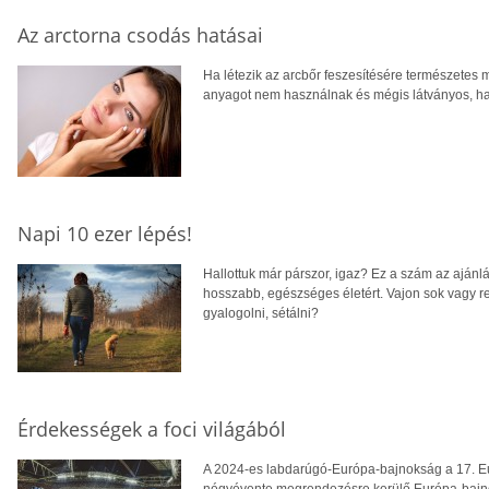
Az arctorna csodás hatásai
Ha létezik az arcbőr feszesítésére természetes
anyagot nem használnak és mégis látványos, hatá
Napi 10 ezer lépés!
Hallottuk már párszor, igaz? Ez a szám az ajánl
hosszabb, egészséges életért. Vajon sok vagy re
gyalogolni, sétálni?
Érdekességek a foci világából
A 2024-es labdarúgó-Európa-bajnokság a 17. Eu
négyévente megrendezésre kerülő Európa-bajnoks