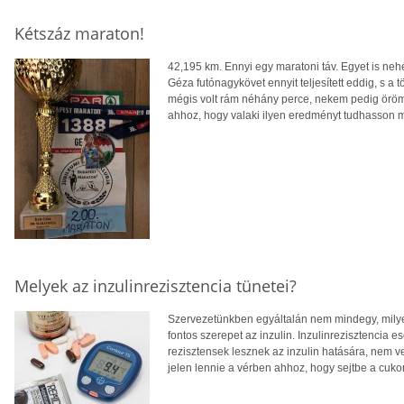
Kétszáz maraton!
42,195 km. Ennyi egy maratoni táv. Egyet is neh
Géza futónagykövet ennyit teljesített eddig, s a tö
mégis volt rám néhány perce, nekem pedig öröm 
ahhoz, hogy valaki ilyen eredményt tudhasson
Melyek az inzulinrezisztencia tünetei?
Szervezetünkben egyáltalán nem mindegy, milye
fontos szerepet az inzulin. Inzulinrezisztencia e
rezisztensek lesznek az inzulin hatására, nem ve
jelen lennie a vérben ahhoz, hogy sejtbe a cuko