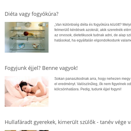
Diéta vagy fogyókúra?
„Van különbség diéta és fogyókúra között? Melyi
felmerülő kérdések azoknál, akik szeretnék elérni
az orvosok, dietetikusok tudnak adni, de alap s
hatásokat, ha egyáltalán elgondolkodunk valam
Fogyjunk éjjel? Benne vagyok!
Sokan panaszkodnak arra, hogy nehezen megy a
el eredményt. Valószínűleg, ők nem figyelnek oda
kölcsönhatásra. Pedig, tudunk éjjel fogyni!
Hullafáradt gyerekek, kimerült szülők - tanév vége 