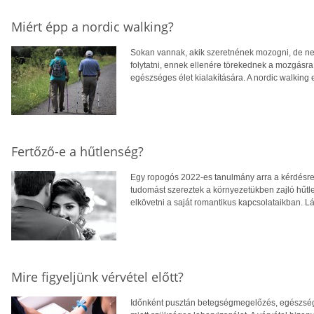
Miért épp a nordic walking?
Sokan vannak, akik szeretnének mozogni, de nem
folytatni, ennek ellenére törekednek a mozgásra, 
egészséges élet kialakítására. A nordic walking
Fertőző-e a hűtlenség?
Egy ropogós 2022-es tanulmány arra a kérdésre 
tudomást szereztek a környezetükben zajló hűt
elkövetni a saját romantikus kapcsolataikban. L
Mire figyeljünk vérvétel előtt?
Időnként pusztán betegségmegelőzés, egészsé