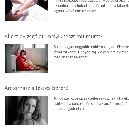
miatt szükséges laborvizsgálat. A vérvétel bizo
az ember, mi mindent tehet és mit nem a laborvizs
figyelni vérvételre készülve.
Allergiavizsgálat: melyik teszt mit mutat?
Sajnos egyre nagyobb probléma, egyre többeket 
félvállról venni. Hogyan zajlik egy allergiavizsg
meg kicsit közelebbről!
Arctornázz a feszes bőrért!
A módszer követői, szakértői esküsznek a hatéko
csökkenti a ráncokat és segít az arc feszességét
arctorna gyakorlatait.