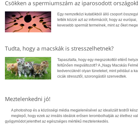
Csökken a spermiumszám az iparosodott országok
Egy nemzetközi kutatókból álló csoport összegyű
tették közzé azt az információt, hogy az európai,
kevesebb spermát termelnek, mint az őket mege
Tudta, hogy a macskák is stresszelhetnek?
Tapasztalta, hogy egy megszokottól eltérő helyz
feltűnően megváltozott? A „Nagy Macskás Felmér
kedvencüknél olyan tüneteket, mint például a ka
cicák stressztől, szorongástól szenvedtek.
Meztelenkedni jó!
A photoshop és a közösségi média megjelenésével az idealizált testről kés
meglepő, hogy ezek az irreális ideálok erősen lerombolhatják az élethez való
gyógymódot jelenthet az egészséges mértékű meztelenkedés.