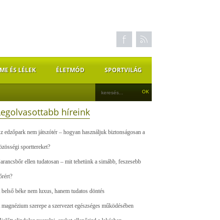
ME ÉS LÉLEK
ÉLETMÓD
SPORTVILÁG
Legolvasottabb híreink
z edzőpark nem játszótér – hogyan használjuk biztonságosan a
özösségi sporttereket?
arancsbőr ellen tudatosan – mit tehetünk a simább, feszesebb
őrért?
 belső béke nem luxus, hanem tudatos döntés
 magnézium szerepe a szervezet egészséges működésében