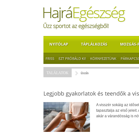
NYITÓLAP
TÁPLÁLKOZÁS
MOZGÁS-
FRISS
EZT PRÓBÁLD KI!
KÖRNYEZETÜNK
PÁRKAPCS
TALÁLATOK
úszás
Legjobb gyakorlatok és teendők a vi
A visszér sokáig az időse
tapasztalja az első jelei
akár a várandósság is növ