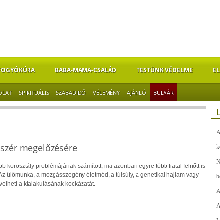
FOGYÓKÚRA
BABA-MAMA-CSALÁD
TESTÜNK VÉDELME
EL
OLAT
SPIRITUÁLIS
SZABADIDŐ
VÉLEMÉNY
AJÁNLÓ
BULVÁR
A
sszér megelőzésére
k
N
bb korosztály problémájának számított, ma azonban egyre több fiatal felnőtt is
t. Az ülőmunka, a mozgásszegény életmód, a túlsúly, a genetikai hajlam vagy
b
elheti a kialakulásának kockázatát.
A
A