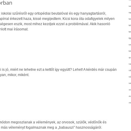
orban
tan
iskolai szűrésről egy ortopédiai beutalóval és egy hanyagtartásról,
táp
apírral érkezett haza, kissé megijedtem. Kicsi kora óta odafigyelek milyen
ta
zségesen eszik, most mihez kezdjek ezzel a problémával. Akik hasonló
te
nlott mai írásomat.
te
ti
tör
tú
újr
va
i is jó, miért ne lehetne ezt a kettőt így együtt? Lehet! A kérdés már csupán
vá
yan, mikor, miként.
vé
ve
vir
vit
zav
módon megoszlanak a vélemények, az orvosok, szülők, védőnők és
más véleményt fogalmaznak meg a „babauszi” hasznosságáról.