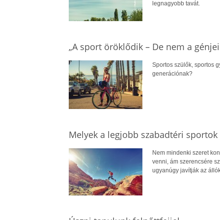
legnagyobb tavát.
„A sport öröklődik – De nem a génj
Sportos szülők, sportos 
generációnak?
Melyek a legjobb szabadtéri sportok 
Nem mindenki szeret kond
venni, ám szerencsére sz
ugyanúgy javítják az állók