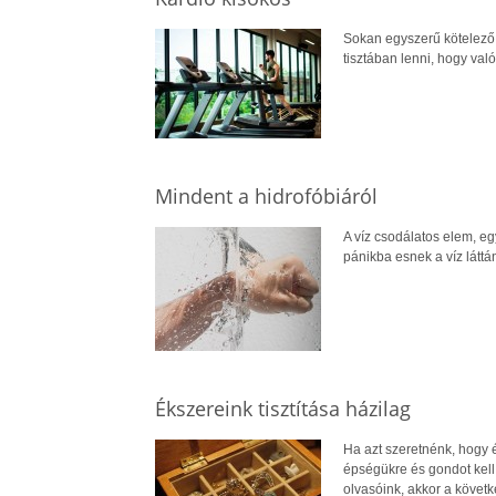
Sokan egyszerű kötelező
tisztában lenni, hogy va
Mindent a hidrofóbiáról
A víz csodálatos elem, e
pánikba esnek a víz láttá
Ékszereink tisztítása házilag
Ha azt szeretnénk, hogy 
épségükre és gondot kell 
olvasóink, akkor a követk