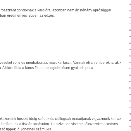
kié
 rosszként gondolnak a kardióra, azonban nem árt néhány aprósággal
ki
lóban eredményes legyen az edzés.
ko
ko
ko
kör
köz
kr
lá
gyeseket vonz és megbabonáz, másokat taszít. Vannak olyan emberek is, akik
lev
n. A hidrofóbia a kóros félelem meglehetősen gyakori típusa.
ma
ma
me
me
mé
mo
mu
na
ékszereink hosszú ideig szépek és csillogóak maradjanak vigyáznunk kell az
ne
fordítanunk a tisztán tartásukra. Ha szívesen viselnek ékszereket a kedves
ny
ező tippek jól jöhetnek számukra.