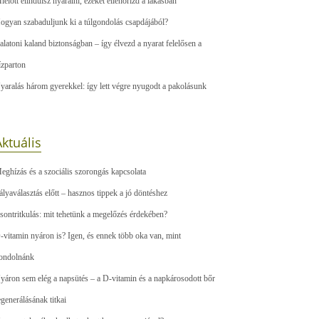
ielőtt elindulsz nyaralni, ezeket ellenőrizd a lakásban
ogyan szabaduljunk ki a túlgondolás csapdájából?
alatoni kaland biztonságban – így élvezd a nyarat felelősen a
ízparton
yaralás három gyerekkel: így lett végre nyugodt a pakolásunk
ktuális
eghízás és a szociális szorongás kapcsolata
ályaválasztás előtt – hasznos tippek a jó döntéshez
sontritkulás: mit tehetünk a megelőzés érdekében?
-vitamin nyáron is? Igen, és ennek több oka van, mint
ondolnánk
yáron sem elég a napsütés – a D-vitamin és a napkárosodott bőr
egenerálásának titkai