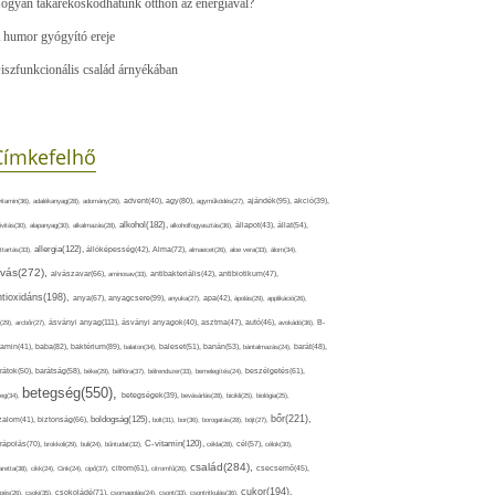
ogyan takarékoskodhatunk otthon az energiával?
 humor gyógyító ereje
iszfunkcionális család árnyékában
Címkefelhő
ajándék(95),
itamin(36),
adalékanyag(28),
adomány(26),
advent(40),
agy(80),
agyműködés(27),
akció(39),
alkohol(182),
ivitás(30),
alapanyag(30),
alkalmazás(28),
alkoholfogyasztás(36),
állapot(43),
állat(54),
allergia(122),
attartás(33),
állóképesség(42),
Alma(72),
almaecet(26),
aloe vera(33),
álom(34),
lvás(272),
alvászavar(66),
aminosav(33),
antibakteriális(42),
antibiotikum(47),
ntioxidáns(198),
anyagcsere(99),
anya(67),
anyuka(27),
apa(42),
ápolás(29),
applikáció(26),
ásványi anyag(111),
(29),
arcbőr(27),
ásványi anyagok(40),
asztma(47),
autó(46),
avokádó(36),
B-
tamin(41),
baba(82),
baktérium(89),
balaton(34),
baleset(51),
banán(53),
bántalmazás(24),
barát(48),
rátok(50),
barátság(58),
béke(29),
bélflóra(37),
bélrendszer(33),
bemelegítés(24),
beszélgetés(61),
betegség(550),
eg(34),
betegségek(39),
bevásárlás(28),
bicikli(25),
biológia(25),
bőr(221),
boldogság(125),
zalom(41),
biztonság(66),
bolt(31),
bor(36),
borogatás(28),
böjt(27),
C-vitamin(120),
rápolás(70),
brokkoli(29),
buli(24),
bűntudat(32),
cékla(28),
cél(57),
célok(30),
család(284),
aretta(38),
cikk(24),
Cink(24),
cipő(37),
citrom(61),
citromfű(26),
csecsemő(45),
cukor(194),
pés(26),
csoki(35),
csokoládé(71),
csomagolás(24),
csont(33),
csontritkulás(36),