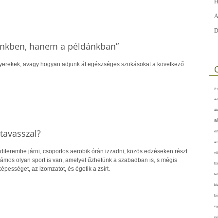
H
A
D
einkben, hanem a példánkban”
gyerekek, avagy hogyan adjunk át egészséges szokásokat a következő
A-v
akt
áll
a
tavasszal?
a
arc
iterembe járni, csoportos aerobik órán izzadni, közös edzéseken részt
vi
ámos olyan sport is van, amelyet űzhetünk a szabadban is, s mégis
ba
épességet, az izomzatot, és égetik a zsírt.
bet
bi
bő
cig
csí