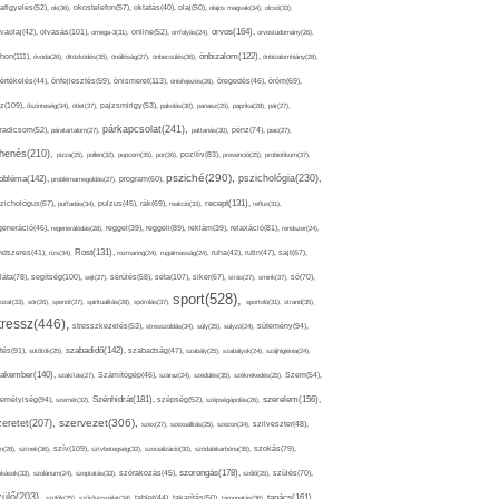
afigyelés(52),
ok(36),
okostelefon(57),
oktatás(40),
olaj(50),
olajos magvak(34),
olcsó(33),
olvasás(101),
orvos(164),
ívaolaj(42),
omega-3(31),
online(52),
orrfolyás(24),
orvostudomány(26),
thon(111),
önbizalom(122),
óvoda(26),
öltözködés(35),
önállóság(27),
önbecsülés(36),
önbizalomhiány(28),
önismeret(113),
értékelés(44),
önfejlesztés(59),
önkifejezés(26),
öregedés(46),
öröm(69),
z(109),
őszinteség(34),
ötlet(37),
pajzsmirigy(53),
pakolás(30),
panasz(25),
paprika(28),
pár(27),
párkapcsolat(241),
radicsom(52),
páratartalom(27),
pattanás(30),
pénz(74),
piac(27),
ihenés(210),
pizza(25),
pollen(32),
popcorn(35),
por(26),
pozitív(83),
prevenció(25),
probiotikum(37),
psziché(290),
pszichológia(230),
obléma(142),
problémamegoldás(27),
program(60),
recept(131),
zichológus(67),
puffadás(34),
pulzus(45),
rák(69),
reakció(33),
reflux(31),
generáció(46),
regenerálódás(28),
reggel(39),
reggeli(89),
reklám(39),
relaxáció(81),
rendszer(24),
Rost(131),
ndszeres(41),
rizs(34),
rozmaring(24),
rugalmasság(24),
ruha(42),
rutin(47),
sajt(67),
segítség(100),
séta(107),
láta(78),
sejt(27),
sérülés(58),
siker(67),
sírás(27),
smink(37),
só(70),
sport(528),
ozat(33),
sör(26),
spenót(27),
spiritualitás(28),
spórolás(37),
sportoló(31),
strand(35),
tressz(446),
sütemény(94),
stresszkezelés(53),
stresszoldás(34),
súly(25),
súlyzó(24),
szabadidő(142),
tés(91),
sütőtök(25),
szabadság(47),
szabály(25),
szabályok(24),
szájhigiénia(24),
akember(140),
szakítás(27),
Számítógép(46),
száraz(24),
szédülés(35),
székrekedés(25),
Szem(54),
Szénhidrát(181),
emélyiség(94),
szerelem(156),
szemét(32),
szépség(52),
szépségápolás(26),
szervezet(306),
zeretet(207),
szex(27),
szexualitás(25),
szezon(34),
szilveszter(48),
szív(109),
n(28),
színek(36),
szívbetegség(32),
szocializáció(30),
szódabikarbóna(35),
szokás(79),
szorongás(178),
okások(33),
szolárium(24),
szoptatás(33),
szórakozás(45),
szőlő(25),
szülés(70),
zülő(203),
tanács(161),
szülők(25),
szűrővizsgálat(34),
tablet(44),
takarítás(50),
támogatás(36),