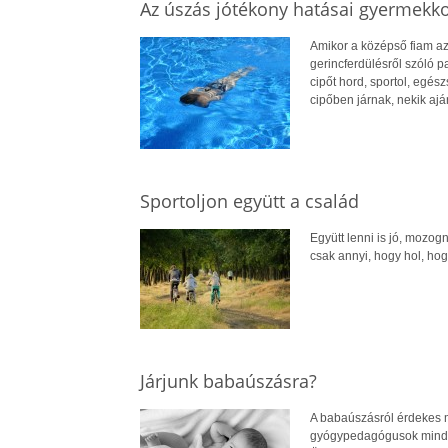
Az úszás jótékony hatásai gyermekk
Amikor a középső fiam az 
gerincferdülésről szóló p
cipőt hord, sportol, egés
cipőben járnak, nekik ajá
Sportoljon együtt a család
Együtt lenni is jó, mozogn
csak annyi, hogy hol, hog
Járjunk babaúszásra?
A babaúszásról érdekes 
gyógypedagógusok mind 