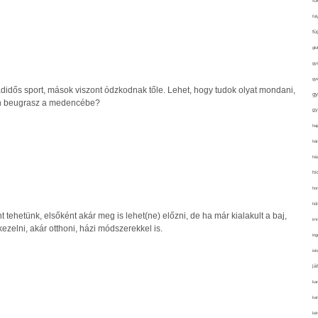
fo
fol
fü
glu
gy
gy
idős sport, mások viszont ódzkodnak tőle. Lehet, hogy tudok olyat mondani,
gy
én beugrasz a medencébe?
gy
haj
hán
ház
hi
ho
hűt
 tehetünk, elsőként akár meg is lehet(ne) előzni, de ha már kialakult a baj,
im
ezelni, akár otthoni, házi módszerekkel is.
ing
isk
já
ka
kar
kér