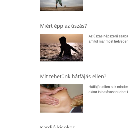
Miért épp az úszás?
Az úszás népszerű szabad
amitől már most hétvég
Mit tehetünk hátfájás ellen?
Hátfájás ellen sok mindent
akkor is hatásosan lehet k
Kardió kisokos