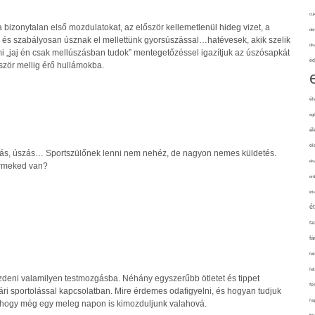
cuk
bizonytalan első mozdulatokat, az először kellemetlenül hideg vizet, a
de
 és szabályosan úsznak el mellettünk gyorsúszással…hatévesek, akik szelik
div
mi „jaj én csak mellúszásban tudok” mentegetőzéssel igazítjuk az úszósapkát
éd
ször mellig érő hullámokba.
él
eg
él
él
futás, úszás… Sportszülőnek lenni nem nehéz, de nagyon nemes küldetés.
elv
yermeked van?
erd
int
é
fa
fá
fel
fel
eni valamilyen testmozgásba. Néhány egyszerűbb ötletet és tippet
fe
ári sportolással kapcsolatban. Mire érdemes odafigyelni, és hogyan tudjuk
fo
 hogy még egy meleg napon is kimozduljunk valahová.