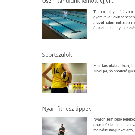
Úszni tanulunk felnőttfejjel…
Tudom, mélyen átérzem a 
gyerekeket, akik sebesen
a vizet háton, miközben 
és merülünk egyet az elő
Sportszülők
Foci, kosárlabda, kézi, 
Mivel jár, ha sportoló g
Nyári fitnesz tippek
Nyáron sem késő belekezd
szeretnék bemutatni a ny
motiválni magunkat arra,