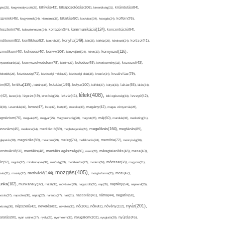
kikapcsolódás(106),
gés(25),
kiegyensúlyozott(26),
kihívás(43),
kimerültség(31),
kirándulás(84),
sgyerek(45),
kisgyermek(34),
kismama(38),
kitartás(50),
kockázat(34),
kocogás(24),
koffein(76),
kommunikáció(124),
koncentráció(94),
leszterin(76),
koleszterinszint(24),
kollagén(54),
konyha(149),
nditerem(51),
konfliktus(52),
kontroll(28),
kór(25),
kórház(29),
kórokozó(24),
kortizol(41),
könyv(106),
környezet(116),
zmetikum(40),
köhögés(40),
könyvajánló(24),
köret(30),
nyezetbarát(31),
környezetvédelem(78),
köröm(27),
kötődés(49),
következmény(33),
közérzet(43),
lekedés(26),
közösség(71),
közösségi média(27),
közösségi oldal(38),
kreatív(34),
kreativitás(79),
kritika(139),
kutatás(144),
kutya(100),
ém(62),
kultúra(36),
külföld(27),
kütyü(33),
lakás(65),
látás(34),
lélek(408),
z(42),
lazac(24),
légzés(49),
lehetőség(25),
lekvár(41),
lelki egészség(33),
levegő(42),
él(28),
Levendula(32),
leves(47),
lista(32),
liszt(36),
macska(33),
magány(42),
magas vérnyomás(28),
gnézium(70),
magvak(25),
magyar(25),
Magyarország(28),
magzat(25),
máj(60),
mandula(33),
marketing(31),
megelőzés(164),
sszázs(45),
medence(24),
meditáció(89),
megbetegedés(24),
megfázás(89),
glepetés(28),
megoldás(89),
melatonin(29),
meleg(74),
mellékhatás(24),
memória(72),
mennyiség(26),
nstruáció(50),
mentális(48),
mentális egészség(86),
menü(28),
méregtelenítés(48),
mese(40),
z(92),
migrén(27),
mindennapok(34),
minőség(33),
mobiltelefon(27),
modern(24),
módszer(68),
mogyoró(31),
mozgás(405),
motiváció(144),
sás(31),
mosoly(27),
mozgásforma(25),
mozi(42),
nka(182),
munkahely(92),
műtét(38),
művészet(29),
nagyszülő(27),
nap(35),
napfény(54),
napirend(35),
pozás(37),
napsütés(38),
naptej(32),
narancs(27),
nasi(31),
nassolás(41),
nátha(44),
negatív(50),
nyár(201),
nő(106),
növény(112),
hézség(36),
népszerű(42),
nevelés(83),
nevetés(30),
nők(42),
nyugalom(102),
aralás(90),
nyári szünet(27),
nyelv(26),
nyomelem(33),
nyugtató(29),
nyújtás(45),