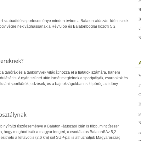
M
H
B
árt szabadidős sporteseménye minden évben a Balaton-átúszás. Idén is sok
 hogy végre nekivághassanak a Révfülöp és Balatonboglár közötti 5,2
v
N
yereknek?
A
a tanórák és a tankönyvek világát hozza el a fiatalok számára, hanem
M
ndulását is. A nyári szünet után ismét megtelnek a sportpályák, csarnokok és
utáni sportkörök, edzések, és a bajnokságokban is felpörög az idény.
P
C
D
osztálynak
g
N
nyíltvízi úszóeseménye a Balaton -átúszás! Idán is több, mint tízezer
ra, hogy meghódítsák a magyar tengert, a csodálatos Balatont! Az 5,2
r
ljesíthető a féltávot is (2,6 km) sőt SUP-pal is áthúzhatjuk Magyarország