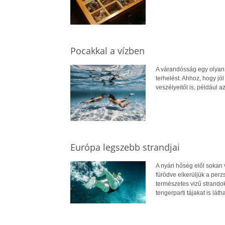
Pocakkal a vízben
A várandósság egy olyan á
terhelést. Ahhoz, hogy jó
veszélyeitől is, például a
Európa legszebb strandjai
A nyári hőség elől sokan
fürödve elkerüljük a perz
természetes vizű strando
tengerparti tájakat is lá