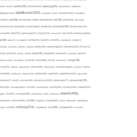
tápanyag(181),
tanulás(159),
ár(36),
tánc(26),
tanulmány(40),
tapasztalat(27),
táplálék(34),
táplálkozás(353),
lálékkiegészítő(25),
tárolás(29),
társ(27),
társadalom(50),
társaság(31),
tea(158),
tél(153),
vasz(87),
technika(46),
tej(88),
tejtermék(60),
telefon(49),
televízió(31),
terápia(92),
terhesség(96),
természet(129),
természetes(103),
ljesítmény(46),
termék(44),
test(171),
testmozgás(97),
rvezés(46),
testsúly(79),
testtartás(27),
tészta(39),
tevékenység(44),
pp(118),
tippek(27),
tisztaság(35),
tisztítás(44),
tojás(91),
torna(43),
torokfájás(32),
törődés(27),
tudatosság(115),
tudomány(106),
ténet(38),
trauma(31),
trükk(25),
tudás(30),
tudatos(46),
túlsúly(72),
tünet(139),
ra(78),
turmix(64),
túró(29),
tüdő(28),
tünetek(64),
türelem(47),
uborka(26),
újév(42),
ünnep(148),
ahasznosítás(37),
újszülött(26),
úszás(46),
Utazás(85),
Üdítő(26),
ülőmunka(27),
csora(79),
válás(24),
választás(29),
változás(48),
változatos(24),
várandósság(54),
város(24),
vas(64),
sárlás(85),
vashiány(31),
védekezés(28),
védelem(59),
vegán(48),
vegetáriánus(43),
vegyszer(28),
vércukorszint(108),
vérnyomás(125),
lemény(57),
vér(41),
vércukor(49),
vérkeringés(77),
rseny(46),
vérszegénység(34),
vese(46),
veszekedés(29),
veszély(45),
veszélyes(54),
világháló(41),
vitamin(406),
ág(34),
vírus(82),
viselkedés(86),
viszketés(30),
vita(34),
vitalitás(31),
víz(184),
aminhiány(33),
vitaminok(86),
vizsga(26),
vizsgálat(59),
zab(34),
zabkása(36),
zabpehely(36),
zöldség(304),
zsír(166),
ar(24),
zene(85),
zöldségek(32),
zsírégetés(46),
zsírsav(25)