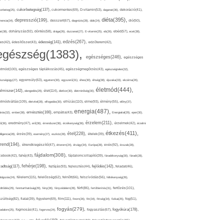
cukorbetegség(137),
orbeteg(25),
cukormentes(69),
D-vitamin(53),
daganat(36),
dekoráció(41),
diéta(395),
depresszió(199),
mencia(34),
desszert(67),
diagnózis(28),
diák(24),
dió(50),
dohányzás(92),
at(38),
döntés(58),
drága(26),
duzzanat(27),
E-vitamin(25),
eb(26),
ebéd(57),
ecet(38),
edzés(267),
édesség(141),
es(42),
édesítőszer(43),
edzőterem(42),
egészség(1383),
egészséges(246),
egészséges
etmód(100),
egészséges táplálkozás(45),
egészségmegőrzés(43),
egészségtelen(32),
észségügy(27),
egyensúly(63),
egyetem(30),
egyszerű(31),
éhes(30),
éhség(38),
éjszaka(33),
ekcéma(26),
életmód(444),
elmiszer(142),
élet(114),
elengedés(29),
életkor(30),
életminőség(30),
etmódváltás(109),
elhízás(110),
elme(93),
életvitel(28),
elfogadás(30),
élmény(55),
előny(37),
energia(487),
emésztés(166),
árás(32),
ember(38),
empátia(43),
Energiaital(29),
eper(30),
érzelem(211),
ő(36),
eredmény(47),
erő(36),
érrendszer(36),
érzékenység(36),
érzelmek(42),
érzelmi
étkezés(411),
étel(228),
elligencia(28),
érzés(39),
esemény(27),
eszköz(28),
ételek(39),
trend(194),
evés(92),
étrendkiegészítő(47),
étterem(24),
étvágy(34),
Európa(28),
évszak(28),
fájdalom(308),
cebook(42),
fahéj(43),
fájdalomcsillapító(39),
fáradékonyság(30),
fáradt(28),
fehérje(198),
radtság(117),
fejfájás(93),
fejlődés(142),
fejlesztés(44),
feladat(46),
félelem(115),
dolgozás(24),
felelősség(62),
felnőtt(66),
felszívódás(56),
féltékenység(26),
fertőzés(101),
töltődés(29),
fenntarthatóság(29),
fény(36),
fényvédelem(28),
férfi(86),
fertőtlenítés(31),
film(111),
szültség(82),
fiatal(39),
figyelem(69),
finom(26),
fitt(34),
fittség(34),
fizikai(25),
fog(51),
fogyás(279),
fogyókúra(178),
gadalom(25),
fogmosás(41),
fogorvos(24),
fogyasztás(67),