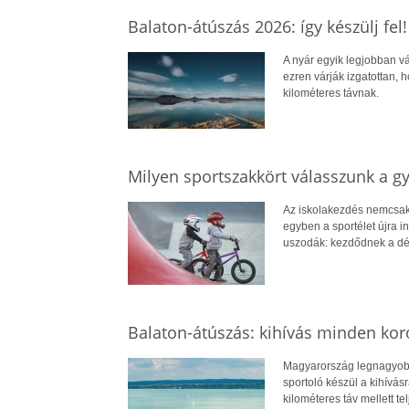
Balaton-átúszás 2026: így készülj fel!
A nyár egyik legjobban v
ezren várják izgatottan,
kilométeres távnak.
Milyen sportszakkört válasszunk a g
Az iskolakezdés nemcsak 
egyben a sportélet újra i
uszodák: kezdődnek a dél
Balaton-átúszás: kihívás minden kor
Magyarország legnagyobb 
sportoló készül a kihívás
kilométeres táv mellett te