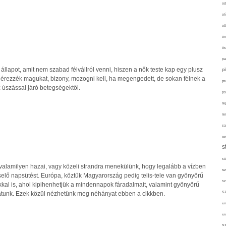
od
ol
ot
ön
ős
pa
llapot, amit nem szabad félvállról venni, hiszen a nők teste kap egy plusz
p
l érezzék magukat, bizony, mozogni kell, ha megengedett, de sokan félnek a
pr
z úszással járó betegségektől.
ps
re
re
sa
sor
s
sü
 valamilyen hazai, vagy közeli strandra menekülünk, hogy legalább a vízben
sz
selő napsütést. Európa, köztük Magyarország pedig telis-tele van gyönyörű
sz
kkal is, ahol kipihenhetjük a mindennapok fáradalmait, valamint gyönyörű
s
thatunk. Ezek közül nézhetünk meg néhányat ebben a cikkben.
szí
sz
s