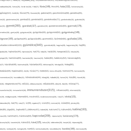
folyadék(119),
khagyma(47),
folsav(25),
folyadékbevitel(40),
folyadékfogyasztás(45),
főzés(149),
futás(132),
yadékpótlás(29),
fontos(25),
forralt bor(26),
Föld(27),
friss(44),
futóverseny(32),
ggőség(112),
fürdő(26),
fűszer(79),
fűszerek(28),
gabona(42),
gasztronómia(58),
genetika(45),
tén(32),
gluténmentes(34),
gomba(53),
gondolat(43),
gondolkodás(71),
gondoskodás(33),
gyakorlat(29),
gyerek(260),
gyermek(179),
gyerekek(117),
ász(31),
gyerekkor(32),
gyereknevelés(83),
gyógynövény(149),
ermekkor(36),
gyertya(28),
gyógyászat(36),
gyógyítás(69),
gyógymód(50),
ógyszer(165),
gyulladás(126),
gyógytea(40),
gyógyulás(85),
gyomor(62),
Gyömbér(66),
gyümölcs(340),
ulladáscsökkentő(102),
gyümölcslé(28),
hagyma(28),
hagyomány(36),
haj(85),
hangulat(112),
ápolás(36),
hajhullás(44),
hajmosás(24),
hal(70),
hála(25),
halál(39),
hányás(25),
yinger(25),
harmónia(69),
hasmenés(35),
hasznos(24),
hatás(84),
hatékony(52),
házasság(64),
i(27),
háziállat(48),
házimunka(28),
háztartás(43),
hétköznap(24),
hétvége(25),
hideg(80),
dratálás(69),
higiénia(52),
hit(26),
hízás(77),
hobbi(62),
home office(26),
hormon(79),
hormonok(25),
rmonrendszer(24),
hozzáállás(31),
hőmérséklet(44),
hőség(36),
hulladék(33),
humor(24),
hús(86),
húsvét(36),
idő(111),
ő(30),
idegrendszer(75),
időbeosztás(32),
időjárás(69),
idős(24),
illat(30),
illóolaj(77),
immunrendszer(315),
munerősítés(30),
immunerősítő(36),
influenza(45),
információ(33),
iskola(123),
er(29),
intelligencia(28),
internet(64),
inzulin(42),
inzulinrezisztencia(35),
írás(27),
olakezdés(25),
ital(75),
ivás(27),
íz(39),
izgalom(27),
izom(91),
izomzat(24),
ízület(54),
járvány(35),
kalória(193),
ték(89),
jóga(56),
Joghurt(67),
jótékony(41),
kaland(28),
kalcium(71),
kálium(50),
kapcsolat(209),
karácsony(174),
masz(30),
kamilla(41),
Kánikula(59),
káposzta(24),
kávé(125),
ácsonyfa(25),
karantén(34),
káros(53),
keksz(29),
kellemetlen(29),
kenyér(32),
képesség(28),
kezelés(166),
dés(31),
kerékpár(25),
keringés(26),
kert(52),
kertészkedés(26),
készülődés(24),
kézmosás(28),