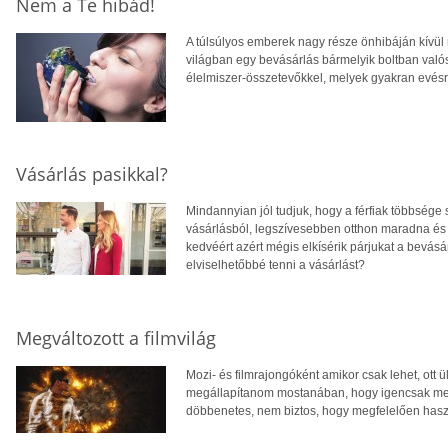
Nem a Te hibád!
A túlsúlyos emberek nagy része önhibáján kívül 
világban egy bevásárlás bármelyik boltban va
élelmiszer-összetevőkkel, melyek gyakran evés
Vásárlás pasikkal?
Mindannyian jól tudjuk, hogy a férfiak többsége
vásárlásból, legszívesebben otthon maradna és
kedvéért azért mégis elkísérik párjukat a bevás
elviselhetőbbé tenni a vásárlást?
Megváltozott a filmvilág
Mozi- és filmrajongóként amikor csak lehet, ott 
megállapítanom mostanában, hogy igencsak megvál
döbbenetes, nem biztos, hogy megfelelően haszn