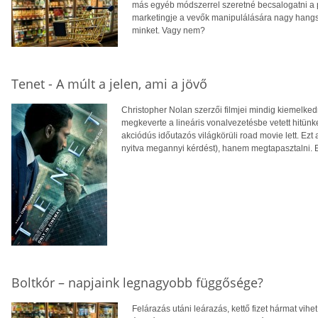
más egyéb módszerrel szeretné becsalogatni a p
marketingje a vevők manipulálására nagy hangsú
minket. Vagy nem?
Tenet - A múlt a jelen, ami a jövő
Christopher Nolan szerzői filmjei mindig kiemelke
megkeverte a lineáris vonalvezetésbe vetett hitün
akciódús időutazós világkörüli road movie lett. Ezt
nyitva megannyi kérdést), hanem megtapasztalni. 
Boltkór – napjaink legnagyobb függősége?
Felárazás utáni leárazás, kettő fizet hármat vih