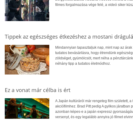
filmes forgalmazása vége felé, a videó siker kü
Tippek az egészséges étkezéshez a mostani drágulá
Mindannyian tapasztaljuk nap, mint nap az árak 
tudatos bevásárlásra, hogy étrendünk egészség
zöldséget, gyümölcsöt, mert néha a pénztárcánk
néhány tipp a tudatos életmódhoz.
Ez a vonat már célba is ért
A Japán kultúráról már rengeteg film született, 
akciófilmhez. Brad Pitt pedig A gyilkos járatban 
azonban képes-e a japán expressz gyorsaságával
versenyt, és egy legalább annyira jó filmet elvinn