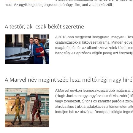
mozi. Az egyik legjobb gengszter-, bűnügyi film, ami valaha készült.
A testőr, aki csak békét szeretne
A 2018-ban megjelent Bodyguard, magyarul Testőr
csatározásokkal kikövezett dráma. Minden egyes r
magánéletén és az állami szervezetek között m
hangsúly. Az epizódok végén pedig azt érezhetjü
A Marvel név megint szép lesz, méltó régi nagy hír
A Marvel egykori legmocskosszájúbb mutánsa, D
(Hugh Jackman agyongyúrva ismét visszatért) törjö
vagy töredezett, túltolt Fox karakter paródia zs
akrobatikus trükk áradatokat és a töméntelen alt
induljon hát az utazás a Deadpool trilógia legm