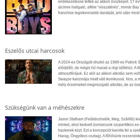
emlékezetessé tették az akkori összképet. 17 év
alcímre hallgató, afféle “visszatérés”, immár Bay n
franchise legsikeresebb darabját, ami után most jö
Eszelős utcai harcosok
A 2024-es Országúti diszkó az 1989-es Patrick 
elődjétől, de mégis hű marad a régi időkhöz. A 8
atmoszférájuk. Ez alól az akkori alkotás sem vol
Swayze karizmája miatt vált ikonikussá. Nos, 
mély érzelmeket megmozgató alkotás, de az össz
Szükségünk van a méhészekre
Jason Statham (Feláldozhatók, Meg, Szállító) ki
minket, ahol kedvelt izomarcunk szupertitkos ex
hackerek közt. Ezt a koncepciót karolta fel a sze
Harag, Öngyilkos osztag). A főhősünk rezzenéstele