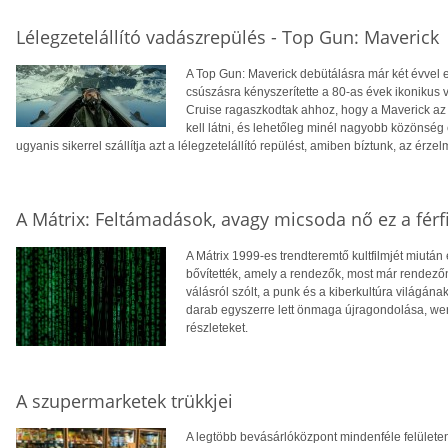
Lélegzetelállító vadászrepülés - Top Gun: Maverick
A Top Gun: Maverick debütálásra már két évvel ez
csúszásra kényszerítette a 80-as évek ikonikus v
Cruise ragaszkodtak ahhoz, hogy a Maverick az
kell látni, és lehetőleg minél nagyobb közönség 
ugyanis sikerrel szállítja azt a lélegzetelállító repülést, amiben bíztunk, az érze
A Mátrix: Feltámadások, avagy micsoda nő ez a férf
A Mátrix 1999-es trendteremtő kultfilmjét miután e
bővítették, amely a rendezők, most már rendező
válásról szólt, a punk és a kiberkultúra világának
darab egyszerre lett önmaga újragondolása, wer
részleteket.
A szupermarketek trükkjei
A legtöbb bevásárlóközpont mindenféle felülete