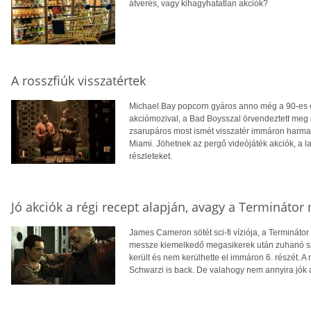
átverés, vagy kihagyhatatlan akciók?
A rosszfiúk visszatértek
Michael Bay popcorn gyáros anno még a 90-es é
akciómozival, a Bad Boysszal örvendeztett meg m
zsarupáros most ismét visszatér immáron harmad
Miami. Jöhetnek az pergő videójáték akciók, a las
részleteket.
Jó akciók a régi recept alapján, avagy a Termináto
James Cameron sötét sci-fi víziója, a Terminátor 
messze kiemelkedő megasikerek után zuhanó sz
került és nem kerülhette el immáron 6. részét. A
Schwarzi is back. De valahogy nem annyira jók 