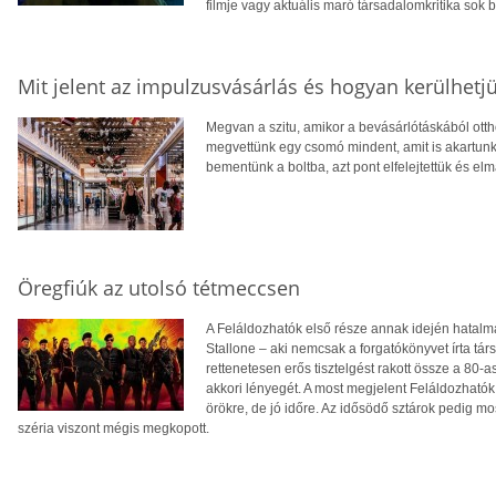
filmje vagy aktuális maró társadalomkritika sok 
Mit jelent az impulzusvásárlás és hogyan kerülhetjü
Megvan a szitu, amikor a bevásárlótáskából ott
megvettünk egy csomó mindent, amit is akartunk
bementünk a boltba, azt pont elfelejtettük és el
Öregfiúk az utolsó tétmeccsen
A Feláldozhatók első része annak idején hatalma
Stallone – aki nemcsak a forgatókönyvet írta tár
rettenetesen erős tisztelgést rakott össze a 80-as
akkori lényegét. A most megjelent Feláldozhatók
örökre, de jó időre. Az idősödő sztárok pedig mo
széria viszont mégis megkopott.