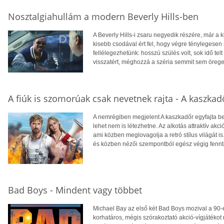
Nosztalgiahullám a modern Beverly Hills-ben
A Beverly Hills-i zsaru negyedik részére, már a
kisebb csodával ért fel, hogy végre ténylegesen 
fellélegezhetünk: hosszú szülés volt, sok idő tel
visszatért, méghozzá a széria semmit sem öregedet
A fiúk is szomorúak csak nevetnek rajta - A kaszkad
A nemrégiben megjelent A kaszkadőr egyfajta b
lehet nem is létezhetne. Az alkotás attraktív akc
ami közben meglovagolja a retró stílus világát is
és közben nézői szempontból egész végig fenntar
Bad Boys - Mindent vagy többet
Michael Bay az első két Bad Boys mozival a 90-
korhatáros, mégis szórakoztató akció-vígjátékot 