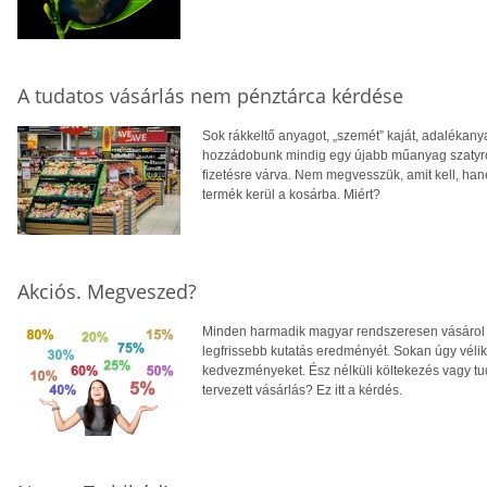
A tudatos vásárlás nem pénztárca kérdése
Sok rákkeltő anyagot, „szemét” kaját, adalékan
hozzádobunk mindig egy újabb műanyag szatyrot,
fizetésre várva. Nem megvesszük, amit kell, han
termék kerül a kosárba. Miért?
Akciós. Megveszed?
Minden harmadik magyar rendszeresen vásárol f
legfrissebb kutatás eredményét. Sokan úgy vélik 
kedvezményeket. Ész nélküli költekezés vagy tu
tervezett vásárlás? Ez itt a kérdés.