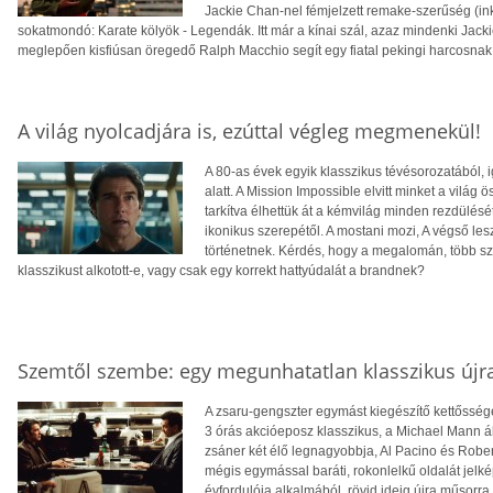
Jackie Chan-nel fémjelzett remake-szerűség (inká
sokatmondó: Karate kölyök - Legendák. Itt már a kínai szál, azaz mindenki Jacki
meglepően kisfiúsan öregedő Ralph Macchio segít egy fiatal pekingi harcosnak 
A világ nyolcadjára is, ezúttal végleg megmenekül!
A 80-as évek egyik klasszikus tévésorozatából, ig
alatt. A Mission Impossible elvitt minket a világ 
tarkítva élhettük át a kémvilág minden rezdülésé
ikonikus szerepétől. A mostani mozi, A végső les
történetnek. Kérdés, hogy a megalomán, több sz
klasszikust alkotott-e, vagy csak egy korrekt hattyúdalát a brandnek?
Szemtől szembe: egy megunhatatlan klasszikus újr
A zsaru-gengszter egymást kiegészítő kettősség
3 órás akcióeposz klasszikus, a Michael Mann ált
zsáner két élő legnagyobbja, Al Pacino és Rober
mégis egymással baráti, rokonlelkű oldalát jelkép
évfordulója alkalmából, rövid ideig újra műsorra t