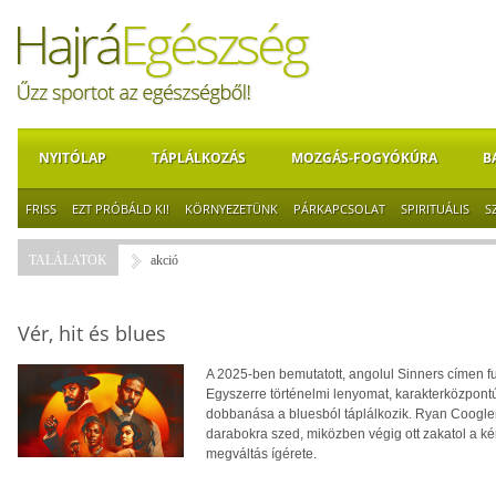
NYITÓLAP
TÁPLÁLKOZÁS
MOZGÁS-FOGYÓKÚRA
B
FRISS
EZT PRÓBÁLD KI!
KÖRNYEZETÜNK
PÁRKAPCSOLAT
SPIRITUÁLIS
S
TALÁLATOK
akció
Vér, hit és blues
A 2025-ben bemutatott, angolul Sinners címen fu
Egyszerre történelmi lenyomat, karakterközpon
dobbanása a bluesból táplálkozik. Ryan Coogler a
darabokra szed, miközben végig ott zakatol a ké
megváltás ígérete.