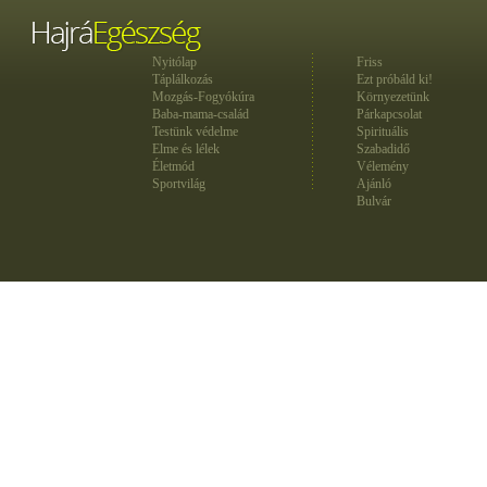
Nyitólap
Friss
Táplálkozás
Ezt próbáld ki!
Mozgás-Fogyókúra
Környezetünk
Baba-mama-család
Párkapcsolat
Testünk védelme
Spirituális
Elme és lélek
Szabadidő
Életmód
Vélemény
Sportvilág
Ajánló
Bulvár