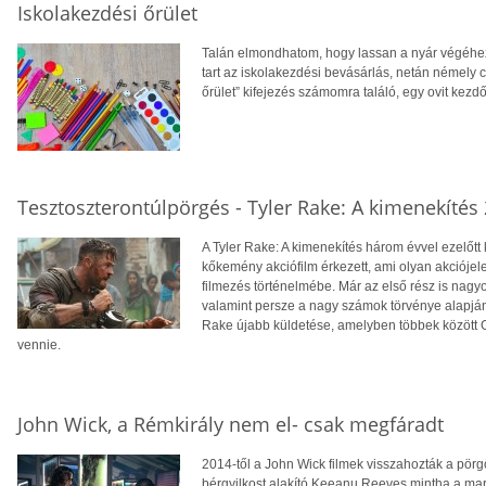
Iskolakezdési őrület
Talán elmondhatom, hogy lassan a nyár végéhez
tart az iskolakezdési bevásárlás, netán némely 
őrület” kifejezés számomra találó, egy ovit kezdő
Tesztoszterontúlpörgés - Tyler Rake: A kimenekítés 
A Tyler Rake: A kimenekítés három évvel ezelőtt 
kőkemény akciófilm érkezett, ami olyan akciójele
filmezés történelmébe. Már az első rész is nagyo
valamint persze a nagy számok törvénye alapján 
Rake újabb küldetése, amelyben többek között 
vennie.
John Wick, a Rémkirály nem el- csak megfáradt
2014-től a John Wick filmek visszahozták a pörg
bérgyilkost alakító Keeanu Reeves mintha a marc