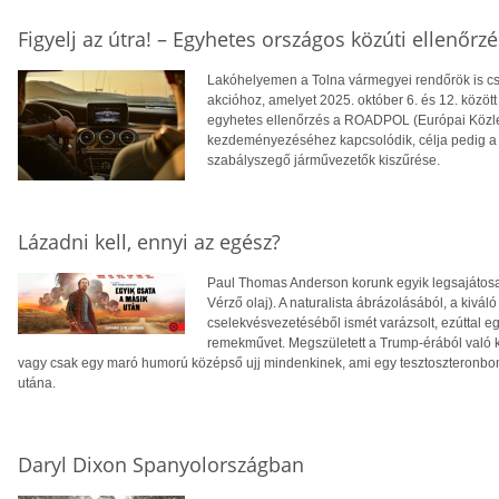
Figyelj az útra! – Egyhetes országos közúti ellenőrzé
Lakóhelyemen a Tolna vármegyei rendőrök is c
akcióhoz, amelyet 2025. október 6. és 12. között 
egyhetes ellenőrzés a ROADPOL (Európai Közl
kezdeményezéséhez kapcsolódik, célja pedig a 
szabályszegő járművezetők kiszűrése.
Lázadni kell, ennyi az egész?
Paul Thomas Anderson korunk egyik legsajátosa
Vérző olaj). A naturalista ábrázolásából, a kivál
cselekvésvezetéséből ismét varázsolt, ezúttal egy i
remekművet. Megszületett a Trump-érából való 
vagy csak egy maró humorú középső ujj mindenkinek, ami egy tesztoszteronbo
utána.
Daryl Dixon Spanyolországban