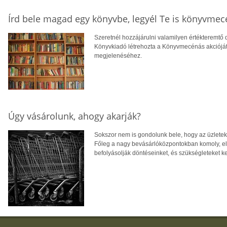
Írd bele magad egy könyvbe, legyél Te is könyvmec
Szeretnél hozzájárulni valamilyen értékteremtő 
Könyvkiadó létrehozta a Könyvmecénás akcióját
megjelenéséhez.
Úgy vásárolunk, ahogy akarják?
Sokszor nem is gondolunk bele, hogy az üzletek
Főleg a nagy bevásárlóközpontokban komoly, elő
befolyásolják döntéseinket, és szükségleteket k