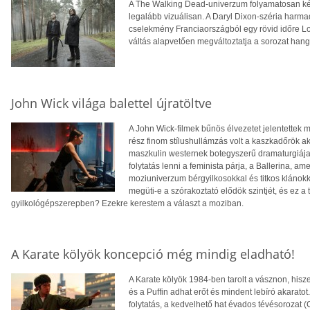
A The Walking Dead-univerzum folyamatosan ké
legalább vizuálisan. A Daryl Dixon-széria harma
cselekmény Franciaországból egy rövid időre L
váltás alapvetően megváltoztatja a sorozat hang
John Wick világa balettel újratöltve
A John Wick-filmek bűnös élvezetet jelentettek 
rész finom stílushullámzás volt a kaszkadőrök akc
maszkulin westernek botegyszerű dramaturgiája 
folytatás lenni a feminista párja, a Ballerina, 
moziuniverzum bérgyilkosokkal és titkos klánokkal
megüti-e a szórakoztató elődök szintjét, és ez 
gyilkológépszerepben? Ezekre kerestem a választ a moziban.
A Karate kölyök koncepció még mindig eladható!
A Karate kölyök 1984-ben tarolt a vásznon, hisz
és a Puffin adhat erőt és mindent lebíró akarato
folytatás, a kedvelhető hat évados tévésorozat 