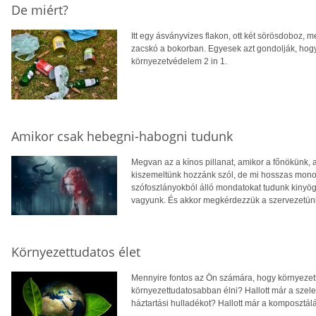
De miért?
Itt egy ásványvizes flakon, ott két sörösdoboz, m
zacskó a bokorban. Egyesek azt gondolják, hog
környezetvédelem 2 in 1.
Amikor csak hebegni-habogni tudunk
Megvan az a kínos pillanat, amikor a főnökünk, a
kiszemeltünk hozzánk szól, de mi hosszas monol
szófoszlányokból álló mondatokat tudunk kinyög
vagyunk. És akkor megkérdezzük a szervezetünke
Környezettudatos élet
Mennyire fontos az Ön számára, hogy környezett
környezettudatosabban élni? Hallott már a szelek
háztartási hulladékot? Hallott már a komposztál