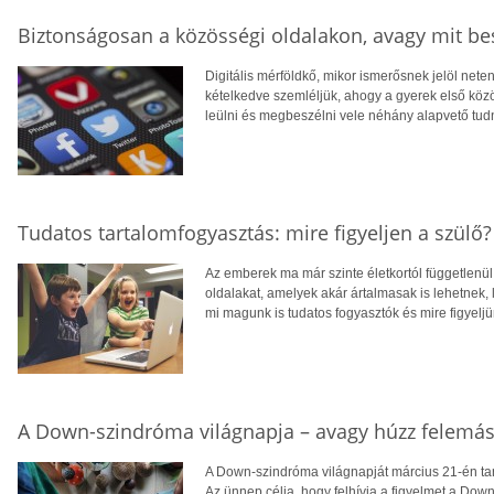
Biztonságosan a közösségi oldalakon, avagy mit bes
Digitális mérföldkő, mikor ismerősnek jelöl neten
kételkedve szemléljük, ahogy a gyerek első közö
leülni és megbeszélni vele néhány alapvető tudn
Tudatos tartalomfogyasztás: mire figyeljen a szülő?
Az emberek ma már szinte életkortól függetlenül
oldalakat, amelyek akár ártalmasak is lehetnek,
mi magunk is tudatos fogyasztók és mire figyelj
A Down-szindróma világnapja – avagy húzz felemás 
A Down-szindróma világnapját március 21-én tart
Az ünnep célja, hogy felhívja a figyelmet a Dow