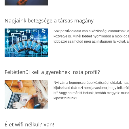
Napjaink betegsége a társas magány
Sok pozitív oldala van a közösségi oldalaknak, d
közvetve is. Minél többet nyomkodod a mobilodat,
többször számolod meg az instagram lájkokat, 
Feltétlenül kell a gyereknek insta profil?
Nyilván a legnépszerűbb közösségi oldalak has
kijátszható (bár ezt nem javaslom), hogy felkerülh
is? Vagy ha már itt tartunk, tovább megyek: musz
kiposztolnunk?
Élet wifi nélkül? Van!