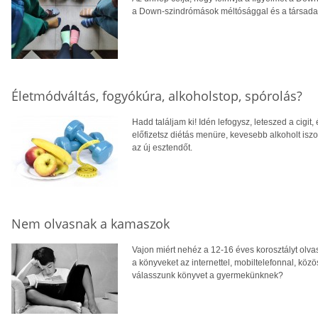
a Down-szindrómások méltósággal és a társadalom
Életmódváltás, fogyókúra, alkoholstop, spórolás?
Hadd találjam ki! Idén lefogysz, leteszed a cigit, 
előfizetsz diétás menüre, kevesebb alkoholt isz
az új esztendőt.
Nem olvasnak a kamaszok
Vajon miért nehéz a 12-16 éves korosztályt olva
a könyveket az internettel, mobiltelefonnal, kö
válasszunk könyvet a gyermekünknek?