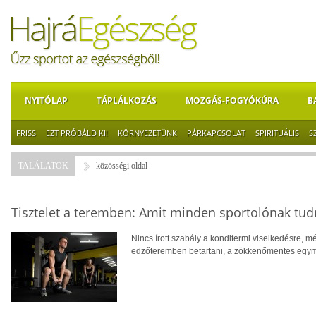
NYITÓLAP
TÁPLÁLKOZÁS
MOZGÁS-FOGYÓKÚRA
B
FRISS
EZT PRÓBÁLD KI!
KÖRNYEZETÜNK
PÁRKAPCSOLAT
SPIRITUÁLIS
S
TALÁLATOK
közösségi oldal
Tisztelet a teremben: Amit minden sportolónak tudn
Nincs írott szabály a konditermi viselkedésre, még
edzőteremben betartani, a zökkenőmentes egym