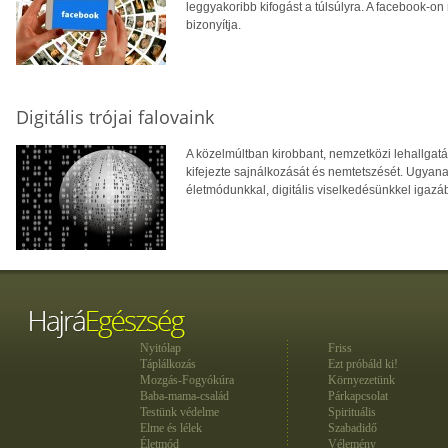
leggyakoribb kifogást a túlsúlyra. A facebook-o
bizonyítja.
Digitális trójai falovaink
A közelmúltban kirobbant, nemzetközi lehallgat
kifejezte sajnálkozását és nemtetszését. Ugyana
életmódunkkal, digitális viselkedésünkkel igazáb
Nyitólap
Friss
Táplálkozás
Ezt próbáld ki!
Mozgás-Fogyókúra
Környezetünk
Baba-mama-család
Párkapcsolat
Testünk védelme
Spirituális
Elme és lélek
Szabadidő
Életmód
Vélemény