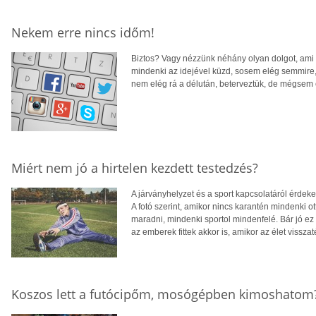
Nekem erre nincs időm!
Biztos? Vagy nézzünk néhány olyan dolgot, ami é
mindenki az idejével küzd, sosem elég semmire,
nem elég rá a délután, beterveztük, de mégsem
Miért nem jó a hirtelen kezdett testedzés?
A járványhelyzet és a sport kapcsolatáról érdeke
A fotó szerint, amikor nincs karantén mindenki ott
maradni, mindenki sportol mindenfelé. Bár jó ez
az emberek fittek akkor is, amikor az élet vissz
Koszos lett a futócipőm, mosógépben kimoshatom