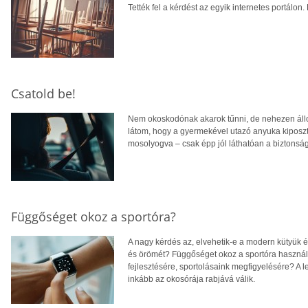
Tették fel a kérdést az egyik internetes portálo
Csatold be!
Nem okoskodónak akarok tűnni, de nehezen állo
látom, hogy a gyermekével utazó anyuka kiposzt
mosolyogva – csak épp jól láthatóan a biztonság
Függőséget okoz a sportóra?
A nagy kérdés az, elvehetik-e a modern kütyük 
és örömét? Függőséget okoz a sportóra használ
fejlesztésére, sportolásaink megfigyelésére? A l
inkább az okosórája rabjává válik.