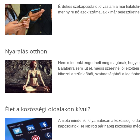
Érdekes szókapcsolatot olvastam a mai fiatalokró
mennyire nő azok száma, akik már beleszületnek
Nyaralás otthon
Nem mindenki engedheti meg magának, hogy eze
Balatonra sem jut el, mégis szeretné jól eltölten
kihozni a szünidőből, szabadságából a legtöbbet
Élet a közösségi oldalakon kívül?
Amióta mindenki folyamatosan a közösségi olda
kapcsolatok. Te kibírod pár napig közösségi méd