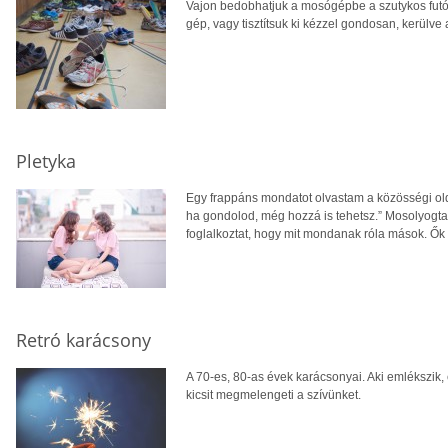
Vajon bedobhatjuk a mosógépbe a szutykos futóc
gép, vagy tisztítsuk ki kézzel gondosan, kerülv
Pletyka
Egy frappáns mondatot olvastam a közösségi olda
ha gondolod, még hozzá is tehetsz.” Mosolyogta
foglalkoztat, hogy mit mondanak róla mások. Ők
Retró karácsony
A 70-es, 80-as évek karácsonyai. Aki emlékszik
kicsit megmelengeti a szívünket.