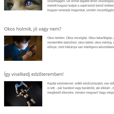
összefüggés. De ennél tágabb téren összeegyez
mellett hogyan tudjuk a saját külső-belső értéke
hogyan ismerjük magunkat, szintén összefügghet
Okos holmik, jó vagy nem?
Okos telefon. Okos mosógép. Okos takarítógép, 
mindenféle kijelzővel, okos tablet, okos mérleg,
előnye, mint hátránya van intelligens készüléke
Így viselkedj edzőteremben!
Kaptál edzéstervet, vettél edzőruházatot, van idő
is lett, - pár barátod vagy barátnőd, aki elkísér-
megfelelő étrendre, minden megvan! Vagy mé