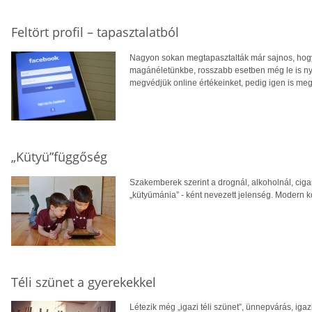
Feltört profil – tapasztalatból
Nagyon sokan megtapasztalták már sajnos, hogy 
magánéletünkbe, rosszabb esetben még le is ny
megvédjük online értékeinket, pedig igen is meg 
„Kütyü”függőség
Szakemberek szerint a drognál, alkoholnál, ci
„kütyümánia” - ként nevezett jelenség. Modern 
Téli szünet a gyerekekkel
Létezik még „igazi téli szünet”, ünnepvárás, ig