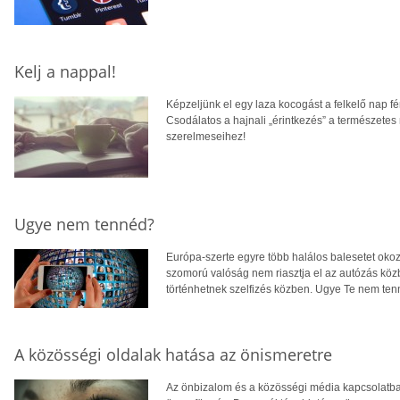
Kelj a nappal!
Képzeljünk el egy laza kocogást a felkelő nap f
Csodálatos a hajnali „érintkezés” a természetes
szerelmeseihez!
Ugye nem tennéd?
Európa-szerte egyre több halálos balesetet okozna
szomorú valóság nem riasztja el az autózás köz
történhetnek szelfizés közben. Ugye Te nem te
A közösségi oldalak hatása az önismeretre
Az önbizalom és a közösségi média kapcsolatba 