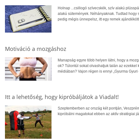
Holnap ...csillogó szívecskék, szív alakú plüssp
alakú sütemények. Néhányaknak. Tudtad hogy 
pedig mégis ünnepelsz, itt egy remek ajándékötl
Motiváció a mozgáshoz
Manapság egyre több helyen látni, hogy a mozgá
ok? Túlontúl sokat olvashatjuk talán az ezekkel
médiában? Vajon régen is ennyi „Gyurma Gyuri é
Itt a lehetőség, hogy kipróbáljátok a Viadalt!
Szeptemberben az ország két pontján, Veszprémb
kipróbálni magatokat ebben az aktív stratégiai 