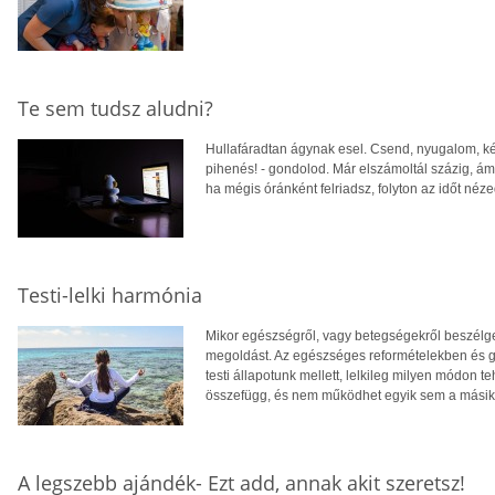
Te sem tudsz aludni?
Hullafáradtan ágynak esel. Csend, nyugalom, ké
pihenés! - gondolod. Már elszámoltál százig, ám
ha mégis óránként felriadsz, folyton az időt néz
Testi-lelki harmónia
Mikor egészségről, vagy betegségekről beszélg
megoldást. Az egészséges reformételekben és g
testi állapotunk mellett, lelkileg milyen módon te
összefügg, és nem működhet egyik sem a másik 
A legszebb ajándék- Ezt add, annak akit szeretsz!