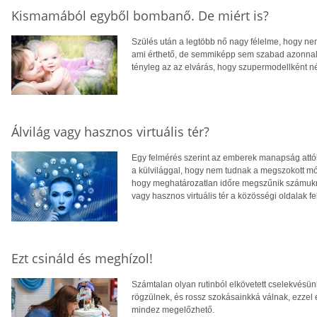
Kismamából egyből bombanő. De miért is?
Szülés után a legtöbb nő nagy félelme, hogy nem
ami érthető, de semmiképp sem szabad azonnal
tényleg az az elvárás, hogy szupermodellként né
Álvilág vagy hasznos virtuális tér?
Egy felmérés szerint az emberek manapság attó
a külvilággal, hogy nem tudnak a megszokott mó
hogy meghatározatlan időre megszűnik számukra 
vagy hasznos virtuális tér a közösségi oldalak fe
Ezt csináld és meghízol!
Számtalan olyan rutinból elkövetett cselekvésü
rögzülnek, és rossz szokásainkká válnak, ezzel 
mindez megelőzhető.