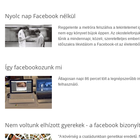
Nyolc nap Facebook nélkül
Reggelente a metróra felszállva a tekintetemet
nem egy könyvet bújok éppen. Az okostelefonj
tűnik a mindennapi, közeli, szeretetteljes ember
időszakra likvidálom a Facebook-ot az életembő
Így facebookozunk mi
Átlagosan napi 86 percet tölt a legnépszerűbb i
felhasználó.
Nem voltunk elhízott gyerekek - a facebook bizonyí
"A kövérség a családunkban genetikai eredetű. N